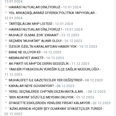
15.01.2024
HAMASİ NUTUKLAR DİNLİYORUZ -
12.01.2024
YOL ARKADAŞLARIMIZ DİYEREK POLİTİKA YAPIYORLAR -
12.01.2024
TARTIŞILACAK MHP LİSTESİ -
12.01.2024
HAMASİ NUTUKLAR DİNLİYORUZ ! -
10.01.2024
MUHALİF OLMAK ZOR 'ZANAAT' -
23.12.2023
SEÇMEN 'MUHATAP' ALINIR OLDU! -
16.12.2023
ÖZGÜR ÖZEL'İN KARALAR'DAN HABERİ YOK -
16.12.2023
BANE NE OLUYOR Kİ! -
16.12.2023
MEMNUNİYET ANKETİ! -
16.12.2023
AK PARTİ VE MHP'DE DERİN SESSİZLİK -
11.12.2023
TAM BİR FİYASKOSUN YÜREĞİR İLÇE SAĞLIK MÜDÜRLÜĞÜ! -
11.12.2023
MUHALEFET İLE GAZETECİLER YER DEĞİŞTİRDİ! -
08.12.2023
KARALAR NEYE GÜVENİYOR? -
08.12.2023
YEREL SEÇİMLERDE CHP'NİN DEZAVANTAJLARI… -
08.12.2023
'BEN ADAYIM' SÖZÜ İLE MEYDAN OKUYOR -
05.12.2023
SİYASETTE ESKİLERDEN YENİLERE FIRSAT KALMIYOR -
02.12.2023
'AZIKLARINDA HİÇBİR ŞEY OLMAYAN' SİYASETÇİLER TÜREDİ -
02.12.2023