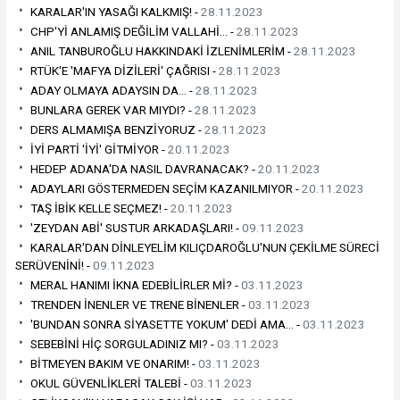
KARALAR'IN YASAĞI KALKMIŞ! -
28.11.2023
CHP'Yİ ANLAMIŞ DEĞİLİM VALLAHİ… -
28.11.2023
ANIL TANBUROĞLU HAKKINDAKİ İZLENİMLERİM -
28.11.2023
RTÜK'E 'MAFYA DİZİLERİ' ÇAĞRISI -
28.11.2023
ADAY OLMAYA ADAYSIN DA… -
28.11.2023
BUNLARA GEREK VAR MIYDI? -
28.11.2023
DERS ALMAMIŞA BENZİYORUZ -
28.11.2023
İYİ PARTİ 'İYİ' GİTMİYOR -
20.11.2023
HEDEP ADANA'DA NASIL DAVRANACAK? -
20.11.2023
ADAYLARI GÖSTERMEDEN SEÇİM KAZANILMIYOR -
20.11.2023
TAŞ İBİK KELLE SEÇMEZ! -
20.11.2023
'ZEYDAN ABİ' SUSTUR ARKADAŞLARI! -
09.11.2023
KARALAR'DAN DİNLEYELİM KILIÇDAROĞLU'NUN ÇEKİLME SÜRECİ
SERÜVENİNİ! -
09.11.2023
MERAL HANIMI İKNA EDEBİLİRLER Mİ? -
03.11.2023
TRENDEN İNENLER VE TRENE BİNENLER -
03.11.2023
'BUNDAN SONRA SİYASETTE YOKUM' DEDİ AMA… -
03.11.2023
SEBEBİNİ HİÇ SORGULADINIZ MI? -
03.11.2023
BİTMEYEN BAKIM VE ONARIM! -
03.11.2023
OKUL GÜVENLİKLERİ TALEBİ -
03.11.2023