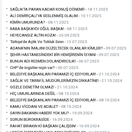
SAĞLIKTA PARAN KADAR KONUŞ DÖNEMİ! -
18.11.2025
ALİ DEMİRÇALI’YA SESLENMİŞ OLALIM -
10.11.2025
KİMİN UMURUNDA? -
08.11.2025
BABA BAŞKAYDI OĞUL BAŞKA! -
08.11.2025
HEYECANSIZ ALTIN KOZA! -
26.09.2025
Türkiye’de Açlık Ve Tokluk Sınırı -
13.07.2025
ADANA’NIN İMAJINI DÜZELTECEK OLANLAR KİMLER? -
09.07.2025
ŞEHİR HASTANESİNDEKİ BİR HEMŞİRENİN İSYANI -
09.07.2025
BUNUN ADI RESMEN DOLANDIRICILIK! -
06.07.2025
CHP’de örgütler niçin var? -
06.07.2025
BELEDİYE BAŞKANLARI PARAMIZI İÇ EDİYORLAR! -
21.10.2024
SAĞLIK VE TARIM İL MÜDÜRLERİMİZİN DİKKATİNE! -
21.10.2024
GÖZLE DENETİM OLMAZ! -
21.10.2024
HİÇ UMURLARINDA DEĞİL -
08.10.2024
BELEDİYE BAŞKANLARI PARAMIZI İÇ EDİYORLAR! -
08.10.2024
KAMU VİCDANI VE ADALET -
08.10.2024
SAYIN BAKANIN HABERİ YOK MU? -
19.09.2024
SORUN BÜROKRASİDE -
16.09.2024
RAHAT BIRAKIN Kİ BAŞKAN ÇALIŞSIN! -
16.09.2024