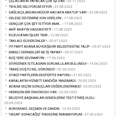
ÇELİKCAN'IN YAPACAK ÇOK İŞİ VAR -
03.11.2023
TEHLİKE GELİYORUM DİYOR -
23.08.2023
SAĞLIKÇILARDAN MÜDÜR NACAR'A MEKTUP VAR! -
23.08.2023
DELEGE SİSTEMİNE SON VERİLSİN -
17.08.2023
GENÇLER ÇOK ŞEY İSTİYOR AMA… -
17.08.2023
AKİF AKAY'IN HASSASİYETİ -
17.08.2023
KOZUVA'NIN İŞLERİ TIKIR -
12.08.2023
TAKLACI GÜVERCINLER ! -
05.07.2023
İYİ PARTİ ADANA BÜYÜKŞEHİR BELEDİYESİ'NE TALİP -
05.07.2023
EMEKLİ DERNEKLERİ NE İŞ YAPAR? -
05.07.2023
BOŞ YERE SEVİNMEYİN -
17.06.2023
SİVRİSİNEK İSTİLASININ SORUMLULARI BULUNDU! -
14.06.2023
TAKKE DÜŞTÜ KEL GÖRÜNDÜ! -
02.06.2023
SİYASİ PARTİLERİN EKSPERTİZ RAPORU -
31.05.2023
KARALAR'IN HİZMETİ SANDIĞA YANSIMADI -
20.05.2023
ADANA SEÇİM SONUÇLARI DEĞERLENDİRMESİ -
20.05.2023
HERKESİN BİR ÖNGÖRÜSÜ VAR -
20.05.2023
BELEDİYE BAŞKANLARI KENDİLERİNİ TEST ETMİŞ OLDU -
20.05.2023
BÜROKRASİ, SEÇMEN VE SANDIK -
13.05.2023
'HESAP SORACAĞIZ' İFADESİNE İNANMIYORUM -
07.05.2023