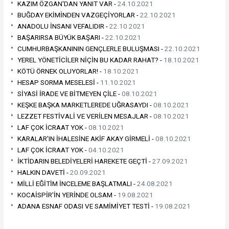
KAZIM ÖZGAN'DAN YANIT VAR -
24.10.2021
BUĞDAY EKİMİNDEN VAZGEÇİYORLAR -
22.10.2021
ANADOLU İNSANI VEFALIDIR -
22.10.2021
BAŞARIRSA BÜYÜK BAŞARI -
22.10.2021
CUMHURBAŞKANININ GENÇLERLE BULUŞMASI -
22.10.2021
YEREL YÖNETİCİLER NİÇİN BU KADAR RAHAT? -
18.10.2021
KÖTÜ ÖRNEK OLUYORLAR! -
18.10.2021
HESAP SORMA MESELESİ -
11.10.2021
SİYASİ İRADE VE BİTMEYEN ÇİLE -
08.10.2021
KEŞKE BAŞKA MARKETLEREDE UĞRASAYDI -
08.10.2021
LEZZET FESTİVALİ VE VERİLEN MESAJLAR -
08.10.2021
LAF ÇOK İCRAAT YOK -
08.10.2021
KARALAR'IN İHALESİNE AKİF AKAY GİRMELİ -
08.10.2021
LAF ÇOK İCRAAT YOK -
04.10.2021
İKTİDARIN BELEDİYELERİ HAREKETE GEÇTİ -
27.09.2021
HALKIN DAVETİ -
20.09.2021
MİLLİ EĞİTİM İNCELEME BAŞLATMALI -
24.08.2021
KOCAİSPİR'İN YERİNDE OLSAM -
19.08.2021
ADANA ESNAF ODASI VE SAMİMİYET TESTİ -
19.08.2021