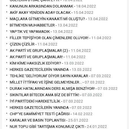
KANUNUN ARKASINDAN DOLANMAK -
18.04.2022
AKİF AKAY YENİDEN ADAY OLACAK -
15.04.2022
MAÇLARA GİTMEYİN KANAATİ Mİ OLUŞTU? -
13.04.2022
BİTMEYEN MUHABBETLER -
13.04.2022
YAPTIK VE YAPAMADIK -
13.04.2022
FİLLER TEPİŞİYOR OLAN ÇİMENLERE OLUYOR! -
11.04.2022
ÇİZEN ÇİZİLİR -
11.04.2022
AK PARTİ VE GRUPLAŞMALAR (2) -
11.04.2022
AK PARTİ VE GRUPLAŞMALAR! -
11.04.2022
KİM KİME HAKSIZLIK EDİYOR? -
13.03.2022
HERKES GAZETECİLERİN YANINDA -
13.03.2022
TEHLİKE 'GELİYORUM' DİYOR SAYIN KARALAR -
07.03.2022
MİLLET İTTİFAKI VE İŞİNE GELMEYENLER… -
07.03.2022
DURAK HATALARINDAN DERS ALMIŞA BENZİYOR! -
07.03.2022
SIKINTILAR BİTECEK AMA BİZ DE BİTTİK! -
07.03.2022
İYİ PARTİ'DEKİ HAREKETLİLİK -
07.03.2022
HERKES GAZETECİLERİN YANINDA -
07.03.2022
CHP'YE SAMİMİYET TESTİ ÇAĞRISI -
14.02.2022
KARALAR VE BASIN TOPLANTISI -
25.01.2022
NUR TOPU GİBİ TARTIŞMA KONUMUZ ÇIKTI -
24.01.2022