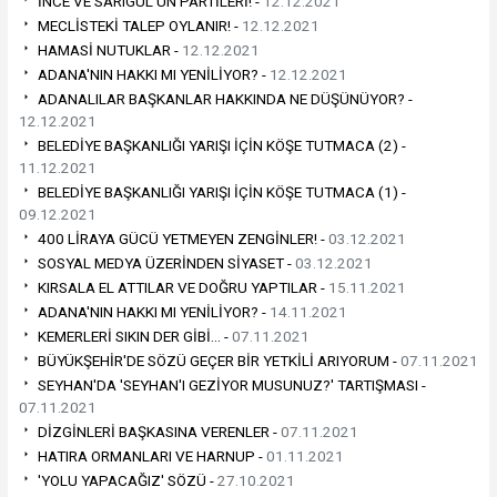
İNCE VE SARIGÜL'ÜN PARTİLERİ! -
12.12.2021
MECLİSTEKİ TALEP OYLANIR! -
12.12.2021
HAMASİ NUTUKLAR -
12.12.2021
ADANA'NIN HAKKI MI YENİLİYOR? -
12.12.2021
ADANALILAR BAŞKANLAR HAKKINDA NE DÜŞÜNÜYOR? -
12.12.2021
BELEDİYE BAŞKANLIĞI YARIŞI İÇİN KÖŞE TUTMACA (2) -
11.12.2021
BELEDİYE BAŞKANLIĞI YARIŞI İÇİN KÖŞE TUTMACA (1) -
09.12.2021
400 LİRAYA GÜCÜ YETMEYEN ZENGİNLER! -
03.12.2021
SOSYAL MEDYA ÜZERİNDEN SİYASET -
03.12.2021
KIRSALA EL ATTILAR VE DOĞRU YAPTILAR -
15.11.2021
ADANA'NIN HAKKI MI YENİLİYOR? -
14.11.2021
KEMERLERİ SIKIN DER GİBİ… -
07.11.2021
BÜYÜKŞEHİR'DE SÖZÜ GEÇER BİR YETKİLİ ARIYORUM -
07.11.2021
SEYHAN'DA 'SEYHAN'I GEZİYOR MUSUNUZ?' TARTIŞMASI -
07.11.2021
DİZGİNLERİ BAŞKASINA VERENLER -
07.11.2021
HATIRA ORMANLARI VE HARNUP -
01.11.2021
'YOLU YAPACAĞIZ' SÖZÜ -
27.10.2021