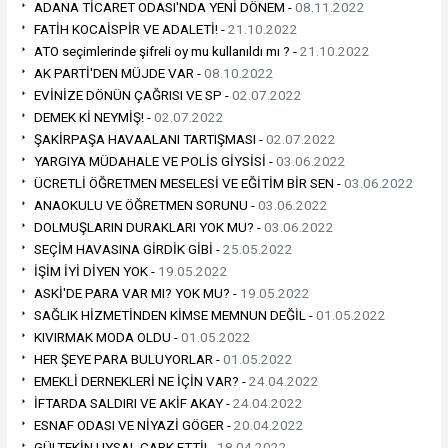
ADANA TİCARET ODASI'NDA YENİ DÖNEM -
08.11.2022
FATİH KOCAİSPİR VE ADALETİ! -
21.10.2022
ATO seçimlerinde şifreli oy mu kullanıldı mı ? -
21.10.2022
AK PARTİ'DEN MÜJDE VAR -
08.10.2022
EVİNİZE DÖNÜN ÇAĞRISI VE SP -
02.07.2022
DEMEK Kİ NEYMİŞ! -
02.07.2022
ŞAKİRPAŞA HAVAALANI TARTIŞMASI -
02.07.2022
YARGIYA MÜDAHALE VE POLİS GİYSİSİ -
03.06.2022
ÜCRETLİ ÖĞRETMEN MESELESİ VE EĞİTİM BİR SEN -
03.06.2022
ANAOKULU VE ÖĞRETMEN SORUNU -
03.06.2022
DOLMUŞLARIN DURAKLARI YOK MU? -
03.06.2022
SEÇİM HAVASINA GİRDİK GİBİ -
25.05.2022
İŞİM İYİ DİYEN YOK -
19.05.2022
ASKİ'DE PARA VAR MI? YOK MU? -
19.05.2022
SAĞLIK HİZMETİNDEN KİMSE MEMNUN DEĞİL -
01.05.2022
KIVIRMAK MODA OLDU -
01.05.2022
HER ŞEYE PARA BULUYORLAR -
01.05.2022
EMEKLİ DERNEKLERİ NE İÇİN VAR? -
24.04.2022
İFTARDA SALDIRI VE AKİF AKAY -
24.04.2022
ESNAF ODASI VE NİYAZİ GÖGER -
20.04.2022
GÜLTEKİN UYSAL ÇARK ETTİ! -
18.04.2022