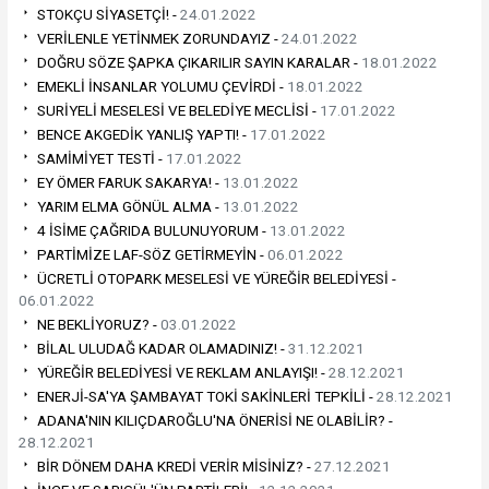
STOKÇU SİYASETÇİ! -
24.01.2022
VERİLENLE YETİNMEK ZORUNDAYIZ -
24.01.2022
DOĞRU SÖZE ŞAPKA ÇIKARILIR SAYIN KARALAR -
18.01.2022
EMEKLİ İNSANLAR YOLUMU ÇEVİRDİ -
18.01.2022
SURİYELİ MESELESİ VE BELEDİYE MECLİSİ -
17.01.2022
BENCE AKGEDİK YANLIŞ YAPTI! -
17.01.2022
SAMİMİYET TESTİ -
17.01.2022
EY ÖMER FARUK SAKARYA! -
13.01.2022
YARIM ELMA GÖNÜL ALMA -
13.01.2022
4 İSİME ÇAĞRIDA BULUNUYORUM -
13.01.2022
PARTİMİZE LAF-SÖZ GETİRMEYİN -
06.01.2022
ÜCRETLİ OTOPARK MESELESİ VE YÜREĞİR BELEDİYESİ -
06.01.2022
NE BEKLİYORUZ? -
03.01.2022
BİLAL ULUDAĞ KADAR OLAMADINIZ! -
31.12.2021
YÜREĞİR BELEDİYESİ VE REKLAM ANLAYIŞI! -
28.12.2021
ENERJİ-SA'YA ŞAMBAYAT TOKİ SAKİNLERİ TEPKİLİ -
28.12.2021
ADANA'NIN KILIÇDAROĞLU'NA ÖNERİSİ NE OLABİLİR? -
28.12.2021
BİR DÖNEM DAHA KREDİ VERİR MİSİNİZ? -
27.12.2021