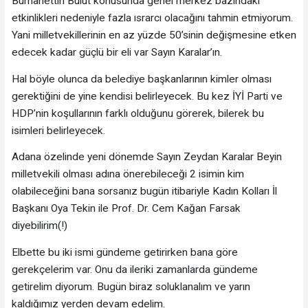
Burhanettin Bulut konusunda genel merkez bazındaki
etkinlikleri nedeniyle fazla ısrarcı olacağını tahmin etmiyorum.
Yani milletvekillerinin en az yüzde 50’sinin değişmesine etken
edecek kadar güçlü bir eli var Sayın Karalar’ın.
Hal böyle olunca da belediye başkanlarının kimler olması
gerektiğini de yine kendisi belirleyecek. Bu kez İYİ Parti ve
HDP’nin koşullarının farklı olduğunu görerek, bilerek bu
isimleri belirleyecek.
Adana özelinde yeni dönemde Sayın Zeydan Karalar Beyin
milletvekili olması adına önerebileceği 2 isimin kim
olabileceğini bana sorsanız bugün itibariyle Kadın Kolları İl
Başkanı Oya Tekin ile Prof. Dr. Cem Kağan Farsak
diyebilirim(!)
Elbette bu iki ismi gündeme getirirken bana göre
gerekçelerim var. Onu da ileriki zamanlarda gündeme
getirelim diyorum. Bugün biraz soluklanalım ve yarın
kaldığımız yerden devam edelim.