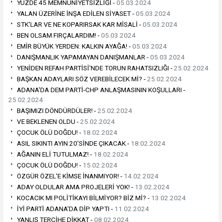
YÜZDE 45 MEMNUNİYETSİZLİĞİ -
05.03.2024
YALAN ÜZERİNE İNŞA EDİLEN SİYASET -
05.03.2024
STK'LAR VE NE KOPARIRSAK KAR MİSALİ -
05.03.2024
BEN OLSAM FIRÇALARDIM! -
05.03.2024
EMİR BÜYÜK YERDEN: KALKIN AYAĞA! -
05.03.2024
DANIŞMANLIK YAPAMAYAN DANIŞMANLAR -
05.03.2024
YENİDEN REFAH PARTİSİ'NDE TORUN RAHATSIZLIĞI -
25.02.2024
BAŞKAN ADAYLARI SÖZ VEREBİLECEK Mİ? -
25.02.2024
ADANA'DA DEM PARTİ-CHP ANLAŞMASININ KOŞULLARI -
25.02.2024
BAŞIMIZI DÖNDÜRDÜLER! -
25.02.2024
VE BEKLENEN OLDU -
25.02.2024
ÇOCUK ÖLÜ DOĞDU! -
18.02.2024
ASIL SIKINTI AYIN 20'SİNDE ÇIKACAK -
18.02.2024
AĞANIN ELİ TUTULMAZ! -
18.02.2024
ÇOCUK ÖLÜ DOĞDU! -
15.02.2024
ÖZGÜR ÖZEL'E KİMSE İNANMIYOR! -
14.02.2024
ADAY OLDULAR AMA PROJELERİ YOK! -
13.02.2024
KOCACIK MI POLİTİKAYI BİLMİYOR? BİZ Mİ? -
13.02.2024
İYİ PARTİ ADANA'DA DİP YAPTI -
11.02.2024
YANLIŞ TERCİHE DİKKAT -
08.02.2024