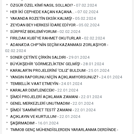
ÖZGÜR ÖZEL KİMİ NASIL SOLLADI? -
07.02.2024
HER İKİ CEPHEDE KAÇAN KAÇANA… -
07.02.2024
YAKANDA ROZETİN EKSİK KALMIŞ! -
05.02.2024
ZEYDAN BEY HERKESİ İDARE EDİYOR -
05.02.2024
SÜRPRİZ BEKLEMİYORUM -
02.02.2024
FIRILDAK KUBİ'YE RAHMET OKUTURLAR -
02.02.2024
ADANA'DA CHP'NİN SEÇİM KAZANMASI ZORLAŞIYOR -
02.02.2024
SONER ÇETİN'E ÇİRKİN SALDIRI -
29.01.2024
BÜYÜKŞEHİR 'GÖRMEZLİKTEN' GELMİŞ! -
28.01.2024
KARALAR'IN PROJELERİNİ 'CILIZ' BULDUM -
25.01.2024
YANGIN RAPORUNU NİÇİN AÇIKLAMIYORSUNUZ? -
24.01.2024
TEMBELLİK VAAT ETMEYİN -
24.01.2024
KARALAR DEM'LENECEK! -
22.01.2024
ŞİMDİ PROJELERİ AÇIKLAMA ZAMANI -
22.01.2024
GENEL MERKEZLERİ UNUTMADIM -
22.01.2024
ŞİMDİ 'SAMİMİYET TESTİ' ZAMANI -
22.01.2024
AÇIKLAYIN VE KURTULUN! -
22.01.2024
ŞAŞIRMADIM! -
16.01.2024
TMMOB GENÇ MÜHENDİSLERDEN YARARLANMA DERDİNDE -