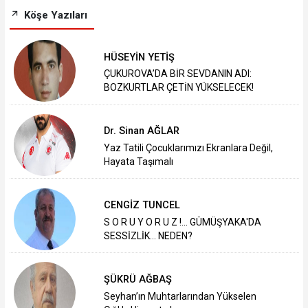
Köşe Yazıları
HÜSEYİN YETİŞ
ÇUKUROVA’DA BİR SEVDANIN ADI:
BOZKURTLAR ÇETİN YÜKSELECEK!
Dr. Sinan AĞLAR
Yaz Tatili Çocuklarımızı Ekranlara Değil,
Hayata Taşımalı
CENGİZ TUNCEL
S O R U Y O R U Z !... GÜMÜŞYAKA'DA
SESSİZLİK... NEDEN?
ŞÜKRÜ AĞBAŞ
Seyhan’ın Muhtarlarından Yükselen