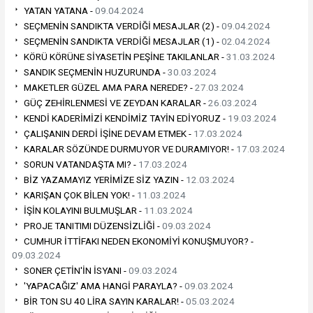
YATAN YATANA -
09.04.2024
SEÇMENİN SANDIKTA VERDİĞİ MESAJLAR (2) -
09.04.2024
SEÇMENİN SANDIKTA VERDİĞİ MESAJLAR (1) -
02.04.2024
KÖRÜ KÖRÜNE SİYASETİN PEŞİNE TAKILANLAR -
31.03.2024
SANDIK SEÇMENİN HUZURUNDA -
30.03.2024
MAKETLER GÜZEL AMA PARA NEREDE? -
27.03.2024
GÜÇ ZEHİRLENMESİ VE ZEYDAN KARALAR -
26.03.2024
KENDİ KADERİMİZİ KENDİMİZ TAYİN EDİYORUZ -
19.03.2024
ÇALIŞANIN DERDİ İŞİNE DEVAM ETMEK -
17.03.2024
KARALAR SÖZÜNDE DURMUYOR VE DURAMIYOR! -
17.03.2024
SORUN VATANDAŞTA MI? -
17.03.2024
BİZ YAZAMAYIZ YERİMİZE SİZ YAZIN -
12.03.2024
KARIŞAN ÇOK BİLEN YOK! -
11.03.2024
İŞİN KOLAYINI BULMUŞLAR -
11.03.2024
PROJE TANITIMI DÜZENSİZLİĞİ -
09.03.2024
CUMHUR İTTİFAKI NEDEN EKONOMİYİ KONUŞMUYOR? -
09.03.2024
SONER ÇETİN'İN İSYANI -
09.03.2024
'YAPACAĞIZ' AMA HANGİ PARAYLA? -
09.03.2024
BİR TON SU 40 LİRA SAYIN KARALAR! -
05.03.2024