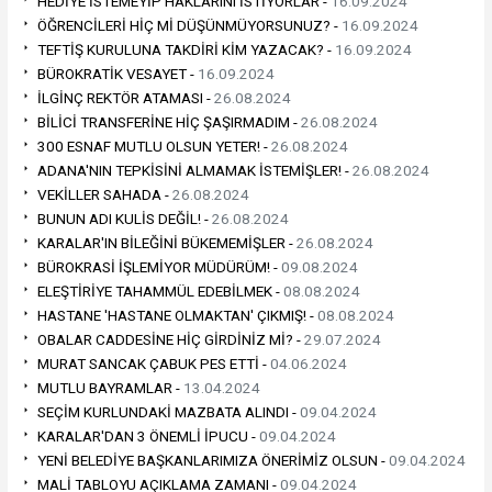
HEDİYE İSTEMEYİP HAKLARINI İSTİYORLAR -
16.09.2024
ÖĞRENCİLERİ HİÇ Mİ DÜŞÜNMÜYORSUNUZ? -
16.09.2024
TEFTİŞ KURULUNA TAKDİRİ KİM YAZACAK? -
16.09.2024
BÜROKRATİK VESAYET -
16.09.2024
İLGİNÇ REKTÖR ATAMASI -
26.08.2024
BİLİCİ TRANSFERİNE HİÇ ŞAŞIRMADIM -
26.08.2024
300 ESNAF MUTLU OLSUN YETER! -
26.08.2024
ADANA'NIN TEPKİSİNİ ALMAMAK İSTEMİŞLER! -
26.08.2024
VEKİLLER SAHADA -
26.08.2024
BUNUN ADI KULİS DEĞİL! -
26.08.2024
KARALAR'IN BİLEĞİNİ BÜKEMEMİŞLER -
26.08.2024
BÜROKRASİ İŞLEMİYOR MÜDÜRÜM! -
09.08.2024
ELEŞTİRİYE TAHAMMÜL EDEBİLMEK -
08.08.2024
HASTANE 'HASTANE OLMAKTAN' ÇIKMIŞ! -
08.08.2024
OBALAR CADDESİNE HİÇ GİRDİNİZ Mİ? -
29.07.2024
MURAT SANCAK ÇABUK PES ETTİ -
04.06.2024
MUTLU BAYRAMLAR -
13.04.2024
SEÇİM KURLUNDAKİ MAZBATA ALINDI -
09.04.2024
KARALAR'DAN 3 ÖNEMLİ İPUCU -
09.04.2024
YENİ BELEDİYE BAŞKANLARIMIZA ÖNERİMİZ OLSUN -
09.04.2024
MALİ TABLOYU AÇIKLAMA ZAMANI -
09.04.2024