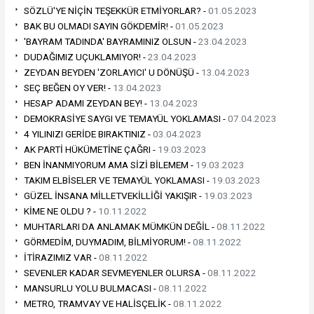
SÖZLÜ'YE NİÇİN TEŞEKKÜR ETMİYORLAR? -
01.05.2023
BAK BU OLMADI SAYIN GÖKDEMİR! -
01.05.2023
'BAYRAM TADINDA' BAYRAMINIZ OLSUN -
23.04.2023
DUDAĞIMIZ UÇUKLAMIYOR! -
23.04.2023
ZEYDAN BEYDEN 'ZORLAYICI' U DÖNÜŞÜ -
13.04.2023
SEÇ BEĞEN OY VER! -
13.04.2023
HESAP ADAMI ZEYDAN BEY! -
13.04.2023
DEMOKRASİYE SAYGI VE TEMAYÜL YOKLAMASI -
07.04.2023
4 YILINIZI GERİDE BIRAKTINIZ -
03.04.2023
AK PARTİ HÜKÜMETİNE ÇAĞRI -
19.03.2023
BEN İNANMIYORUM AMA SİZİ BİLEMEM -
19.03.2023
TAKIM ELBİSELER VE TEMAYÜL YOKLAMASI -
19.03.2023
GÜZEL İNSANA MİLLETVEKİLLİĞİ YAKIŞIR -
19.03.2023
KİME NE OLDU ? -
10.11.2022
MUHTARLARI DA ANLAMAK MÜMKÜN DEĞİL -
08.11.2022
GÖRMEDİM, DUYMADIM, BİLMİYORUM! -
08.11.2022
İTİRAZIMIZ VAR -
08.11.2022
SEVENLER KADAR SEVMEYENLER OLURSA -
08.11.2022
MANSURLU YOLU BULMACASI -
08.11.2022
METRO, TRAMVAY VE HALİSÇELİK -
08.11.2022