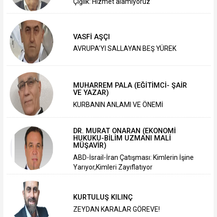
Çığlık: Hizmet alamıyoruz
VASFİ AŞÇI
AVRUPA’YI SALLAYAN BEŞ YÜREK
MUHARREM PALA (EĞİTİMCİ- ŞAİR
VE YAZAR)
KURBANIN ANLAMI VE ÖNEMİ
DR. MURAT ONARAN (EKONOMİ
HUKUKU-BİLİM UZMANI MALİ
MÜŞAVİR)
ABD-İsrail-İran Çatışması: Kimlerin İşine
Yarıyor,Kimleri Zayıflatıyor
KURTULUŞ KILINÇ
ZEYDAN KARALAR GÖREVE!