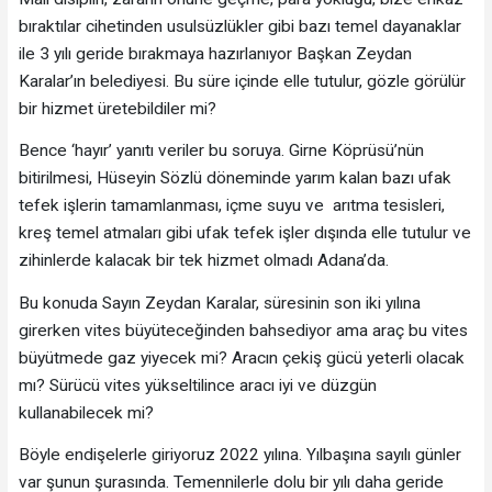
bıraktılar cihetinden usulsüzlükler gibi bazı temel dayanaklar
ile 3 yılı geride bırakmaya hazırlanıyor Başkan Zeydan
Karalar’ın belediyesi. Bu süre içinde elle tutulur, gözle görülür
bir hizmet üretebildiler mi?
Bence ‘hayır’ yanıtı veriler bu soruya. Girne Köprüsü’nün
bitirilmesi, Hüseyin Sözlü döneminde yarım kalan bazı ufak
tefek işlerin tamamlanması, içme suyu ve arıtma tesisleri,
kreş temel atmaları gibi ufak tefek işler dışında elle tutulur ve
zihinlerde kalacak bir tek hizmet olmadı Adana’da.
Bu konuda Sayın Zeydan Karalar, süresinin son iki yılına
girerken vites büyüteceğinden bahsediyor ama araç bu vites
büyütmede gaz yiyecek mi? Aracın çekiş gücü yeterli olacak
mı? Sürücü vites yükseltilince aracı iyi ve düzgün
kullanabilecek mi?
Böyle endişelerle giriyoruz 2022 yılına. Yılbaşına sayılı günler
var şunun şurasında. Temennilerle dolu bir yılı daha geride