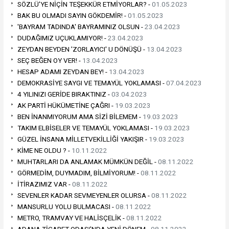
SÖZLÜ'YE NİÇİN TEŞEKKÜR ETMİYORLAR? -
01.05.2023
BAK BU OLMADI SAYIN GÖKDEMİR! -
01.05.2023
'BAYRAM TADINDA' BAYRAMINIZ OLSUN -
23.04.2023
DUDAĞIMIZ UÇUKLAMIYOR! -
23.04.2023
ZEYDAN BEYDEN 'ZORLAYICI' U DÖNÜŞÜ -
13.04.2023
SEÇ BEĞEN OY VER! -
13.04.2023
HESAP ADAMI ZEYDAN BEY! -
13.04.2023
DEMOKRASİYE SAYGI VE TEMAYÜL YOKLAMASI -
07.04.2023
4 YILINIZI GERİDE BIRAKTINIZ -
03.04.2023
AK PARTİ HÜKÜMETİNE ÇAĞRI -
19.03.2023
BEN İNANMIYORUM AMA SİZİ BİLEMEM -
19.03.2023
TAKIM ELBİSELER VE TEMAYÜL YOKLAMASI -
19.03.2023
GÜZEL İNSANA MİLLETVEKİLLİĞİ YAKIŞIR -
19.03.2023
KİME NE OLDU ? -
10.11.2022
MUHTARLARI DA ANLAMAK MÜMKÜN DEĞİL -
08.11.2022
GÖRMEDİM, DUYMADIM, BİLMİYORUM! -
08.11.2022
İTİRAZIMIZ VAR -
08.11.2022
SEVENLER KADAR SEVMEYENLER OLURSA -
08.11.2022
MANSURLU YOLU BULMACASI -
08.11.2022
METRO, TRAMVAY VE HALİSÇELİK -
08.11.2022
ADANA TİCARET ODASI'NDA YENİ DÖNEM -
08.11.2022