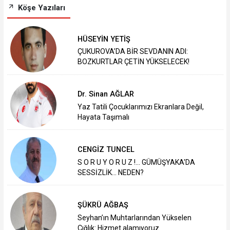
Köşe Yazıları
HÜSEYİN YETİŞ
ÇUKUROVA’DA BİR SEVDANIN ADI:
BOZKURTLAR ÇETİN YÜKSELECEK!
Dr. Sinan AĞLAR
Yaz Tatili Çocuklarımızı Ekranlara Değil,
Hayata Taşımalı
CENGİZ TUNCEL
S O R U Y O R U Z !... GÜMÜŞYAKA'DA
SESSİZLİK... NEDEN?
ŞÜKRÜ AĞBAŞ
Seyhan’ın Muhtarlarından Yükselen
Çığlık: Hizmet alamıyoruz