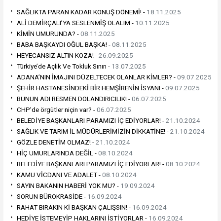
SAĞLIKTA PARAN KADAR KONUŞ DÖNEMİ! -
18.11.2025
ALİ DEMİRÇALI’YA SESLENMİŞ OLALIM -
10.11.2025
KİMİN UMURUNDA? -
08.11.2025
BABA BAŞKAYDI OĞUL BAŞKA! -
08.11.2025
HEYECANSIZ ALTIN KOZA! -
26.09.2025
Türkiye’de Açlık Ve Tokluk Sınırı -
13.07.2025
ADANA’NIN İMAJINI DÜZELTECEK OLANLAR KİMLER? -
09.07.2025
ŞEHİR HASTANESİNDEKİ BİR HEMŞİRENİN İSYANI -
09.07.2025
BUNUN ADI RESMEN DOLANDIRICILIK! -
06.07.2025
CHP’de örgütler niçin var? -
06.07.2025
BELEDİYE BAŞKANLARI PARAMIZI İÇ EDİYORLAR! -
21.10.2024
SAĞLIK VE TARIM İL MÜDÜRLERİMİZİN DİKKATİNE! -
21.10.2024
GÖZLE DENETİM OLMAZ! -
21.10.2024
HİÇ UMURLARINDA DEĞİL -
08.10.2024
BELEDİYE BAŞKANLARI PARAMIZI İÇ EDİYORLAR! -
08.10.2024
KAMU VİCDANI VE ADALET -
08.10.2024
SAYIN BAKANIN HABERİ YOK MU? -
19.09.2024
SORUN BÜROKRASİDE -
16.09.2024
RAHAT BIRAKIN Kİ BAŞKAN ÇALIŞSIN! -
16.09.2024
HEDİYE İSTEMEYİP HAKLARINI İSTİYORLAR -
16.09.2024