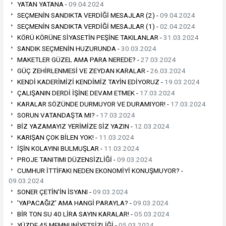
YATAN YATANA -
09.04.2024
SEÇMENİN SANDIKTA VERDİĞİ MESAJLAR (2) -
09.04.2024
SEÇMENİN SANDIKTA VERDİĞİ MESAJLAR (1) -
02.04.2024
KÖRÜ KÖRÜNE SİYASETİN PEŞİNE TAKILANLAR -
31.03.2024
SANDIK SEÇMENİN HUZURUNDA -
30.03.2024
MAKETLER GÜZEL AMA PARA NEREDE? -
27.03.2024
GÜÇ ZEHİRLENMESİ VE ZEYDAN KARALAR -
26.03.2024
KENDİ KADERİMİZİ KENDİMİZ TAYİN EDİYORUZ -
19.03.2024
ÇALIŞANIN DERDİ İŞİNE DEVAM ETMEK -
17.03.2024
KARALAR SÖZÜNDE DURMUYOR VE DURAMIYOR! -
17.03.2024
SORUN VATANDAŞTA MI? -
17.03.2024
BİZ YAZAMAYIZ YERİMİZE SİZ YAZIN -
12.03.2024
KARIŞAN ÇOK BİLEN YOK! -
11.03.2024
İŞİN KOLAYINI BULMUŞLAR -
11.03.2024
PROJE TANITIMI DÜZENSİZLİĞİ -
09.03.2024
CUMHUR İTTİFAKI NEDEN EKONOMİYİ KONUŞMUYOR? -
09.03.2024
SONER ÇETİN'İN İSYANI -
09.03.2024
'YAPACAĞIZ' AMA HANGİ PARAYLA? -
09.03.2024
BİR TON SU 40 LİRA SAYIN KARALAR! -
05.03.2024
YÜZDE 45 MEMNUNİYETSİZLİĞİ -
05.03.2024