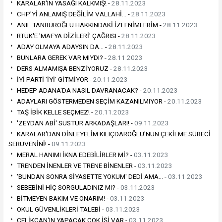
KARALAR'IN YASAĞI KALKMIŞ! -
28.11.2023
CHP'Yİ ANLAMIŞ DEĞİLİM VALLAHİ… -
28.11.2023
ANIL TANBUROĞLU HAKKINDAKİ İZLENİMLERİM -
28.11.2023
RTÜK'E 'MAFYA DİZİLERİ' ÇAĞRISI -
28.11.2023
ADAY OLMAYA ADAYSIN DA… -
28.11.2023
BUNLARA GEREK VAR MIYDI? -
28.11.2023
DERS ALMAMIŞA BENZİYORUZ -
28.11.2023
İYİ PARTİ 'İYİ' GİTMİYOR -
20.11.2023
HEDEP ADANA'DA NASIL DAVRANACAK? -
20.11.2023
ADAYLARI GÖSTERMEDEN SEÇİM KAZANILMIYOR -
20.11.2023
TAŞ İBİK KELLE SEÇMEZ! -
20.11.2023
'ZEYDAN ABİ' SUSTUR ARKADAŞLARI! -
09.11.2023
KARALAR'DAN DİNLEYELİM KILIÇDAROĞLU'NUN ÇEKİLME SÜRECİ
SERÜVENİNİ! -
09.11.2023
MERAL HANIMI İKNA EDEBİLİRLER Mİ? -
03.11.2023
TRENDEN İNENLER VE TRENE BİNENLER -
03.11.2023
'BUNDAN SONRA SİYASETTE YOKUM' DEDİ AMA… -
03.11.2023
SEBEBİNİ HİÇ SORGULADINIZ MI? -
03.11.2023
BİTMEYEN BAKIM VE ONARIM! -
03.11.2023
OKUL GÜVENLİKLERİ TALEBİ -
03.11.2023
ÇELİKCAN'IN YAPACAK ÇOK İŞİ VAR -
03.11.2023