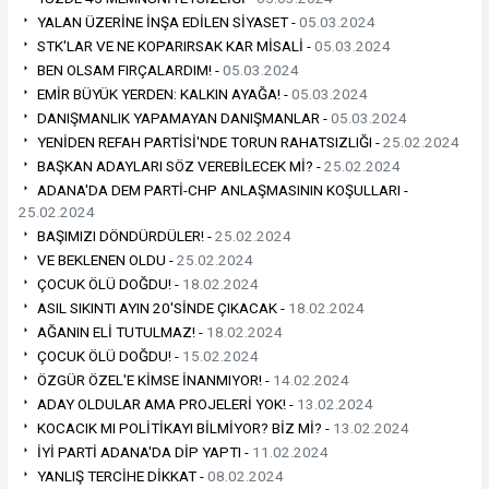
YALAN ÜZERİNE İNŞA EDİLEN SİYASET -
05.03.2024
STK'LAR VE NE KOPARIRSAK KAR MİSALİ -
05.03.2024
BEN OLSAM FIRÇALARDIM! -
05.03.2024
EMİR BÜYÜK YERDEN: KALKIN AYAĞA! -
05.03.2024
DANIŞMANLIK YAPAMAYAN DANIŞMANLAR -
05.03.2024
YENİDEN REFAH PARTİSİ'NDE TORUN RAHATSIZLIĞI -
25.02.2024
BAŞKAN ADAYLARI SÖZ VEREBİLECEK Mİ? -
25.02.2024
ADANA'DA DEM PARTİ-CHP ANLAŞMASININ KOŞULLARI -
25.02.2024
BAŞIMIZI DÖNDÜRDÜLER! -
25.02.2024
VE BEKLENEN OLDU -
25.02.2024
ÇOCUK ÖLÜ DOĞDU! -
18.02.2024
ASIL SIKINTI AYIN 20'SİNDE ÇIKACAK -
18.02.2024
AĞANIN ELİ TUTULMAZ! -
18.02.2024
ÇOCUK ÖLÜ DOĞDU! -
15.02.2024
ÖZGÜR ÖZEL'E KİMSE İNANMIYOR! -
14.02.2024
ADAY OLDULAR AMA PROJELERİ YOK! -
13.02.2024
KOCACIK MI POLİTİKAYI BİLMİYOR? BİZ Mİ? -
13.02.2024
İYİ PARTİ ADANA'DA DİP YAPTI -
11.02.2024
YANLIŞ TERCİHE DİKKAT -
08.02.2024