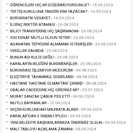
ÖĞRENCİLERİ HİÇ Mİ DÜŞÜNMÜYORSUNUZ? -
16.09.2024
TEFTİŞ KURULUNA TAKDİRİ KİM YAZACAK? -
16.09.2024
BÜROKRATİK VESAYET -
16.09.2024
İLGİNÇ REKTÖR ATAMASI -
26.08.2024
BİLİCİ TRANSFERİNE HİÇ ŞAŞIRMADIM -
26.08.2024
300 ESNAF MUTLU OLSUN YETER! -
26.08.2024
ADANA'NIN TEPKİSİNİ ALMAMAK İSTEMİŞLER! -
26.08.2024
VEKİLLER SAHADA -
26.08.2024
BUNUN ADI KULİS DEĞİL! -
26.08.2024
KARALAR'IN BİLEĞİNİ BÜKEMEMİŞLER -
26.08.2024
BÜROKRASİ İŞLEMİYOR MÜDÜRÜM! -
09.08.2024
ELEŞTİRİYE TAHAMMÜL EDEBİLMEK -
08.08.2024
HASTANE 'HASTANE OLMAKTAN' ÇIKMIŞ! -
08.08.2024
OBALAR CADDESİNE HİÇ GİRDİNİZ Mİ? -
29.07.2024
MURAT SANCAK ÇABUK PES ETTİ -
04.06.2024
MUTLU BAYRAMLAR -
13.04.2024
SEÇİM KURLUNDAKİ MAZBATA ALINDI -
09.04.2024
KARALAR'DAN 3 ÖNEMLİ İPUCU -
09.04.2024
YENİ BELEDİYE BAŞKANLARIMIZA ÖNERİMİZ OLSUN -
09.04.2024
MALİ TABLOYU AÇIKLAMA ZAMANI -
09.04.2024