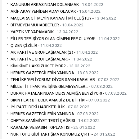
KANUNUN ARKASINDAN DOLANMAK -
18.04.2022
AKİF AKAY YENİDEN ADAY OLACAK -
15.04.2022
MAÇLARA GİTMEYİN KANAATİ Mİ OLUŞTU? -
13.04.2022
BİTMEYEN MUHABBETLER -
13.04.2022
YAPTIK VE YAPAMADIK -
13.04.2022
FİLLER TEPİŞİYOR OLAN ÇİMENLERE OLUYOR! -
11.04.2022
ÇİZEN ÇİZİLİR -
11.04.2022
AK PARTİ VE GRUPLAŞMALAR (2) -
11.04.2022
AK PARTİ VE GRUPLAŞMALAR! -
11.04.2022
KİM KİME HAKSIZLIK EDİYOR? -
13.03.2022
HERKES GAZETECİLERİN YANINDA -
13.03.2022
TEHLİKE 'GELİYORUM' DİYOR SAYIN KARALAR -
07.03.2022
MİLLET İTTİFAKI VE İŞİNE GELMEYENLER… -
07.03.2022
DURAK HATALARINDAN DERS ALMIŞA BENZİYOR! -
07.03.2022
SIKINTILAR BİTECEK AMA BİZ DE BİTTİK! -
07.03.2022
İYİ PARTİ'DEKİ HAREKETLİLİK -
07.03.2022
HERKES GAZETECİLERİN YANINDA -
07.03.2022
CHP'YE SAMİMİYET TESTİ ÇAĞRISI -
14.02.2022
KARALAR VE BASIN TOPLANTISI -
25.01.2022
NUR TOPU GİBİ TARTIŞMA KONUMUZ ÇIKTI -
24.01.2022