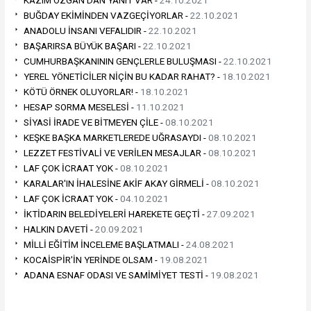
BUĞDAY EKİMİNDEN VAZGEÇİYORLAR -
22.10.2021
ANADOLU İNSANI VEFALIDIR -
22.10.2021
BAŞARIRSA BÜYÜK BAŞARI -
22.10.2021
CUMHURBAŞKANININ GENÇLERLE BULUŞMASI -
22.10.2021
YEREL YÖNETİCİLER NİÇİN BU KADAR RAHAT? -
18.10.2021
KÖTÜ ÖRNEK OLUYORLAR! -
18.10.2021
HESAP SORMA MESELESİ -
11.10.2021
SİYASİ İRADE VE BİTMEYEN ÇİLE -
08.10.2021
KEŞKE BAŞKA MARKETLEREDE UĞRASAYDI -
08.10.2021
LEZZET FESTİVALİ VE VERİLEN MESAJLAR -
08.10.2021
LAF ÇOK İCRAAT YOK -
08.10.2021
KARALAR'IN İHALESİNE AKİF AKAY GİRMELİ -
08.10.2021
LAF ÇOK İCRAAT YOK -
04.10.2021
İKTİDARIN BELEDİYELERİ HAREKETE GEÇTİ -
27.09.2021
HALKIN DAVETİ -
20.09.2021
MİLLİ EĞİTİM İNCELEME BAŞLATMALI -
24.08.2021
KOCAİSPİR'İN YERİNDE OLSAM -
19.08.2021
ADANA ESNAF ODASI VE SAMİMİYET TESTİ -
19.08.2021