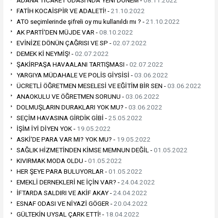
FATİH KOCAİSPİR VE ADALETİ! -
21.10.2022
ATO seçimlerinde şifreli oy mu kullanıldı mı ? -
21.10.2022
AK PARTİ'DEN MÜJDE VAR -
08.10.2022
EVİNİZE DÖNÜN ÇAĞRISI VE SP -
02.07.2022
DEMEK Kİ NEYMİŞ! -
02.07.2022
ŞAKİRPAŞA HAVAALANI TARTIŞMASI -
02.07.2022
YARGIYA MÜDAHALE VE POLİS GİYSİSİ -
03.06.2022
ÜCRETLİ ÖĞRETMEN MESELESİ VE EĞİTİM BİR SEN -
03.06.2022
ANAOKULU VE ÖĞRETMEN SORUNU -
03.06.2022
DOLMUŞLARIN DURAKLARI YOK MU? -
03.06.2022
SEÇİM HAVASINA GİRDİK GİBİ -
25.05.2022
İŞİM İYİ DİYEN YOK -
19.05.2022
ASKİ'DE PARA VAR MI? YOK MU? -
19.05.2022
SAĞLIK HİZMETİNDEN KİMSE MEMNUN DEĞİL -
01.05.2022
KIVIRMAK MODA OLDU -
01.05.2022
HER ŞEYE PARA BULUYORLAR -
01.05.2022
EMEKLİ DERNEKLERİ NE İÇİN VAR? -
24.04.2022
İFTARDA SALDIRI VE AKİF AKAY -
24.04.2022
ESNAF ODASI VE NİYAZİ GÖGER -
20.04.2022
GÜLTEKİN UYSAL ÇARK ETTİ! -
18.04.2022