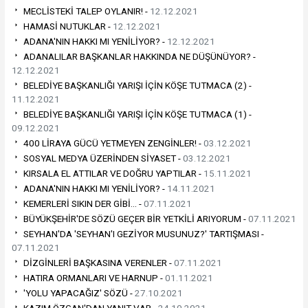
MECLİSTEKİ TALEP OYLANIR! -
12.12.2021
HAMASİ NUTUKLAR -
12.12.2021
ADANA'NIN HAKKI MI YENİLİYOR? -
12.12.2021
ADANALILAR BAŞKANLAR HAKKINDA NE DÜŞÜNÜYOR? -
12.12.2021
BELEDİYE BAŞKANLIĞI YARIŞI İÇİN KÖŞE TUTMACA (2) -
11.12.2021
BELEDİYE BAŞKANLIĞI YARIŞI İÇİN KÖŞE TUTMACA (1) -
09.12.2021
400 LİRAYA GÜCÜ YETMEYEN ZENGİNLER! -
03.12.2021
SOSYAL MEDYA ÜZERİNDEN SİYASET -
03.12.2021
KIRSALA EL ATTILAR VE DOĞRU YAPTILAR -
15.11.2021
ADANA'NIN HAKKI MI YENİLİYOR? -
14.11.2021
KEMERLERİ SIKIN DER GİBİ… -
07.11.2021
BÜYÜKŞEHİR'DE SÖZÜ GEÇER BİR YETKİLİ ARIYORUM -
07.11.2021
SEYHAN'DA 'SEYHAN'I GEZİYOR MUSUNUZ?' TARTIŞMASI -
07.11.2021
DİZGİNLERİ BAŞKASINA VERENLER -
07.11.2021
HATIRA ORMANLARI VE HARNUP -
01.11.2021
'YOLU YAPACAĞIZ' SÖZÜ -
27.10.2021
KAZIM ÖZGAN'DAN YANIT VAR -
24.10.2021