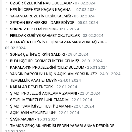
ÖZGÜR ÖZEL KİMİ NASIL SOLLADI? -
07.02.2024
HER İKİ CEPHEDE KAÇAN KAÇANA… -
07.02.2024
YAKANDA ROZETİN EKSİK KALMIŞ! -
05.02.2024
ZEYDAN BEY HERKESİ İDARE EDİYOR -
05.02.2024
SÜRPRİZ BEKLEMİYORUM -
02.02.2024
FIRILDAK KUBİ'YE RAHMET OKUTURLAR -
02.02.2024
ADANA'DA CHP'NİN SEÇİM KAZANMASI ZORLAŞIYOR -
02.02.2024
SONER ÇETİN'E ÇİRKİN SALDIRI -
29.01.2024
BÜYÜKŞEHİR 'GÖRMEZLİKTEN' GELMİŞ! -
28.01.2024
KARALAR'IN PROJELERİNİ 'CILIZ' BULDUM -
25.01.2024
YANGIN RAPORUNU NİÇİN AÇIKLAMIYORSUNUZ? -
24.01.2024
TEMBELLİK VAAT ETMEYİN -
24.01.2024
KARALAR DEM'LENECEK! -
22.01.2024
ŞİMDİ PROJELERİ AÇIKLAMA ZAMANI -
22.01.2024
GENEL MERKEZLERİ UNUTMADIM -
22.01.2024
ŞİMDİ 'SAMİMİYET TESTİ' ZAMANI -
22.01.2024
AÇIKLAYIN VE KURTULUN! -
22.01.2024
ŞAŞIRMADIM! -
16.01.2024
TMMOB GENÇ MÜHENDİSLERDEN YARARLANMA DERDİNDE -
15.01.2024