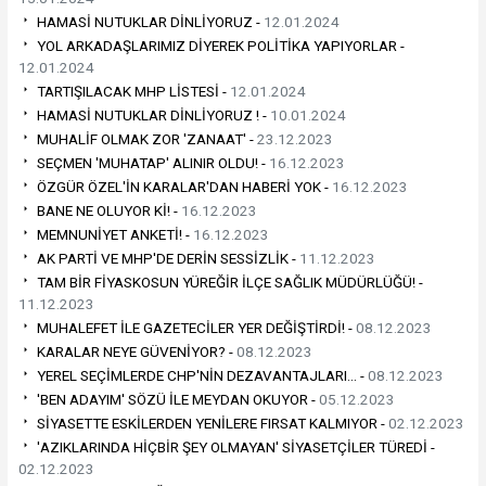
HAMASİ NUTUKLAR DİNLİYORUZ -
12.01.2024
YOL ARKADAŞLARIMIZ DİYEREK POLİTİKA YAPIYORLAR -
12.01.2024
TARTIŞILACAK MHP LİSTESİ -
12.01.2024
HAMASİ NUTUKLAR DİNLİYORUZ ! -
10.01.2024
MUHALİF OLMAK ZOR 'ZANAAT' -
23.12.2023
SEÇMEN 'MUHATAP' ALINIR OLDU! -
16.12.2023
ÖZGÜR ÖZEL'İN KARALAR'DAN HABERİ YOK -
16.12.2023
BANE NE OLUYOR Kİ! -
16.12.2023
MEMNUNİYET ANKETİ! -
16.12.2023
AK PARTİ VE MHP'DE DERİN SESSİZLİK -
11.12.2023
TAM BİR FİYASKOSUN YÜREĞİR İLÇE SAĞLIK MÜDÜRLÜĞÜ! -
11.12.2023
MUHALEFET İLE GAZETECİLER YER DEĞİŞTİRDİ! -
08.12.2023
KARALAR NEYE GÜVENİYOR? -
08.12.2023
YEREL SEÇİMLERDE CHP'NİN DEZAVANTAJLARI… -
08.12.2023
'BEN ADAYIM' SÖZÜ İLE MEYDAN OKUYOR -
05.12.2023
SİYASETTE ESKİLERDEN YENİLERE FIRSAT KALMIYOR -
02.12.2023
'AZIKLARINDA HİÇBİR ŞEY OLMAYAN' SİYASETÇİLER TÜREDİ -
02.12.2023