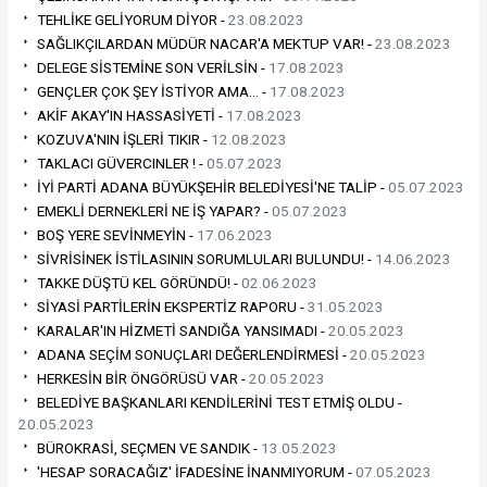
TEHLİKE GELİYORUM DİYOR -
23.08.2023
SAĞLIKÇILARDAN MÜDÜR NACAR'A MEKTUP VAR! -
23.08.2023
DELEGE SİSTEMİNE SON VERİLSİN -
17.08.2023
GENÇLER ÇOK ŞEY İSTİYOR AMA… -
17.08.2023
AKİF AKAY'IN HASSASİYETİ -
17.08.2023
KOZUVA'NIN İŞLERİ TIKIR -
12.08.2023
TAKLACI GÜVERCINLER ! -
05.07.2023
İYİ PARTİ ADANA BÜYÜKŞEHİR BELEDİYESİ'NE TALİP -
05.07.2023
EMEKLİ DERNEKLERİ NE İŞ YAPAR? -
05.07.2023
BOŞ YERE SEVİNMEYİN -
17.06.2023
SİVRİSİNEK İSTİLASININ SORUMLULARI BULUNDU! -
14.06.2023
TAKKE DÜŞTÜ KEL GÖRÜNDÜ! -
02.06.2023
SİYASİ PARTİLERİN EKSPERTİZ RAPORU -
31.05.2023
KARALAR'IN HİZMETİ SANDIĞA YANSIMADI -
20.05.2023
ADANA SEÇİM SONUÇLARI DEĞERLENDİRMESİ -
20.05.2023
HERKESİN BİR ÖNGÖRÜSÜ VAR -
20.05.2023
BELEDİYE BAŞKANLARI KENDİLERİNİ TEST ETMİŞ OLDU -
20.05.2023
BÜROKRASİ, SEÇMEN VE SANDIK -
13.05.2023
'HESAP SORACAĞIZ' İFADESİNE İNANMIYORUM -
07.05.2023