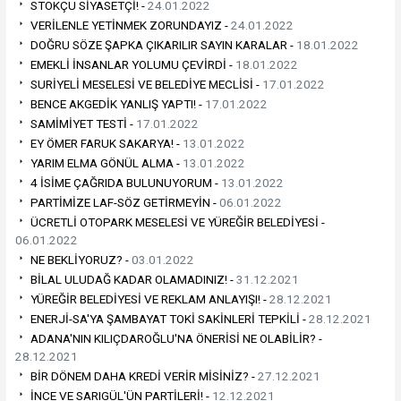
STOKÇU SİYASETÇİ! -
24.01.2022
VERİLENLE YETİNMEK ZORUNDAYIZ -
24.01.2022
DOĞRU SÖZE ŞAPKA ÇIKARILIR SAYIN KARALAR -
18.01.2022
EMEKLİ İNSANLAR YOLUMU ÇEVİRDİ -
18.01.2022
SURİYELİ MESELESİ VE BELEDİYE MECLİSİ -
17.01.2022
BENCE AKGEDİK YANLIŞ YAPTI! -
17.01.2022
SAMİMİYET TESTİ -
17.01.2022
EY ÖMER FARUK SAKARYA! -
13.01.2022
YARIM ELMA GÖNÜL ALMA -
13.01.2022
4 İSİME ÇAĞRIDA BULUNUYORUM -
13.01.2022
PARTİMİZE LAF-SÖZ GETİRMEYİN -
06.01.2022
ÜCRETLİ OTOPARK MESELESİ VE YÜREĞİR BELEDİYESİ -
06.01.2022
NE BEKLİYORUZ? -
03.01.2022
BİLAL ULUDAĞ KADAR OLAMADINIZ! -
31.12.2021
YÜREĞİR BELEDİYESİ VE REKLAM ANLAYIŞI! -
28.12.2021
ENERJİ-SA'YA ŞAMBAYAT TOKİ SAKİNLERİ TEPKİLİ -
28.12.2021
ADANA'NIN KILIÇDAROĞLU'NA ÖNERİSİ NE OLABİLİR? -
28.12.2021
BİR DÖNEM DAHA KREDİ VERİR MİSİNİZ? -
27.12.2021
İNCE VE SARIGÜL'ÜN PARTİLERİ! -
12.12.2021