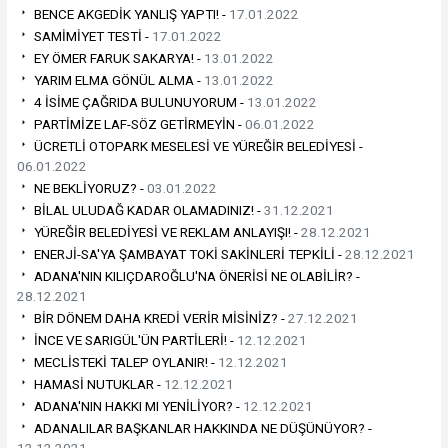
BENCE AKGEDİK YANLIŞ YAPTI! -
17.01.2022
SAMİMİYET TESTİ -
17.01.2022
EY ÖMER FARUK SAKARYA! -
13.01.2022
YARIM ELMA GÖNÜL ALMA -
13.01.2022
4 İSİME ÇAĞRIDA BULUNUYORUM -
13.01.2022
PARTİMİZE LAF-SÖZ GETİRMEYİN -
06.01.2022
ÜCRETLİ OTOPARK MESELESİ VE YÜREĞİR BELEDİYESİ -
06.01.2022
NE BEKLİYORUZ? -
03.01.2022
BİLAL ULUDAĞ KADAR OLAMADINIZ! -
31.12.2021
YÜREĞİR BELEDİYESİ VE REKLAM ANLAYIŞI! -
28.12.2021
ENERJİ-SA'YA ŞAMBAYAT TOKİ SAKİNLERİ TEPKİLİ -
28.12.2021
ADANA'NIN KILIÇDAROĞLU'NA ÖNERİSİ NE OLABİLİR? -
28.12.2021
BİR DÖNEM DAHA KREDİ VERİR MİSİNİZ? -
27.12.2021
İNCE VE SARIGÜL'ÜN PARTİLERİ! -
12.12.2021
MECLİSTEKİ TALEP OYLANIR! -
12.12.2021
HAMASİ NUTUKLAR -
12.12.2021
ADANA'NIN HAKKI MI YENİLİYOR? -
12.12.2021
ADANALILAR BAŞKANLAR HAKKINDA NE DÜŞÜNÜYOR? -
12.12.2021