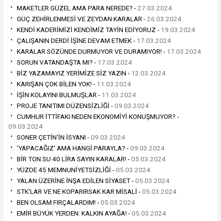
MAKETLER GÜZEL AMA PARA NEREDE? -
27.03.2024
GÜÇ ZEHİRLENMESİ VE ZEYDAN KARALAR -
26.03.2024
KENDİ KADERİMİZİ KENDİMİZ TAYİN EDİYORUZ -
19.03.2024
ÇALIŞANIN DERDİ İŞİNE DEVAM ETMEK -
17.03.2024
KARALAR SÖZÜNDE DURMUYOR VE DURAMIYOR! -
17.03.2024
SORUN VATANDAŞTA MI? -
17.03.2024
BİZ YAZAMAYIZ YERİMİZE SİZ YAZIN -
12.03.2024
KARIŞAN ÇOK BİLEN YOK! -
11.03.2024
İŞİN KOLAYINI BULMUŞLAR -
11.03.2024
PROJE TANITIMI DÜZENSİZLİĞİ -
09.03.2024
CUMHUR İTTİFAKI NEDEN EKONOMİYİ KONUŞMUYOR? -
09.03.2024
SONER ÇETİN'İN İSYANI -
09.03.2024
'YAPACAĞIZ' AMA HANGİ PARAYLA? -
09.03.2024
BİR TON SU 40 LİRA SAYIN KARALAR! -
05.03.2024
YÜZDE 45 MEMNUNİYETSİZLİĞİ -
05.03.2024
YALAN ÜZERİNE İNŞA EDİLEN SİYASET -
05.03.2024
STK'LAR VE NE KOPARIRSAK KAR MİSALİ -
05.03.2024
BEN OLSAM FIRÇALARDIM! -
05.03.2024
EMİR BÜYÜK YERDEN: KALKIN AYAĞA! -
05.03.2024