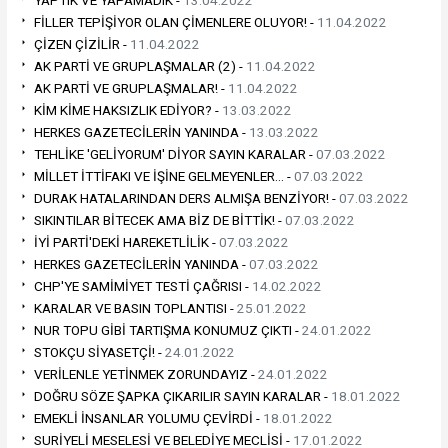
FİLLER TEPİŞİYOR OLAN ÇİMENLERE OLUYOR! -
11.04.2022
ÇİZEN ÇİZİLİR -
11.04.2022
AK PARTİ VE GRUPLAŞMALAR (2) -
11.04.2022
AK PARTİ VE GRUPLAŞMALAR! -
11.04.2022
KİM KİME HAKSIZLIK EDİYOR? -
13.03.2022
HERKES GAZETECİLERİN YANINDA -
13.03.2022
TEHLİKE 'GELİYORUM' DİYOR SAYIN KARALAR -
07.03.2022
MİLLET İTTİFAKI VE İŞİNE GELMEYENLER… -
07.03.2022
DURAK HATALARINDAN DERS ALMIŞA BENZİYOR! -
07.03.2022
SIKINTILAR BİTECEK AMA BİZ DE BİTTİK! -
07.03.2022
İYİ PARTİ'DEKİ HAREKETLİLİK -
07.03.2022
HERKES GAZETECİLERİN YANINDA -
07.03.2022
CHP'YE SAMİMİYET TESTİ ÇAĞRISI -
14.02.2022
KARALAR VE BASIN TOPLANTISI -
25.01.2022
NUR TOPU GİBİ TARTIŞMA KONUMUZ ÇIKTI -
24.01.2022
STOKÇU SİYASETÇİ! -
24.01.2022
VERİLENLE YETİNMEK ZORUNDAYIZ -
24.01.2022
DOĞRU SÖZE ŞAPKA ÇIKARILIR SAYIN KARALAR -
18.01.2022
EMEKLİ İNSANLAR YOLUMU ÇEVİRDİ -
18.01.2022
SURİYELİ MESELESİ VE BELEDİYE MECLİSİ -
17.01.2022