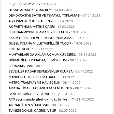
SEÇ BEĞEN OY VER! -
13.04.2023
HESAP ADAMI ZEYDAN BEY! -
13.04.2023
DEMOKRASİYE SAYGI VE TEMAYÜL YOKLAMASI -
07.04.2023
4 YILINIZI GERİDE BIRAKTINIZ -
03.04.2023
AK PARTİ HÜKÜMETİNE ÇAĞRI -
19.03.2023
BEN İNANMIYORUM AMA SİZİ BİLEMEM -
19.03.2023
TAKIM ELBİSELER VE TEMAYÜL YOKLAMASI -
19.03.2023
GÜZEL İNSANA MİLLETVEKİLLİĞİ YAKIŞIR -
19.03.2023
KİME NE OLDU ? -
10.11.2022
MUHTARLARI DA ANLAMAK MÜMKÜN DEĞİL -
08.11.2022
GÖRMEDİM, DUYMADIM, BİLMİYORUM! -
08.11.2022
İTİRAZIMIZ VAR -
08.11.2022
SEVENLER KADAR SEVMEYENLER OLURSA -
08.11.2022
MANSURLU YOLU BULMACASI -
08.11.2022
METRO, TRAMVAY VE HALİSÇELİK -
08.11.2022
ADANA TİCARET ODASI'NDA YENİ DÖNEM -
08.11.2022
FATİH KOCAİSPİR VE ADALETİ! -
21.10.2022
ATO seçimlerinde şifreli oy mu kullanıldı mı ? -
21.10.2022
AK PARTİ'DEN MÜJDE VAR -
08.10.2022
EVİNİZE DÖNÜN ÇAĞRISI VE SP -
02.07.2022