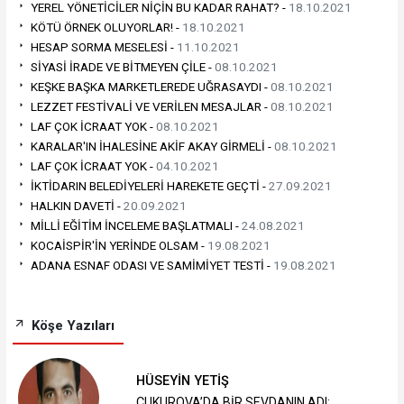
YEREL YÖNETİCİLER NİÇİN BU KADAR RAHAT? -
18.10.2021
KÖTÜ ÖRNEK OLUYORLAR! -
18.10.2021
HESAP SORMA MESELESİ -
11.10.2021
SİYASİ İRADE VE BİTMEYEN ÇİLE -
08.10.2021
KEŞKE BAŞKA MARKETLEREDE UĞRASAYDI -
08.10.2021
LEZZET FESTİVALİ VE VERİLEN MESAJLAR -
08.10.2021
LAF ÇOK İCRAAT YOK -
08.10.2021
KARALAR'IN İHALESİNE AKİF AKAY GİRMELİ -
08.10.2021
LAF ÇOK İCRAAT YOK -
04.10.2021
İKTİDARIN BELEDİYELERİ HAREKETE GEÇTİ -
27.09.2021
HALKIN DAVETİ -
20.09.2021
MİLLİ EĞİTİM İNCELEME BAŞLATMALI -
24.08.2021
KOCAİSPİR'İN YERİNDE OLSAM -
19.08.2021
ADANA ESNAF ODASI VE SAMİMİYET TESTİ -
19.08.2021
Köşe Yazıları
HÜSEYİN YETİŞ
ÇUKUROVA’DA BİR SEVDANIN ADI: