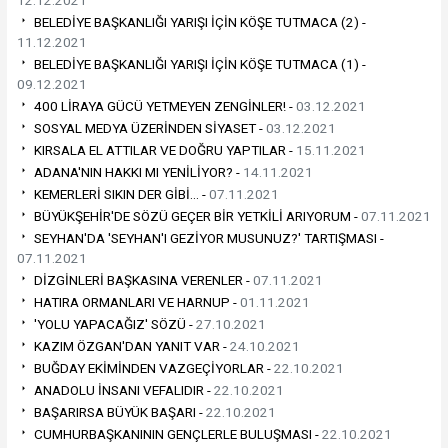
BELEDİYE BAŞKANLIĞI YARIŞI İÇİN KÖŞE TUTMACA (2) -
11.12.2021
BELEDİYE BAŞKANLIĞI YARIŞI İÇİN KÖŞE TUTMACA (1) -
09.12.2021
400 LİRAYA GÜCÜ YETMEYEN ZENGİNLER! -
03.12.2021
SOSYAL MEDYA ÜZERİNDEN SİYASET -
03.12.2021
KIRSALA EL ATTILAR VE DOĞRU YAPTILAR -
15.11.2021
ADANA'NIN HAKKI MI YENİLİYOR? -
14.11.2021
KEMERLERİ SIKIN DER GİBİ… -
07.11.2021
BÜYÜKŞEHİR'DE SÖZÜ GEÇER BİR YETKİLİ ARIYORUM -
07.11.2021
SEYHAN'DA 'SEYHAN'I GEZİYOR MUSUNUZ?' TARTIŞMASI -
07.11.2021
DİZGİNLERİ BAŞKASINA VERENLER -
07.11.2021
HATIRA ORMANLARI VE HARNUP -
01.11.2021
'YOLU YAPACAĞIZ' SÖZÜ -
27.10.2021
KAZIM ÖZGAN'DAN YANIT VAR -
24.10.2021
BUĞDAY EKİMİNDEN VAZGEÇİYORLAR -
22.10.2021
ANADOLU İNSANI VEFALIDIR -
22.10.2021
BAŞARIRSA BÜYÜK BAŞARI -
22.10.2021
CUMHURBAŞKANININ GENÇLERLE BULUŞMASI -
22.10.2021