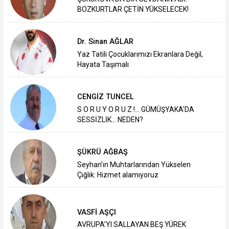
BOZKURTLAR ÇETİN YÜKSELECEK!
Dr. Sinan AĞLAR
Yaz Tatili Çocuklarımızı Ekranlara Değil,
Hayata Taşımalı
CENGİZ TUNCEL
S O R U Y O R U Z !... GÜMÜŞYAKA'DA
SESSİZLİK... NEDEN?
ŞÜKRÜ AĞBAŞ
Seyhan’ın Muhtarlarından Yükselen
Çığlık: Hizmet alamıyoruz
VASFİ AŞÇI
AVRUPA’YI SALLAYAN BEŞ YÜREK