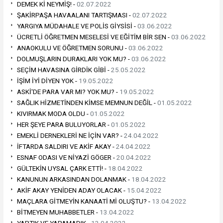
DEMEK Kİ NEYMİŞ! -
02.07.2022
ŞAKİRPAŞA HAVAALANI TARTIŞMASI -
02.07.2022
YARGIYA MÜDAHALE VE POLİS GİYSİSİ -
03.06.2022
ÜCRETLİ ÖĞRETMEN MESELESİ VE EĞİTİM BİR SEN -
03.06.2022
ANAOKULU VE ÖĞRETMEN SORUNU -
03.06.2022
DOLMUŞLARIN DURAKLARI YOK MU? -
03.06.2022
SEÇİM HAVASINA GİRDİK GİBİ -
25.05.2022
İŞİM İYİ DİYEN YOK -
19.05.2022
ASKİ'DE PARA VAR MI? YOK MU? -
19.05.2022
SAĞLIK HİZMETİNDEN KİMSE MEMNUN DEĞİL -
01.05.2022
KIVIRMAK MODA OLDU -
01.05.2022
HER ŞEYE PARA BULUYORLAR -
01.05.2022
EMEKLİ DERNEKLERİ NE İÇİN VAR? -
24.04.2022
İFTARDA SALDIRI VE AKİF AKAY -
24.04.2022
ESNAF ODASI VE NİYAZİ GÖGER -
20.04.2022
GÜLTEKİN UYSAL ÇARK ETTİ! -
18.04.2022
KANUNUN ARKASINDAN DOLANMAK -
18.04.2022
AKİF AKAY YENİDEN ADAY OLACAK -
15.04.2022
MAÇLARA GİTMEYİN KANAATİ Mİ OLUŞTU? -
13.04.2022
BİTMEYEN MUHABBETLER -
13.04.2022
YAPTIK VE YAPAMADIK -
13.04.2022