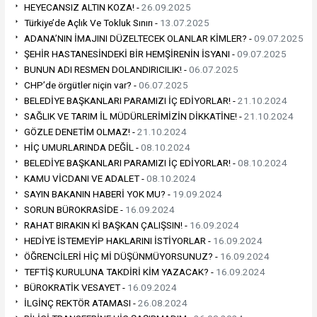
HEYECANSIZ ALTIN KOZA! -
26.09.2025
Türkiye’de Açlık Ve Tokluk Sınırı -
13.07.2025
ADANA’NIN İMAJINI DÜZELTECEK OLANLAR KİMLER? -
09.07.2025
ŞEHİR HASTANESİNDEKİ BİR HEMŞİRENİN İSYANI -
09.07.2025
BUNUN ADI RESMEN DOLANDIRICILIK! -
06.07.2025
CHP’de örgütler niçin var? -
06.07.2025
BELEDİYE BAŞKANLARI PARAMIZI İÇ EDİYORLAR! -
21.10.2024
SAĞLIK VE TARIM İL MÜDÜRLERİMİZİN DİKKATİNE! -
21.10.2024
GÖZLE DENETİM OLMAZ! -
21.10.2024
HİÇ UMURLARINDA DEĞİL -
08.10.2024
BELEDİYE BAŞKANLARI PARAMIZI İÇ EDİYORLAR! -
08.10.2024
KAMU VİCDANI VE ADALET -
08.10.2024
SAYIN BAKANIN HABERİ YOK MU? -
19.09.2024
SORUN BÜROKRASİDE -
16.09.2024
RAHAT BIRAKIN Kİ BAŞKAN ÇALIŞSIN! -
16.09.2024
HEDİYE İSTEMEYİP HAKLARINI İSTİYORLAR -
16.09.2024
ÖĞRENCİLERİ HİÇ Mİ DÜŞÜNMÜYORSUNUZ? -
16.09.2024
TEFTİŞ KURULUNA TAKDİRİ KİM YAZACAK? -
16.09.2024
BÜROKRATİK VESAYET -
16.09.2024
İLGİNÇ REKTÖR ATAMASI -
26.08.2024