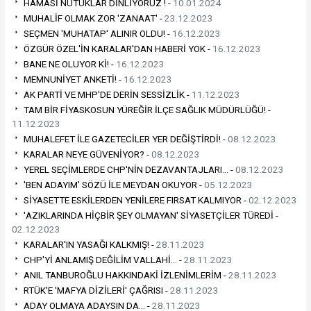
HAMASİ NUTUKLAR DİNLİYORUZ ! -
10.01.2024
MUHALİF OLMAK ZOR 'ZANAAT' -
23.12.2023
SEÇMEN 'MUHATAP' ALINIR OLDU! -
16.12.2023
ÖZGÜR ÖZEL'İN KARALAR'DAN HABERİ YOK -
16.12.2023
BANE NE OLUYOR Kİ! -
16.12.2023
MEMNUNİYET ANKETİ! -
16.12.2023
AK PARTİ VE MHP'DE DERİN SESSİZLİK -
11.12.2023
TAM BİR FİYASKOSUN YÜREĞİR İLÇE SAĞLIK MÜDÜRLÜĞÜ! -
11.12.2023
MUHALEFET İLE GAZETECİLER YER DEĞİŞTİRDİ! -
08.12.2023
KARALAR NEYE GÜVENİYOR? -
08.12.2023
YEREL SEÇİMLERDE CHP'NİN DEZAVANTAJLARI… -
08.12.2023
'BEN ADAYIM' SÖZÜ İLE MEYDAN OKUYOR -
05.12.2023
SİYASETTE ESKİLERDEN YENİLERE FIRSAT KALMIYOR -
02.12.2023
'AZIKLARINDA HİÇBİR ŞEY OLMAYAN' SİYASETÇİLER TÜREDİ -
02.12.2023
KARALAR'IN YASAĞI KALKMIŞ! -
28.11.2023
CHP'Yİ ANLAMIŞ DEĞİLİM VALLAHİ… -
28.11.2023
ANIL TANBUROĞLU HAKKINDAKİ İZLENİMLERİM -
28.11.2023
RTÜK'E 'MAFYA DİZİLERİ' ÇAĞRISI -
28.11.2023
ADAY OLMAYA ADAYSIN DA… -
28.11.2023