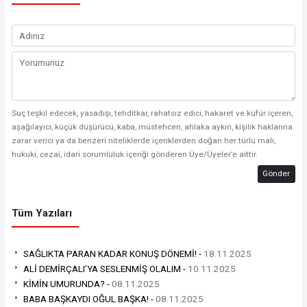
Suç teşkil edecek, yasadışı, tehditkar, rahatsız edici, hakaret ve küfür içeren,
aşağılayıcı, küçük düşürücü, kaba, müstehcen, ahlaka aykırı, kişilik haklarına
zarar verici ya da benzeri niteliklerde içeriklerden doğan her türlü mali,
hukuki, cezai, idari sorumluluk içeriği gönderen Üye/Üyeler’e aittir.
Gönder
Tüm Yazıları
SAĞLIKTA PARAN KADAR KONUŞ DÖNEMİ! -
18.11.2025
ALİ DEMİRÇALI’YA SESLENMİŞ OLALIM -
10.11.2025
KİMİN UMURUNDA? -
08.11.2025
BABA BAŞKAYDI OĞUL BAŞKA! -
08.11.2025