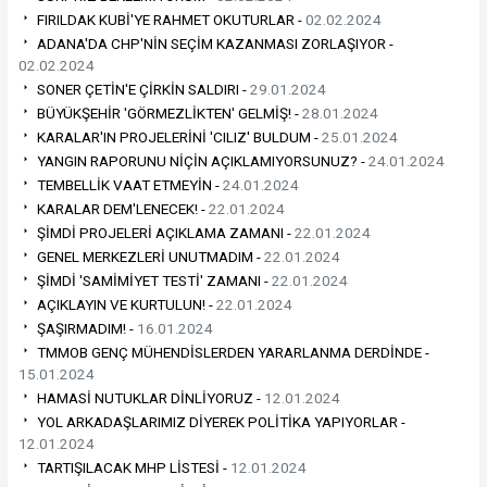
FIRILDAK KUBİ'YE RAHMET OKUTURLAR -
02.02.2024
ADANA'DA CHP'NİN SEÇİM KAZANMASI ZORLAŞIYOR -
02.02.2024
SONER ÇETİN'E ÇİRKİN SALDIRI -
29.01.2024
BÜYÜKŞEHİR 'GÖRMEZLİKTEN' GELMİŞ! -
28.01.2024
KARALAR'IN PROJELERİNİ 'CILIZ' BULDUM -
25.01.2024
YANGIN RAPORUNU NİÇİN AÇIKLAMIYORSUNUZ? -
24.01.2024
TEMBELLİK VAAT ETMEYİN -
24.01.2024
KARALAR DEM'LENECEK! -
22.01.2024
ŞİMDİ PROJELERİ AÇIKLAMA ZAMANI -
22.01.2024
GENEL MERKEZLERİ UNUTMADIM -
22.01.2024
ŞİMDİ 'SAMİMİYET TESTİ' ZAMANI -
22.01.2024
AÇIKLAYIN VE KURTULUN! -
22.01.2024
ŞAŞIRMADIM! -
16.01.2024
TMMOB GENÇ MÜHENDİSLERDEN YARARLANMA DERDİNDE -
15.01.2024
HAMASİ NUTUKLAR DİNLİYORUZ -
12.01.2024
YOL ARKADAŞLARIMIZ DİYEREK POLİTİKA YAPIYORLAR -
12.01.2024
TARTIŞILACAK MHP LİSTESİ -
12.01.2024