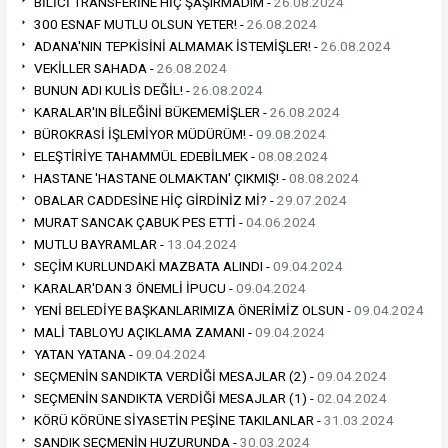
BİLİCİ TRANSFERİNE HİÇ ŞAŞIRMADIM -
26.08.2024
300 ESNAF MUTLU OLSUN YETER! -
26.08.2024
ADANA'NIN TEPKİSİNİ ALMAMAK İSTEMİŞLER! -
26.08.2024
VEKİLLER SAHADA -
26.08.2024
BUNUN ADI KULİS DEĞİL! -
26.08.2024
KARALAR'IN BİLEĞİNİ BÜKEMEMİŞLER -
26.08.2024
BÜROKRASİ İŞLEMİYOR MÜDÜRÜM! -
09.08.2024
ELEŞTİRİYE TAHAMMÜL EDEBİLMEK -
08.08.2024
HASTANE 'HASTANE OLMAKTAN' ÇIKMIŞ! -
08.08.2024
OBALAR CADDESİNE HİÇ GİRDİNİZ Mİ? -
29.07.2024
MURAT SANCAK ÇABUK PES ETTİ -
04.06.2024
MUTLU BAYRAMLAR -
13.04.2024
SEÇİM KURLUNDAKİ MAZBATA ALINDI -
09.04.2024
KARALAR'DAN 3 ÖNEMLİ İPUCU -
09.04.2024
YENİ BELEDİYE BAŞKANLARIMIZA ÖNERİMİZ OLSUN -
09.04.2024
MALİ TABLOYU AÇIKLAMA ZAMANI -
09.04.2024
YATAN YATANA -
09.04.2024
SEÇMENİN SANDIKTA VERDİĞİ MESAJLAR (2) -
09.04.2024
SEÇMENİN SANDIKTA VERDİĞİ MESAJLAR (1) -
02.04.2024
KÖRÜ KÖRÜNE SİYASETİN PEŞİNE TAKILANLAR -
31.03.2024
SANDIK SEÇMENİN HUZURUNDA -
30.03.2024