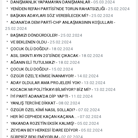
DANIŞMANLIK YAPAMAYAN DANIŞMANLAR -
05.03.2024
YENİDEN REFAH PARTİSİ'NDE TORUN RAHATSIZLIĞI -
25.02.2024
BAŞKAN ADAYLARI SÖZ VEREBİLECEK Mİ? -
25.02.2024
ADANA'DA DEM PARTİ-CHP ANLAŞMASININ KOŞULLARI -
25.02.2024
BAŞIMIZI DÖNDÜRDÜLER! -
25.02.2024
VE BEKLENEN OLDU -
25.02.2024
ÇOCUK ÖLÜ DOĞDU! -
18.02.2024
ASIL SIKINTI AYIN 20'SİNDE ÇIKACAK -
18.02.2024
AĞANIN ELİ TUTULMAZ! -
18.02.2024
ÇOCUK ÖLÜ DOĞDU! -
15.02.2024
ÖZGÜR ÖZEL'E KİMSE İNANMIYOR! -
14.02.2024
ADAY OLDULAR AMA PROJELERİ YOK! -
13.02.2024
KOCACIK MI POLİTİKAYI BİLMİYOR? BİZ Mİ? -
13.02.2024
İYİ PARTİ ADANA'DA DİP YAPTI -
11.02.2024
YANLIŞ TERCİHE DİKKAT -
08.02.2024
ÖZGÜR ÖZEL KİMİ NASIL SOLLADI? -
07.02.2024
HER İKİ CEPHEDE KAÇAN KAÇANA… -
07.02.2024
YAKANDA ROZETİN EKSİK KALMIŞ! -
05.02.2024
ZEYDAN BEY HERKESİ İDARE EDİYOR -
05.02.2024
SÜRPRİZ BEKLEMİYORUM -
02.02.2024