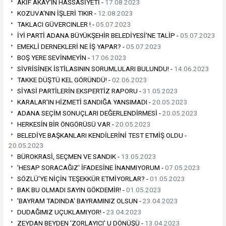
AKİF AKAY'IN HASSASİYETİ -
17.08.2023
KOZUVA'NIN İŞLERİ TIKIR -
12.08.2023
TAKLACI GÜVERCINLER ! -
05.07.2023
İYİ PARTİ ADANA BÜYÜKŞEHİR BELEDİYESİ'NE TALİP -
05.07.2023
EMEKLİ DERNEKLERİ NE İŞ YAPAR? -
05.07.2023
BOŞ YERE SEVİNMEYİN -
17.06.2023
SİVRİSİNEK İSTİLASININ SORUMLULARI BULUNDU! -
14.06.2023
TAKKE DÜŞTÜ KEL GÖRÜNDÜ! -
02.06.2023
SİYASİ PARTİLERİN EKSPERTİZ RAPORU -
31.05.2023
KARALAR'IN HİZMETİ SANDIĞA YANSIMADI -
20.05.2023
ADANA SEÇİM SONUÇLARI DEĞERLENDİRMESİ -
20.05.2023
HERKESİN BİR ÖNGÖRÜSÜ VAR -
20.05.2023
BELEDİYE BAŞKANLARI KENDİLERİNİ TEST ETMİŞ OLDU -
20.05.2023
BÜROKRASİ, SEÇMEN VE SANDIK -
13.05.2023
'HESAP SORACAĞIZ' İFADESİNE İNANMIYORUM -
07.05.2023
SÖZLÜ'YE NİÇİN TEŞEKKÜR ETMİYORLAR? -
01.05.2023
BAK BU OLMADI SAYIN GÖKDEMİR! -
01.05.2023
'BAYRAM TADINDA' BAYRAMINIZ OLSUN -
23.04.2023
DUDAĞIMIZ UÇUKLAMIYOR! -
23.04.2023
ZEYDAN BEYDEN 'ZORLAYICI' U DÖNÜŞÜ -
13.04.2023