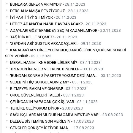
BUNLARA GEREK VAR MIYDI? -
28.11.2023
DERS ALMAMIŞA BENZİYORUZ -
28.11.2023
İYİ PARTİ 'İYİ' GİTMİYOR -
20.11.2023
HEDEP ADANA'DA NASIL DAVRANACAK? -
20.11.2023
ADAYLARI GÖSTERMEDEN SEÇİM KAZANILMIYOR -
20.11.2023
TAŞ İBİK KELLE SEÇMEZ! -
20.11.2023
'ZEYDAN ABİ' SUSTUR ARKADAŞLARI! -
09.11.2023
KARALAR'DAN DİNLEYELİM KILIÇDAROĞLU'NUN ÇEKİLME SÜRECİ
SERÜVENİNİ! -
09.11.2023
MERAL HANIMI İKNA EDEBİLİRLER Mİ? -
03.11.2023
TRENDEN İNENLER VE TRENE BİNENLER -
03.11.2023
'BUNDAN SONRA SİYASETTE YOKUM' DEDİ AMA… -
03.11.2023
SEBEBİNİ HİÇ SORGULADINIZ MI? -
03.11.2023
BİTMEYEN BAKIM VE ONARIM! -
03.11.2023
OKUL GÜVENLİKLERİ TALEBİ -
03.11.2023
ÇELİKCAN'IN YAPACAK ÇOK İŞİ VAR -
03.11.2023
TEHLİKE GELİYORUM DİYOR -
23.08.2023
SAĞLIKÇILARDAN MÜDÜR NACAR'A MEKTUP VAR! -
23.08.2023
DELEGE SİSTEMİNE SON VERİLSİN -
17.08.2023
GENÇLER ÇOK ŞEY İSTİYOR AMA… -
17.08.2023