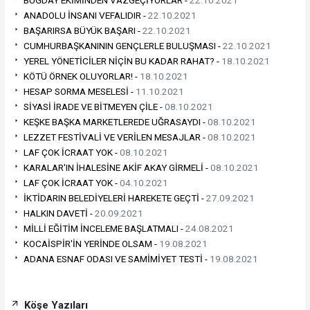
ANADOLU İNSANI VEFALIDIR -
22.10.2021
BAŞARIRSA BÜYÜK BAŞARI -
22.10.2021
CUMHURBAŞKANININ GENÇLERLE BULUŞMASI -
22.10.2021
YEREL YÖNETİCİLER NİÇİN BU KADAR RAHAT? -
18.10.2021
KÖTÜ ÖRNEK OLUYORLAR! -
18.10.2021
HESAP SORMA MESELESİ -
11.10.2021
SİYASİ İRADE VE BİTMEYEN ÇİLE -
08.10.2021
KEŞKE BAŞKA MARKETLEREDE UĞRASAYDI -
08.10.2021
LEZZET FESTİVALİ VE VERİLEN MESAJLAR -
08.10.2021
LAF ÇOK İCRAAT YOK -
08.10.2021
KARALAR'IN İHALESİNE AKİF AKAY GİRMELİ -
08.10.2021
LAF ÇOK İCRAAT YOK -
04.10.2021
İKTİDARIN BELEDİYELERİ HAREKETE GEÇTİ -
27.09.2021
HALKIN DAVETİ -
20.09.2021
MİLLİ EĞİTİM İNCELEME BAŞLATMALI -
24.08.2021
KOCAİSPİR'İN YERİNDE OLSAM -
19.08.2021
ADANA ESNAF ODASI VE SAMİMİYET TESTİ -
19.08.2021
Köşe Yazıları