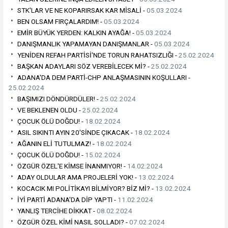
STK'LAR VE NE KOPARIRSAK KAR MİSALİ -
05.03.2024
BEN OLSAM FIRÇALARDIM! -
05.03.2024
EMİR BÜYÜK YERDEN: KALKIN AYAĞA! -
05.03.2024
DANIŞMANLIK YAPAMAYAN DANIŞMANLAR -
05.03.2024
YENİDEN REFAH PARTİSİ'NDE TORUN RAHATSIZLIĞI -
25.02.2024
BAŞKAN ADAYLARI SÖZ VEREBİLECEK Mİ? -
25.02.2024
ADANA'DA DEM PARTİ-CHP ANLAŞMASININ KOŞULLARI -
25.02.2024
BAŞIMIZI DÖNDÜRDÜLER! -
25.02.2024
VE BEKLENEN OLDU -
25.02.2024
ÇOCUK ÖLÜ DOĞDU! -
18.02.2024
ASIL SIKINTI AYIN 20'SİNDE ÇIKACAK -
18.02.2024
AĞANIN ELİ TUTULMAZ! -
18.02.2024
ÇOCUK ÖLÜ DOĞDU! -
15.02.2024
ÖZGÜR ÖZEL'E KİMSE İNANMIYOR! -
14.02.2024
ADAY OLDULAR AMA PROJELERİ YOK! -
13.02.2024
KOCACIK MI POLİTİKAYI BİLMİYOR? BİZ Mİ? -
13.02.2024
İYİ PARTİ ADANA'DA DİP YAPTI -
11.02.2024
YANLIŞ TERCİHE DİKKAT -
08.02.2024
ÖZGÜR ÖZEL KİMİ NASIL SOLLADI? -
07.02.2024