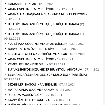
HAMASİ NUTUKLAR -
12.12.2021
ADANA'NIN HAKKI MI YENİLİYOR? -
12.12.2021
ADANALILAR BAŞKANLAR HAKKINDA NE DÜŞÜNÜYOR? -
12.12.2021
BELEDİYE BAŞKANLIĞI YARIŞI İÇİN KÖŞE TUTMACA (2) -
11.12.2021
BELEDİYE BAŞKANLIĞI YARIŞI İÇİN KÖŞE TUTMACA (1) -
09.12.2021
400 LİRAYA GÜCÜ YETMEYEN ZENGİNLER! -
03.12.2021
SOSYAL MEDYA ÜZERİNDEN SİYASET -
03.12.2021
KIRSALA EL ATTILAR VE DOĞRU YAPTILAR -
15.11.2021
ADANA'NIN HAKKI MI YENİLİYOR? -
14.11.2021
KEMERLERİ SIKIN DER GİBİ… -
07.11.2021
BÜYÜKŞEHİR'DE SÖZÜ GEÇER BİR YETKİLİ ARIYORUM -
07.11.2021
SEYHAN'DA 'SEYHAN'I GEZİYOR MUSUNUZ?' TARTIŞMASI -
07.11.2021
DİZGİNLERİ BAŞKASINA VERENLER -
07.11.2021
HATIRA ORMANLARI VE HARNUP -
01.11.2021
'YOLU YAPACAĞIZ' SÖZÜ -
27.10.2021
KAZIM ÖZGAN'DAN YANIT VAR -
24.10.2021
BUĞDAY EKİMİNDEN VAZGEÇİYORLAR -
22.10.2021