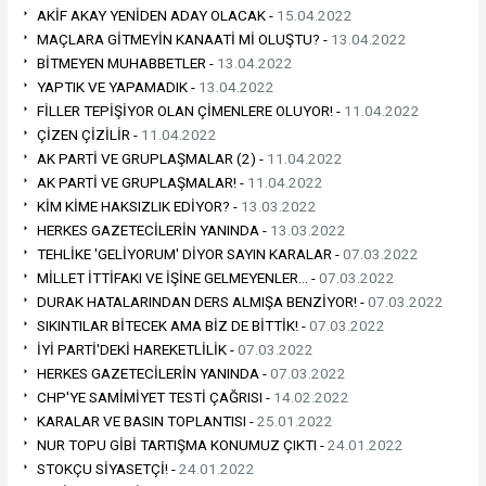
AKİF AKAY YENİDEN ADAY OLACAK -
15.04.2022
MAÇLARA GİTMEYİN KANAATİ Mİ OLUŞTU? -
13.04.2022
BİTMEYEN MUHABBETLER -
13.04.2022
YAPTIK VE YAPAMADIK -
13.04.2022
FİLLER TEPİŞİYOR OLAN ÇİMENLERE OLUYOR! -
11.04.2022
ÇİZEN ÇİZİLİR -
11.04.2022
AK PARTİ VE GRUPLAŞMALAR (2) -
11.04.2022
AK PARTİ VE GRUPLAŞMALAR! -
11.04.2022
KİM KİME HAKSIZLIK EDİYOR? -
13.03.2022
HERKES GAZETECİLERİN YANINDA -
13.03.2022
TEHLİKE 'GELİYORUM' DİYOR SAYIN KARALAR -
07.03.2022
MİLLET İTTİFAKI VE İŞİNE GELMEYENLER… -
07.03.2022
DURAK HATALARINDAN DERS ALMIŞA BENZİYOR! -
07.03.2022
SIKINTILAR BİTECEK AMA BİZ DE BİTTİK! -
07.03.2022
İYİ PARTİ'DEKİ HAREKETLİLİK -
07.03.2022
HERKES GAZETECİLERİN YANINDA -
07.03.2022
CHP'YE SAMİMİYET TESTİ ÇAĞRISI -
14.02.2022
KARALAR VE BASIN TOPLANTISI -
25.01.2022
NUR TOPU GİBİ TARTIŞMA KONUMUZ ÇIKTI -
24.01.2022
STOKÇU SİYASETÇİ! -
24.01.2022