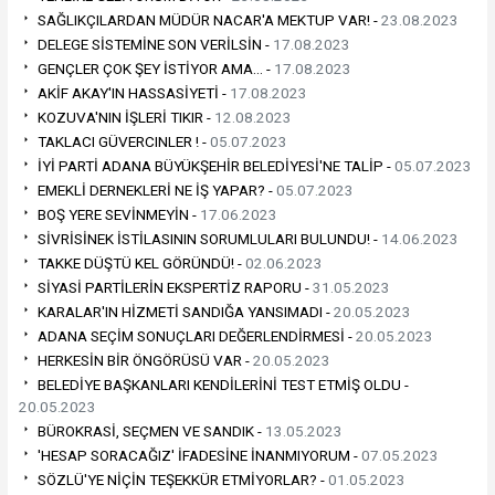
SAĞLIKÇILARDAN MÜDÜR NACAR'A MEKTUP VAR! -
23.08.2023
DELEGE SİSTEMİNE SON VERİLSİN -
17.08.2023
GENÇLER ÇOK ŞEY İSTİYOR AMA… -
17.08.2023
AKİF AKAY'IN HASSASİYETİ -
17.08.2023
KOZUVA'NIN İŞLERİ TIKIR -
12.08.2023
TAKLACI GÜVERCINLER ! -
05.07.2023
İYİ PARTİ ADANA BÜYÜKŞEHİR BELEDİYESİ'NE TALİP -
05.07.2023
EMEKLİ DERNEKLERİ NE İŞ YAPAR? -
05.07.2023
BOŞ YERE SEVİNMEYİN -
17.06.2023
SİVRİSİNEK İSTİLASININ SORUMLULARI BULUNDU! -
14.06.2023
TAKKE DÜŞTÜ KEL GÖRÜNDÜ! -
02.06.2023
SİYASİ PARTİLERİN EKSPERTİZ RAPORU -
31.05.2023
KARALAR'IN HİZMETİ SANDIĞA YANSIMADI -
20.05.2023
ADANA SEÇİM SONUÇLARI DEĞERLENDİRMESİ -
20.05.2023
HERKESİN BİR ÖNGÖRÜSÜ VAR -
20.05.2023
BELEDİYE BAŞKANLARI KENDİLERİNİ TEST ETMİŞ OLDU -
20.05.2023
BÜROKRASİ, SEÇMEN VE SANDIK -
13.05.2023
'HESAP SORACAĞIZ' İFADESİNE İNANMIYORUM -
07.05.2023
SÖZLÜ'YE NİÇİN TEŞEKKÜR ETMİYORLAR? -
01.05.2023