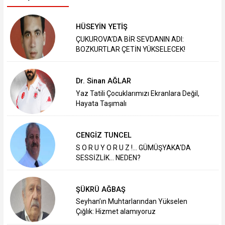
HÜSEYİN YETİŞ
ÇUKUROVA’DA BİR SEVDANIN ADI:
BOZKURTLAR ÇETİN YÜKSELECEK!
Dr. Sinan AĞLAR
Yaz Tatili Çocuklarımızı Ekranlara Değil,
Hayata Taşımalı
CENGİZ TUNCEL
S O R U Y O R U Z !... GÜMÜŞYAKA'DA
SESSİZLİK... NEDEN?
ŞÜKRÜ AĞBAŞ
Seyhan’ın Muhtarlarından Yükselen
Çığlık: Hizmet alamıyoruz