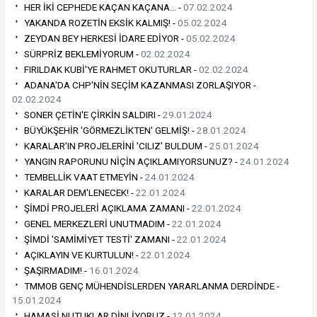
HER İKİ CEPHEDE KAÇAN KAÇANA… -
07.02.2024
YAKANDA ROZETİN EKSİK KALMIŞ! -
05.02.2024
ZEYDAN BEY HERKESİ İDARE EDİYOR -
05.02.2024
SÜRPRİZ BEKLEMİYORUM -
02.02.2024
FIRILDAK KUBİ'YE RAHMET OKUTURLAR -
02.02.2024
ADANA'DA CHP'NİN SEÇİM KAZANMASI ZORLAŞIYOR -
02.02.2024
SONER ÇETİN'E ÇİRKİN SALDIRI -
29.01.2024
BÜYÜKŞEHİR 'GÖRMEZLİKTEN' GELMİŞ! -
28.01.2024
KARALAR'IN PROJELERİNİ 'CILIZ' BULDUM -
25.01.2024
YANGIN RAPORUNU NİÇİN AÇIKLAMIYORSUNUZ? -
24.01.2024
TEMBELLİK VAAT ETMEYİN -
24.01.2024
KARALAR DEM'LENECEK! -
22.01.2024
ŞİMDİ PROJELERİ AÇIKLAMA ZAMANI -
22.01.2024
GENEL MERKEZLERİ UNUTMADIM -
22.01.2024
ŞİMDİ 'SAMİMİYET TESTİ' ZAMANI -
22.01.2024
AÇIKLAYIN VE KURTULUN! -
22.01.2024
ŞAŞIRMADIM! -
16.01.2024
TMMOB GENÇ MÜHENDİSLERDEN YARARLANMA DERDİNDE -
15.01.2024
HAMASİ NUTUKLAR DİNLİYORUZ -
12.01.2024