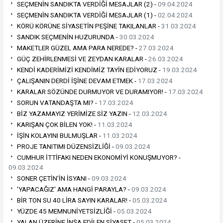
SEÇMENİN SANDIKTA VERDİĞİ MESAJLAR (2) -
09.04.2024
SEÇMENİN SANDIKTA VERDİĞİ MESAJLAR (1) -
02.04.2024
KÖRÜ KÖRÜNE SİYASETİN PEŞİNE TAKILANLAR -
31.03.2024
SANDIK SEÇMENİN HUZURUNDA -
30.03.2024
MAKETLER GÜZEL AMA PARA NEREDE? -
27.03.2024
GÜÇ ZEHİRLENMESİ VE ZEYDAN KARALAR -
26.03.2024
KENDİ KADERİMİZİ KENDİMİZ TAYİN EDİYORUZ -
19.03.2024
ÇALIŞANIN DERDİ İŞİNE DEVAM ETMEK -
17.03.2024
KARALAR SÖZÜNDE DURMUYOR VE DURAMIYOR! -
17.03.2024
SORUN VATANDAŞTA MI? -
17.03.2024
BİZ YAZAMAYIZ YERİMİZE SİZ YAZIN -
12.03.2024
KARIŞAN ÇOK BİLEN YOK! -
11.03.2024
İŞİN KOLAYINI BULMUŞLAR -
11.03.2024
PROJE TANITIMI DÜZENSİZLİĞİ -
09.03.2024
CUMHUR İTTİFAKI NEDEN EKONOMİYİ KONUŞMUYOR? -
09.03.2024
SONER ÇETİN'İN İSYANI -
09.03.2024
'YAPACAĞIZ' AMA HANGİ PARAYLA? -
09.03.2024
BİR TON SU 40 LİRA SAYIN KARALAR! -
05.03.2024
YÜZDE 45 MEMNUNİYETSİZLİĞİ -
05.03.2024
YALAN ÜZERİNE İNŞA EDİLEN SİYASET -
05.03.2024