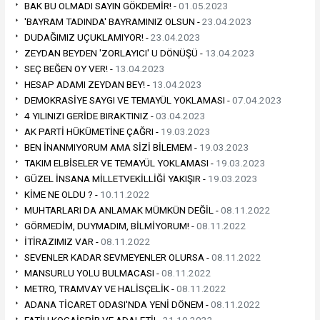
BAK BU OLMADI SAYIN GÖKDEMİR! -
01.05.2023
'BAYRAM TADINDA' BAYRAMINIZ OLSUN -
23.04.2023
DUDAĞIMIZ UÇUKLAMIYOR! -
23.04.2023
ZEYDAN BEYDEN 'ZORLAYICI' U DÖNÜŞÜ -
13.04.2023
SEÇ BEĞEN OY VER! -
13.04.2023
HESAP ADAMI ZEYDAN BEY! -
13.04.2023
DEMOKRASİYE SAYGI VE TEMAYÜL YOKLAMASI -
07.04.2023
4 YILINIZI GERİDE BIRAKTINIZ -
03.04.2023
AK PARTİ HÜKÜMETİNE ÇAĞRI -
19.03.2023
BEN İNANMIYORUM AMA SİZİ BİLEMEM -
19.03.2023
TAKIM ELBİSELER VE TEMAYÜL YOKLAMASI -
19.03.2023
GÜZEL İNSANA MİLLETVEKİLLİĞİ YAKIŞIR -
19.03.2023
KİME NE OLDU ? -
10.11.2022
MUHTARLARI DA ANLAMAK MÜMKÜN DEĞİL -
08.11.2022
GÖRMEDİM, DUYMADIM, BİLMİYORUM! -
08.11.2022
İTİRAZIMIZ VAR -
08.11.2022
SEVENLER KADAR SEVMEYENLER OLURSA -
08.11.2022
MANSURLU YOLU BULMACASI -
08.11.2022
METRO, TRAMVAY VE HALİSÇELİK -
08.11.2022
ADANA TİCARET ODASI'NDA YENİ DÖNEM -
08.11.2022
FATİH KOCAİSPİR VE ADALETİ! -
21.10.2022