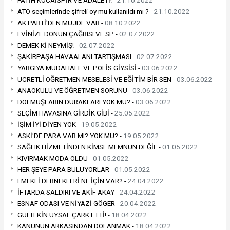
ATO seçimlerinde şifreli oy mu kullanıldı mı ? -
21.10.2022
AK PARTİ'DEN MÜJDE VAR -
08.10.2022
EVİNİZE DÖNÜN ÇAĞRISI VE SP -
02.07.2022
DEMEK Kİ NEYMİŞ! -
02.07.2022
ŞAKİRPAŞA HAVAALANI TARTIŞMASI -
02.07.2022
YARGIYA MÜDAHALE VE POLİS GİYSİSİ -
03.06.2022
ÜCRETLİ ÖĞRETMEN MESELESİ VE EĞİTİM BİR SEN -
03.06.2022
ANAOKULU VE ÖĞRETMEN SORUNU -
03.06.2022
DOLMUŞLARIN DURAKLARI YOK MU? -
03.06.2022
SEÇİM HAVASINA GİRDİK GİBİ -
25.05.2022
İŞİM İYİ DİYEN YOK -
19.05.2022
ASKİ'DE PARA VAR MI? YOK MU? -
19.05.2022
SAĞLIK HİZMETİNDEN KİMSE MEMNUN DEĞİL -
01.05.2022
KIVIRMAK MODA OLDU -
01.05.2022
HER ŞEYE PARA BULUYORLAR -
01.05.2022
EMEKLİ DERNEKLERİ NE İÇİN VAR? -
24.04.2022
İFTARDA SALDIRI VE AKİF AKAY -
24.04.2022
ESNAF ODASI VE NİYAZİ GÖGER -
20.04.2022
GÜLTEKİN UYSAL ÇARK ETTİ! -
18.04.2022
KANUNUN ARKASINDAN DOLANMAK -
18.04.2022