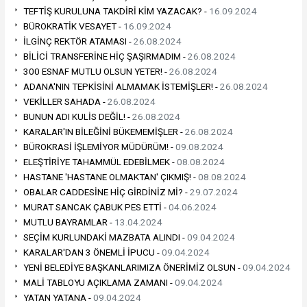
TEFTİŞ KURULUNA TAKDİRİ KİM YAZACAK? -
16.09.2024
BÜROKRATİK VESAYET -
16.09.2024
İLGİNÇ REKTÖR ATAMASI -
26.08.2024
BİLİCİ TRANSFERİNE HİÇ ŞAŞIRMADIM -
26.08.2024
300 ESNAF MUTLU OLSUN YETER! -
26.08.2024
ADANA'NIN TEPKİSİNİ ALMAMAK İSTEMİŞLER! -
26.08.2024
VEKİLLER SAHADA -
26.08.2024
BUNUN ADI KULİS DEĞİL! -
26.08.2024
KARALAR'IN BİLEĞİNİ BÜKEMEMİŞLER -
26.08.2024
BÜROKRASİ İŞLEMİYOR MÜDÜRÜM! -
09.08.2024
ELEŞTİRİYE TAHAMMÜL EDEBİLMEK -
08.08.2024
HASTANE 'HASTANE OLMAKTAN' ÇIKMIŞ! -
08.08.2024
OBALAR CADDESİNE HİÇ GİRDİNİZ Mİ? -
29.07.2024
MURAT SANCAK ÇABUK PES ETTİ -
04.06.2024
MUTLU BAYRAMLAR -
13.04.2024
SEÇİM KURLUNDAKİ MAZBATA ALINDI -
09.04.2024
KARALAR'DAN 3 ÖNEMLİ İPUCU -
09.04.2024
YENİ BELEDİYE BAŞKANLARIMIZA ÖNERİMİZ OLSUN -
09.04.2024
MALİ TABLOYU AÇIKLAMA ZAMANI -
09.04.2024
YATAN YATANA -
09.04.2024