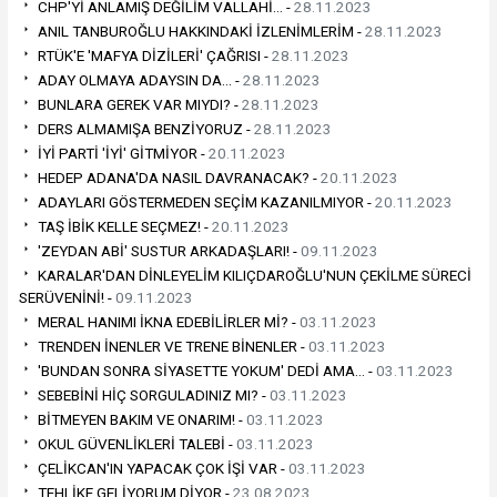
CHP'Yİ ANLAMIŞ DEĞİLİM VALLAHİ… -
28.11.2023
ANIL TANBUROĞLU HAKKINDAKİ İZLENİMLERİM -
28.11.2023
RTÜK'E 'MAFYA DİZİLERİ' ÇAĞRISI -
28.11.2023
ADAY OLMAYA ADAYSIN DA… -
28.11.2023
BUNLARA GEREK VAR MIYDI? -
28.11.2023
DERS ALMAMIŞA BENZİYORUZ -
28.11.2023
İYİ PARTİ 'İYİ' GİTMİYOR -
20.11.2023
HEDEP ADANA'DA NASIL DAVRANACAK? -
20.11.2023
ADAYLARI GÖSTERMEDEN SEÇİM KAZANILMIYOR -
20.11.2023
TAŞ İBİK KELLE SEÇMEZ! -
20.11.2023
'ZEYDAN ABİ' SUSTUR ARKADAŞLARI! -
09.11.2023
KARALAR'DAN DİNLEYELİM KILIÇDAROĞLU'NUN ÇEKİLME SÜRECİ
SERÜVENİNİ! -
09.11.2023
MERAL HANIMI İKNA EDEBİLİRLER Mİ? -
03.11.2023
TRENDEN İNENLER VE TRENE BİNENLER -
03.11.2023
'BUNDAN SONRA SİYASETTE YOKUM' DEDİ AMA… -
03.11.2023
SEBEBİNİ HİÇ SORGULADINIZ MI? -
03.11.2023
BİTMEYEN BAKIM VE ONARIM! -
03.11.2023
OKUL GÜVENLİKLERİ TALEBİ -
03.11.2023
ÇELİKCAN'IN YAPACAK ÇOK İŞİ VAR -
03.11.2023
TEHLİKE GELİYORUM DİYOR -
23.08.2023