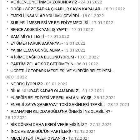
VERİLENLE YETİNMEK ZORUNDAYIZ -
24.01.2022
DOĞRU SÖZE ŞAPKA ÇIKARILIR SAYIN KARALAR -
18.01.2022
EMEKLİ İNSANLAR YOLUMU ÇEVİRDİ -
18.01.2022
SURİYELİ MESELESİ VE BELEDİYE MECLİSİ -
17.01.2022
BENCE AKGEDİK YANLIŞ YAPTI! -
17.01.2022
SAMİMİYET TESTİ -
17.01.2022
EY ÖMER FARUK SAKARYA! -
13.01.2022
YARIM ELMA GÖNÜL ALMA -
13.01.2022
4 İSİME ÇAĞRIDA BULUNUYORUM -
13.01.2022
PARTİMİZE LAF-SÖZ GETİRMEYİN -
06.01.2022
ÜCRETLİ OTOPARK MESELESİ VE YÜREĞİR BELEDİYESİ -
06.01.2022
NE BEKLİYORUZ? -
03.01.2022
BİLAL ULUDAĞ KADAR OLAMADINIZ! -
31.12.2021
YÜREĞİR BELEDİYESİ VE REKLAM ANLAYIŞI! -
28.12.2021
ENERJİ-SA'YA ŞAMBAYAT TOKİ SAKİNLERİ TEPKİLİ -
28.12.2021
ADANA'NIN KILIÇDAROĞLU'NA ÖNERİSİ NE OLABİLİR? -
28.12.2021
BİR DÖNEM DAHA KREDİ VERİR MİSİNİZ? -
27.12.2021
İNCE VE SARIGÜL'ÜN PARTİLERİ! -
12.12.2021
MECLİSTEKİ TALEP OYLANIR! -
12.12.2021