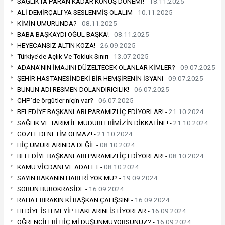
SAĞLIKTA PARAN KADAR KONUŞ DÖNEMİ! -
18.11.2025
ALİ DEMİRÇALI’YA SESLENMİŞ OLALIM -
10.11.2025
KİMİN UMURUNDA? -
08.11.2025
BABA BAŞKAYDI OĞUL BAŞKA! -
08.11.2025
HEYECANSIZ ALTIN KOZA! -
26.09.2025
Türkiye’de Açlık Ve Tokluk Sınırı -
13.07.2025
ADANA’NIN İMAJINI DÜZELTECEK OLANLAR KİMLER? -
09.07.2025
ŞEHİR HASTANESİNDEKİ BİR HEMŞİRENİN İSYANI -
09.07.2025
BUNUN ADI RESMEN DOLANDIRICILIK! -
06.07.2025
CHP’de örgütler niçin var? -
06.07.2025
BELEDİYE BAŞKANLARI PARAMIZI İÇ EDİYORLAR! -
21.10.2024
SAĞLIK VE TARIM İL MÜDÜRLERİMİZİN DİKKATİNE! -
21.10.2024
GÖZLE DENETİM OLMAZ! -
21.10.2024
HİÇ UMURLARINDA DEĞİL -
08.10.2024
BELEDİYE BAŞKANLARI PARAMIZI İÇ EDİYORLAR! -
08.10.2024
KAMU VİCDANI VE ADALET -
08.10.2024
SAYIN BAKANIN HABERİ YOK MU? -
19.09.2024
SORUN BÜROKRASİDE -
16.09.2024
RAHAT BIRAKIN Kİ BAŞKAN ÇALIŞSIN! -
16.09.2024
HEDİYE İSTEMEYİP HAKLARINI İSTİYORLAR -
16.09.2024
ÖĞRENCİLERİ HİÇ Mİ DÜŞÜNMÜYORSUNUZ? -
16.09.2024