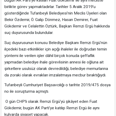
bugün AK Parti’ye katılan Fuat Gökdemir ile aynı mecliste
birlikte görev yapmaktadırlar. Tarihler 5 Aralık 2019’u
gösterdiğinde Tufanbeyli Belediyesi’nin Meclis Üyeleri olan
Bekir Özdemir, Ö. Galip Dönmez, Hasan Demirer, Fuat
Gökdemir ve Celalettin Öztürk, Başkan Remzi Ergü hakkında
suç duyurusunda bulundular.
Suç duyurusunun konusu Belediye Başkanı Remzi Ergü’nün
ilçedeki bazı etkinlikler için açığı ihaleler ile doğrudan temin
yöntemi ile verilen işler dâhil birçok konuda şeffaflık
yapmadan belediye ihale görevlisinin annesi ile oğluna ait
şirketlere usulsüz olarak devredildiği, belediye memurlarına
da zoraki olarak evrakları imzalatmaya mecbur bıraktığıydı.
Tufanbeyli Cumhuriyet Başsavcılığı o tarihte 2019/475 dosya
no ile soruşturma açmıştı.
O gün CHP’li olarak Remzi Ergü’yü şikâyet eden Fuat
Gökdemir, bugün AK Parti’ye katılıp Remzi Ergü ile aynı
kulvarda siyaset yapacak.