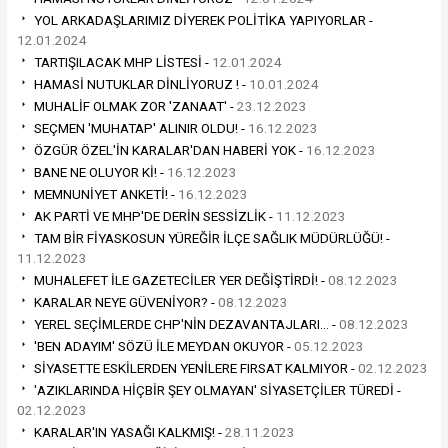
YOL ARKADAŞLARIMIZ DİYEREK POLİTİKA YAPIYORLAR -
12.01.2024
TARTIŞILACAK MHP LİSTESİ -
12.01.2024
HAMASİ NUTUKLAR DİNLİYORUZ ! -
10.01.2024
MUHALİF OLMAK ZOR 'ZANAAT' -
23.12.2023
SEÇMEN 'MUHATAP' ALINIR OLDU! -
16.12.2023
ÖZGÜR ÖZEL'İN KARALAR'DAN HABERİ YOK -
16.12.2023
BANE NE OLUYOR Kİ! -
16.12.2023
MEMNUNİYET ANKETİ! -
16.12.2023
AK PARTİ VE MHP'DE DERİN SESSİZLİK -
11.12.2023
TAM BİR FİYASKOSUN YÜREĞİR İLÇE SAĞLIK MÜDÜRLÜĞÜ! -
11.12.2023
MUHALEFET İLE GAZETECİLER YER DEĞİŞTİRDİ! -
08.12.2023
KARALAR NEYE GÜVENİYOR? -
08.12.2023
YEREL SEÇİMLERDE CHP'NİN DEZAVANTAJLARI… -
08.12.2023
'BEN ADAYIM' SÖZÜ İLE MEYDAN OKUYOR -
05.12.2023
SİYASETTE ESKİLERDEN YENİLERE FIRSAT KALMIYOR -
02.12.2023
'AZIKLARINDA HİÇBİR ŞEY OLMAYAN' SİYASETÇİLER TÜREDİ -
02.12.2023
KARALAR'IN YASAĞI KALKMIŞ! -
28.11.2023