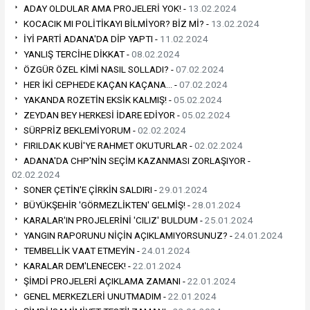
ADAY OLDULAR AMA PROJELERİ YOK! -
13.02.2024
KOCACIK MI POLİTİKAYI BİLMİYOR? BİZ Mİ? -
13.02.2024
İYİ PARTİ ADANA'DA DİP YAPTI -
11.02.2024
YANLIŞ TERCİHE DİKKAT -
08.02.2024
ÖZGÜR ÖZEL KİMİ NASIL SOLLADI? -
07.02.2024
HER İKİ CEPHEDE KAÇAN KAÇANA… -
07.02.2024
YAKANDA ROZETİN EKSİK KALMIŞ! -
05.02.2024
ZEYDAN BEY HERKESİ İDARE EDİYOR -
05.02.2024
SÜRPRİZ BEKLEMİYORUM -
02.02.2024
FIRILDAK KUBİ'YE RAHMET OKUTURLAR -
02.02.2024
ADANA'DA CHP'NİN SEÇİM KAZANMASI ZORLAŞIYOR -
02.02.2024
SONER ÇETİN'E ÇİRKİN SALDIRI -
29.01.2024
BÜYÜKŞEHİR 'GÖRMEZLİKTEN' GELMİŞ! -
28.01.2024
KARALAR'IN PROJELERİNİ 'CILIZ' BULDUM -
25.01.2024
YANGIN RAPORUNU NİÇİN AÇIKLAMIYORSUNUZ? -
24.01.2024
TEMBELLİK VAAT ETMEYİN -
24.01.2024
KARALAR DEM'LENECEK! -
22.01.2024
ŞİMDİ PROJELERİ AÇIKLAMA ZAMANI -
22.01.2024
GENEL MERKEZLERİ UNUTMADIM -
22.01.2024