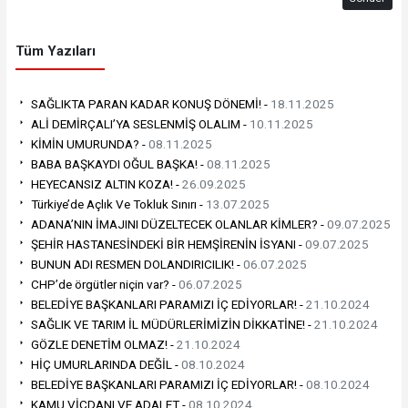
Tüm Yazıları
SAĞLIKTA PARAN KADAR KONUŞ DÖNEMİ! -
18.11.2025
ALİ DEMİRÇALI’YA SESLENMİŞ OLALIM -
10.11.2025
KİMİN UMURUNDA? -
08.11.2025
BABA BAŞKAYDI OĞUL BAŞKA! -
08.11.2025
HEYECANSIZ ALTIN KOZA! -
26.09.2025
Türkiye’de Açlık Ve Tokluk Sınırı -
13.07.2025
ADANA’NIN İMAJINI DÜZELTECEK OLANLAR KİMLER? -
09.07.2025
ŞEHİR HASTANESİNDEKİ BİR HEMŞİRENİN İSYANI -
09.07.2025
BUNUN ADI RESMEN DOLANDIRICILIK! -
06.07.2025
CHP’de örgütler niçin var? -
06.07.2025
BELEDİYE BAŞKANLARI PARAMIZI İÇ EDİYORLAR! -
21.10.2024
SAĞLIK VE TARIM İL MÜDÜRLERİMİZİN DİKKATİNE! -
21.10.2024
GÖZLE DENETİM OLMAZ! -
21.10.2024
HİÇ UMURLARINDA DEĞİL -
08.10.2024
BELEDİYE BAŞKANLARI PARAMIZI İÇ EDİYORLAR! -
08.10.2024
KAMU VİCDANI VE ADALET -
08.10.2024