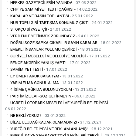
HERKES GAZETECİLERİN YANINDA -
07.03.2022
CHP'YE SAMİMİYET TESTİ ÇAĞRISI -
14.02.2022
KARALAR VE BASIN TOPLANTISI -
25.01.2022
NUR TOPU GİBİ TARTIŞMA KONUMUZ ÇIKTI -
24.01.2022
STOKÇU SİYASETÇİ! -
24.01.2022
VERİLENLE YETİNMEK ZORUNDAYIZ -
24.01.2022
DOĞRU SÖZE ŞAPKA ÇIKARILIR SAYIN KARALAR -
18.01.2022
EMEKLİ İNSANLAR YOLUMU ÇEVİRDİ -
18.01.2022
SURİYELİ MESELESİ VE BELEDİYE MECLİSİ -
17.01.2022
BENCE AKGEDİK YANLIŞ YAPTI! -
17.01.2022
SAMİMİYET TESTİ -
17.01.2022
EY ÖMER FARUK SAKARYA! -
13.01.2022
YARIM ELMA GÖNÜL ALMA -
13.01.2022
4 İSİME ÇAĞRIDA BULUNUYORUM -
13.01.2022
PARTİMİZE LAF-SÖZ GETİRMEYİN -
06.01.2022
ÜCRETLİ OTOPARK MESELESİ VE YÜREĞİR BELEDİYESİ -
06.01.2022
NE BEKLİYORUZ? -
03.01.2022
BİLAL ULUDAĞ KADAR OLAMADINIZ! -
31.12.2021
YÜREĞİR BELEDİYESİ VE REKLAM ANLAYIŞI! -
28.12.2021
ENERJİ-SA'YA ŞAMBAYAT TOKİ SAKİNLERİ TEPKİLİ -
28.12.2021