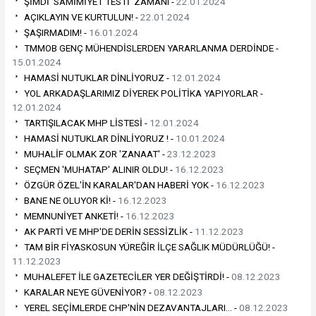
ŞİMDİ 'SAMİMİYET TESTİ' ZAMANI -
22.01.2024
AÇIKLAYIN VE KURTULUN! -
22.01.2024
ŞAŞIRMADIM! -
16.01.2024
TMMOB GENÇ MÜHENDİSLERDEN YARARLANMA DERDİNDE -
15.01.2024
HAMASİ NUTUKLAR DİNLİYORUZ -
12.01.2024
YOL ARKADAŞLARIMIZ DİYEREK POLİTİKA YAPIYORLAR -
12.01.2024
TARTIŞILACAK MHP LİSTESİ -
12.01.2024
HAMASİ NUTUKLAR DİNLİYORUZ ! -
10.01.2024
MUHALİF OLMAK ZOR 'ZANAAT' -
23.12.2023
SEÇMEN 'MUHATAP' ALINIR OLDU! -
16.12.2023
ÖZGÜR ÖZEL'İN KARALAR'DAN HABERİ YOK -
16.12.2023
BANE NE OLUYOR Kİ! -
16.12.2023
MEMNUNİYET ANKETİ! -
16.12.2023
AK PARTİ VE MHP'DE DERİN SESSİZLİK -
11.12.2023
TAM BİR FİYASKOSUN YÜREĞİR İLÇE SAĞLIK MÜDÜRLÜĞÜ! -
11.12.2023
MUHALEFET İLE GAZETECİLER YER DEĞİŞTİRDİ! -
08.12.2023
KARALAR NEYE GÜVENİYOR? -
08.12.2023
YEREL SEÇİMLERDE CHP'NİN DEZAVANTAJLARI… -
08.12.2023