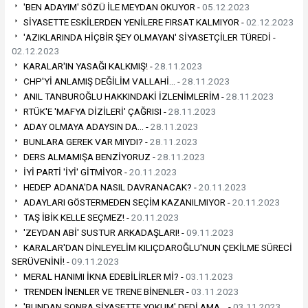
'BEN ADAYIM' SÖZÜ İLE MEYDAN OKUYOR -
05.12.2023
SİYASETTE ESKİLERDEN YENİLERE FIRSAT KALMIYOR -
02.12.2023
'AZIKLARINDA HİÇBİR ŞEY OLMAYAN' SİYASETÇİLER TÜREDİ -
02.12.2023
KARALAR'IN YASAĞI KALKMIŞ! -
28.11.2023
CHP'Yİ ANLAMIŞ DEĞİLİM VALLAHİ… -
28.11.2023
ANIL TANBUROĞLU HAKKINDAKİ İZLENİMLERİM -
28.11.2023
RTÜK'E 'MAFYA DİZİLERİ' ÇAĞRISI -
28.11.2023
ADAY OLMAYA ADAYSIN DA… -
28.11.2023
BUNLARA GEREK VAR MIYDI? -
28.11.2023
DERS ALMAMIŞA BENZİYORUZ -
28.11.2023
İYİ PARTİ 'İYİ' GİTMİYOR -
20.11.2023
HEDEP ADANA'DA NASIL DAVRANACAK? -
20.11.2023
ADAYLARI GÖSTERMEDEN SEÇİM KAZANILMIYOR -
20.11.2023
TAŞ İBİK KELLE SEÇMEZ! -
20.11.2023
'ZEYDAN ABİ' SUSTUR ARKADAŞLARI! -
09.11.2023
KARALAR'DAN DİNLEYELİM KILIÇDAROĞLU'NUN ÇEKİLME SÜRECİ
SERÜVENİNİ! -
09.11.2023
MERAL HANIMI İKNA EDEBİLİRLER Mİ? -
03.11.2023
TRENDEN İNENLER VE TRENE BİNENLER -
03.11.2023
'BUNDAN SONRA SİYASETTE YOKUM' DEDİ AMA… -
03.11.2023