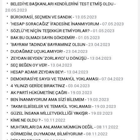
BELEDİYE BAŞKANLARI KENDİLERİNİ TEST ETMİŞ OLDU -
20.05.2023
BÜROKRASİ, SEÇMEN VE SANDIK -
13.05.2023
'HESAP SORACAĞIZ' İFADESİNE İNANMIYORUM -
07.05.2023
SÖZLÜ'YE NİÇİN TEŞEKKÜR ETMİYORLAR? -
01.05.2023
BAK BU OLMADI SAYIN GÖKDEMİR! -
01.05.2023
'BAYRAM TADINDA' BAYRAMINIZ OLSUN -
23.04.2023
DUDAĞIMIZ UÇUKLAMIYOR! -
23.04.2023
ZEYDAN BEYDEN 'ZORLAYICI' U DÖNÜŞÜ -
13.04.2023
SEÇ BEĞEN OY VER! -
13.04.2023
HESAP ADAMI ZEYDAN BEY! -
13.04.2023
DEMOKRASİYE SAYGI VE TEMAYÜL YOKLAMASI -
07.04.2023
4 YILINIZI GERİDE BIRAKTINIZ -
03.04.2023
AK PARTİ HÜKÜMETİNE ÇAĞRI -
19.03.2023
BEN İNANMIYORUM AMA SİZİ BİLEMEM -
19.03.2023
TAKIM ELBİSELER VE TEMAYÜL YOKLAMASI -
19.03.2023
GÜZEL İNSANA MİLLETVEKİLLİĞİ YAKIŞIR -
19.03.2023
KİME NE OLDU ? -
10.11.2022
MUHTARLARI DA ANLAMAK MÜMKÜN DEĞİL -
08.11.2022
GÖRMEDİM, DUYMADIM, BİLMİYORUM! -
08.11.2022