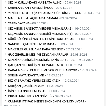
SEÇİM KURLUNDAKİ MAZBATA ALINDI -
09.04.2024
KARALAR'DAN 3 ÖNEMLİ İPUCU -
09.04.2024
YENİ BELEDİYE BAŞKANLARIMIZA ÖNERİMİZ OLSUN -
09.04.2024
MALİ TABLOYU AÇIKLAMA ZAMANI -
09.04.2024
YATAN YATANA -
09.04.2024
SEÇMENİN SANDIKTA VERDİĞİ MESAJLAR (2) -
09.04.2024
SEÇMENİN SANDIKTA VERDİĞİ MESAJLAR (1) -
02.04.2024
KÖRÜ KÖRÜNE SİYASETİN PEŞİNE TAKILANLAR -
31.03.2024
SANDIK SEÇMENİN HUZURUNDA -
30.03.2024
MAKETLER GÜZEL AMA PARA NEREDE? -
27.03.2024
GÜÇ ZEHİRLENMESİ VE ZEYDAN KARALAR -
26.03.2024
KENDİ KADERİMİZİ KENDİMİZ TAYİN EDİYORUZ -
19.03.2024
ÇALIŞANIN DERDİ İŞİNE DEVAM ETMEK -
17.03.2024
KARALAR SÖZÜNDE DURMUYOR VE DURAMIYOR! -
17.03.2024
SORUN VATANDAŞTA MI? -
17.03.2024
BİZ YAZAMAYIZ YERİMİZE SİZ YAZIN -
12.03.2024
KARIŞAN ÇOK BİLEN YOK! -
11.03.2024
İŞİN KOLAYINI BULMUŞLAR -
11.03.2024
PROJE TANITIMI DÜZENSİZLİĞİ -
09.03.2024
CUMHUR İTTİFAKI NEDEN EKONOMİYİ KONUŞMUYOR? -