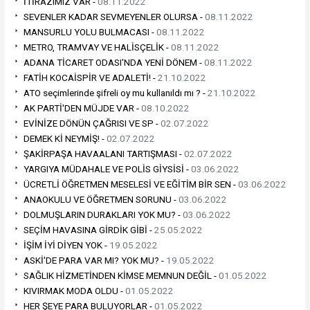
İTİRAZIMIZ VAR -
08.11.2022
SEVENLER KADAR SEVMEYENLER OLURSA -
08.11.2022
MANSURLU YOLU BULMACASI -
08.11.2022
METRO, TRAMVAY VE HALİSÇELİK -
08.11.2022
ADANA TİCARET ODASI'NDA YENİ DÖNEM -
08.11.2022
FATİH KOCAİSPİR VE ADALETİ! -
21.10.2022
ATO seçimlerinde şifreli oy mu kullanıldı mı ? -
21.10.2022
AK PARTİ'DEN MÜJDE VAR -
08.10.2022
EVİNİZE DÖNÜN ÇAĞRISI VE SP -
02.07.2022
DEMEK Kİ NEYMİŞ! -
02.07.2022
ŞAKİRPAŞA HAVAALANI TARTIŞMASI -
02.07.2022
YARGIYA MÜDAHALE VE POLİS GİYSİSİ -
03.06.2022
ÜCRETLİ ÖĞRETMEN MESELESİ VE EĞİTİM BİR SEN -
03.06.2022
ANAOKULU VE ÖĞRETMEN SORUNU -
03.06.2022
DOLMUŞLARIN DURAKLARI YOK MU? -
03.06.2022
SEÇİM HAVASINA GİRDİK GİBİ -
25.05.2022
İŞİM İYİ DİYEN YOK -
19.05.2022
ASKİ'DE PARA VAR MI? YOK MU? -
19.05.2022
SAĞLIK HİZMETİNDEN KİMSE MEMNUN DEĞİL -
01.05.2022
KIVIRMAK MODA OLDU -
01.05.2022
HER ŞEYE PARA BULUYORLAR -
01.05.2022