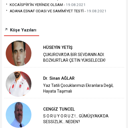
KOCAİSPİR'İN YERİNDE OLSAM -
19.08.2021
ADANA ESNAF ODASI VE SAMİMİYET TESTİ -
19.08.2021
Köşe Yazıları
HÜSEYİN YETİŞ
ÇUKUROVA’DA BİR SEVDANIN ADI:
BOZKURTLAR ÇETİN YÜKSELECEK!
Dr. Sinan AĞLAR
Yaz Tatili Çocuklarımızı Ekranlara Değil,
Hayata Taşımalı
CENGİZ TUNCEL
S O R U Y O R U Z !... GÜMÜŞYAKA'DA
SESSİZLİK... NEDEN?