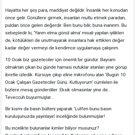
Hayatta her şey para, maddiyat değildir. İnsanlık her konudan
önce gelir. Gönüllere girmek, insanları mutlu etmek paradan,
puldan önce gelen değerdir. Ben bunu bilir, buna inanırım. Bu
sebepledir ki, ‘Yarım elma gönül alma’ misali yapılan iyilikleri
de, kötülükleri de unutmayarak insanlara hak ettikleri değer
kadar değer vermeyi de kendimce uygulamaya çalışırım.
10 Ocak biz gazeteciler için önemli bir gündür. Bayram
olmaktan çıkan bu günde hamasi nutuklar atanları yine görüp
ibretle izledik. Kürsüye çıkıp eline mikrofonu alan ‘Bugün 10
Ocak Çalışan Gazeteciler Günü. Kutluyorum’ cümleleri ile
bizlere mesaj gönderdiler. Eksik olmasınlar yine de…
Teveccüh buyurmuşlar…
Bir kısmı da basın bülteni yaparak ‘Lütfen bunu basın
kuruluşunuzda yayınlayın’ inceliğinde bulunmuşlar!
Bu incelikte bulunanlar kimler biliyor musunuz?