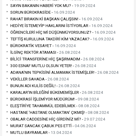
SAYIN BAKANIN HABERİ YOK MU? -
19.09.2024
SORUN BÜROKRASİDE -
16.09.2024
RAHAT BIRAKIN Kİ BAŞKAN ÇALIŞSIN! -
16.09.2024
HEDİYE İSTEMEYİP HAKLARINI İSTİYORLAR -
16.09.2024
ÖĞRENCİLERİ HİÇ Mİ DÜŞÜNMÜYORSUNUZ? -
16.09.2024
TEFTİŞ KURULUNA TAKDİRİ KİM YAZACAK? -
16.09.2024
BÜROKRATİK VESAYET -
16.09.2024
İLGİNÇ REKTÖR ATAMASI -
26.08.2024
BİLİCİ TRANSFERİNE HİÇ ŞAŞIRMADIM -
26.08.2024
300 ESNAF MUTLU OLSUN YETER! -
26.08.2024
ADANA'NIN TEPKİSİNİ ALMAMAK İSTEMİŞLER! -
26.08.2024
VEKİLLER SAHADA -
26.08.2024
BUNUN ADI KULİS DEĞİL! -
26.08.2024
KARALAR'IN BİLEĞİNİ BÜKEMEMİŞLER -
26.08.2024
BÜROKRASİ İŞLEMİYOR MÜDÜRÜM! -
09.08.2024
ELEŞTİRİYE TAHAMMÜL EDEBİLMEK -
08.08.2024
HASTANE 'HASTANE OLMAKTAN' ÇIKMIŞ! -
08.08.2024
OBALAR CADDESİNE HİÇ GİRDİNİZ Mİ? -
29.07.2024
MURAT SANCAK ÇABUK PES ETTİ -
04.06.2024
MUTLU BAYRAMLAR -
13.04.2024