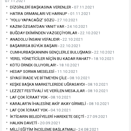
07.11.2021
DİZGİNLERİ BAŞKASINA VERENLER -
07.11.2021
HATIRA ORMANLARI VE HARNUP -
01.11.2021
'YOLU YAPACAĞIZ' SÖZÜ -
27.10.2021
KAZIM ÖZGAN'DAN YANIT VAR -
24.10.2021
BUĞDAY EKİMİNDEN VAZGEÇİYORLAR -
22.10.2021
ANADOLU İNSANI VEFALIDIR -
22.10.2021
BAŞARIRSA BÜYÜK BAŞARI -
22.10.2021
CUMHURBAŞKANININ GENÇLERLE BULUŞMASI -
22.10.2021
YEREL YÖNETİCİLER NİÇİN BU KADAR RAHAT? -
18.10.2021
KÖTÜ ÖRNEK OLUYORLAR! -
18.10.2021
HESAP SORMA MESELESİ -
11.10.2021
SİYASİ İRADE VE BİTMEYEN ÇİLE -
08.10.2021
KEŞKE BAŞKA MARKETLEREDE UĞRASAYDI -
08.10.2021
LEZZET FESTİVALİ VE VERİLEN MESAJLAR -
08.10.2021
LAF ÇOK İCRAAT YOK -
08.10.2021
KARALAR'IN İHALESİNE AKİF AKAY GİRMELİ -
08.10.2021
LAF ÇOK İCRAAT YOK -
04.10.2021
İKTİDARIN BELEDİYELERİ HAREKETE GEÇTİ -
27.09.2021
HALKIN DAVETİ -
20.09.2021
MİLLİ EĞİTİM İNCELEME BAŞLATMALI -
24.08.2021