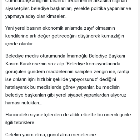
Cumhurbaşkanlığının tasarruf tedbirlerinin arkasına sığınan
siyasetçiler, belediye başkanları, yerelde politika yapanlar ve
yapmaya aday olan kimseler…
Yani yerel basının ekonomik anlamda zayıf olmasının
kendilerine artı değer getireceğini düşünerek kurnazlığın
içinde olanlar…
Belediye meclis oturumunda İmamoğlu Belediye Başkanı
Kasım Karaköse’nin söz alıp ‘Belediye komisyonlarında
görüşülen gündem maddelerinin sahipleri zengin ise, rantçı
ise onların işini hızlı bir şekilde yapıyorsunuz’ dediğini
hatırlayarak bu meclislerde görev yapanlar, bu meclisin
belediye başkanları gibi yerel siyaset yapanlardan alıyoruz
hamasi nutukları…
Haricindeki siyasetçilerden de aldık elbette bu önemli günle
ilgili tebriklere…
Gelelim yarım elma, gönül alma meselesine…