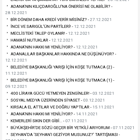
ADANA'NIN KILIÇDAROĞLU'NA ÖNERİSİ NE OLABİLİR? -
28.12.2021
BİR DÖNEM DAHA KREDİ VERİR MİSİNİZ? -
27.12.2021
İNCE VE SARIGÜL'ÜN PARTİLERİ! -
12.12.2021
MECLİSTEKİ TALEP OYLANIR! -
12.12.2021
HAMASİ NUTUKLAR -
12.12.2021
ADANA'NIN HAKKI MI YENİLİYOR? -
12.12.2021
ADANALILAR BAŞKANLAR HAKKINDA NE DÜŞÜNÜYOR? -
12.12.2021
BELEDİYE BAŞKANLIĞI YARIŞI İÇİN KÖŞE TUTMACA (2) -
11.12.2021
BELEDİYE BAŞKANLIĞI YARIŞI İÇİN KÖŞE TUTMACA (1) -
09.12.2021
400 LİRAYA GÜCÜ YETMEYEN ZENGİNLER! -
03.12.2021
SOSYAL MEDYA ÜZERİNDEN SİYASET -
03.12.2021
KIRSALA EL ATTILAR VE DOĞRU YAPTILAR -
15.11.2021
ADANA'NIN HAKKI MI YENİLİYOR? -
14.11.2021
KEMERLERİ SIKIN DER GİBİ… -
07.11.2021
BÜYÜKŞEHİR'DE SÖZÜ GEÇER BİR YETKİLİ ARIYORUM -
07.11.2021
SEYHAN'DA 'SEYHAN'I GEZİYOR MUSUNUZ?' TARTIŞMASI -