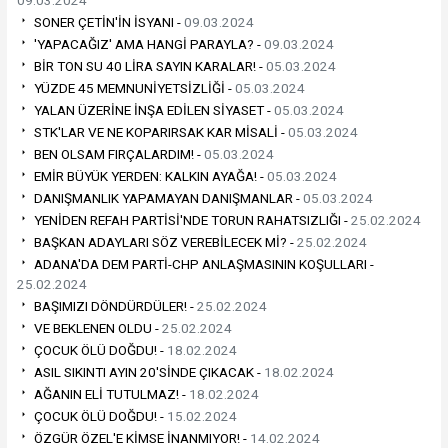
09.03.2024
SONER ÇETİN'İN İSYANI -
09.03.2024
'YAPACAĞIZ' AMA HANGİ PARAYLA? -
09.03.2024
BİR TON SU 40 LİRA SAYIN KARALAR! -
05.03.2024
YÜZDE 45 MEMNUNİYETSİZLİĞİ -
05.03.2024
YALAN ÜZERİNE İNŞA EDİLEN SİYASET -
05.03.2024
STK'LAR VE NE KOPARIRSAK KAR MİSALİ -
05.03.2024
BEN OLSAM FIRÇALARDIM! -
05.03.2024
EMİR BÜYÜK YERDEN: KALKIN AYAĞA! -
05.03.2024
DANIŞMANLIK YAPAMAYAN DANIŞMANLAR -
05.03.2024
YENİDEN REFAH PARTİSİ'NDE TORUN RAHATSIZLIĞI -
25.02.2024
BAŞKAN ADAYLARI SÖZ VEREBİLECEK Mİ? -
25.02.2024
ADANA'DA DEM PARTİ-CHP ANLAŞMASININ KOŞULLARI -
25.02.2024
BAŞIMIZI DÖNDÜRDÜLER! -
25.02.2024
VE BEKLENEN OLDU -
25.02.2024
ÇOCUK ÖLÜ DOĞDU! -
18.02.2024
ASIL SIKINTI AYIN 20'SİNDE ÇIKACAK -
18.02.2024
AĞANIN ELİ TUTULMAZ! -
18.02.2024
ÇOCUK ÖLÜ DOĞDU! -
15.02.2024
ÖZGÜR ÖZEL'E KİMSE İNANMIYOR! -
14.02.2024