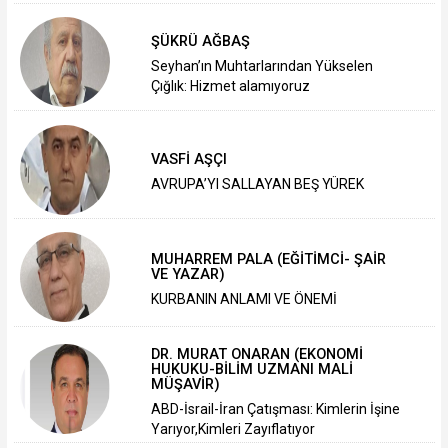
ŞÜKRÜ AĞBAŞ
Seyhan’ın Muhtarlarından Yükselen
Çığlık: Hizmet alamıyoruz
VASFİ AŞÇI
AVRUPA’YI SALLAYAN BEŞ YÜREK
MUHARREM PALA (EĞİTİMCİ- ŞAİR
VE YAZAR)
KURBANIN ANLAMI VE ÖNEMİ
DR. MURAT ONARAN (EKONOMİ
HUKUKU-BİLİM UZMANI MALİ
MÜŞAVİR)
ABD-İsrail-İran Çatışması: Kimlerin İşine
Yarıyor,Kimleri Zayıflatıyor