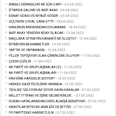
EMEKLİ DERNEKLERİ NE İÇİN VAR? -
24.04.2022
İFTARDA SALDIRI VE AKİF AKAY -
24.04.2022
ESNAF ODASI VE NİYAZİ GÖGER -
20.04.2022
GÜLTEKİN UYSAL ÇARK ETTİ! -
18.04.2022
KANUNUN ARKASINDAN DOLANMAK -
18.04.2022
AKİF AKAY YENİDEN ADAY OLACAK -
15.04.2022
MAÇLARA GİTMEYİN KANAATİ Mİ OLUŞTU? -
13.04.2022
BİTMEYEN MUHABBETLER -
13.04.2022
YAPTIK VE YAPAMADIK -
13.04.2022
FİLLER TEPİŞİYOR OLAN ÇİMENLERE OLUYOR! -
11.04.2022
ÇİZEN ÇİZİLİR -
11.04.2022
AK PARTİ VE GRUPLAŞMALAR (2) -
11.04.2022
AK PARTİ VE GRUPLAŞMALAR! -
11.04.2022
KİM KİME HAKSIZLIK EDİYOR? -
13.03.2022
HERKES GAZETECİLERİN YANINDA -
13.03.2022
TEHLİKE 'GELİYORUM' DİYOR SAYIN KARALAR -
07.03.2022
MİLLET İTTİFAKI VE İŞİNE GELMEYENLER… -
07.03.2022
DURAK HATALARINDAN DERS ALMIŞA BENZİYOR! -
07.03.2022
SIKINTILAR BİTECEK AMA BİZ DE BİTTİK! -
07.03.2022
İYİ PARTİ'DEKİ HAREKETLİLİK -
07.03.2022