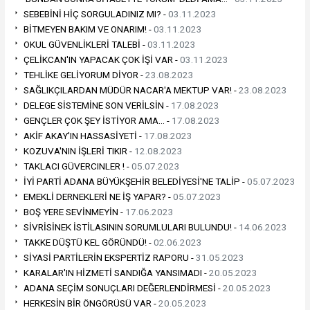
SEBEBİNİ HİÇ SORGULADINIZ MI? -
03.11.2023
BİTMEYEN BAKIM VE ONARIM! -
03.11.2023
OKUL GÜVENLİKLERİ TALEBİ -
03.11.2023
ÇELİKCAN'IN YAPACAK ÇOK İŞİ VAR -
03.11.2023
TEHLİKE GELİYORUM DİYOR -
23.08.2023
SAĞLIKÇILARDAN MÜDÜR NACAR'A MEKTUP VAR! -
23.08.2023
DELEGE SİSTEMİNE SON VERİLSİN -
17.08.2023
GENÇLER ÇOK ŞEY İSTİYOR AMA… -
17.08.2023
AKİF AKAY'IN HASSASİYETİ -
17.08.2023
KOZUVA'NIN İŞLERİ TIKIR -
12.08.2023
TAKLACI GÜVERCINLER ! -
05.07.2023
İYİ PARTİ ADANA BÜYÜKŞEHİR BELEDİYESİ'NE TALİP -
05.07.2023
EMEKLİ DERNEKLERİ NE İŞ YAPAR? -
05.07.2023
BOŞ YERE SEVİNMEYİN -
17.06.2023
SİVRİSİNEK İSTİLASININ SORUMLULARI BULUNDU! -
14.06.2023
TAKKE DÜŞTÜ KEL GÖRÜNDÜ! -
02.06.2023
SİYASİ PARTİLERİN EKSPERTİZ RAPORU -
31.05.2023
KARALAR'IN HİZMETİ SANDIĞA YANSIMADI -
20.05.2023
ADANA SEÇİM SONUÇLARI DEĞERLENDİRMESİ -
20.05.2023
HERKESİN BİR ÖNGÖRÜSÜ VAR -
20.05.2023