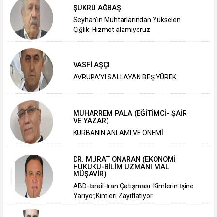
ŞÜKRÜ AĞBAŞ
Seyhan’ın Muhtarlarından Yükselen
Çığlık: Hizmet alamıyoruz
VASFİ AŞÇI
AVRUPA’YI SALLAYAN BEŞ YÜREK
MUHARREM PALA (EĞİTİMCİ- ŞAİR
VE YAZAR)
KURBANIN ANLAMI VE ÖNEMİ
DR. MURAT ONARAN (EKONOMİ
HUKUKU-BİLİM UZMANI MALİ
MÜŞAVİR)
ABD-İsrail-İran Çatışması: Kimlerin İşine
Yarıyor,Kimleri Zayıflatıyor