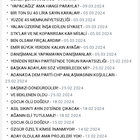
'YAPACAĞIZ' AMA HANGİ PARAYLA? -
09.03.2024
BİR TON SU 40 LİRA SAYIN KARALAR! -
05.03.2024
YÜZDE 45 MEMNUNİYETSİZLİĞİ -
05.03.2024
YALAN ÜZERİNE İNŞA EDİLEN SİYASET -
05.03.2024
STK'LAR VE NE KOPARIRSAK KAR MİSALİ -
05.03.2024
BEN OLSAM FIRÇALARDIM! -
05.03.2024
EMİR BÜYÜK YERDEN: KALKIN AYAĞA! -
05.03.2024
DANIŞMANLIK YAPAMAYAN DANIŞMANLAR -
05.03.2024
YENİDEN REFAH PARTİSİ'NDE TORUN RAHATSIZLIĞI -
25.02.2024
BAŞKAN ADAYLARI SÖZ VEREBİLECEK Mİ? -
25.02.2024
ADANA'DA DEM PARTİ-CHP ANLAŞMASININ KOŞULLARI -
25.02.2024
BAŞIMIZI DÖNDÜRDÜLER! -
25.02.2024
VE BEKLENEN OLDU -
25.02.2024
ÇOCUK ÖLÜ DOĞDU! -
18.02.2024
ASIL SIKINTI AYIN 20'SİNDE ÇIKACAK -
18.02.2024
AĞANIN ELİ TUTULMAZ! -
18.02.2024
ÇOCUK ÖLÜ DOĞDU! -
15.02.2024
ÖZGÜR ÖZEL'E KİMSE İNANMIYOR! -
14.02.2024
ADAY OLDULAR AMA PROJELERİ YOK! -
13.02.2024