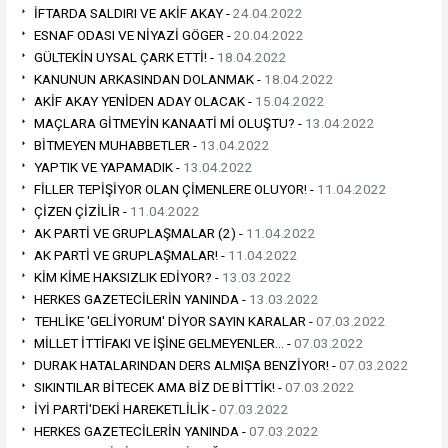
İFTARDA SALDIRI VE AKİF AKAY -
24.04.2022
ESNAF ODASI VE NİYAZİ GÖGER -
20.04.2022
GÜLTEKİN UYSAL ÇARK ETTİ! -
18.04.2022
KANUNUN ARKASINDAN DOLANMAK -
18.04.2022
AKİF AKAY YENİDEN ADAY OLACAK -
15.04.2022
MAÇLARA GİTMEYİN KANAATİ Mİ OLUŞTU? -
13.04.2022
BİTMEYEN MUHABBETLER -
13.04.2022
YAPTIK VE YAPAMADIK -
13.04.2022
FİLLER TEPİŞİYOR OLAN ÇİMENLERE OLUYOR! -
11.04.2022
ÇİZEN ÇİZİLİR -
11.04.2022
AK PARTİ VE GRUPLAŞMALAR (2) -
11.04.2022
AK PARTİ VE GRUPLAŞMALAR! -
11.04.2022
KİM KİME HAKSIZLIK EDİYOR? -
13.03.2022
HERKES GAZETECİLERİN YANINDA -
13.03.2022
TEHLİKE 'GELİYORUM' DİYOR SAYIN KARALAR -
07.03.2022
MİLLET İTTİFAKI VE İŞİNE GELMEYENLER… -
07.03.2022
DURAK HATALARINDAN DERS ALMIŞA BENZİYOR! -
07.03.2022
SIKINTILAR BİTECEK AMA BİZ DE BİTTİK! -
07.03.2022
İYİ PARTİ'DEKİ HAREKETLİLİK -
07.03.2022
HERKES GAZETECİLERİN YANINDA -
07.03.2022