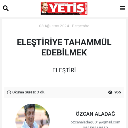
08 Ağustos 2024 - Perşembe
ELEŞTİRİYE TAHAMMÜL
EDEBİLMEK
ELEŞTİRİ
Okuma Süresi: 3 dk.
955
ÖZCAN ALADAĞ
ozcanaladag001@gmail.com
05358268550