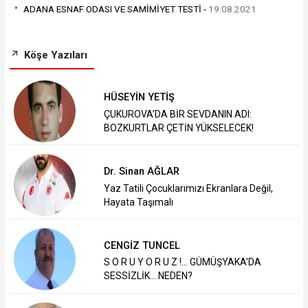
ADANA ESNAF ODASI VE SAMİMİYET TESTİ -
19.08.2021
Köşe Yazıları
HÜSEYİN YETİŞ
ÇUKUROVA’DA BİR SEVDANIN ADI:
BOZKURTLAR ÇETİN YÜKSELECEK!
Dr. Sinan AĞLAR
Yaz Tatili Çocuklarımızı Ekranlara Değil,
Hayata Taşımalı
CENGİZ TUNCEL
S O R U Y O R U Z !... GÜMÜŞYAKA'DA
SESSİZLİK... NEDEN?