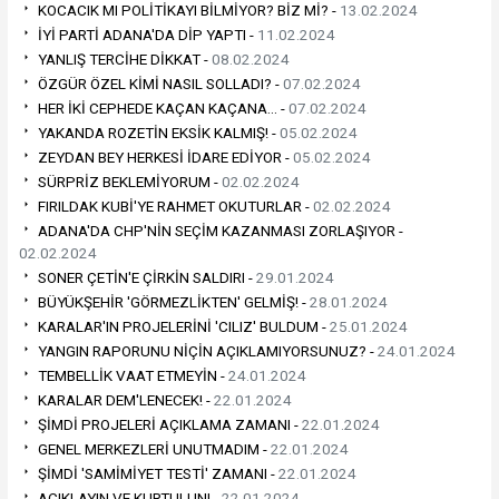
KOCACIK MI POLİTİKAYI BİLMİYOR? BİZ Mİ? -
13.02.2024
İYİ PARTİ ADANA'DA DİP YAPTI -
11.02.2024
YANLIŞ TERCİHE DİKKAT -
08.02.2024
ÖZGÜR ÖZEL KİMİ NASIL SOLLADI? -
07.02.2024
HER İKİ CEPHEDE KAÇAN KAÇANA… -
07.02.2024
YAKANDA ROZETİN EKSİK KALMIŞ! -
05.02.2024
ZEYDAN BEY HERKESİ İDARE EDİYOR -
05.02.2024
SÜRPRİZ BEKLEMİYORUM -
02.02.2024
FIRILDAK KUBİ'YE RAHMET OKUTURLAR -
02.02.2024
ADANA'DA CHP'NİN SEÇİM KAZANMASI ZORLAŞIYOR -
02.02.2024
SONER ÇETİN'E ÇİRKİN SALDIRI -
29.01.2024
BÜYÜKŞEHİR 'GÖRMEZLİKTEN' GELMİŞ! -
28.01.2024
KARALAR'IN PROJELERİNİ 'CILIZ' BULDUM -
25.01.2024
YANGIN RAPORUNU NİÇİN AÇIKLAMIYORSUNUZ? -
24.01.2024
TEMBELLİK VAAT ETMEYİN -
24.01.2024
KARALAR DEM'LENECEK! -
22.01.2024
ŞİMDİ PROJELERİ AÇIKLAMA ZAMANI -
22.01.2024
GENEL MERKEZLERİ UNUTMADIM -
22.01.2024
ŞİMDİ 'SAMİMİYET TESTİ' ZAMANI -
22.01.2024
AÇIKLAYIN VE KURTULUN! -
22.01.2024