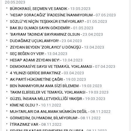
20.05.2023
BÜROKRASİ, SEÇMEN VE SANDIK -
13.05.2023
'HESAP SORACAĞIZ' İFADESİNE İNANMIYORUM -
07.05.2023
SÖZLÜ'YE NİÇİN TEŞEKKÜR ETMİYORLAR? -
01.05.2023
BAK BU OLMADI SAYIN GÖKDEMİR! -
01.05.2023
'BAYRAM TADINDA' BAYRAMINIZ OLSUN -
23.04.2023
DUDAĞIMIZ UÇUKLAMIYOR! -
23.04.2023
ZEYDAN BEYDEN 'ZORLAYICI' U DÖNÜŞÜ -
13.04.2023
SEÇ BEĞEN OY VER! -
13.04.2023
HESAP ADAMI ZEYDAN BEY! -
13.04.2023
DEMOKRASİYE SAYGI VE TEMAYÜL YOKLAMASI -
07.04.2023
4 YILINIZI GERİDE BIRAKTINIZ -
03.04.2023
AK PARTİ HÜKÜMETİNE ÇAĞRI -
19.03.2023
BEN İNANMIYORUM AMA SİZİ BİLEMEM -
19.03.2023
TAKIM ELBİSELER VE TEMAYÜL YOKLAMASI -
19.03.2023
GÜZEL İNSANA MİLLETVEKİLLİĞİ YAKIŞIR -
19.03.2023
KİME NE OLDU ? -
10.11.2022
MUHTARLARI DA ANLAMAK MÜMKÜN DEĞİL -
08.11.2022
GÖRMEDİM, DUYMADIM, BİLMİYORUM! -
08.11.2022
İTİRAZIMIZ VAR -
08.11.2022
SEVENLER KADAR SEVMEYENLER OLURSA -
08.11.2022