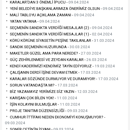
KARALAR'DAN 3 ÖNEMLİ İPUCU -
09.04.2024
YENİ BELEDİYE BAŞKANLARIMIZA ÖNERİMİZ OLSUN -
09.04.2024
MALİ TABLOYU AÇIKLAMA ZAMANI -
09.04.2024
YATAN YATANA -
09.04.2024
SEÇMENİN SANDIKTA VERDİĞİ MESAJLAR (2) -
09.04.2024
SEÇMENİN SANDIKTA VERDİĞİ MESAJLAR (1) -
02.04.2024
KÖRÜ KÖRÜNE SİYASETİN PEŞİNE TAKILANLAR -
31.03.2024
SANDIK SEÇMENİN HUZURUNDA -
30.03.2024
MAKETLER GÜZEL AMA PARA NEREDE? -
27.03.2024
GÜÇ ZEHİRLENMESİ VE ZEYDAN KARALAR -
26.03.2024
KENDİ KADERİMİZİ KENDİMİZ TAYİN EDİYORUZ -
19.03.2024
ÇALIŞANIN DERDİ İŞİNE DEVAM ETMEK -
17.03.2024
KARALAR SÖZÜNDE DURMUYOR VE DURAMIYOR! -
17.03.2024
SORUN VATANDAŞTA MI? -
17.03.2024
BİZ YAZAMAYIZ YERİMİZE SİZ YAZIN -
12.03.2024
KARIŞAN ÇOK BİLEN YOK! -
11.03.2024
İŞİN KOLAYINI BULMUŞLAR -
11.03.2024
PROJE TANITIMI DÜZENSİZLİĞİ -
09.03.2024
CUMHUR İTTİFAKI NEDEN EKONOMİYİ KONUŞMUYOR? -
09.03.2024
SONER ÇETİN'İN İSYANI -
09.03.2024