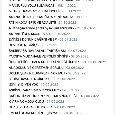
MANSURLU YOLU BULMACASI -
08.11.2022
METRO, TRAMVAY VE HALİSÇELİK -
08.11.2022
ADANA TİCARET ODASI'NDA YENİ DÖNEM -
08.11.2022
FATİH KOCAİSPİR VE ADALETİ! -
21.10.2022
ATO seçimlerinde şifreli oy mu kullanıldı mı ? -
21.10.2022
AK PARTİ'DEN MÜJDE VAR -
08.10.2022
EVİNİZE DÖNÜN ÇAĞRISI VE SP -
02.07.2022
DEMEK Kİ NEYMİŞ! -
02.07.2022
ŞAKİRPAŞA HAVAALANI TARTIŞMASI -
02.07.2022
YARGIYA MÜDAHALE VE POLİS GİYSİSİ -
03.06.2022
ÜCRETLİ ÖĞRETMEN MESELESİ VE EĞİTİM BİR SEN -
03.06.2022
ANAOKULU VE ÖĞRETMEN SORUNU -
03.06.2022
DOLMUŞLARIN DURAKLARI YOK MU? -
03.06.2022
SEÇİM HAVASINA GİRDİK GİBİ -
25.05.2022
İŞİM İYİ DİYEN YOK -
19.05.2022
ASKİ'DE PARA VAR MI? YOK MU? -
19.05.2022
SAĞLIK HİZMETİNDEN KİMSE MEMNUN DEĞİL -
01.05.2022
KIVIRMAK MODA OLDU -
01.05.2022
HER ŞEYE PARA BULUYORLAR -
01.05.2022
EMEKLİ DERNEKLERİ NE İÇİN VAR? -
24.04.2022