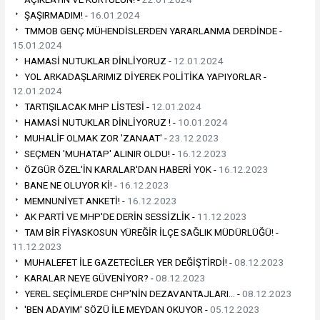
ŞAŞIRMADIM! -
16.01.2024
TMMOB GENÇ MÜHENDİSLERDEN YARARLANMA DERDİNDE -
15.01.2024
HAMASİ NUTUKLAR DİNLİYORUZ -
12.01.2024
YOL ARKADAŞLARIMIZ DİYEREK POLİTİKA YAPIYORLAR -
12.01.2024
TARTIŞILACAK MHP LİSTESİ -
12.01.2024
HAMASİ NUTUKLAR DİNLİYORUZ ! -
10.01.2024
MUHALİF OLMAK ZOR 'ZANAAT' -
23.12.2023
SEÇMEN 'MUHATAP' ALINIR OLDU! -
16.12.2023
ÖZGÜR ÖZEL'İN KARALAR'DAN HABERİ YOK -
16.12.2023
BANE NE OLUYOR Kİ! -
16.12.2023
MEMNUNİYET ANKETİ! -
16.12.2023
AK PARTİ VE MHP'DE DERİN SESSİZLİK -
11.12.2023
TAM BİR FİYASKOSUN YÜREĞİR İLÇE SAĞLIK MÜDÜRLÜĞÜ! -
11.12.2023
MUHALEFET İLE GAZETECİLER YER DEĞİŞTİRDİ! -
08.12.2023
KARALAR NEYE GÜVENİYOR? -
08.12.2023
YEREL SEÇİMLERDE CHP'NİN DEZAVANTAJLARI… -
08.12.2023
'BEN ADAYIM' SÖZÜ İLE MEYDAN OKUYOR -
05.12.2023