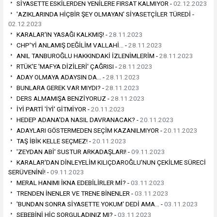
SİYASETTE ESKİLERDEN YENİLERE FIRSAT KALMIYOR -
02.12.2023
'AZIKLARINDA HİÇBİR ŞEY OLMAYAN' SİYASETÇİLER TÜREDİ -
02.12.2023
KARALAR'IN YASAĞI KALKMIŞ! -
28.11.2023
CHP'Yİ ANLAMIŞ DEĞİLİM VALLAHİ… -
28.11.2023
ANIL TANBUROĞLU HAKKINDAKİ İZLENİMLERİM -
28.11.2023
RTÜK'E 'MAFYA DİZİLERİ' ÇAĞRISI -
28.11.2023
ADAY OLMAYA ADAYSIN DA… -
28.11.2023
BUNLARA GEREK VAR MIYDI? -
28.11.2023
DERS ALMAMIŞA BENZİYORUZ -
28.11.2023
İYİ PARTİ 'İYİ' GİTMİYOR -
20.11.2023
HEDEP ADANA'DA NASIL DAVRANACAK? -
20.11.2023
ADAYLARI GÖSTERMEDEN SEÇİM KAZANILMIYOR -
20.11.2023
TAŞ İBİK KELLE SEÇMEZ! -
20.11.2023
'ZEYDAN ABİ' SUSTUR ARKADAŞLARI! -
09.11.2023
KARALAR'DAN DİNLEYELİM KILIÇDAROĞLU'NUN ÇEKİLME SÜRECİ
SERÜVENİNİ! -
09.11.2023
MERAL HANIMI İKNA EDEBİLİRLER Mİ? -
03.11.2023
TRENDEN İNENLER VE TRENE BİNENLER -
03.11.2023
'BUNDAN SONRA SİYASETTE YOKUM' DEDİ AMA… -
03.11.2023
SEBEBİNİ HİÇ SORGULADINIZ MI? -
03.11.2023