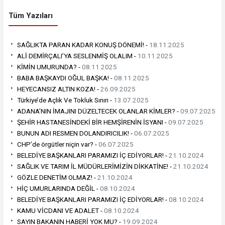
Tüm Yazıları
SAĞLIKTA PARAN KADAR KONUŞ DÖNEMİ! -
18.11.2025
ALİ DEMİRÇALI’YA SESLENMİŞ OLALIM -
10.11.2025
KİMİN UMURUNDA? -
08.11.2025
BABA BAŞKAYDI OĞUL BAŞKA! -
08.11.2025
HEYECANSIZ ALTIN KOZA! -
26.09.2025
Türkiye’de Açlık Ve Tokluk Sınırı -
13.07.2025
ADANA’NIN İMAJINI DÜZELTECEK OLANLAR KİMLER? -
09.07.2025
ŞEHİR HASTANESİNDEKİ BİR HEMŞİRENİN İSYANI -
09.07.2025
BUNUN ADI RESMEN DOLANDIRICILIK! -
06.07.2025
CHP’de örgütler niçin var? -
06.07.2025
BELEDİYE BAŞKANLARI PARAMIZI İÇ EDİYORLAR! -
21.10.2024
SAĞLIK VE TARIM İL MÜDÜRLERİMİZİN DİKKATİNE! -
21.10.2024
GÖZLE DENETİM OLMAZ! -
21.10.2024
HİÇ UMURLARINDA DEĞİL -
08.10.2024
BELEDİYE BAŞKANLARI PARAMIZI İÇ EDİYORLAR! -
08.10.2024
KAMU VİCDANI VE ADALET -
08.10.2024
SAYIN BAKANIN HABERİ YOK MU? -
19.09.2024