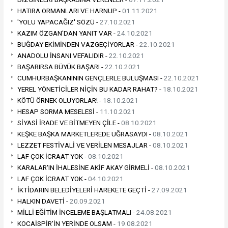
HATIRA ORMANLARI VE HARNUP -
01.11.2021
'YOLU YAPACAĞIZ' SÖZÜ -
27.10.2021
KAZIM ÖZGAN'DAN YANIT VAR -
24.10.2021
BUĞDAY EKİMİNDEN VAZGEÇİYORLAR -
22.10.2021
ANADOLU İNSANI VEFALIDIR -
22.10.2021
BAŞARIRSA BÜYÜK BAŞARI -
22.10.2021
CUMHURBAŞKANININ GENÇLERLE BULUŞMASI -
22.10.2021
YEREL YÖNETİCİLER NİÇİN BU KADAR RAHAT? -
18.10.2021
KÖTÜ ÖRNEK OLUYORLAR! -
18.10.2021
HESAP SORMA MESELESİ -
11.10.2021
SİYASİ İRADE VE BİTMEYEN ÇİLE -
08.10.2021
KEŞKE BAŞKA MARKETLEREDE UĞRASAYDI -
08.10.2021
LEZZET FESTİVALİ VE VERİLEN MESAJLAR -
08.10.2021
LAF ÇOK İCRAAT YOK -
08.10.2021
KARALAR'IN İHALESİNE AKİF AKAY GİRMELİ -
08.10.2021
LAF ÇOK İCRAAT YOK -
04.10.2021
İKTİDARIN BELEDİYELERİ HAREKETE GEÇTİ -
27.09.2021
HALKIN DAVETİ -
20.09.2021
MİLLİ EĞİTİM İNCELEME BAŞLATMALI -
24.08.2021
KOCAİSPİR'İN YERİNDE OLSAM -
19.08.2021