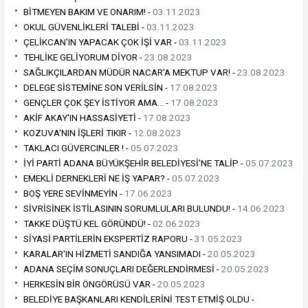
BİTMEYEN BAKIM VE ONARIM! -
03.11.2023
OKUL GÜVENLİKLERİ TALEBİ -
03.11.2023
ÇELİKCAN'IN YAPACAK ÇOK İŞİ VAR -
03.11.2023
TEHLİKE GELİYORUM DİYOR -
23.08.2023
SAĞLIKÇILARDAN MÜDÜR NACAR'A MEKTUP VAR! -
23.08.2023
DELEGE SİSTEMİNE SON VERİLSİN -
17.08.2023
GENÇLER ÇOK ŞEY İSTİYOR AMA… -
17.08.2023
AKİF AKAY'IN HASSASİYETİ -
17.08.2023
KOZUVA'NIN İŞLERİ TIKIR -
12.08.2023
TAKLACI GÜVERCINLER ! -
05.07.2023
İYİ PARTİ ADANA BÜYÜKŞEHİR BELEDİYESİ'NE TALİP -
05.07.2023
EMEKLİ DERNEKLERİ NE İŞ YAPAR? -
05.07.2023
BOŞ YERE SEVİNMEYİN -
17.06.2023
SİVRİSİNEK İSTİLASININ SORUMLULARI BULUNDU! -
14.06.2023
TAKKE DÜŞTÜ KEL GÖRÜNDÜ! -
02.06.2023
SİYASİ PARTİLERİN EKSPERTİZ RAPORU -
31.05.2023
KARALAR'IN HİZMETİ SANDIĞA YANSIMADI -
20.05.2023
ADANA SEÇİM SONUÇLARI DEĞERLENDİRMESİ -
20.05.2023
HERKESİN BİR ÖNGÖRÜSÜ VAR -
20.05.2023
BELEDİYE BAŞKANLARI KENDİLERİNİ TEST ETMİŞ OLDU -