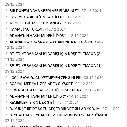
28.12.2021
BİR DÖNEM DAHA KREDİ VERİR MİSİNİZ? -
27.12.2021
İNCE VE SARIGÜL'ÜN PARTİLERİ! -
12.12.2021
MECLİSTEKİ TALEP OYLANIR! -
12.12.2021
HAMASİ NUTUKLAR -
12.12.2021
ADANA'NIN HAKKI MI YENİLİYOR? -
12.12.2021
ADANALILAR BAŞKANLAR HAKKINDA NE DÜŞÜNÜYOR? -
12.12.2021
BELEDİYE BAŞKANLIĞI YARIŞI İÇİN KÖŞE TUTMACA (2) -
11.12.2021
BELEDİYE BAŞKANLIĞI YARIŞI İÇİN KÖŞE TUTMACA (1) -
09.12.2021
400 LİRAYA GÜCÜ YETMEYEN ZENGİNLER! -
03.12.2021
SOSYAL MEDYA ÜZERİNDEN SİYASET -
03.12.2021
KIRSALA EL ATTILAR VE DOĞRU YAPTILAR -
15.11.2021
ADANA'NIN HAKKI MI YENİLİYOR? -
14.11.2021
KEMERLERİ SIKIN DER GİBİ… -
07.11.2021
BÜYÜKŞEHİR'DE SÖZÜ GEÇER BİR YETKİLİ ARIYORUM -
07.11.2021
SEYHAN'DA 'SEYHAN'I GEZİYOR MUSUNUZ?' TARTIŞMASI -
07.11.2021
DİZGİNLERİ BAŞKASINA VERENLER -
07.11.2021