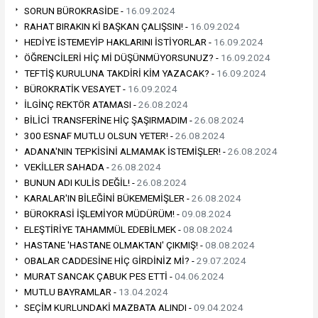
SORUN BÜROKRASİDE -
16.09.2024
RAHAT BIRAKIN Kİ BAŞKAN ÇALIŞSIN! -
16.09.2024
HEDİYE İSTEMEYİP HAKLARINI İSTİYORLAR -
16.09.2024
ÖĞRENCİLERİ HİÇ Mİ DÜŞÜNMÜYORSUNUZ? -
16.09.2024
TEFTİŞ KURULUNA TAKDİRİ KİM YAZACAK? -
16.09.2024
BÜROKRATİK VESAYET -
16.09.2024
İLGİNÇ REKTÖR ATAMASI -
26.08.2024
BİLİCİ TRANSFERİNE HİÇ ŞAŞIRMADIM -
26.08.2024
300 ESNAF MUTLU OLSUN YETER! -
26.08.2024
ADANA'NIN TEPKİSİNİ ALMAMAK İSTEMİŞLER! -
26.08.2024
VEKİLLER SAHADA -
26.08.2024
BUNUN ADI KULİS DEĞİL! -
26.08.2024
KARALAR'IN BİLEĞİNİ BÜKEMEMİŞLER -
26.08.2024
BÜROKRASİ İŞLEMİYOR MÜDÜRÜM! -
09.08.2024
ELEŞTİRİYE TAHAMMÜL EDEBİLMEK -
08.08.2024
HASTANE 'HASTANE OLMAKTAN' ÇIKMIŞ! -
08.08.2024
OBALAR CADDESİNE HİÇ GİRDİNİZ Mİ? -
29.07.2024
MURAT SANCAK ÇABUK PES ETTİ -
04.06.2024
MUTLU BAYRAMLAR -
13.04.2024
SEÇİM KURLUNDAKİ MAZBATA ALINDI -
09.04.2024