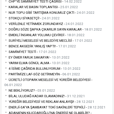
CHP'YE SAMİMİYET TESTİ ÇAĞRISI -
14.02.2022
KARALAR VE BASIN TOPLANTISI -
25.01.2022
NUR TOPU GİBİ TARTIŞMA KONUMUZ ÇIKTI -
24.01.2022
STOKÇU SİYASETÇİ! -
24.01.2022
VERİLENLE YETİNMEK ZORUNDAYIZ -
24.01.2022
DOĞRU SÖZE ŞAPKA ÇIKARILIR SAYIN KARALAR -
18.01.2022
EMEKLİ İNSANLAR YOLUMU ÇEVİRDİ -
18.01.2022
SURİYELİ MESELESİ VE BELEDİYE MECLİSİ -
17.01.2022
BENCE AKGEDİK YANLIŞ YAPTI! -
17.01.2022
SAMİMİYET TESTİ -
17.01.2022
EY ÖMER FARUK SAKARYA! -
13.01.2022
YARIM ELMA GÖNÜL ALMA -
13.01.2022
4 İSİME ÇAĞRIDA BULUNUYORUM -
13.01.2022
PARTİMİZE LAF-SÖZ GETİRMEYİN -
06.01.2022
ÜCRETLİ OTOPARK MESELESİ VE YÜREĞİR BELEDİYESİ -
06.01.2022
NE BEKLİYORUZ? -
03.01.2022
BİLAL ULUDAĞ KADAR OLAMADINIZ! -
31.12.2021
YÜREĞİR BELEDİYESİ VE REKLAM ANLAYIŞI! -
28.12.2021
ENERJİ-SA'YA ŞAMBAYAT TOKİ SAKİNLERİ TEPKİLİ -
28.12.2021
ADANA'NIN KILIÇDAROĞLU'NA ÖNERİSİ NE OLABİLİR? -