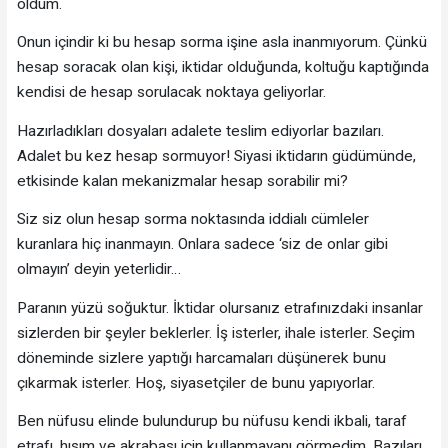
oldum.
Onun içindir ki bu hesap sorma işine asla inanmıyorum. Çünkü
hesap soracak olan kişi, iktidar olduğunda, koltuğu kaptığında
kendisi de hesap sorulacak noktaya geliyorlar.
Hazırladıkları dosyaları adalete teslim ediyorlar bazıları.
Adalet bu kez hesap sormuyor! Siyasi iktidarın güdümünde,
etkisinde kalan mekanizmalar hesap sorabilir mi?
Siz siz olun hesap sorma noktasında iddialı cümleler
kuranlara hiç inanmayın. Onlara sadece ‘siz de onlar gibi
olmayın’ deyin yeterlidir…
Paranın yüzü soğuktur. İktidar olursanız etrafınızdaki insanlar
sizlerden bir şeyler beklerler. İş isterler, ihale isterler. Seçim
döneminde sizlere yaptığı harcamaları düşünerek bunu
çıkarmak isterler. Hoş, siyasetçiler de bunu yapıyorlar.
Ben nüfusu elinde bulundurup bu nüfusu kendi ikbali, taraf
etrafı, hısım ve akrabası için kullanmayanı görmedim. Bazıları