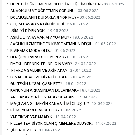
ÜCRETLİ ÖĞRETMEN MESELESİ VE EĞİTİM BİR SEN -
03.06.2022
ANAOKULU VE ÖĞRETMEN SORUNU -
03.06.2022
DOLMUŞLARIN DURAKLARI YOK MU? -
03.06.2022
SEÇİM HAVASINA GİRDİK GİBİ -
25.05.2022
İŞİM İYİ DİYEN YOK -
19.05.2022
ASKİ'DE PARA VAR MI? YOK MU? -
19.05.2022
SAĞLIK HİZMETİNDEN KİMSE MEMNUN DEĞİL -
01.05.2022
KIVIRMAK MODA OLDU -
01.05.2022
HER ŞEYE PARA BULUYORLAR -
01.05.2022
EMEKLİ DERNEKLERİ NE İÇİN VAR? -
24.04.2022
İFTARDA SALDIRI VE AKİF AKAY -
24.04.2022
ESNAF ODASI VE NİYAZİ GÖGER -
20.04.2022
GÜLTEKİN UYSAL ÇARK ETTİ! -
18.04.2022
KANUNUN ARKASINDAN DOLANMAK -
18.04.2022
AKİF AKAY YENİDEN ADAY OLACAK -
15.04.2022
MAÇLARA GİTMEYİN KANAATİ Mİ OLUŞTU? -
13.04.2022
BİTMEYEN MUHABBETLER -
13.04.2022
YAPTIK VE YAPAMADIK -
13.04.2022
FİLLER TEPİŞİYOR OLAN ÇİMENLERE OLUYOR! -
11.04.2022
ÇİZEN ÇİZİLİR -
11.04.2022