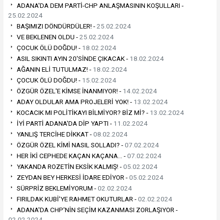
ADANA'DA DEM PARTİ-CHP ANLAŞMASININ KOŞULLARI -
25.02.2024
BAŞIMIZI DÖNDÜRDÜLER! -
25.02.2024
VE BEKLENEN OLDU -
25.02.2024
ÇOCUK ÖLÜ DOĞDU! -
18.02.2024
ASIL SIKINTI AYIN 20'SİNDE ÇIKACAK -
18.02.2024
AĞANIN ELİ TUTULMAZ! -
18.02.2024
ÇOCUK ÖLÜ DOĞDU! -
15.02.2024
ÖZGÜR ÖZEL'E KİMSE İNANMIYOR! -
14.02.2024
ADAY OLDULAR AMA PROJELERİ YOK! -
13.02.2024
KOCACIK MI POLİTİKAYI BİLMİYOR? BİZ Mİ? -
13.02.2024
İYİ PARTİ ADANA'DA DİP YAPTI -
11.02.2024
YANLIŞ TERCİHE DİKKAT -
08.02.2024
ÖZGÜR ÖZEL KİMİ NASIL SOLLADI? -
07.02.2024
HER İKİ CEPHEDE KAÇAN KAÇANA… -
07.02.2024
YAKANDA ROZETİN EKSİK KALMIŞ! -
05.02.2024
ZEYDAN BEY HERKESİ İDARE EDİYOR -
05.02.2024
SÜRPRİZ BEKLEMİYORUM -
02.02.2024
FIRILDAK KUBİ'YE RAHMET OKUTURLAR -
02.02.2024
ADANA'DA CHP'NİN SEÇİM KAZANMASI ZORLAŞIYOR -
02.02.2024