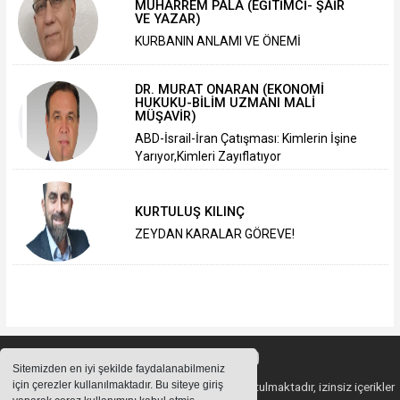
MUHARREM PALA (EĞİTİMCİ- ŞAİR
VE YAZAR)
KURBANIN ANLAMI VE ÖNEMİ
DR. MURAT ONARAN (EKONOMİ
HUKUKU-BİLİM UZMANI MALİ
MÜŞAVİR)
ABD-İsrail-İran Çatışması: Kimlerin İşine
Yarıyor,Kimleri Zayıflatıyor
KURTULUŞ KILINÇ
ZEYDAN KARALAR GÖREVE!
Sitemizden en iyi şekilde faydalanabilmeniz
için çerezler kullanılmaktadır. Bu siteye giriş
Sitemizde bulunan içeriklerin tüm hakları saklı tutulmaktadır, izinsiz içerikler