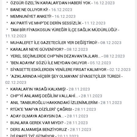
ÖZGÜR ÖZEL'İN KARALAR'DAN HABERİ YOK -
16.12.2023
BANE NE OLUYOR Kİ! -
16.12.2023
MEMNUNİYET ANKETİ! -
16.12.2023
AK PARTİ VE MHP'DE DERİN SESSİZLİK -
11.12.2023
TAM BİR FİYASKOSUN YÜREĞİR İLÇE SAĞLIK MÜDÜRLÜĞÜ! -
11.12.2023
MUHALEFET İLE GAZETECİLER YER DEĞİŞTİRDİ! -
08.12.2023
KARALAR NEYE GÜVENİYOR? -
08.12.2023
YEREL SEÇİMLERDE CHP'NİN DEZAVANTAJLARI… -
08.12.2023
'BEN ADAYIM' SÖZÜ İLE MEYDAN OKUYOR -
05.12.2023
SİYASETTE ESKİLERDEN YENİLERE FIRSAT KALMIYOR -
02.12.2023
'AZIKLARINDA HİÇBİR ŞEY OLMAYAN' SİYASETÇİLER TÜREDİ -
02.12.2023
KARALAR'IN YASAĞI KALKMIŞ! -
28.11.2023
CHP'Yİ ANLAMIŞ DEĞİLİM VALLAHİ… -
28.11.2023
ANIL TANBUROĞLU HAKKINDAKİ İZLENİMLERİM -
28.11.2023
RTÜK'E 'MAFYA DİZİLERİ' ÇAĞRISI -
28.11.2023
ADAY OLMAYA ADAYSIN DA… -
28.11.2023
BUNLARA GEREK VAR MIYDI? -
28.11.2023
DERS ALMAMIŞA BENZİYORUZ -
28.11.2023
İYİ PARTİ 'İYİ' GİTMİYOR -
20.11.2023