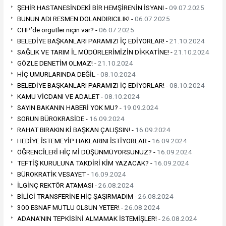
ŞEHİR HASTANESİNDEKİ BİR HEMŞİRENİN İSYANI -
09.07.2025
BUNUN ADI RESMEN DOLANDIRICILIK! -
06.07.2025
CHP’de örgütler niçin var? -
06.07.2025
BELEDİYE BAŞKANLARI PARAMIZI İÇ EDİYORLAR! -
21.10.2024
SAĞLIK VE TARIM İL MÜDÜRLERİMİZİN DİKKATİNE! -
21.10.2024
GÖZLE DENETİM OLMAZ! -
21.10.2024
HİÇ UMURLARINDA DEĞİL -
08.10.2024
BELEDİYE BAŞKANLARI PARAMIZI İÇ EDİYORLAR! -
08.10.2024
KAMU VİCDANI VE ADALET -
08.10.2024
SAYIN BAKANIN HABERİ YOK MU? -
19.09.2024
SORUN BÜROKRASİDE -
16.09.2024
RAHAT BIRAKIN Kİ BAŞKAN ÇALIŞSIN! -
16.09.2024
HEDİYE İSTEMEYİP HAKLARINI İSTİYORLAR -
16.09.2024
ÖĞRENCİLERİ HİÇ Mİ DÜŞÜNMÜYORSUNUZ? -
16.09.2024
TEFTİŞ KURULUNA TAKDİRİ KİM YAZACAK? -
16.09.2024
BÜROKRATİK VESAYET -
16.09.2024
İLGİNÇ REKTÖR ATAMASI -
26.08.2024
BİLİCİ TRANSFERİNE HİÇ ŞAŞIRMADIM -
26.08.2024
300 ESNAF MUTLU OLSUN YETER! -
26.08.2024
ADANA'NIN TEPKİSİNİ ALMAMAK İSTEMİŞLER! -
26.08.2024