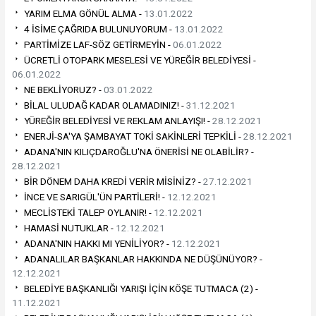
YARIM ELMA GÖNÜL ALMA -
13.01.2022
4 İSİME ÇAĞRIDA BULUNUYORUM -
13.01.2022
PARTİMİZE LAF-SÖZ GETİRMEYİN -
06.01.2022
ÜCRETLİ OTOPARK MESELESİ VE YÜREĞİR BELEDİYESİ -
06.01.2022
NE BEKLİYORUZ? -
03.01.2022
BİLAL ULUDAĞ KADAR OLAMADINIZ! -
31.12.2021
YÜREĞİR BELEDİYESİ VE REKLAM ANLAYIŞI! -
28.12.2021
ENERJİ-SA'YA ŞAMBAYAT TOKİ SAKİNLERİ TEPKİLİ -
28.12.2021
ADANA'NIN KILIÇDAROĞLU'NA ÖNERİSİ NE OLABİLİR? -
28.12.2021
BİR DÖNEM DAHA KREDİ VERİR MİSİNİZ? -
27.12.2021
İNCE VE SARIGÜL'ÜN PARTİLERİ! -
12.12.2021
MECLİSTEKİ TALEP OYLANIR! -
12.12.2021
HAMASİ NUTUKLAR -
12.12.2021
ADANA'NIN HAKKI MI YENİLİYOR? -
12.12.2021
ADANALILAR BAŞKANLAR HAKKINDA NE DÜŞÜNÜYOR? -
12.12.2021
BELEDİYE BAŞKANLIĞI YARIŞI İÇİN KÖŞE TUTMACA (2) -
11.12.2021