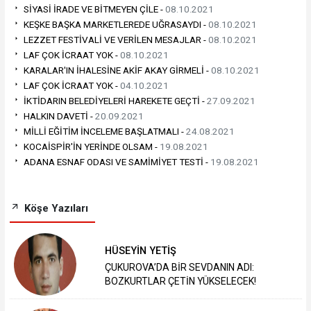
SİYASİ İRADE VE BİTMEYEN ÇİLE -
08.10.2021
KEŞKE BAŞKA MARKETLEREDE UĞRASAYDI -
08.10.2021
LEZZET FESTİVALİ VE VERİLEN MESAJLAR -
08.10.2021
LAF ÇOK İCRAAT YOK -
08.10.2021
KARALAR'IN İHALESİNE AKİF AKAY GİRMELİ -
08.10.2021
LAF ÇOK İCRAAT YOK -
04.10.2021
İKTİDARIN BELEDİYELERİ HAREKETE GEÇTİ -
27.09.2021
HALKIN DAVETİ -
20.09.2021
MİLLİ EĞİTİM İNCELEME BAŞLATMALI -
24.08.2021
KOCAİSPİR'İN YERİNDE OLSAM -
19.08.2021
ADANA ESNAF ODASI VE SAMİMİYET TESTİ -
19.08.2021
Köşe Yazıları
HÜSEYİN YETİŞ
ÇUKUROVA’DA BİR SEVDANIN ADI:
BOZKURTLAR ÇETİN YÜKSELECEK!