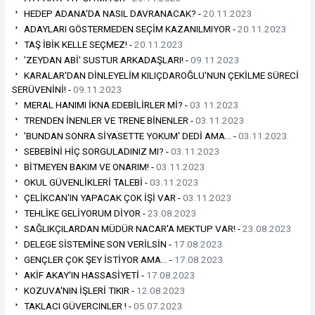
HEDEP ADANA'DA NASIL DAVRANACAK? -
20.11.2023
ADAYLARI GÖSTERMEDEN SEÇİM KAZANILMIYOR -
20.11.2023
TAŞ İBİK KELLE SEÇMEZ! -
20.11.2023
'ZEYDAN ABİ' SUSTUR ARKADAŞLARI! -
09.11.2023
KARALAR'DAN DİNLEYELİM KILIÇDAROĞLU'NUN ÇEKİLME SÜRECİ
SERÜVENİNİ! -
09.11.2023
MERAL HANIMI İKNA EDEBİLİRLER Mİ? -
03.11.2023
TRENDEN İNENLER VE TRENE BİNENLER -
03.11.2023
'BUNDAN SONRA SİYASETTE YOKUM' DEDİ AMA… -
03.11.2023
SEBEBİNİ HİÇ SORGULADINIZ MI? -
03.11.2023
BİTMEYEN BAKIM VE ONARIM! -
03.11.2023
OKUL GÜVENLİKLERİ TALEBİ -
03.11.2023
ÇELİKCAN'IN YAPACAK ÇOK İŞİ VAR -
03.11.2023
TEHLİKE GELİYORUM DİYOR -
23.08.2023
SAĞLIKÇILARDAN MÜDÜR NACAR'A MEKTUP VAR! -
23.08.2023
DELEGE SİSTEMİNE SON VERİLSİN -
17.08.2023
GENÇLER ÇOK ŞEY İSTİYOR AMA… -
17.08.2023
AKİF AKAY'IN HASSASİYETİ -
17.08.2023
KOZUVA'NIN İŞLERİ TIKIR -
12.08.2023
TAKLACI GÜVERCINLER ! -
05.07.2023