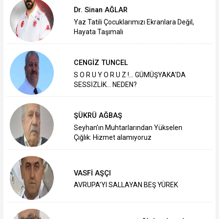
Dr. Sinan AĞLAR
Yaz Tatili Çocuklarımızı Ekranlara Değil,
Hayata Taşımalı
CENGİZ TUNCEL
S O R U Y O R U Z !... GÜMÜŞYAKA'DA
SESSİZLİK... NEDEN?
ŞÜKRÜ AĞBAŞ
Seyhan’ın Muhtarlarından Yükselen
Çığlık: Hizmet alamıyoruz
VASFİ AŞÇI
AVRUPA’YI SALLAYAN BEŞ YÜREK