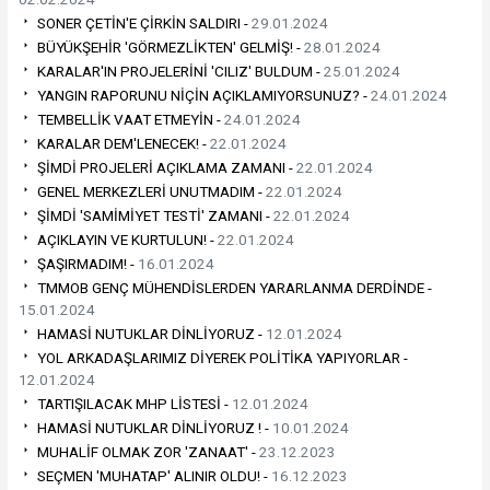
SONER ÇETİN'E ÇİRKİN SALDIRI -
29.01.2024
BÜYÜKŞEHİR 'GÖRMEZLİKTEN' GELMİŞ! -
28.01.2024
KARALAR'IN PROJELERİNİ 'CILIZ' BULDUM -
25.01.2024
YANGIN RAPORUNU NİÇİN AÇIKLAMIYORSUNUZ? -
24.01.2024
TEMBELLİK VAAT ETMEYİN -
24.01.2024
KARALAR DEM'LENECEK! -
22.01.2024
ŞİMDİ PROJELERİ AÇIKLAMA ZAMANI -
22.01.2024
GENEL MERKEZLERİ UNUTMADIM -
22.01.2024
ŞİMDİ 'SAMİMİYET TESTİ' ZAMANI -
22.01.2024
AÇIKLAYIN VE KURTULUN! -
22.01.2024
ŞAŞIRMADIM! -
16.01.2024
TMMOB GENÇ MÜHENDİSLERDEN YARARLANMA DERDİNDE -
15.01.2024
HAMASİ NUTUKLAR DİNLİYORUZ -
12.01.2024
YOL ARKADAŞLARIMIZ DİYEREK POLİTİKA YAPIYORLAR -
12.01.2024
TARTIŞILACAK MHP LİSTESİ -
12.01.2024
HAMASİ NUTUKLAR DİNLİYORUZ ! -
10.01.2024
MUHALİF OLMAK ZOR 'ZANAAT' -
23.12.2023
SEÇMEN 'MUHATAP' ALINIR OLDU! -
16.12.2023