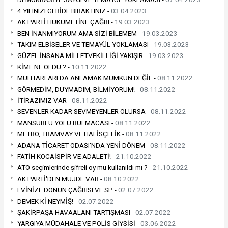
4 YILINIZI GERİDE BIRAKTINIZ -
03.04.2023
AK PARTİ HÜKÜMETİNE ÇAĞRI -
19.03.2023
BEN İNANMIYORUM AMA SİZİ BİLEMEM -
19.03.2023
TAKIM ELBİSELER VE TEMAYÜL YOKLAMASI -
19.03.2023
GÜZEL İNSANA MİLLETVEKİLLİĞİ YAKIŞIR -
19.03.2023
KİME NE OLDU ? -
10.11.2022
MUHTARLARI DA ANLAMAK MÜMKÜN DEĞİL -
08.11.2022
GÖRMEDİM, DUYMADIM, BİLMİYORUM! -
08.11.2022
İTİRAZIMIZ VAR -
08.11.2022
SEVENLER KADAR SEVMEYENLER OLURSA -
08.11.2022
MANSURLU YOLU BULMACASI -
08.11.2022
METRO, TRAMVAY VE HALİSÇELİK -
08.11.2022
ADANA TİCARET ODASI'NDA YENİ DÖNEM -
08.11.2022
FATİH KOCAİSPİR VE ADALETİ! -
21.10.2022
ATO seçimlerinde şifreli oy mu kullanıldı mı ? -
21.10.2022
AK PARTİ'DEN MÜJDE VAR -
08.10.2022
EVİNİZE DÖNÜN ÇAĞRISI VE SP -
02.07.2022
DEMEK Kİ NEYMİŞ! -
02.07.2022
ŞAKİRPAŞA HAVAALANI TARTIŞMASI -
02.07.2022
YARGIYA MÜDAHALE VE POLİS GİYSİSİ -
03.06.2022