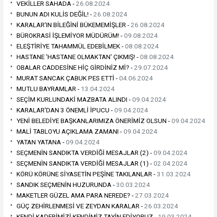
VEKİLLER SAHADA -
26.08.2024
BUNUN ADI KULİS DEĞİL! -
26.08.2024
KARALAR'IN BİLEĞİNİ BÜKEMEMİŞLER -
26.08.2024
BÜROKRASİ İŞLEMİYOR MÜDÜRÜM! -
09.08.2024
ELEŞTİRİYE TAHAMMÜL EDEBİLMEK -
08.08.2024
HASTANE 'HASTANE OLMAKTAN' ÇIKMIŞ! -
08.08.2024
OBALAR CADDESİNE HİÇ GİRDİNİZ Mİ? -
29.07.2024
MURAT SANCAK ÇABUK PES ETTİ -
04.06.2024
MUTLU BAYRAMLAR -
13.04.2024
SEÇİM KURLUNDAKİ MAZBATA ALINDI -
09.04.2024
KARALAR'DAN 3 ÖNEMLİ İPUCU -
09.04.2024
YENİ BELEDİYE BAŞKANLARIMIZA ÖNERİMİZ OLSUN -
09.04.2024
MALİ TABLOYU AÇIKLAMA ZAMANI -
09.04.2024
YATAN YATANA -
09.04.2024
SEÇMENİN SANDIKTA VERDİĞİ MESAJLAR (2) -
09.04.2024
SEÇMENİN SANDIKTA VERDİĞİ MESAJLAR (1) -
02.04.2024
KÖRÜ KÖRÜNE SİYASETİN PEŞİNE TAKILANLAR -
31.03.2024
SANDIK SEÇMENİN HUZURUNDA -
30.03.2024
MAKETLER GÜZEL AMA PARA NEREDE? -
27.03.2024
GÜÇ ZEHİRLENMESİ VE ZEYDAN KARALAR -
26.03.2024
KENDİ KADERİMİZİ KENDİMİZ TAYİN EDİYORUZ -
19.03.2024