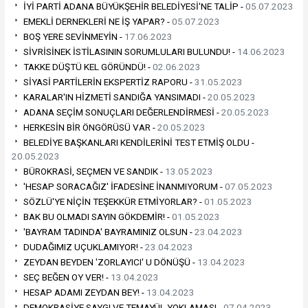
İYİ PARTİ ADANA BÜYÜKŞEHİR BELEDİYESİ'NE TALİP -
05.07.2023
EMEKLİ DERNEKLERİ NE İŞ YAPAR? -
05.07.2023
BOŞ YERE SEVİNMEYİN -
17.06.2023
SİVRİSİNEK İSTİLASININ SORUMLULARI BULUNDU! -
14.06.2023
TAKKE DÜŞTÜ KEL GÖRÜNDÜ! -
02.06.2023
SİYASİ PARTİLERİN EKSPERTİZ RAPORU -
31.05.2023
KARALAR'IN HİZMETİ SANDIĞA YANSIMADI -
20.05.2023
ADANA SEÇİM SONUÇLARI DEĞERLENDİRMESİ -
20.05.2023
HERKESİN BİR ÖNGÖRÜSÜ VAR -
20.05.2023
BELEDİYE BAŞKANLARI KENDİLERİNİ TEST ETMİŞ OLDU -
20.05.2023
BÜROKRASİ, SEÇMEN VE SANDIK -
13.05.2023
'HESAP SORACAĞIZ' İFADESİNE İNANMIYORUM -
07.05.2023
SÖZLÜ'YE NİÇİN TEŞEKKÜR ETMİYORLAR? -
01.05.2023
BAK BU OLMADI SAYIN GÖKDEMİR! -
01.05.2023
'BAYRAM TADINDA' BAYRAMINIZ OLSUN -
23.04.2023
DUDAĞIMIZ UÇUKLAMIYOR! -
23.04.2023
ZEYDAN BEYDEN 'ZORLAYICI' U DÖNÜŞÜ -
13.04.2023
SEÇ BEĞEN OY VER! -
13.04.2023
HESAP ADAMI ZEYDAN BEY! -
13.04.2023
DEMOKRASİYE SAYGI VE TEMAYÜL YOKLAMASI -
07.04.2023