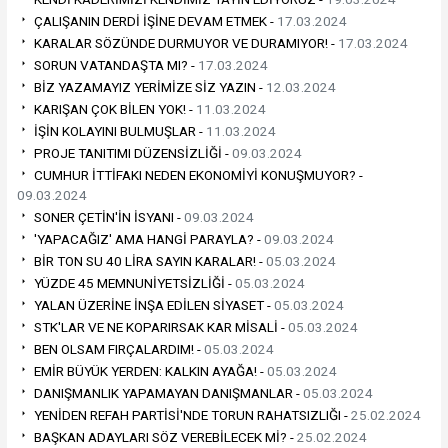
ÇALIŞANIN DERDİ İŞİNE DEVAM ETMEK -
17.03.2024
KARALAR SÖZÜNDE DURMUYOR VE DURAMIYOR! -
17.03.2024
SORUN VATANDAŞTA MI? -
17.03.2024
BİZ YAZAMAYIZ YERİMİZE SİZ YAZIN -
12.03.2024
KARIŞAN ÇOK BİLEN YOK! -
11.03.2024
İŞİN KOLAYINI BULMUŞLAR -
11.03.2024
PROJE TANITIMI DÜZENSİZLİĞİ -
09.03.2024
CUMHUR İTTİFAKI NEDEN EKONOMİYİ KONUŞMUYOR? -
09.03.2024
SONER ÇETİN'İN İSYANI -
09.03.2024
'YAPACAĞIZ' AMA HANGİ PARAYLA? -
09.03.2024
BİR TON SU 40 LİRA SAYIN KARALAR! -
05.03.2024
YÜZDE 45 MEMNUNİYETSİZLİĞİ -
05.03.2024
YALAN ÜZERİNE İNŞA EDİLEN SİYASET -
05.03.2024
STK'LAR VE NE KOPARIRSAK KAR MİSALİ -
05.03.2024
BEN OLSAM FIRÇALARDIM! -
05.03.2024
EMİR BÜYÜK YERDEN: KALKIN AYAĞA! -
05.03.2024
DANIŞMANLIK YAPAMAYAN DANIŞMANLAR -
05.03.2024
YENİDEN REFAH PARTİSİ'NDE TORUN RAHATSIZLIĞI -
25.02.2024
BAŞKAN ADAYLARI SÖZ VEREBİLECEK Mİ? -
25.02.2024