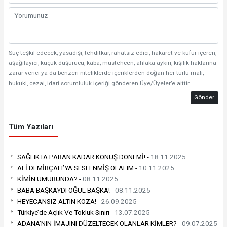
Suç teşkil edecek, yasadışı, tehditkar, rahatsız edici, hakaret ve küfür içeren,
aşağılayıcı, küçük düşürücü, kaba, müstehcen, ahlaka aykırı, kişilik haklarına
zarar verici ya da benzeri niteliklerde içeriklerden doğan her türlü mali,
hukuki, cezai, idari sorumluluk içeriği gönderen Üye/Üyeler’e aittir.
Gönder
Tüm Yazıları
SAĞLIKTA PARAN KADAR KONUŞ DÖNEMİ! -
18.11.2025
ALİ DEMİRÇALI’YA SESLENMİŞ OLALIM -
10.11.2025
KİMİN UMURUNDA? -
08.11.2025
BABA BAŞKAYDI OĞUL BAŞKA! -
08.11.2025
HEYECANSIZ ALTIN KOZA! -
26.09.2025
Türkiye’de Açlık Ve Tokluk Sınırı -
13.07.2025
ADANA’NIN İMAJINI DÜZELTECEK OLANLAR KİMLER? -
09.07.2025