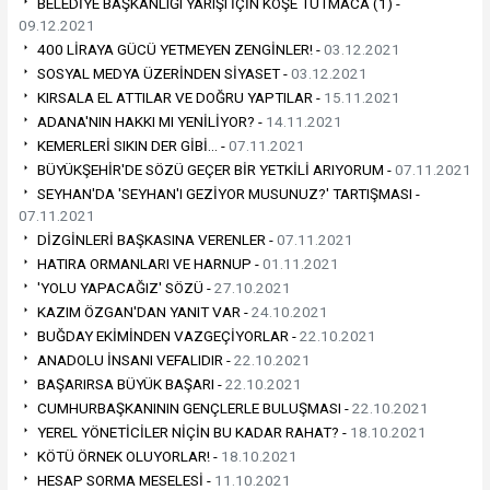
BELEDİYE BAŞKANLIĞI YARIŞI İÇİN KÖŞE TUTMACA (1) -
09.12.2021
400 LİRAYA GÜCÜ YETMEYEN ZENGİNLER! -
03.12.2021
SOSYAL MEDYA ÜZERİNDEN SİYASET -
03.12.2021
KIRSALA EL ATTILAR VE DOĞRU YAPTILAR -
15.11.2021
ADANA'NIN HAKKI MI YENİLİYOR? -
14.11.2021
KEMERLERİ SIKIN DER GİBİ… -
07.11.2021
BÜYÜKŞEHİR'DE SÖZÜ GEÇER BİR YETKİLİ ARIYORUM -
07.11.2021
SEYHAN'DA 'SEYHAN'I GEZİYOR MUSUNUZ?' TARTIŞMASI -
07.11.2021
DİZGİNLERİ BAŞKASINA VERENLER -
07.11.2021
HATIRA ORMANLARI VE HARNUP -
01.11.2021
'YOLU YAPACAĞIZ' SÖZÜ -
27.10.2021
KAZIM ÖZGAN'DAN YANIT VAR -
24.10.2021
BUĞDAY EKİMİNDEN VAZGEÇİYORLAR -
22.10.2021
ANADOLU İNSANI VEFALIDIR -
22.10.2021
BAŞARIRSA BÜYÜK BAŞARI -
22.10.2021
CUMHURBAŞKANININ GENÇLERLE BULUŞMASI -
22.10.2021
YEREL YÖNETİCİLER NİÇİN BU KADAR RAHAT? -
18.10.2021
KÖTÜ ÖRNEK OLUYORLAR! -
18.10.2021
HESAP SORMA MESELESİ -
11.10.2021