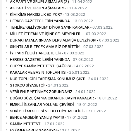
AK PARTİ VE GRUPLAŞMALAR (2) -
11.04.2022
AK PARTİ VE GRUPLAŞMALAR! -
11.04.2022
KİM KİME HAKSIZLIK EDİYOR? -
13.03.2022
HERKES GAZETECİLERİN YANINDA -
13.03.2022
TEHLİKE 'GELİYORUM' DİYOR SAYIN KARALAR -
07.03.2022
MİLLET İTTİFAKI VE İŞİNE GELMEYENLER… -
07.03.2022
DURAK HATALARINDAN DERS ALMIŞA BENZİYOR! -
07.03.2022
SIKINTILAR BİTECEK AMA BİZ DE BİTTİK! -
07.03.2022
İYİ PARTİ'DEKİ HAREKETLİLİK -
07.03.2022
HERKES GAZETECİLERİN YANINDA -
07.03.2022
CHP'YE SAMİMİYET TESTİ ÇAĞRISI -
14.02.2022
KARALAR VE BASIN TOPLANTISI -
25.01.2022
NUR TOPU GİBİ TARTIŞMA KONUMUZ ÇIKTI -
24.01.2022
STOKÇU SİYASETÇİ! -
24.01.2022
VERİLENLE YETİNMEK ZORUNDAYIZ -
24.01.2022
DOĞRU SÖZE ŞAPKA ÇIKARILIR SAYIN KARALAR -
18.01.2022
EMEKLİ İNSANLAR YOLUMU ÇEVİRDİ -
18.01.2022
SURİYELİ MESELESİ VE BELEDİYE MECLİSİ -
17.01.2022
BENCE AKGEDİK YANLIŞ YAPTI! -
17.01.2022
SAMİMİYET TESTİ -
17.01.2022
EY ÖMER FARUK SAKARYA! -
13.01.2022