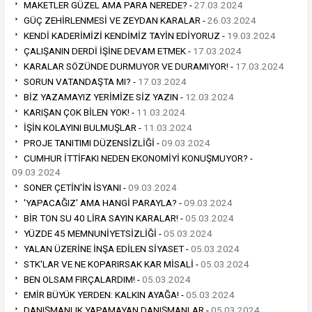
MAKETLER GÜZEL AMA PARA NEREDE? -
27.03.2024
GÜÇ ZEHİRLENMESİ VE ZEYDAN KARALAR -
26.03.2024
KENDİ KADERİMİZİ KENDİMİZ TAYİN EDİYORUZ -
19.03.2024
ÇALIŞANIN DERDİ İŞİNE DEVAM ETMEK -
17.03.2024
KARALAR SÖZÜNDE DURMUYOR VE DURAMIYOR! -
17.03.2024
SORUN VATANDAŞTA MI? -
17.03.2024
BİZ YAZAMAYIZ YERİMİZE SİZ YAZIN -
12.03.2024
KARIŞAN ÇOK BİLEN YOK! -
11.03.2024
İŞİN KOLAYINI BULMUŞLAR -
11.03.2024
PROJE TANITIMI DÜZENSİZLİĞİ -
09.03.2024
CUMHUR İTTİFAKI NEDEN EKONOMİYİ KONUŞMUYOR? -
09.03.2024
SONER ÇETİN'İN İSYANI -
09.03.2024
'YAPACAĞIZ' AMA HANGİ PARAYLA? -
09.03.2024
BİR TON SU 40 LİRA SAYIN KARALAR! -
05.03.2024
YÜZDE 45 MEMNUNİYETSİZLİĞİ -
05.03.2024
YALAN ÜZERİNE İNŞA EDİLEN SİYASET -
05.03.2024
STK'LAR VE NE KOPARIRSAK KAR MİSALİ -
05.03.2024
BEN OLSAM FIRÇALARDIM! -
05.03.2024
EMİR BÜYÜK YERDEN: KALKIN AYAĞA! -
05.03.2024
DANIŞMANLIK YAPAMAYAN DANIŞMANLAR -
05.03.2024