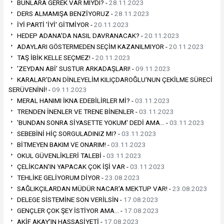
BUNLARA GEREK VAR MIYDI? -
28.11.2023
DERS ALMAMIŞA BENZİYORUZ -
28.11.2023
İYİ PARTİ 'İYİ' GİTMİYOR -
20.11.2023
HEDEP ADANA'DA NASIL DAVRANACAK? -
20.11.2023
ADAYLARI GÖSTERMEDEN SEÇİM KAZANILMIYOR -
20.11.2023
TAŞ İBİK KELLE SEÇMEZ! -
20.11.2023
'ZEYDAN ABİ' SUSTUR ARKADAŞLARI! -
09.11.2023
KARALAR'DAN DİNLEYELİM KILIÇDAROĞLU'NUN ÇEKİLME SÜRECİ
SERÜVENİNİ! -
09.11.2023
MERAL HANIMI İKNA EDEBİLİRLER Mİ? -
03.11.2023
TRENDEN İNENLER VE TRENE BİNENLER -
03.11.2023
'BUNDAN SONRA SİYASETTE YOKUM' DEDİ AMA… -
03.11.2023
SEBEBİNİ HİÇ SORGULADINIZ MI? -
03.11.2023
BİTMEYEN BAKIM VE ONARIM! -
03.11.2023
OKUL GÜVENLİKLERİ TALEBİ -
03.11.2023
ÇELİKCAN'IN YAPACAK ÇOK İŞİ VAR -
03.11.2023
TEHLİKE GELİYORUM DİYOR -
23.08.2023
SAĞLIKÇILARDAN MÜDÜR NACAR'A MEKTUP VAR! -
23.08.2023
DELEGE SİSTEMİNE SON VERİLSİN -
17.08.2023
GENÇLER ÇOK ŞEY İSTİYOR AMA… -
17.08.2023
AKİF AKAY'IN HASSASİYETİ -
17.08.2023