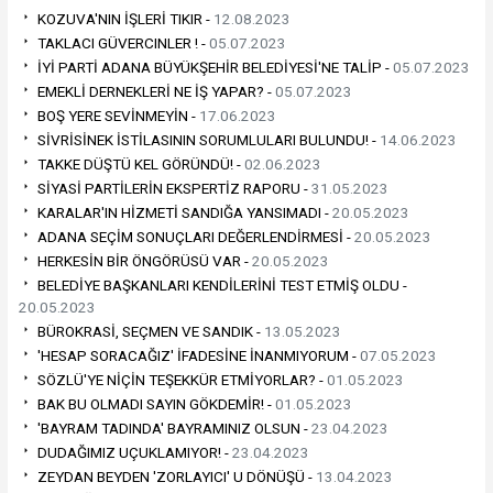
KOZUVA'NIN İŞLERİ TIKIR -
12.08.2023
TAKLACI GÜVERCINLER ! -
05.07.2023
İYİ PARTİ ADANA BÜYÜKŞEHİR BELEDİYESİ'NE TALİP -
05.07.2023
EMEKLİ DERNEKLERİ NE İŞ YAPAR? -
05.07.2023
BOŞ YERE SEVİNMEYİN -
17.06.2023
SİVRİSİNEK İSTİLASININ SORUMLULARI BULUNDU! -
14.06.2023
TAKKE DÜŞTÜ KEL GÖRÜNDÜ! -
02.06.2023
SİYASİ PARTİLERİN EKSPERTİZ RAPORU -
31.05.2023
KARALAR'IN HİZMETİ SANDIĞA YANSIMADI -
20.05.2023
ADANA SEÇİM SONUÇLARI DEĞERLENDİRMESİ -
20.05.2023
HERKESİN BİR ÖNGÖRÜSÜ VAR -
20.05.2023
BELEDİYE BAŞKANLARI KENDİLERİNİ TEST ETMİŞ OLDU -
20.05.2023
BÜROKRASİ, SEÇMEN VE SANDIK -
13.05.2023
'HESAP SORACAĞIZ' İFADESİNE İNANMIYORUM -
07.05.2023
SÖZLÜ'YE NİÇİN TEŞEKKÜR ETMİYORLAR? -
01.05.2023
BAK BU OLMADI SAYIN GÖKDEMİR! -
01.05.2023
'BAYRAM TADINDA' BAYRAMINIZ OLSUN -
23.04.2023
DUDAĞIMIZ UÇUKLAMIYOR! -
23.04.2023
ZEYDAN BEYDEN 'ZORLAYICI' U DÖNÜŞÜ -
13.04.2023