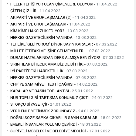
FİLLER TEPİŞİYOR OLAN ÇİMENLERE OLUYOR! -
11.04.2022
ÇİZEN ÇİZİLİR -
11.04.2022
AK PARTİ VE GRUPLAŞMALAR (2) -
11.04.2022
AK PARTİ VE GRUPLAŞMALAR! -
11.04.2022
KİM KİME HAKSIZLIK EDİYOR? -
13.03.2022
HERKES GAZETECİLERİN YANINDA -
13.03.2022
TEHLİKE 'GELİYORUM' DİYOR SAYIN KARALAR -
07.03.2022
MİLLET İTTİFAKI VE İŞİNE GELMEYENLER… -
07.03.2022
DURAK HATALARINDAN DERS ALMIŞA BENZİYOR! -
07.03.2022
SIKINTILAR BİTECEK AMA BİZ DE BİTTİK! -
07.03.2022
İYİ PARTİ'DEKİ HAREKETLİLİK -
07.03.2022
HERKES GAZETECİLERİN YANINDA -
07.03.2022
CHP'YE SAMİMİYET TESTİ ÇAĞRISI -
14.02.2022
KARALAR VE BASIN TOPLANTISI -
25.01.2022
NUR TOPU GİBİ TARTIŞMA KONUMUZ ÇIKTI -
24.01.2022
STOKÇU SİYASETÇİ! -
24.01.2022
VERİLENLE YETİNMEK ZORUNDAYIZ -
24.01.2022
DOĞRU SÖZE ŞAPKA ÇIKARILIR SAYIN KARALAR -
18.01.2022
EMEKLİ İNSANLAR YOLUMU ÇEVİRDİ -
18.01.2022
SURİYELİ MESELESİ VE BELEDİYE MECLİSİ -
17.01.2022