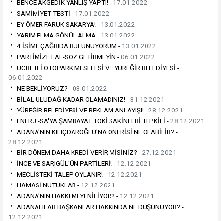
BENCE AKGEDİK YANLIŞ YAPTI! -
17.01.2022
SAMİMİYET TESTİ -
17.01.2022
EY ÖMER FARUK SAKARYA! -
13.01.2022
YARIM ELMA GÖNÜL ALMA -
13.01.2022
4 İSİME ÇAĞRIDA BULUNUYORUM -
13.01.2022
PARTİMİZE LAF-SÖZ GETİRMEYİN -
06.01.2022
ÜCRETLİ OTOPARK MESELESİ VE YÜREĞİR BELEDİYESİ -
06.01.2022
NE BEKLİYORUZ? -
03.01.2022
BİLAL ULUDAĞ KADAR OLAMADINIZ! -
31.12.2021
YÜREĞİR BELEDİYESİ VE REKLAM ANLAYIŞI! -
28.12.2021
ENERJİ-SA'YA ŞAMBAYAT TOKİ SAKİNLERİ TEPKİLİ -
28.12.2021
ADANA'NIN KILIÇDAROĞLU'NA ÖNERİSİ NE OLABİLİR? -
28.12.2021
BİR DÖNEM DAHA KREDİ VERİR MİSİNİZ? -
27.12.2021
İNCE VE SARIGÜL'ÜN PARTİLERİ! -
12.12.2021
MECLİSTEKİ TALEP OYLANIR! -
12.12.2021
HAMASİ NUTUKLAR -
12.12.2021
ADANA'NIN HAKKI MI YENİLİYOR? -
12.12.2021
ADANALILAR BAŞKANLAR HAKKINDA NE DÜŞÜNÜYOR? -
12.12.2021