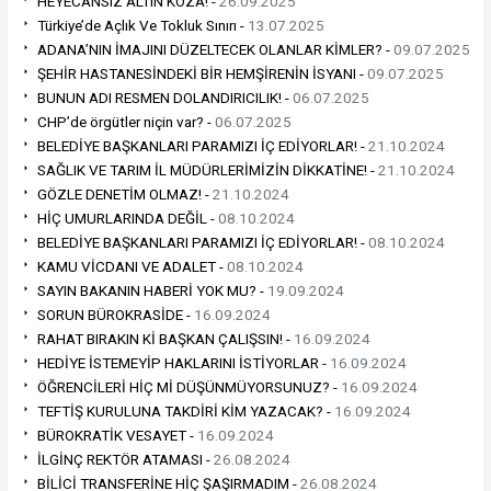
HEYECANSIZ ALTIN KOZA! -
26.09.2025
Türkiye’de Açlık Ve Tokluk Sınırı -
13.07.2025
ADANA’NIN İMAJINI DÜZELTECEK OLANLAR KİMLER? -
09.07.2025
ŞEHİR HASTANESİNDEKİ BİR HEMŞİRENİN İSYANI -
09.07.2025
BUNUN ADI RESMEN DOLANDIRICILIK! -
06.07.2025
CHP’de örgütler niçin var? -
06.07.2025
BELEDİYE BAŞKANLARI PARAMIZI İÇ EDİYORLAR! -
21.10.2024
SAĞLIK VE TARIM İL MÜDÜRLERİMİZİN DİKKATİNE! -
21.10.2024
GÖZLE DENETİM OLMAZ! -
21.10.2024
HİÇ UMURLARINDA DEĞİL -
08.10.2024
BELEDİYE BAŞKANLARI PARAMIZI İÇ EDİYORLAR! -
08.10.2024
KAMU VİCDANI VE ADALET -
08.10.2024
SAYIN BAKANIN HABERİ YOK MU? -
19.09.2024
SORUN BÜROKRASİDE -
16.09.2024
RAHAT BIRAKIN Kİ BAŞKAN ÇALIŞSIN! -
16.09.2024
HEDİYE İSTEMEYİP HAKLARINI İSTİYORLAR -
16.09.2024
ÖĞRENCİLERİ HİÇ Mİ DÜŞÜNMÜYORSUNUZ? -
16.09.2024
TEFTİŞ KURULUNA TAKDİRİ KİM YAZACAK? -
16.09.2024
BÜROKRATİK VESAYET -
16.09.2024
İLGİNÇ REKTÖR ATAMASI -
26.08.2024
BİLİCİ TRANSFERİNE HİÇ ŞAŞIRMADIM -
26.08.2024