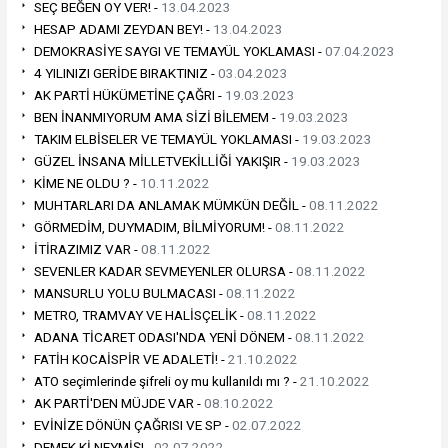
SEÇ BEĞEN OY VER! -
13.04.2023
HESAP ADAMI ZEYDAN BEY! -
13.04.2023
DEMOKRASİYE SAYGI VE TEMAYÜL YOKLAMASI -
07.04.2023
4 YILINIZI GERİDE BIRAKTINIZ -
03.04.2023
AK PARTİ HÜKÜMETİNE ÇAĞRI -
19.03.2023
BEN İNANMIYORUM AMA SİZİ BİLEMEM -
19.03.2023
TAKIM ELBİSELER VE TEMAYÜL YOKLAMASI -
19.03.2023
GÜZEL İNSANA MİLLETVEKİLLİĞİ YAKIŞIR -
19.03.2023
KİME NE OLDU ? -
10.11.2022
MUHTARLARI DA ANLAMAK MÜMKÜN DEĞİL -
08.11.2022
GÖRMEDİM, DUYMADIM, BİLMİYORUM! -
08.11.2022
İTİRAZIMIZ VAR -
08.11.2022
SEVENLER KADAR SEVMEYENLER OLURSA -
08.11.2022
MANSURLU YOLU BULMACASI -
08.11.2022
METRO, TRAMVAY VE HALİSÇELİK -
08.11.2022
ADANA TİCARET ODASI'NDA YENİ DÖNEM -
08.11.2022
FATİH KOCAİSPİR VE ADALETİ! -
21.10.2022
ATO seçimlerinde şifreli oy mu kullanıldı mı ? -
21.10.2022
AK PARTİ'DEN MÜJDE VAR -
08.10.2022
EVİNİZE DÖNÜN ÇAĞRISI VE SP -
02.07.2022
DEMEK Kİ NEYMİŞ! -
02.07.2022