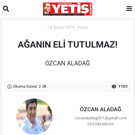
18 Şubat 2024 - Pazar
AĞANIN ELİ TUTULMAZ!
ÖZCAN ALADAĞ
Okuma Süresi: 2 dk.
1101
ÖZCAN ALADAĞ
ozcanaladag001@gmail.com
05358268550