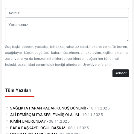
Suç teşkil edecek, yasadışı, tehditkar, rahatsız edici, hakaret ve küfür içeren,
aşağılayıcı, küçük düşürücü, kaba, müstehcen, ahlaka aykırı, kişilik haklarına
zarar verici ya da benzeri niteliklerde içeriklerden doğan her türlü mali,
hukuki, cezai, idari sorumluluk içeriği gönderen Üye/Üyeler’e aittir.
Gönder
Tüm Yazıları
SAĞLIKTA PARAN KADAR KONUŞ DÖNEMİ! -
18.11.2025
ALİ DEMİRÇALI’YA SESLENMİŞ OLALIM -
10.11.2025
KİMİN UMURUNDA? -
08.11.2025
BABA BAŞKAYDI OĞUL BAŞKA! -
08.11.2025