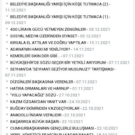
BELEDİYE BAŞKANLIĞI YARIŞI İÇİN KÖŞE TUTMACA (2) -
11.12.2021
BELEDİYE BAŞKANLIĞI YARIŞI İÇİN KÖŞE TUTMACA (1) -
09.12.2021
400 LİRAYA GÜCÜ YETMEYEN ZENGİNLER! -
03.12.2021
SOSYAL MEDYA ÜZERİNDEN SİYASET -
03.12.2021
KIRSALA EL ATTILAR VE DOĞRU YAPTILAR -
15.11.2021
ADANA'NIN HAKKI MI YENİLİYOR? -
14.11.2021
KEMERLERİ SIKIN DER GİBİ… -
07.11.2021
BÜYÜKŞEHİR'DE SÖZÜ GEÇER BİR YETKİLİ ARIYORUM -
07.11.2021
SEYHAN'DA 'SEYHAN'I GEZİYOR MUSUNUZ?' TARTIŞMASI -
07.11.2021
DİZGİNLERİ BAŞKASINA VERENLER -
07.11.2021
HATIRA ORMANLARI VE HARNUP -
01.11.2021
'YOLU YAPACAĞIZ' SÖZÜ -
27.10.2021
KAZIM ÖZGAN'DAN YANIT VAR -
24.10.2021
BUĞDAY EKİMİNDEN VAZGEÇİYORLAR -
22.10.2021
ANADOLU İNSANI VEFALIDIR -
22.10.2021
BAŞARIRSA BÜYÜK BAŞARI -
22.10.2021
CUMHURBAŞKANININ GENÇLERLE BULUŞMASI -
22.10.2021
YEREL YÖNETİCİLER NİÇİN BU KADAR RAHAT? -
18.10.2021