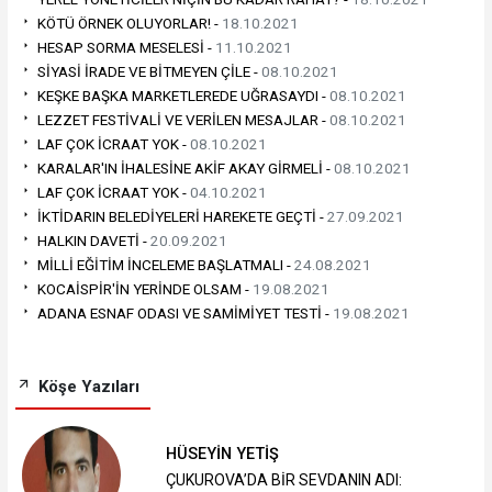
KÖTÜ ÖRNEK OLUYORLAR! -
18.10.2021
HESAP SORMA MESELESİ -
11.10.2021
SİYASİ İRADE VE BİTMEYEN ÇİLE -
08.10.2021
KEŞKE BAŞKA MARKETLEREDE UĞRASAYDI -
08.10.2021
LEZZET FESTİVALİ VE VERİLEN MESAJLAR -
08.10.2021
LAF ÇOK İCRAAT YOK -
08.10.2021
KARALAR'IN İHALESİNE AKİF AKAY GİRMELİ -
08.10.2021
LAF ÇOK İCRAAT YOK -
04.10.2021
İKTİDARIN BELEDİYELERİ HAREKETE GEÇTİ -
27.09.2021
HALKIN DAVETİ -
20.09.2021
MİLLİ EĞİTİM İNCELEME BAŞLATMALI -
24.08.2021
KOCAİSPİR'İN YERİNDE OLSAM -
19.08.2021
ADANA ESNAF ODASI VE SAMİMİYET TESTİ -
19.08.2021
Köşe Yazıları
HÜSEYİN YETİŞ
ÇUKUROVA’DA BİR SEVDANIN ADI: