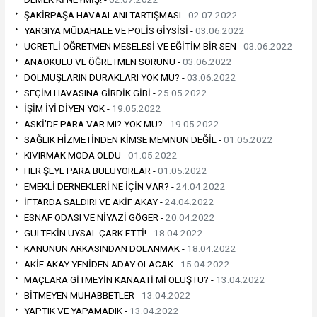
ŞAKİRPAŞA HAVAALANI TARTIŞMASI -
02.07.2022
YARGIYA MÜDAHALE VE POLİS GİYSİSİ -
03.06.2022
ÜCRETLİ ÖĞRETMEN MESELESİ VE EĞİTİM BİR SEN -
03.06.2022
ANAOKULU VE ÖĞRETMEN SORUNU -
03.06.2022
DOLMUŞLARIN DURAKLARI YOK MU? -
03.06.2022
SEÇİM HAVASINA GİRDİK GİBİ -
25.05.2022
İŞİM İYİ DİYEN YOK -
19.05.2022
ASKİ'DE PARA VAR MI? YOK MU? -
19.05.2022
SAĞLIK HİZMETİNDEN KİMSE MEMNUN DEĞİL -
01.05.2022
KIVIRMAK MODA OLDU -
01.05.2022
HER ŞEYE PARA BULUYORLAR -
01.05.2022
EMEKLİ DERNEKLERİ NE İÇİN VAR? -
24.04.2022
İFTARDA SALDIRI VE AKİF AKAY -
24.04.2022
ESNAF ODASI VE NİYAZİ GÖGER -
20.04.2022
GÜLTEKİN UYSAL ÇARK ETTİ! -
18.04.2022
KANUNUN ARKASINDAN DOLANMAK -
18.04.2022
AKİF AKAY YENİDEN ADAY OLACAK -
15.04.2022
MAÇLARA GİTMEYİN KANAATİ Mİ OLUŞTU? -
13.04.2022
BİTMEYEN MUHABBETLER -
13.04.2022
YAPTIK VE YAPAMADIK -
13.04.2022