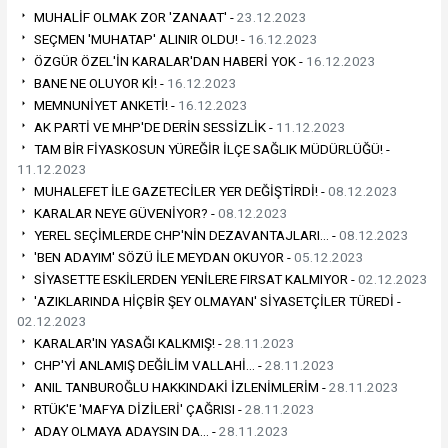
MUHALİF OLMAK ZOR 'ZANAAT' -
23.12.2023
SEÇMEN 'MUHATAP' ALINIR OLDU! -
16.12.2023
ÖZGÜR ÖZEL'İN KARALAR'DAN HABERİ YOK -
16.12.2023
BANE NE OLUYOR Kİ! -
16.12.2023
MEMNUNİYET ANKETİ! -
16.12.2023
AK PARTİ VE MHP'DE DERİN SESSİZLİK -
11.12.2023
TAM BİR FİYASKOSUN YÜREĞİR İLÇE SAĞLIK MÜDÜRLÜĞÜ! -
11.12.2023
MUHALEFET İLE GAZETECİLER YER DEĞİŞTİRDİ! -
08.12.2023
KARALAR NEYE GÜVENİYOR? -
08.12.2023
YEREL SEÇİMLERDE CHP'NİN DEZAVANTAJLARI… -
08.12.2023
'BEN ADAYIM' SÖZÜ İLE MEYDAN OKUYOR -
05.12.2023
SİYASETTE ESKİLERDEN YENİLERE FIRSAT KALMIYOR -
02.12.2023
'AZIKLARINDA HİÇBİR ŞEY OLMAYAN' SİYASETÇİLER TÜREDİ -
02.12.2023
KARALAR'IN YASAĞI KALKMIŞ! -
28.11.2023
CHP'Yİ ANLAMIŞ DEĞİLİM VALLAHİ… -
28.11.2023
ANIL TANBUROĞLU HAKKINDAKİ İZLENİMLERİM -
28.11.2023
RTÜK'E 'MAFYA DİZİLERİ' ÇAĞRISI -
28.11.2023
ADAY OLMAYA ADAYSIN DA… -
28.11.2023