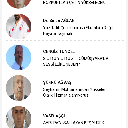
BOZKURTLAR ÇETİN YÜKSELECEK!
Dr. Sinan AĞLAR
Yaz Tatili Çocuklarımızı Ekranlara Değil,
Hayata Taşımalı
CENGİZ TUNCEL
S O R U Y O R U Z !... GÜMÜŞYAKA'DA
SESSİZLİK... NEDEN?
ŞÜKRÜ AĞBAŞ
Seyhan’ın Muhtarlarından Yükselen
Çığlık: Hizmet alamıyoruz
VASFİ AŞÇI
AVRUPA’YI SALLAYAN BEŞ YÜREK