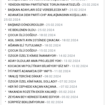
YENİDEN REFAH PARTİSİ'NDE TORUN RAHATSIZLIĞI -
25.02.2024
BAŞKAN ADAYLARI SÖZ VEREBİLECEK Mİ? -
25.02.2024
ADANA'DA DEM PARTİ-CHP ANLAŞMASININ KOŞULLARI -
25.02.2024
BAŞIMIZI DÖNDÜRDÜLER! -
25.02.2024
VE BEKLENEN OLDU -
25.02.2024
ÇOCUK ÖLÜ DOĞDU! -
18.02.2024
ASIL SIKINTI AYIN 20'SİNDE ÇIKACAK -
18.02.2024
AĞANIN ELİ TUTULMAZ! -
18.02.2024
ÇOCUK ÖLÜ DOĞDU! -
15.02.2024
ÖZGÜR ÖZEL'E KİMSE İNANMIYOR! -
14.02.2024
ADAY OLDULAR AMA PROJELERİ YOK! -
13.02.2024
KOCACIK MI POLİTİKAYI BİLMİYOR? BİZ Mİ? -
13.02.2024
İYİ PARTİ ADANA'DA DİP YAPTI -
11.02.2024
YANLIŞ TERCİHE DİKKAT -
08.02.2024
ÖZGÜR ÖZEL KİMİ NASIL SOLLADI? -
07.02.2024
HER İKİ CEPHEDE KAÇAN KAÇANA… -
07.02.2024
YAKANDA ROZETİN EKSİK KALMIŞ! -
05.02.2024
ZEYDAN BEY HERKESİ İDARE EDİYOR -
05.02.2024
SÜRPRİZ BEKLEMİYORUM -
02.02.2024