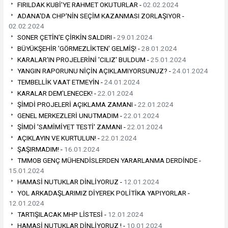
FIRILDAK KUBİ'YE RAHMET OKUTURLAR -
02.02.2024
ADANA'DA CHP'NİN SEÇİM KAZANMASI ZORLAŞIYOR -
02.02.2024
SONER ÇETİN'E ÇİRKİN SALDIRI -
29.01.2024
BÜYÜKŞEHİR 'GÖRMEZLİKTEN' GELMİŞ! -
28.01.2024
KARALAR'IN PROJELERİNİ 'CILIZ' BULDUM -
25.01.2024
YANGIN RAPORUNU NİÇİN AÇIKLAMIYORSUNUZ? -
24.01.2024
TEMBELLİK VAAT ETMEYİN -
24.01.2024
KARALAR DEM'LENECEK! -
22.01.2024
ŞİMDİ PROJELERİ AÇIKLAMA ZAMANI -
22.01.2024
GENEL MERKEZLERİ UNUTMADIM -
22.01.2024
ŞİMDİ 'SAMİMİYET TESTİ' ZAMANI -
22.01.2024
AÇIKLAYIN VE KURTULUN! -
22.01.2024
ŞAŞIRMADIM! -
16.01.2024
TMMOB GENÇ MÜHENDİSLERDEN YARARLANMA DERDİNDE -
15.01.2024
HAMASİ NUTUKLAR DİNLİYORUZ -
12.01.2024
YOL ARKADAŞLARIMIZ DİYEREK POLİTİKA YAPIYORLAR -
12.01.2024
TARTIŞILACAK MHP LİSTESİ -
12.01.2024
HAMASİ NUTUKLAR DİNLİYORUZ ! -
10.01.2024