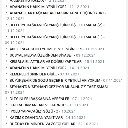
HAMASİ NUTUKLAR -
12.12.2021
ADANA'NIN HAKKI MI YENİLİYOR? -
12.12.2021
ADANALILAR BAŞKANLAR HAKKINDA NE DÜŞÜNÜYOR? -
12.12.2021
BELEDİYE BAŞKANLIĞI YARIŞI İÇİN KÖŞE TUTMACA (2) -
11.12.2021
BELEDİYE BAŞKANLIĞI YARIŞI İÇİN KÖŞE TUTMACA (1) -
09.12.2021
400 LİRAYA GÜCÜ YETMEYEN ZENGİNLER! -
03.12.2021
SOSYAL MEDYA ÜZERİNDEN SİYASET -
03.12.2021
KIRSALA EL ATTILAR VE DOĞRU YAPTILAR -
15.11.2021
ADANA'NIN HAKKI MI YENİLİYOR? -
14.11.2021
KEMERLERİ SIKIN DER GİBİ… -
07.11.2021
BÜYÜKŞEHİR'DE SÖZÜ GEÇER BİR YETKİLİ ARIYORUM -
07.11.2021
SEYHAN'DA 'SEYHAN'I GEZİYOR MUSUNUZ?' TARTIŞMASI -
07.11.2021
DİZGİNLERİ BAŞKASINA VERENLER -
07.11.2021
HATIRA ORMANLARI VE HARNUP -
01.11.2021
'YOLU YAPACAĞIZ' SÖZÜ -
27.10.2021
KAZIM ÖZGAN'DAN YANIT VAR -
24.10.2021
BUĞDAY EKİMİNDEN VAZGEÇİYORLAR -
22.10.2021