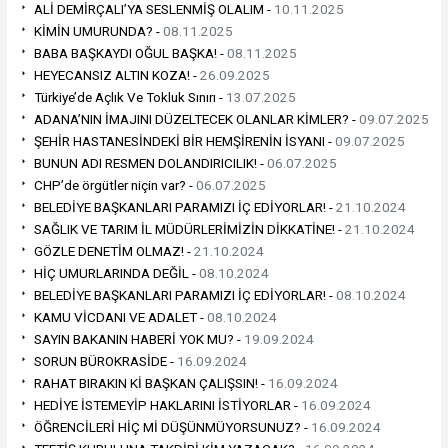
ALİ DEMİRÇALI’YA SESLENMİŞ OLALIM -
10.11.2025
KİMİN UMURUNDA? -
08.11.2025
BABA BAŞKAYDI OĞUL BAŞKA! -
08.11.2025
HEYECANSIZ ALTIN KOZA! -
26.09.2025
Türkiye’de Açlık Ve Tokluk Sınırı -
13.07.2025
ADANA’NIN İMAJINI DÜZELTECEK OLANLAR KİMLER? -
09.07.2025
ŞEHİR HASTANESİNDEKİ BİR HEMŞİRENİN İSYANI -
09.07.2025
BUNUN ADI RESMEN DOLANDIRICILIK! -
06.07.2025
CHP’de örgütler niçin var? -
06.07.2025
BELEDİYE BAŞKANLARI PARAMIZI İÇ EDİYORLAR! -
21.10.2024
SAĞLIK VE TARIM İL MÜDÜRLERİMİZİN DİKKATİNE! -
21.10.2024
GÖZLE DENETİM OLMAZ! -
21.10.2024
HİÇ UMURLARINDA DEĞİL -
08.10.2024
BELEDİYE BAŞKANLARI PARAMIZI İÇ EDİYORLAR! -
08.10.2024
KAMU VİCDANI VE ADALET -
08.10.2024
SAYIN BAKANIN HABERİ YOK MU? -
19.09.2024
SORUN BÜROKRASİDE -
16.09.2024
RAHAT BIRAKIN Kİ BAŞKAN ÇALIŞSIN! -
16.09.2024
HEDİYE İSTEMEYİP HAKLARINI İSTİYORLAR -
16.09.2024
ÖĞRENCİLERİ HİÇ Mİ DÜŞÜNMÜYORSUNUZ? -
16.09.2024