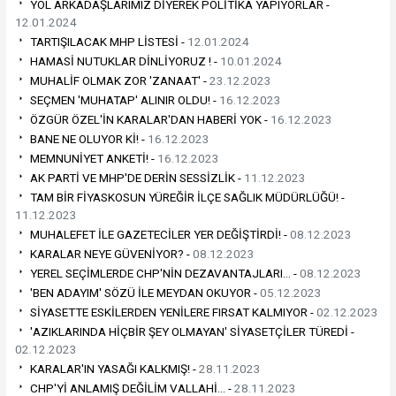
YOL ARKADAŞLARIMIZ DİYEREK POLİTİKA YAPIYORLAR -
12.01.2024
TARTIŞILACAK MHP LİSTESİ -
12.01.2024
HAMASİ NUTUKLAR DİNLİYORUZ ! -
10.01.2024
MUHALİF OLMAK ZOR 'ZANAAT' -
23.12.2023
SEÇMEN 'MUHATAP' ALINIR OLDU! -
16.12.2023
ÖZGÜR ÖZEL'İN KARALAR'DAN HABERİ YOK -
16.12.2023
BANE NE OLUYOR Kİ! -
16.12.2023
MEMNUNİYET ANKETİ! -
16.12.2023
AK PARTİ VE MHP'DE DERİN SESSİZLİK -
11.12.2023
TAM BİR FİYASKOSUN YÜREĞİR İLÇE SAĞLIK MÜDÜRLÜĞÜ! -
11.12.2023
MUHALEFET İLE GAZETECİLER YER DEĞİŞTİRDİ! -
08.12.2023
KARALAR NEYE GÜVENİYOR? -
08.12.2023
YEREL SEÇİMLERDE CHP'NİN DEZAVANTAJLARI… -
08.12.2023
'BEN ADAYIM' SÖZÜ İLE MEYDAN OKUYOR -
05.12.2023
SİYASETTE ESKİLERDEN YENİLERE FIRSAT KALMIYOR -
02.12.2023
'AZIKLARINDA HİÇBİR ŞEY OLMAYAN' SİYASETÇİLER TÜREDİ -
02.12.2023
KARALAR'IN YASAĞI KALKMIŞ! -
28.11.2023
CHP'Yİ ANLAMIŞ DEĞİLİM VALLAHİ… -
28.11.2023