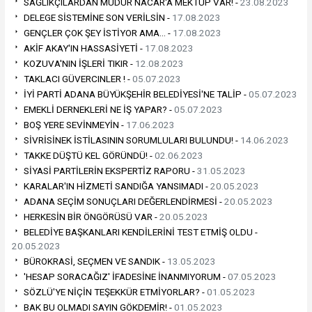
SAĞLIKÇILARDAN MÜDÜR NACAR'A MEKTUP VAR! -
23.08.2023
DELEGE SİSTEMİNE SON VERİLSİN -
17.08.2023
GENÇLER ÇOK ŞEY İSTİYOR AMA… -
17.08.2023
AKİF AKAY'IN HASSASİYETİ -
17.08.2023
KOZUVA'NIN İŞLERİ TIKIR -
12.08.2023
TAKLACI GÜVERCINLER ! -
05.07.2023
İYİ PARTİ ADANA BÜYÜKŞEHİR BELEDİYESİ'NE TALİP -
05.07.2023
EMEKLİ DERNEKLERİ NE İŞ YAPAR? -
05.07.2023
BOŞ YERE SEVİNMEYİN -
17.06.2023
SİVRİSİNEK İSTİLASININ SORUMLULARI BULUNDU! -
14.06.2023
TAKKE DÜŞTÜ KEL GÖRÜNDÜ! -
02.06.2023
SİYASİ PARTİLERİN EKSPERTİZ RAPORU -
31.05.2023
KARALAR'IN HİZMETİ SANDIĞA YANSIMADI -
20.05.2023
ADANA SEÇİM SONUÇLARI DEĞERLENDİRMESİ -
20.05.2023
HERKESİN BİR ÖNGÖRÜSÜ VAR -
20.05.2023
BELEDİYE BAŞKANLARI KENDİLERİNİ TEST ETMİŞ OLDU -
20.05.2023
BÜROKRASİ, SEÇMEN VE SANDIK -
13.05.2023
'HESAP SORACAĞIZ' İFADESİNE İNANMIYORUM -
07.05.2023
SÖZLÜ'YE NİÇİN TEŞEKKÜR ETMİYORLAR? -
01.05.2023
BAK BU OLMADI SAYIN GÖKDEMİR! -
01.05.2023