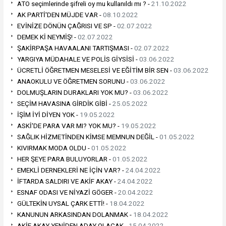
ATO seçimlerinde şifreli oy mu kullanıldı mı ? -
21.10.2022
AK PARTİ'DEN MÜJDE VAR -
08.10.2022
EVİNİZE DÖNÜN ÇAĞRISI VE SP -
02.07.2022
DEMEK Kİ NEYMİŞ! -
02.07.2022
ŞAKİRPAŞA HAVAALANI TARTIŞMASI -
02.07.2022
YARGIYA MÜDAHALE VE POLİS GİYSİSİ -
03.06.2022
ÜCRETLİ ÖĞRETMEN MESELESİ VE EĞİTİM BİR SEN -
03.06.2022
ANAOKULU VE ÖĞRETMEN SORUNU -
03.06.2022
DOLMUŞLARIN DURAKLARI YOK MU? -
03.06.2022
SEÇİM HAVASINA GİRDİK GİBİ -
25.05.2022
İŞİM İYİ DİYEN YOK -
19.05.2022
ASKİ'DE PARA VAR MI? YOK MU? -
19.05.2022
SAĞLIK HİZMETİNDEN KİMSE MEMNUN DEĞİL -
01.05.2022
KIVIRMAK MODA OLDU -
01.05.2022
HER ŞEYE PARA BULUYORLAR -
01.05.2022
EMEKLİ DERNEKLERİ NE İÇİN VAR? -
24.04.2022
İFTARDA SALDIRI VE AKİF AKAY -
24.04.2022
ESNAF ODASI VE NİYAZİ GÖGER -
20.04.2022
GÜLTEKİN UYSAL ÇARK ETTİ! -
18.04.2022
KANUNUN ARKASINDAN DOLANMAK -
18.04.2022
AKİF AKAY YENİDEN ADAY OLACAK -
15.04.2022