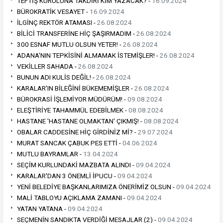
TEFTİŞ KURULUNA TAKDİRİ KİM YAZACAK? -
16.09.2024
BÜROKRATİK VESAYET -
16.09.2024
İLGİNÇ REKTÖR ATAMASI -
26.08.2024
BİLİCİ TRANSFERİNE HİÇ ŞAŞIRMADIM -
26.08.2024
300 ESNAF MUTLU OLSUN YETER! -
26.08.2024
ADANA'NIN TEPKİSİNİ ALMAMAK İSTEMİŞLER! -
26.08.2024
VEKİLLER SAHADA -
26.08.2024
BUNUN ADI KULİS DEĞİL! -
26.08.2024
KARALAR'IN BİLEĞİNİ BÜKEMEMİŞLER -
26.08.2024
BÜROKRASİ İŞLEMİYOR MÜDÜRÜM! -
09.08.2024
ELEŞTİRİYE TAHAMMÜL EDEBİLMEK -
08.08.2024
HASTANE 'HASTANE OLMAKTAN' ÇIKMIŞ! -
08.08.2024
OBALAR CADDESİNE HİÇ GİRDİNİZ Mİ? -
29.07.2024
MURAT SANCAK ÇABUK PES ETTİ -
04.06.2024
MUTLU BAYRAMLAR -
13.04.2024
SEÇİM KURLUNDAKİ MAZBATA ALINDI -
09.04.2024
KARALAR'DAN 3 ÖNEMLİ İPUCU -
09.04.2024
YENİ BELEDİYE BAŞKANLARIMIZA ÖNERİMİZ OLSUN -
09.04.2024
MALİ TABLOYU AÇIKLAMA ZAMANI -
09.04.2024
YATAN YATANA -
09.04.2024
SEÇMENİN SANDIKTA VERDİĞİ MESAJLAR (2) -
09.04.2024