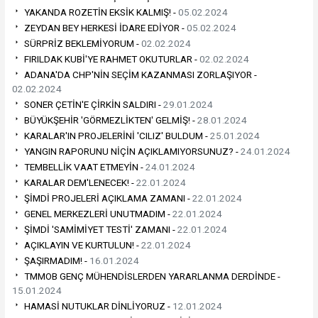
YAKANDA ROZETİN EKSİK KALMIŞ! -
05.02.2024
ZEYDAN BEY HERKESİ İDARE EDİYOR -
05.02.2024
SÜRPRİZ BEKLEMİYORUM -
02.02.2024
FIRILDAK KUBİ'YE RAHMET OKUTURLAR -
02.02.2024
ADANA'DA CHP'NİN SEÇİM KAZANMASI ZORLAŞIYOR -
02.02.2024
SONER ÇETİN'E ÇİRKİN SALDIRI -
29.01.2024
BÜYÜKŞEHİR 'GÖRMEZLİKTEN' GELMİŞ! -
28.01.2024
KARALAR'IN PROJELERİNİ 'CILIZ' BULDUM -
25.01.2024
YANGIN RAPORUNU NİÇİN AÇIKLAMIYORSUNUZ? -
24.01.2024
TEMBELLİK VAAT ETMEYİN -
24.01.2024
KARALAR DEM'LENECEK! -
22.01.2024
ŞİMDİ PROJELERİ AÇIKLAMA ZAMANI -
22.01.2024
GENEL MERKEZLERİ UNUTMADIM -
22.01.2024
ŞİMDİ 'SAMİMİYET TESTİ' ZAMANI -
22.01.2024
AÇIKLAYIN VE KURTULUN! -
22.01.2024
ŞAŞIRMADIM! -
16.01.2024
TMMOB GENÇ MÜHENDİSLERDEN YARARLANMA DERDİNDE -
15.01.2024
HAMASİ NUTUKLAR DİNLİYORUZ -
12.01.2024