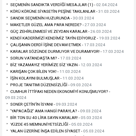
SEÇMENİN SANDIKTA VERDİĞİ MESAJLAR (1) -
02.04.2024
KÖRÜ KÖRÜNE SİYASETİN PEŞİNE TAKILANLAR -
31.03.2024
SANDIK SEÇMENİN HUZURUNDA -
30.03.2024
MAKETLER GÜZEL AMA PARA NEREDE? -
27.03.2024
GÜÇ ZEHİRLENMESİ VE ZEYDAN KARALAR -
26.03.2024
KENDİ KADERİMİZİ KENDİMİZ TAYİN EDİYORUZ -
19.03.2024
ÇALIŞANIN DERDİ İŞİNE DEVAM ETMEK -
17.03.2024
KARALAR SÖZÜNDE DURMUYOR VE DURAMIYOR! -
17.03.2024
SORUN VATANDAŞTA MI? -
17.03.2024
BİZ YAZAMAYIZ YERİMİZE SİZ YAZIN -
12.03.2024
KARIŞAN ÇOK BİLEN YOK! -
11.03.2024
İŞİN KOLAYINI BULMUŞLAR -
11.03.2024
PROJE TANITIMI DÜZENSİZLİĞİ -
09.03.2024
CUMHUR İTTİFAKI NEDEN EKONOMİYİ KONUŞMUYOR? -
09.03.2024
SONER ÇETİN'İN İSYANI -
09.03.2024
'YAPACAĞIZ' AMA HANGİ PARAYLA? -
09.03.2024
BİR TON SU 40 LİRA SAYIN KARALAR! -
05.03.2024
YÜZDE 45 MEMNUNİYETSİZLİĞİ -
05.03.2024
YALAN ÜZERİNE İNŞA EDİLEN SİYASET -
05.03.2024