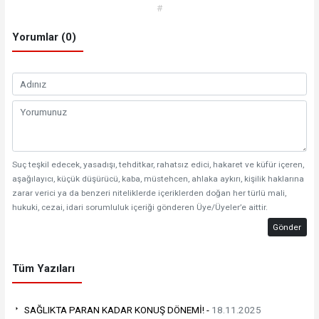
#
Yorumlar (0)
Suç teşkil edecek, yasadışı, tehditkar, rahatsız edici, hakaret ve küfür içeren,
aşağılayıcı, küçük düşürücü, kaba, müstehcen, ahlaka aykırı, kişilik haklarına
zarar verici ya da benzeri niteliklerde içeriklerden doğan her türlü mali,
hukuki, cezai, idari sorumluluk içeriği gönderen Üye/Üyeler’e aittir.
Gönder
Tüm Yazıları
SAĞLIKTA PARAN KADAR KONUŞ DÖNEMİ! -
18.11.2025