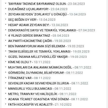
'BAYRAM TADINDA' BAYRAMINIZ OLSUN -
23.04.2023
DUDAĞIMIZ UÇUKLAMIYOR! -
23.04.2023
ZEYDAN BEYDEN 'ZORLAYICI' U DÖNÜŞÜ -
13.04.2023
SEÇ BEĞEN OY VER! -
13.04.2023
HESAP ADAMI ZEYDAN BEY! -
13.04.2023
DEMOKRASİYE SAYGI VE TEMAYÜL YOKLAMASI -
07.04.2023
4 YILINIZI GERİDE BIRAKTINIZ -
03.04.2023
AK PARTİ HÜKÜMETİNE ÇAĞRI -
19.03.2023
BEN İNANMIYORUM AMA SİZİ BİLEMEM -
19.03.2023
TAKIM ELBİSELER VE TEMAYÜL YOKLAMASI -
19.03.2023
GÜZEL İNSANA MİLLETVEKİLLİĞİ YAKIŞIR -
19.03.2023
KİME NE OLDU ? -
10.11.2022
MUHTARLARI DA ANLAMAK MÜMKÜN DEĞİL -
08.11.2022
GÖRMEDİM, DUYMADIM, BİLMİYORUM! -
08.11.2022
İTİRAZIMIZ VAR -
08.11.2022
SEVENLER KADAR SEVMEYENLER OLURSA -
08.11.2022
MANSURLU YOLU BULMACASI -
08.11.2022
METRO, TRAMVAY VE HALİSÇELİK -
08.11.2022
ADANA TİCARET ODASI'NDA YENİ DÖNEM -
08.11.2022
FATİH KOCAİSPİR VE ADALETİ! -
21.10.2022