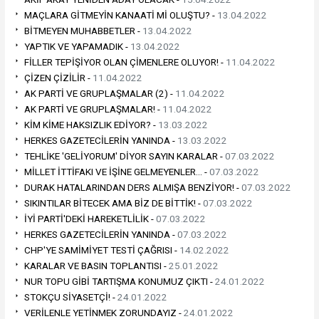
MAÇLARA GİTMEYİN KANAATİ Mİ OLUŞTU? -
13.04.2022
BİTMEYEN MUHABBETLER -
13.04.2022
YAPTIK VE YAPAMADIK -
13.04.2022
FİLLER TEPİŞİYOR OLAN ÇİMENLERE OLUYOR! -
11.04.2022
ÇİZEN ÇİZİLİR -
11.04.2022
AK PARTİ VE GRUPLAŞMALAR (2) -
11.04.2022
AK PARTİ VE GRUPLAŞMALAR! -
11.04.2022
KİM KİME HAKSIZLIK EDİYOR? -
13.03.2022
HERKES GAZETECİLERİN YANINDA -
13.03.2022
TEHLİKE 'GELİYORUM' DİYOR SAYIN KARALAR -
07.03.2022
MİLLET İTTİFAKI VE İŞİNE GELMEYENLER… -
07.03.2022
DURAK HATALARINDAN DERS ALMIŞA BENZİYOR! -
07.03.2022
SIKINTILAR BİTECEK AMA BİZ DE BİTTİK! -
07.03.2022
İYİ PARTİ'DEKİ HAREKETLİLİK -
07.03.2022
HERKES GAZETECİLERİN YANINDA -
07.03.2022
CHP'YE SAMİMİYET TESTİ ÇAĞRISI -
14.02.2022
KARALAR VE BASIN TOPLANTISI -
25.01.2022
NUR TOPU GİBİ TARTIŞMA KONUMUZ ÇIKTI -
24.01.2022
STOKÇU SİYASETÇİ! -
24.01.2022
VERİLENLE YETİNMEK ZORUNDAYIZ -
24.01.2022