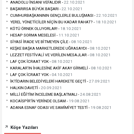
ANADOLU İNSANI VEFALIDIR -
22.10.2021
BAŞARIRSA BÜYÜK BAŞARI -
22.10.2021
CUMHURBAŞKANININ GENÇLERLE BULUŞMASI -
22.10.2021
YEREL YÖNETİCİLER NİÇİN BU KADAR RAHAT? -
18.10.2021
KÖTÜ ÖRNEK OLUYORLAR! -
18.10.2021
HESAP SORMA MESELESİ -
11.10.2021
SİYASİ İRADE VE BİTMEYEN ÇİLE -
08.10.2021
KEŞKE BAŞKA MARKETLEREDE UĞRASAYDI -
08.10.2021
LEZZET FESTİVALİ VE VERİLEN MESAJLAR -
08.10.2021
LAF ÇOK İCRAAT YOK -
08.10.2021
KARALAR'IN İHALESİNE AKİF AKAY GİRMELİ -
08.10.2021
LAF ÇOK İCRAAT YOK -
04.10.2021
İKTİDARIN BELEDİYELERİ HAREKETE GEÇTİ -
27.09.2021
HALKIN DAVETİ -
20.09.2021
MİLLİ EĞİTİM İNCELEME BAŞLATMALI -
24.08.2021
KOCAİSPİR'İN YERİNDE OLSAM -
19.08.2021
ADANA ESNAF ODASI VE SAMİMİYET TESTİ -
19.08.2021
Köşe Yazıları