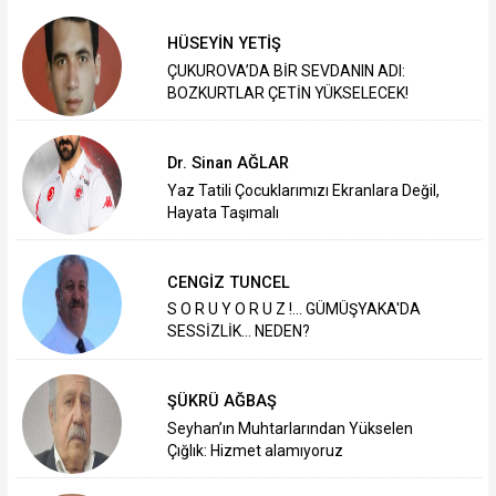
HÜSEYİN YETİŞ
ÇUKUROVA’DA BİR SEVDANIN ADI:
BOZKURTLAR ÇETİN YÜKSELECEK!
Dr. Sinan AĞLAR
Yaz Tatili Çocuklarımızı Ekranlara Değil,
Hayata Taşımalı
CENGİZ TUNCEL
S O R U Y O R U Z !... GÜMÜŞYAKA'DA
SESSİZLİK... NEDEN?
ŞÜKRÜ AĞBAŞ
Seyhan’ın Muhtarlarından Yükselen
Çığlık: Hizmet alamıyoruz