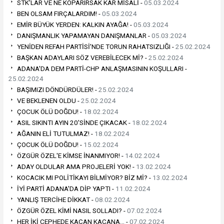
STK'LAR VE NE KOPARIRSAK KAR MİSALİ -
05.03.2024
BEN OLSAM FIRÇALARDIM! -
05.03.2024
EMİR BÜYÜK YERDEN: KALKIN AYAĞA! -
05.03.2024
DANIŞMANLIK YAPAMAYAN DANIŞMANLAR -
05.03.2024
YENİDEN REFAH PARTİSİ'NDE TORUN RAHATSIZLIĞI -
25.02.2024
BAŞKAN ADAYLARI SÖZ VEREBİLECEK Mİ? -
25.02.2024
ADANA'DA DEM PARTİ-CHP ANLAŞMASININ KOŞULLARI -
25.02.2024
BAŞIMIZI DÖNDÜRDÜLER! -
25.02.2024
VE BEKLENEN OLDU -
25.02.2024
ÇOCUK ÖLÜ DOĞDU! -
18.02.2024
ASIL SIKINTI AYIN 20'SİNDE ÇIKACAK -
18.02.2024
AĞANIN ELİ TUTULMAZ! -
18.02.2024
ÇOCUK ÖLÜ DOĞDU! -
15.02.2024
ÖZGÜR ÖZEL'E KİMSE İNANMIYOR! -
14.02.2024
ADAY OLDULAR AMA PROJELERİ YOK! -
13.02.2024
KOCACIK MI POLİTİKAYI BİLMİYOR? BİZ Mİ? -
13.02.2024
İYİ PARTİ ADANA'DA DİP YAPTI -
11.02.2024
YANLIŞ TERCİHE DİKKAT -
08.02.2024
ÖZGÜR ÖZEL KİMİ NASIL SOLLADI? -
07.02.2024
HER İKİ CEPHEDE KAÇAN KAÇANA… -
07.02.2024