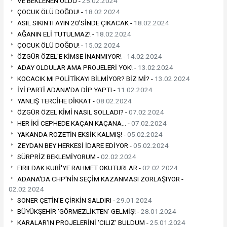
VE BEKLENEN OLDU -
25.02.2024
ÇOCUK ÖLÜ DOĞDU! -
18.02.2024
ASIL SIKINTI AYIN 20'SİNDE ÇIKACAK -
18.02.2024
AĞANIN ELİ TUTULMAZ! -
18.02.2024
ÇOCUK ÖLÜ DOĞDU! -
15.02.2024
ÖZGÜR ÖZEL'E KİMSE İNANMIYOR! -
14.02.2024
ADAY OLDULAR AMA PROJELERİ YOK! -
13.02.2024
KOCACIK MI POLİTİKAYI BİLMİYOR? BİZ Mİ? -
13.02.2024
İYİ PARTİ ADANA'DA DİP YAPTI -
11.02.2024
YANLIŞ TERCİHE DİKKAT -
08.02.2024
ÖZGÜR ÖZEL KİMİ NASIL SOLLADI? -
07.02.2024
HER İKİ CEPHEDE KAÇAN KAÇANA… -
07.02.2024
YAKANDA ROZETİN EKSİK KALMIŞ! -
05.02.2024
ZEYDAN BEY HERKESİ İDARE EDİYOR -
05.02.2024
SÜRPRİZ BEKLEMİYORUM -
02.02.2024
FIRILDAK KUBİ'YE RAHMET OKUTURLAR -
02.02.2024
ADANA'DA CHP'NİN SEÇİM KAZANMASI ZORLAŞIYOR -
02.02.2024
SONER ÇETİN'E ÇİRKİN SALDIRI -
29.01.2024
BÜYÜKŞEHİR 'GÖRMEZLİKTEN' GELMİŞ! -
28.01.2024
KARALAR'IN PROJELERİNİ 'CILIZ' BULDUM -
25.01.2024