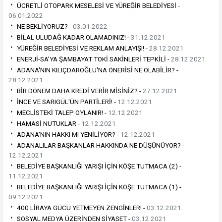
ÜCRETLİ OTOPARK MESELESİ VE YÜREĞİR BELEDİYESİ -
06.01.2022
NE BEKLİYORUZ? -
03.01.2022
BİLAL ULUDAĞ KADAR OLAMADINIZ! -
31.12.2021
YÜREĞİR BELEDİYESİ VE REKLAM ANLAYIŞI! -
28.12.2021
ENERJİ-SA'YA ŞAMBAYAT TOKİ SAKİNLERİ TEPKİLİ -
28.12.2021
ADANA'NIN KILIÇDAROĞLU'NA ÖNERİSİ NE OLABİLİR? -
28.12.2021
BİR DÖNEM DAHA KREDİ VERİR MİSİNİZ? -
27.12.2021
İNCE VE SARIGÜL'ÜN PARTİLERİ! -
12.12.2021
MECLİSTEKİ TALEP OYLANIR! -
12.12.2021
HAMASİ NUTUKLAR -
12.12.2021
ADANA'NIN HAKKI MI YENİLİYOR? -
12.12.2021
ADANALILAR BAŞKANLAR HAKKINDA NE DÜŞÜNÜYOR? -
12.12.2021
BELEDİYE BAŞKANLIĞI YARIŞI İÇİN KÖŞE TUTMACA (2) -
11.12.2021
BELEDİYE BAŞKANLIĞI YARIŞI İÇİN KÖŞE TUTMACA (1) -
09.12.2021
400 LİRAYA GÜCÜ YETMEYEN ZENGİNLER! -
03.12.2021
SOSYAL MEDYA ÜZERİNDEN SİYASET -
03.12.2021