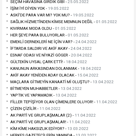
SEÇİM HAVASINA GİRDİK GİBİ -
25.05.2022
İŞİM İYİ DİYEN YOK -
19.05.2022
ASKİ'DE PARA VAR MI? YOK MU? -
19.05.2022
SAĞLIK HİZMETİNDEN KİMSE MEMNUN DEĞİL -
01.05.2022
KIVIRMAK MODA OLDU -
01.05.2022
HER ŞEYE PARA BULUYORLAR -
01.05.2022
EMEKLİ DERNEKLERİ NE İÇİN VAR? -
24.04.2022
İFTARDA SALDIRI VE AKİF AKAY -
24.04.2022
ESNAF ODASI VE NİYAZİ GÖGER -
20.04.2022
GÜLTEKİN UYSAL ÇARK ETTİ! -
18.04.2022
KANUNUN ARKASINDAN DOLANMAK -
18.04.2022
AKİF AKAY YENİDEN ADAY OLACAK -
15.04.2022
MAÇLARA GİTMEYİN KANAATİ Mİ OLUŞTU? -
13.04.2022
BİTMEYEN MUHABBETLER -
13.04.2022
YAPTIK VE YAPAMADIK -
13.04.2022
FİLLER TEPİŞİYOR OLAN ÇİMENLERE OLUYOR! -
11.04.2022
ÇİZEN ÇİZİLİR -
11.04.2022
AK PARTİ VE GRUPLAŞMALAR (2) -
11.04.2022
AK PARTİ VE GRUPLAŞMALAR! -
11.04.2022
KİM KİME HAKSIZLIK EDİYOR? -
13.03.2022
HERKES GAZETECİLERİN YANINDA -
13.03.2022