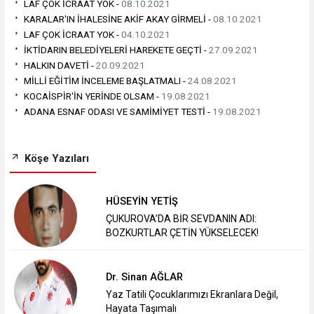
LAF ÇOK İCRAAT YOK -
08.10.2021
KARALAR'IN İHALESİNE AKİF AKAY GİRMELİ -
08.10.2021
LAF ÇOK İCRAAT YOK -
04.10.2021
İKTİDARIN BELEDİYELERİ HAREKETE GEÇTİ -
27.09.2021
HALKIN DAVETİ -
20.09.2021
MİLLİ EĞİTİM İNCELEME BAŞLATMALI -
24.08.2021
KOCAİSPİR'İN YERİNDE OLSAM -
19.08.2021
ADANA ESNAF ODASI VE SAMİMİYET TESTİ -
19.08.2021
Köşe Yazıları
HÜSEYİN YETİŞ
ÇUKUROVA’DA BİR SEVDANIN ADI:
BOZKURTLAR ÇETİN YÜKSELECEK!
Dr. Sinan AĞLAR
Yaz Tatili Çocuklarımızı Ekranlara Değil,
Hayata Taşımalı