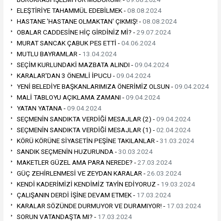
ELEŞTİRİYE TAHAMMÜL EDEBİLMEK -
08.08.2024
HASTANE 'HASTANE OLMAKTAN' ÇIKMIŞ! -
08.08.2024
OBALAR CADDESİNE HİÇ GİRDİNİZ Mİ? -
29.07.2024
MURAT SANCAK ÇABUK PES ETTİ -
04.06.2024
MUTLU BAYRAMLAR -
13.04.2024
SEÇİM KURLUNDAKİ MAZBATA ALINDI -
09.04.2024
KARALAR'DAN 3 ÖNEMLİ İPUCU -
09.04.2024
YENİ BELEDİYE BAŞKANLARIMIZA ÖNERİMİZ OLSUN -
09.04.2024
MALİ TABLOYU AÇIKLAMA ZAMANI -
09.04.2024
YATAN YATANA -
09.04.2024
SEÇMENİN SANDIKTA VERDİĞİ MESAJLAR (2) -
09.04.2024
SEÇMENİN SANDIKTA VERDİĞİ MESAJLAR (1) -
02.04.2024
KÖRÜ KÖRÜNE SİYASETİN PEŞİNE TAKILANLAR -
31.03.2024
SANDIK SEÇMENİN HUZURUNDA -
30.03.2024
MAKETLER GÜZEL AMA PARA NEREDE? -
27.03.2024
GÜÇ ZEHİRLENMESİ VE ZEYDAN KARALAR -
26.03.2024
KENDİ KADERİMİZİ KENDİMİZ TAYİN EDİYORUZ -
19.03.2024
ÇALIŞANIN DERDİ İŞİNE DEVAM ETMEK -
17.03.2024
KARALAR SÖZÜNDE DURMUYOR VE DURAMIYOR! -
17.03.2024
SORUN VATANDAŞTA MI? -
17.03.2024