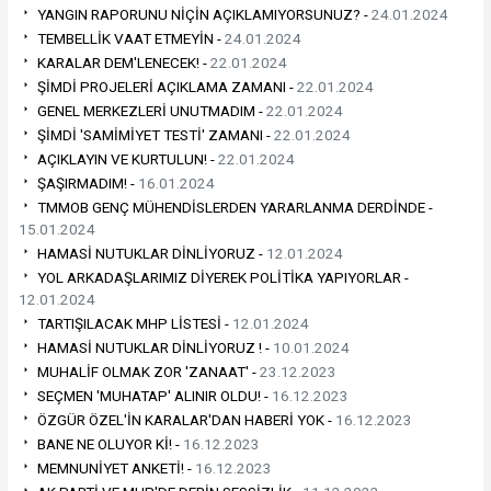
YANGIN RAPORUNU NİÇİN AÇIKLAMIYORSUNUZ? -
24.01.2024
TEMBELLİK VAAT ETMEYİN -
24.01.2024
KARALAR DEM'LENECEK! -
22.01.2024
ŞİMDİ PROJELERİ AÇIKLAMA ZAMANI -
22.01.2024
GENEL MERKEZLERİ UNUTMADIM -
22.01.2024
ŞİMDİ 'SAMİMİYET TESTİ' ZAMANI -
22.01.2024
AÇIKLAYIN VE KURTULUN! -
22.01.2024
ŞAŞIRMADIM! -
16.01.2024
TMMOB GENÇ MÜHENDİSLERDEN YARARLANMA DERDİNDE -
15.01.2024
HAMASİ NUTUKLAR DİNLİYORUZ -
12.01.2024
YOL ARKADAŞLARIMIZ DİYEREK POLİTİKA YAPIYORLAR -
12.01.2024
TARTIŞILACAK MHP LİSTESİ -
12.01.2024
HAMASİ NUTUKLAR DİNLİYORUZ ! -
10.01.2024
MUHALİF OLMAK ZOR 'ZANAAT' -
23.12.2023
SEÇMEN 'MUHATAP' ALINIR OLDU! -
16.12.2023
ÖZGÜR ÖZEL'İN KARALAR'DAN HABERİ YOK -
16.12.2023
BANE NE OLUYOR Kİ! -
16.12.2023
MEMNUNİYET ANKETİ! -
16.12.2023