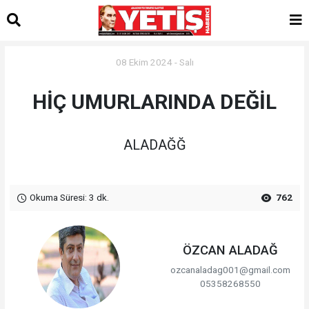
08 Ekim 2024 - Salı
HİÇ UMURLARINDA DEĞİL
ALADAĞĞ
Okuma Süresi: 3 dk.
762
ÖZCAN ALADAĞ
ozcanaladag001@gmail.com
05358268550