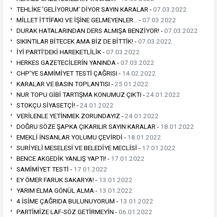
TEHLİKE 'GELİYORUM' DİYOR SAYIN KARALAR -
07.03.2022
MİLLET İTTİFAKI VE İŞİNE GELMEYENLER… -
07.03.2022
DURAK HATALARINDAN DERS ALMIŞA BENZİYOR! -
07.03.2022
SIKINTILAR BİTECEK AMA BİZ DE BİTTİK! -
07.03.2022
İYİ PARTİ'DEKİ HAREKETLİLİK -
07.03.2022
HERKES GAZETECİLERİN YANINDA -
07.03.2022
CHP'YE SAMİMİYET TESTİ ÇAĞRISI -
14.02.2022
KARALAR VE BASIN TOPLANTISI -
25.01.2022
NUR TOPU GİBİ TARTIŞMA KONUMUZ ÇIKTI -
24.01.2022
STOKÇU SİYASETÇİ! -
24.01.2022
VERİLENLE YETİNMEK ZORUNDAYIZ -
24.01.2022
DOĞRU SÖZE ŞAPKA ÇIKARILIR SAYIN KARALAR -
18.01.2022
EMEKLİ İNSANLAR YOLUMU ÇEVİRDİ -
18.01.2022
SURİYELİ MESELESİ VE BELEDİYE MECLİSİ -
17.01.2022
BENCE AKGEDİK YANLIŞ YAPTI! -
17.01.2022
SAMİMİYET TESTİ -
17.01.2022
EY ÖMER FARUK SAKARYA! -
13.01.2022
YARIM ELMA GÖNÜL ALMA -
13.01.2022
4 İSİME ÇAĞRIDA BULUNUYORUM -
13.01.2022
PARTİMİZE LAF-SÖZ GETİRMEYİN -
06.01.2022