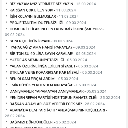
BİZ YAZAMAYIZ YERİMİZE SİZ YAZIN -
12.03.2024
KARIŞAN ÇOK BİLEN YOK! -
11.03.2024
İŞİN KOLAYINI BULMUŞLAR -
11.03.2024
PROJE TANITIMI DÜZENSİZLİĞİ -
09.03.2024
CUMHUR İTTİFAKI NEDEN EKONOMİYİ KONUŞMUYOR? -
09.03.2024
SONER ÇETİN'İN İSYANI -
09.03.2024
'YAPACAĞIZ' AMA HANGİ PARAYLA? -
09.03.2024
BİR TON SU 40 LİRA SAYIN KARALAR! -
05.03.2024
YÜZDE 45 MEMNUNİYETSİZLİĞİ -
05.03.2024
YALAN ÜZERİNE İNŞA EDİLEN SİYASET -
05.03.2024
STK'LAR VE NE KOPARIRSAK KAR MİSALİ -
05.03.2024
BEN OLSAM FIRÇALARDIM! -
05.03.2024
EMİR BÜYÜK YERDEN: KALKIN AYAĞA! -
05.03.2024
DANIŞMANLIK YAPAMAYAN DANIŞMANLAR -
05.03.2024
YENİDEN REFAH PARTİSİ'NDE TORUN RAHATSIZLIĞI -
25.02.2024
BAŞKAN ADAYLARI SÖZ VEREBİLECEK Mİ? -
25.02.2024
ADANA'DA DEM PARTİ-CHP ANLAŞMASININ KOŞULLARI -
25.02.2024
BAŞIMIZI DÖNDÜRDÜLER! -
25.02.2024