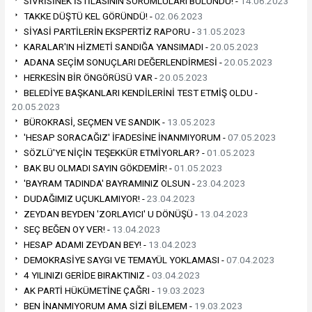
SİVRİSİNEK İSTİLASININ SORUMLULARI BULUNDU! -
14.06.2023
TAKKE DÜŞTÜ KEL GÖRÜNDÜ! -
02.06.2023
SİYASİ PARTİLERİN EKSPERTİZ RAPORU -
31.05.2023
KARALAR'IN HİZMETİ SANDIĞA YANSIMADI -
20.05.2023
ADANA SEÇİM SONUÇLARI DEĞERLENDİRMESİ -
20.05.2023
HERKESİN BİR ÖNGÖRÜSÜ VAR -
20.05.2023
BELEDİYE BAŞKANLARI KENDİLERİNİ TEST ETMİŞ OLDU -
20.05.2023
BÜROKRASİ, SEÇMEN VE SANDIK -
13.05.2023
'HESAP SORACAĞIZ' İFADESİNE İNANMIYORUM -
07.05.2023
SÖZLÜ'YE NİÇİN TEŞEKKÜR ETMİYORLAR? -
01.05.2023
BAK BU OLMADI SAYIN GÖKDEMİR! -
01.05.2023
'BAYRAM TADINDA' BAYRAMINIZ OLSUN -
23.04.2023
DUDAĞIMIZ UÇUKLAMIYOR! -
23.04.2023
ZEYDAN BEYDEN 'ZORLAYICI' U DÖNÜŞÜ -
13.04.2023
SEÇ BEĞEN OY VER! -
13.04.2023
HESAP ADAMI ZEYDAN BEY! -
13.04.2023
DEMOKRASİYE SAYGI VE TEMAYÜL YOKLAMASI -
07.04.2023
4 YILINIZI GERİDE BIRAKTINIZ -
03.04.2023
AK PARTİ HÜKÜMETİNE ÇAĞRI -
19.03.2023
BEN İNANMIYORUM AMA SİZİ BİLEMEM -
19.03.2023