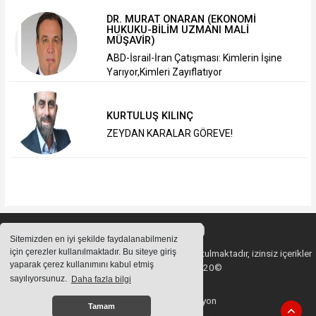
DR. MURAT ONARAN (EKONOMİ
HUKUKU-BİLİM UZMANI MALİ
MÜŞAVİR)
ABD-İsrail-İran Çatışması: Kimlerin İşine
Yarıyor,Kimleri Zayıflatıyor
KURTULUŞ KILINÇ
ZEYDAN KARALAR GÖREVE!
Sitemizden en iyi şekilde faydalanabilmeniz
için çerezler kullanılmaktadır. Bu siteye giriş
Sitemizde bulunan içeriklerin tüm hakları saklı tutulmaktadır, izinsiz içerikler
yaparak çerez kullanımını kabul etmiş
kullanılamaz. Copyright 2020©
sayılıyorsunuz.
Daha fazla bilgi
Haber Yazılımı:
Web Aksiyon
Tamam
haber yazılımı
haber paketi
haber scripti
haber yazılım
haber script