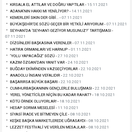
KIRSALA EL ATTILAR VE DOĞRU YAPTILAR -
15.11.2021
ADANA'NIN HAKKI MI YENİLİYOR? -
14.11.2021
KEMERLERİ SIKIN DER GİBİ… -
07.11.2021
BÜYÜKŞEHİR'DE SÖZÜ GEÇER BİR YETKİLİ ARIYORUM -
07.11.2021
SEYHAN'DA 'SEYHAN'I GEZİYOR MUSUNUZ?' TARTIŞMASI -
07.11.2021
DİZGİNLERİ BAŞKASINA VERENLER -
07.11.2021
HATIRA ORMANLARI VE HARNUP -
01.11.2021
'YOLU YAPACAĞIZ' SÖZÜ -
27.10.2021
KAZIM ÖZGAN'DAN YANIT VAR -
24.10.2021
BUĞDAY EKİMİNDEN VAZGEÇİYORLAR -
22.10.2021
ANADOLU İNSANI VEFALIDIR -
22.10.2021
BAŞARIRSA BÜYÜK BAŞARI -
22.10.2021
CUMHURBAŞKANININ GENÇLERLE BULUŞMASI -
22.10.2021
YEREL YÖNETİCİLER NİÇİN BU KADAR RAHAT? -
18.10.2021
KÖTÜ ÖRNEK OLUYORLAR! -
18.10.2021
HESAP SORMA MESELESİ -
11.10.2021
SİYASİ İRADE VE BİTMEYEN ÇİLE -
08.10.2021
KEŞKE BAŞKA MARKETLEREDE UĞRASAYDI -
08.10.2021
LEZZET FESTİVALİ VE VERİLEN MESAJLAR -
08.10.2021