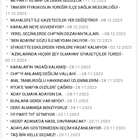
AK PARTİ VE MHP'DE DERİN SESSİZLİK -
11.12.2023
TAM BİR FİYASKOSUN YÜREĞİR İLÇE SAĞLIK MÜDÜRLÜĞÜ! -
11.12.2023
MUHALEFET İLE GAZETECİLER YER DEĞİŞTİRDİ! -
08.12.2023
KARALAR NEYE GÜVENİYOR? -
08.12.2023
YEREL SEÇİMLERDE CHP'NİN DEZAVANTAJLARI… -
08.12.2023
'BEN ADAYIM' SÖZÜ İLE MEYDAN OKUYOR -
05.12.2023
SİYASETTE ESKİLERDEN YENİLERE FIRSAT KALMIYOR -
02.12.2023
'AZIKLARINDA HİÇBİR ŞEY OLMAYAN' SİYASETÇİLER TÜREDİ -
02.12.2023
KARALAR'IN YASAĞI KALKMIŞ! -
28.11.2023
CHP'Yİ ANLAMIŞ DEĞİLİM VALLAHİ… -
28.11.2023
ANIL TANBUROĞLU HAKKINDAKİ İZLENİMLERİM -
28.11.2023
RTÜK'E 'MAFYA DİZİLERİ' ÇAĞRISI -
28.11.2023
ADAY OLMAYA ADAYSIN DA… -
28.11.2023
BUNLARA GEREK VAR MIYDI? -
28.11.2023
DERS ALMAMIŞA BENZİYORUZ -
28.11.2023
İYİ PARTİ 'İYİ' GİTMİYOR -
20.11.2023
HEDEP ADANA'DA NASIL DAVRANACAK? -
20.11.2023
ADAYLARI GÖSTERMEDEN SEÇİM KAZANILMIYOR -
20.11.2023
TAŞ İBİK KELLE SEÇMEZ! -
20.11.2023