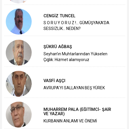
CENGİZ TUNCEL
S O R U Y O R U Z !... GÜMÜŞYAKA'DA
SESSİZLİK... NEDEN?
ŞÜKRÜ AĞBAŞ
Seyhan’ın Muhtarlarından Yükselen
Çığlık: Hizmet alamıyoruz
VASFİ AŞÇI
AVRUPA’YI SALLAYAN BEŞ YÜREK
MUHARREM PALA (EĞİTİMCİ- ŞAİR
VE YAZAR)
KURBANIN ANLAMI VE ÖNEMİ