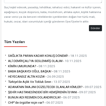
Suç teşkil edecek, yasadışı, tehditkar, rahatsız edici, hakaret ve küfür içeren,
aşağılayıcı, küçük düşürücü, kaba, müstehcen, ahlaka aykırı, kişilik haklarına
zarar verici ya da benzeri niteliklerde içeriklerden doğan her türlü mali,
hukuki, cezai, idari sorumluluk içeriği gönderen Üye/Üyeler’e aittir.
Gönder
Tüm Yazıları
SAĞLIKTA PARAN KADAR KONUŞ DÖNEMİ! -
18.11.2025
ALİ DEMİRÇALI’YA SESLENMİŞ OLALIM -
10.11.2025
KİMİN UMURUNDA? -
08.11.2025
BABA BAŞKAYDI OĞUL BAŞKA! -
08.11.2025
HEYECANSIZ ALTIN KOZA! -
26.09.2025
Türkiye’de Açlık Ve Tokluk Sınırı -
13.07.2025
ADANA’NIN İMAJINI DÜZELTECEK OLANLAR KİMLER? -
09.07.2025
ŞEHİR HASTANESİNDEKİ BİR HEMŞİRENİN İSYANI -
09.07.2025
BUNUN ADI RESMEN DOLANDIRICILIK! -
06.07.2025
CHP’de örgütler niçin var? -
06.07.2025