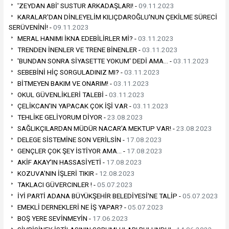
'ZEYDAN ABİ' SUSTUR ARKADAŞLARI! -
09.11.2023
KARALAR'DAN DİNLEYELİM KILIÇDAROĞLU'NUN ÇEKİLME SÜRECİ
SERÜVENİNİ! -
09.11.2023
MERAL HANIMI İKNA EDEBİLİRLER Mİ? -
03.11.2023
TRENDEN İNENLER VE TRENE BİNENLER -
03.11.2023
'BUNDAN SONRA SİYASETTE YOKUM' DEDİ AMA… -
03.11.2023
SEBEBİNİ HİÇ SORGULADINIZ MI? -
03.11.2023
BİTMEYEN BAKIM VE ONARIM! -
03.11.2023
OKUL GÜVENLİKLERİ TALEBİ -
03.11.2023
ÇELİKCAN'IN YAPACAK ÇOK İŞİ VAR -
03.11.2023
TEHLİKE GELİYORUM DİYOR -
23.08.2023
SAĞLIKÇILARDAN MÜDÜR NACAR'A MEKTUP VAR! -
23.08.2023
DELEGE SİSTEMİNE SON VERİLSİN -
17.08.2023
GENÇLER ÇOK ŞEY İSTİYOR AMA… -
17.08.2023
AKİF AKAY'IN HASSASİYETİ -
17.08.2023
KOZUVA'NIN İŞLERİ TIKIR -
12.08.2023
TAKLACI GÜVERCINLER ! -
05.07.2023
İYİ PARTİ ADANA BÜYÜKŞEHİR BELEDİYESİ'NE TALİP -
05.07.2023
EMEKLİ DERNEKLERİ NE İŞ YAPAR? -
05.07.2023
BOŞ YERE SEVİNMEYİN -
17.06.2023