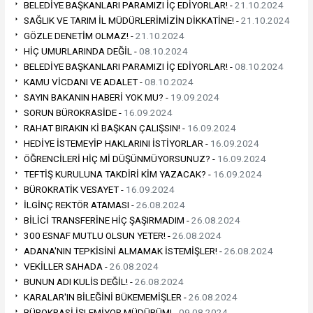
BELEDİYE BAŞKANLARI PARAMIZI İÇ EDİYORLAR! -
21.10.2024
SAĞLIK VE TARIM İL MÜDÜRLERİMİZİN DİKKATİNE! -
21.10.2024
GÖZLE DENETİM OLMAZ! -
21.10.2024
HİÇ UMURLARINDA DEĞİL -
08.10.2024
BELEDİYE BAŞKANLARI PARAMIZI İÇ EDİYORLAR! -
08.10.2024
KAMU VİCDANI VE ADALET -
08.10.2024
SAYIN BAKANIN HABERİ YOK MU? -
19.09.2024
SORUN BÜROKRASİDE -
16.09.2024
RAHAT BIRAKIN Kİ BAŞKAN ÇALIŞSIN! -
16.09.2024
HEDİYE İSTEMEYİP HAKLARINI İSTİYORLAR -
16.09.2024
ÖĞRENCİLERİ HİÇ Mİ DÜŞÜNMÜYORSUNUZ? -
16.09.2024
TEFTİŞ KURULUNA TAKDİRİ KİM YAZACAK? -
16.09.2024
BÜROKRATİK VESAYET -
16.09.2024
İLGİNÇ REKTÖR ATAMASI -
26.08.2024
BİLİCİ TRANSFERİNE HİÇ ŞAŞIRMADIM -
26.08.2024
300 ESNAF MUTLU OLSUN YETER! -
26.08.2024
ADANA'NIN TEPKİSİNİ ALMAMAK İSTEMİŞLER! -
26.08.2024
VEKİLLER SAHADA -
26.08.2024
BUNUN ADI KULİS DEĞİL! -
26.08.2024
KARALAR'IN BİLEĞİNİ BÜKEMEMİŞLER -
26.08.2024
BÜROKRASİ İŞLEMİYOR MÜDÜRÜM! -
09.08.2024