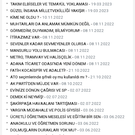
TAKIM ELBİSELER VE TEMAYÜL YOKLAMASI -
19.03.2023
GÜZEL İNSANA MİLLETVEKİLLİĞİ YAKIŞIR -
19.03.2023
KİME NE OLDU ? -
10.11.2022
MUHTARLARI DA ANLAMAK MÜMKÜN DEĞİL -
08.11.2022
GÖRMEDİM, DUYMADIM, BİLMİYORUM! -
08.11.2022
İTİRAZIMIZ VAR -
08.11.2022
SEVENLER KADAR SEVMEYENLER OLURSA -
08.11.2022
MANSURLU YOLU BULMACASI -
08.11.2022
METRO, TRAMVAY VE HALİSÇELİK -
08.11.2022
ADANA TİCARET ODASI'NDA YENİ DÖNEM -
08.11.2022
FATİH KOCAİSPİR VE ADALETİ! -
21.10.2022
ATO seçimlerinde şifreli oy mu kullanıldı mı ? -
21.10.2022
AK PARTİ'DEN MÜJDE VAR -
08.10.2022
EVİNİZE DÖNÜN ÇAĞRISI VE SP -
02.07.2022
DEMEK Kİ NEYMİŞ! -
02.07.2022
ŞAKİRPAŞA HAVAALANI TARTIŞMASI -
02.07.2022
YARGIYA MÜDAHALE VE POLİS GİYSİSİ -
03.06.2022
ÜCRETLİ ÖĞRETMEN MESELESİ VE EĞİTİM BİR SEN -
03.06.2022
ANAOKULU VE ÖĞRETMEN SORUNU -
03.06.2022
DOLMUŞLARIN DURAKLARI YOK MU? -
03.06.2022