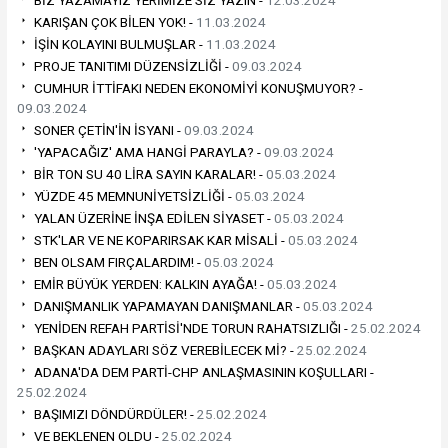
KARIŞAN ÇOK BİLEN YOK! -
11.03.2024
İŞİN KOLAYINI BULMUŞLAR -
11.03.2024
PROJE TANITIMI DÜZENSİZLİĞİ -
09.03.2024
CUMHUR İTTİFAKI NEDEN EKONOMİYİ KONUŞMUYOR? -
09.03.2024
SONER ÇETİN'İN İSYANI -
09.03.2024
'YAPACAĞIZ' AMA HANGİ PARAYLA? -
09.03.2024
BİR TON SU 40 LİRA SAYIN KARALAR! -
05.03.2024
YÜZDE 45 MEMNUNİYETSİZLİĞİ -
05.03.2024
YALAN ÜZERİNE İNŞA EDİLEN SİYASET -
05.03.2024
STK'LAR VE NE KOPARIRSAK KAR MİSALİ -
05.03.2024
BEN OLSAM FIRÇALARDIM! -
05.03.2024
EMİR BÜYÜK YERDEN: KALKIN AYAĞA! -
05.03.2024
DANIŞMANLIK YAPAMAYAN DANIŞMANLAR -
05.03.2024
YENİDEN REFAH PARTİSİ'NDE TORUN RAHATSIZLIĞI -
25.02.2024
BAŞKAN ADAYLARI SÖZ VEREBİLECEK Mİ? -
25.02.2024
ADANA'DA DEM PARTİ-CHP ANLAŞMASININ KOŞULLARI -
25.02.2024
BAŞIMIZI DÖNDÜRDÜLER! -
25.02.2024
VE BEKLENEN OLDU -
25.02.2024