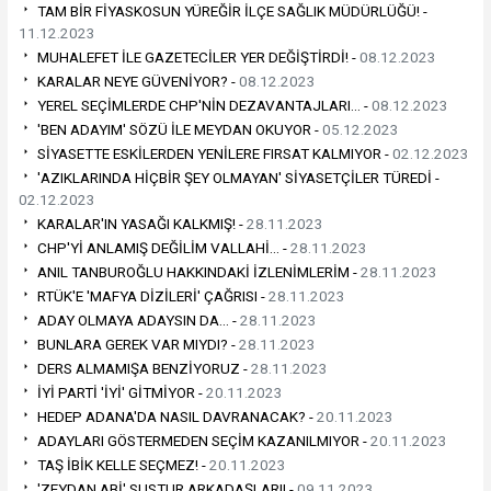
TAM BİR FİYASKOSUN YÜREĞİR İLÇE SAĞLIK MÜDÜRLÜĞÜ! -
11.12.2023
MUHALEFET İLE GAZETECİLER YER DEĞİŞTİRDİ! -
08.12.2023
KARALAR NEYE GÜVENİYOR? -
08.12.2023
YEREL SEÇİMLERDE CHP'NİN DEZAVANTAJLARI… -
08.12.2023
'BEN ADAYIM' SÖZÜ İLE MEYDAN OKUYOR -
05.12.2023
SİYASETTE ESKİLERDEN YENİLERE FIRSAT KALMIYOR -
02.12.2023
'AZIKLARINDA HİÇBİR ŞEY OLMAYAN' SİYASETÇİLER TÜREDİ -
02.12.2023
KARALAR'IN YASAĞI KALKMIŞ! -
28.11.2023
CHP'Yİ ANLAMIŞ DEĞİLİM VALLAHİ… -
28.11.2023
ANIL TANBUROĞLU HAKKINDAKİ İZLENİMLERİM -
28.11.2023
RTÜK'E 'MAFYA DİZİLERİ' ÇAĞRISI -
28.11.2023
ADAY OLMAYA ADAYSIN DA… -
28.11.2023
BUNLARA GEREK VAR MIYDI? -
28.11.2023
DERS ALMAMIŞA BENZİYORUZ -
28.11.2023
İYİ PARTİ 'İYİ' GİTMİYOR -
20.11.2023
HEDEP ADANA'DA NASIL DAVRANACAK? -
20.11.2023
ADAYLARI GÖSTERMEDEN SEÇİM KAZANILMIYOR -
20.11.2023
TAŞ İBİK KELLE SEÇMEZ! -
20.11.2023
'ZEYDAN ABİ' SUSTUR ARKADAŞLARI! -
09.11.2023