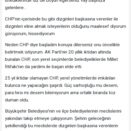
istediklerinde siz de boyun eğerseniz vay başınıza
gelenlere…
CHP’nin içerisinde bu gibi dizginleri başkasına verenler ile
dizginleri eline almak isteyenlerin olduğunu maalesef diyorum
görüyorum, hissediyorum.
Neden CHP diye başladım konuya dilerseniz onu öncelikle
belirtmek istiyorum. AK Parti’nin 20 yıllık iktidarı altında
bunalan CHP, son yerel seçimlerde belediyeliklerde Millet
İttifakı’nın da yardımı ile başarı elde etti.
25 yıl iktidar olamayan CHP, yerel yönetimlerde imkânları
bulunca ne yapacağını şaşırdı. Güç sarhoşluğu mu desem,
para hırsı mı desem bilemiyorum ama ortalık biranda toz
duman oldu.
Büyükşehir Belediyesi’nin ve ilçe belediyelerinin meclislerini
yakından takip etmeye çalışıyorum. Şehrin geleceğinin
şekillendiği bu meclislerde dizginleri başkasına verenlerin