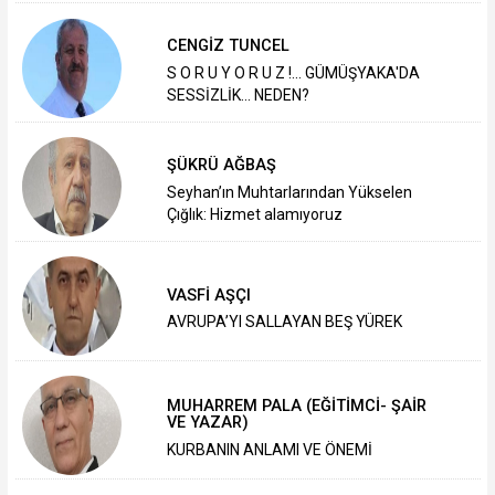
CENGİZ TUNCEL
S O R U Y O R U Z !... GÜMÜŞYAKA'DA
SESSİZLİK... NEDEN?
ŞÜKRÜ AĞBAŞ
Seyhan’ın Muhtarlarından Yükselen
Çığlık: Hizmet alamıyoruz
VASFİ AŞÇI
AVRUPA’YI SALLAYAN BEŞ YÜREK
MUHARREM PALA (EĞİTİMCİ- ŞAİR
VE YAZAR)
KURBANIN ANLAMI VE ÖNEMİ