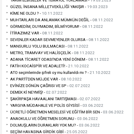
GÜZEL İNSANA MİLLETVEKİLLİĞİ YAKIŞIR -
19.03.2023
KİME NE OLDU ? -
10.11.2022
MUHTARLARI DA ANLAMAK MÜMKÜN DEĞİL -
08.11.2022
GÖRMEDİM, DUYMADIM, BİLMİYORUM! -
08.11.2022
İTİRAZIMIZ VAR -
08.11.2022
SEVENLER KADAR SEVMEYENLER OLURSA -
08.11.2022
MANSURLU YOLU BULMACASI -
08.11.2022
METRO, TRAMVAY VE HALİSÇELİK -
08.11.2022
ADANA TİCARET ODASI'NDA YENİ DÖNEM -
08.11.2022
FATİH KOCAİSPİR VE ADALETİ! -
21.10.2022
ATO seçimlerinde şifreli oy mu kullanıldı mı ? -
21.10.2022
AK PARTİ'DEN MÜJDE VAR -
08.10.2022
EVİNİZE DÖNÜN ÇAĞRISI VE SP -
02.07.2022
DEMEK Kİ NEYMİŞ! -
02.07.2022
ŞAKİRPAŞA HAVAALANI TARTIŞMASI -
02.07.2022
YARGIYA MÜDAHALE VE POLİS GİYSİSİ -
03.06.2022
ÜCRETLİ ÖĞRETMEN MESELESİ VE EĞİTİM BİR SEN -
03.06.2022
ANAOKULU VE ÖĞRETMEN SORUNU -
03.06.2022
DOLMUŞLARIN DURAKLARI YOK MU? -
03.06.2022
SEÇİM HAVASINA GİRDİK GİBİ -
25.05.2022