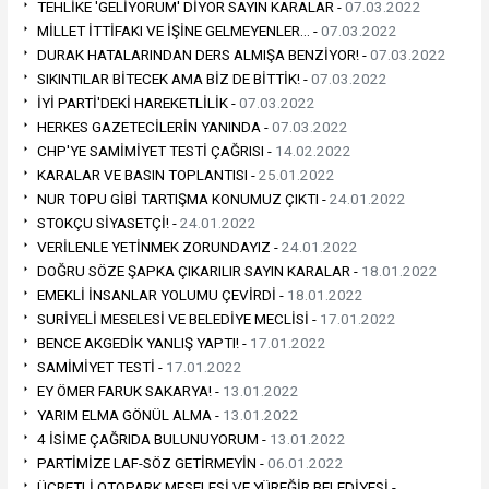
TEHLİKE 'GELİYORUM' DİYOR SAYIN KARALAR -
07.03.2022
MİLLET İTTİFAKI VE İŞİNE GELMEYENLER… -
07.03.2022
DURAK HATALARINDAN DERS ALMIŞA BENZİYOR! -
07.03.2022
SIKINTILAR BİTECEK AMA BİZ DE BİTTİK! -
07.03.2022
İYİ PARTİ'DEKİ HAREKETLİLİK -
07.03.2022
HERKES GAZETECİLERİN YANINDA -
07.03.2022
CHP'YE SAMİMİYET TESTİ ÇAĞRISI -
14.02.2022
KARALAR VE BASIN TOPLANTISI -
25.01.2022
NUR TOPU GİBİ TARTIŞMA KONUMUZ ÇIKTI -
24.01.2022
STOKÇU SİYASETÇİ! -
24.01.2022
VERİLENLE YETİNMEK ZORUNDAYIZ -
24.01.2022
DOĞRU SÖZE ŞAPKA ÇIKARILIR SAYIN KARALAR -
18.01.2022
EMEKLİ İNSANLAR YOLUMU ÇEVİRDİ -
18.01.2022
SURİYELİ MESELESİ VE BELEDİYE MECLİSİ -
17.01.2022
BENCE AKGEDİK YANLIŞ YAPTI! -
17.01.2022
SAMİMİYET TESTİ -
17.01.2022
EY ÖMER FARUK SAKARYA! -
13.01.2022
YARIM ELMA GÖNÜL ALMA -
13.01.2022
4 İSİME ÇAĞRIDA BULUNUYORUM -
13.01.2022
PARTİMİZE LAF-SÖZ GETİRMEYİN -
06.01.2022
ÜCRETLİ OTOPARK MESELESİ VE YÜREĞİR BELEDİYESİ -