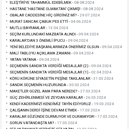
ELEŞTİRİYE TAHAMMÜL EDEBİLMEK -
08.08.2024
HASTANE 'HASTANE OLMAKTAN' ÇIKMIŞ! -
08.08.2024
OBALAR CADDESİNE HİÇ GİRDİNİZ Mİ? -
29.07.2024
MURAT SANCAK ÇABUK PES ETTİ -
04.06.2024
MUTLU BAYRAMLAR -
13.04.2024
SEÇİM KURLUNDAKİ MAZBATA ALINDI -
09.04.2024
KARALAR'DAN 3 ÖNEMLİ İPUCU -
09.04.2024
YENİ BELEDİYE BAŞKANLARIMIZA ÖNERİMİZ OLSUN -
09.04.2024
MALİ TABLOYU AÇIKLAMA ZAMANI -
09.04.2024
YATAN YATANA -
09.04.2024
SEÇMENİN SANDIKTA VERDİĞİ MESAJLAR (2) -
09.04.2024
SEÇMENİN SANDIKTA VERDİĞİ MESAJLAR (1) -
02.04.2024
KÖRÜ KÖRÜNE SİYASETİN PEŞİNE TAKILANLAR -
31.03.2024
SANDIK SEÇMENİN HUZURUNDA -
30.03.2024
MAKETLER GÜZEL AMA PARA NEREDE? -
27.03.2024
GÜÇ ZEHİRLENMESİ VE ZEYDAN KARALAR -
26.03.2024
KENDİ KADERİMİZİ KENDİMİZ TAYİN EDİYORUZ -
19.03.2024
ÇALIŞANIN DERDİ İŞİNE DEVAM ETMEK -
17.03.2024
KARALAR SÖZÜNDE DURMUYOR VE DURAMIYOR! -
17.03.2024
SORUN VATANDAŞTA MI? -
17.03.2024
BİZ YAZAMAYIZ YERİMİZE SİZ YAZIN -
12.03.2024