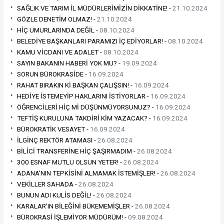
SAĞLIK VE TARIM İL MÜDÜRLERİMİZİN DİKKATİNE! -
21.10.2024
GÖZLE DENETİM OLMAZ! -
21.10.2024
HİÇ UMURLARINDA DEĞİL -
08.10.2024
BELEDİYE BAŞKANLARI PARAMIZI İÇ EDİYORLAR! -
08.10.2024
KAMU VİCDANI VE ADALET -
08.10.2024
SAYIN BAKANIN HABERİ YOK MU? -
19.09.2024
SORUN BÜROKRASİDE -
16.09.2024
RAHAT BIRAKIN Kİ BAŞKAN ÇALIŞSIN! -
16.09.2024
HEDİYE İSTEMEYİP HAKLARINI İSTİYORLAR -
16.09.2024
ÖĞRENCİLERİ HİÇ Mİ DÜŞÜNMÜYORSUNUZ? -
16.09.2024
TEFTİŞ KURULUNA TAKDİRİ KİM YAZACAK? -
16.09.2024
BÜROKRATİK VESAYET -
16.09.2024
İLGİNÇ REKTÖR ATAMASI -
26.08.2024
BİLİCİ TRANSFERİNE HİÇ ŞAŞIRMADIM -
26.08.2024
300 ESNAF MUTLU OLSUN YETER! -
26.08.2024
ADANA'NIN TEPKİSİNİ ALMAMAK İSTEMİŞLER! -
26.08.2024
VEKİLLER SAHADA -
26.08.2024
BUNUN ADI KULİS DEĞİL! -
26.08.2024
KARALAR'IN BİLEĞİNİ BÜKEMEMİŞLER -
26.08.2024
BÜROKRASİ İŞLEMİYOR MÜDÜRÜM! -
09.08.2024