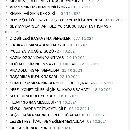
KIRSALA EL ATTILAR VE DOĞRU YAPTILAR -
15.11.2021
ADANA'NIN HAKKI MI YENİLİYOR? -
14.11.2021
KEMERLERİ SIKIN DER GİBİ… -
07.11.2021
BÜYÜKŞEHİR'DE SÖZÜ GEÇER BİR YETKİLİ ARIYORUM -
07.11.2021
SEYHAN'DA 'SEYHAN'I GEZİYOR MUSUNUZ?' TARTIŞMASI -
07.11.2021
DİZGİNLERİ BAŞKASINA VERENLER -
07.11.2021
HATIRA ORMANLARI VE HARNUP -
01.11.2021
'YOLU YAPACAĞIZ' SÖZÜ -
27.10.2021
KAZIM ÖZGAN'DAN YANIT VAR -
24.10.2021
BUĞDAY EKİMİNDEN VAZGEÇİYORLAR -
22.10.2021
ANADOLU İNSANI VEFALIDIR -
22.10.2021
BAŞARIRSA BÜYÜK BAŞARI -
22.10.2021
CUMHURBAŞKANININ GENÇLERLE BULUŞMASI -
22.10.2021
YEREL YÖNETİCİLER NİÇİN BU KADAR RAHAT? -
18.10.2021
KÖTÜ ÖRNEK OLUYORLAR! -
18.10.2021
HESAP SORMA MESELESİ -
11.10.2021
SİYASİ İRADE VE BİTMEYEN ÇİLE -
08.10.2021
KEŞKE BAŞKA MARKETLEREDE UĞRASAYDI -
08.10.2021
LEZZET FESTİVALİ VE VERİLEN MESAJLAR -
08.10.2021
LAF ÇOK İCRAAT YOK -
08.10.2021