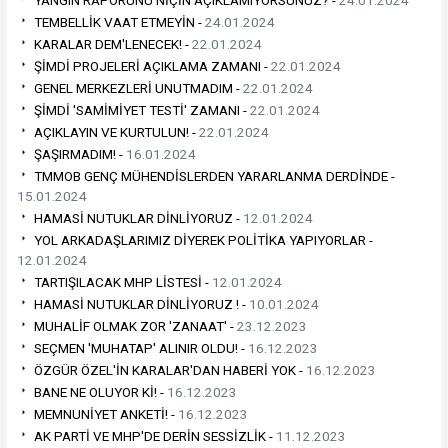
TEMBELLİK VAAT ETMEYİN -
24.01.2024
KARALAR DEM'LENECEK! -
22.01.2024
ŞİMDİ PROJELERİ AÇIKLAMA ZAMANI -
22.01.2024
GENEL MERKEZLERİ UNUTMADIM -
22.01.2024
ŞİMDİ 'SAMİMİYET TESTİ' ZAMANI -
22.01.2024
AÇIKLAYIN VE KURTULUN! -
22.01.2024
ŞAŞIRMADIM! -
16.01.2024
TMMOB GENÇ MÜHENDİSLERDEN YARARLANMA DERDİNDE -
15.01.2024
HAMASİ NUTUKLAR DİNLİYORUZ -
12.01.2024
YOL ARKADAŞLARIMIZ DİYEREK POLİTİKA YAPIYORLAR -
12.01.2024
TARTIŞILACAK MHP LİSTESİ -
12.01.2024
HAMASİ NUTUKLAR DİNLİYORUZ ! -
10.01.2024
MUHALİF OLMAK ZOR 'ZANAAT' -
23.12.2023
SEÇMEN 'MUHATAP' ALINIR OLDU! -
16.12.2023
ÖZGÜR ÖZEL'İN KARALAR'DAN HABERİ YOK -
16.12.2023
BANE NE OLUYOR Kİ! -
16.12.2023
MEMNUNİYET ANKETİ! -
16.12.2023
AK PARTİ VE MHP'DE DERİN SESSİZLİK -
11.12.2023