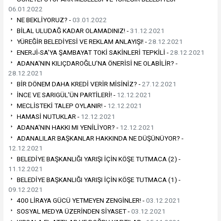
06.01.2022
NE BEKLİYORUZ? -
03.01.2022
BİLAL ULUDAĞ KADAR OLAMADINIZ! -
31.12.2021
YÜREĞİR BELEDİYESİ VE REKLAM ANLAYIŞI! -
28.12.2021
ENERJİ-SA'YA ŞAMBAYAT TOKİ SAKİNLERİ TEPKİLİ -
28.12.2021
ADANA'NIN KILIÇDAROĞLU'NA ÖNERİSİ NE OLABİLİR? -
28.12.2021
BİR DÖNEM DAHA KREDİ VERİR MİSİNİZ? -
27.12.2021
İNCE VE SARIGÜL'ÜN PARTİLERİ! -
12.12.2021
MECLİSTEKİ TALEP OYLANIR! -
12.12.2021
HAMASİ NUTUKLAR -
12.12.2021
ADANA'NIN HAKKI MI YENİLİYOR? -
12.12.2021
ADANALILAR BAŞKANLAR HAKKINDA NE DÜŞÜNÜYOR? -
12.12.2021
BELEDİYE BAŞKANLIĞI YARIŞI İÇİN KÖŞE TUTMACA (2) -
11.12.2021
BELEDİYE BAŞKANLIĞI YARIŞI İÇİN KÖŞE TUTMACA (1) -
09.12.2021
400 LİRAYA GÜCÜ YETMEYEN ZENGİNLER! -
03.12.2021
SOSYAL MEDYA ÜZERİNDEN SİYASET -
03.12.2021