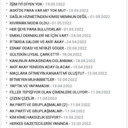
İŞİM İYİ DİYEN YOK -
19.05.2022
ASKİ'DE PARA VAR MI? YOK MU? -
19.05.2022
SAĞLIK HİZMETİNDEN KİMSE MEMNUN DEĞİL -
01.05.2022
KIVIRMAK MODA OLDU -
01.05.2022
HER ŞEYE PARA BULUYORLAR -
01.05.2022
EMEKLİ DERNEKLERİ NE İÇİN VAR? -
24.04.2022
İFTARDA SALDIRI VE AKİF AKAY -
24.04.2022
ESNAF ODASI VE NİYAZİ GÖGER -
20.04.2022
GÜLTEKİN UYSAL ÇARK ETTİ! -
18.04.2022
KANUNUN ARKASINDAN DOLANMAK -
18.04.2022
AKİF AKAY YENİDEN ADAY OLACAK -
15.04.2022
MAÇLARA GİTMEYİN KANAATİ Mİ OLUŞTU? -
13.04.2022
BİTMEYEN MUHABBETLER -
13.04.2022
YAPTIK VE YAPAMADIK -
13.04.2022
FİLLER TEPİŞİYOR OLAN ÇİMENLERE OLUYOR! -
11.04.2022
ÇİZEN ÇİZİLİR -
11.04.2022
AK PARTİ VE GRUPLAŞMALAR (2) -
11.04.2022
AK PARTİ VE GRUPLAŞMALAR! -
11.04.2022
KİM KİME HAKSIZLIK EDİYOR? -
13.03.2022
HERKES GAZETECİLERİN YANINDA -
13.03.2022