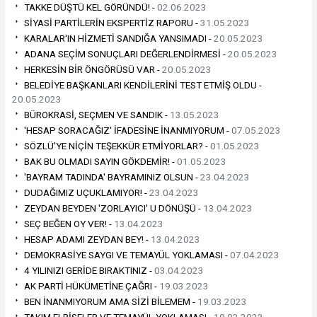
TAKKE DÜŞTÜ KEL GÖRÜNDÜ! -
02.06.2023
SİYASİ PARTİLERİN EKSPERTİZ RAPORU -
31.05.2023
KARALAR'IN HİZMETİ SANDIĞA YANSIMADI -
20.05.2023
ADANA SEÇİM SONUÇLARI DEĞERLENDİRMESİ -
20.05.2023
HERKESİN BİR ÖNGÖRÜSÜ VAR -
20.05.2023
BELEDİYE BAŞKANLARI KENDİLERİNİ TEST ETMİŞ OLDU -
20.05.2023
BÜROKRASİ, SEÇMEN VE SANDIK -
13.05.2023
'HESAP SORACAĞIZ' İFADESİNE İNANMIYORUM -
07.05.2023
SÖZLÜ'YE NİÇİN TEŞEKKÜR ETMİYORLAR? -
01.05.2023
BAK BU OLMADI SAYIN GÖKDEMİR! -
01.05.2023
'BAYRAM TADINDA' BAYRAMINIZ OLSUN -
23.04.2023
DUDAĞIMIZ UÇUKLAMIYOR! -
23.04.2023
ZEYDAN BEYDEN 'ZORLAYICI' U DÖNÜŞÜ -
13.04.2023
SEÇ BEĞEN OY VER! -
13.04.2023
HESAP ADAMI ZEYDAN BEY! -
13.04.2023
DEMOKRASİYE SAYGI VE TEMAYÜL YOKLAMASI -
07.04.2023
4 YILINIZI GERİDE BIRAKTINIZ -
03.04.2023
AK PARTİ HÜKÜMETİNE ÇAĞRI -
19.03.2023
BEN İNANMIYORUM AMA SİZİ BİLEMEM -
19.03.2023
TAKIM ELBİSELER VE TEMAYÜL YOKLAMASI -
19.03.2023