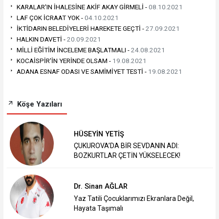
KARALAR'IN İHALESİNE AKİF AKAY GİRMELİ -
08.10.2021
LAF ÇOK İCRAAT YOK -
04.10.2021
İKTİDARIN BELEDİYELERİ HAREKETE GEÇTİ -
27.09.2021
HALKIN DAVETİ -
20.09.2021
MİLLİ EĞİTİM İNCELEME BAŞLATMALI -
24.08.2021
KOCAİSPİR'İN YERİNDE OLSAM -
19.08.2021
ADANA ESNAF ODASI VE SAMİMİYET TESTİ -
19.08.2021
Köşe Yazıları
HÜSEYİN YETİŞ
ÇUKUROVA’DA BİR SEVDANIN ADI:
BOZKURTLAR ÇETİN YÜKSELECEK!
Dr. Sinan AĞLAR
Yaz Tatili Çocuklarımızı Ekranlara Değil,
Hayata Taşımalı