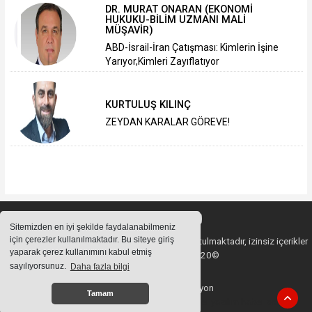
DR. MURAT ONARAN (EKONOMİ
HUKUKU-BİLİM UZMANI MALİ
MÜŞAVİR)
ABD-İsrail-İran Çatışması: Kimlerin İşine
Yarıyor,Kimleri Zayıflatıyor
KURTULUŞ KILINÇ
ZEYDAN KARALAR GÖREVE!
Sitemizden en iyi şekilde faydalanabilmeniz
için çerezler kullanılmaktadır. Bu siteye giriş
Sitemizde bulunan içeriklerin tüm hakları saklı tutulmaktadır, izinsiz içerikler
yaparak çerez kullanımını kabul etmiş
kullanılamaz. Copyright 2020©
sayılıyorsunuz.
Daha fazla bilgi
Haber Yazılımı:
Web Aksiyon
Tamam
haber yazılımı
haber paketi
haber scripti
haber yazılım
haber script