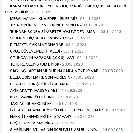
KARALAR'DAN DİNLEYELİM KILIÇDAROĞLU'NUN ÇEKİLME SÜRECİ
SERÜVENİNİ! -
09.11.2023
MERAL HANIMI İKNA EDEBİLİRLER Mİ? -
03.11.2023
TRENDEN İNENLER VE TRENE BİNENLER -
03.11.2023
'BUNDAN SONRA SİYASETTE YOKUM' DEDİ AMA… -
03.11.2023
SEBEBİNİ HİÇ SORGULADINIZ MI? -
03.11.2023
BİTMEYEN BAKIM VE ONARIM! -
03.11.2023
OKUL GÜVENLİKLERİ TALEBİ -
03.11.2023
ÇELİKCAN'IN YAPACAK ÇOK İŞİ VAR -
03.11.2023
TEHLİKE GELİYORUM DİYOR -
23.08.2023
SAĞLIKÇILARDAN MÜDÜR NACAR'A MEKTUP VAR! -
23.08.2023
DELEGE SİSTEMİNE SON VERİLSİN -
17.08.2023
GENÇLER ÇOK ŞEY İSTİYOR AMA… -
17.08.2023
AKİF AKAY'IN HASSASİYETİ -
17.08.2023
KOZUVA'NIN İŞLERİ TIKIR -
12.08.2023
TAKLACI GÜVERCINLER ! -
05.07.2023
İYİ PARTİ ADANA BÜYÜKŞEHİR BELEDİYESİ'NE TALİP -
05.07.2023
EMEKLİ DERNEKLERİ NE İŞ YAPAR? -
05.07.2023
BOŞ YERE SEVİNMEYİN -
17.06.2023
SİVRİSİNEK İSTİLASININ SORUMLULARI BULUNDU! -
14.06.2023