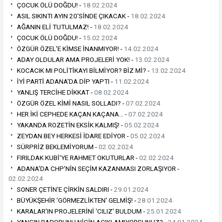
ÇOCUK ÖLÜ DOĞDU! -
18.02.2024
ASIL SIKINTI AYIN 20'SİNDE ÇIKACAK -
18.02.2024
AĞANIN ELİ TUTULMAZ! -
18.02.2024
ÇOCUK ÖLÜ DOĞDU! -
15.02.2024
ÖZGÜR ÖZEL'E KİMSE İNANMIYOR! -
14.02.2024
ADAY OLDULAR AMA PROJELERİ YOK! -
13.02.2024
KOCACIK MI POLİTİKAYI BİLMİYOR? BİZ Mİ? -
13.02.2024
İYİ PARTİ ADANA'DA DİP YAPTI -
11.02.2024
YANLIŞ TERCİHE DİKKAT -
08.02.2024
ÖZGÜR ÖZEL KİMİ NASIL SOLLADI? -
07.02.2024
HER İKİ CEPHEDE KAÇAN KAÇANA… -
07.02.2024
YAKANDA ROZETİN EKSİK KALMIŞ! -
05.02.2024
ZEYDAN BEY HERKESİ İDARE EDİYOR -
05.02.2024
SÜRPRİZ BEKLEMİYORUM -
02.02.2024
FIRILDAK KUBİ'YE RAHMET OKUTURLAR -
02.02.2024
ADANA'DA CHP'NİN SEÇİM KAZANMASI ZORLAŞIYOR -
02.02.2024
SONER ÇETİN'E ÇİRKİN SALDIRI -
29.01.2024
BÜYÜKŞEHİR 'GÖRMEZLİKTEN' GELMİŞ! -
28.01.2024
KARALAR'IN PROJELERİNİ 'CILIZ' BULDUM -
25.01.2024
YANGIN RAPORUNU NİÇİN AÇIKLAMIYORSUNUZ? -
24.01.2024