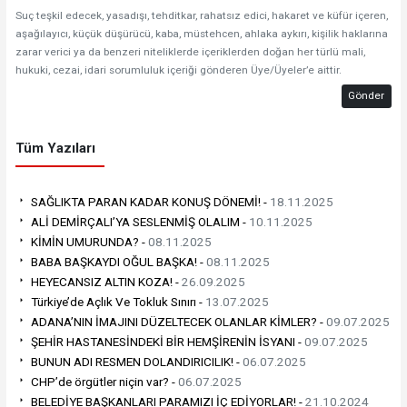
Suç teşkil edecek, yasadışı, tehditkar, rahatsız edici, hakaret ve küfür içeren,
aşağılayıcı, küçük düşürücü, kaba, müstehcen, ahlaka aykırı, kişilik haklarına
zarar verici ya da benzeri niteliklerde içeriklerden doğan her türlü mali,
hukuki, cezai, idari sorumluluk içeriği gönderen Üye/Üyeler’e aittir.
Gönder
Tüm Yazıları
SAĞLIKTA PARAN KADAR KONUŞ DÖNEMİ! -
18.11.2025
ALİ DEMİRÇALI’YA SESLENMİŞ OLALIM -
10.11.2025
KİMİN UMURUNDA? -
08.11.2025
BABA BAŞKAYDI OĞUL BAŞKA! -
08.11.2025
HEYECANSIZ ALTIN KOZA! -
26.09.2025
Türkiye’de Açlık Ve Tokluk Sınırı -
13.07.2025
ADANA’NIN İMAJINI DÜZELTECEK OLANLAR KİMLER? -
09.07.2025
ŞEHİR HASTANESİNDEKİ BİR HEMŞİRENİN İSYANI -
09.07.2025
BUNUN ADI RESMEN DOLANDIRICILIK! -
06.07.2025
CHP’de örgütler niçin var? -
06.07.2025
BELEDİYE BAŞKANLARI PARAMIZI İÇ EDİYORLAR! -
21.10.2024