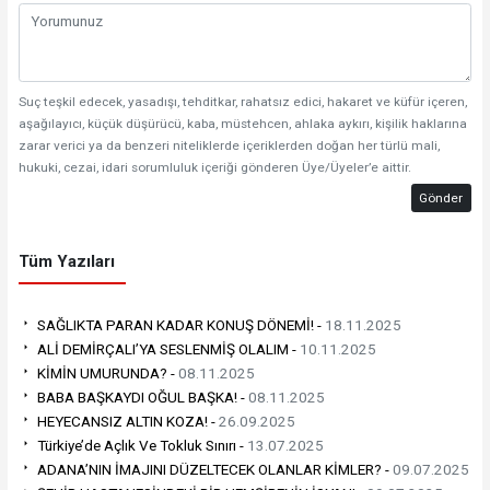
Suç teşkil edecek, yasadışı, tehditkar, rahatsız edici, hakaret ve küfür içeren,
aşağılayıcı, küçük düşürücü, kaba, müstehcen, ahlaka aykırı, kişilik haklarına
zarar verici ya da benzeri niteliklerde içeriklerden doğan her türlü mali,
hukuki, cezai, idari sorumluluk içeriği gönderen Üye/Üyeler’e aittir.
Gönder
Tüm Yazıları
SAĞLIKTA PARAN KADAR KONUŞ DÖNEMİ! -
18.11.2025
ALİ DEMİRÇALI’YA SESLENMİŞ OLALIM -
10.11.2025
KİMİN UMURUNDA? -
08.11.2025
BABA BAŞKAYDI OĞUL BAŞKA! -
08.11.2025
HEYECANSIZ ALTIN KOZA! -
26.09.2025
Türkiye’de Açlık Ve Tokluk Sınırı -
13.07.2025
ADANA’NIN İMAJINI DÜZELTECEK OLANLAR KİMLER? -
09.07.2025