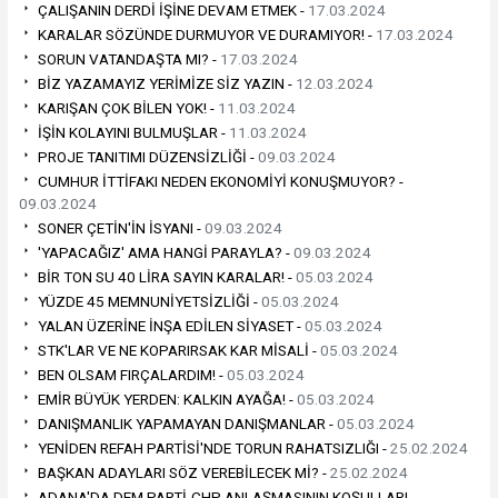
ÇALIŞANIN DERDİ İŞİNE DEVAM ETMEK -
17.03.2024
KARALAR SÖZÜNDE DURMUYOR VE DURAMIYOR! -
17.03.2024
SORUN VATANDAŞTA MI? -
17.03.2024
BİZ YAZAMAYIZ YERİMİZE SİZ YAZIN -
12.03.2024
KARIŞAN ÇOK BİLEN YOK! -
11.03.2024
İŞİN KOLAYINI BULMUŞLAR -
11.03.2024
PROJE TANITIMI DÜZENSİZLİĞİ -
09.03.2024
CUMHUR İTTİFAKI NEDEN EKONOMİYİ KONUŞMUYOR? -
09.03.2024
SONER ÇETİN'İN İSYANI -
09.03.2024
'YAPACAĞIZ' AMA HANGİ PARAYLA? -
09.03.2024
BİR TON SU 40 LİRA SAYIN KARALAR! -
05.03.2024
YÜZDE 45 MEMNUNİYETSİZLİĞİ -
05.03.2024
YALAN ÜZERİNE İNŞA EDİLEN SİYASET -
05.03.2024
STK'LAR VE NE KOPARIRSAK KAR MİSALİ -
05.03.2024
BEN OLSAM FIRÇALARDIM! -
05.03.2024
EMİR BÜYÜK YERDEN: KALKIN AYAĞA! -
05.03.2024
DANIŞMANLIK YAPAMAYAN DANIŞMANLAR -
05.03.2024
YENİDEN REFAH PARTİSİ'NDE TORUN RAHATSIZLIĞI -
25.02.2024
BAŞKAN ADAYLARI SÖZ VEREBİLECEK Mİ? -
25.02.2024
ADANA'DA DEM PARTİ-CHP ANLAŞMASININ KOŞULLARI -