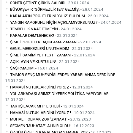
SONER ÇETİN'E ÇİRKİN SALDIRI -
29.01.2024
BÜYÜKŞEHİR 'GÖRMEZLİKTEN' GELMİŞ! -
28.01.2024
KARALAR'IN PROJELERİNİ 'CILIZ' BULDUM -
25.01.2024
YANGIN RAPORUNU NİÇİN AÇIKLAMIYORSUNUZ? -
24.01.2024
TEMBELLİK VAAT ETMEYİN -
24.01.2024
KARALAR DEM'LENECEK! -
22.01.2024
ŞİMDİ PROJELERİ AÇIKLAMA ZAMANI -
22.01.2024
GENEL MERKEZLERİ UNUTMADIM -
22.01.2024
ŞİMDİ 'SAMİMİYET TESTİ' ZAMANI -
22.01.2024
AÇIKLAYIN VE KURTULUN! -
22.01.2024
ŞAŞIRMADIM! -
16.01.2024
TMMOB GENÇ MÜHENDİSLERDEN YARARLANMA DERDİNDE -
15.01.2024
HAMASİ NUTUKLAR DİNLİYORUZ -
12.01.2024
YOL ARKADAŞLARIMIZ DİYEREK POLİTİKA YAPIYORLAR -
12.01.2024
TARTIŞILACAK MHP LİSTESİ -
12.01.2024
HAMASİ NUTUKLAR DİNLİYORUZ ! -
10.01.2024
MUHALİF OLMAK ZOR 'ZANAAT' -
23.12.2023
SEÇMEN 'MUHATAP' ALINIR OLDU! -
16.12.2023
ÖZGÜR ÖZEL'İN KARALAR'DAN HABERİ YOK -
16.12.2023