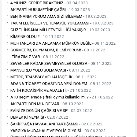
4 YILINIZI GERİDE BIRAKTINIZ -
03.04.2023
AK PARTİ HÜKÜMETİNE ÇAĞRI -
19.03.2023
BEN İNANMIYORUM AMA SİZİ BİLEMEM -
19.03.2023
TAKIM ELBİSELER VE TEMAYÜL YOKLAMASI -
19.03.2023
GÜZEL İNSANA MİLLETVEKİLLİĞİ YAKIŞIR -
19.03.2023
KİME NE OLDU ? -
10.11.2022
MUHTARLARI DA ANLAMAK MÜMKÜN DEĞİL -
08.11.2022
GÖRMEDİM, DUYMADIM, BİLMİYORUM! -
08.11.2022
İTİRAZIMIZ VAR -
08.11.2022
SEVENLER KADAR SEVMEYENLER OLURSA -
08.11.2022
MANSURLU YOLU BULMACASI -
08.11.2022
METRO, TRAMVAY VE HALİSÇELİK -
08.11.2022
ADANA TİCARET ODASI'NDA YENİ DÖNEM -
08.11.2022
FATİH KOCAİSPİR VE ADALETİ! -
21.10.2022
ATO seçimlerinde şifreli oy mu kullanıldı mı ? -
21.10.2022
AK PARTİ'DEN MÜJDE VAR -
08.10.2022
EVİNİZE DÖNÜN ÇAĞRISI VE SP -
02.07.2022
DEMEK Kİ NEYMİŞ! -
02.07.2022
ŞAKİRPAŞA HAVAALANI TARTIŞMASI -
02.07.2022
YARGIYA MÜDAHALE VE POLİS GİYSİSİ -
03.06.2022