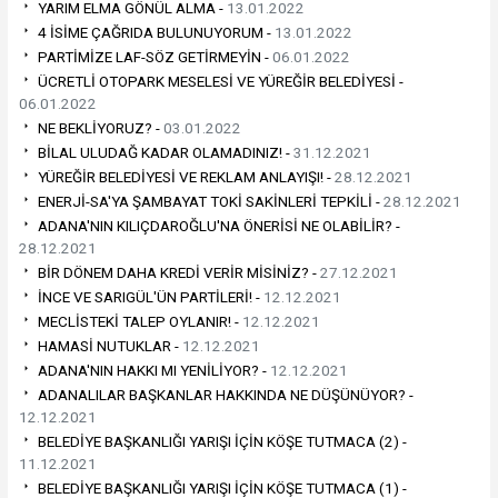
YARIM ELMA GÖNÜL ALMA -
13.01.2022
4 İSİME ÇAĞRIDA BULUNUYORUM -
13.01.2022
PARTİMİZE LAF-SÖZ GETİRMEYİN -
06.01.2022
ÜCRETLİ OTOPARK MESELESİ VE YÜREĞİR BELEDİYESİ -
06.01.2022
NE BEKLİYORUZ? -
03.01.2022
BİLAL ULUDAĞ KADAR OLAMADINIZ! -
31.12.2021
YÜREĞİR BELEDİYESİ VE REKLAM ANLAYIŞI! -
28.12.2021
ENERJİ-SA'YA ŞAMBAYAT TOKİ SAKİNLERİ TEPKİLİ -
28.12.2021
ADANA'NIN KILIÇDAROĞLU'NA ÖNERİSİ NE OLABİLİR? -
28.12.2021
BİR DÖNEM DAHA KREDİ VERİR MİSİNİZ? -
27.12.2021
İNCE VE SARIGÜL'ÜN PARTİLERİ! -
12.12.2021
MECLİSTEKİ TALEP OYLANIR! -
12.12.2021
HAMASİ NUTUKLAR -
12.12.2021
ADANA'NIN HAKKI MI YENİLİYOR? -
12.12.2021
ADANALILAR BAŞKANLAR HAKKINDA NE DÜŞÜNÜYOR? -
12.12.2021
BELEDİYE BAŞKANLIĞI YARIŞI İÇİN KÖŞE TUTMACA (2) -
11.12.2021
BELEDİYE BAŞKANLIĞI YARIŞI İÇİN KÖŞE TUTMACA (1) -