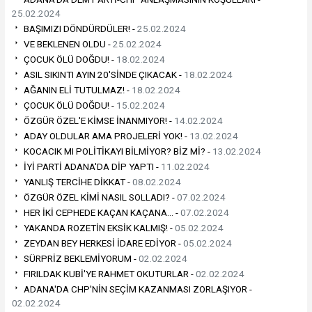
25.02.2024
BAŞIMIZI DÖNDÜRDÜLER! -
25.02.2024
VE BEKLENEN OLDU -
25.02.2024
ÇOCUK ÖLÜ DOĞDU! -
18.02.2024
ASIL SIKINTI AYIN 20'SİNDE ÇIKACAK -
18.02.2024
AĞANIN ELİ TUTULMAZ! -
18.02.2024
ÇOCUK ÖLÜ DOĞDU! -
15.02.2024
ÖZGÜR ÖZEL'E KİMSE İNANMIYOR! -
14.02.2024
ADAY OLDULAR AMA PROJELERİ YOK! -
13.02.2024
KOCACIK MI POLİTİKAYI BİLMİYOR? BİZ Mİ? -
13.02.2024
İYİ PARTİ ADANA'DA DİP YAPTI -
11.02.2024
YANLIŞ TERCİHE DİKKAT -
08.02.2024
ÖZGÜR ÖZEL KİMİ NASIL SOLLADI? -
07.02.2024
HER İKİ CEPHEDE KAÇAN KAÇANA… -
07.02.2024
YAKANDA ROZETİN EKSİK KALMIŞ! -
05.02.2024
ZEYDAN BEY HERKESİ İDARE EDİYOR -
05.02.2024
SÜRPRİZ BEKLEMİYORUM -
02.02.2024
FIRILDAK KUBİ'YE RAHMET OKUTURLAR -
02.02.2024
ADANA'DA CHP'NİN SEÇİM KAZANMASI ZORLAŞIYOR -
02.02.2024