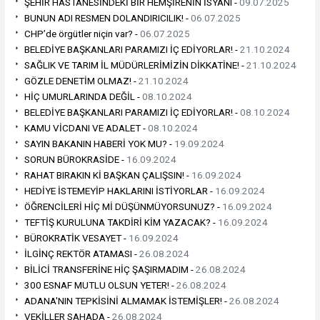
ŞEHİR HASTANESİNDEKİ BİR HEMŞİRENİN İSYANI -
09.07.2025
BUNUN ADI RESMEN DOLANDIRICILIK! -
06.07.2025
CHP’de örgütler niçin var? -
06.07.2025
BELEDİYE BAŞKANLARI PARAMIZI İÇ EDİYORLAR! -
21.10.2024
SAĞLIK VE TARIM İL MÜDÜRLERİMİZİN DİKKATİNE! -
21.10.2024
GÖZLE DENETİM OLMAZ! -
21.10.2024
HİÇ UMURLARINDA DEĞİL -
08.10.2024
BELEDİYE BAŞKANLARI PARAMIZI İÇ EDİYORLAR! -
08.10.2024
KAMU VİCDANI VE ADALET -
08.10.2024
SAYIN BAKANIN HABERİ YOK MU? -
19.09.2024
SORUN BÜROKRASİDE -
16.09.2024
RAHAT BIRAKIN Kİ BAŞKAN ÇALIŞSIN! -
16.09.2024
HEDİYE İSTEMEYİP HAKLARINI İSTİYORLAR -
16.09.2024
ÖĞRENCİLERİ HİÇ Mİ DÜŞÜNMÜYORSUNUZ? -
16.09.2024
TEFTİŞ KURULUNA TAKDİRİ KİM YAZACAK? -
16.09.2024
BÜROKRATİK VESAYET -
16.09.2024
İLGİNÇ REKTÖR ATAMASI -
26.08.2024
BİLİCİ TRANSFERİNE HİÇ ŞAŞIRMADIM -
26.08.2024
300 ESNAF MUTLU OLSUN YETER! -
26.08.2024
ADANA'NIN TEPKİSİNİ ALMAMAK İSTEMİŞLER! -
26.08.2024
VEKİLLER SAHADA -
26.08.2024