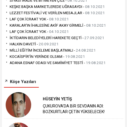
SİYASİ İRADE VE BİTMEYEN ÇİLE -
08.10.2021
KEŞKE BAŞKA MARKETLEREDE UĞRASAYDI -
08.10.2021
LEZZET FESTİVALİ VE VERİLEN MESAJLAR -
08.10.2021
LAF ÇOK İCRAAT YOK -
08.10.2021
KARALAR'IN İHALESİNE AKİF AKAY GİRMELİ -
08.10.2021
LAF ÇOK İCRAAT YOK -
04.10.2021
İKTİDARIN BELEDİYELERİ HAREKETE GEÇTİ -
27.09.2021
HALKIN DAVETİ -
20.09.2021
MİLLİ EĞİTİM İNCELEME BAŞLATMALI -
24.08.2021
KOCAİSPİR'İN YERİNDE OLSAM -
19.08.2021
ADANA ESNAF ODASI VE SAMİMİYET TESTİ -
19.08.2021
Köşe Yazıları
HÜSEYİN YETİŞ
ÇUKUROVA’DA BİR SEVDANIN ADI:
BOZKURTLAR ÇETİN YÜKSELECEK!