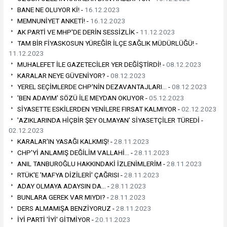
BANE NE OLUYOR Kİ! -
16.12.2023
MEMNUNİYET ANKETİ! -
16.12.2023
AK PARTİ VE MHP'DE DERİN SESSİZLİK -
11.12.2023
TAM BİR FİYASKOSUN YÜREĞİR İLÇE SAĞLIK MÜDÜRLÜĞÜ! -
11.12.2023
MUHALEFET İLE GAZETECİLER YER DEĞİŞTİRDİ! -
08.12.2023
KARALAR NEYE GÜVENİYOR? -
08.12.2023
YEREL SEÇİMLERDE CHP'NİN DEZAVANTAJLARI… -
08.12.2023
'BEN ADAYIM' SÖZÜ İLE MEYDAN OKUYOR -
05.12.2023
SİYASETTE ESKİLERDEN YENİLERE FIRSAT KALMIYOR -
02.12.2023
'AZIKLARINDA HİÇBİR ŞEY OLMAYAN' SİYASETÇİLER TÜREDİ -
02.12.2023
KARALAR'IN YASAĞI KALKMIŞ! -
28.11.2023
CHP'Yİ ANLAMIŞ DEĞİLİM VALLAHİ… -
28.11.2023
ANIL TANBUROĞLU HAKKINDAKİ İZLENİMLERİM -
28.11.2023
RTÜK'E 'MAFYA DİZİLERİ' ÇAĞRISI -
28.11.2023
ADAY OLMAYA ADAYSIN DA… -
28.11.2023
BUNLARA GEREK VAR MIYDI? -
28.11.2023
DERS ALMAMIŞA BENZİYORUZ -
28.11.2023
İYİ PARTİ 'İYİ' GİTMİYOR -
20.11.2023