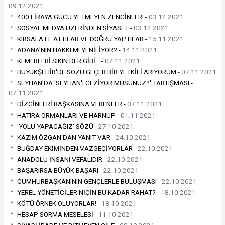
09.12.2021
400 LİRAYA GÜCÜ YETMEYEN ZENGİNLER! -
03.12.2021
SOSYAL MEDYA ÜZERİNDEN SİYASET -
03.12.2021
KIRSALA EL ATTILAR VE DOĞRU YAPTILAR -
15.11.2021
ADANA'NIN HAKKI MI YENİLİYOR? -
14.11.2021
KEMERLERİ SIKIN DER GİBİ… -
07.11.2021
BÜYÜKŞEHİR'DE SÖZÜ GEÇER BİR YETKİLİ ARIYORUM -
07.11.2021
SEYHAN'DA 'SEYHAN'I GEZİYOR MUSUNUZ?' TARTIŞMASI -
07.11.2021
DİZGİNLERİ BAŞKASINA VERENLER -
07.11.2021
HATIRA ORMANLARI VE HARNUP -
01.11.2021
'YOLU YAPACAĞIZ' SÖZÜ -
27.10.2021
KAZIM ÖZGAN'DAN YANIT VAR -
24.10.2021
BUĞDAY EKİMİNDEN VAZGEÇİYORLAR -
22.10.2021
ANADOLU İNSANI VEFALIDIR -
22.10.2021
BAŞARIRSA BÜYÜK BAŞARI -
22.10.2021
CUMHURBAŞKANININ GENÇLERLE BULUŞMASI -
22.10.2021
YEREL YÖNETİCİLER NİÇİN BU KADAR RAHAT? -
18.10.2021
KÖTÜ ÖRNEK OLUYORLAR! -
18.10.2021
HESAP SORMA MESELESİ -
11.10.2021