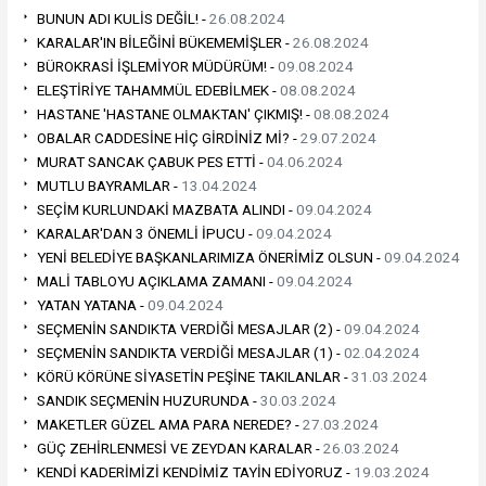
BUNUN ADI KULİS DEĞİL! -
26.08.2024
KARALAR'IN BİLEĞİNİ BÜKEMEMİŞLER -
26.08.2024
BÜROKRASİ İŞLEMİYOR MÜDÜRÜM! -
09.08.2024
ELEŞTİRİYE TAHAMMÜL EDEBİLMEK -
08.08.2024
HASTANE 'HASTANE OLMAKTAN' ÇIKMIŞ! -
08.08.2024
OBALAR CADDESİNE HİÇ GİRDİNİZ Mİ? -
29.07.2024
MURAT SANCAK ÇABUK PES ETTİ -
04.06.2024
MUTLU BAYRAMLAR -
13.04.2024
SEÇİM KURLUNDAKİ MAZBATA ALINDI -
09.04.2024
KARALAR'DAN 3 ÖNEMLİ İPUCU -
09.04.2024
YENİ BELEDİYE BAŞKANLARIMIZA ÖNERİMİZ OLSUN -
09.04.2024
MALİ TABLOYU AÇIKLAMA ZAMANI -
09.04.2024
YATAN YATANA -
09.04.2024
SEÇMENİN SANDIKTA VERDİĞİ MESAJLAR (2) -
09.04.2024
SEÇMENİN SANDIKTA VERDİĞİ MESAJLAR (1) -
02.04.2024
KÖRÜ KÖRÜNE SİYASETİN PEŞİNE TAKILANLAR -
31.03.2024
SANDIK SEÇMENİN HUZURUNDA -
30.03.2024
MAKETLER GÜZEL AMA PARA NEREDE? -
27.03.2024
GÜÇ ZEHİRLENMESİ VE ZEYDAN KARALAR -
26.03.2024
KENDİ KADERİMİZİ KENDİMİZ TAYİN EDİYORUZ -
19.03.2024