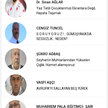
Dr. Sinan AĞLAR
Yaz Tatili Çocuklarımızı Ekranlara Değil,
Hayata Taşımalı
CENGİZ TUNCEL
S O R U Y O R U Z !... GÜMÜŞYAKA'DA
SESSİZLİK... NEDEN?
ŞÜKRÜ AĞBAŞ
Seyhan’ın Muhtarlarından Yükselen
Çığlık: Hizmet alamıyoruz
VASFİ AŞÇI
AVRUPA’YI SALLAYAN BEŞ YÜREK
MUHARREM PALA (EĞİTİMCİ- ŞAİR