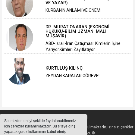
VE YAZAR)
KURBANIN ANLAMI VE ÖNEMİ
DR. MURAT ONARAN (EKONOMİ
HUKUKU-BİLİM UZMANI MALİ
MÜŞAVİR)
ABD-İsrail-İran Çatışması: Kimlerin İşine
Yarıyor,Kimleri Zayıflatıyor
KURTULUŞ KILINÇ
ZEYDAN KARALAR GÖREVE!
Sitemizden en iyi şekilde faydalanabilmeniz
için çerezler kullanılmaktadır. Bu siteye giriş
Sitemizde bulunan içeriklerin tüm hakları saklı tutulmaktadır, izinsiz içerikler
yaparak çerez kullanımını kabul etmiş
kullanılamaz. Copyright 2020©