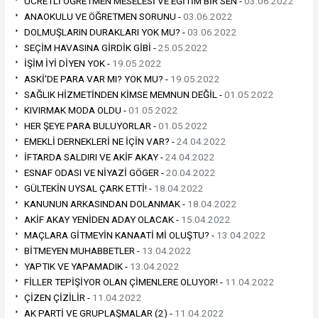
ÜCRETLİ ÖĞRETMEN MESELESİ VE EĞİTİM BİR SEN -
03.06.2022
ANAOKULU VE ÖĞRETMEN SORUNU -
03.06.2022
DOLMUŞLARIN DURAKLARI YOK MU? -
03.06.2022
SEÇİM HAVASINA GİRDİK GİBİ -
25.05.2022
İŞİM İYİ DİYEN YOK -
19.05.2022
ASKİ'DE PARA VAR MI? YOK MU? -
19.05.2022
SAĞLIK HİZMETİNDEN KİMSE MEMNUN DEĞİL -
01.05.2022
KIVIRMAK MODA OLDU -
01.05.2022
HER ŞEYE PARA BULUYORLAR -
01.05.2022
EMEKLİ DERNEKLERİ NE İÇİN VAR? -
24.04.2022
İFTARDA SALDIRI VE AKİF AKAY -
24.04.2022
ESNAF ODASI VE NİYAZİ GÖGER -
20.04.2022
GÜLTEKİN UYSAL ÇARK ETTİ! -
18.04.2022
KANUNUN ARKASINDAN DOLANMAK -
18.04.2022
AKİF AKAY YENİDEN ADAY OLACAK -
15.04.2022
MAÇLARA GİTMEYİN KANAATİ Mİ OLUŞTU? -
13.04.2022
BİTMEYEN MUHABBETLER -
13.04.2022
YAPTIK VE YAPAMADIK -
13.04.2022
FİLLER TEPİŞİYOR OLAN ÇİMENLERE OLUYOR! -
11.04.2022
ÇİZEN ÇİZİLİR -
11.04.2022
AK PARTİ VE GRUPLAŞMALAR (2) -
11.04.2022