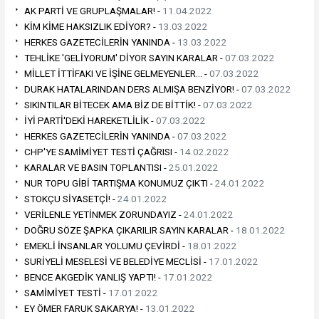
AK PARTİ VE GRUPLAŞMALAR! -
11.04.2022
KİM KİME HAKSIZLIK EDİYOR? -
13.03.2022
HERKES GAZETECİLERİN YANINDA -
13.03.2022
TEHLİKE 'GELİYORUM' DİYOR SAYIN KARALAR -
07.03.2022
MİLLET İTTİFAKI VE İŞİNE GELMEYENLER… -
07.03.2022
DURAK HATALARINDAN DERS ALMIŞA BENZİYOR! -
07.03.2022
SIKINTILAR BİTECEK AMA BİZ DE BİTTİK! -
07.03.2022
İYİ PARTİ'DEKİ HAREKETLİLİK -
07.03.2022
HERKES GAZETECİLERİN YANINDA -
07.03.2022
CHP'YE SAMİMİYET TESTİ ÇAĞRISI -
14.02.2022
KARALAR VE BASIN TOPLANTISI -
25.01.2022
NUR TOPU GİBİ TARTIŞMA KONUMUZ ÇIKTI -
24.01.2022
STOKÇU SİYASETÇİ! -
24.01.2022
VERİLENLE YETİNMEK ZORUNDAYIZ -
24.01.2022
DOĞRU SÖZE ŞAPKA ÇIKARILIR SAYIN KARALAR -
18.01.2022
EMEKLİ İNSANLAR YOLUMU ÇEVİRDİ -
18.01.2022
SURİYELİ MESELESİ VE BELEDİYE MECLİSİ -
17.01.2022
BENCE AKGEDİK YANLIŞ YAPTI! -
17.01.2022
SAMİMİYET TESTİ -
17.01.2022
EY ÖMER FARUK SAKARYA! -
13.01.2022