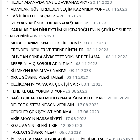
HEDEP ADANA'DA NASIL DAVRANACAK? -
20.11.2023
ADAYLARI GÖSTERMEDEN SEÇİM KAZANILMIYOR -
20.11.2023
TAŞ İBİK KELLE SEÇMEZ! -
20.11.2023
'ZEYDAN ABİ' SUSTUR ARKADAŞLARI! -
09.11.2023
KARALAR'DAN DİNLEYELİM KILIÇDAROĞLU'NUN ÇEKİLME SÜRECİ
SERÜVENİNİ! -
09.11.2023
MERAL HANIMI İKNA EDEBİLİRLER Mİ? -
03.11.2023
TRENDEN İNENLER VE TRENE BİNENLER -
03.11.2023
'BUNDAN SONRA SİYASETTE YOKUM' DEDİ AMA… -
03.11.2023
SEBEBİNİ HİÇ SORGULADINIZ MI? -
03.11.2023
BİTMEYEN BAKIM VE ONARIM! -
03.11.2023
OKUL GÜVENLİKLERİ TALEBİ -
03.11.2023
ÇELİKCAN'IN YAPACAK ÇOK İŞİ VAR -
03.11.2023
TEHLİKE GELİYORUM DİYOR -
23.08.2023
SAĞLIKÇILARDAN MÜDÜR NACAR'A MEKTUP VAR! -
23.08.2023
DELEGE SİSTEMİNE SON VERİLSİN -
17.08.2023
GENÇLER ÇOK ŞEY İSTİYOR AMA… -
17.08.2023
AKİF AKAY'IN HASSASİYETİ -
17.08.2023
KOZUVA'NIN İŞLERİ TIKIR -
12.08.2023
TAKLACI GÜVERCINLER ! -
05.07.2023
İYİ PARTİ ADANA BÜYÜKŞEHİR BELEDİYESİ'NE TALİP -
05.07.2023