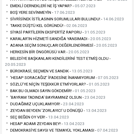
EMEKLİ DERNEKLERİ NE İŞ YAPAR? -
05.07.2023
BOŞ YERE SEVİNMEYİN -
17.06.2023
SİVRİSİNEK İSTİLASININ SORUMLULARI BULUNDU! -
14.06.2023
TAKKE DÜŞTÜ KEL GÖRÜNDÜ! -
02.06.2023
SİYASİ PARTİLERİN EKSPERTİZ RAPORU -
31.05.2023
KARALAR'IN HİZMETİ SANDIĞA YANSIMADI -
20.05.2023
ADANA SEÇİM SONUÇLARI DEĞERLENDİRMESİ -
20.05.2023
HERKESİN BİR ÖNGÖRÜSÜ VAR -
20.05.2023
BELEDİYE BAŞKANLARI KENDİLERİNİ TEST ETMİŞ OLDU -
20.05.2023
BÜROKRASİ, SEÇMEN VE SANDIK -
13.05.2023
'HESAP SORACAĞIZ' İFADESİNE İNANMIYORUM -
07.05.2023
SÖZLÜ'YE NİÇİN TEŞEKKÜR ETMİYORLAR? -
01.05.2023
BAK BU OLMADI SAYIN GÖKDEMİR! -
01.05.2023
'BAYRAM TADINDA' BAYRAMINIZ OLSUN -
23.04.2023
DUDAĞIMIZ UÇUKLAMIYOR! -
23.04.2023
ZEYDAN BEYDEN 'ZORLAYICI' U DÖNÜŞÜ -
13.04.2023
SEÇ BEĞEN OY VER! -
13.04.2023
HESAP ADAMI ZEYDAN BEY! -
13.04.2023
DEMOKRASİYE SAYGI VE TEMAYÜL YOKLAMASI -
07.04.2023