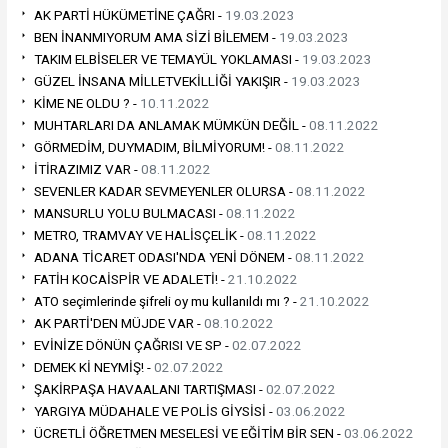
AK PARTİ HÜKÜMETİNE ÇAĞRI -
19.03.2023
BEN İNANMIYORUM AMA SİZİ BİLEMEM -
19.03.2023
TAKIM ELBİSELER VE TEMAYÜL YOKLAMASI -
19.03.2023
GÜZEL İNSANA MİLLETVEKİLLİĞİ YAKIŞIR -
19.03.2023
KİME NE OLDU ? -
10.11.2022
MUHTARLARI DA ANLAMAK MÜMKÜN DEĞİL -
08.11.2022
GÖRMEDİM, DUYMADIM, BİLMİYORUM! -
08.11.2022
İTİRAZIMIZ VAR -
08.11.2022
SEVENLER KADAR SEVMEYENLER OLURSA -
08.11.2022
MANSURLU YOLU BULMACASI -
08.11.2022
METRO, TRAMVAY VE HALİSÇELİK -
08.11.2022
ADANA TİCARET ODASI'NDA YENİ DÖNEM -
08.11.2022
FATİH KOCAİSPİR VE ADALETİ! -
21.10.2022
ATO seçimlerinde şifreli oy mu kullanıldı mı ? -
21.10.2022
AK PARTİ'DEN MÜJDE VAR -
08.10.2022
EVİNİZE DÖNÜN ÇAĞRISI VE SP -
02.07.2022
DEMEK Kİ NEYMİŞ! -
02.07.2022
ŞAKİRPAŞA HAVAALANI TARTIŞMASI -
02.07.2022
YARGIYA MÜDAHALE VE POLİS GİYSİSİ -
03.06.2022
ÜCRETLİ ÖĞRETMEN MESELESİ VE EĞİTİM BİR SEN -
03.06.2022