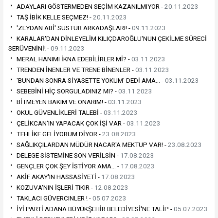
ADAYLARI GÖSTERMEDEN SEÇİM KAZANILMIYOR -
20.11.2023
TAŞ İBİK KELLE SEÇMEZ! -
20.11.2023
'ZEYDAN ABİ' SUSTUR ARKADAŞLARI! -
09.11.2023
KARALAR'DAN DİNLEYELİM KILIÇDAROĞLU'NUN ÇEKİLME SÜRECİ
SERÜVENİNİ! -
09.11.2023
MERAL HANIMI İKNA EDEBİLİRLER Mİ? -
03.11.2023
TRENDEN İNENLER VE TRENE BİNENLER -
03.11.2023
'BUNDAN SONRA SİYASETTE YOKUM' DEDİ AMA… -
03.11.2023
SEBEBİNİ HİÇ SORGULADINIZ MI? -
03.11.2023
BİTMEYEN BAKIM VE ONARIM! -
03.11.2023
OKUL GÜVENLİKLERİ TALEBİ -
03.11.2023
ÇELİKCAN'IN YAPACAK ÇOK İŞİ VAR -
03.11.2023
TEHLİKE GELİYORUM DİYOR -
23.08.2023
SAĞLIKÇILARDAN MÜDÜR NACAR'A MEKTUP VAR! -
23.08.2023
DELEGE SİSTEMİNE SON VERİLSİN -
17.08.2023
GENÇLER ÇOK ŞEY İSTİYOR AMA… -
17.08.2023
AKİF AKAY'IN HASSASİYETİ -
17.08.2023
KOZUVA'NIN İŞLERİ TIKIR -
12.08.2023
TAKLACI GÜVERCINLER ! -
05.07.2023
İYİ PARTİ ADANA BÜYÜKŞEHİR BELEDİYESİ'NE TALİP -
05.07.2023