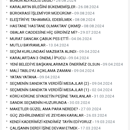
BUNUN ADI KULİS DEĞİL! -
26.08.2024
KARALAR'IN BİLEĞİNİ BÜKEMEMİŞLER -
26.08.2024
BÜROKRASİ İŞLEMİYOR MÜDÜRÜM! -
09.08.2024
ELEŞTİRİYE TAHAMMÜL EDEBİLMEK -
08.08.2024
HASTANE 'HASTANE OLMAKTAN' ÇIKMIŞ! -
08.08.2024
OBALAR CADDESİNE HİÇ GİRDİNİZ Mİ? -
29.07.2024
MURAT SANCAK ÇABUK PES ETTİ -
04.06.2024
MUTLU BAYRAMLAR -
13.04.2024
SEÇİM KURLUNDAKİ MAZBATA ALINDI -
09.04.2024
KARALAR'DAN 3 ÖNEMLİ İPUCU -
09.04.2024
YENİ BELEDİYE BAŞKANLARIMIZA ÖNERİMİZ OLSUN -
09.04.2024
MALİ TABLOYU AÇIKLAMA ZAMANI -
09.04.2024
YATAN YATANA -
09.04.2024
SEÇMENİN SANDIKTA VERDİĞİ MESAJLAR (2) -
09.04.2024
SEÇMENİN SANDIKTA VERDİĞİ MESAJLAR (1) -
02.04.2024
KÖRÜ KÖRÜNE SİYASETİN PEŞİNE TAKILANLAR -
31.03.2024
SANDIK SEÇMENİN HUZURUNDA -
30.03.2024
MAKETLER GÜZEL AMA PARA NEREDE? -
27.03.2024
GÜÇ ZEHİRLENMESİ VE ZEYDAN KARALAR -
26.03.2024
KENDİ KADERİMİZİ KENDİMİZ TAYİN EDİYORUZ -
19.03.2024
ÇALIŞANIN DERDİ İŞİNE DEVAM ETMEK -
17.03.2024