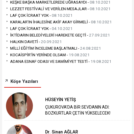
KEŞKE BAŞKA MARKETLEREDE UĞRASAYDI -
08.10.2021
LEZZET FESTİVALİ VE VERİLEN MESAJLAR -
08.10.2021
LAF ÇOK İCRAAT YOK -
08.10.2021
KARALAR'IN İHALESİNE AKİF AKAY GİRMELİ -
08.10.2021
LAF ÇOK İCRAAT YOK -
04.10.2021
İKTİDARIN BELEDİYELERİ HAREKETE GEÇTİ -
27.09.2021
HALKIN DAVETİ -
20.09.2021
MİLLİ EĞİTİM İNCELEME BAŞLATMALI -
24.08.2021
KOCAİSPİR'İN YERİNDE OLSAM -
19.08.2021
ADANA ESNAF ODASI VE SAMİMİYET TESTİ -
19.08.2021
Köşe Yazıları
HÜSEYİN YETİŞ
ÇUKUROVA’DA BİR SEVDANIN ADI:
BOZKURTLAR ÇETİN YÜKSELECEK!
Dr. Sinan AĞLAR