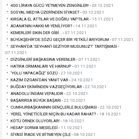
400 LİRAYA GÜCÜ YETMEYEN ZENGİNLER! -
03.12.2021
SOSYAL MEDYA ÜZERİNDEN SİYASET -
03.12.2021
KIRSALA EL ATTILAR VE DOĞRU YAPTILAR -
15.11.2021
ADANA'NIN HAKKI MI YENİLİYOR? -
14.11.2021
KEMERLERİ SIKIN DER GİBİ… -
07.11.2021
BÜYÜKŞEHİR'DE SÖZÜ GEÇER BİR YETKİLİ ARIYORUM -
07.11.2021
SEYHAN'DA 'SEYHAN'I GEZİYOR MUSUNUZ?' TARTIŞMASI -
07.11.2021
DİZGİNLERİ BAŞKASINA VERENLER -
07.11.2021
HATIRA ORMANLARI VE HARNUP -
01.11.2021
'YOLU YAPACAĞIZ' SÖZÜ -
27.10.2021
KAZIM ÖZGAN'DAN YANIT VAR -
24.10.2021
BUĞDAY EKİMİNDEN VAZGEÇİYORLAR -
22.10.2021
ANADOLU İNSANI VEFALIDIR -
22.10.2021
BAŞARIRSA BÜYÜK BAŞARI -
22.10.2021
CUMHURBAŞKANININ GENÇLERLE BULUŞMASI -
22.10.2021
YEREL YÖNETİCİLER NİÇİN BU KADAR RAHAT? -
18.10.2021
KÖTÜ ÖRNEK OLUYORLAR! -
18.10.2021
HESAP SORMA MESELESİ -
11.10.2021
SİYASİ İRADE VE BİTMEYEN ÇİLE -
08.10.2021