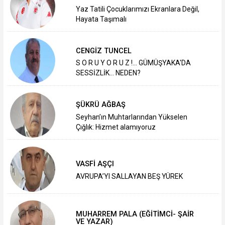
Yaz Tatili Çocuklarımızı Ekranlara Değil,
Hayata Taşımalı
CENGİZ TUNCEL
S O R U Y O R U Z !... GÜMÜŞYAKA'DA
SESSİZLİK... NEDEN?
ŞÜKRÜ AĞBAŞ
Seyhan’ın Muhtarlarından Yükselen
Çığlık: Hizmet alamıyoruz
VASFİ AŞÇI
AVRUPA’YI SALLAYAN BEŞ YÜREK
MUHARREM PALA (EĞİTİMCİ- ŞAİR
VE YAZAR)