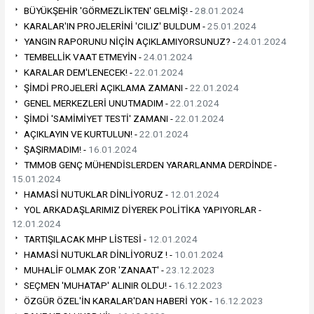
BÜYÜKŞEHİR 'GÖRMEZLİKTEN' GELMİŞ! -
28.01.2024
KARALAR'IN PROJELERİNİ 'CILIZ' BULDUM -
25.01.2024
YANGIN RAPORUNU NİÇİN AÇIKLAMIYORSUNUZ? -
24.01.2024
TEMBELLİK VAAT ETMEYİN -
24.01.2024
KARALAR DEM'LENECEK! -
22.01.2024
ŞİMDİ PROJELERİ AÇIKLAMA ZAMANI -
22.01.2024
GENEL MERKEZLERİ UNUTMADIM -
22.01.2024
ŞİMDİ 'SAMİMİYET TESTİ' ZAMANI -
22.01.2024
AÇIKLAYIN VE KURTULUN! -
22.01.2024
ŞAŞIRMADIM! -
16.01.2024
TMMOB GENÇ MÜHENDİSLERDEN YARARLANMA DERDİNDE -
15.01.2024
HAMASİ NUTUKLAR DİNLİYORUZ -
12.01.2024
YOL ARKADAŞLARIMIZ DİYEREK POLİTİKA YAPIYORLAR -
12.01.2024
TARTIŞILACAK MHP LİSTESİ -
12.01.2024
HAMASİ NUTUKLAR DİNLİYORUZ ! -
10.01.2024
MUHALİF OLMAK ZOR 'ZANAAT' -
23.12.2023
SEÇMEN 'MUHATAP' ALINIR OLDU! -
16.12.2023
ÖZGÜR ÖZEL'İN KARALAR'DAN HABERİ YOK -
16.12.2023