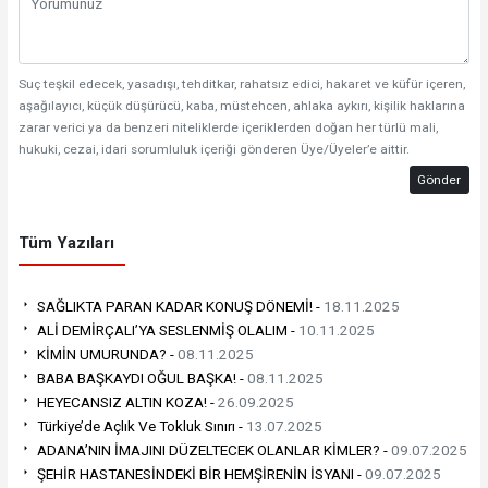
Suç teşkil edecek, yasadışı, tehditkar, rahatsız edici, hakaret ve küfür içeren,
aşağılayıcı, küçük düşürücü, kaba, müstehcen, ahlaka aykırı, kişilik haklarına
zarar verici ya da benzeri niteliklerde içeriklerden doğan her türlü mali,
hukuki, cezai, idari sorumluluk içeriği gönderen Üye/Üyeler’e aittir.
Gönder
Tüm Yazıları
SAĞLIKTA PARAN KADAR KONUŞ DÖNEMİ! -
18.11.2025
ALİ DEMİRÇALI’YA SESLENMİŞ OLALIM -
10.11.2025
KİMİN UMURUNDA? -
08.11.2025
BABA BAŞKAYDI OĞUL BAŞKA! -
08.11.2025
HEYECANSIZ ALTIN KOZA! -
26.09.2025
Türkiye’de Açlık Ve Tokluk Sınırı -
13.07.2025
ADANA’NIN İMAJINI DÜZELTECEK OLANLAR KİMLER? -
09.07.2025
ŞEHİR HASTANESİNDEKİ BİR HEMŞİRENİN İSYANI -
09.07.2025