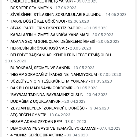
EMEKLİ DERNEKLERİ NE İŞ YAPAR? -
05.07.2023
BOŞ YERE SEVİNMEYİN -
17.06.2023
SİVRİSİNEK İSTİLASININ SORUMLULARI BULUNDU! -
14.06.2023
TAKKE DÜŞTÜ KEL GÖRÜNDÜ! -
02.06.2023
SİYASİ PARTİLERİN EKSPERTİZ RAPORU -
31.05.2023
KARALAR'IN HİZMETİ SANDIĞA YANSIMADI -
20.05.2023
ADANA SEÇİM SONUÇLARI DEĞERLENDİRMESİ -
20.05.2023
HERKESİN BİR ÖNGÖRÜSÜ VAR -
20.05.2023
BELEDİYE BAŞKANLARI KENDİLERİNİ TEST ETMİŞ OLDU -
20.05.2023
BÜROKRASİ, SEÇMEN VE SANDIK -
13.05.2023
'HESAP SORACAĞIZ' İFADESİNE İNANMIYORUM -
07.05.2023
SÖZLÜ'YE NİÇİN TEŞEKKÜR ETMİYORLAR? -
01.05.2023
BAK BU OLMADI SAYIN GÖKDEMİR! -
01.05.2023
'BAYRAM TADINDA' BAYRAMINIZ OLSUN -
23.04.2023
DUDAĞIMIZ UÇUKLAMIYOR! -
23.04.2023
ZEYDAN BEYDEN 'ZORLAYICI' U DÖNÜŞÜ -
13.04.2023
SEÇ BEĞEN OY VER! -
13.04.2023
HESAP ADAMI ZEYDAN BEY! -
13.04.2023
DEMOKRASİYE SAYGI VE TEMAYÜL YOKLAMASI -
07.04.2023
4 YILINIZI GERİDE BIRAKTINIZ -
03.04.2023