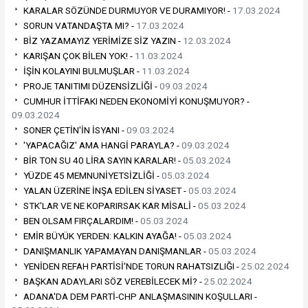
KARALAR SÖZÜNDE DURMUYOR VE DURAMIYOR! -
17.03.2024
SORUN VATANDAŞTA MI? -
17.03.2024
BİZ YAZAMAYIZ YERİMİZE SİZ YAZIN -
12.03.2024
KARIŞAN ÇOK BİLEN YOK! -
11.03.2024
İŞİN KOLAYINI BULMUŞLAR -
11.03.2024
PROJE TANITIMI DÜZENSİZLİĞİ -
09.03.2024
CUMHUR İTTİFAKI NEDEN EKONOMİYİ KONUŞMUYOR? -
09.03.2024
SONER ÇETİN'İN İSYANI -
09.03.2024
'YAPACAĞIZ' AMA HANGİ PARAYLA? -
09.03.2024
BİR TON SU 40 LİRA SAYIN KARALAR! -
05.03.2024
YÜZDE 45 MEMNUNİYETSİZLİĞİ -
05.03.2024
YALAN ÜZERİNE İNŞA EDİLEN SİYASET -
05.03.2024
STK'LAR VE NE KOPARIRSAK KAR MİSALİ -
05.03.2024
BEN OLSAM FIRÇALARDIM! -
05.03.2024
EMİR BÜYÜK YERDEN: KALKIN AYAĞA! -
05.03.2024
DANIŞMANLIK YAPAMAYAN DANIŞMANLAR -
05.03.2024
YENİDEN REFAH PARTİSİ'NDE TORUN RAHATSIZLIĞI -
25.02.2024
BAŞKAN ADAYLARI SÖZ VEREBİLECEK Mİ? -
25.02.2024
ADANA'DA DEM PARTİ-CHP ANLAŞMASININ KOŞULLARI -