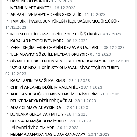
BANE NE OLUYOR Kİ! -
16.12.2023
MEMNUNİYET ANKETİ! -
16.12.2023
AK PARTİ VE MHP'DE DERİN SESSİZLİK -
11.12.2023
TAM BİR FİYASKOSUN YÜREĞİR İLÇE SAĞLIK MÜDÜRLÜĞÜ! -
11.12.2023
MUHALEFET İLE GAZETECİLER YER DEĞİŞTİRDİ! -
08.12.2023
KARALAR NEYE GÜVENİYOR? -
08.12.2023
YEREL SEÇİMLERDE CHP'NİN DEZAVANTAJLARI… -
08.12.2023
'BEN ADAYIM' SÖZÜ İLE MEYDAN OKUYOR -
05.12.2023
SİYASETTE ESKİLERDEN YENİLERE FIRSAT KALMIYOR -
02.12.2023
'AZIKLARINDA HİÇBİR ŞEY OLMAYAN' SİYASETÇİLER TÜREDİ -
02.12.2023
KARALAR'IN YASAĞI KALKMIŞ! -
28.11.2023
CHP'Yİ ANLAMIŞ DEĞİLİM VALLAHİ… -
28.11.2023
ANIL TANBUROĞLU HAKKINDAKİ İZLENİMLERİM -
28.11.2023
RTÜK'E 'MAFYA DİZİLERİ' ÇAĞRISI -
28.11.2023
ADAY OLMAYA ADAYSIN DA… -
28.11.2023
BUNLARA GEREK VAR MIYDI? -
28.11.2023
DERS ALMAMIŞA BENZİYORUZ -
28.11.2023
İYİ PARTİ 'İYİ' GİTMİYOR -
20.11.2023
HEDEP ADANA'DA NASIL DAVRANACAK? -
20.11.2023