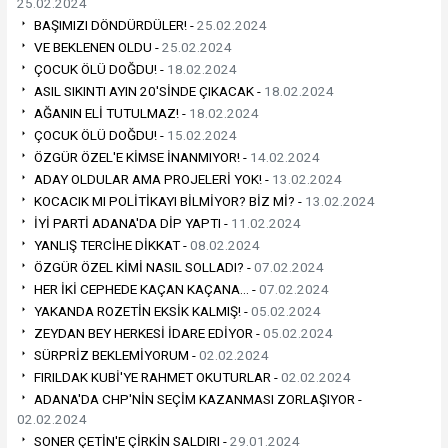
25.02.2024
BAŞIMIZI DÖNDÜRDÜLER! -
25.02.2024
VE BEKLENEN OLDU -
25.02.2024
ÇOCUK ÖLÜ DOĞDU! -
18.02.2024
ASIL SIKINTI AYIN 20'SİNDE ÇIKACAK -
18.02.2024
AĞANIN ELİ TUTULMAZ! -
18.02.2024
ÇOCUK ÖLÜ DOĞDU! -
15.02.2024
ÖZGÜR ÖZEL'E KİMSE İNANMIYOR! -
14.02.2024
ADAY OLDULAR AMA PROJELERİ YOK! -
13.02.2024
KOCACIK MI POLİTİKAYI BİLMİYOR? BİZ Mİ? -
13.02.2024
İYİ PARTİ ADANA'DA DİP YAPTI -
11.02.2024
YANLIŞ TERCİHE DİKKAT -
08.02.2024
ÖZGÜR ÖZEL KİMİ NASIL SOLLADI? -
07.02.2024
HER İKİ CEPHEDE KAÇAN KAÇANA… -
07.02.2024
YAKANDA ROZETİN EKSİK KALMIŞ! -
05.02.2024
ZEYDAN BEY HERKESİ İDARE EDİYOR -
05.02.2024
SÜRPRİZ BEKLEMİYORUM -
02.02.2024
FIRILDAK KUBİ'YE RAHMET OKUTURLAR -
02.02.2024
ADANA'DA CHP'NİN SEÇİM KAZANMASI ZORLAŞIYOR -
02.02.2024
SONER ÇETİN'E ÇİRKİN SALDIRI -
29.01.2024