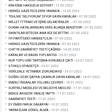
KİM KİME HAKSIZLIK EDİYOR? -
13.03.2022
HERKES GAZETECİLERİN YANINDA -
13.03.2022
TEHLİKE 'GELİYORUM' DİYOR SAYIN KARALAR -
07.03.2022
MİLLET İTTİFAKI VE İŞİNE GELMEYENLER… -
07.03.2022
DURAK HATALARINDAN DERS ALMIŞA BENZİYOR! -
07.03.2022
SIKINTILAR BİTECEK AMA BİZ DE BİTTİK! -
07.03.2022
İYİ PARTİ'DEKİ HAREKETLİLİK -
07.03.2022
HERKES GAZETECİLERİN YANINDA -
07.03.2022
CHP'YE SAMİMİYET TESTİ ÇAĞRISI -
14.02.2022
KARALAR VE BASIN TOPLANTISI -
25.01.2022
NUR TOPU GİBİ TARTIŞMA KONUMUZ ÇIKTI -
24.01.2022
STOKÇU SİYASETÇİ! -
24.01.2022
VERİLENLE YETİNMEK ZORUNDAYIZ -
24.01.2022
DOĞRU SÖZE ŞAPKA ÇIKARILIR SAYIN KARALAR -
18.01.2022
EMEKLİ İNSANLAR YOLUMU ÇEVİRDİ -
18.01.2022
SURİYELİ MESELESİ VE BELEDİYE MECLİSİ -
17.01.2022
BENCE AKGEDİK YANLIŞ YAPTI! -
17.01.2022
SAMİMİYET TESTİ -
17.01.2022
EY ÖMER FARUK SAKARYA! -
13.01.2022
YARIM ELMA GÖNÜL ALMA -
13.01.2022