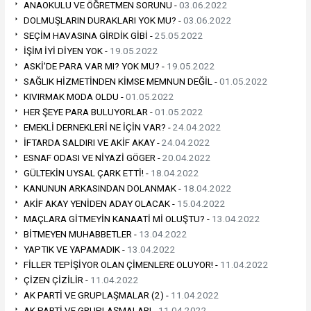
ANAOKULU VE ÖĞRETMEN SORUNU -
03.06.2022
DOLMUŞLARIN DURAKLARI YOK MU? -
03.06.2022
SEÇİM HAVASINA GİRDİK GİBİ -
25.05.2022
İŞİM İYİ DİYEN YOK -
19.05.2022
ASKİ'DE PARA VAR MI? YOK MU? -
19.05.2022
SAĞLIK HİZMETİNDEN KİMSE MEMNUN DEĞİL -
01.05.2022
KIVIRMAK MODA OLDU -
01.05.2022
HER ŞEYE PARA BULUYORLAR -
01.05.2022
EMEKLİ DERNEKLERİ NE İÇİN VAR? -
24.04.2022
İFTARDA SALDIRI VE AKİF AKAY -
24.04.2022
ESNAF ODASI VE NİYAZİ GÖGER -
20.04.2022
GÜLTEKİN UYSAL ÇARK ETTİ! -
18.04.2022
KANUNUN ARKASINDAN DOLANMAK -
18.04.2022
AKİF AKAY YENİDEN ADAY OLACAK -
15.04.2022
MAÇLARA GİTMEYİN KANAATİ Mİ OLUŞTU? -
13.04.2022
BİTMEYEN MUHABBETLER -
13.04.2022
YAPTIK VE YAPAMADIK -
13.04.2022
FİLLER TEPİŞİYOR OLAN ÇİMENLERE OLUYOR! -
11.04.2022
ÇİZEN ÇİZİLİR -
11.04.2022
AK PARTİ VE GRUPLAŞMALAR (2) -
11.04.2022
AK PARTİ VE GRUPLAŞMALAR! -
11.04.2022