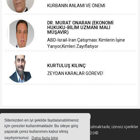
KURBANIN ANLAMI VE ÖNEMİ
DR. MURAT ONARAN (EKONOMİ
HUKUKU-BİLİM UZMANI MALİ
MÜŞAVİR)
ABD-İsrail-İran Çatışması: Kimlerin İşine
Yarıyor,Kimleri Zayıflatıyor
KURTULUŞ KILINÇ
ZEYDAN KARALAR GÖREVE!
Sitemizden en iyi şekilde faydalanabilmeniz
için çerezler kullanılmaktadır. Bu siteye giriş
Sitemizde bulunan içeriklerin tüm hakları saklı tutulmaktadır, izinsiz içerikler
yaparak çerez kullanımını kabul etmiş
kullanılamaz. Copyright 2020©
sayılıyorsunuz.
Daha fazla bilgi