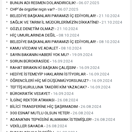
BUNUN ADI RESMEN DOLANDIRICILIK! -
06.07.2025
CHP’de örgütler niçin var? -
06.07.2025
BELEDİYE BAŞKANLARI PARAMIZI İÇ EDİYORLAR! -
21.10.2024
SAĞLIK VE TARIM İL MÜDÜRLERİMİZİN DİKKATİNE! -
21.10.2024
GÖZLE DENETİM OLMAZ! -
21.10.2024
HİÇ UMURLARINDA DEĞİL -
08.10.2024
BELEDİYE BAŞKANLARI PARAMIZI İÇ EDİYORLAR! -
08.10.2024
KAMU VİCDANI VE ADALET -
08.10.2024
SAYIN BAKANIN HABERİ YOK MU? -
19.09.2024
SORUN BÜROKRASİDE -
16.09.2024
RAHAT BIRAKIN Kİ BAŞKAN ÇALIŞSIN! -
16.09.2024
HEDİYE İSTEMEYİP HAKLARINI İSTİYORLAR -
16.09.2024
ÖĞRENCİLERİ HİÇ Mİ DÜŞÜNMÜYORSUNUZ? -
16.09.2024
TEFTİŞ KURULUNA TAKDİRİ KİM YAZACAK? -
16.09.2024
BÜROKRATİK VESAYET -
16.09.2024
İLGİNÇ REKTÖR ATAMASI -
26.08.2024
BİLİCİ TRANSFERİNE HİÇ ŞAŞIRMADIM -
26.08.2024
300 ESNAF MUTLU OLSUN YETER! -
26.08.2024
ADANA'NIN TEPKİSİNİ ALMAMAK İSTEMİŞLER! -
26.08.2024
VEKİLLER SAHADA -
26.08.2024