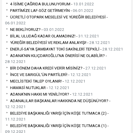
4 İSİME ÇAĞRIDA BULUNUYORUM -
13.01.2022
PARTİMİZE LAF-SÖZ GETİRMEYİN -
06.01.2022
ÜCRETLİ OTOPARK MESELESİ VE YÜREĞİR BELEDİYESİ -
06.01.2022
NE BEKLİYORUZ? -
03.01.2022
BİLAL ULUDAĞ KADAR OLAMADINIZ! -
31.12.2021
YÜREĞİR BELEDİYESİ VE REKLAM ANLAYIŞI! -
28.12.2021
ENERJİ-SA'YA ŞAMBAYAT TOKİ SAKİNLERİ TEPKİLİ -
28.12.2021
ADANA'NIN KILIÇDAROĞLU'NA ÖNERİSİ NE OLABİLİR? -
28.12.2021
BİR DÖNEM DAHA KREDİ VERİR MİSİNİZ? -
27.12.2021
İNCE VE SARIGÜL'ÜN PARTİLERİ! -
12.12.2021
MECLİSTEKİ TALEP OYLANIR! -
12.12.2021
HAMASİ NUTUKLAR -
12.12.2021
ADANA'NIN HAKKI MI YENİLİYOR? -
12.12.2021
ADANALILAR BAŞKANLAR HAKKINDA NE DÜŞÜNÜYOR? -
12.12.2021
BELEDİYE BAŞKANLIĞI YARIŞI İÇİN KÖŞE TUTMACA (2) -
11.12.2021
BELEDİYE BAŞKANLIĞI YARIŞI İÇİN KÖŞE TUTMACA (1) -
09.12.2021