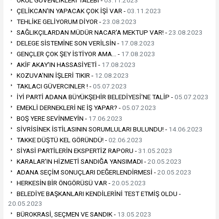
ÇELİKCAN'IN YAPACAK ÇOK İŞİ VAR -
03.11.2023
TEHLİKE GELİYORUM DİYOR -
23.08.2023
SAĞLIKÇILARDAN MÜDÜR NACAR'A MEKTUP VAR! -
23.08.2023
DELEGE SİSTEMİNE SON VERİLSİN -
17.08.2023
GENÇLER ÇOK ŞEY İSTİYOR AMA… -
17.08.2023
AKİF AKAY'IN HASSASİYETİ -
17.08.2023
KOZUVA'NIN İŞLERİ TIKIR -
12.08.2023
TAKLACI GÜVERCINLER ! -
05.07.2023
İYİ PARTİ ADANA BÜYÜKŞEHİR BELEDİYESİ'NE TALİP -
05.07.2023
EMEKLİ DERNEKLERİ NE İŞ YAPAR? -
05.07.2023
BOŞ YERE SEVİNMEYİN -
17.06.2023
SİVRİSİNEK İSTİLASININ SORUMLULARI BULUNDU! -
14.06.2023
TAKKE DÜŞTÜ KEL GÖRÜNDÜ! -
02.06.2023
SİYASİ PARTİLERİN EKSPERTİZ RAPORU -
31.05.2023
KARALAR'IN HİZMETİ SANDIĞA YANSIMADI -
20.05.2023
ADANA SEÇİM SONUÇLARI DEĞERLENDİRMESİ -
20.05.2023
HERKESİN BİR ÖNGÖRÜSÜ VAR -
20.05.2023
BELEDİYE BAŞKANLARI KENDİLERİNİ TEST ETMİŞ OLDU -
20.05.2023
BÜROKRASİ, SEÇMEN VE SANDIK -
13.05.2023