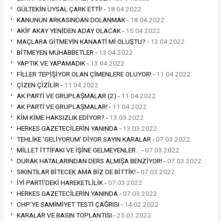
GÜLTEKİN UYSAL ÇARK ETTİ! -
18.04.2022
KANUNUN ARKASINDAN DOLANMAK -
18.04.2022
AKİF AKAY YENİDEN ADAY OLACAK -
15.04.2022
MAÇLARA GİTMEYİN KANAATİ Mİ OLUŞTU? -
13.04.2022
BİTMEYEN MUHABBETLER -
13.04.2022
YAPTIK VE YAPAMADIK -
13.04.2022
FİLLER TEPİŞİYOR OLAN ÇİMENLERE OLUYOR! -
11.04.2022
ÇİZEN ÇİZİLİR -
11.04.2022
AK PARTİ VE GRUPLAŞMALAR (2) -
11.04.2022
AK PARTİ VE GRUPLAŞMALAR! -
11.04.2022
KİM KİME HAKSIZLIK EDİYOR? -
13.03.2022
HERKES GAZETECİLERİN YANINDA -
13.03.2022
TEHLİKE 'GELİYORUM' DİYOR SAYIN KARALAR -
07.03.2022
MİLLET İTTİFAKI VE İŞİNE GELMEYENLER… -
07.03.2022
DURAK HATALARINDAN DERS ALMIŞA BENZİYOR! -
07.03.2022
SIKINTILAR BİTECEK AMA BİZ DE BİTTİK! -
07.03.2022
İYİ PARTİ'DEKİ HAREKETLİLİK -
07.03.2022
HERKES GAZETECİLERİN YANINDA -
07.03.2022
CHP'YE SAMİMİYET TESTİ ÇAĞRISI -
14.02.2022
KARALAR VE BASIN TOPLANTISI -
25.01.2022