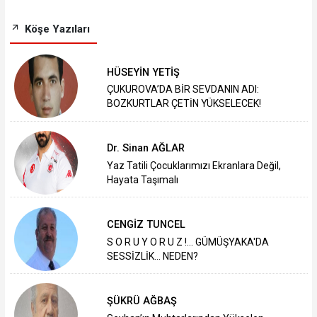
Köşe Yazıları
HÜSEYİN YETİŞ
ÇUKUROVA’DA BİR SEVDANIN ADI:
BOZKURTLAR ÇETİN YÜKSELECEK!
Dr. Sinan AĞLAR
Yaz Tatili Çocuklarımızı Ekranlara Değil,
Hayata Taşımalı
CENGİZ TUNCEL
S O R U Y O R U Z !... GÜMÜŞYAKA'DA
SESSİZLİK... NEDEN?
ŞÜKRÜ AĞBAŞ