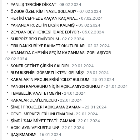
YANLIŞ TERCİHE DİKKAT -
08.02.2024
ÖZGÜR ÖZEL KİMİ NASIL SOLLADI? -
07.02.2024
HER İKİ CEPHEDE KAÇAN KAÇANA… -
07.02.2024
YAKANDA ROZETİN EKSİK KALMIŞ! -
05.02.2024
ZEYDAN BEY HERKESİ İDARE EDİYOR -
05.02.2024
SÜRPRİZ BEKLEMİYORUM -
02.02.2024
FIRILDAK KUBİ'YE RAHMET OKUTURLAR -
02.02.2024
ADANA'DA CHP'NİN SEÇİM KAZANMASI ZORLAŞIYOR -
02.02.2024
SONER ÇETİN'E ÇİRKİN SALDIRI -
29.01.2024
BÜYÜKŞEHİR 'GÖRMEZLİKTEN' GELMİŞ! -
28.01.2024
KARALAR'IN PROJELERİNİ 'CILIZ' BULDUM -
25.01.2024
YANGIN RAPORUNU NİÇİN AÇIKLAMIYORSUNUZ? -
24.01.2024
TEMBELLİK VAAT ETMEYİN -
24.01.2024
KARALAR DEM'LENECEK! -
22.01.2024
ŞİMDİ PROJELERİ AÇIKLAMA ZAMANI -
22.01.2024
GENEL MERKEZLERİ UNUTMADIM -
22.01.2024
ŞİMDİ 'SAMİMİYET TESTİ' ZAMANI -
22.01.2024
AÇIKLAYIN VE KURTULUN! -
22.01.2024
ŞAŞIRMADIM! -
16.01.2024