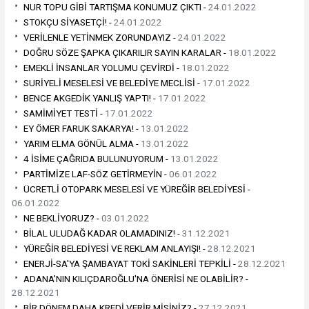
NUR TOPU GİBİ TARTIŞMA KONUMUZ ÇIKTI -
24.01.2022
STOKÇU SİYASETÇİ! -
24.01.2022
VERİLENLE YETİNMEK ZORUNDAYIZ -
24.01.2022
DOĞRU SÖZE ŞAPKA ÇIKARILIR SAYIN KARALAR -
18.01.2022
EMEKLİ İNSANLAR YOLUMU ÇEVİRDİ -
18.01.2022
SURİYELİ MESELESİ VE BELEDİYE MECLİSİ -
17.01.2022
BENCE AKGEDİK YANLIŞ YAPTI! -
17.01.2022
SAMİMİYET TESTİ -
17.01.2022
EY ÖMER FARUK SAKARYA! -
13.01.2022
YARIM ELMA GÖNÜL ALMA -
13.01.2022
4 İSİME ÇAĞRIDA BULUNUYORUM -
13.01.2022
PARTİMİZE LAF-SÖZ GETİRMEYİN -
06.01.2022
ÜCRETLİ OTOPARK MESELESİ VE YÜREĞİR BELEDİYESİ -
06.01.2022
NE BEKLİYORUZ? -
03.01.2022
BİLAL ULUDAĞ KADAR OLAMADINIZ! -
31.12.2021
YÜREĞİR BELEDİYESİ VE REKLAM ANLAYIŞI! -
28.12.2021
ENERJİ-SA'YA ŞAMBAYAT TOKİ SAKİNLERİ TEPKİLİ -
28.12.2021
ADANA'NIN KILIÇDAROĞLU'NA ÖNERİSİ NE OLABİLİR? -
28.12.2021
BİR DÖNEM DAHA KREDİ VERİR MİSİNİZ? -
27.12.2021