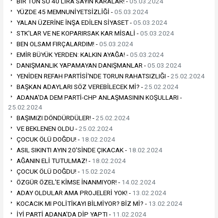
BİR TON SU 40 LİRA SAYIN KARALAR! -
05.03.2024
YÜZDE 45 MEMNUNİYETSİZLİĞİ -
05.03.2024
YALAN ÜZERİNE İNŞA EDİLEN SİYASET -
05.03.2024
STK'LAR VE NE KOPARIRSAK KAR MİSALİ -
05.03.2024
BEN OLSAM FIRÇALARDIM! -
05.03.2024
EMİR BÜYÜK YERDEN: KALKIN AYAĞA! -
05.03.2024
DANIŞMANLIK YAPAMAYAN DANIŞMANLAR -
05.03.2024
YENİDEN REFAH PARTİSİ'NDE TORUN RAHATSIZLIĞI -
25.02.2024
BAŞKAN ADAYLARI SÖZ VEREBİLECEK Mİ? -
25.02.2024
ADANA'DA DEM PARTİ-CHP ANLAŞMASININ KOŞULLARI -
25.02.2024
BAŞIMIZI DÖNDÜRDÜLER! -
25.02.2024
VE BEKLENEN OLDU -
25.02.2024
ÇOCUK ÖLÜ DOĞDU! -
18.02.2024
ASIL SIKINTI AYIN 20'SİNDE ÇIKACAK -
18.02.2024
AĞANIN ELİ TUTULMAZ! -
18.02.2024
ÇOCUK ÖLÜ DOĞDU! -
15.02.2024
ÖZGÜR ÖZEL'E KİMSE İNANMIYOR! -
14.02.2024
ADAY OLDULAR AMA PROJELERİ YOK! -
13.02.2024
KOCACIK MI POLİTİKAYI BİLMİYOR? BİZ Mİ? -
13.02.2024
İYİ PARTİ ADANA'DA DİP YAPTI -
11.02.2024