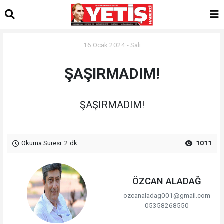
16 Ocak 2024 - Salı
ŞAŞIRMADIM!
ŞAŞIRMADIM!
Okuma Süresi: 2 dk.
1011
ÖZCAN ALADAĞ
ozcanaladag001@gmail.com
05358268550