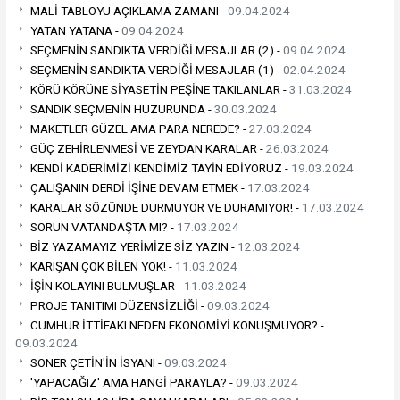
MALİ TABLOYU AÇIKLAMA ZAMANI -
09.04.2024
YATAN YATANA -
09.04.2024
SEÇMENİN SANDIKTA VERDİĞİ MESAJLAR (2) -
09.04.2024
SEÇMENİN SANDIKTA VERDİĞİ MESAJLAR (1) -
02.04.2024
KÖRÜ KÖRÜNE SİYASETİN PEŞİNE TAKILANLAR -
31.03.2024
SANDIK SEÇMENİN HUZURUNDA -
30.03.2024
MAKETLER GÜZEL AMA PARA NEREDE? -
27.03.2024
GÜÇ ZEHİRLENMESİ VE ZEYDAN KARALAR -
26.03.2024
KENDİ KADERİMİZİ KENDİMİZ TAYİN EDİYORUZ -
19.03.2024
ÇALIŞANIN DERDİ İŞİNE DEVAM ETMEK -
17.03.2024
KARALAR SÖZÜNDE DURMUYOR VE DURAMIYOR! -
17.03.2024
SORUN VATANDAŞTA MI? -
17.03.2024
BİZ YAZAMAYIZ YERİMİZE SİZ YAZIN -
12.03.2024
KARIŞAN ÇOK BİLEN YOK! -
11.03.2024
İŞİN KOLAYINI BULMUŞLAR -
11.03.2024
PROJE TANITIMI DÜZENSİZLİĞİ -
09.03.2024
CUMHUR İTTİFAKI NEDEN EKONOMİYİ KONUŞMUYOR? -
09.03.2024
SONER ÇETİN'İN İSYANI -
09.03.2024
'YAPACAĞIZ' AMA HANGİ PARAYLA? -
09.03.2024