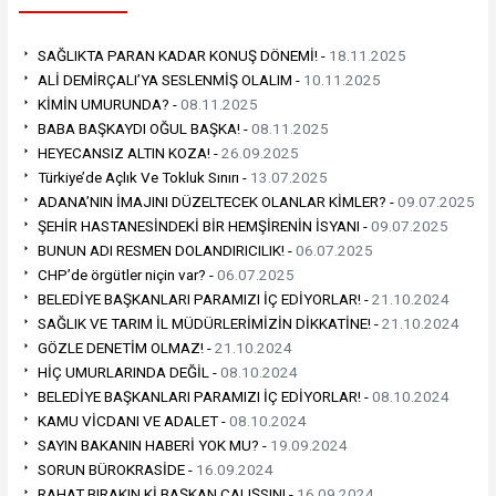
SAĞLIKTA PARAN KADAR KONUŞ DÖNEMİ! -
18.11.2025
ALİ DEMİRÇALI’YA SESLENMİŞ OLALIM -
10.11.2025
KİMİN UMURUNDA? -
08.11.2025
BABA BAŞKAYDI OĞUL BAŞKA! -
08.11.2025
HEYECANSIZ ALTIN KOZA! -
26.09.2025
Türkiye’de Açlık Ve Tokluk Sınırı -
13.07.2025
ADANA’NIN İMAJINI DÜZELTECEK OLANLAR KİMLER? -
09.07.2025
ŞEHİR HASTANESİNDEKİ BİR HEMŞİRENİN İSYANI -
09.07.2025
BUNUN ADI RESMEN DOLANDIRICILIK! -
06.07.2025
CHP’de örgütler niçin var? -
06.07.2025
BELEDİYE BAŞKANLARI PARAMIZI İÇ EDİYORLAR! -
21.10.2024
SAĞLIK VE TARIM İL MÜDÜRLERİMİZİN DİKKATİNE! -
21.10.2024
GÖZLE DENETİM OLMAZ! -
21.10.2024
HİÇ UMURLARINDA DEĞİL -
08.10.2024
BELEDİYE BAŞKANLARI PARAMIZI İÇ EDİYORLAR! -
08.10.2024
KAMU VİCDANI VE ADALET -
08.10.2024
SAYIN BAKANIN HABERİ YOK MU? -
19.09.2024
SORUN BÜROKRASİDE -
16.09.2024
RAHAT BIRAKIN Kİ BAŞKAN ÇALIŞSIN! -
16.09.2024