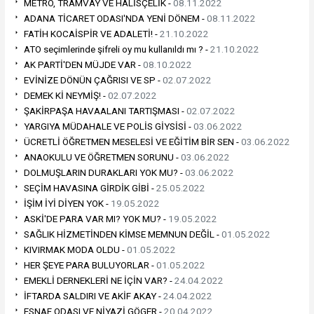
METRO, TRAMVAY VE HALİSÇELİK -
08.11.2022
ADANA TİCARET ODASI'NDA YENİ DÖNEM -
08.11.2022
FATİH KOCAİSPİR VE ADALETİ! -
21.10.2022
ATO seçimlerinde şifreli oy mu kullanıldı mı ? -
21.10.2022
AK PARTİ'DEN MÜJDE VAR -
08.10.2022
EVİNİZE DÖNÜN ÇAĞRISI VE SP -
02.07.2022
DEMEK Kİ NEYMİŞ! -
02.07.2022
ŞAKİRPAŞA HAVAALANI TARTIŞMASI -
02.07.2022
YARGIYA MÜDAHALE VE POLİS GİYSİSİ -
03.06.2022
ÜCRETLİ ÖĞRETMEN MESELESİ VE EĞİTİM BİR SEN -
03.06.2022
ANAOKULU VE ÖĞRETMEN SORUNU -
03.06.2022
DOLMUŞLARIN DURAKLARI YOK MU? -
03.06.2022
SEÇİM HAVASINA GİRDİK GİBİ -
25.05.2022
İŞİM İYİ DİYEN YOK -
19.05.2022
ASKİ'DE PARA VAR MI? YOK MU? -
19.05.2022
SAĞLIK HİZMETİNDEN KİMSE MEMNUN DEĞİL -
01.05.2022
KIVIRMAK MODA OLDU -
01.05.2022
HER ŞEYE PARA BULUYORLAR -
01.05.2022
EMEKLİ DERNEKLERİ NE İÇİN VAR? -
24.04.2022
İFTARDA SALDIRI VE AKİF AKAY -
24.04.2022
ESNAF ODASI VE NİYAZİ GÖGER -
20.04.2022