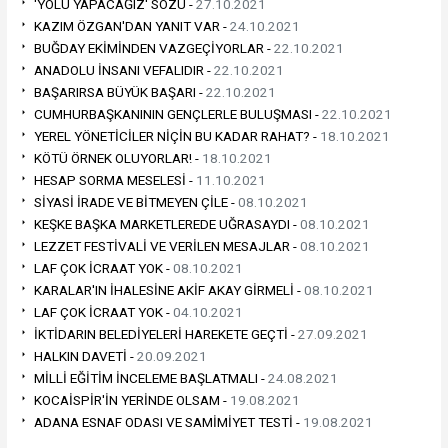
'YOLU YAPACAĞIZ' SÖZÜ -
27.10.2021
KAZIM ÖZGAN'DAN YANIT VAR -
24.10.2021
BUĞDAY EKİMİNDEN VAZGEÇİYORLAR -
22.10.2021
ANADOLU İNSANI VEFALIDIR -
22.10.2021
BAŞARIRSA BÜYÜK BAŞARI -
22.10.2021
CUMHURBAŞKANININ GENÇLERLE BULUŞMASI -
22.10.2021
YEREL YÖNETİCİLER NİÇİN BU KADAR RAHAT? -
18.10.2021
KÖTÜ ÖRNEK OLUYORLAR! -
18.10.2021
HESAP SORMA MESELESİ -
11.10.2021
SİYASİ İRADE VE BİTMEYEN ÇİLE -
08.10.2021
KEŞKE BAŞKA MARKETLEREDE UĞRASAYDI -
08.10.2021
LEZZET FESTİVALİ VE VERİLEN MESAJLAR -
08.10.2021
LAF ÇOK İCRAAT YOK -
08.10.2021
KARALAR'IN İHALESİNE AKİF AKAY GİRMELİ -
08.10.2021
LAF ÇOK İCRAAT YOK -
04.10.2021
İKTİDARIN BELEDİYELERİ HAREKETE GEÇTİ -
27.09.2021
HALKIN DAVETİ -
20.09.2021
MİLLİ EĞİTİM İNCELEME BAŞLATMALI -
24.08.2021
KOCAİSPİR'İN YERİNDE OLSAM -
19.08.2021
ADANA ESNAF ODASI VE SAMİMİYET TESTİ -
19.08.2021