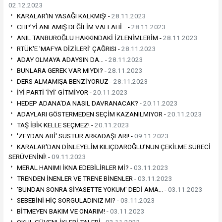
02.12.2023
KARALAR'IN YASAĞI KALKMIŞ! -
28.11.2023
CHP'Yİ ANLAMIŞ DEĞİLİM VALLAHİ… -
28.11.2023
ANIL TANBUROĞLU HAKKINDAKİ İZLENİMLERİM -
28.11.2023
RTÜK'E 'MAFYA DİZİLERİ' ÇAĞRISI -
28.11.2023
ADAY OLMAYA ADAYSIN DA… -
28.11.2023
BUNLARA GEREK VAR MIYDI? -
28.11.2023
DERS ALMAMIŞA BENZİYORUZ -
28.11.2023
İYİ PARTİ 'İYİ' GİTMİYOR -
20.11.2023
HEDEP ADANA'DA NASIL DAVRANACAK? -
20.11.2023
ADAYLARI GÖSTERMEDEN SEÇİM KAZANILMIYOR -
20.11.2023
TAŞ İBİK KELLE SEÇMEZ! -
20.11.2023
'ZEYDAN ABİ' SUSTUR ARKADAŞLARI! -
09.11.2023
KARALAR'DAN DİNLEYELİM KILIÇDAROĞLU'NUN ÇEKİLME SÜRECİ
SERÜVENİNİ! -
09.11.2023
MERAL HANIMI İKNA EDEBİLİRLER Mİ? -
03.11.2023
TRENDEN İNENLER VE TRENE BİNENLER -
03.11.2023
'BUNDAN SONRA SİYASETTE YOKUM' DEDİ AMA… -
03.11.2023
SEBEBİNİ HİÇ SORGULADINIZ MI? -
03.11.2023
BİTMEYEN BAKIM VE ONARIM! -
03.11.2023
OKUL GÜVENLİKLERİ TALEBİ -
03.11.2023