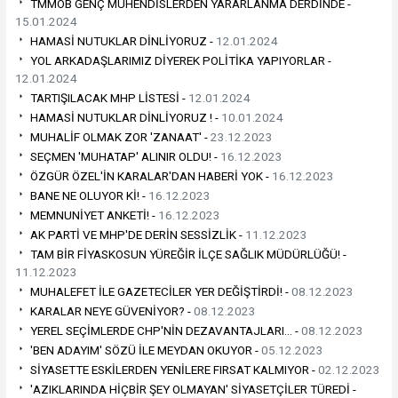
TMMOB GENÇ MÜHENDİSLERDEN YARARLANMA DERDİNDE -
15.01.2024
HAMASİ NUTUKLAR DİNLİYORUZ -
12.01.2024
YOL ARKADAŞLARIMIZ DİYEREK POLİTİKA YAPIYORLAR -
12.01.2024
TARTIŞILACAK MHP LİSTESİ -
12.01.2024
HAMASİ NUTUKLAR DİNLİYORUZ ! -
10.01.2024
MUHALİF OLMAK ZOR 'ZANAAT' -
23.12.2023
SEÇMEN 'MUHATAP' ALINIR OLDU! -
16.12.2023
ÖZGÜR ÖZEL'İN KARALAR'DAN HABERİ YOK -
16.12.2023
BANE NE OLUYOR Kİ! -
16.12.2023
MEMNUNİYET ANKETİ! -
16.12.2023
AK PARTİ VE MHP'DE DERİN SESSİZLİK -
11.12.2023
TAM BİR FİYASKOSUN YÜREĞİR İLÇE SAĞLIK MÜDÜRLÜĞÜ! -
11.12.2023
MUHALEFET İLE GAZETECİLER YER DEĞİŞTİRDİ! -
08.12.2023
KARALAR NEYE GÜVENİYOR? -
08.12.2023
YEREL SEÇİMLERDE CHP'NİN DEZAVANTAJLARI… -
08.12.2023
'BEN ADAYIM' SÖZÜ İLE MEYDAN OKUYOR -
05.12.2023
SİYASETTE ESKİLERDEN YENİLERE FIRSAT KALMIYOR -
02.12.2023
'AZIKLARINDA HİÇBİR ŞEY OLMAYAN' SİYASETÇİLER TÜREDİ -