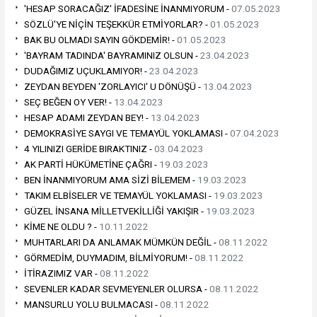
'HESAP SORACAĞIZ' İFADESİNE İNANMIYORUM -
07.05.2023
SÖZLÜ'YE NİÇİN TEŞEKKÜR ETMİYORLAR? -
01.05.2023
BAK BU OLMADI SAYIN GÖKDEMİR! -
01.05.2023
'BAYRAM TADINDA' BAYRAMINIZ OLSUN -
23.04.2023
DUDAĞIMIZ UÇUKLAMIYOR! -
23.04.2023
ZEYDAN BEYDEN 'ZORLAYICI' U DÖNÜŞÜ -
13.04.2023
SEÇ BEĞEN OY VER! -
13.04.2023
HESAP ADAMI ZEYDAN BEY! -
13.04.2023
DEMOKRASİYE SAYGI VE TEMAYÜL YOKLAMASI -
07.04.2023
4 YILINIZI GERİDE BIRAKTINIZ -
03.04.2023
AK PARTİ HÜKÜMETİNE ÇAĞRI -
19.03.2023
BEN İNANMIYORUM AMA SİZİ BİLEMEM -
19.03.2023
TAKIM ELBİSELER VE TEMAYÜL YOKLAMASI -
19.03.2023
GÜZEL İNSANA MİLLETVEKİLLİĞİ YAKIŞIR -
19.03.2023
KİME NE OLDU ? -
10.11.2022
MUHTARLARI DA ANLAMAK MÜMKÜN DEĞİL -
08.11.2022
GÖRMEDİM, DUYMADIM, BİLMİYORUM! -
08.11.2022
İTİRAZIMIZ VAR -
08.11.2022
SEVENLER KADAR SEVMEYENLER OLURSA -
08.11.2022
MANSURLU YOLU BULMACASI -
08.11.2022