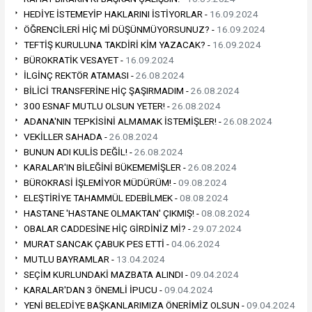
HEDİYE İSTEMEYİP HAKLARINI İSTİYORLAR -
16.09.2024
ÖĞRENCİLERİ HİÇ Mİ DÜŞÜNMÜYORSUNUZ? -
16.09.2024
TEFTİŞ KURULUNA TAKDİRİ KİM YAZACAK? -
16.09.2024
BÜROKRATİK VESAYET -
16.09.2024
İLGİNÇ REKTÖR ATAMASI -
26.08.2024
BİLİCİ TRANSFERİNE HİÇ ŞAŞIRMADIM -
26.08.2024
300 ESNAF MUTLU OLSUN YETER! -
26.08.2024
ADANA'NIN TEPKİSİNİ ALMAMAK İSTEMİŞLER! -
26.08.2024
VEKİLLER SAHADA -
26.08.2024
BUNUN ADI KULİS DEĞİL! -
26.08.2024
KARALAR'IN BİLEĞİNİ BÜKEMEMİŞLER -
26.08.2024
BÜROKRASİ İŞLEMİYOR MÜDÜRÜM! -
09.08.2024
ELEŞTİRİYE TAHAMMÜL EDEBİLMEK -
08.08.2024
HASTANE 'HASTANE OLMAKTAN' ÇIKMIŞ! -
08.08.2024
OBALAR CADDESİNE HİÇ GİRDİNİZ Mİ? -
29.07.2024
MURAT SANCAK ÇABUK PES ETTİ -
04.06.2024
MUTLU BAYRAMLAR -
13.04.2024
SEÇİM KURLUNDAKİ MAZBATA ALINDI -
09.04.2024
KARALAR'DAN 3 ÖNEMLİ İPUCU -
09.04.2024
YENİ BELEDİYE BAŞKANLARIMIZA ÖNERİMİZ OLSUN -
09.04.2024