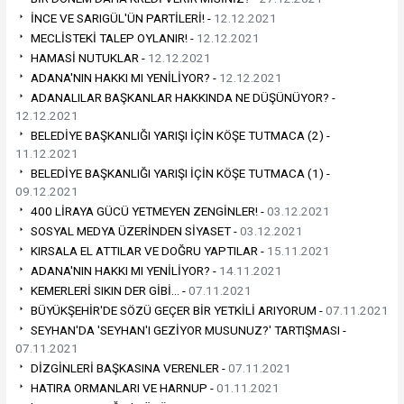
İNCE VE SARIGÜL'ÜN PARTİLERİ! -
12.12.2021
MECLİSTEKİ TALEP OYLANIR! -
12.12.2021
HAMASİ NUTUKLAR -
12.12.2021
ADANA'NIN HAKKI MI YENİLİYOR? -
12.12.2021
ADANALILAR BAŞKANLAR HAKKINDA NE DÜŞÜNÜYOR? -
12.12.2021
BELEDİYE BAŞKANLIĞI YARIŞI İÇİN KÖŞE TUTMACA (2) -
11.12.2021
BELEDİYE BAŞKANLIĞI YARIŞI İÇİN KÖŞE TUTMACA (1) -
09.12.2021
400 LİRAYA GÜCÜ YETMEYEN ZENGİNLER! -
03.12.2021
SOSYAL MEDYA ÜZERİNDEN SİYASET -
03.12.2021
KIRSALA EL ATTILAR VE DOĞRU YAPTILAR -
15.11.2021
ADANA'NIN HAKKI MI YENİLİYOR? -
14.11.2021
KEMERLERİ SIKIN DER GİBİ… -
07.11.2021
BÜYÜKŞEHİR'DE SÖZÜ GEÇER BİR YETKİLİ ARIYORUM -
07.11.2021
SEYHAN'DA 'SEYHAN'I GEZİYOR MUSUNUZ?' TARTIŞMASI -
07.11.2021
DİZGİNLERİ BAŞKASINA VERENLER -
07.11.2021
HATIRA ORMANLARI VE HARNUP -
01.11.2021