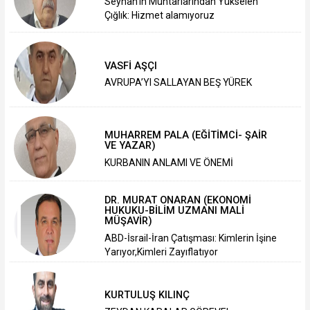
Seyhan’ın Muhtarlarından Yükselen
Çığlık: Hizmet alamıyoruz
VASFİ AŞÇI
AVRUPA’YI SALLAYAN BEŞ YÜREK
MUHARREM PALA (EĞİTİMCİ- ŞAİR
VE YAZAR)
KURBANIN ANLAMI VE ÖNEMİ
DR. MURAT ONARAN (EKONOMİ
HUKUKU-BİLİM UZMANI MALİ
MÜŞAVİR)
ABD-İsrail-İran Çatışması: Kimlerin İşine
Yarıyor,Kimleri Zayıflatıyor
KURTULUŞ KILINÇ