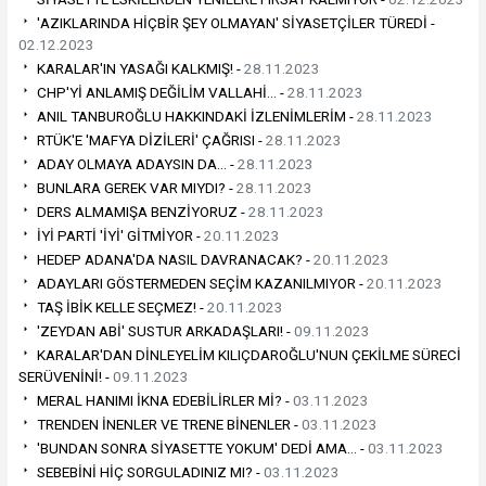
'AZIKLARINDA HİÇBİR ŞEY OLMAYAN' SİYASETÇİLER TÜREDİ -
02.12.2023
KARALAR'IN YASAĞI KALKMIŞ! -
28.11.2023
CHP'Yİ ANLAMIŞ DEĞİLİM VALLAHİ… -
28.11.2023
ANIL TANBUROĞLU HAKKINDAKİ İZLENİMLERİM -
28.11.2023
RTÜK'E 'MAFYA DİZİLERİ' ÇAĞRISI -
28.11.2023
ADAY OLMAYA ADAYSIN DA… -
28.11.2023
BUNLARA GEREK VAR MIYDI? -
28.11.2023
DERS ALMAMIŞA BENZİYORUZ -
28.11.2023
İYİ PARTİ 'İYİ' GİTMİYOR -
20.11.2023
HEDEP ADANA'DA NASIL DAVRANACAK? -
20.11.2023
ADAYLARI GÖSTERMEDEN SEÇİM KAZANILMIYOR -
20.11.2023
TAŞ İBİK KELLE SEÇMEZ! -
20.11.2023
'ZEYDAN ABİ' SUSTUR ARKADAŞLARI! -
09.11.2023
KARALAR'DAN DİNLEYELİM KILIÇDAROĞLU'NUN ÇEKİLME SÜRECİ
SERÜVENİNİ! -
09.11.2023
MERAL HANIMI İKNA EDEBİLİRLER Mİ? -
03.11.2023
TRENDEN İNENLER VE TRENE BİNENLER -
03.11.2023
'BUNDAN SONRA SİYASETTE YOKUM' DEDİ AMA… -
03.11.2023
SEBEBİNİ HİÇ SORGULADINIZ MI? -
03.11.2023