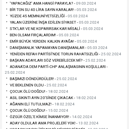
'YAPACAĞIZ' AMA HANGİ PARAYLA? -
09.03.2024
BİR TON SU 40 LİRA SAYIN KARALAR! -
05.03.2024
YÜZDE 45 MEMNUNİYETSİZLİĞİ -
05.03.2024
YALAN ÜZERİNE İNŞA EDİLEN SİYASET -
05.03.2024
STK'LAR VE NE KOPARIRSAK KAR MİSALİ -
05.03.2024
BEN OLSAM FIRÇALARDIM! -
05.03.2024
EMİR BÜYÜK YERDEN: KALKIN AYAĞA! -
05.03.2024
DANIŞMANLIK YAPAMAYAN DANIŞMANLAR -
05.03.2024
YENİDEN REFAH PARTİSİ'NDE TORUN RAHATSIZLIĞI -
25.02.2024
BAŞKAN ADAYLARI SÖZ VEREBİLECEK Mİ? -
25.02.2024
ADANA'DA DEM PARTİ-CHP ANLAŞMASININ KOŞULLARI -
25.02.2024
BAŞIMIZI DÖNDÜRDÜLER! -
25.02.2024
VE BEKLENEN OLDU -
25.02.2024
ÇOCUK ÖLÜ DOĞDU! -
18.02.2024
ASIL SIKINTI AYIN 20'SİNDE ÇIKACAK -
18.02.2024
AĞANIN ELİ TUTULMAZ! -
18.02.2024
ÇOCUK ÖLÜ DOĞDU! -
15.02.2024
ÖZGÜR ÖZEL'E KİMSE İNANMIYOR! -
14.02.2024
ADAY OLDULAR AMA PROJELERİ YOK! -
13.02.2024