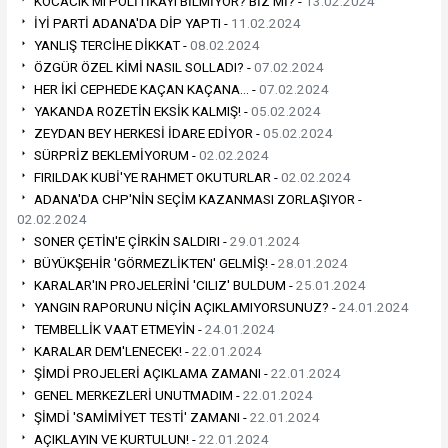
KOCACIK MI POLİTİKAYI BİLMİYOR? BİZ Mİ? -
13.02.2024
İYİ PARTİ ADANA'DA DİP YAPTI -
11.02.2024
YANLIŞ TERCİHE DİKKAT -
08.02.2024
ÖZGÜR ÖZEL KİMİ NASIL SOLLADI? -
07.02.2024
HER İKİ CEPHEDE KAÇAN KAÇANA… -
07.02.2024
YAKANDA ROZETİN EKSİK KALMIŞ! -
05.02.2024
ZEYDAN BEY HERKESİ İDARE EDİYOR -
05.02.2024
SÜRPRİZ BEKLEMİYORUM -
02.02.2024
FIRILDAK KUBİ'YE RAHMET OKUTURLAR -
02.02.2024
ADANA'DA CHP'NİN SEÇİM KAZANMASI ZORLAŞIYOR -
02.02.2024
SONER ÇETİN'E ÇİRKİN SALDIRI -
29.01.2024
BÜYÜKŞEHİR 'GÖRMEZLİKTEN' GELMİŞ! -
28.01.2024
KARALAR'IN PROJELERİNİ 'CILIZ' BULDUM -
25.01.2024
YANGIN RAPORUNU NİÇİN AÇIKLAMIYORSUNUZ? -
24.01.2024
TEMBELLİK VAAT ETMEYİN -
24.01.2024
KARALAR DEM'LENECEK! -
22.01.2024
ŞİMDİ PROJELERİ AÇIKLAMA ZAMANI -
22.01.2024
GENEL MERKEZLERİ UNUTMADIM -
22.01.2024
ŞİMDİ 'SAMİMİYET TESTİ' ZAMANI -
22.01.2024
AÇIKLAYIN VE KURTULUN! -
22.01.2024