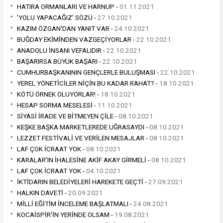
HATIRA ORMANLARI VE HARNUP -
01.11.2021
'YOLU YAPACAĞIZ' SÖZÜ -
27.10.2021
KAZIM ÖZGAN'DAN YANIT VAR -
24.10.2021
BUĞDAY EKİMİNDEN VAZGEÇİYORLAR -
22.10.2021
ANADOLU İNSANI VEFALIDIR -
22.10.2021
BAŞARIRSA BÜYÜK BAŞARI -
22.10.2021
CUMHURBAŞKANININ GENÇLERLE BULUŞMASI -
22.10.2021
YEREL YÖNETİCİLER NİÇİN BU KADAR RAHAT? -
18.10.2021
KÖTÜ ÖRNEK OLUYORLAR! -
18.10.2021
HESAP SORMA MESELESİ -
11.10.2021
SİYASİ İRADE VE BİTMEYEN ÇİLE -
08.10.2021
KEŞKE BAŞKA MARKETLEREDE UĞRASAYDI -
08.10.2021
LEZZET FESTİVALİ VE VERİLEN MESAJLAR -
08.10.2021
LAF ÇOK İCRAAT YOK -
08.10.2021
KARALAR'IN İHALESİNE AKİF AKAY GİRMELİ -
08.10.2021
LAF ÇOK İCRAAT YOK -
04.10.2021
İKTİDARIN BELEDİYELERİ HAREKETE GEÇTİ -
27.09.2021
HALKIN DAVETİ -
20.09.2021
MİLLİ EĞİTİM İNCELEME BAŞLATMALI -
24.08.2021
KOCAİSPİR'İN YERİNDE OLSAM -
19.08.2021