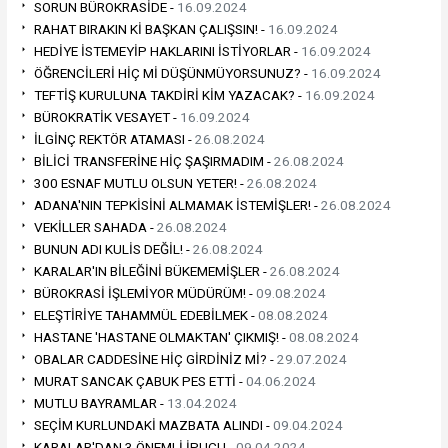
SORUN BÜROKRASİDE -
16.09.2024
RAHAT BIRAKIN Kİ BAŞKAN ÇALIŞSIN! -
16.09.2024
HEDİYE İSTEMEYİP HAKLARINI İSTİYORLAR -
16.09.2024
ÖĞRENCİLERİ HİÇ Mİ DÜŞÜNMÜYORSUNUZ? -
16.09.2024
TEFTİŞ KURULUNA TAKDİRİ KİM YAZACAK? -
16.09.2024
BÜROKRATİK VESAYET -
16.09.2024
İLGİNÇ REKTÖR ATAMASI -
26.08.2024
BİLİCİ TRANSFERİNE HİÇ ŞAŞIRMADIM -
26.08.2024
300 ESNAF MUTLU OLSUN YETER! -
26.08.2024
ADANA'NIN TEPKİSİNİ ALMAMAK İSTEMİŞLER! -
26.08.2024
VEKİLLER SAHADA -
26.08.2024
BUNUN ADI KULİS DEĞİL! -
26.08.2024
KARALAR'IN BİLEĞİNİ BÜKEMEMİŞLER -
26.08.2024
BÜROKRASİ İŞLEMİYOR MÜDÜRÜM! -
09.08.2024
ELEŞTİRİYE TAHAMMÜL EDEBİLMEK -
08.08.2024
HASTANE 'HASTANE OLMAKTAN' ÇIKMIŞ! -
08.08.2024
OBALAR CADDESİNE HİÇ GİRDİNİZ Mİ? -
29.07.2024
MURAT SANCAK ÇABUK PES ETTİ -
04.06.2024
MUTLU BAYRAMLAR -
13.04.2024
SEÇİM KURLUNDAKİ MAZBATA ALINDI -
09.04.2024
KARALAR'DAN 3 ÖNEMLİ İPUCU -
09.04.2024