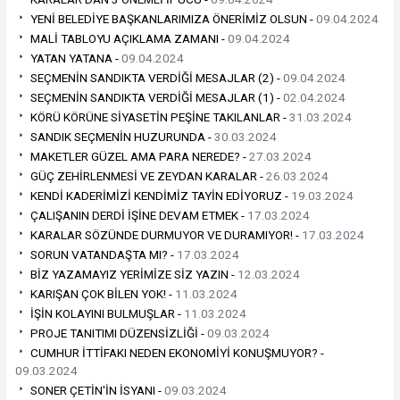
YENİ BELEDİYE BAŞKANLARIMIZA ÖNERİMİZ OLSUN -
09.04.2024
MALİ TABLOYU AÇIKLAMA ZAMANI -
09.04.2024
YATAN YATANA -
09.04.2024
SEÇMENİN SANDIKTA VERDİĞİ MESAJLAR (2) -
09.04.2024
SEÇMENİN SANDIKTA VERDİĞİ MESAJLAR (1) -
02.04.2024
KÖRÜ KÖRÜNE SİYASETİN PEŞİNE TAKILANLAR -
31.03.2024
SANDIK SEÇMENİN HUZURUNDA -
30.03.2024
MAKETLER GÜZEL AMA PARA NEREDE? -
27.03.2024
GÜÇ ZEHİRLENMESİ VE ZEYDAN KARALAR -
26.03.2024
KENDİ KADERİMİZİ KENDİMİZ TAYİN EDİYORUZ -
19.03.2024
ÇALIŞANIN DERDİ İŞİNE DEVAM ETMEK -
17.03.2024
KARALAR SÖZÜNDE DURMUYOR VE DURAMIYOR! -
17.03.2024
SORUN VATANDAŞTA MI? -
17.03.2024
BİZ YAZAMAYIZ YERİMİZE SİZ YAZIN -
12.03.2024
KARIŞAN ÇOK BİLEN YOK! -
11.03.2024
İŞİN KOLAYINI BULMUŞLAR -
11.03.2024
PROJE TANITIMI DÜZENSİZLİĞİ -
09.03.2024
CUMHUR İTTİFAKI NEDEN EKONOMİYİ KONUŞMUYOR? -
09.03.2024
SONER ÇETİN'İN İSYANI -
09.03.2024