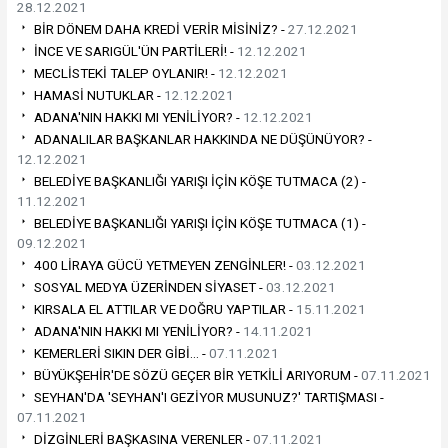
28.12.2021
BİR DÖNEM DAHA KREDİ VERİR MİSİNİZ? -
27.12.2021
İNCE VE SARIGÜL'ÜN PARTİLERİ! -
12.12.2021
MECLİSTEKİ TALEP OYLANIR! -
12.12.2021
HAMASİ NUTUKLAR -
12.12.2021
ADANA'NIN HAKKI MI YENİLİYOR? -
12.12.2021
ADANALILAR BAŞKANLAR HAKKINDA NE DÜŞÜNÜYOR? -
12.12.2021
BELEDİYE BAŞKANLIĞI YARIŞI İÇİN KÖŞE TUTMACA (2) -
11.12.2021
BELEDİYE BAŞKANLIĞI YARIŞI İÇİN KÖŞE TUTMACA (1) -
09.12.2021
400 LİRAYA GÜCÜ YETMEYEN ZENGİNLER! -
03.12.2021
SOSYAL MEDYA ÜZERİNDEN SİYASET -
03.12.2021
KIRSALA EL ATTILAR VE DOĞRU YAPTILAR -
15.11.2021
ADANA'NIN HAKKI MI YENİLİYOR? -
14.11.2021
KEMERLERİ SIKIN DER GİBİ… -
07.11.2021
BÜYÜKŞEHİR'DE SÖZÜ GEÇER BİR YETKİLİ ARIYORUM -
07.11.2021
SEYHAN'DA 'SEYHAN'I GEZİYOR MUSUNUZ?' TARTIŞMASI -
07.11.2021
DİZGİNLERİ BAŞKASINA VERENLER -
07.11.2021