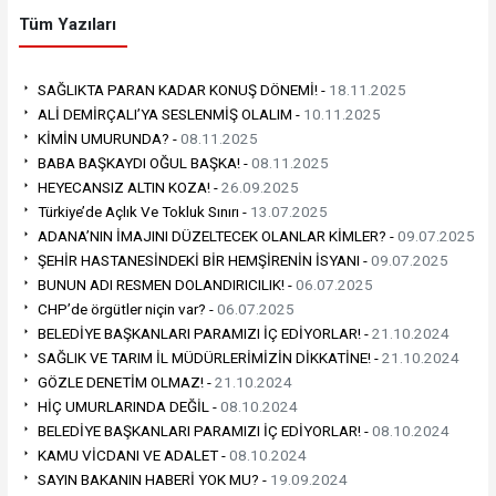
Tüm Yazıları
SAĞLIKTA PARAN KADAR KONUŞ DÖNEMİ! -
18.11.2025
ALİ DEMİRÇALI’YA SESLENMİŞ OLALIM -
10.11.2025
KİMİN UMURUNDA? -
08.11.2025
BABA BAŞKAYDI OĞUL BAŞKA! -
08.11.2025
HEYECANSIZ ALTIN KOZA! -
26.09.2025
Türkiye’de Açlık Ve Tokluk Sınırı -
13.07.2025
ADANA’NIN İMAJINI DÜZELTECEK OLANLAR KİMLER? -
09.07.2025
ŞEHİR HASTANESİNDEKİ BİR HEMŞİRENİN İSYANI -
09.07.2025
BUNUN ADI RESMEN DOLANDIRICILIK! -
06.07.2025
CHP’de örgütler niçin var? -
06.07.2025
BELEDİYE BAŞKANLARI PARAMIZI İÇ EDİYORLAR! -
21.10.2024
SAĞLIK VE TARIM İL MÜDÜRLERİMİZİN DİKKATİNE! -
21.10.2024
GÖZLE DENETİM OLMAZ! -
21.10.2024
HİÇ UMURLARINDA DEĞİL -
08.10.2024
BELEDİYE BAŞKANLARI PARAMIZI İÇ EDİYORLAR! -
08.10.2024
KAMU VİCDANI VE ADALET -
08.10.2024
SAYIN BAKANIN HABERİ YOK MU? -
19.09.2024