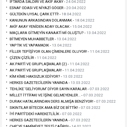
İFTARDA SALDIRI VE AKİF AKAY -
24.04.2022
ESNAF ODASI VE NİYAZİ GÖGER -
20.04.2022
GÜLTEKİN UYSAL ÇARK ETTİ! -
18.04.2022
KANUNUN ARKASINDAN DOLANMAK -
18.04.2022
AKİF AKAY YENİDEN ADAY OLACAK -
15.04.2022
MAÇLARA GİTMEYİN KANAATİ Mİ OLUŞTU? -
13.04.2022
BİTMEYEN MUHABBETLER -
13.04.2022
YAPTIK VE YAPAMADIK -
13.04.2022
FİLLER TEPİŞİYOR OLAN ÇİMENLERE OLUYOR! -
11.04.2022
ÇİZEN ÇİZİLİR -
11.04.2022
AK PARTİ VE GRUPLAŞMALAR (2) -
11.04.2022
AK PARTİ VE GRUPLAŞMALAR! -
11.04.2022
KİM KİME HAKSIZLIK EDİYOR? -
13.03.2022
HERKES GAZETECİLERİN YANINDA -
13.03.2022
TEHLİKE 'GELİYORUM' DİYOR SAYIN KARALAR -
07.03.2022
MİLLET İTTİFAKI VE İŞİNE GELMEYENLER… -
07.03.2022
DURAK HATALARINDAN DERS ALMIŞA BENZİYOR! -
07.03.2022
SIKINTILAR BİTECEK AMA BİZ DE BİTTİK! -
07.03.2022
İYİ PARTİ'DEKİ HAREKETLİLİK -
07.03.2022
HERKES GAZETECİLERİN YANINDA -
07.03.2022
CHP'YE SAMİMİYET TESTİ ÇAĞRISI -
14.02.2022