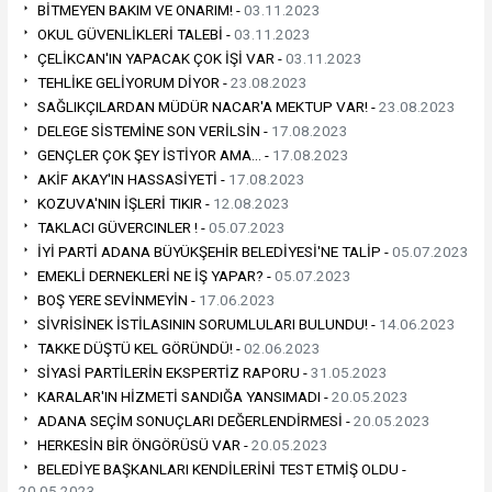
BİTMEYEN BAKIM VE ONARIM! -
03.11.2023
OKUL GÜVENLİKLERİ TALEBİ -
03.11.2023
ÇELİKCAN'IN YAPACAK ÇOK İŞİ VAR -
03.11.2023
TEHLİKE GELİYORUM DİYOR -
23.08.2023
SAĞLIKÇILARDAN MÜDÜR NACAR'A MEKTUP VAR! -
23.08.2023
DELEGE SİSTEMİNE SON VERİLSİN -
17.08.2023
GENÇLER ÇOK ŞEY İSTİYOR AMA… -
17.08.2023
AKİF AKAY'IN HASSASİYETİ -
17.08.2023
KOZUVA'NIN İŞLERİ TIKIR -
12.08.2023
TAKLACI GÜVERCINLER ! -
05.07.2023
İYİ PARTİ ADANA BÜYÜKŞEHİR BELEDİYESİ'NE TALİP -
05.07.2023
EMEKLİ DERNEKLERİ NE İŞ YAPAR? -
05.07.2023
BOŞ YERE SEVİNMEYİN -
17.06.2023
SİVRİSİNEK İSTİLASININ SORUMLULARI BULUNDU! -
14.06.2023
TAKKE DÜŞTÜ KEL GÖRÜNDÜ! -
02.06.2023
SİYASİ PARTİLERİN EKSPERTİZ RAPORU -
31.05.2023
KARALAR'IN HİZMETİ SANDIĞA YANSIMADI -
20.05.2023
ADANA SEÇİM SONUÇLARI DEĞERLENDİRMESİ -
20.05.2023
HERKESİN BİR ÖNGÖRÜSÜ VAR -
20.05.2023
BELEDİYE BAŞKANLARI KENDİLERİNİ TEST ETMİŞ OLDU -
20.05.2023