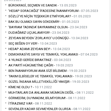
BÜROKRASİ, SEÇMEN VE SANDIK -
13.05.2023
'HESAP SORACAĞIZ' İFADESİNE İNANMIYORUM -
07.05.2023
SÖZLÜ'YE NİÇİN TEŞEKKÜR ETMİYORLAR? -
01.05.2023
BAK BU OLMADI SAYIN GÖKDEMİR! -
01.05.2023
'BAYRAM TADINDA' BAYRAMINIZ OLSUN -
23.04.2023
DUDAĞIMIZ UÇUKLAMIYOR! -
23.04.2023
ZEYDAN BEYDEN 'ZORLAYICI' U DÖNÜŞÜ -
13.04.2023
SEÇ BEĞEN OY VER! -
13.04.2023
HESAP ADAMI ZEYDAN BEY! -
13.04.2023
DEMOKRASİYE SAYGI VE TEMAYÜL YOKLAMASI -
07.04.2023
4 YILINIZI GERİDE BIRAKTINIZ -
03.04.2023
AK PARTİ HÜKÜMETİNE ÇAĞRI -
19.03.2023
BEN İNANMIYORUM AMA SİZİ BİLEMEM -
19.03.2023
TAKIM ELBİSELER VE TEMAYÜL YOKLAMASI -
19.03.2023
GÜZEL İNSANA MİLLETVEKİLLİĞİ YAKIŞIR -
19.03.2023
KİME NE OLDU ? -
10.11.2022
MUHTARLARI DA ANLAMAK MÜMKÜN DEĞİL -
08.11.2022
GÖRMEDİM, DUYMADIM, BİLMİYORUM! -
08.11.2022
İTİRAZIMIZ VAR -
08.11.2022
SEVENLER KADAR SEVMEYENLER OLURSA -
08.11.2022