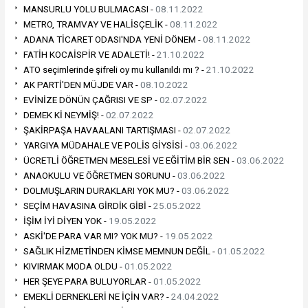
MANSURLU YOLU BULMACASI -
08.11.2022
METRO, TRAMVAY VE HALİSÇELİK -
08.11.2022
ADANA TİCARET ODASI'NDA YENİ DÖNEM -
08.11.2022
FATİH KOCAİSPİR VE ADALETİ! -
21.10.2022
ATO seçimlerinde şifreli oy mu kullanıldı mı ? -
21.10.2022
AK PARTİ'DEN MÜJDE VAR -
08.10.2022
EVİNİZE DÖNÜN ÇAĞRISI VE SP -
02.07.2022
DEMEK Kİ NEYMİŞ! -
02.07.2022
ŞAKİRPAŞA HAVAALANI TARTIŞMASI -
02.07.2022
YARGIYA MÜDAHALE VE POLİS GİYSİSİ -
03.06.2022
ÜCRETLİ ÖĞRETMEN MESELESİ VE EĞİTİM BİR SEN -
03.06.2022
ANAOKULU VE ÖĞRETMEN SORUNU -
03.06.2022
DOLMUŞLARIN DURAKLARI YOK MU? -
03.06.2022
SEÇİM HAVASINA GİRDİK GİBİ -
25.05.2022
İŞİM İYİ DİYEN YOK -
19.05.2022
ASKİ'DE PARA VAR MI? YOK MU? -
19.05.2022
SAĞLIK HİZMETİNDEN KİMSE MEMNUN DEĞİL -
01.05.2022
KIVIRMAK MODA OLDU -
01.05.2022
HER ŞEYE PARA BULUYORLAR -
01.05.2022
EMEKLİ DERNEKLERİ NE İÇİN VAR? -
24.04.2022