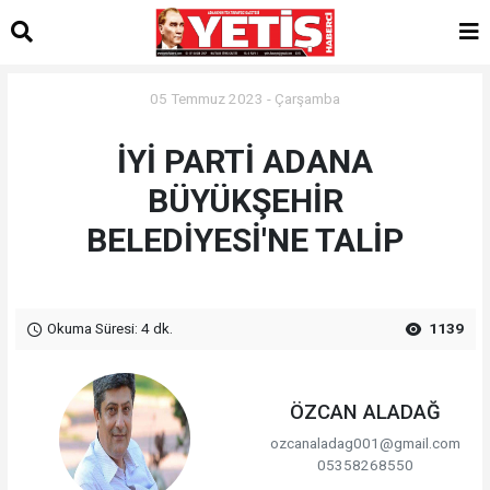
05 Temmuz 2023 - Çarşamba
İYİ PARTİ ADANA
BÜYÜKŞEHİR
BELEDİYESİ'NE TALİP
Okuma Süresi: 4 dk.
1139
ÖZCAN ALADAĞ
ozcanaladag001@gmail.com
05358268550