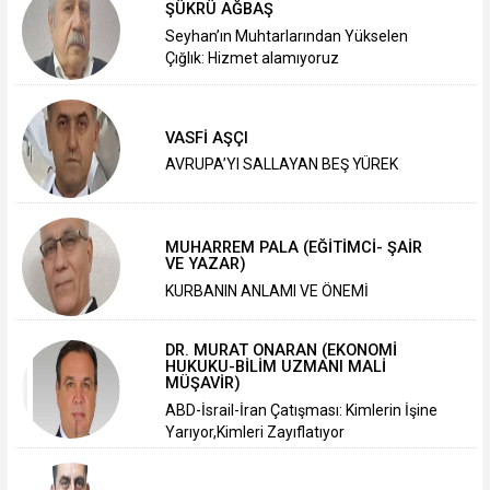
ŞÜKRÜ AĞBAŞ
Seyhan’ın Muhtarlarından Yükselen
Çığlık: Hizmet alamıyoruz
VASFİ AŞÇI
AVRUPA’YI SALLAYAN BEŞ YÜREK
MUHARREM PALA (EĞİTİMCİ- ŞAİR
VE YAZAR)
KURBANIN ANLAMI VE ÖNEMİ
DR. MURAT ONARAN (EKONOMİ
HUKUKU-BİLİM UZMANI MALİ
MÜŞAVİR)
ABD-İsrail-İran Çatışması: Kimlerin İşine
Yarıyor,Kimleri Zayıflatıyor