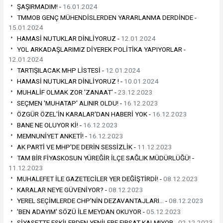
ŞAŞIRMADIM! -
16.01.2024
TMMOB GENÇ MÜHENDİSLERDEN YARARLANMA DERDİNDE -
15.01.2024
HAMASİ NUTUKLAR DİNLİYORUZ -
12.01.2024
YOL ARKADAŞLARIMIZ DİYEREK POLİTİKA YAPIYORLAR -
12.01.2024
TARTIŞILACAK MHP LİSTESİ -
12.01.2024
HAMASİ NUTUKLAR DİNLİYORUZ ! -
10.01.2024
MUHALİF OLMAK ZOR 'ZANAAT' -
23.12.2023
SEÇMEN 'MUHATAP' ALINIR OLDU! -
16.12.2023
ÖZGÜR ÖZEL'İN KARALAR'DAN HABERİ YOK -
16.12.2023
BANE NE OLUYOR Kİ! -
16.12.2023
MEMNUNİYET ANKETİ! -
16.12.2023
AK PARTİ VE MHP'DE DERİN SESSİZLİK -
11.12.2023
TAM BİR FİYASKOSUN YÜREĞİR İLÇE SAĞLIK MÜDÜRLÜĞÜ! -
11.12.2023
MUHALEFET İLE GAZETECİLER YER DEĞİŞTİRDİ! -
08.12.2023
KARALAR NEYE GÜVENİYOR? -
08.12.2023
YEREL SEÇİMLERDE CHP'NİN DEZAVANTAJLARI… -
08.12.2023
'BEN ADAYIM' SÖZÜ İLE MEYDAN OKUYOR -
05.12.2023
SİYASETTE ESKİLERDEN YENİLERE FIRSAT KALMIYOR -
02.12.2023