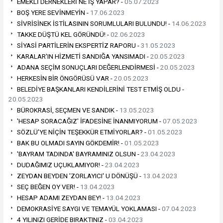
EMEKLİ DERNEKLERİ NE İŞ YAPAR? -
05.07.2023
BOŞ YERE SEVİNMEYİN -
17.06.2023
SİVRİSİNEK İSTİLASININ SORUMLULARI BULUNDU! -
14.06.2023
TAKKE DÜŞTÜ KEL GÖRÜNDÜ! -
02.06.2023
SİYASİ PARTİLERİN EKSPERTİZ RAPORU -
31.05.2023
KARALAR'IN HİZMETİ SANDIĞA YANSIMADI -
20.05.2023
ADANA SEÇİM SONUÇLARI DEĞERLENDİRMESİ -
20.05.2023
HERKESİN BİR ÖNGÖRÜSÜ VAR -
20.05.2023
BELEDİYE BAŞKANLARI KENDİLERİNİ TEST ETMİŞ OLDU -
20.05.2023
BÜROKRASİ, SEÇMEN VE SANDIK -
13.05.2023
'HESAP SORACAĞIZ' İFADESİNE İNANMIYORUM -
07.05.2023
SÖZLÜ'YE NİÇİN TEŞEKKÜR ETMİYORLAR? -
01.05.2023
BAK BU OLMADI SAYIN GÖKDEMİR! -
01.05.2023
'BAYRAM TADINDA' BAYRAMINIZ OLSUN -
23.04.2023
DUDAĞIMIZ UÇUKLAMIYOR! -
23.04.2023
ZEYDAN BEYDEN 'ZORLAYICI' U DÖNÜŞÜ -
13.04.2023
SEÇ BEĞEN OY VER! -
13.04.2023
HESAP ADAMI ZEYDAN BEY! -
13.04.2023
DEMOKRASİYE SAYGI VE TEMAYÜL YOKLAMASI -
07.04.2023
4 YILINIZI GERİDE BIRAKTINIZ -
03.04.2023