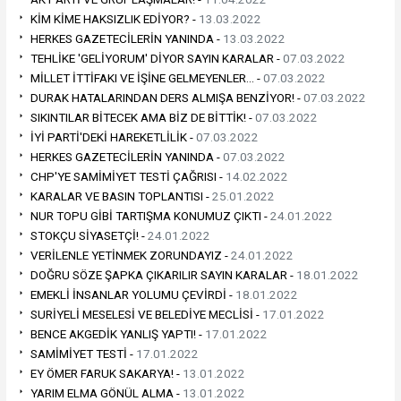
KİM KİME HAKSIZLIK EDİYOR? -
13.03.2022
HERKES GAZETECİLERİN YANINDA -
13.03.2022
TEHLİKE 'GELİYORUM' DİYOR SAYIN KARALAR -
07.03.2022
MİLLET İTTİFAKI VE İŞİNE GELMEYENLER… -
07.03.2022
DURAK HATALARINDAN DERS ALMIŞA BENZİYOR! -
07.03.2022
SIKINTILAR BİTECEK AMA BİZ DE BİTTİK! -
07.03.2022
İYİ PARTİ'DEKİ HAREKETLİLİK -
07.03.2022
HERKES GAZETECİLERİN YANINDA -
07.03.2022
CHP'YE SAMİMİYET TESTİ ÇAĞRISI -
14.02.2022
KARALAR VE BASIN TOPLANTISI -
25.01.2022
NUR TOPU GİBİ TARTIŞMA KONUMUZ ÇIKTI -
24.01.2022
STOKÇU SİYASETÇİ! -
24.01.2022
VERİLENLE YETİNMEK ZORUNDAYIZ -
24.01.2022
DOĞRU SÖZE ŞAPKA ÇIKARILIR SAYIN KARALAR -
18.01.2022
EMEKLİ İNSANLAR YOLUMU ÇEVİRDİ -
18.01.2022
SURİYELİ MESELESİ VE BELEDİYE MECLİSİ -
17.01.2022
BENCE AKGEDİK YANLIŞ YAPTI! -
17.01.2022
SAMİMİYET TESTİ -
17.01.2022
EY ÖMER FARUK SAKARYA! -
13.01.2022
YARIM ELMA GÖNÜL ALMA -
13.01.2022