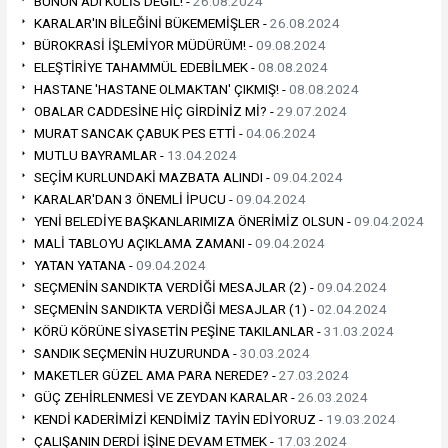
BUNUN ADI KULİS DEĞİL! -
26.08.2024
KARALAR'IN BİLEĞİNİ BÜKEMEMİŞLER -
26.08.2024
BÜROKRASİ İŞLEMİYOR MÜDÜRÜM! -
09.08.2024
ELEŞTİRİYE TAHAMMÜL EDEBİLMEK -
08.08.2024
HASTANE 'HASTANE OLMAKTAN' ÇIKMIŞ! -
08.08.2024
OBALAR CADDESİNE HİÇ GİRDİNİZ Mİ? -
29.07.2024
MURAT SANCAK ÇABUK PES ETTİ -
04.06.2024
MUTLU BAYRAMLAR -
13.04.2024
SEÇİM KURLUNDAKİ MAZBATA ALINDI -
09.04.2024
KARALAR'DAN 3 ÖNEMLİ İPUCU -
09.04.2024
YENİ BELEDİYE BAŞKANLARIMIZA ÖNERİMİZ OLSUN -
09.04.2024
MALİ TABLOYU AÇIKLAMA ZAMANI -
09.04.2024
YATAN YATANA -
09.04.2024
SEÇMENİN SANDIKTA VERDİĞİ MESAJLAR (2) -
09.04.2024
SEÇMENİN SANDIKTA VERDİĞİ MESAJLAR (1) -
02.04.2024
KÖRÜ KÖRÜNE SİYASETİN PEŞİNE TAKILANLAR -
31.03.2024
SANDIK SEÇMENİN HUZURUNDA -
30.03.2024
MAKETLER GÜZEL AMA PARA NEREDE? -
27.03.2024
GÜÇ ZEHİRLENMESİ VE ZEYDAN KARALAR -
26.03.2024
KENDİ KADERİMİZİ KENDİMİZ TAYİN EDİYORUZ -
19.03.2024
ÇALIŞANIN DERDİ İŞİNE DEVAM ETMEK -
17.03.2024