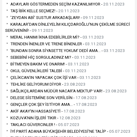
ADAYLARI GÖSTERMEDEN SEÇİM KAZANILMIYOR -
20.11.2023
TAŞ İBİK KELLE SEÇMEZ! -
20.11.2023
'ZEYDAN ABİ' SUSTUR ARKADAŞLARI! -
09.11.2023
KARALAR'DAN DİNLEYELİM KILIÇDAROĞLU'NUN ÇEKİLME SÜRECİ
SERÜVENİNİ! -
09.11.2023
MERAL HANIMI İKNA EDEBİLİRLER Mİ? -
03.11.2023
TRENDEN İNENLER VE TRENE BİNENLER -
03.11.2023
'BUNDAN SONRA SİYASETTE YOKUM' DEDİ AMA… -
03.11.2023
SEBEBİNİ HİÇ SORGULADINIZ MI? -
03.11.2023
BİTMEYEN BAKIM VE ONARIM! -
03.11.2023
OKUL GÜVENLİKLERİ TALEBİ -
03.11.2023
ÇELİKCAN'IN YAPACAK ÇOK İŞİ VAR -
03.11.2023
TEHLİKE GELİYORUM DİYOR -
23.08.2023
SAĞLIKÇILARDAN MÜDÜR NACAR'A MEKTUP VAR! -
23.08.2023
DELEGE SİSTEMİNE SON VERİLSİN -
17.08.2023
GENÇLER ÇOK ŞEY İSTİYOR AMA… -
17.08.2023
AKİF AKAY'IN HASSASİYETİ -
17.08.2023
KOZUVA'NIN İŞLERİ TIKIR -
12.08.2023
TAKLACI GÜVERCINLER ! -
05.07.2023
İYİ PARTİ ADANA BÜYÜKŞEHİR BELEDİYESİ'NE TALİP -
05.07.2023