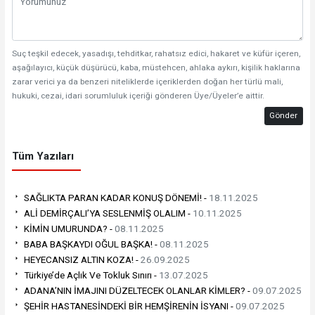
Suç teşkil edecek, yasadışı, tehditkar, rahatsız edici, hakaret ve küfür içeren,
aşağılayıcı, küçük düşürücü, kaba, müstehcen, ahlaka aykırı, kişilik haklarına
zarar verici ya da benzeri niteliklerde içeriklerden doğan her türlü mali,
hukuki, cezai, idari sorumluluk içeriği gönderen Üye/Üyeler’e aittir.
Gönder
Tüm Yazıları
SAĞLIKTA PARAN KADAR KONUŞ DÖNEMİ! -
18.11.2025
ALİ DEMİRÇALI’YA SESLENMİŞ OLALIM -
10.11.2025
KİMİN UMURUNDA? -
08.11.2025
BABA BAŞKAYDI OĞUL BAŞKA! -
08.11.2025
HEYECANSIZ ALTIN KOZA! -
26.09.2025
Türkiye’de Açlık Ve Tokluk Sınırı -
13.07.2025
ADANA’NIN İMAJINI DÜZELTECEK OLANLAR KİMLER? -
09.07.2025
ŞEHİR HASTANESİNDEKİ BİR HEMŞİRENİN İSYANI -
09.07.2025