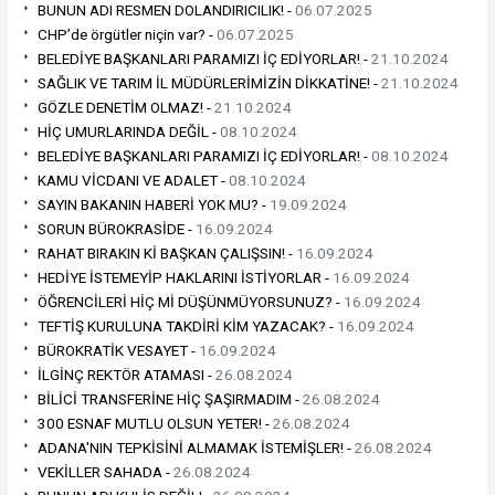
BUNUN ADI RESMEN DOLANDIRICILIK! -
06.07.2025
CHP’de örgütler niçin var? -
06.07.2025
BELEDİYE BAŞKANLARI PARAMIZI İÇ EDİYORLAR! -
21.10.2024
SAĞLIK VE TARIM İL MÜDÜRLERİMİZİN DİKKATİNE! -
21.10.2024
GÖZLE DENETİM OLMAZ! -
21.10.2024
HİÇ UMURLARINDA DEĞİL -
08.10.2024
BELEDİYE BAŞKANLARI PARAMIZI İÇ EDİYORLAR! -
08.10.2024
KAMU VİCDANI VE ADALET -
08.10.2024
SAYIN BAKANIN HABERİ YOK MU? -
19.09.2024
SORUN BÜROKRASİDE -
16.09.2024
RAHAT BIRAKIN Kİ BAŞKAN ÇALIŞSIN! -
16.09.2024
HEDİYE İSTEMEYİP HAKLARINI İSTİYORLAR -
16.09.2024
ÖĞRENCİLERİ HİÇ Mİ DÜŞÜNMÜYORSUNUZ? -
16.09.2024
TEFTİŞ KURULUNA TAKDİRİ KİM YAZACAK? -
16.09.2024
BÜROKRATİK VESAYET -
16.09.2024
İLGİNÇ REKTÖR ATAMASI -
26.08.2024
BİLİCİ TRANSFERİNE HİÇ ŞAŞIRMADIM -
26.08.2024
300 ESNAF MUTLU OLSUN YETER! -
26.08.2024
ADANA'NIN TEPKİSİNİ ALMAMAK İSTEMİŞLER! -
26.08.2024
VEKİLLER SAHADA -
26.08.2024