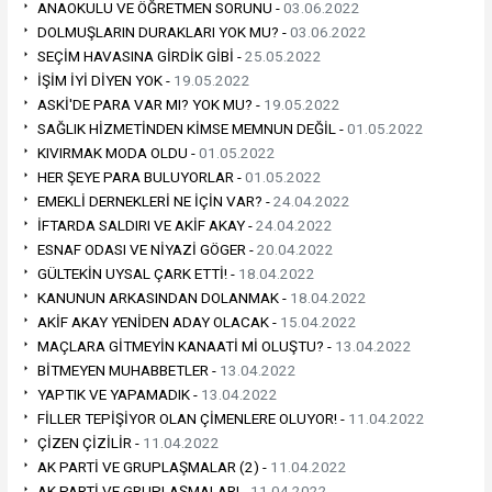
ANAOKULU VE ÖĞRETMEN SORUNU -
03.06.2022
DOLMUŞLARIN DURAKLARI YOK MU? -
03.06.2022
SEÇİM HAVASINA GİRDİK GİBİ -
25.05.2022
İŞİM İYİ DİYEN YOK -
19.05.2022
ASKİ'DE PARA VAR MI? YOK MU? -
19.05.2022
SAĞLIK HİZMETİNDEN KİMSE MEMNUN DEĞİL -
01.05.2022
KIVIRMAK MODA OLDU -
01.05.2022
HER ŞEYE PARA BULUYORLAR -
01.05.2022
EMEKLİ DERNEKLERİ NE İÇİN VAR? -
24.04.2022
İFTARDA SALDIRI VE AKİF AKAY -
24.04.2022
ESNAF ODASI VE NİYAZİ GÖGER -
20.04.2022
GÜLTEKİN UYSAL ÇARK ETTİ! -
18.04.2022
KANUNUN ARKASINDAN DOLANMAK -
18.04.2022
AKİF AKAY YENİDEN ADAY OLACAK -
15.04.2022
MAÇLARA GİTMEYİN KANAATİ Mİ OLUŞTU? -
13.04.2022
BİTMEYEN MUHABBETLER -
13.04.2022
YAPTIK VE YAPAMADIK -
13.04.2022
FİLLER TEPİŞİYOR OLAN ÇİMENLERE OLUYOR! -
11.04.2022
ÇİZEN ÇİZİLİR -
11.04.2022
AK PARTİ VE GRUPLAŞMALAR (2) -
11.04.2022
AK PARTİ VE GRUPLAŞMALAR! -
11.04.2022