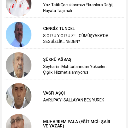
Yaz Tatili Çocuklarımızı Ekranlara Değil,
Hayata Taşımalı
CENGİZ TUNCEL
S O R U Y O R U Z !... GÜMÜŞYAKA'DA
SESSİZLİK... NEDEN?
ŞÜKRÜ AĞBAŞ
Seyhan’ın Muhtarlarından Yükselen
Çığlık: Hizmet alamıyoruz
VASFİ AŞÇI
AVRUPA’YI SALLAYAN BEŞ YÜREK
MUHARREM PALA (EĞİTİMCİ- ŞAİR
VE YAZAR)