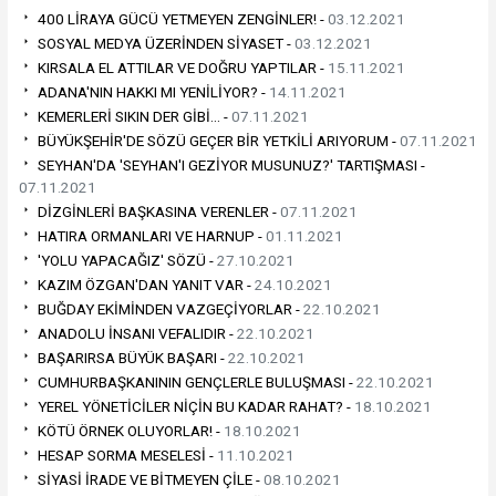
400 LİRAYA GÜCÜ YETMEYEN ZENGİNLER! -
03.12.2021
SOSYAL MEDYA ÜZERİNDEN SİYASET -
03.12.2021
KIRSALA EL ATTILAR VE DOĞRU YAPTILAR -
15.11.2021
ADANA'NIN HAKKI MI YENİLİYOR? -
14.11.2021
KEMERLERİ SIKIN DER GİBİ… -
07.11.2021
BÜYÜKŞEHİR'DE SÖZÜ GEÇER BİR YETKİLİ ARIYORUM -
07.11.2021
SEYHAN'DA 'SEYHAN'I GEZİYOR MUSUNUZ?' TARTIŞMASI -
07.11.2021
DİZGİNLERİ BAŞKASINA VERENLER -
07.11.2021
HATIRA ORMANLARI VE HARNUP -
01.11.2021
'YOLU YAPACAĞIZ' SÖZÜ -
27.10.2021
KAZIM ÖZGAN'DAN YANIT VAR -
24.10.2021
BUĞDAY EKİMİNDEN VAZGEÇİYORLAR -
22.10.2021
ANADOLU İNSANI VEFALIDIR -
22.10.2021
BAŞARIRSA BÜYÜK BAŞARI -
22.10.2021
CUMHURBAŞKANININ GENÇLERLE BULUŞMASI -
22.10.2021
YEREL YÖNETİCİLER NİÇİN BU KADAR RAHAT? -
18.10.2021
KÖTÜ ÖRNEK OLUYORLAR! -
18.10.2021
HESAP SORMA MESELESİ -
11.10.2021
SİYASİ İRADE VE BİTMEYEN ÇİLE -
08.10.2021