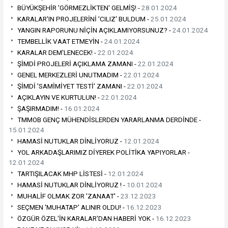
BÜYÜKŞEHİR 'GÖRMEZLİKTEN' GELMİŞ! -
28.01.2024
KARALAR'IN PROJELERİNİ 'CILIZ' BULDUM -
25.01.2024
YANGIN RAPORUNU NİÇİN AÇIKLAMIYORSUNUZ? -
24.01.2024
TEMBELLİK VAAT ETMEYİN -
24.01.2024
KARALAR DEM'LENECEK! -
22.01.2024
ŞİMDİ PROJELERİ AÇIKLAMA ZAMANI -
22.01.2024
GENEL MERKEZLERİ UNUTMADIM -
22.01.2024
ŞİMDİ 'SAMİMİYET TESTİ' ZAMANI -
22.01.2024
AÇIKLAYIN VE KURTULUN! -
22.01.2024
ŞAŞIRMADIM! -
16.01.2024
TMMOB GENÇ MÜHENDİSLERDEN YARARLANMA DERDİNDE -
15.01.2024
HAMASİ NUTUKLAR DİNLİYORUZ -
12.01.2024
YOL ARKADAŞLARIMIZ DİYEREK POLİTİKA YAPIYORLAR -
12.01.2024
TARTIŞILACAK MHP LİSTESİ -
12.01.2024
HAMASİ NUTUKLAR DİNLİYORUZ ! -
10.01.2024
MUHALİF OLMAK ZOR 'ZANAAT' -
23.12.2023
SEÇMEN 'MUHATAP' ALINIR OLDU! -
16.12.2023
ÖZGÜR ÖZEL'İN KARALAR'DAN HABERİ YOK -
16.12.2023