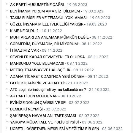
AK PARTİ HÜKÜMETİNE ÇAĞRI -
19.03.2023
BEN İNANMIYORUM AMA SİZİ BİLEMEM -
19.03.2023
TAKIM ELBİSELER VE TEMAYÜL YOKLAMASI -
19.03.2023
GÜZEL İNSANA MİLLETVEKİLLİĞİ YAKIŞIR -
19.03.2023
KİME NE OLDU ? -
10.11.2022
MUHTARLARI DA ANLAMAK MÜMKÜN DEĞİL -
08.11.2022
GÖRMEDİM, DUYMADIM, BİLMİYORUM! -
08.11.2022
İTİRAZIMIZ VAR -
08.11.2022
SEVENLER KADAR SEVMEYENLER OLURSA -
08.11.2022
MANSURLU YOLU BULMACASI -
08.11.2022
METRO, TRAMVAY VE HALİSÇELİK -
08.11.2022
ADANA TİCARET ODASI'NDA YENİ DÖNEM -
08.11.2022
FATİH KOCAİSPİR VE ADALETİ! -
21.10.2022
ATO seçimlerinde şifreli oy mu kullanıldı mı ? -
21.10.2022
AK PARTİ'DEN MÜJDE VAR -
08.10.2022
EVİNİZE DÖNÜN ÇAĞRISI VE SP -
02.07.2022
DEMEK Kİ NEYMİŞ! -
02.07.2022
ŞAKİRPAŞA HAVAALANI TARTIŞMASI -
02.07.2022
YARGIYA MÜDAHALE VE POLİS GİYSİSİ -
03.06.2022
ÜCRETLİ ÖĞRETMEN MESELESİ VE EĞİTİM BİR SEN -
03.06.2022