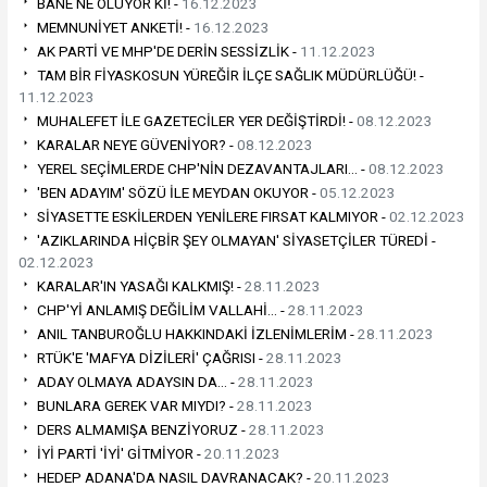
BANE NE OLUYOR Kİ! -
16.12.2023
MEMNUNİYET ANKETİ! -
16.12.2023
AK PARTİ VE MHP'DE DERİN SESSİZLİK -
11.12.2023
TAM BİR FİYASKOSUN YÜREĞİR İLÇE SAĞLIK MÜDÜRLÜĞÜ! -
11.12.2023
MUHALEFET İLE GAZETECİLER YER DEĞİŞTİRDİ! -
08.12.2023
KARALAR NEYE GÜVENİYOR? -
08.12.2023
YEREL SEÇİMLERDE CHP'NİN DEZAVANTAJLARI… -
08.12.2023
'BEN ADAYIM' SÖZÜ İLE MEYDAN OKUYOR -
05.12.2023
SİYASETTE ESKİLERDEN YENİLERE FIRSAT KALMIYOR -
02.12.2023
'AZIKLARINDA HİÇBİR ŞEY OLMAYAN' SİYASETÇİLER TÜREDİ -
02.12.2023
KARALAR'IN YASAĞI KALKMIŞ! -
28.11.2023
CHP'Yİ ANLAMIŞ DEĞİLİM VALLAHİ… -
28.11.2023
ANIL TANBUROĞLU HAKKINDAKİ İZLENİMLERİM -
28.11.2023
RTÜK'E 'MAFYA DİZİLERİ' ÇAĞRISI -
28.11.2023
ADAY OLMAYA ADAYSIN DA… -
28.11.2023
BUNLARA GEREK VAR MIYDI? -
28.11.2023
DERS ALMAMIŞA BENZİYORUZ -
28.11.2023
İYİ PARTİ 'İYİ' GİTMİYOR -
20.11.2023
HEDEP ADANA'DA NASIL DAVRANACAK? -
20.11.2023