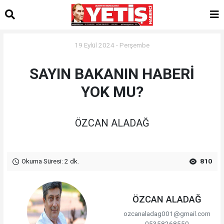
19 Eylül 2024 - Perşembe
SAYIN BAKANIN HABERİ
YOK MU?
ÖZCAN ALADAĞ
Okuma Süresi: 2 dk.
810
ÖZCAN ALADAĞ
ozcanaladag001@gmail.com
05358268550