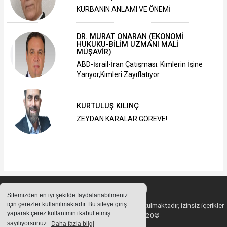
KURBANIN ANLAMI VE ÖNEMİ
DR. MURAT ONARAN (EKONOMİ
HUKUKU-BİLİM UZMANI MALİ
MÜŞAVİR)
ABD-İsrail-İran Çatışması: Kimlerin İşine
Yarıyor,Kimleri Zayıflatıyor
KURTULUŞ KILINÇ
ZEYDAN KARALAR GÖREVE!
Sitemizden en iyi şekilde faydalanabilmeniz
için çerezler kullanılmaktadır. Bu siteye giriş
Sitemizde bulunan içeriklerin tüm hakları saklı tutulmaktadır, izinsiz içerikler
yaparak çerez kullanımını kabul etmiş
kullanılamaz. Copyright 2020©
sayılıyorsunuz.
Daha fazla bilgi