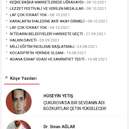
KEŞKE BAŞKA MARKETLEREDE UĞRASAYDI -
08.10.2021
LEZZET FESTİVALİ VE VERİLEN MESAJLAR -
08.10.2021
LAF ÇOK İCRAAT YOK -
08.10.2021
KARALAR'IN İHALESİNE AKİF AKAY GİRMELİ -
08.10.2021
LAF ÇOK İCRAAT YOK -
04.10.2021
İKTİDARIN BELEDİYELERİ HAREKETE GEÇTİ -
27.09.2021
HALKIN DAVETİ -
20.09.2021
MİLLİ EĞİTİM İNCELEME BAŞLATMALI -
24.08.2021
KOCAİSPİR'İN YERİNDE OLSAM -
19.08.2021
ADANA ESNAF ODASI VE SAMİMİYET TESTİ -
19.08.2021
Köşe Yazıları
HÜSEYİN YETİŞ
ÇUKUROVA’DA BİR SEVDANIN ADI:
BOZKURTLAR ÇETİN YÜKSELECEK!
Dr. Sinan AĞLAR