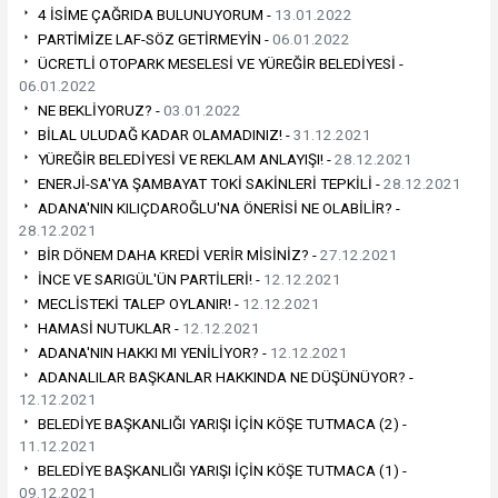
4 İSİME ÇAĞRIDA BULUNUYORUM -
13.01.2022
PARTİMİZE LAF-SÖZ GETİRMEYİN -
06.01.2022
ÜCRETLİ OTOPARK MESELESİ VE YÜREĞİR BELEDİYESİ -
06.01.2022
NE BEKLİYORUZ? -
03.01.2022
BİLAL ULUDAĞ KADAR OLAMADINIZ! -
31.12.2021
YÜREĞİR BELEDİYESİ VE REKLAM ANLAYIŞI! -
28.12.2021
ENERJİ-SA'YA ŞAMBAYAT TOKİ SAKİNLERİ TEPKİLİ -
28.12.2021
ADANA'NIN KILIÇDAROĞLU'NA ÖNERİSİ NE OLABİLİR? -
28.12.2021
BİR DÖNEM DAHA KREDİ VERİR MİSİNİZ? -
27.12.2021
İNCE VE SARIGÜL'ÜN PARTİLERİ! -
12.12.2021
MECLİSTEKİ TALEP OYLANIR! -
12.12.2021
HAMASİ NUTUKLAR -
12.12.2021
ADANA'NIN HAKKI MI YENİLİYOR? -
12.12.2021
ADANALILAR BAŞKANLAR HAKKINDA NE DÜŞÜNÜYOR? -
12.12.2021
BELEDİYE BAŞKANLIĞI YARIŞI İÇİN KÖŞE TUTMACA (2) -
11.12.2021
BELEDİYE BAŞKANLIĞI YARIŞI İÇİN KÖŞE TUTMACA (1) -
09.12.2021