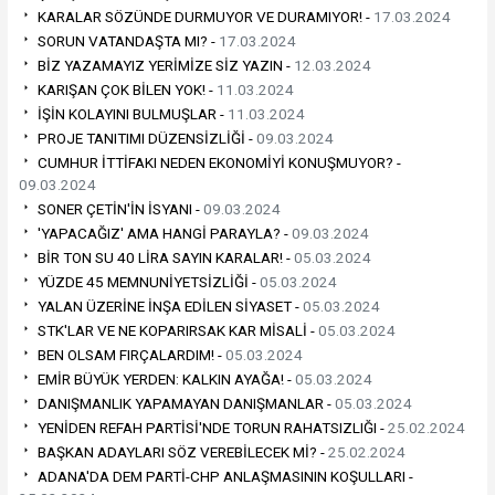
KARALAR SÖZÜNDE DURMUYOR VE DURAMIYOR! -
17.03.2024
SORUN VATANDAŞTA MI? -
17.03.2024
BİZ YAZAMAYIZ YERİMİZE SİZ YAZIN -
12.03.2024
KARIŞAN ÇOK BİLEN YOK! -
11.03.2024
İŞİN KOLAYINI BULMUŞLAR -
11.03.2024
PROJE TANITIMI DÜZENSİZLİĞİ -
09.03.2024
CUMHUR İTTİFAKI NEDEN EKONOMİYİ KONUŞMUYOR? -
09.03.2024
SONER ÇETİN'İN İSYANI -
09.03.2024
'YAPACAĞIZ' AMA HANGİ PARAYLA? -
09.03.2024
BİR TON SU 40 LİRA SAYIN KARALAR! -
05.03.2024
YÜZDE 45 MEMNUNİYETSİZLİĞİ -
05.03.2024
YALAN ÜZERİNE İNŞA EDİLEN SİYASET -
05.03.2024
STK'LAR VE NE KOPARIRSAK KAR MİSALİ -
05.03.2024
BEN OLSAM FIRÇALARDIM! -
05.03.2024
EMİR BÜYÜK YERDEN: KALKIN AYAĞA! -
05.03.2024
DANIŞMANLIK YAPAMAYAN DANIŞMANLAR -
05.03.2024
YENİDEN REFAH PARTİSİ'NDE TORUN RAHATSIZLIĞI -
25.02.2024
BAŞKAN ADAYLARI SÖZ VEREBİLECEK Mİ? -
25.02.2024
ADANA'DA DEM PARTİ-CHP ANLAŞMASININ KOŞULLARI -