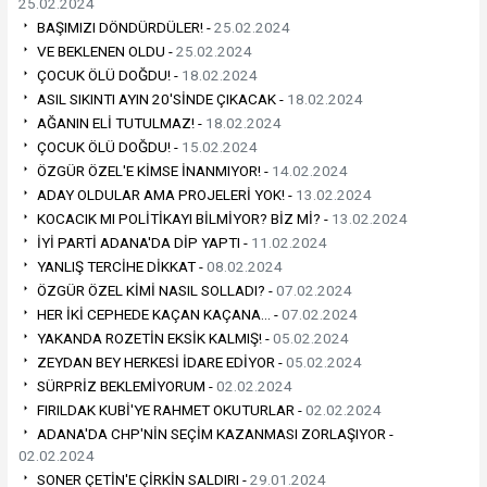
25.02.2024
BAŞIMIZI DÖNDÜRDÜLER! -
25.02.2024
VE BEKLENEN OLDU -
25.02.2024
ÇOCUK ÖLÜ DOĞDU! -
18.02.2024
ASIL SIKINTI AYIN 20'SİNDE ÇIKACAK -
18.02.2024
AĞANIN ELİ TUTULMAZ! -
18.02.2024
ÇOCUK ÖLÜ DOĞDU! -
15.02.2024
ÖZGÜR ÖZEL'E KİMSE İNANMIYOR! -
14.02.2024
ADAY OLDULAR AMA PROJELERİ YOK! -
13.02.2024
KOCACIK MI POLİTİKAYI BİLMİYOR? BİZ Mİ? -
13.02.2024
İYİ PARTİ ADANA'DA DİP YAPTI -
11.02.2024
YANLIŞ TERCİHE DİKKAT -
08.02.2024
ÖZGÜR ÖZEL KİMİ NASIL SOLLADI? -
07.02.2024
HER İKİ CEPHEDE KAÇAN KAÇANA… -
07.02.2024
YAKANDA ROZETİN EKSİK KALMIŞ! -
05.02.2024
ZEYDAN BEY HERKESİ İDARE EDİYOR -
05.02.2024
SÜRPRİZ BEKLEMİYORUM -
02.02.2024
FIRILDAK KUBİ'YE RAHMET OKUTURLAR -
02.02.2024
ADANA'DA CHP'NİN SEÇİM KAZANMASI ZORLAŞIYOR -
02.02.2024
SONER ÇETİN'E ÇİRKİN SALDIRI -
29.01.2024