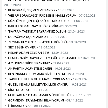
BELEDİYE BAŞKANLARI KENDİLERİNİ TEST ETMİŞ OLDU -
20.05.2023
BÜROKRASİ, SEÇMEN VE SANDIK -
13.05.2023
'HESAP SORACAĞIZ' İFADESİNE İNANMIYORUM -
07.05.2023
SÖZLÜ'YE NİÇİN TEŞEKKÜR ETMİYORLAR? -
01.05.2023
BAK BU OLMADI SAYIN GÖKDEMİR! -
01.05.2023
'BAYRAM TADINDA' BAYRAMINIZ OLSUN -
23.04.2023
DUDAĞIMIZ UÇUKLAMIYOR! -
23.04.2023
ZEYDAN BEYDEN 'ZORLAYICI' U DÖNÜŞÜ -
13.04.2023
SEÇ BEĞEN OY VER! -
13.04.2023
HESAP ADAMI ZEYDAN BEY! -
13.04.2023
DEMOKRASİYE SAYGI VE TEMAYÜL YOKLAMASI -
07.04.2023
4 YILINIZI GERİDE BIRAKTINIZ -
03.04.2023
AK PARTİ HÜKÜMETİNE ÇAĞRI -
19.03.2023
BEN İNANMIYORUM AMA SİZİ BİLEMEM -
19.03.2023
TAKIM ELBİSELER VE TEMAYÜL YOKLAMASI -
19.03.2023
GÜZEL İNSANA MİLLETVEKİLLİĞİ YAKIŞIR -
19.03.2023
KİME NE OLDU ? -
10.11.2022
MUHTARLARI DA ANLAMAK MÜMKÜN DEĞİL -
08.11.2022
GÖRMEDİM, DUYMADIM, BİLMİYORUM! -
08.11.2022
İTİRAZIMIZ VAR -
08.11.2022