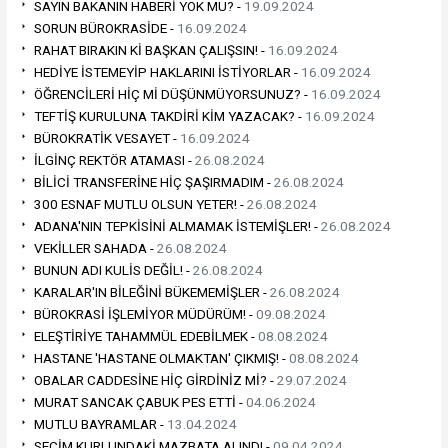
SAYIN BAKANIN HABERİ YOK MU? -
19.09.2024
SORUN BÜROKRASİDE -
16.09.2024
RAHAT BIRAKIN Kİ BAŞKAN ÇALIŞSIN! -
16.09.2024
HEDİYE İSTEMEYİP HAKLARINI İSTİYORLAR -
16.09.2024
ÖĞRENCİLERİ HİÇ Mİ DÜŞÜNMÜYORSUNUZ? -
16.09.2024
TEFTİŞ KURULUNA TAKDİRİ KİM YAZACAK? -
16.09.2024
BÜROKRATİK VESAYET -
16.09.2024
İLGİNÇ REKTÖR ATAMASI -
26.08.2024
BİLİCİ TRANSFERİNE HİÇ ŞAŞIRMADIM -
26.08.2024
300 ESNAF MUTLU OLSUN YETER! -
26.08.2024
ADANA'NIN TEPKİSİNİ ALMAMAK İSTEMİŞLER! -
26.08.2024
VEKİLLER SAHADA -
26.08.2024
BUNUN ADI KULİS DEĞİL! -
26.08.2024
KARALAR'IN BİLEĞİNİ BÜKEMEMİŞLER -
26.08.2024
BÜROKRASİ İŞLEMİYOR MÜDÜRÜM! -
09.08.2024
ELEŞTİRİYE TAHAMMÜL EDEBİLMEK -
08.08.2024
HASTANE 'HASTANE OLMAKTAN' ÇIKMIŞ! -
08.08.2024
OBALAR CADDESİNE HİÇ GİRDİNİZ Mİ? -
29.07.2024
MURAT SANCAK ÇABUK PES ETTİ -
04.06.2024
MUTLU BAYRAMLAR -
13.04.2024
SEÇİM KURLUNDAKİ MAZBATA ALINDI -
09.04.2024