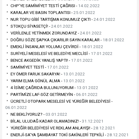
CHP'YE SAMİMİYET TESTİ ÇAĞRISI -
14.02.2022
KARALAR VE BASIN TOPLANTISI -
25.01.2022
NUR TOPU GİBİ TARTIŞMA KONUMUZ ÇIKTI -
24.01.2022
STOKÇU SİYASETÇİ! -
24.01.2022
VERİLENLE YETİNMEK ZORUNDAYIZ -
24.01.2022
DOĞRU SÖZE ŞAPKA ÇIKARILIR SAYIN KARALAR -
18.01.2022
EMEKLİ İNSANLAR YOLUMU ÇEVİRDİ -
18.01.2022
SURİYELİ MESELESİ VE BELEDİYE MECLİSİ -
17.01.2022
BENCE AKGEDİK YANLIŞ YAPTI! -
17.01.2022
SAMİMİYET TESTİ -
17.01.2022
EY ÖMER FARUK SAKARYA! -
13.01.2022
YARIM ELMA GÖNÜL ALMA -
13.01.2022
4 İSİME ÇAĞRIDA BULUNUYORUM -
13.01.2022
PARTİMİZE LAF-SÖZ GETİRMEYİN -
06.01.2022
ÜCRETLİ OTOPARK MESELESİ VE YÜREĞİR BELEDİYESİ -
06.01.2022
NE BEKLİYORUZ? -
03.01.2022
BİLAL ULUDAĞ KADAR OLAMADINIZ! -
31.12.2021
YÜREĞİR BELEDİYESİ VE REKLAM ANLAYIŞI! -
28.12.2021
ENERJİ-SA'YA ŞAMBAYAT TOKİ SAKİNLERİ TEPKİLİ -
28.12.2021