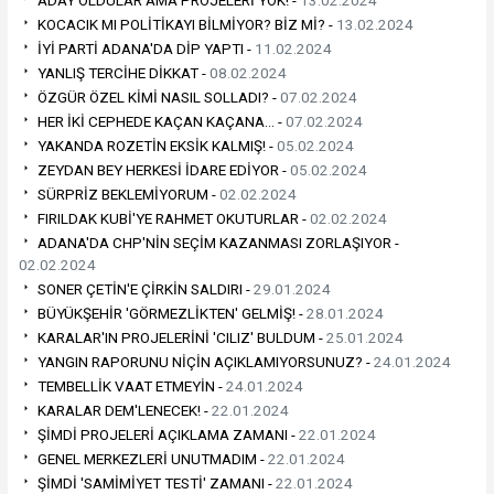
ADAY OLDULAR AMA PROJELERİ YOK! -
13.02.2024
KOCACIK MI POLİTİKAYI BİLMİYOR? BİZ Mİ? -
13.02.2024
İYİ PARTİ ADANA'DA DİP YAPTI -
11.02.2024
YANLIŞ TERCİHE DİKKAT -
08.02.2024
ÖZGÜR ÖZEL KİMİ NASIL SOLLADI? -
07.02.2024
HER İKİ CEPHEDE KAÇAN KAÇANA… -
07.02.2024
YAKANDA ROZETİN EKSİK KALMIŞ! -
05.02.2024
ZEYDAN BEY HERKESİ İDARE EDİYOR -
05.02.2024
SÜRPRİZ BEKLEMİYORUM -
02.02.2024
FIRILDAK KUBİ'YE RAHMET OKUTURLAR -
02.02.2024
ADANA'DA CHP'NİN SEÇİM KAZANMASI ZORLAŞIYOR -
02.02.2024
SONER ÇETİN'E ÇİRKİN SALDIRI -
29.01.2024
BÜYÜKŞEHİR 'GÖRMEZLİKTEN' GELMİŞ! -
28.01.2024
KARALAR'IN PROJELERİNİ 'CILIZ' BULDUM -
25.01.2024
YANGIN RAPORUNU NİÇİN AÇIKLAMIYORSUNUZ? -
24.01.2024
TEMBELLİK VAAT ETMEYİN -
24.01.2024
KARALAR DEM'LENECEK! -
22.01.2024
ŞİMDİ PROJELERİ AÇIKLAMA ZAMANI -
22.01.2024
GENEL MERKEZLERİ UNUTMADIM -
22.01.2024
ŞİMDİ 'SAMİMİYET TESTİ' ZAMANI -
22.01.2024