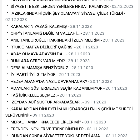
SİYASETTE ESKİLERDEN YENİLERE FIRSAT KALMIYOR -
02.12.2023
'AZIKLARINDA HİÇBİR ŞEY OLMAYAN' SİYASETÇİLER TÜREDİ -
02.12.2023
KARALAR'IN YASAĞI KALKMIŞ! -
28.11.2023
CHP'Yİ ANLAMIŞ DEĞİLİM VALLAHİ… -
28.11.2023
ANIL TANBUROĞLU HAKKINDAKİ İZLENİMLERİM -
28.11.2023
RTÜK'E 'MAFYA DİZİLERİ' ÇAĞRISI -
28.11.2023
ADAY OLMAYA ADAYSIN DA… -
28.11.2023
BUNLARA GEREK VAR MIYDI? -
28.11.2023
DERS ALMAMIŞA BENZİYORUZ -
28.11.2023
İYİ PARTİ 'İYİ' GİTMİYOR -
20.11.2023
HEDEP ADANA'DA NASIL DAVRANACAK? -
20.11.2023
ADAYLARI GÖSTERMEDEN SEÇİM KAZANILMIYOR -
20.11.2023
TAŞ İBİK KELLE SEÇMEZ! -
20.11.2023
'ZEYDAN ABİ' SUSTUR ARKADAŞLARI! -
09.11.2023
KARALAR'DAN DİNLEYELİM KILIÇDAROĞLU'NUN ÇEKİLME SÜRECİ
SERÜVENİNİ! -
09.11.2023
MERAL HANIMI İKNA EDEBİLİRLER Mİ? -
03.11.2023
TRENDEN İNENLER VE TRENE BİNENLER -
03.11.2023
'BUNDAN SONRA SİYASETTE YOKUM' DEDİ AMA… -
03.11.2023