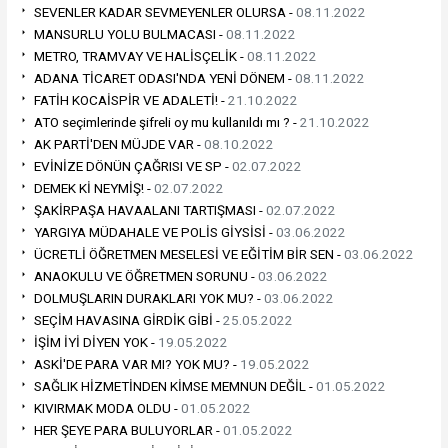
SEVENLER KADAR SEVMEYENLER OLURSA -
08.11.2022
MANSURLU YOLU BULMACASI -
08.11.2022
METRO, TRAMVAY VE HALİSÇELİK -
08.11.2022
ADANA TİCARET ODASI'NDA YENİ DÖNEM -
08.11.2022
FATİH KOCAİSPİR VE ADALETİ! -
21.10.2022
ATO seçimlerinde şifreli oy mu kullanıldı mı ? -
21.10.2022
AK PARTİ'DEN MÜJDE VAR -
08.10.2022
EVİNİZE DÖNÜN ÇAĞRISI VE SP -
02.07.2022
DEMEK Kİ NEYMİŞ! -
02.07.2022
ŞAKİRPAŞA HAVAALANI TARTIŞMASI -
02.07.2022
YARGIYA MÜDAHALE VE POLİS GİYSİSİ -
03.06.2022
ÜCRETLİ ÖĞRETMEN MESELESİ VE EĞİTİM BİR SEN -
03.06.2022
ANAOKULU VE ÖĞRETMEN SORUNU -
03.06.2022
DOLMUŞLARIN DURAKLARI YOK MU? -
03.06.2022
SEÇİM HAVASINA GİRDİK GİBİ -
25.05.2022
İŞİM İYİ DİYEN YOK -
19.05.2022
ASKİ'DE PARA VAR MI? YOK MU? -
19.05.2022
SAĞLIK HİZMETİNDEN KİMSE MEMNUN DEĞİL -
01.05.2022
KIVIRMAK MODA OLDU -
01.05.2022
HER ŞEYE PARA BULUYORLAR -
01.05.2022