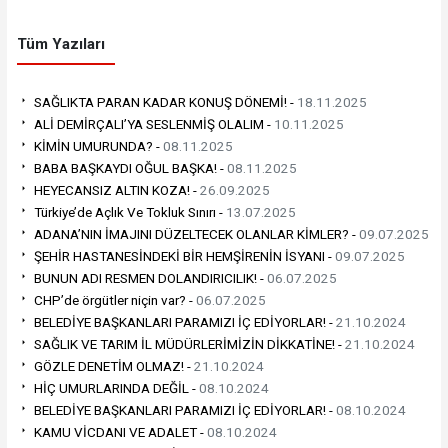
Tüm Yazıları
SAĞLIKTA PARAN KADAR KONUŞ DÖNEMİ! -
18.11.2025
ALİ DEMİRÇALI’YA SESLENMİŞ OLALIM -
10.11.2025
KİMİN UMURUNDA? -
08.11.2025
BABA BAŞKAYDI OĞUL BAŞKA! -
08.11.2025
HEYECANSIZ ALTIN KOZA! -
26.09.2025
Türkiye’de Açlık Ve Tokluk Sınırı -
13.07.2025
ADANA’NIN İMAJINI DÜZELTECEK OLANLAR KİMLER? -
09.07.2025
ŞEHİR HASTANESİNDEKİ BİR HEMŞİRENİN İSYANI -
09.07.2025
BUNUN ADI RESMEN DOLANDIRICILIK! -
06.07.2025
CHP’de örgütler niçin var? -
06.07.2025
BELEDİYE BAŞKANLARI PARAMIZI İÇ EDİYORLAR! -
21.10.2024
SAĞLIK VE TARIM İL MÜDÜRLERİMİZİN DİKKATİNE! -
21.10.2024
GÖZLE DENETİM OLMAZ! -
21.10.2024
HİÇ UMURLARINDA DEĞİL -
08.10.2024
BELEDİYE BAŞKANLARI PARAMIZI İÇ EDİYORLAR! -
08.10.2024
KAMU VİCDANI VE ADALET -
08.10.2024