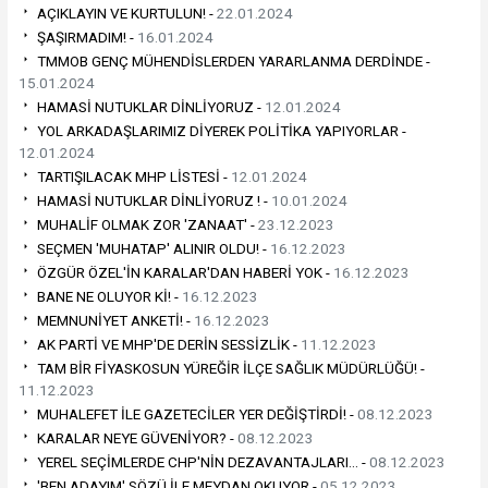
AÇIKLAYIN VE KURTULUN! -
22.01.2024
ŞAŞIRMADIM! -
16.01.2024
TMMOB GENÇ MÜHENDİSLERDEN YARARLANMA DERDİNDE -
15.01.2024
HAMASİ NUTUKLAR DİNLİYORUZ -
12.01.2024
YOL ARKADAŞLARIMIZ DİYEREK POLİTİKA YAPIYORLAR -
12.01.2024
TARTIŞILACAK MHP LİSTESİ -
12.01.2024
HAMASİ NUTUKLAR DİNLİYORUZ ! -
10.01.2024
MUHALİF OLMAK ZOR 'ZANAAT' -
23.12.2023
SEÇMEN 'MUHATAP' ALINIR OLDU! -
16.12.2023
ÖZGÜR ÖZEL'İN KARALAR'DAN HABERİ YOK -
16.12.2023
BANE NE OLUYOR Kİ! -
16.12.2023
MEMNUNİYET ANKETİ! -
16.12.2023
AK PARTİ VE MHP'DE DERİN SESSİZLİK -
11.12.2023
TAM BİR FİYASKOSUN YÜREĞİR İLÇE SAĞLIK MÜDÜRLÜĞÜ! -
11.12.2023
MUHALEFET İLE GAZETECİLER YER DEĞİŞTİRDİ! -
08.12.2023
KARALAR NEYE GÜVENİYOR? -
08.12.2023
YEREL SEÇİMLERDE CHP'NİN DEZAVANTAJLARI… -
08.12.2023
'BEN ADAYIM' SÖZÜ İLE MEYDAN OKUYOR -
05.12.2023