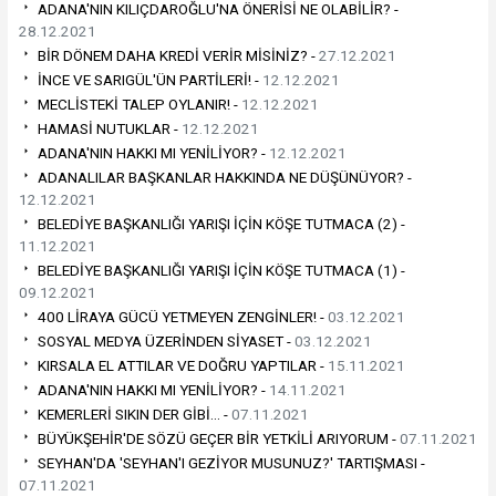
ADANA'NIN KILIÇDAROĞLU'NA ÖNERİSİ NE OLABİLİR? -
28.12.2021
BİR DÖNEM DAHA KREDİ VERİR MİSİNİZ? -
27.12.2021
İNCE VE SARIGÜL'ÜN PARTİLERİ! -
12.12.2021
MECLİSTEKİ TALEP OYLANIR! -
12.12.2021
HAMASİ NUTUKLAR -
12.12.2021
ADANA'NIN HAKKI MI YENİLİYOR? -
12.12.2021
ADANALILAR BAŞKANLAR HAKKINDA NE DÜŞÜNÜYOR? -
12.12.2021
BELEDİYE BAŞKANLIĞI YARIŞI İÇİN KÖŞE TUTMACA (2) -
11.12.2021
BELEDİYE BAŞKANLIĞI YARIŞI İÇİN KÖŞE TUTMACA (1) -
09.12.2021
400 LİRAYA GÜCÜ YETMEYEN ZENGİNLER! -
03.12.2021
SOSYAL MEDYA ÜZERİNDEN SİYASET -
03.12.2021
KIRSALA EL ATTILAR VE DOĞRU YAPTILAR -
15.11.2021
ADANA'NIN HAKKI MI YENİLİYOR? -
14.11.2021
KEMERLERİ SIKIN DER GİBİ… -
07.11.2021
BÜYÜKŞEHİR'DE SÖZÜ GEÇER BİR YETKİLİ ARIYORUM -
07.11.2021
SEYHAN'DA 'SEYHAN'I GEZİYOR MUSUNUZ?' TARTIŞMASI -
07.11.2021