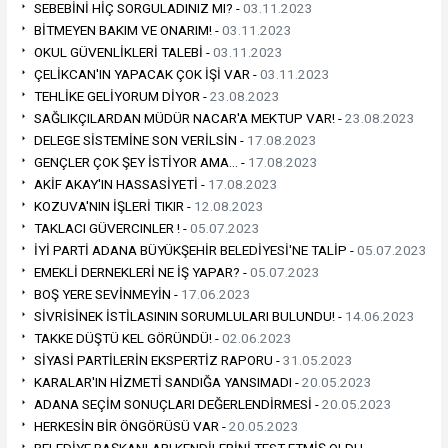
SEBEBİNİ HİÇ SORGULADINIZ MI? -
03.11.2023
BİTMEYEN BAKIM VE ONARIM! -
03.11.2023
OKUL GÜVENLİKLERİ TALEBİ -
03.11.2023
ÇELİKCAN'IN YAPACAK ÇOK İŞİ VAR -
03.11.2023
TEHLİKE GELİYORUM DİYOR -
23.08.2023
SAĞLIKÇILARDAN MÜDÜR NACAR'A MEKTUP VAR! -
23.08.2023
DELEGE SİSTEMİNE SON VERİLSİN -
17.08.2023
GENÇLER ÇOK ŞEY İSTİYOR AMA… -
17.08.2023
AKİF AKAY'IN HASSASİYETİ -
17.08.2023
KOZUVA'NIN İŞLERİ TIKIR -
12.08.2023
TAKLACI GÜVERCINLER ! -
05.07.2023
İYİ PARTİ ADANA BÜYÜKŞEHİR BELEDİYESİ'NE TALİP -
05.07.2023
EMEKLİ DERNEKLERİ NE İŞ YAPAR? -
05.07.2023
BOŞ YERE SEVİNMEYİN -
17.06.2023
SİVRİSİNEK İSTİLASININ SORUMLULARI BULUNDU! -
14.06.2023
TAKKE DÜŞTÜ KEL GÖRÜNDÜ! -
02.06.2023
SİYASİ PARTİLERİN EKSPERTİZ RAPORU -
31.05.2023
KARALAR'IN HİZMETİ SANDIĞA YANSIMADI -
20.05.2023
ADANA SEÇİM SONUÇLARI DEĞERLENDİRMESİ -
20.05.2023
HERKESİN BİR ÖNGÖRÜSÜ VAR -
20.05.2023