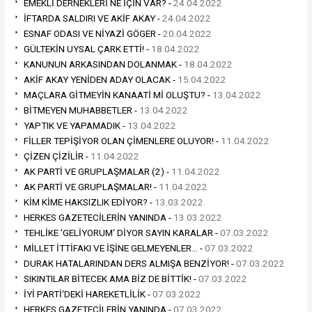
EMEKLİ DERNEKLERİ NE İÇİN VAR? -
24.04.2022
İFTARDA SALDIRI VE AKİF AKAY -
24.04.2022
ESNAF ODASI VE NİYAZİ GÖGER -
20.04.2022
GÜLTEKİN UYSAL ÇARK ETTİ! -
18.04.2022
KANUNUN ARKASINDAN DOLANMAK -
18.04.2022
AKİF AKAY YENİDEN ADAY OLACAK -
15.04.2022
MAÇLARA GİTMEYİN KANAATİ Mİ OLUŞTU? -
13.04.2022
BİTMEYEN MUHABBETLER -
13.04.2022
YAPTIK VE YAPAMADIK -
13.04.2022
FİLLER TEPİŞİYOR OLAN ÇİMENLERE OLUYOR! -
11.04.2022
ÇİZEN ÇİZİLİR -
11.04.2022
AK PARTİ VE GRUPLAŞMALAR (2) -
11.04.2022
AK PARTİ VE GRUPLAŞMALAR! -
11.04.2022
KİM KİME HAKSIZLIK EDİYOR? -
13.03.2022
HERKES GAZETECİLERİN YANINDA -
13.03.2022
TEHLİKE 'GELİYORUM' DİYOR SAYIN KARALAR -
07.03.2022
MİLLET İTTİFAKI VE İŞİNE GELMEYENLER… -
07.03.2022
DURAK HATALARINDAN DERS ALMIŞA BENZİYOR! -
07.03.2022
SIKINTILAR BİTECEK AMA BİZ DE BİTTİK! -
07.03.2022
İYİ PARTİ'DEKİ HAREKETLİLİK -
07.03.2022
HERKES GAZETECİLERİN YANINDA -
07.03.2022