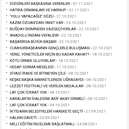
DİZGİNLERİ BAŞKASINA VERENLER -
07.11.2021
HATIRA ORMANLARI VE HARNUP -
01.11.2021
'YOLU YAPACAĞIZ' SÖZÜ -
27.10.2021
KAZIM ÖZGAN'DAN YANIT VAR -
24.10.2021
BUĞDAY EKİMİNDEN VAZGEÇİYORLAR -
22.10.2021
ANADOLU İNSANI VEFALIDIR -
22.10.2021
BAŞARIRSA BÜYÜK BAŞARI -
22.10.2021
CUMHURBAŞKANININ GENÇLERLE BULUŞMASI -
22.10.2021
YEREL YÖNETİCİLER NİÇİN BU KADAR RAHAT? -
18.10.2021
KÖTÜ ÖRNEK OLUYORLAR! -
18.10.2021
HESAP SORMA MESELESİ -
11.10.2021
SİYASİ İRADE VE BİTMEYEN ÇİLE -
08.10.2021
KEŞKE BAŞKA MARKETLEREDE UĞRASAYDI -
08.10.2021
LEZZET FESTİVALİ VE VERİLEN MESAJLAR -
08.10.2021
LAF ÇOK İCRAAT YOK -
08.10.2021
KARALAR'IN İHALESİNE AKİF AKAY GİRMELİ -
08.10.2021
LAF ÇOK İCRAAT YOK -
04.10.2021
İKTİDARIN BELEDİYELERİ HAREKETE GEÇTİ -
27.09.2021
HALKIN DAVETİ -
20.09.2021
MİLLİ EĞİTİM İNCELEME BAŞLATMALI -
24.08.2021