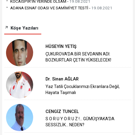
KOCAİSPİR'İN YERİNDE OLSAM -
19.08.2021
ADANA ESNAF ODASI VE SAMİMİYET TESTİ -
19.08.2021
Köşe Yazıları
HÜSEYİN YETİŞ
ÇUKUROVA’DA BİR SEVDANIN ADI:
BOZKURTLAR ÇETİN YÜKSELECEK!
Dr. Sinan AĞLAR
Yaz Tatili Çocuklarımızı Ekranlara Değil,
Hayata Taşımalı
CENGİZ TUNCEL
S O R U Y O R U Z !... GÜMÜŞYAKA'DA
SESSİZLİK... NEDEN?