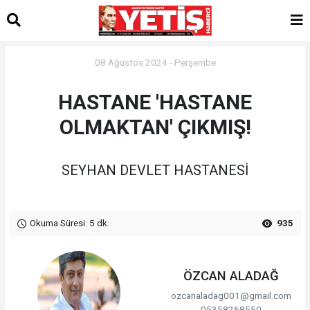
08 Ağustos 2024 - Perşembe
HASTANE 'HASTANE
OLMAKTAN' ÇIKMIŞ!
SEYHAN DEVLET HASTANESİ
Okuma Süresi: 5 dk.
935
ÖZCAN ALADAĞ
ozcanaladag001@gmail.com
05358268550