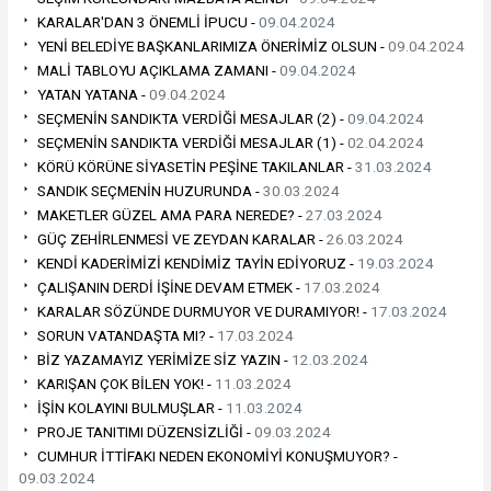
KARALAR'DAN 3 ÖNEMLİ İPUCU -
09.04.2024
YENİ BELEDİYE BAŞKANLARIMIZA ÖNERİMİZ OLSUN -
09.04.2024
MALİ TABLOYU AÇIKLAMA ZAMANI -
09.04.2024
YATAN YATANA -
09.04.2024
SEÇMENİN SANDIKTA VERDİĞİ MESAJLAR (2) -
09.04.2024
SEÇMENİN SANDIKTA VERDİĞİ MESAJLAR (1) -
02.04.2024
KÖRÜ KÖRÜNE SİYASETİN PEŞİNE TAKILANLAR -
31.03.2024
SANDIK SEÇMENİN HUZURUNDA -
30.03.2024
MAKETLER GÜZEL AMA PARA NEREDE? -
27.03.2024
GÜÇ ZEHİRLENMESİ VE ZEYDAN KARALAR -
26.03.2024
KENDİ KADERİMİZİ KENDİMİZ TAYİN EDİYORUZ -
19.03.2024
ÇALIŞANIN DERDİ İŞİNE DEVAM ETMEK -
17.03.2024
KARALAR SÖZÜNDE DURMUYOR VE DURAMIYOR! -
17.03.2024
SORUN VATANDAŞTA MI? -
17.03.2024
BİZ YAZAMAYIZ YERİMİZE SİZ YAZIN -
12.03.2024
KARIŞAN ÇOK BİLEN YOK! -
11.03.2024
İŞİN KOLAYINI BULMUŞLAR -
11.03.2024
PROJE TANITIMI DÜZENSİZLİĞİ -
09.03.2024
CUMHUR İTTİFAKI NEDEN EKONOMİYİ KONUŞMUYOR? -
09.03.2024