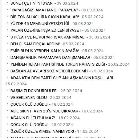
SONER ÇETİN'İN İSYANI -
09.03.2024
'YAPACAĞIZ' AMA HANGİ PARAYLA? -
09.03.2024
BİR TON SU 40 LİRA SAYIN KARALAR! -
05.03.2024
YÜZDE 45 MEMNUNİYETSİZLİĞİ -
05.03.2024
YALAN ÜZERİNE İNŞA EDİLEN SİYASET -
05.03.2024
STK'LAR VE NE KOPARIRSAK KAR MİSALİ -
05.03.2024
BEN OLSAM FIRÇALARDIM! -
05.03.2024
EMİR BÜYÜK YERDEN: KALKIN AYAĞA! -
05.03.2024
DANIŞMANLIK YAPAMAYAN DANIŞMANLAR -
05.03.2024
YENİDEN REFAH PARTİSİ'NDE TORUN RAHATSIZLIĞI -
25.02.2024
BAŞKAN ADAYLARI SÖZ VEREBİLECEK Mİ? -
25.02.2024
ADANA'DA DEM PARTİ-CHP ANLAŞMASININ KOŞULLARI -
25.02.2024
BAŞIMIZI DÖNDÜRDÜLER! -
25.02.2024
VE BEKLENEN OLDU -
25.02.2024
ÇOCUK ÖLÜ DOĞDU! -
18.02.2024
ASIL SIKINTI AYIN 20'SİNDE ÇIKACAK -
18.02.2024
AĞANIN ELİ TUTULMAZ! -
18.02.2024
ÇOCUK ÖLÜ DOĞDU! -
15.02.2024
ÖZGÜR ÖZEL'E KİMSE İNANMIYOR! -
14.02.2024