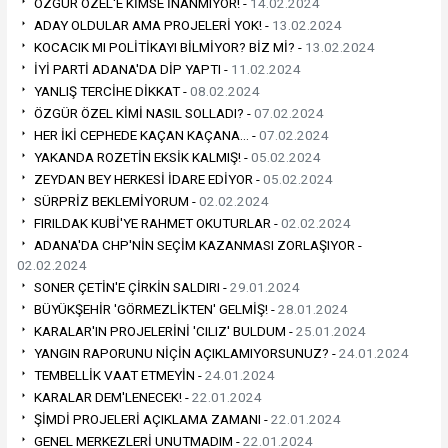
ÖZGÜR ÖZEL'E KİMSE İNANMIYOR! -
14.02.2024
ADAY OLDULAR AMA PROJELERİ YOK! -
13.02.2024
KOCACIK MI POLİTİKAYI BİLMİYOR? BİZ Mİ? -
13.02.2024
İYİ PARTİ ADANA'DA DİP YAPTI -
11.02.2024
YANLIŞ TERCİHE DİKKAT -
08.02.2024
ÖZGÜR ÖZEL KİMİ NASIL SOLLADI? -
07.02.2024
HER İKİ CEPHEDE KAÇAN KAÇANA… -
07.02.2024
YAKANDA ROZETİN EKSİK KALMIŞ! -
05.02.2024
ZEYDAN BEY HERKESİ İDARE EDİYOR -
05.02.2024
SÜRPRİZ BEKLEMİYORUM -
02.02.2024
FIRILDAK KUBİ'YE RAHMET OKUTURLAR -
02.02.2024
ADANA'DA CHP'NİN SEÇİM KAZANMASI ZORLAŞIYOR -
02.02.2024
SONER ÇETİN'E ÇİRKİN SALDIRI -
29.01.2024
BÜYÜKŞEHİR 'GÖRMEZLİKTEN' GELMİŞ! -
28.01.2024
KARALAR'IN PROJELERİNİ 'CILIZ' BULDUM -
25.01.2024
YANGIN RAPORUNU NİÇİN AÇIKLAMIYORSUNUZ? -
24.01.2024
TEMBELLİK VAAT ETMEYİN -
24.01.2024
KARALAR DEM'LENECEK! -
22.01.2024
ŞİMDİ PROJELERİ AÇIKLAMA ZAMANI -
22.01.2024
GENEL MERKEZLERİ UNUTMADIM -
22.01.2024