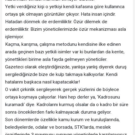
Yetki verdiğiniz kişi o yetkiyi kendi kafasına göre kullanınca
ortaya şık olmayan görüntüler çıkıyor. Hata insan içindir.
Hatadan dönmek de erdemliliktir. Özür dilemek de
erdemliliktir. Bizim yöneticilerimizde özür mekanizması asla
işlemiyor.
Kaçma, karışma, çalışma metodunu kendisine ilke edinen
arada geçinen bazı yetkili isimler var ki bunlardan da kente,
yönettikleri birime asla fayda gelmeyen yöneticiler.
Gazeteci olarak eleştirdiğinizde, yanlışa yanlış diyerek duruş
sergilediğinizde bize de kulp takmaya kalkıyorlar. Kendi
hatalarını başkaca nasıl kapatacaklar!
O vakit çirkinlik sergileyerek gerçek yüzlerini de böylece
ortaya koymaya çalıyorlar. Hani hep derler ya, ‘Kadrosunu
kuramadı’ diye. Kadrolarını kurmuş olsalar da o kadro bir süre
sonra öncekilerden farkı kalmayacak duruma geliyor.
Son dönemlerde özellikle kamu kurum ve kuruluşlarında,
belediyelerde, odalar ve borsada, STK’larda, meslek
örgütlerinde 3 maymunu oynayan yöneticilerle karşılaşıyoruz.