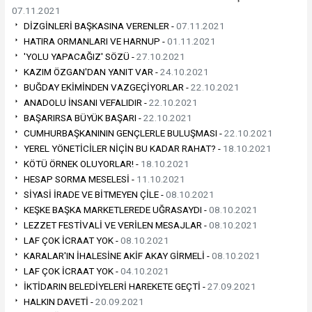
07.11.2021
DİZGİNLERİ BAŞKASINA VERENLER -
07.11.2021
HATIRA ORMANLARI VE HARNUP -
01.11.2021
'YOLU YAPACAĞIZ' SÖZÜ -
27.10.2021
KAZIM ÖZGAN'DAN YANIT VAR -
24.10.2021
BUĞDAY EKİMİNDEN VAZGEÇİYORLAR -
22.10.2021
ANADOLU İNSANI VEFALIDIR -
22.10.2021
BAŞARIRSA BÜYÜK BAŞARI -
22.10.2021
CUMHURBAŞKANININ GENÇLERLE BULUŞMASI -
22.10.2021
YEREL YÖNETİCİLER NİÇİN BU KADAR RAHAT? -
18.10.2021
KÖTÜ ÖRNEK OLUYORLAR! -
18.10.2021
HESAP SORMA MESELESİ -
11.10.2021
SİYASİ İRADE VE BİTMEYEN ÇİLE -
08.10.2021
KEŞKE BAŞKA MARKETLEREDE UĞRASAYDI -
08.10.2021
LEZZET FESTİVALİ VE VERİLEN MESAJLAR -
08.10.2021
LAF ÇOK İCRAAT YOK -
08.10.2021
KARALAR'IN İHALESİNE AKİF AKAY GİRMELİ -
08.10.2021
LAF ÇOK İCRAAT YOK -
04.10.2021
İKTİDARIN BELEDİYELERİ HAREKETE GEÇTİ -
27.09.2021
HALKIN DAVETİ -
20.09.2021