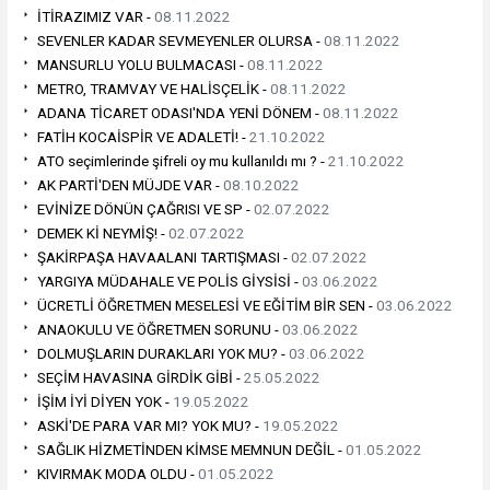
İTİRAZIMIZ VAR -
08.11.2022
SEVENLER KADAR SEVMEYENLER OLURSA -
08.11.2022
MANSURLU YOLU BULMACASI -
08.11.2022
METRO, TRAMVAY VE HALİSÇELİK -
08.11.2022
ADANA TİCARET ODASI'NDA YENİ DÖNEM -
08.11.2022
FATİH KOCAİSPİR VE ADALETİ! -
21.10.2022
ATO seçimlerinde şifreli oy mu kullanıldı mı ? -
21.10.2022
AK PARTİ'DEN MÜJDE VAR -
08.10.2022
EVİNİZE DÖNÜN ÇAĞRISI VE SP -
02.07.2022
DEMEK Kİ NEYMİŞ! -
02.07.2022
ŞAKİRPAŞA HAVAALANI TARTIŞMASI -
02.07.2022
YARGIYA MÜDAHALE VE POLİS GİYSİSİ -
03.06.2022
ÜCRETLİ ÖĞRETMEN MESELESİ VE EĞİTİM BİR SEN -
03.06.2022
ANAOKULU VE ÖĞRETMEN SORUNU -
03.06.2022
DOLMUŞLARIN DURAKLARI YOK MU? -
03.06.2022
SEÇİM HAVASINA GİRDİK GİBİ -
25.05.2022
İŞİM İYİ DİYEN YOK -
19.05.2022
ASKİ'DE PARA VAR MI? YOK MU? -
19.05.2022
SAĞLIK HİZMETİNDEN KİMSE MEMNUN DEĞİL -
01.05.2022
KIVIRMAK MODA OLDU -
01.05.2022