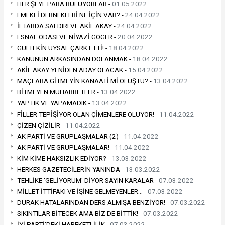
HER ŞEYE PARA BULUYORLAR -
01.05.2022
EMEKLİ DERNEKLERİ NE İÇİN VAR? -
24.04.2022
İFTARDA SALDIRI VE AKİF AKAY -
24.04.2022
ESNAF ODASI VE NİYAZİ GÖGER -
20.04.2022
GÜLTEKİN UYSAL ÇARK ETTİ! -
18.04.2022
KANUNUN ARKASINDAN DOLANMAK -
18.04.2022
AKİF AKAY YENİDEN ADAY OLACAK -
15.04.2022
MAÇLARA GİTMEYİN KANAATİ Mİ OLUŞTU? -
13.04.2022
BİTMEYEN MUHABBETLER -
13.04.2022
YAPTIK VE YAPAMADIK -
13.04.2022
FİLLER TEPİŞİYOR OLAN ÇİMENLERE OLUYOR! -
11.04.2022
ÇİZEN ÇİZİLİR -
11.04.2022
AK PARTİ VE GRUPLAŞMALAR (2) -
11.04.2022
AK PARTİ VE GRUPLAŞMALAR! -
11.04.2022
KİM KİME HAKSIZLIK EDİYOR? -
13.03.2022
HERKES GAZETECİLERİN YANINDA -
13.03.2022
TEHLİKE 'GELİYORUM' DİYOR SAYIN KARALAR -
07.03.2022
MİLLET İTTİFAKI VE İŞİNE GELMEYENLER… -
07.03.2022
DURAK HATALARINDAN DERS ALMIŞA BENZİYOR! -
07.03.2022
SIKINTILAR BİTECEK AMA BİZ DE BİTTİK! -
07.03.2022
İYİ PARTİ'DEKİ HAREKETLİLİK -
07.03.2022