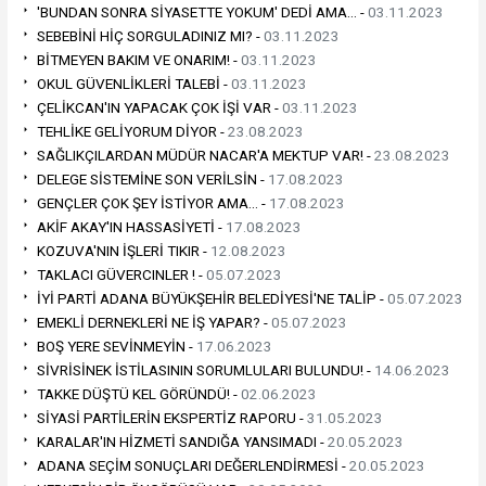
'BUNDAN SONRA SİYASETTE YOKUM' DEDİ AMA… -
03.11.2023
SEBEBİNİ HİÇ SORGULADINIZ MI? -
03.11.2023
BİTMEYEN BAKIM VE ONARIM! -
03.11.2023
OKUL GÜVENLİKLERİ TALEBİ -
03.11.2023
ÇELİKCAN'IN YAPACAK ÇOK İŞİ VAR -
03.11.2023
TEHLİKE GELİYORUM DİYOR -
23.08.2023
SAĞLIKÇILARDAN MÜDÜR NACAR'A MEKTUP VAR! -
23.08.2023
DELEGE SİSTEMİNE SON VERİLSİN -
17.08.2023
GENÇLER ÇOK ŞEY İSTİYOR AMA… -
17.08.2023
AKİF AKAY'IN HASSASİYETİ -
17.08.2023
KOZUVA'NIN İŞLERİ TIKIR -
12.08.2023
TAKLACI GÜVERCINLER ! -
05.07.2023
İYİ PARTİ ADANA BÜYÜKŞEHİR BELEDİYESİ'NE TALİP -
05.07.2023
EMEKLİ DERNEKLERİ NE İŞ YAPAR? -
05.07.2023
BOŞ YERE SEVİNMEYİN -
17.06.2023
SİVRİSİNEK İSTİLASININ SORUMLULARI BULUNDU! -
14.06.2023
TAKKE DÜŞTÜ KEL GÖRÜNDÜ! -
02.06.2023
SİYASİ PARTİLERİN EKSPERTİZ RAPORU -
31.05.2023
KARALAR'IN HİZMETİ SANDIĞA YANSIMADI -
20.05.2023
ADANA SEÇİM SONUÇLARI DEĞERLENDİRMESİ -
20.05.2023