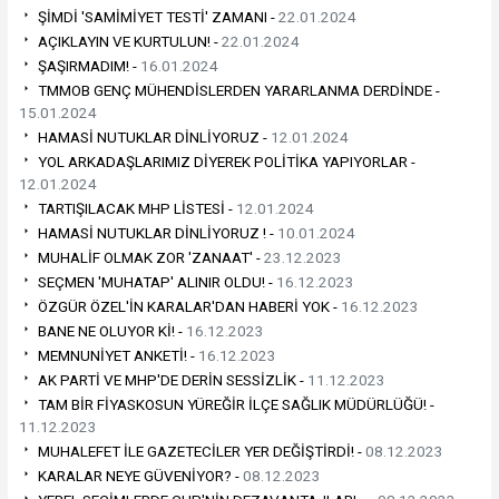
ŞİMDİ 'SAMİMİYET TESTİ' ZAMANI -
22.01.2024
AÇIKLAYIN VE KURTULUN! -
22.01.2024
ŞAŞIRMADIM! -
16.01.2024
TMMOB GENÇ MÜHENDİSLERDEN YARARLANMA DERDİNDE -
15.01.2024
HAMASİ NUTUKLAR DİNLİYORUZ -
12.01.2024
YOL ARKADAŞLARIMIZ DİYEREK POLİTİKA YAPIYORLAR -
12.01.2024
TARTIŞILACAK MHP LİSTESİ -
12.01.2024
HAMASİ NUTUKLAR DİNLİYORUZ ! -
10.01.2024
MUHALİF OLMAK ZOR 'ZANAAT' -
23.12.2023
SEÇMEN 'MUHATAP' ALINIR OLDU! -
16.12.2023
ÖZGÜR ÖZEL'İN KARALAR'DAN HABERİ YOK -
16.12.2023
BANE NE OLUYOR Kİ! -
16.12.2023
MEMNUNİYET ANKETİ! -
16.12.2023
AK PARTİ VE MHP'DE DERİN SESSİZLİK -
11.12.2023
TAM BİR FİYASKOSUN YÜREĞİR İLÇE SAĞLIK MÜDÜRLÜĞÜ! -
11.12.2023
MUHALEFET İLE GAZETECİLER YER DEĞİŞTİRDİ! -
08.12.2023
KARALAR NEYE GÜVENİYOR? -
08.12.2023