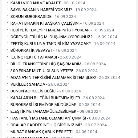
KAMU VİCDANI VE ADALET -
08.10.2024
SAYIN BAKANIN HABERİ YOK MU? -
19.09.2024
SORUN BÜROKRASİDE -
16.09.2024
RAHAT BIRAKIN Kİ BAŞKAN ÇALIŞSIN! -
16.09.2024
HEDİYE İSTEMEYİP HAKLARINI İSTİYORLAR -
16.09.2024
ÖĞRENCİLERİ HİÇ Mİ DÜŞÜNMÜYORSUNUZ? -
16.09.2024
TEFTİŞ KURULUNA TAKDİRİ KİM YAZACAK? -
16.09.2024
BÜROKRATİK VESAYET -
16.09.2024
İLGİNÇ REKTÖR ATAMASI -
26.08.2024
BİLİCİ TRANSFERİNE HİÇ ŞAŞIRMADIM -
26.08.2024
300 ESNAF MUTLU OLSUN YETER! -
26.08.2024
ADANA'NIN TEPKİSİNİ ALMAMAK İSTEMİŞLER! -
26.08.2024
VEKİLLER SAHADA -
26.08.2024
BUNUN ADI KULİS DEĞİL! -
26.08.2024
KARALAR'IN BİLEĞİNİ BÜKEMEMİŞLER -
26.08.2024
BÜROKRASİ İŞLEMİYOR MÜDÜRÜM! -
09.08.2024
ELEŞTİRİYE TAHAMMÜL EDEBİLMEK -
08.08.2024
HASTANE 'HASTANE OLMAKTAN' ÇIKMIŞ! -
08.08.2024
OBALAR CADDESİNE HİÇ GİRDİNİZ Mİ? -
29.07.2024
MURAT SANCAK ÇABUK PES ETTİ -
04.06.2024