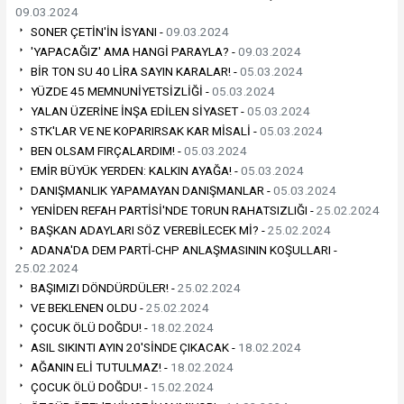
09.03.2024
SONER ÇETİN'İN İSYANI -
09.03.2024
'YAPACAĞIZ' AMA HANGİ PARAYLA? -
09.03.2024
BİR TON SU 40 LİRA SAYIN KARALAR! -
05.03.2024
YÜZDE 45 MEMNUNİYETSİZLİĞİ -
05.03.2024
YALAN ÜZERİNE İNŞA EDİLEN SİYASET -
05.03.2024
STK'LAR VE NE KOPARIRSAK KAR MİSALİ -
05.03.2024
BEN OLSAM FIRÇALARDIM! -
05.03.2024
EMİR BÜYÜK YERDEN: KALKIN AYAĞA! -
05.03.2024
DANIŞMANLIK YAPAMAYAN DANIŞMANLAR -
05.03.2024
YENİDEN REFAH PARTİSİ'NDE TORUN RAHATSIZLIĞI -
25.02.2024
BAŞKAN ADAYLARI SÖZ VEREBİLECEK Mİ? -
25.02.2024
ADANA'DA DEM PARTİ-CHP ANLAŞMASININ KOŞULLARI -
25.02.2024
BAŞIMIZI DÖNDÜRDÜLER! -
25.02.2024
VE BEKLENEN OLDU -
25.02.2024
ÇOCUK ÖLÜ DOĞDU! -
18.02.2024
ASIL SIKINTI AYIN 20'SİNDE ÇIKACAK -
18.02.2024
AĞANIN ELİ TUTULMAZ! -
18.02.2024
ÇOCUK ÖLÜ DOĞDU! -
15.02.2024