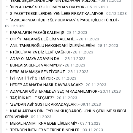
YEREL SEÇİMLERDE CHP'NİN DEZAVANTAJLARI… -
08.12.2023
'BEN ADAYIM' SÖZÜ İLE MEYDAN OKUYOR -
05.12.2023
SİYASETTE ESKİLERDEN YENİLERE FIRSAT KALMIYOR -
02.12.2023
'AZIKLARINDA HİÇBİR ŞEY OLMAYAN' SİYASETÇİLER TÜREDİ -
02.12.2023
KARALAR'IN YASAĞI KALKMIŞ! -
28.11.2023
CHP'Yİ ANLAMIŞ DEĞİLİM VALLAHİ… -
28.11.2023
ANIL TANBUROĞLU HAKKINDAKİ İZLENİMLERİM -
28.11.2023
RTÜK'E 'MAFYA DİZİLERİ' ÇAĞRISI -
28.11.2023
ADAY OLMAYA ADAYSIN DA… -
28.11.2023
BUNLARA GEREK VAR MIYDI? -
28.11.2023
DERS ALMAMIŞA BENZİYORUZ -
28.11.2023
İYİ PARTİ 'İYİ' GİTMİYOR -
20.11.2023
HEDEP ADANA'DA NASIL DAVRANACAK? -
20.11.2023
ADAYLARI GÖSTERMEDEN SEÇİM KAZANILMIYOR -
20.11.2023
TAŞ İBİK KELLE SEÇMEZ! -
20.11.2023
'ZEYDAN ABİ' SUSTUR ARKADAŞLARI! -
09.11.2023
KARALAR'DAN DİNLEYELİM KILIÇDAROĞLU'NUN ÇEKİLME SÜRECİ
SERÜVENİNİ! -
09.11.2023
MERAL HANIMI İKNA EDEBİLİRLER Mİ? -
03.11.2023
TRENDEN İNENLER VE TRENE BİNENLER -
03.11.2023