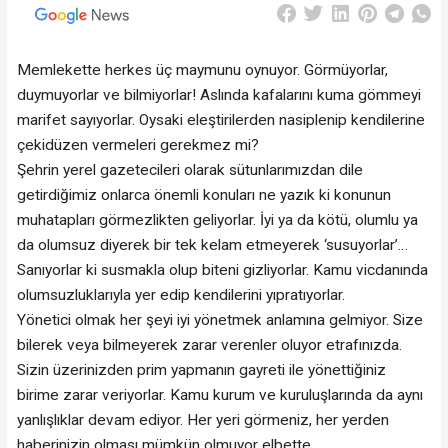
Memlekette herkes üç maymunu oynuyor. Görmüyorlar,
duymuyorlar ve bilmiyorlar! Aslında kafalarını kuma gömmeyi
marifet sayıyorlar. Oysaki eleştirilerden nasiplenip kendilerine
çekidüzen vermeleri gerekmez mi?
Şehrin yerel gazetecileri olarak sütunlarımızdan dile
getirdiğimiz onlarca önemli konuları ne yazık ki konunun
muhatapları görmezlikten geliyorlar. İyi ya da kötü, olumlu ya
da olumsuz diyerek bir tek kelam etmeyerek ‘susuyorlar’…
Sanıyorlar ki susmakla olup biteni gizliyorlar. Kamu vicdanında
olumsuzluklarıyla yer edip kendilerini yıpratıyorlar.
Yönetici olmak her şeyi iyi yönetmek anlamına gelmiyor. Size
bilerek veya bilmeyerek zarar verenler oluyor etrafınızda.
Sizin üzerinizden prim yapmanın gayreti ile yönettiğiniz
birime zarar veriyorlar. Kamu kurum ve kuruluşlarında da aynı
yanlışlıklar devam ediyor. Her yeri görmeniz, her yerden
haberinizin olması mümkün olmuyor elbette.