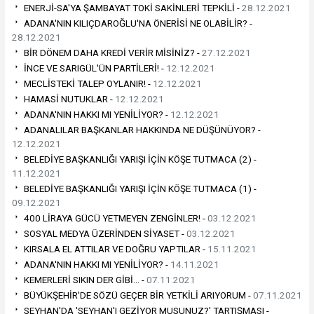
ENERJİ-SA'YA ŞAMBAYAT TOKİ SAKİNLERİ TEPKİLİ -
28.12.2021
ADANA'NIN KILIÇDAROĞLU'NA ÖNERİSİ NE OLABİLİR? -
28.12.2021
BİR DÖNEM DAHA KREDİ VERİR MİSİNİZ? -
27.12.2021
İNCE VE SARIGÜL'ÜN PARTİLERİ! -
12.12.2021
MECLİSTEKİ TALEP OYLANIR! -
12.12.2021
HAMASİ NUTUKLAR -
12.12.2021
ADANA'NIN HAKKI MI YENİLİYOR? -
12.12.2021
ADANALILAR BAŞKANLAR HAKKINDA NE DÜŞÜNÜYOR? -
12.12.2021
BELEDİYE BAŞKANLIĞI YARIŞI İÇİN KÖŞE TUTMACA (2) -
11.12.2021
BELEDİYE BAŞKANLIĞI YARIŞI İÇİN KÖŞE TUTMACA (1) -
09.12.2021
400 LİRAYA GÜCÜ YETMEYEN ZENGİNLER! -
03.12.2021
SOSYAL MEDYA ÜZERİNDEN SİYASET -
03.12.2021
KIRSALA EL ATTILAR VE DOĞRU YAPTILAR -
15.11.2021
ADANA'NIN HAKKI MI YENİLİYOR? -
14.11.2021
KEMERLERİ SIKIN DER GİBİ… -
07.11.2021
BÜYÜKŞEHİR'DE SÖZÜ GEÇER BİR YETKİLİ ARIYORUM -
07.11.2021
SEYHAN'DA 'SEYHAN'I GEZİYOR MUSUNUZ?' TARTIŞMASI -