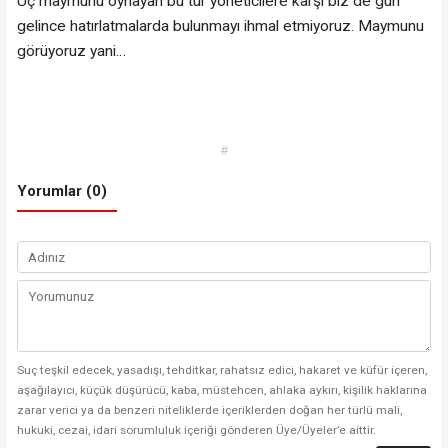
Üç maymunu oynayan bu tür yöneticilere karşı biz de gün
gelince hatırlatmalarda bulunmayı ihmal etmiyoruz. Maymunu
görüyoruz yani…
#
Yorumlar (0)
Suç teşkil edecek, yasadışı, tehditkar, rahatsız edici, hakaret ve küfür içeren,
aşağılayıcı, küçük düşürücü, kaba, müstehcen, ahlaka aykırı, kişilik haklarına
zarar verici ya da benzeri niteliklerde içeriklerden doğan her türlü mali,
hukuki, cezai, idari sorumluluk içeriği gönderen Üye/Üyeler’e aittir.