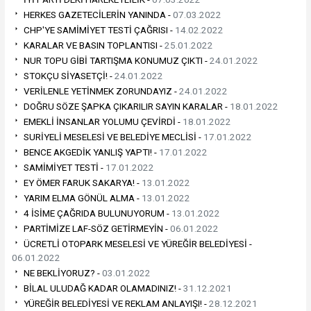
HERKES GAZETECİLERİN YANINDA -
07.03.2022
CHP'YE SAMİMİYET TESTİ ÇAĞRISI -
14.02.2022
KARALAR VE BASIN TOPLANTISI -
25.01.2022
NUR TOPU GİBİ TARTIŞMA KONUMUZ ÇIKTI -
24.01.2022
STOKÇU SİYASETÇİ! -
24.01.2022
VERİLENLE YETİNMEK ZORUNDAYIZ -
24.01.2022
DOĞRU SÖZE ŞAPKA ÇIKARILIR SAYIN KARALAR -
18.01.2022
EMEKLİ İNSANLAR YOLUMU ÇEVİRDİ -
18.01.2022
SURİYELİ MESELESİ VE BELEDİYE MECLİSİ -
17.01.2022
BENCE AKGEDİK YANLIŞ YAPTI! -
17.01.2022
SAMİMİYET TESTİ -
17.01.2022
EY ÖMER FARUK SAKARYA! -
13.01.2022
YARIM ELMA GÖNÜL ALMA -
13.01.2022
4 İSİME ÇAĞRIDA BULUNUYORUM -
13.01.2022
PARTİMİZE LAF-SÖZ GETİRMEYİN -
06.01.2022
ÜCRETLİ OTOPARK MESELESİ VE YÜREĞİR BELEDİYESİ -
06.01.2022
NE BEKLİYORUZ? -
03.01.2022
BİLAL ULUDAĞ KADAR OLAMADINIZ! -
31.12.2021
YÜREĞİR BELEDİYESİ VE REKLAM ANLAYIŞI! -
28.12.2021