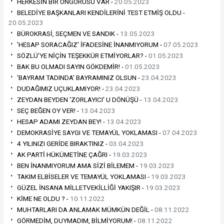
HERKESİN BİR ÖNGÖRÜSÜ VAR -
20.05.2023
BELEDİYE BAŞKANLARI KENDİLERİNİ TEST ETMİŞ OLDU -
20.05.2023
BÜROKRASİ, SEÇMEN VE SANDIK -
13.05.2023
'HESAP SORACAĞIZ' İFADESİNE İNANMIYORUM -
07.05.2023
SÖZLÜ'YE NİÇİN TEŞEKKÜR ETMİYORLAR? -
01.05.2023
BAK BU OLMADI SAYIN GÖKDEMİR! -
01.05.2023
'BAYRAM TADINDA' BAYRAMINIZ OLSUN -
23.04.2023
DUDAĞIMIZ UÇUKLAMIYOR! -
23.04.2023
ZEYDAN BEYDEN 'ZORLAYICI' U DÖNÜŞÜ -
13.04.2023
SEÇ BEĞEN OY VER! -
13.04.2023
HESAP ADAMI ZEYDAN BEY! -
13.04.2023
DEMOKRASİYE SAYGI VE TEMAYÜL YOKLAMASI -
07.04.2023
4 YILINIZI GERİDE BIRAKTINIZ -
03.04.2023
AK PARTİ HÜKÜMETİNE ÇAĞRI -
19.03.2023
BEN İNANMIYORUM AMA SİZİ BİLEMEM -
19.03.2023
TAKIM ELBİSELER VE TEMAYÜL YOKLAMASI -
19.03.2023
GÜZEL İNSANA MİLLETVEKİLLİĞİ YAKIŞIR -
19.03.2023
KİME NE OLDU ? -
10.11.2022
MUHTARLARI DA ANLAMAK MÜMKÜN DEĞİL -
08.11.2022
GÖRMEDİM, DUYMADIM, BİLMİYORUM! -
08.11.2022