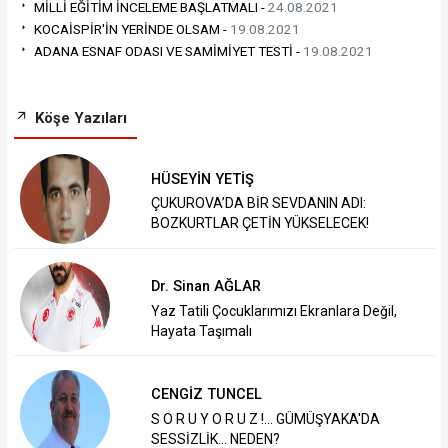
MİLLİ EĞİTİM İNCELEME BAŞLATMALI -
24.08.2021
KOCAİSPİR'İN YERİNDE OLSAM -
19.08.2021
ADANA ESNAF ODASI VE SAMİMİYET TESTİ -
19.08.2021
Köşe Yazıları
HÜSEYİN YETİŞ
ÇUKUROVA’DA BİR SEVDANIN ADI:
BOZKURTLAR ÇETİN YÜKSELECEK!
Dr. Sinan AĞLAR
Yaz Tatili Çocuklarımızı Ekranlara Değil,
Hayata Taşımalı
CENGİZ TUNCEL
S O R U Y O R U Z !... GÜMÜŞYAKA'DA
SESSİZLİK... NEDEN?