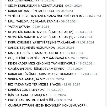
MUTLU BAYRAMLAR -
13.04.2024
SEÇİM KURLUNDAKİ MAZBATA ALINDI -
09.04.2024
KARALAR'DAN 3 ÖNEMLİ İPUCU -
09.04.2024
YENİ BELEDİYE BAŞKANLARIMIZA ÖNERİMİZ OLSUN -
09.04.2024
MALİ TABLOYU AÇIKLAMA ZAMANI -
09.04.2024
YATAN YATANA -
09.04.2024
SEÇMENİN SANDIKTA VERDİĞİ MESAJLAR (2) -
09.04.2024
SEÇMENİN SANDIKTA VERDİĞİ MESAJLAR (1) -
02.04.2024
KÖRÜ KÖRÜNE SİYASETİN PEŞİNE TAKILANLAR -
31.03.2024
SANDIK SEÇMENİN HUZURUNDA -
30.03.2024
MAKETLER GÜZEL AMA PARA NEREDE? -
27.03.2024
GÜÇ ZEHİRLENMESİ VE ZEYDAN KARALAR -
26.03.2024
KENDİ KADERİMİZİ KENDİMİZ TAYİN EDİYORUZ -
19.03.2024
ÇALIŞANIN DERDİ İŞİNE DEVAM ETMEK -
17.03.2024
KARALAR SÖZÜNDE DURMUYOR VE DURAMIYOR! -
17.03.2024
SORUN VATANDAŞTA MI? -
17.03.2024
BİZ YAZAMAYIZ YERİMİZE SİZ YAZIN -
12.03.2024
KARIŞAN ÇOK BİLEN YOK! -
11.03.2024
İŞİN KOLAYINI BULMUŞLAR -
11.03.2024
PROJE TANITIMI DÜZENSİZLİĞİ -
09.03.2024
CUMHUR İTTİFAKI NEDEN EKONOMİYİ KONUŞMUYOR? -