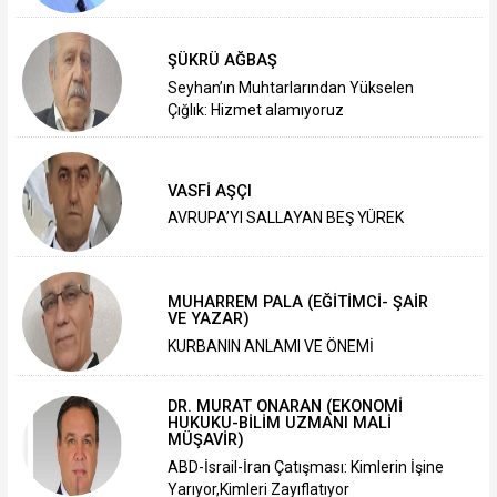
ŞÜKRÜ AĞBAŞ
Seyhan’ın Muhtarlarından Yükselen
Çığlık: Hizmet alamıyoruz
VASFİ AŞÇI
AVRUPA’YI SALLAYAN BEŞ YÜREK
MUHARREM PALA (EĞİTİMCİ- ŞAİR
VE YAZAR)
KURBANIN ANLAMI VE ÖNEMİ
DR. MURAT ONARAN (EKONOMİ
HUKUKU-BİLİM UZMANI MALİ
MÜŞAVİR)
ABD-İsrail-İran Çatışması: Kimlerin İşine
Yarıyor,Kimleri Zayıflatıyor