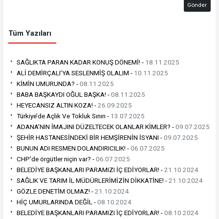
Gönder
Tüm Yazıları
SAĞLIKTA PARAN KADAR KONUŞ DÖNEMİ! -
18.11.2025
ALİ DEMİRÇALI’YA SESLENMİŞ OLALIM -
10.11.2025
KİMİN UMURUNDA? -
08.11.2025
BABA BAŞKAYDI OĞUL BAŞKA! -
08.11.2025
HEYECANSIZ ALTIN KOZA! -
26.09.2025
Türkiye’de Açlık Ve Tokluk Sınırı -
13.07.2025
ADANA’NIN İMAJINI DÜZELTECEK OLANLAR KİMLER? -
09.07.2025
ŞEHİR HASTANESİNDEKİ BİR HEMŞİRENİN İSYANI -
09.07.2025
BUNUN ADI RESMEN DOLANDIRICILIK! -
06.07.2025
CHP’de örgütler niçin var? -
06.07.2025
BELEDİYE BAŞKANLARI PARAMIZI İÇ EDİYORLAR! -
21.10.2024
SAĞLIK VE TARIM İL MÜDÜRLERİMİZİN DİKKATİNE! -
21.10.2024
GÖZLE DENETİM OLMAZ! -
21.10.2024
HİÇ UMURLARINDA DEĞİL -
08.10.2024
BELEDİYE BAŞKANLARI PARAMIZI İÇ EDİYORLAR! -
08.10.2024