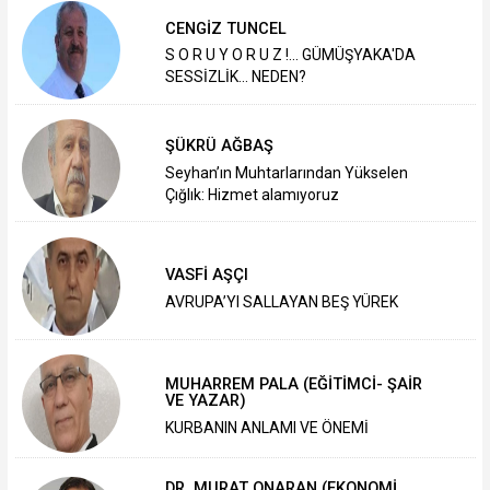
CENGİZ TUNCEL
S O R U Y O R U Z !... GÜMÜŞYAKA'DA
SESSİZLİK... NEDEN?
ŞÜKRÜ AĞBAŞ
Seyhan’ın Muhtarlarından Yükselen
Çığlık: Hizmet alamıyoruz
VASFİ AŞÇI
AVRUPA’YI SALLAYAN BEŞ YÜREK
MUHARREM PALA (EĞİTİMCİ- ŞAİR
VE YAZAR)
KURBANIN ANLAMI VE ÖNEMİ
DR. MURAT ONARAN (EKONOMİ