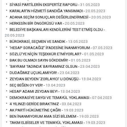
SİYASİ PARTİLERİN EKSPERTİZ RAPORU -
31.05.2023
KARALAR'IN HİZMETİ SANDIĞA YANSIMADI -
20.05.2023
ADANA SEÇİM SONUÇLARI DEĞERLENDİRMESİ -
20.05.2023
HERKESİN BİR ÖNGÖRÜSÜ VAR -
20.05.2023
BELEDİYE BAŞKANLARI KENDİLERİNİ TEST ETMİŞ OLDU -
20.05.2023
BÜROKRASİ, SEÇMEN VE SANDIK -
13.05.2023
'HESAP SORACAĞIZ' İFADESİNE İNANMIYORUM -
07.05.2023
SÖZLÜ'YE NİÇİN TEŞEKKÜR ETMİYORLAR? -
01.05.2023
BAK BU OLMADI SAYIN GÖKDEMİR! -
01.05.2023
'BAYRAM TADINDA' BAYRAMINIZ OLSUN -
23.04.2023
DUDAĞIMIZ UÇUKLAMIYOR! -
23.04.2023
ZEYDAN BEYDEN 'ZORLAYICI' U DÖNÜŞÜ -
13.04.2023
SEÇ BEĞEN OY VER! -
13.04.2023
HESAP ADAMI ZEYDAN BEY! -
13.04.2023
DEMOKRASİYE SAYGI VE TEMAYÜL YOKLAMASI -
07.04.2023
4 YILINIZI GERİDE BIRAKTINIZ -
03.04.2023
AK PARTİ HÜKÜMETİNE ÇAĞRI -
19.03.2023
BEN İNANMIYORUM AMA SİZİ BİLEMEM -
19.03.2023
TAKIM ELBİSELER VE TEMAYÜL YOKLAMASI -
19.03.2023