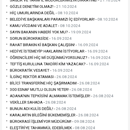
SAĞLIK VE TARIM İL MÜDÜRLERİMİZİN DİKKATİNE! -
21.10.2024
GÖZLE DENETİM OLMAZ! -
21.10.2024
HİÇ UMURLARINDA DEĞİL -
08.10.2024
BELEDİYE BAŞKANLARI PARAMIZI İÇ EDİYORLAR! -
08.10.2024
KAMU VİCDANI VE ADALET -
08.10.2024
SAYIN BAKANIN HABERİ YOK MU? -
19.09.2024
SORUN BÜROKRASİDE -
16.09.2024
RAHAT BIRAKIN Kİ BAŞKAN ÇALIŞSIN! -
16.09.2024
HEDİYE İSTEMEYİP HAKLARINI İSTİYORLAR -
16.09.2024
ÖĞRENCİLERİ HİÇ Mİ DÜŞÜNMÜYORSUNUZ? -
16.09.2024
TEFTİŞ KURULUNA TAKDİRİ KİM YAZACAK? -
16.09.2024
BÜROKRATİK VESAYET -
16.09.2024
İLGİNÇ REKTÖR ATAMASI -
26.08.2024
BİLİCİ TRANSFERİNE HİÇ ŞAŞIRMADIM -
26.08.2024
300 ESNAF MUTLU OLSUN YETER! -
26.08.2024
ADANA'NIN TEPKİSİNİ ALMAMAK İSTEMİŞLER! -
26.08.2024
VEKİLLER SAHADA -
26.08.2024
BUNUN ADI KULİS DEĞİL! -
26.08.2024
KARALAR'IN BİLEĞİNİ BÜKEMEMİŞLER -
26.08.2024
BÜROKRASİ İŞLEMİYOR MÜDÜRÜM! -
09.08.2024
ELEŞTİRİYE TAHAMMÜL EDEBİLMEK -
08.08.2024