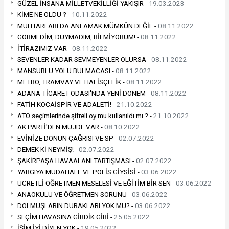
GÜZEL İNSANA MİLLETVEKİLLİĞİ YAKIŞIR -
19.03.2023
KİME NE OLDU ? -
10.11.2022
MUHTARLARI DA ANLAMAK MÜMKÜN DEĞİL -
08.11.2022
GÖRMEDİM, DUYMADIM, BİLMİYORUM! -
08.11.2022
İTİRAZIMIZ VAR -
08.11.2022
SEVENLER KADAR SEVMEYENLER OLURSA -
08.11.2022
MANSURLU YOLU BULMACASI -
08.11.2022
METRO, TRAMVAY VE HALİSÇELİK -
08.11.2022
ADANA TİCARET ODASI'NDA YENİ DÖNEM -
08.11.2022
FATİH KOCAİSPİR VE ADALETİ! -
21.10.2022
ATO seçimlerinde şifreli oy mu kullanıldı mı ? -
21.10.2022
AK PARTİ'DEN MÜJDE VAR -
08.10.2022
EVİNİZE DÖNÜN ÇAĞRISI VE SP -
02.07.2022
DEMEK Kİ NEYMİŞ! -
02.07.2022
ŞAKİRPAŞA HAVAALANI TARTIŞMASI -
02.07.2022
YARGIYA MÜDAHALE VE POLİS GİYSİSİ -
03.06.2022
ÜCRETLİ ÖĞRETMEN MESELESİ VE EĞİTİM BİR SEN -
03.06.2022
ANAOKULU VE ÖĞRETMEN SORUNU -
03.06.2022
DOLMUŞLARIN DURAKLARI YOK MU? -
03.06.2022
SEÇİM HAVASINA GİRDİK GİBİ -
25.05.2022
İŞİM İYİ DİYEN YOK -
19.05.2022