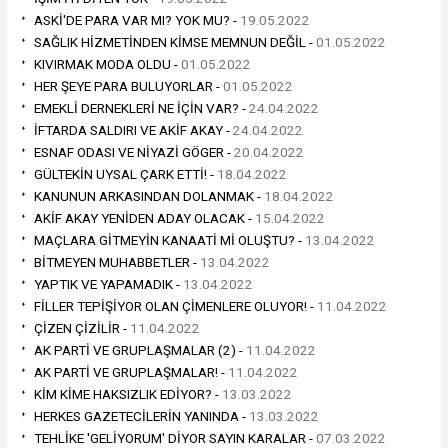
ASKİ'DE PARA VAR MI? YOK MU? -
19.05.2022
SAĞLIK HİZMETİNDEN KİMSE MEMNUN DEĞİL -
01.05.2022
KIVIRMAK MODA OLDU -
01.05.2022
HER ŞEYE PARA BULUYORLAR -
01.05.2022
EMEKLİ DERNEKLERİ NE İÇİN VAR? -
24.04.2022
İFTARDA SALDIRI VE AKİF AKAY -
24.04.2022
ESNAF ODASI VE NİYAZİ GÖGER -
20.04.2022
GÜLTEKİN UYSAL ÇARK ETTİ! -
18.04.2022
KANUNUN ARKASINDAN DOLANMAK -
18.04.2022
AKİF AKAY YENİDEN ADAY OLACAK -
15.04.2022
MAÇLARA GİTMEYİN KANAATİ Mİ OLUŞTU? -
13.04.2022
BİTMEYEN MUHABBETLER -
13.04.2022
YAPTIK VE YAPAMADIK -
13.04.2022
FİLLER TEPİŞİYOR OLAN ÇİMENLERE OLUYOR! -
11.04.2022
ÇİZEN ÇİZİLİR -
11.04.2022
AK PARTİ VE GRUPLAŞMALAR (2) -
11.04.2022
AK PARTİ VE GRUPLAŞMALAR! -
11.04.2022
KİM KİME HAKSIZLIK EDİYOR? -
13.03.2022
HERKES GAZETECİLERİN YANINDA -
13.03.2022
TEHLİKE 'GELİYORUM' DİYOR SAYIN KARALAR -
07.03.2022