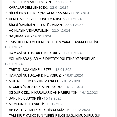
TEMBELLİK VAAT ETMEYİN -
24.01.2024
KARALAR DEM'LENECEK! -
22.01.2024
ŞİMDİ PROJELERİ AÇIKLAMA ZAMANI -
22.01.2024
GENEL MERKEZLERİ UNUTMADIM -
22.01.2024
ŞİMDİ 'SAMİMİYET TESTİ' ZAMANI -
22.01.2024
AÇIKLAYIN VE KURTULUN! -
22.01.2024
ŞAŞIRMADIM! -
16.01.2024
TMMOB GENÇ MÜHENDİSLERDEN YARARLANMA DERDİNDE -
15.01.2024
HAMASİ NUTUKLAR DİNLİYORUZ -
12.01.2024
YOL ARKADAŞLARIMIZ DİYEREK POLİTİKA YAPIYORLAR -
12.01.2024
TARTIŞILACAK MHP LİSTESİ -
12.01.2024
HAMASİ NUTUKLAR DİNLİYORUZ ! -
10.01.2024
MUHALİF OLMAK ZOR 'ZANAAT' -
23.12.2023
SEÇMEN 'MUHATAP' ALINIR OLDU! -
16.12.2023
ÖZGÜR ÖZEL'İN KARALAR'DAN HABERİ YOK -
16.12.2023
BANE NE OLUYOR Kİ! -
16.12.2023
MEMNUNİYET ANKETİ! -
16.12.2023
AK PARTİ VE MHP'DE DERİN SESSİZLİK -
11.12.2023
TAM BİR FİYASKOSUN YÜREĞİR İLÇE SAĞLIK MÜDÜRLÜĞÜ! -