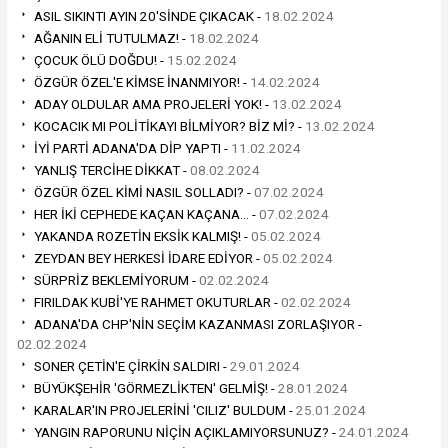
ASIL SIKINTI AYIN 20'SİNDE ÇIKACAK -
18.02.2024
AĞANIN ELİ TUTULMAZ! -
18.02.2024
ÇOCUK ÖLÜ DOĞDU! -
15.02.2024
ÖZGÜR ÖZEL'E KİMSE İNANMIYOR! -
14.02.2024
ADAY OLDULAR AMA PROJELERİ YOK! -
13.02.2024
KOCACIK MI POLİTİKAYI BİLMİYOR? BİZ Mİ? -
13.02.2024
İYİ PARTİ ADANA'DA DİP YAPTI -
11.02.2024
YANLIŞ TERCİHE DİKKAT -
08.02.2024
ÖZGÜR ÖZEL KİMİ NASIL SOLLADI? -
07.02.2024
HER İKİ CEPHEDE KAÇAN KAÇANA… -
07.02.2024
YAKANDA ROZETİN EKSİK KALMIŞ! -
05.02.2024
ZEYDAN BEY HERKESİ İDARE EDİYOR -
05.02.2024
SÜRPRİZ BEKLEMİYORUM -
02.02.2024
FIRILDAK KUBİ'YE RAHMET OKUTURLAR -
02.02.2024
ADANA'DA CHP'NİN SEÇİM KAZANMASI ZORLAŞIYOR -
02.02.2024
SONER ÇETİN'E ÇİRKİN SALDIRI -
29.01.2024
BÜYÜKŞEHİR 'GÖRMEZLİKTEN' GELMİŞ! -
28.01.2024
KARALAR'IN PROJELERİNİ 'CILIZ' BULDUM -
25.01.2024
YANGIN RAPORUNU NİÇİN AÇIKLAMIYORSUNUZ? -
24.01.2024