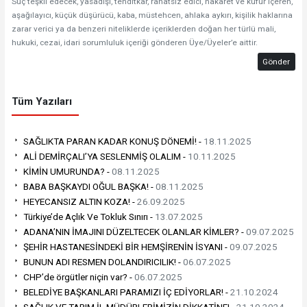
Suç teşkil edecek, yasadışı, tehditkar, rahatsız edici, hakaret ve küfür içeren,
aşağılayıcı, küçük düşürücü, kaba, müstehcen, ahlaka aykırı, kişilik haklarına
zarar verici ya da benzeri niteliklerde içeriklerden doğan her türlü mali,
hukuki, cezai, idari sorumluluk içeriği gönderen Üye/Üyeler’e aittir.
Gönder
Tüm Yazıları
SAĞLIKTA PARAN KADAR KONUŞ DÖNEMİ! -
18.11.2025
ALİ DEMİRÇALI’YA SESLENMİŞ OLALIM -
10.11.2025
KİMİN UMURUNDA? -
08.11.2025
BABA BAŞKAYDI OĞUL BAŞKA! -
08.11.2025
HEYECANSIZ ALTIN KOZA! -
26.09.2025
Türkiye’de Açlık Ve Tokluk Sınırı -
13.07.2025
ADANA’NIN İMAJINI DÜZELTECEK OLANLAR KİMLER? -
09.07.2025
ŞEHİR HASTANESİNDEKİ BİR HEMŞİRENİN İSYANI -
09.07.2025
BUNUN ADI RESMEN DOLANDIRICILIK! -
06.07.2025
CHP’de örgütler niçin var? -
06.07.2025
BELEDİYE BAŞKANLARI PARAMIZI İÇ EDİYORLAR! -
21.10.2024