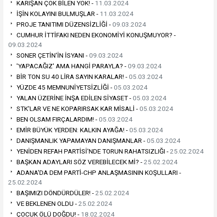
KARIŞAN ÇOK BİLEN YOK! -
11.03.2024
İŞİN KOLAYINI BULMUŞLAR -
11.03.2024
PROJE TANITIMI DÜZENSİZLİĞİ -
09.03.2024
CUMHUR İTTİFAKI NEDEN EKONOMİYİ KONUŞMUYOR? -
09.03.2024
SONER ÇETİN'İN İSYANI -
09.03.2024
'YAPACAĞIZ' AMA HANGİ PARAYLA? -
09.03.2024
BİR TON SU 40 LİRA SAYIN KARALAR! -
05.03.2024
YÜZDE 45 MEMNUNİYETSİZLİĞİ -
05.03.2024
YALAN ÜZERİNE İNŞA EDİLEN SİYASET -
05.03.2024
STK'LAR VE NE KOPARIRSAK KAR MİSALİ -
05.03.2024
BEN OLSAM FIRÇALARDIM! -
05.03.2024
EMİR BÜYÜK YERDEN: KALKIN AYAĞA! -
05.03.2024
DANIŞMANLIK YAPAMAYAN DANIŞMANLAR -
05.03.2024
YENİDEN REFAH PARTİSİ'NDE TORUN RAHATSIZLIĞI -
25.02.2024
BAŞKAN ADAYLARI SÖZ VEREBİLECEK Mİ? -
25.02.2024
ADANA'DA DEM PARTİ-CHP ANLAŞMASININ KOŞULLARI -
25.02.2024
BAŞIMIZI DÖNDÜRDÜLER! -
25.02.2024
VE BEKLENEN OLDU -
25.02.2024
ÇOCUK ÖLÜ DOĞDU! -
18.02.2024