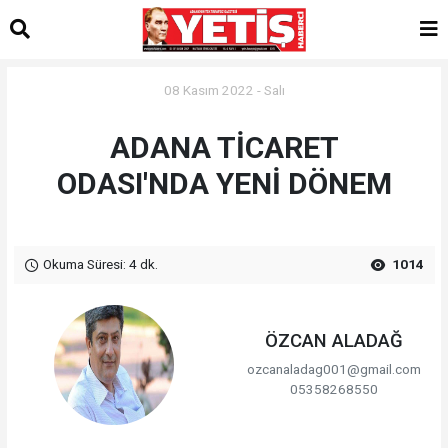
08 Kasım 2022 - Salı
ADANA TİCARET
ODASI'NDA YENİ DÖNEM
Okuma Süresi: 4 dk.
1014
ÖZCAN ALADAĞ
ozcanaladag001@gmail.com
05358268550