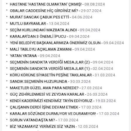
HASTANE 'HASTANE OLMAKTAN' ÇIKMIŞ! -
08.08.2024
OBALAR CADDESİNE HİÇ GİRDİNİZ Mİ? -
29.07.2024
MURAT SANCAK ÇABUK PES ETTİ -
04.06.2024
MUTLU BAYRAMLAR -
13.04.2024
SEÇİM KURLUNDAKİ MAZBATA ALINDI -
09.04.2024
KARALAR'DAN 3 ÖNEMLİ İPUCU -
09.04.2024
YENİ BELEDİYE BAŞKANLARIMIZA ÖNERİMİZ OLSUN -
09.04.2024
MALİ TABLOYU AÇIKLAMA ZAMANI -
09.04.2024
YATAN YATANA -
09.04.2024
SEÇMENİN SANDIKTA VERDİĞİ MESAJLAR (2) -
09.04.2024
SEÇMENİN SANDIKTA VERDİĞİ MESAJLAR (1) -
02.04.2024
KÖRÜ KÖRÜNE SİYASETİN PEŞİNE TAKILANLAR -
31.03.2024
SANDIK SEÇMENİN HUZURUNDA -
30.03.2024
MAKETLER GÜZEL AMA PARA NEREDE? -
27.03.2024
GÜÇ ZEHİRLENMESİ VE ZEYDAN KARALAR -
26.03.2024
KENDİ KADERİMİZİ KENDİMİZ TAYİN EDİYORUZ -
19.03.2024
ÇALIŞANIN DERDİ İŞİNE DEVAM ETMEK -
17.03.2024
KARALAR SÖZÜNDE DURMUYOR VE DURAMIYOR! -
17.03.2024
SORUN VATANDAŞTA MI? -
17.03.2024
BİZ YAZAMAYIZ YERİMİZE SİZ YAZIN -
12.03.2024