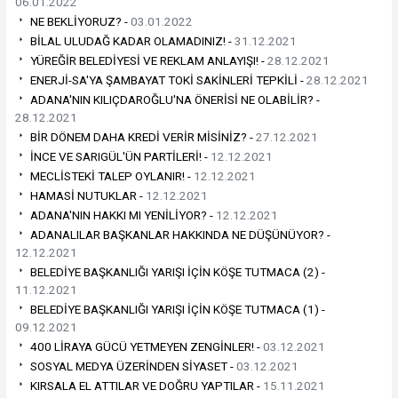
06.01.2022
NE BEKLİYORUZ? -
03.01.2022
BİLAL ULUDAĞ KADAR OLAMADINIZ! -
31.12.2021
YÜREĞİR BELEDİYESİ VE REKLAM ANLAYIŞI! -
28.12.2021
ENERJİ-SA'YA ŞAMBAYAT TOKİ SAKİNLERİ TEPKİLİ -
28.12.2021
ADANA'NIN KILIÇDAROĞLU'NA ÖNERİSİ NE OLABİLİR? -
28.12.2021
BİR DÖNEM DAHA KREDİ VERİR MİSİNİZ? -
27.12.2021
İNCE VE SARIGÜL'ÜN PARTİLERİ! -
12.12.2021
MECLİSTEKİ TALEP OYLANIR! -
12.12.2021
HAMASİ NUTUKLAR -
12.12.2021
ADANA'NIN HAKKI MI YENİLİYOR? -
12.12.2021
ADANALILAR BAŞKANLAR HAKKINDA NE DÜŞÜNÜYOR? -
12.12.2021
BELEDİYE BAŞKANLIĞI YARIŞI İÇİN KÖŞE TUTMACA (2) -
11.12.2021
BELEDİYE BAŞKANLIĞI YARIŞI İÇİN KÖŞE TUTMACA (1) -
09.12.2021
400 LİRAYA GÜCÜ YETMEYEN ZENGİNLER! -
03.12.2021
SOSYAL MEDYA ÜZERİNDEN SİYASET -
03.12.2021
KIRSALA EL ATTILAR VE DOĞRU YAPTILAR -
15.11.2021