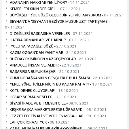
ADANA'NIN HAKKI MI YENİLİYOR? -
14.11.2021
KEMERLERİ SIKIN DER GİBİ… -
07.11.2021
BÜYÜKŞEHİR'DE SÖZÜ GEÇER BİR YETKİLİ ARIYORUM -
07.11.2021
SEYHAN'DA 'SEYHAN'I GEZİYOR MUSUNUZ?' TARTIŞMASI -
07.11.2021
DİZGİNLERİ BAŞKASINA VERENLER -
07.11.2021
HATIRA ORMANLARI VE HARNUP -
01.11.2021
'YOLU YAPACAĞIZ' SÖZÜ -
27.10.2021
KAZIM ÖZGAN'DAN YANIT VAR -
24.10.2021
BUĞDAY EKİMİNDEN VAZGEÇİYORLAR -
22.10.2021
ANADOLU İNSANI VEFALIDIR -
22.10.2021
BAŞARIRSA BÜYÜK BAŞARI -
22.10.2021
CUMHURBAŞKANININ GENÇLERLE BULUŞMASI -
22.10.2021
YEREL YÖNETİCİLER NİÇİN BU KADAR RAHAT? -
18.10.2021
KÖTÜ ÖRNEK OLUYORLAR! -
18.10.2021
HESAP SORMA MESELESİ -
11.10.2021
SİYASİ İRADE VE BİTMEYEN ÇİLE -
08.10.2021
KEŞKE BAŞKA MARKETLEREDE UĞRASAYDI -
08.10.2021
LEZZET FESTİVALİ VE VERİLEN MESAJLAR -
08.10.2021
LAF ÇOK İCRAAT YOK -
08.10.2021
KARALAR'IN İHALESİNE AKİF AKAY GİRMELİ -
08.10.2021