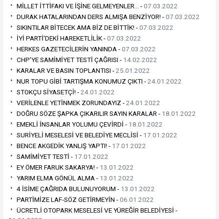
MİLLET İTTİFAKI VE İŞİNE GELMEYENLER… -
07.03.2022
DURAK HATALARINDAN DERS ALMIŞA BENZİYOR! -
07.03.2022
SIKINTILAR BİTECEK AMA BİZ DE BİTTİK! -
07.03.2022
İYİ PARTİ'DEKİ HAREKETLİLİK -
07.03.2022
HERKES GAZETECİLERİN YANINDA -
07.03.2022
CHP'YE SAMİMİYET TESTİ ÇAĞRISI -
14.02.2022
KARALAR VE BASIN TOPLANTISI -
25.01.2022
NUR TOPU GİBİ TARTIŞMA KONUMUZ ÇIKTI -
24.01.2022
STOKÇU SİYASETÇİ! -
24.01.2022
VERİLENLE YETİNMEK ZORUNDAYIZ -
24.01.2022
DOĞRU SÖZE ŞAPKA ÇIKARILIR SAYIN KARALAR -
18.01.2022
EMEKLİ İNSANLAR YOLUMU ÇEVİRDİ -
18.01.2022
SURİYELİ MESELESİ VE BELEDİYE MECLİSİ -
17.01.2022
BENCE AKGEDİK YANLIŞ YAPTI! -
17.01.2022
SAMİMİYET TESTİ -
17.01.2022
EY ÖMER FARUK SAKARYA! -
13.01.2022
YARIM ELMA GÖNÜL ALMA -
13.01.2022
4 İSİME ÇAĞRIDA BULUNUYORUM -
13.01.2022
PARTİMİZE LAF-SÖZ GETİRMEYİN -
06.01.2022
ÜCRETLİ OTOPARK MESELESİ VE YÜREĞİR BELEDİYESİ -