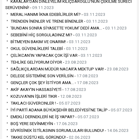
KARALAR'DAN DİNLEYELİM KILIÇDAROĞLU'NUN ÇEKİLME SÜRECİ
SERÜVENİNİ! -
09.11.2023
MERAL HANIMI İKNA EDEBİLİRLER Mİ? -
03.11.2023
TRENDEN İNENLER VE TRENE BİNENLER -
03.11.2023
'BUNDAN SONRA SİYASETTE YOKUM' DEDİ AMA… -
03.11.2023
SEBEBİNİ HİÇ SORGULADINIZ MI? -
03.11.2023
BİTMEYEN BAKIM VE ONARIM! -
03.11.2023
OKUL GÜVENLİKLERİ TALEBİ -
03.11.2023
ÇELİKCAN'IN YAPACAK ÇOK İŞİ VAR -
03.11.2023
TEHLİKE GELİYORUM DİYOR -
23.08.2023
SAĞLIKÇILARDAN MÜDÜR NACAR'A MEKTUP VAR! -
23.08.2023
DELEGE SİSTEMİNE SON VERİLSİN -
17.08.2023
GENÇLER ÇOK ŞEY İSTİYOR AMA… -
17.08.2023
AKİF AKAY'IN HASSASİYETİ -
17.08.2023
KOZUVA'NIN İŞLERİ TIKIR -
12.08.2023
TAKLACI GÜVERCINLER ! -
05.07.2023
İYİ PARTİ ADANA BÜYÜKŞEHİR BELEDİYESİ'NE TALİP -
05.07.2023
EMEKLİ DERNEKLERİ NE İŞ YAPAR? -
05.07.2023
BOŞ YERE SEVİNMEYİN -
17.06.2023
SİVRİSİNEK İSTİLASININ SORUMLULARI BULUNDU! -
14.06.2023
TAKKE DÜŞTÜ KEL GÖRÜNDÜ! -
02.06.2023