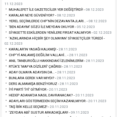
11.12.2023
MUHALEFET İLE GAZETECİLER YER DEĞİŞTİRDİ! -
08.12.2023
KARALAR NEYE GÜVENİYOR? -
08.12.2023
YEREL SEÇİMLERDE CHP'NİN DEZAVANTAJLARI… -
08.12.2023
'BEN ADAYIM' SÖZÜ İLE MEYDAN OKUYOR -
05.12.2023
SİYASETTE ESKİLERDEN YENİLERE FIRSAT KALMIYOR -
02.12.2023
'AZIKLARINDA HİÇBİR ŞEY OLMAYAN' SİYASETÇİLER TÜREDİ -
02.12.2023
KARALAR'IN YASAĞI KALKMIŞ! -
28.11.2023
CHP'Yİ ANLAMIŞ DEĞİLİM VALLAHİ… -
28.11.2023
ANIL TANBUROĞLU HAKKINDAKİ İZLENİMLERİM -
28.11.2023
RTÜK'E 'MAFYA DİZİLERİ' ÇAĞRISI -
28.11.2023
ADAY OLMAYA ADAYSIN DA… -
28.11.2023
BUNLARA GEREK VAR MIYDI? -
28.11.2023
DERS ALMAMIŞA BENZİYORUZ -
28.11.2023
İYİ PARTİ 'İYİ' GİTMİYOR -
20.11.2023
HEDEP ADANA'DA NASIL DAVRANACAK? -
20.11.2023
ADAYLARI GÖSTERMEDEN SEÇİM KAZANILMIYOR -
20.11.2023
TAŞ İBİK KELLE SEÇMEZ! -
20.11.2023
'ZEYDAN ABİ' SUSTUR ARKADAŞLARI! -
09.11.2023