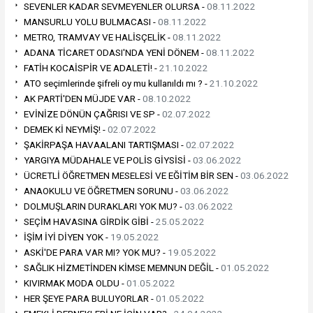
SEVENLER KADAR SEVMEYENLER OLURSA -
08.11.2022
MANSURLU YOLU BULMACASI -
08.11.2022
METRO, TRAMVAY VE HALİSÇELİK -
08.11.2022
ADANA TİCARET ODASI'NDA YENİ DÖNEM -
08.11.2022
FATİH KOCAİSPİR VE ADALETİ! -
21.10.2022
ATO seçimlerinde şifreli oy mu kullanıldı mı ? -
21.10.2022
AK PARTİ'DEN MÜJDE VAR -
08.10.2022
EVİNİZE DÖNÜN ÇAĞRISI VE SP -
02.07.2022
DEMEK Kİ NEYMİŞ! -
02.07.2022
ŞAKİRPAŞA HAVAALANI TARTIŞMASI -
02.07.2022
YARGIYA MÜDAHALE VE POLİS GİYSİSİ -
03.06.2022
ÜCRETLİ ÖĞRETMEN MESELESİ VE EĞİTİM BİR SEN -
03.06.2022
ANAOKULU VE ÖĞRETMEN SORUNU -
03.06.2022
DOLMUŞLARIN DURAKLARI YOK MU? -
03.06.2022
SEÇİM HAVASINA GİRDİK GİBİ -
25.05.2022
İŞİM İYİ DİYEN YOK -
19.05.2022
ASKİ'DE PARA VAR MI? YOK MU? -
19.05.2022
SAĞLIK HİZMETİNDEN KİMSE MEMNUN DEĞİL -
01.05.2022
KIVIRMAK MODA OLDU -
01.05.2022
HER ŞEYE PARA BULUYORLAR -
01.05.2022