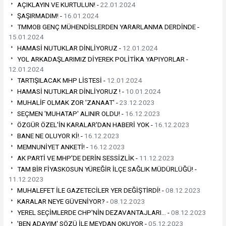
AÇIKLAYIN VE KURTULUN! -
22.01.2024
ŞAŞIRMADIM! -
16.01.2024
TMMOB GENÇ MÜHENDİSLERDEN YARARLANMA DERDİNDE -
15.01.2024
HAMASİ NUTUKLAR DİNLİYORUZ -
12.01.2024
YOL ARKADAŞLARIMIZ DİYEREK POLİTİKA YAPIYORLAR -
12.01.2024
TARTIŞILACAK MHP LİSTESİ -
12.01.2024
HAMASİ NUTUKLAR DİNLİYORUZ ! -
10.01.2024
MUHALİF OLMAK ZOR 'ZANAAT' -
23.12.2023
SEÇMEN 'MUHATAP' ALINIR OLDU! -
16.12.2023
ÖZGÜR ÖZEL'İN KARALAR'DAN HABERİ YOK -
16.12.2023
BANE NE OLUYOR Kİ! -
16.12.2023
MEMNUNİYET ANKETİ! -
16.12.2023
AK PARTİ VE MHP'DE DERİN SESSİZLİK -
11.12.2023
TAM BİR FİYASKOSUN YÜREĞİR İLÇE SAĞLIK MÜDÜRLÜĞÜ! -
11.12.2023
MUHALEFET İLE GAZETECİLER YER DEĞİŞTİRDİ! -
08.12.2023
KARALAR NEYE GÜVENİYOR? -
08.12.2023
YEREL SEÇİMLERDE CHP'NİN DEZAVANTAJLARI… -
08.12.2023
'BEN ADAYIM' SÖZÜ İLE MEYDAN OKUYOR -
05.12.2023