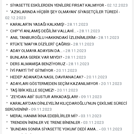
SİYASETTE ESKİLERDEN YENİLERE FIRSAT KALMIYOR -
02.12.2023
'AZIKLARINDA HİÇBİR ŞEY OLMAYAN' SİYASETÇİLER TÜREDİ -
02.12.2023
KARALAR'IN YASAĞI KALKMIŞ! -
28.11.2023
CHP'Yİ ANLAMIŞ DEĞİLİM VALLAHİ… -
28.11.2023
ANIL TANBUROĞLU HAKKINDAKİ İZLENİMLERİM -
28.11.2023
RTÜK'E 'MAFYA DİZİLERİ' ÇAĞRISI -
28.11.2023
ADAY OLMAYA ADAYSIN DA… -
28.11.2023
BUNLARA GEREK VAR MIYDI? -
28.11.2023
DERS ALMAMIŞA BENZİYORUZ -
28.11.2023
İYİ PARTİ 'İYİ' GİTMİYOR -
20.11.2023
HEDEP ADANA'DA NASIL DAVRANACAK? -
20.11.2023
ADAYLARI GÖSTERMEDEN SEÇİM KAZANILMIYOR -
20.11.2023
TAŞ İBİK KELLE SEÇMEZ! -
20.11.2023
'ZEYDAN ABİ' SUSTUR ARKADAŞLARI! -
09.11.2023
KARALAR'DAN DİNLEYELİM KILIÇDAROĞLU'NUN ÇEKİLME SÜRECİ
SERÜVENİNİ! -
09.11.2023
MERAL HANIMI İKNA EDEBİLİRLER Mİ? -
03.11.2023
TRENDEN İNENLER VE TRENE BİNENLER -
03.11.2023
'BUNDAN SONRA SİYASETTE YOKUM' DEDİ AMA… -
03.11.2023