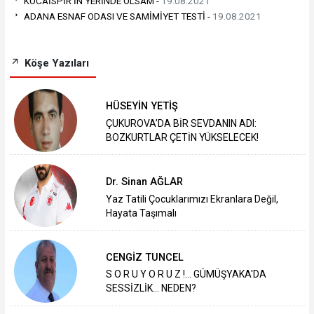
KOCAİSPİR'İN YERİNDE OLSAM -
19.08.2021
ADANA ESNAF ODASI VE SAMİMİYET TESTİ -
19.08.2021
Köşe Yazıları
HÜSEYİN YETİŞ
ÇUKUROVA’DA BİR SEVDANIN ADI:
BOZKURTLAR ÇETİN YÜKSELECEK!
Dr. Sinan AĞLAR
Yaz Tatili Çocuklarımızı Ekranlara Değil,
Hayata Taşımalı
CENGİZ TUNCEL
S O R U Y O R U Z !... GÜMÜŞYAKA'DA
SESSİZLİK... NEDEN?