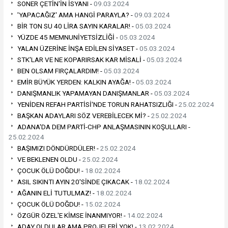
SONER ÇETİN'İN İSYANI -
09.03.2024
'YAPACAĞIZ' AMA HANGİ PARAYLA? -
09.03.2024
BİR TON SU 40 LİRA SAYIN KARALAR! -
05.03.2024
YÜZDE 45 MEMNUNİYETSİZLİĞİ -
05.03.2024
YALAN ÜZERİNE İNŞA EDİLEN SİYASET -
05.03.2024
STK'LAR VE NE KOPARIRSAK KAR MİSALİ -
05.03.2024
BEN OLSAM FIRÇALARDIM! -
05.03.2024
EMİR BÜYÜK YERDEN: KALKIN AYAĞA! -
05.03.2024
DANIŞMANLIK YAPAMAYAN DANIŞMANLAR -
05.03.2024
YENİDEN REFAH PARTİSİ'NDE TORUN RAHATSIZLIĞI -
25.02.2024
BAŞKAN ADAYLARI SÖZ VEREBİLECEK Mİ? -
25.02.2024
ADANA'DA DEM PARTİ-CHP ANLAŞMASININ KOŞULLARI -
25.02.2024
BAŞIMIZI DÖNDÜRDÜLER! -
25.02.2024
VE BEKLENEN OLDU -
25.02.2024
ÇOCUK ÖLÜ DOĞDU! -
18.02.2024
ASIL SIKINTI AYIN 20'SİNDE ÇIKACAK -
18.02.2024
AĞANIN ELİ TUTULMAZ! -
18.02.2024
ÇOCUK ÖLÜ DOĞDU! -
15.02.2024
ÖZGÜR ÖZEL'E KİMSE İNANMIYOR! -
14.02.2024
ADAY OLDULAR AMA PROJELERİ YOK! -
13.02.2024