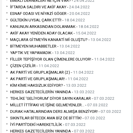
EMEKLİ DERNEKLERİ NE İÇİN VAR? -
24.04.2022
İFTARDA SALDIRI VE AKİF AKAY -
24.04.2022
ESNAF ODASI VE NİYAZİ GÖGER -
20.04.2022
GÜLTEKİN UYSAL ÇARK ETTİ! -
18.04.2022
KANUNUN ARKASINDAN DOLANMAK -
18.04.2022
AKİF AKAY YENİDEN ADAY OLACAK -
15.04.2022
MAÇLARA GİTMEYİN KANAATİ Mİ OLUŞTU? -
13.04.2022
BİTMEYEN MUHABBETLER -
13.04.2022
YAPTIK VE YAPAMADIK -
13.04.2022
FİLLER TEPİŞİYOR OLAN ÇİMENLERE OLUYOR! -
11.04.2022
ÇİZEN ÇİZİLİR -
11.04.2022
AK PARTİ VE GRUPLAŞMALAR (2) -
11.04.2022
AK PARTİ VE GRUPLAŞMALAR! -
11.04.2022
KİM KİME HAKSIZLIK EDİYOR? -
13.03.2022
HERKES GAZETECİLERİN YANINDA -
13.03.2022
TEHLİKE 'GELİYORUM' DİYOR SAYIN KARALAR -
07.03.2022
MİLLET İTTİFAKI VE İŞİNE GELMEYENLER… -
07.03.2022
DURAK HATALARINDAN DERS ALMIŞA BENZİYOR! -
07.03.2022
SIKINTILAR BİTECEK AMA BİZ DE BİTTİK! -
07.03.2022
İYİ PARTİ'DEKİ HAREKETLİLİK -
07.03.2022
HERKES GAZETECİLERİN YANINDA -
07.03.2022