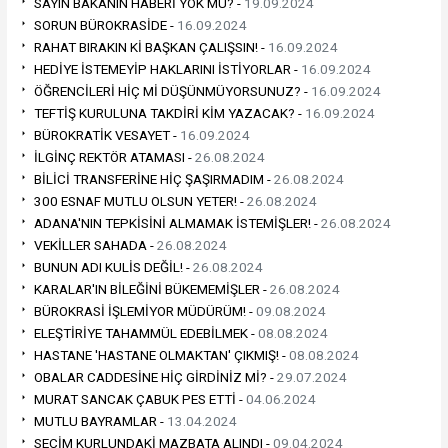
SAYIN BAKANIN HABERİ YOK MU? -
19.09.2024
SORUN BÜROKRASİDE -
16.09.2024
RAHAT BIRAKIN Kİ BAŞKAN ÇALIŞSIN! -
16.09.2024
HEDİYE İSTEMEYİP HAKLARINI İSTİYORLAR -
16.09.2024
ÖĞRENCİLERİ HİÇ Mİ DÜŞÜNMÜYORSUNUZ? -
16.09.2024
TEFTİŞ KURULUNA TAKDİRİ KİM YAZACAK? -
16.09.2024
BÜROKRATİK VESAYET -
16.09.2024
İLGİNÇ REKTÖR ATAMASI -
26.08.2024
BİLİCİ TRANSFERİNE HİÇ ŞAŞIRMADIM -
26.08.2024
300 ESNAF MUTLU OLSUN YETER! -
26.08.2024
ADANA'NIN TEPKİSİNİ ALMAMAK İSTEMİŞLER! -
26.08.2024
VEKİLLER SAHADA -
26.08.2024
BUNUN ADI KULİS DEĞİL! -
26.08.2024
KARALAR'IN BİLEĞİNİ BÜKEMEMİŞLER -
26.08.2024
BÜROKRASİ İŞLEMİYOR MÜDÜRÜM! -
09.08.2024
ELEŞTİRİYE TAHAMMÜL EDEBİLMEK -
08.08.2024
HASTANE 'HASTANE OLMAKTAN' ÇIKMIŞ! -
08.08.2024
OBALAR CADDESİNE HİÇ GİRDİNİZ Mİ? -
29.07.2024
MURAT SANCAK ÇABUK PES ETTİ -
04.06.2024
MUTLU BAYRAMLAR -
13.04.2024
SEÇİM KURLUNDAKİ MAZBATA ALINDI -
09.04.2024