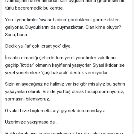
Dolmuşların ücret almadan kart uygulamasına geçmesini bir
türlü beceremedik bu kentte.
Yerel yönetimler ‘siyaset adına’ gördüklerini görmezlikten
geliyorlar. Duyduklarını da duymazlıktan. Olan kime oluyor?
Sana, bana…
Dedik ya, ‘laf çok icraat yok’ diye…
İcraatın olmadığı şehirde tüm yerel yöneticiler vakitlerini
geçirip ‘iktidar’ olmanın keyiflerini yaşıyorlar. Siyasi iktidar ise
yerel yönetimlere ‘şaşı bakarak’ destek vermiyorlar.
Sizin anlayacağınız ne halimiz var ise gör misaliyiz bu şehrin
yaşayanları olarak. Biz de yurttaş olarak hesap sormuyoruz,
sormasını bilemiyoruz.
O vakit bize biçilen elbiseyi giymek durumundayız…
Üzerimize yakışmasa da…
Haklı olarak aynı şeyleri söyleyerek biz de vakit geçiriyoruz