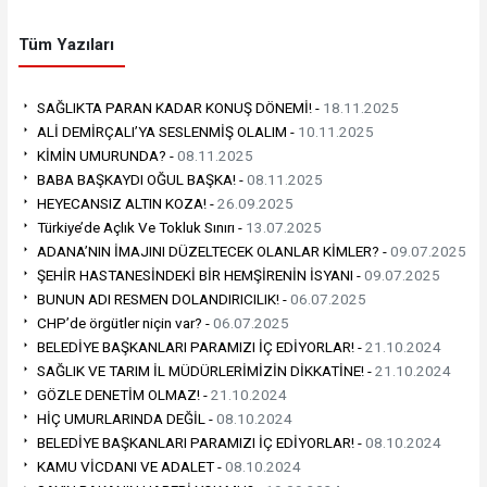
Tüm Yazıları
SAĞLIKTA PARAN KADAR KONUŞ DÖNEMİ! -
18.11.2025
ALİ DEMİRÇALI’YA SESLENMİŞ OLALIM -
10.11.2025
KİMİN UMURUNDA? -
08.11.2025
BABA BAŞKAYDI OĞUL BAŞKA! -
08.11.2025
HEYECANSIZ ALTIN KOZA! -
26.09.2025
Türkiye’de Açlık Ve Tokluk Sınırı -
13.07.2025
ADANA’NIN İMAJINI DÜZELTECEK OLANLAR KİMLER? -
09.07.2025
ŞEHİR HASTANESİNDEKİ BİR HEMŞİRENİN İSYANI -
09.07.2025
BUNUN ADI RESMEN DOLANDIRICILIK! -
06.07.2025
CHP’de örgütler niçin var? -
06.07.2025
BELEDİYE BAŞKANLARI PARAMIZI İÇ EDİYORLAR! -
21.10.2024
SAĞLIK VE TARIM İL MÜDÜRLERİMİZİN DİKKATİNE! -
21.10.2024
GÖZLE DENETİM OLMAZ! -
21.10.2024
HİÇ UMURLARINDA DEĞİL -
08.10.2024
BELEDİYE BAŞKANLARI PARAMIZI İÇ EDİYORLAR! -
08.10.2024
KAMU VİCDANI VE ADALET -
08.10.2024