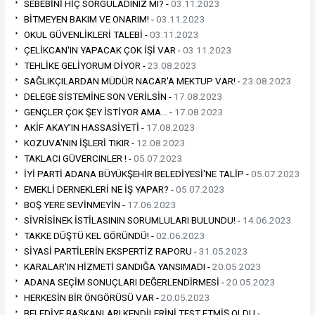
SEBEBİNİ HİÇ SORGULADINIZ MI? -
03.11.2023
BİTMEYEN BAKIM VE ONARIM! -
03.11.2023
OKUL GÜVENLİKLERİ TALEBİ -
03.11.2023
ÇELİKCAN'IN YAPACAK ÇOK İŞİ VAR -
03.11.2023
TEHLİKE GELİYORUM DİYOR -
23.08.2023
SAĞLIKÇILARDAN MÜDÜR NACAR'A MEKTUP VAR! -
23.08.2023
DELEGE SİSTEMİNE SON VERİLSİN -
17.08.2023
GENÇLER ÇOK ŞEY İSTİYOR AMA… -
17.08.2023
AKİF AKAY'IN HASSASİYETİ -
17.08.2023
KOZUVA'NIN İŞLERİ TIKIR -
12.08.2023
TAKLACI GÜVERCINLER ! -
05.07.2023
İYİ PARTİ ADANA BÜYÜKŞEHİR BELEDİYESİ'NE TALİP -
05.07.2023
EMEKLİ DERNEKLERİ NE İŞ YAPAR? -
05.07.2023
BOŞ YERE SEVİNMEYİN -
17.06.2023
SİVRİSİNEK İSTİLASININ SORUMLULARI BULUNDU! -
14.06.2023
TAKKE DÜŞTÜ KEL GÖRÜNDÜ! -
02.06.2023
SİYASİ PARTİLERİN EKSPERTİZ RAPORU -
31.05.2023
KARALAR'IN HİZMETİ SANDIĞA YANSIMADI -
20.05.2023
ADANA SEÇİM SONUÇLARI DEĞERLENDİRMESİ -
20.05.2023
HERKESİN BİR ÖNGÖRÜSÜ VAR -
20.05.2023
BELEDİYE BAŞKANLARI KENDİLERİNİ TEST ETMİŞ OLDU -