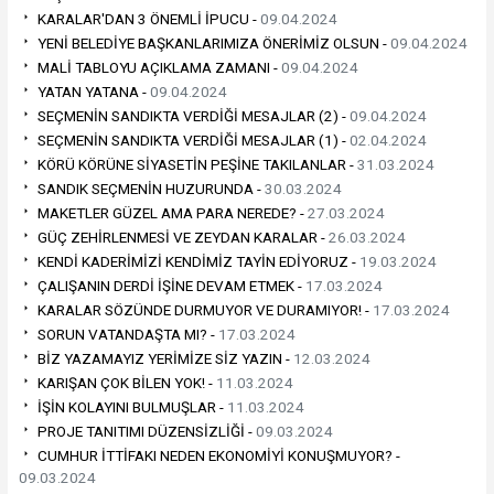
KARALAR'DAN 3 ÖNEMLİ İPUCU -
09.04.2024
YENİ BELEDİYE BAŞKANLARIMIZA ÖNERİMİZ OLSUN -
09.04.2024
MALİ TABLOYU AÇIKLAMA ZAMANI -
09.04.2024
YATAN YATANA -
09.04.2024
SEÇMENİN SANDIKTA VERDİĞİ MESAJLAR (2) -
09.04.2024
SEÇMENİN SANDIKTA VERDİĞİ MESAJLAR (1) -
02.04.2024
KÖRÜ KÖRÜNE SİYASETİN PEŞİNE TAKILANLAR -
31.03.2024
SANDIK SEÇMENİN HUZURUNDA -
30.03.2024
MAKETLER GÜZEL AMA PARA NEREDE? -
27.03.2024
GÜÇ ZEHİRLENMESİ VE ZEYDAN KARALAR -
26.03.2024
KENDİ KADERİMİZİ KENDİMİZ TAYİN EDİYORUZ -
19.03.2024
ÇALIŞANIN DERDİ İŞİNE DEVAM ETMEK -
17.03.2024
KARALAR SÖZÜNDE DURMUYOR VE DURAMIYOR! -
17.03.2024
SORUN VATANDAŞTA MI? -
17.03.2024
BİZ YAZAMAYIZ YERİMİZE SİZ YAZIN -
12.03.2024
KARIŞAN ÇOK BİLEN YOK! -
11.03.2024
İŞİN KOLAYINI BULMUŞLAR -
11.03.2024
PROJE TANITIMI DÜZENSİZLİĞİ -
09.03.2024
CUMHUR İTTİFAKI NEDEN EKONOMİYİ KONUŞMUYOR? -
09.03.2024