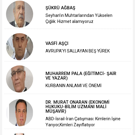
ŞÜKRÜ AĞBAŞ
Seyhan’ın Muhtarlarından Yükselen
Çığlık: Hizmet alamıyoruz
VASFİ AŞÇI
AVRUPA’YI SALLAYAN BEŞ YÜREK
MUHARREM PALA (EĞİTİMCİ- ŞAİR
VE YAZAR)
KURBANIN ANLAMI VE ÖNEMİ
DR. MURAT ONARAN (EKONOMİ
HUKUKU-BİLİM UZMANI MALİ
MÜŞAVİR)
ABD-İsrail-İran Çatışması: Kimlerin İşine
Yarıyor,Kimleri Zayıflatıyor