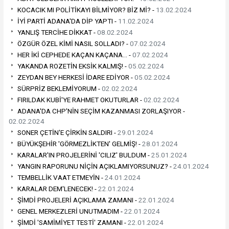
KOCACIK MI POLİTİKAYI BİLMİYOR? BİZ Mİ? -
13.02.2024
İYİ PARTİ ADANA'DA DİP YAPTI -
11.02.2024
YANLIŞ TERCİHE DİKKAT -
08.02.2024
ÖZGÜR ÖZEL KİMİ NASIL SOLLADI? -
07.02.2024
HER İKİ CEPHEDE KAÇAN KAÇANA… -
07.02.2024
YAKANDA ROZETİN EKSİK KALMIŞ! -
05.02.2024
ZEYDAN BEY HERKESİ İDARE EDİYOR -
05.02.2024
SÜRPRİZ BEKLEMİYORUM -
02.02.2024
FIRILDAK KUBİ'YE RAHMET OKUTURLAR -
02.02.2024
ADANA'DA CHP'NİN SEÇİM KAZANMASI ZORLAŞIYOR -
02.02.2024
SONER ÇETİN'E ÇİRKİN SALDIRI -
29.01.2024
BÜYÜKŞEHİR 'GÖRMEZLİKTEN' GELMİŞ! -
28.01.2024
KARALAR'IN PROJELERİNİ 'CILIZ' BULDUM -
25.01.2024
YANGIN RAPORUNU NİÇİN AÇIKLAMIYORSUNUZ? -
24.01.2024
TEMBELLİK VAAT ETMEYİN -
24.01.2024
KARALAR DEM'LENECEK! -
22.01.2024
ŞİMDİ PROJELERİ AÇIKLAMA ZAMANI -
22.01.2024
GENEL MERKEZLERİ UNUTMADIM -
22.01.2024
ŞİMDİ 'SAMİMİYET TESTİ' ZAMANI -
22.01.2024