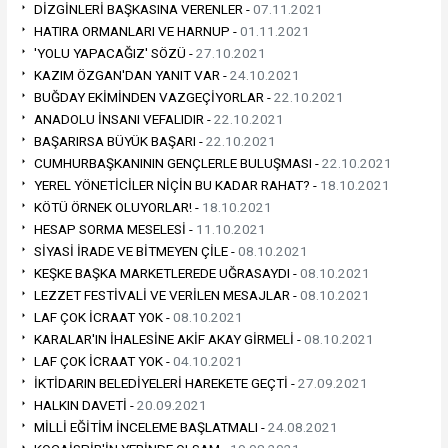
DİZGİNLERİ BAŞKASINA VERENLER -
07.11.2021
HATIRA ORMANLARI VE HARNUP -
01.11.2021
'YOLU YAPACAĞIZ' SÖZÜ -
27.10.2021
KAZIM ÖZGAN'DAN YANIT VAR -
24.10.2021
BUĞDAY EKİMİNDEN VAZGEÇİYORLAR -
22.10.2021
ANADOLU İNSANI VEFALIDIR -
22.10.2021
BAŞARIRSA BÜYÜK BAŞARI -
22.10.2021
CUMHURBAŞKANININ GENÇLERLE BULUŞMASI -
22.10.2021
YEREL YÖNETİCİLER NİÇİN BU KADAR RAHAT? -
18.10.2021
KÖTÜ ÖRNEK OLUYORLAR! -
18.10.2021
HESAP SORMA MESELESİ -
11.10.2021
SİYASİ İRADE VE BİTMEYEN ÇİLE -
08.10.2021
KEŞKE BAŞKA MARKETLEREDE UĞRASAYDI -
08.10.2021
LEZZET FESTİVALİ VE VERİLEN MESAJLAR -
08.10.2021
LAF ÇOK İCRAAT YOK -
08.10.2021
KARALAR'IN İHALESİNE AKİF AKAY GİRMELİ -
08.10.2021
LAF ÇOK İCRAAT YOK -
04.10.2021
İKTİDARIN BELEDİYELERİ HAREKETE GEÇTİ -
27.09.2021
HALKIN DAVETİ -
20.09.2021
MİLLİ EĞİTİM İNCELEME BAŞLATMALI -
24.08.2021