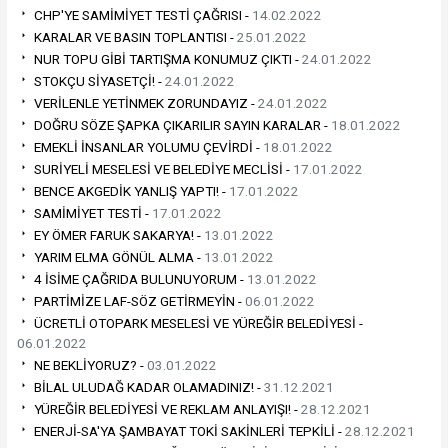
CHP'YE SAMİMİYET TESTİ ÇAĞRISI -
14.02.2022
KARALAR VE BASIN TOPLANTISI -
25.01.2022
NUR TOPU GİBİ TARTIŞMA KONUMUZ ÇIKTI -
24.01.2022
STOKÇU SİYASETÇİ! -
24.01.2022
VERİLENLE YETİNMEK ZORUNDAYIZ -
24.01.2022
DOĞRU SÖZE ŞAPKA ÇIKARILIR SAYIN KARALAR -
18.01.2022
EMEKLİ İNSANLAR YOLUMU ÇEVİRDİ -
18.01.2022
SURİYELİ MESELESİ VE BELEDİYE MECLİSİ -
17.01.2022
BENCE AKGEDİK YANLIŞ YAPTI! -
17.01.2022
SAMİMİYET TESTİ -
17.01.2022
EY ÖMER FARUK SAKARYA! -
13.01.2022
YARIM ELMA GÖNÜL ALMA -
13.01.2022
4 İSİME ÇAĞRIDA BULUNUYORUM -
13.01.2022
PARTİMİZE LAF-SÖZ GETİRMEYİN -
06.01.2022
ÜCRETLİ OTOPARK MESELESİ VE YÜREĞİR BELEDİYESİ -
06.01.2022
NE BEKLİYORUZ? -
03.01.2022
BİLAL ULUDAĞ KADAR OLAMADINIZ! -
31.12.2021
YÜREĞİR BELEDİYESİ VE REKLAM ANLAYIŞI! -
28.12.2021
ENERJİ-SA'YA ŞAMBAYAT TOKİ SAKİNLERİ TEPKİLİ -
28.12.2021