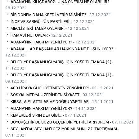
ADANA'NIN KILIÇDAROĞLU'NA ÖNERİSİ NE OLABİLİR? -
28.12.2021
BİR DÖNEM DAHA KREDİ VERİR MİSİNİZ? -
27.12.2021
İNCE VE SARIGÜL'ÜN PARTİLERİ! -
12.12.2021
MECLİSTEKİ TALEP OYLANIR! -
12.12.2021
HAMASİ NUTUKLAR -
12.12.2021
ADANA'NIN HAKKI MI YENİLİYOR? -
12.12.2021
ADANALILAR BAŞKANLAR HAKKINDA NE DÜŞÜNÜYOR? -
12.12.2021
BELEDİYE BAŞKANLIĞI YARIŞI İÇİN KÖŞE TUTMACA (2) -
11.12.2021
BELEDİYE BAŞKANLIĞI YARIŞI İÇİN KÖŞE TUTMACA (1) -
09.12.2021
400 LİRAYA GÜCÜ YETMEYEN ZENGİNLER! -
03.12.2021
SOSYAL MEDYA ÜZERİNDEN SİYASET -
03.12.2021
KIRSALA EL ATTILAR VE DOĞRU YAPTILAR -
15.11.2021
ADANA'NIN HAKKI MI YENİLİYOR? -
14.11.2021
KEMERLERİ SIKIN DER GİBİ… -
07.11.2021
BÜYÜKŞEHİR'DE SÖZÜ GEÇER BİR YETKİLİ ARIYORUM -
07.11.2021
SEYHAN'DA 'SEYHAN'I GEZİYOR MUSUNUZ?' TARTIŞMASI -
07.11.2021