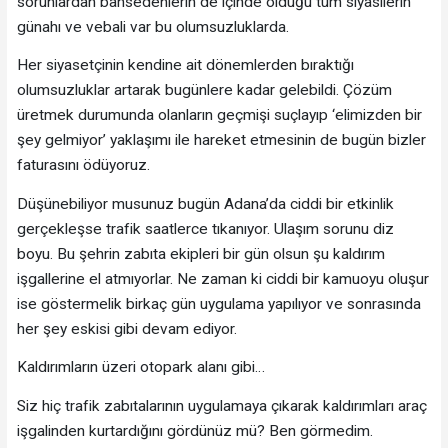
sorunlardan bahsedenlerin de içinde olduğu tüm siyasilerin
günahı ve vebali var bu olumsuzluklarda.
Her siyasetçinin kendine ait dönemlerden bıraktığı
olumsuzluklar artarak bugünlere kadar gelebildi. Çözüm
üretmek durumunda olanların geçmişi suçlayıp ‘elimizden bir
şey gelmiyor’ yaklaşımı ile hareket etmesinin de bugün bizler
faturasını ödüyoruz.
Düşünebiliyor musunuz bugün Adana’da ciddi bir etkinlik
gerçekleşse trafik saatlerce tıkanıyor. Ulaşım sorunu diz
boyu. Bu şehrin zabıta ekipleri bir gün olsun şu kaldırım
işgallerine el atmıyorlar. Ne zaman ki ciddi bir kamuoyu oluşur
ise göstermelik birkaç gün uygulama yapılıyor ve sonrasında
her şey eskisi gibi devam ediyor.
Kaldırımların üzeri otopark alanı gibi…
Siz hiç trafik zabıtalarının uygulamaya çıkarak kaldırımları araç
işgalinden kurtardığını gördünüz mü? Ben görmedim.