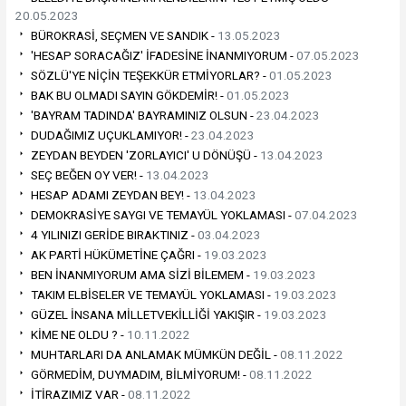
20.05.2023
BÜROKRASİ, SEÇMEN VE SANDIK -
13.05.2023
'HESAP SORACAĞIZ' İFADESİNE İNANMIYORUM -
07.05.2023
SÖZLÜ'YE NİÇİN TEŞEKKÜR ETMİYORLAR? -
01.05.2023
BAK BU OLMADI SAYIN GÖKDEMİR! -
01.05.2023
'BAYRAM TADINDA' BAYRAMINIZ OLSUN -
23.04.2023
DUDAĞIMIZ UÇUKLAMIYOR! -
23.04.2023
ZEYDAN BEYDEN 'ZORLAYICI' U DÖNÜŞÜ -
13.04.2023
SEÇ BEĞEN OY VER! -
13.04.2023
HESAP ADAMI ZEYDAN BEY! -
13.04.2023
DEMOKRASİYE SAYGI VE TEMAYÜL YOKLAMASI -
07.04.2023
4 YILINIZI GERİDE BIRAKTINIZ -
03.04.2023
AK PARTİ HÜKÜMETİNE ÇAĞRI -
19.03.2023
BEN İNANMIYORUM AMA SİZİ BİLEMEM -
19.03.2023
TAKIM ELBİSELER VE TEMAYÜL YOKLAMASI -
19.03.2023
GÜZEL İNSANA MİLLETVEKİLLİĞİ YAKIŞIR -
19.03.2023
KİME NE OLDU ? -
10.11.2022
MUHTARLARI DA ANLAMAK MÜMKÜN DEĞİL -
08.11.2022
GÖRMEDİM, DUYMADIM, BİLMİYORUM! -
08.11.2022
İTİRAZIMIZ VAR -
08.11.2022