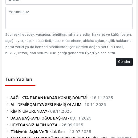
Suç teşkil edecek, yasadışı, tehditkar, rahatsız edici, hakaret ve küfür içeren,
aşağılayıcı, küçük düşürücü, kaba, müstehcen, ahlaka aykırı, kişilik haklarına
zarar verici ya da benzeri niteliklerde içeriklerden doğan her türlü mali,
hukuki, cezai, idari sorumluluk içeriği gönderen Üye/Üyeler’e aittir.
Gönder
Tüm Yazıları
SAĞLIKTA PARAN KADAR KONUŞ DÖNEMİ! -
18.11.2025
ALİ DEMİRÇALI’YA SESLENMİŞ OLALIM -
10.11.2025
KİMİN UMURUNDA? -
08.11.2025
BABA BAŞKAYDI OĞUL BAŞKA! -
08.11.2025
HEYECANSIZ ALTIN KOZA! -
26.09.2025
Türkiye’de Açlık Ve Tokluk Sınırı -
13.07.2025