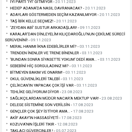
İYİ PARTİ 'İYİ' GİTMİYOR -
20.11.2023
HEDEP ADANA'DA NASIL DAVRANACAK? -
20.11.2023
ADAYLARI GÖSTERMEDEN SEÇİM KAZANILMIYOR -
20.11.2023
TAŞ İBİK KELLE SEÇMEZ! -
20.11.2023
'ZEYDAN ABİ' SUSTUR ARKADAŞLARI! -
09.11.2023
KARALAR'DAN DİNLEYELİM KILIÇDAROĞLU'NUN ÇEKİLME SÜRECİ
SERÜVENİNİ! -
09.11.2023
MERAL HANIMI İKNA EDEBİLİRLER Mİ? -
03.11.2023
TRENDEN İNENLER VE TRENE BİNENLER -
03.11.2023
'BUNDAN SONRA SİYASETTE YOKUM' DEDİ AMA… -
03.11.2023
SEBEBİNİ HİÇ SORGULADINIZ MI? -
03.11.2023
BİTMEYEN BAKIM VE ONARIM! -
03.11.2023
OKUL GÜVENLİKLERİ TALEBİ -
03.11.2023
ÇELİKCAN'IN YAPACAK ÇOK İŞİ VAR -
03.11.2023
TEHLİKE GELİYORUM DİYOR -
23.08.2023
SAĞLIKÇILARDAN MÜDÜR NACAR'A MEKTUP VAR! -
23.08.2023
DELEGE SİSTEMİNE SON VERİLSİN -
17.08.2023
GENÇLER ÇOK ŞEY İSTİYOR AMA… -
17.08.2023
AKİF AKAY'IN HASSASİYETİ -
17.08.2023
KOZUVA'NIN İŞLERİ TIKIR -
12.08.2023
TAKLACI GÜVERCINLER ! -
05.07.2023