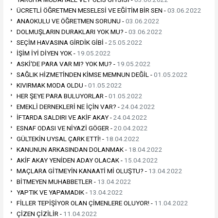
ÜCRETLİ ÖĞRETMEN MESELESİ VE EĞİTİM BİR SEN -
03.06.2022
ANAOKULU VE ÖĞRETMEN SORUNU -
03.06.2022
DOLMUŞLARIN DURAKLARI YOK MU? -
03.06.2022
SEÇİM HAVASINA GİRDİK GİBİ -
25.05.2022
İŞİM İYİ DİYEN YOK -
19.05.2022
ASKİ'DE PARA VAR MI? YOK MU? -
19.05.2022
SAĞLIK HİZMETİNDEN KİMSE MEMNUN DEĞİL -
01.05.2022
KIVIRMAK MODA OLDU -
01.05.2022
HER ŞEYE PARA BULUYORLAR -
01.05.2022
EMEKLİ DERNEKLERİ NE İÇİN VAR? -
24.04.2022
İFTARDA SALDIRI VE AKİF AKAY -
24.04.2022
ESNAF ODASI VE NİYAZİ GÖGER -
20.04.2022
GÜLTEKİN UYSAL ÇARK ETTİ! -
18.04.2022
KANUNUN ARKASINDAN DOLANMAK -
18.04.2022
AKİF AKAY YENİDEN ADAY OLACAK -
15.04.2022
MAÇLARA GİTMEYİN KANAATİ Mİ OLUŞTU? -
13.04.2022
BİTMEYEN MUHABBETLER -
13.04.2022
YAPTIK VE YAPAMADIK -
13.04.2022
FİLLER TEPİŞİYOR OLAN ÇİMENLERE OLUYOR! -
11.04.2022
ÇİZEN ÇİZİLİR -
11.04.2022