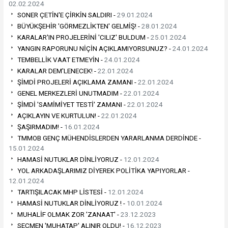
02.02.2024
SONER ÇETİN'E ÇİRKİN SALDIRI -
29.01.2024
BÜYÜKŞEHİR 'GÖRMEZLİKTEN' GELMİŞ! -
28.01.2024
KARALAR'IN PROJELERİNİ 'CILIZ' BULDUM -
25.01.2024
YANGIN RAPORUNU NİÇİN AÇIKLAMIYORSUNUZ? -
24.01.2024
TEMBELLİK VAAT ETMEYİN -
24.01.2024
KARALAR DEM'LENECEK! -
22.01.2024
ŞİMDİ PROJELERİ AÇIKLAMA ZAMANI -
22.01.2024
GENEL MERKEZLERİ UNUTMADIM -
22.01.2024
ŞİMDİ 'SAMİMİYET TESTİ' ZAMANI -
22.01.2024
AÇIKLAYIN VE KURTULUN! -
22.01.2024
ŞAŞIRMADIM! -
16.01.2024
TMMOB GENÇ MÜHENDİSLERDEN YARARLANMA DERDİNDE -
15.01.2024
HAMASİ NUTUKLAR DİNLİYORUZ -
12.01.2024
YOL ARKADAŞLARIMIZ DİYEREK POLİTİKA YAPIYORLAR -
12.01.2024
TARTIŞILACAK MHP LİSTESİ -
12.01.2024
HAMASİ NUTUKLAR DİNLİYORUZ ! -
10.01.2024
MUHALİF OLMAK ZOR 'ZANAAT' -
23.12.2023
SEÇMEN 'MUHATAP' ALINIR OLDU! -
16.12.2023