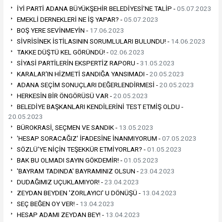
İYİ PARTİ ADANA BÜYÜKŞEHİR BELEDİYESİ'NE TALİP -
05.07.2023
EMEKLİ DERNEKLERİ NE İŞ YAPAR? -
05.07.2023
BOŞ YERE SEVİNMEYİN -
17.06.2023
SİVRİSİNEK İSTİLASININ SORUMLULARI BULUNDU! -
14.06.2023
TAKKE DÜŞTÜ KEL GÖRÜNDÜ! -
02.06.2023
SİYASİ PARTİLERİN EKSPERTİZ RAPORU -
31.05.2023
KARALAR'IN HİZMETİ SANDIĞA YANSIMADI -
20.05.2023
ADANA SEÇİM SONUÇLARI DEĞERLENDİRMESİ -
20.05.2023
HERKESİN BİR ÖNGÖRÜSÜ VAR -
20.05.2023
BELEDİYE BAŞKANLARI KENDİLERİNİ TEST ETMİŞ OLDU -
20.05.2023
BÜROKRASİ, SEÇMEN VE SANDIK -
13.05.2023
'HESAP SORACAĞIZ' İFADESİNE İNANMIYORUM -
07.05.2023
SÖZLÜ'YE NİÇİN TEŞEKKÜR ETMİYORLAR? -
01.05.2023
BAK BU OLMADI SAYIN GÖKDEMİR! -
01.05.2023
'BAYRAM TADINDA' BAYRAMINIZ OLSUN -
23.04.2023
DUDAĞIMIZ UÇUKLAMIYOR! -
23.04.2023
ZEYDAN BEYDEN 'ZORLAYICI' U DÖNÜŞÜ -
13.04.2023
SEÇ BEĞEN OY VER! -
13.04.2023
HESAP ADAMI ZEYDAN BEY! -
13.04.2023