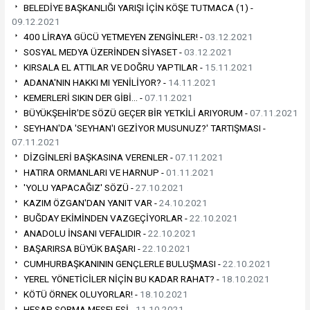
BELEDİYE BAŞKANLIĞI YARIŞI İÇİN KÖŞE TUTMACA (1) -
09.12.2021
400 LİRAYA GÜCÜ YETMEYEN ZENGİNLER! -
03.12.2021
SOSYAL MEDYA ÜZERİNDEN SİYASET -
03.12.2021
KIRSALA EL ATTILAR VE DOĞRU YAPTILAR -
15.11.2021
ADANA'NIN HAKKI MI YENİLİYOR? -
14.11.2021
KEMERLERİ SIKIN DER GİBİ… -
07.11.2021
BÜYÜKŞEHİR'DE SÖZÜ GEÇER BİR YETKİLİ ARIYORUM -
07.11.2021
SEYHAN'DA 'SEYHAN'I GEZİYOR MUSUNUZ?' TARTIŞMASI -
07.11.2021
DİZGİNLERİ BAŞKASINA VERENLER -
07.11.2021
HATIRA ORMANLARI VE HARNUP -
01.11.2021
'YOLU YAPACAĞIZ' SÖZÜ -
27.10.2021
KAZIM ÖZGAN'DAN YANIT VAR -
24.10.2021
BUĞDAY EKİMİNDEN VAZGEÇİYORLAR -
22.10.2021
ANADOLU İNSANI VEFALIDIR -
22.10.2021
BAŞARIRSA BÜYÜK BAŞARI -
22.10.2021
CUMHURBAŞKANININ GENÇLERLE BULUŞMASI -
22.10.2021
YEREL YÖNETİCİLER NİÇİN BU KADAR RAHAT? -
18.10.2021
KÖTÜ ÖRNEK OLUYORLAR! -
18.10.2021
HESAP SORMA MESELESİ -
11.10.2021