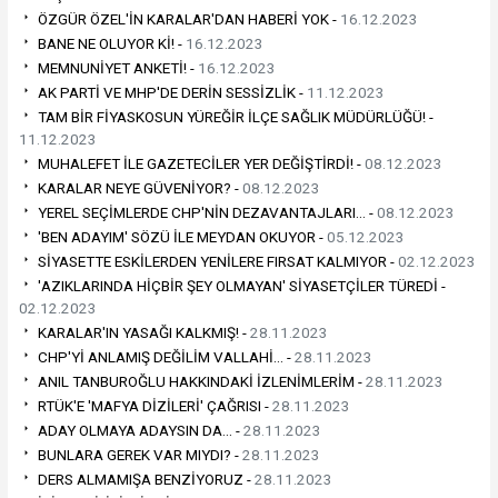
ÖZGÜR ÖZEL'İN KARALAR'DAN HABERİ YOK -
16.12.2023
BANE NE OLUYOR Kİ! -
16.12.2023
MEMNUNİYET ANKETİ! -
16.12.2023
AK PARTİ VE MHP'DE DERİN SESSİZLİK -
11.12.2023
TAM BİR FİYASKOSUN YÜREĞİR İLÇE SAĞLIK MÜDÜRLÜĞÜ! -
11.12.2023
MUHALEFET İLE GAZETECİLER YER DEĞİŞTİRDİ! -
08.12.2023
KARALAR NEYE GÜVENİYOR? -
08.12.2023
YEREL SEÇİMLERDE CHP'NİN DEZAVANTAJLARI… -
08.12.2023
'BEN ADAYIM' SÖZÜ İLE MEYDAN OKUYOR -
05.12.2023
SİYASETTE ESKİLERDEN YENİLERE FIRSAT KALMIYOR -
02.12.2023
'AZIKLARINDA HİÇBİR ŞEY OLMAYAN' SİYASETÇİLER TÜREDİ -
02.12.2023
KARALAR'IN YASAĞI KALKMIŞ! -
28.11.2023
CHP'Yİ ANLAMIŞ DEĞİLİM VALLAHİ… -
28.11.2023
ANIL TANBUROĞLU HAKKINDAKİ İZLENİMLERİM -
28.11.2023
RTÜK'E 'MAFYA DİZİLERİ' ÇAĞRISI -
28.11.2023
ADAY OLMAYA ADAYSIN DA… -
28.11.2023
BUNLARA GEREK VAR MIYDI? -
28.11.2023
DERS ALMAMIŞA BENZİYORUZ -
28.11.2023