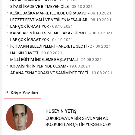
SİYASİ İRADE VE BİTMEYEN ÇİLE -
08.10.2021
KEŞKE BAŞKA MARKETLEREDE UĞRASAYDI -
08.10.2021
LEZZET FESTİVALİ VE VERİLEN MESAJLAR -
08.10.2021
LAF ÇOK İCRAAT YOK -
08.10.2021
KARALAR'IN İHALESİNE AKİF AKAY GİRMELİ -
08.10.2021
LAF ÇOK İCRAAT YOK -
04.10.2021
İKTİDARIN BELEDİYELERİ HAREKETE GEÇTİ -
27.09.2021
HALKIN DAVETİ -
20.09.2021
MİLLİ EĞİTİM İNCELEME BAŞLATMALI -
24.08.2021
KOCAİSPİR'İN YERİNDE OLSAM -
19.08.2021
ADANA ESNAF ODASI VE SAMİMİYET TESTİ -
19.08.2021
Köşe Yazıları
HÜSEYİN YETİŞ
ÇUKUROVA’DA BİR SEVDANIN ADI:
BOZKURTLAR ÇETİN YÜKSELECEK!