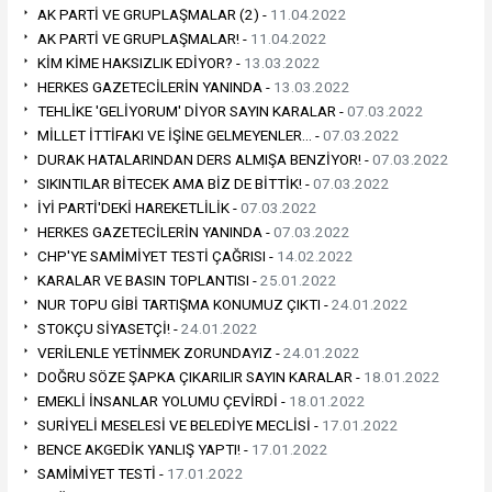
AK PARTİ VE GRUPLAŞMALAR (2) -
11.04.2022
AK PARTİ VE GRUPLAŞMALAR! -
11.04.2022
KİM KİME HAKSIZLIK EDİYOR? -
13.03.2022
HERKES GAZETECİLERİN YANINDA -
13.03.2022
TEHLİKE 'GELİYORUM' DİYOR SAYIN KARALAR -
07.03.2022
MİLLET İTTİFAKI VE İŞİNE GELMEYENLER… -
07.03.2022
DURAK HATALARINDAN DERS ALMIŞA BENZİYOR! -
07.03.2022
SIKINTILAR BİTECEK AMA BİZ DE BİTTİK! -
07.03.2022
İYİ PARTİ'DEKİ HAREKETLİLİK -
07.03.2022
HERKES GAZETECİLERİN YANINDA -
07.03.2022
CHP'YE SAMİMİYET TESTİ ÇAĞRISI -
14.02.2022
KARALAR VE BASIN TOPLANTISI -
25.01.2022
NUR TOPU GİBİ TARTIŞMA KONUMUZ ÇIKTI -
24.01.2022
STOKÇU SİYASETÇİ! -
24.01.2022
VERİLENLE YETİNMEK ZORUNDAYIZ -
24.01.2022
DOĞRU SÖZE ŞAPKA ÇIKARILIR SAYIN KARALAR -
18.01.2022
EMEKLİ İNSANLAR YOLUMU ÇEVİRDİ -
18.01.2022
SURİYELİ MESELESİ VE BELEDİYE MECLİSİ -
17.01.2022
BENCE AKGEDİK YANLIŞ YAPTI! -
17.01.2022
SAMİMİYET TESTİ -
17.01.2022