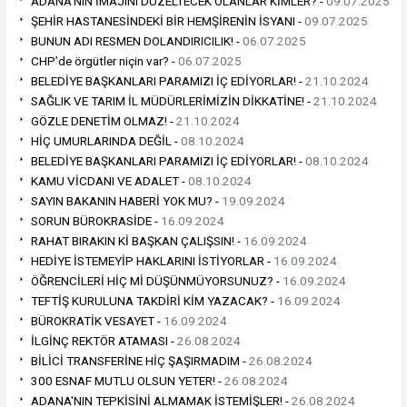
ADANA’NIN İMAJINI DÜZELTECEK OLANLAR KİMLER? -
09.07.2025
ŞEHİR HASTANESİNDEKİ BİR HEMŞİRENİN İSYANI -
09.07.2025
BUNUN ADI RESMEN DOLANDIRICILIK! -
06.07.2025
CHP’de örgütler niçin var? -
06.07.2025
BELEDİYE BAŞKANLARI PARAMIZI İÇ EDİYORLAR! -
21.10.2024
SAĞLIK VE TARIM İL MÜDÜRLERİMİZİN DİKKATİNE! -
21.10.2024
GÖZLE DENETİM OLMAZ! -
21.10.2024
HİÇ UMURLARINDA DEĞİL -
08.10.2024
BELEDİYE BAŞKANLARI PARAMIZI İÇ EDİYORLAR! -
08.10.2024
KAMU VİCDANI VE ADALET -
08.10.2024
SAYIN BAKANIN HABERİ YOK MU? -
19.09.2024
SORUN BÜROKRASİDE -
16.09.2024
RAHAT BIRAKIN Kİ BAŞKAN ÇALIŞSIN! -
16.09.2024
HEDİYE İSTEMEYİP HAKLARINI İSTİYORLAR -
16.09.2024
ÖĞRENCİLERİ HİÇ Mİ DÜŞÜNMÜYORSUNUZ? -
16.09.2024
TEFTİŞ KURULUNA TAKDİRİ KİM YAZACAK? -
16.09.2024
BÜROKRATİK VESAYET -
16.09.2024
İLGİNÇ REKTÖR ATAMASI -
26.08.2024
BİLİCİ TRANSFERİNE HİÇ ŞAŞIRMADIM -
26.08.2024
300 ESNAF MUTLU OLSUN YETER! -
26.08.2024
ADANA'NIN TEPKİSİNİ ALMAMAK İSTEMİŞLER! -
26.08.2024