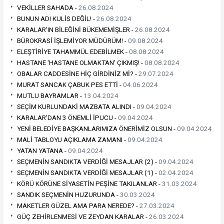
VEKİLLER SAHADA -
26.08.2024
BUNUN ADI KULİS DEĞİL! -
26.08.2024
KARALAR'IN BİLEĞİNİ BÜKEMEMİŞLER -
26.08.2024
BÜROKRASİ İŞLEMİYOR MÜDÜRÜM! -
09.08.2024
ELEŞTİRİYE TAHAMMÜL EDEBİLMEK -
08.08.2024
HASTANE 'HASTANE OLMAKTAN' ÇIKMIŞ! -
08.08.2024
OBALAR CADDESİNE HİÇ GİRDİNİZ Mİ? -
29.07.2024
MURAT SANCAK ÇABUK PES ETTİ -
04.06.2024
MUTLU BAYRAMLAR -
13.04.2024
SEÇİM KURLUNDAKİ MAZBATA ALINDI -
09.04.2024
KARALAR'DAN 3 ÖNEMLİ İPUCU -
09.04.2024
YENİ BELEDİYE BAŞKANLARIMIZA ÖNERİMİZ OLSUN -
09.04.2024
MALİ TABLOYU AÇIKLAMA ZAMANI -
09.04.2024
YATAN YATANA -
09.04.2024
SEÇMENİN SANDIKTA VERDİĞİ MESAJLAR (2) -
09.04.2024
SEÇMENİN SANDIKTA VERDİĞİ MESAJLAR (1) -
02.04.2024
KÖRÜ KÖRÜNE SİYASETİN PEŞİNE TAKILANLAR -
31.03.2024
SANDIK SEÇMENİN HUZURUNDA -
30.03.2024
MAKETLER GÜZEL AMA PARA NEREDE? -
27.03.2024
GÜÇ ZEHİRLENMESİ VE ZEYDAN KARALAR -
26.03.2024