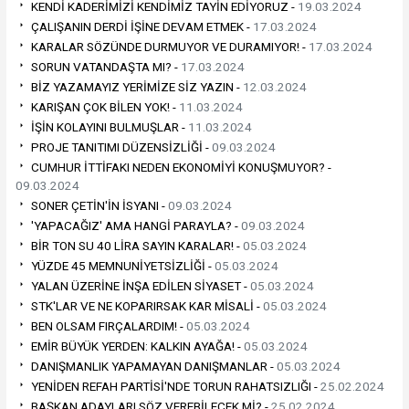
KENDİ KADERİMİZİ KENDİMİZ TAYİN EDİYORUZ -
19.03.2024
ÇALIŞANIN DERDİ İŞİNE DEVAM ETMEK -
17.03.2024
KARALAR SÖZÜNDE DURMUYOR VE DURAMIYOR! -
17.03.2024
SORUN VATANDAŞTA MI? -
17.03.2024
BİZ YAZAMAYIZ YERİMİZE SİZ YAZIN -
12.03.2024
KARIŞAN ÇOK BİLEN YOK! -
11.03.2024
İŞİN KOLAYINI BULMUŞLAR -
11.03.2024
PROJE TANITIMI DÜZENSİZLİĞİ -
09.03.2024
CUMHUR İTTİFAKI NEDEN EKONOMİYİ KONUŞMUYOR? -
09.03.2024
SONER ÇETİN'İN İSYANI -
09.03.2024
'YAPACAĞIZ' AMA HANGİ PARAYLA? -
09.03.2024
BİR TON SU 40 LİRA SAYIN KARALAR! -
05.03.2024
YÜZDE 45 MEMNUNİYETSİZLİĞİ -
05.03.2024
YALAN ÜZERİNE İNŞA EDİLEN SİYASET -
05.03.2024
STK'LAR VE NE KOPARIRSAK KAR MİSALİ -
05.03.2024
BEN OLSAM FIRÇALARDIM! -
05.03.2024
EMİR BÜYÜK YERDEN: KALKIN AYAĞA! -
05.03.2024
DANIŞMANLIK YAPAMAYAN DANIŞMANLAR -
05.03.2024
YENİDEN REFAH PARTİSİ'NDE TORUN RAHATSIZLIĞI -
25.02.2024
BAŞKAN ADAYLARI SÖZ VEREBİLECEK Mİ? -
25.02.2024