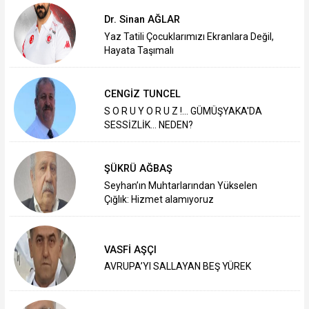
Dr. Sinan AĞLAR
Yaz Tatili Çocuklarımızı Ekranlara Değil,
Hayata Taşımalı
CENGİZ TUNCEL
S O R U Y O R U Z !... GÜMÜŞYAKA'DA
SESSİZLİK... NEDEN?
ŞÜKRÜ AĞBAŞ
Seyhan’ın Muhtarlarından Yükselen
Çığlık: Hizmet alamıyoruz
VASFİ AŞÇI
AVRUPA’YI SALLAYAN BEŞ YÜREK