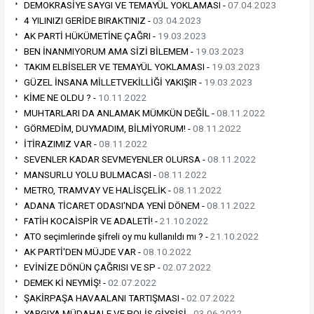
DEMOKRASİYE SAYGI VE TEMAYÜL YOKLAMASI -
07.04.2023
4 YILINIZI GERİDE BIRAKTINIZ -
03.04.2023
AK PARTİ HÜKÜMETİNE ÇAĞRI -
19.03.2023
BEN İNANMIYORUM AMA SİZİ BİLEMEM -
19.03.2023
TAKIM ELBİSELER VE TEMAYÜL YOKLAMASI -
19.03.2023
GÜZEL İNSANA MİLLETVEKİLLİĞİ YAKIŞIR -
19.03.2023
KİME NE OLDU ? -
10.11.2022
MUHTARLARI DA ANLAMAK MÜMKÜN DEĞİL -
08.11.2022
GÖRMEDİM, DUYMADIM, BİLMİYORUM! -
08.11.2022
İTİRAZIMIZ VAR -
08.11.2022
SEVENLER KADAR SEVMEYENLER OLURSA -
08.11.2022
MANSURLU YOLU BULMACASI -
08.11.2022
METRO, TRAMVAY VE HALİSÇELİK -
08.11.2022
ADANA TİCARET ODASI'NDA YENİ DÖNEM -
08.11.2022
FATİH KOCAİSPİR VE ADALETİ! -
21.10.2022
ATO seçimlerinde şifreli oy mu kullanıldı mı ? -
21.10.2022
AK PARTİ'DEN MÜJDE VAR -
08.10.2022
EVİNİZE DÖNÜN ÇAĞRISI VE SP -
02.07.2022
DEMEK Kİ NEYMİŞ! -
02.07.2022
ŞAKİRPAŞA HAVAALANI TARTIŞMASI -
02.07.2022
YARGIYA MÜDAHALE VE POLİS GİYSİSİ -
03.06.2022