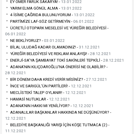
EY ÖMER FARUK SAKARYA! -
13.01.2022
YARIM ELMA GÖNÜL ALMA -
13.01.2022
4 İSİME ÇAĞRIDA BULUNUYORUM -
13.01.2022
PARTİMİZE LAF-SÖZ GETİRMEYİN -
06.01.2022
ÜCRETLİ OTOPARK MESELESİ VE YÜREĞİR BELEDİYESİ -
06.01.2022
NE BEKLİYORUZ? -
03.01.2022
BİLAL ULUDAĞ KADAR OLAMADINIZ! -
31.12.2021
YÜREĞİR BELEDİYESİ VE REKLAM ANLAYIŞI! -
28.12.2021
ENERJİ-SA'YA ŞAMBAYAT TOKİ SAKİNLERİ TEPKİLİ -
28.12.2021
ADANA'NIN KILIÇDAROĞLU'NA ÖNERİSİ NE OLABİLİR? -
28.12.2021
BİR DÖNEM DAHA KREDİ VERİR MİSİNİZ? -
27.12.2021
İNCE VE SARIGÜL'ÜN PARTİLERİ! -
12.12.2021
MECLİSTEKİ TALEP OYLANIR! -
12.12.2021
HAMASİ NUTUKLAR -
12.12.2021
ADANA'NIN HAKKI MI YENİLİYOR? -
12.12.2021
ADANALILAR BAŞKANLAR HAKKINDA NE DÜŞÜNÜYOR? -
12.12.2021
BELEDİYE BAŞKANLIĞI YARIŞI İÇİN KÖŞE TUTMACA (2) -
11.12.2021