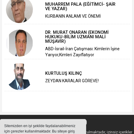
MUHARREM PALA (EĞİTİMCİ- ŞAİR
VE YAZAR)
KURBANIN ANLAMI VE ÖNEMİ
DR. MURAT ONARAN (EKONOMİ
HUKUKU-BİLİM UZMANI MALİ
MÜŞAVİR)
ABD-İsrail-İran Çatışması: Kimlerin İşine
Yarıyor,Kimleri Zayıflatıyor
KURTULUŞ KILINÇ
ZEYDAN KARALAR GÖREVE!
Sitemizden en iyi şekilde faydalanabilmeniz
için çerezler kullanılmaktadır. Bu siteye giriş
Sitemizde bulunan içeriklerin tüm hakları saklı tutulmaktadır, izinsiz içerikler