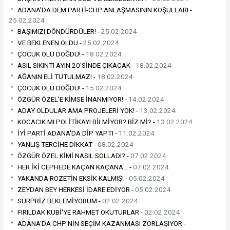
ADANA'DA DEM PARTİ-CHP ANLAŞMASININ KOŞULLARI -
25.02.2024
BAŞIMIZI DÖNDÜRDÜLER! -
25.02.2024
VE BEKLENEN OLDU -
25.02.2024
ÇOCUK ÖLÜ DOĞDU! -
18.02.2024
ASIL SIKINTI AYIN 20'SİNDE ÇIKACAK -
18.02.2024
AĞANIN ELİ TUTULMAZ! -
18.02.2024
ÇOCUK ÖLÜ DOĞDU! -
15.02.2024
ÖZGÜR ÖZEL'E KİMSE İNANMIYOR! -
14.02.2024
ADAY OLDULAR AMA PROJELERİ YOK! -
13.02.2024
KOCACIK MI POLİTİKAYI BİLMİYOR? BİZ Mİ? -
13.02.2024
İYİ PARTİ ADANA'DA DİP YAPTI -
11.02.2024
YANLIŞ TERCİHE DİKKAT -
08.02.2024
ÖZGÜR ÖZEL KİMİ NASIL SOLLADI? -
07.02.2024
HER İKİ CEPHEDE KAÇAN KAÇANA… -
07.02.2024
YAKANDA ROZETİN EKSİK KALMIŞ! -
05.02.2024
ZEYDAN BEY HERKESİ İDARE EDİYOR -
05.02.2024
SÜRPRİZ BEKLEMİYORUM -
02.02.2024
FIRILDAK KUBİ'YE RAHMET OKUTURLAR -
02.02.2024
ADANA'DA CHP'NİN SEÇİM KAZANMASI ZORLAŞIYOR -