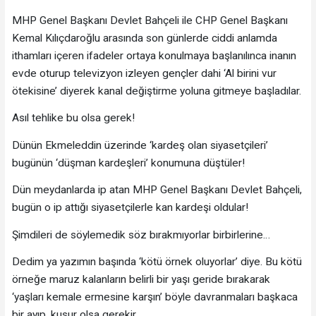
MHP Genel Başkanı Devlet Bahçeli ile CHP Genel Başkanı
Kemal Kılıçdaroğlu arasında son günlerde ciddi anlamda
ithamları içeren ifadeler ortaya konulmaya başlanılınca inanın
evde oturup televizyon izleyen gençler dahi ‘Al birini vur
ötekisine’ diyerek kanal değiştirme yoluna gitmeye başladılar.
Asıl tehlike bu olsa gerek!
Dünün Ekmeleddin üzerinde ‘kardeş olan siyasetçileri’
bugünün ‘düşman kardeşleri’ konumuna düştüler!
Dün meydanlarda ip atan MHP Genel Başkanı Devlet Bahçeli,
bugün o ip attığı siyasetçilerle kan kardeşi oldular!
Şimdileri de söylemedik söz bırakmıyorlar birbirlerine…
Dedim ya yazımın başında ‘kötü örnek oluyorlar’ diye. Bu kötü
örneğe maruz kalanların belirli bir yaşı geride bırakarak
‘yaşları kemale ermesine karşın’ böyle davranmaları başkaca
bir ayıp, kusur olsa gerekir.