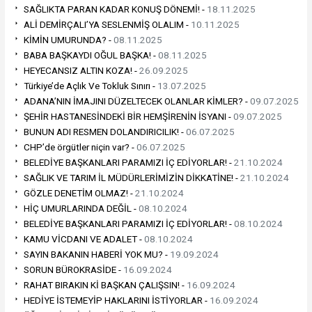
SAĞLIKTA PARAN KADAR KONUŞ DÖNEMİ! -
18.11.2025
ALİ DEMİRÇALI’YA SESLENMİŞ OLALIM -
10.11.2025
KİMİN UMURUNDA? -
08.11.2025
BABA BAŞKAYDI OĞUL BAŞKA! -
08.11.2025
HEYECANSIZ ALTIN KOZA! -
26.09.2025
Türkiye’de Açlık Ve Tokluk Sınırı -
13.07.2025
ADANA’NIN İMAJINI DÜZELTECEK OLANLAR KİMLER? -
09.07.2025
ŞEHİR HASTANESİNDEKİ BİR HEMŞİRENİN İSYANI -
09.07.2025
BUNUN ADI RESMEN DOLANDIRICILIK! -
06.07.2025
CHP’de örgütler niçin var? -
06.07.2025
BELEDİYE BAŞKANLARI PARAMIZI İÇ EDİYORLAR! -
21.10.2024
SAĞLIK VE TARIM İL MÜDÜRLERİMİZİN DİKKATİNE! -
21.10.2024
GÖZLE DENETİM OLMAZ! -
21.10.2024
HİÇ UMURLARINDA DEĞİL -
08.10.2024
BELEDİYE BAŞKANLARI PARAMIZI İÇ EDİYORLAR! -
08.10.2024
KAMU VİCDANI VE ADALET -
08.10.2024
SAYIN BAKANIN HABERİ YOK MU? -
19.09.2024
SORUN BÜROKRASİDE -
16.09.2024
RAHAT BIRAKIN Kİ BAŞKAN ÇALIŞSIN! -
16.09.2024
HEDİYE İSTEMEYİP HAKLARINI İSTİYORLAR -
16.09.2024