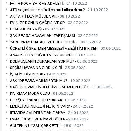
FATİH KOCAİSPİR VE ADALETİ! -
21.10.2022
ATO seçimlerinde şifreli oy mu kullanıldı mı ? -
21.10.2022
AK PARTİ'DEN MÜJDE VAR -
08.10.2022
EVİNİZE DÖNÜN ÇAĞRISI VE SP -
02.07.2022
DEMEK Kİ NEYMİŞ! -
02.07.2022
ŞAKİRPAŞA HAVAALANI TARTIŞMASI -
02.07.2022
YARGIYA MÜDAHALE VE POLİS GİYSİSİ -
03.06.2022
ÜCRETLİ ÖĞRETMEN MESELESİ VE EĞİTİM BİR SEN -
03.06.2022
ANAOKULU VE ÖĞRETMEN SORUNU -
03.06.2022
DOLMUŞLARIN DURAKLARI YOK MU? -
03.06.2022
SEÇİM HAVASINA GİRDİK GİBİ -
25.05.2022
İŞİM İYİ DİYEN YOK -
19.05.2022
ASKİ'DE PARA VAR MI? YOK MU? -
19.05.2022
SAĞLIK HİZMETİNDEN KİMSE MEMNUN DEĞİL -
01.05.2022
KIVIRMAK MODA OLDU -
01.05.2022
HER ŞEYE PARA BULUYORLAR -
01.05.2022
EMEKLİ DERNEKLERİ NE İÇİN VAR? -
24.04.2022
İFTARDA SALDIRI VE AKİF AKAY -
24.04.2022
ESNAF ODASI VE NİYAZİ GÖGER -
20.04.2022
GÜLTEKİN UYSAL ÇARK ETTİ! -
18.04.2022