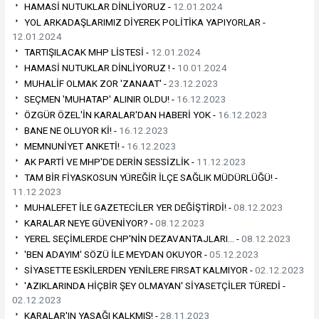
HAMASİ NUTUKLAR DİNLİYORUZ -
12.01.2024
YOL ARKADAŞLARIMIZ DİYEREK POLİTİKA YAPIYORLAR -
12.01.2024
TARTIŞILACAK MHP LİSTESİ -
12.01.2024
HAMASİ NUTUKLAR DİNLİYORUZ ! -
10.01.2024
MUHALİF OLMAK ZOR 'ZANAAT' -
23.12.2023
SEÇMEN 'MUHATAP' ALINIR OLDU! -
16.12.2023
ÖZGÜR ÖZEL'İN KARALAR'DAN HABERİ YOK -
16.12.2023
BANE NE OLUYOR Kİ! -
16.12.2023
MEMNUNİYET ANKETİ! -
16.12.2023
AK PARTİ VE MHP'DE DERİN SESSİZLİK -
11.12.2023
TAM BİR FİYASKOSUN YÜREĞİR İLÇE SAĞLIK MÜDÜRLÜĞÜ! -
11.12.2023
MUHALEFET İLE GAZETECİLER YER DEĞİŞTİRDİ! -
08.12.2023
KARALAR NEYE GÜVENİYOR? -
08.12.2023
YEREL SEÇİMLERDE CHP'NİN DEZAVANTAJLARI… -
08.12.2023
'BEN ADAYIM' SÖZÜ İLE MEYDAN OKUYOR -
05.12.2023
SİYASETTE ESKİLERDEN YENİLERE FIRSAT KALMIYOR -
02.12.2023
'AZIKLARINDA HİÇBİR ŞEY OLMAYAN' SİYASETÇİLER TÜREDİ -
02.12.2023
KARALAR'IN YASAĞI KALKMIŞ! -
28.11.2023