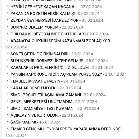
HER İKİ CEPHEDE KAÇAN KAÇANA… -
07.02.2024
YAKANDA ROZETİN EKSİK KALMIŞ! -
05.02.2024
ZEYDAN BEY HERKESİ İDARE EDİYOR -
05.02.2024
SÜRPRİZ BEKLEMİYORUM -
02.02.2024
FIRILDAK KUBİ'YE RAHMET OKUTURLAR -
02.02.2024
ADANA'DA CHP'NİN SEÇİM KAZANMASI ZORLAŞIYOR -
02.02.2024
SONER ÇETİN'E ÇİRKİN SALDIRI -
29.01.2024
BÜYÜKŞEHİR 'GÖRMEZLİKTEN' GELMİŞ! -
28.01.2024
KARALAR'IN PROJELERİNİ 'CILIZ' BULDUM -
25.01.2024
YANGIN RAPORUNU NİÇİN AÇIKLAMIYORSUNUZ? -
24.01.2024
TEMBELLİK VAAT ETMEYİN -
24.01.2024
KARALAR DEM'LENECEK! -
22.01.2024
ŞİMDİ PROJELERİ AÇIKLAMA ZAMANI -
22.01.2024
GENEL MERKEZLERİ UNUTMADIM -
22.01.2024
ŞİMDİ 'SAMİMİYET TESTİ' ZAMANI -
22.01.2024
AÇIKLAYIN VE KURTULUN! -
22.01.2024
ŞAŞIRMADIM! -
16.01.2024
TMMOB GENÇ MÜHENDİSLERDEN YARARLANMA DERDİNDE -
15.01.2024