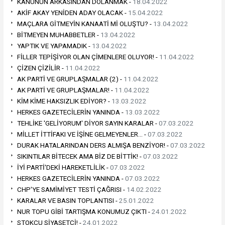
KANUNUN ARKASINDAN DOLANMAK -
18.04.2022
AKİF AKAY YENİDEN ADAY OLACAK -
15.04.2022
MAÇLARA GİTMEYİN KANAATİ Mİ OLUŞTU? -
13.04.2022
BİTMEYEN MUHABBETLER -
13.04.2022
YAPTIK VE YAPAMADIK -
13.04.2022
FİLLER TEPİŞİYOR OLAN ÇİMENLERE OLUYOR! -
11.04.2022
ÇİZEN ÇİZİLİR -
11.04.2022
AK PARTİ VE GRUPLAŞMALAR (2) -
11.04.2022
AK PARTİ VE GRUPLAŞMALAR! -
11.04.2022
KİM KİME HAKSIZLIK EDİYOR? -
13.03.2022
HERKES GAZETECİLERİN YANINDA -
13.03.2022
TEHLİKE 'GELİYORUM' DİYOR SAYIN KARALAR -
07.03.2022
MİLLET İTTİFAKI VE İŞİNE GELMEYENLER… -
07.03.2022
DURAK HATALARINDAN DERS ALMIŞA BENZİYOR! -
07.03.2022
SIKINTILAR BİTECEK AMA BİZ DE BİTTİK! -
07.03.2022
İYİ PARTİ'DEKİ HAREKETLİLİK -
07.03.2022
HERKES GAZETECİLERİN YANINDA -
07.03.2022
CHP'YE SAMİMİYET TESTİ ÇAĞRISI -
14.02.2022
KARALAR VE BASIN TOPLANTISI -
25.01.2022
NUR TOPU GİBİ TARTIŞMA KONUMUZ ÇIKTI -
24.01.2022
STOKÇU SİYASETÇİ! -
24.01.2022