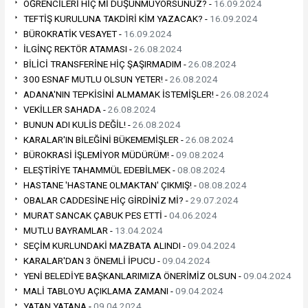
ÖĞRENCİLERİ HİÇ Mİ DÜŞÜNMÜYORSUNUZ? -
16.09.2024
TEFTİŞ KURULUNA TAKDİRİ KİM YAZACAK? -
16.09.2024
BÜROKRATİK VESAYET -
16.09.2024
İLGİNÇ REKTÖR ATAMASI -
26.08.2024
BİLİCİ TRANSFERİNE HİÇ ŞAŞIRMADIM -
26.08.2024
300 ESNAF MUTLU OLSUN YETER! -
26.08.2024
ADANA'NIN TEPKİSİNİ ALMAMAK İSTEMİŞLER! -
26.08.2024
VEKİLLER SAHADA -
26.08.2024
BUNUN ADI KULİS DEĞİL! -
26.08.2024
KARALAR'IN BİLEĞİNİ BÜKEMEMİŞLER -
26.08.2024
BÜROKRASİ İŞLEMİYOR MÜDÜRÜM! -
09.08.2024
ELEŞTİRİYE TAHAMMÜL EDEBİLMEK -
08.08.2024
HASTANE 'HASTANE OLMAKTAN' ÇIKMIŞ! -
08.08.2024
OBALAR CADDESİNE HİÇ GİRDİNİZ Mİ? -
29.07.2024
MURAT SANCAK ÇABUK PES ETTİ -
04.06.2024
MUTLU BAYRAMLAR -
13.04.2024
SEÇİM KURLUNDAKİ MAZBATA ALINDI -
09.04.2024
KARALAR'DAN 3 ÖNEMLİ İPUCU -
09.04.2024
YENİ BELEDİYE BAŞKANLARIMIZA ÖNERİMİZ OLSUN -
09.04.2024
MALİ TABLOYU AÇIKLAMA ZAMANI -
09.04.2024
YATAN YATANA -
09.04.2024