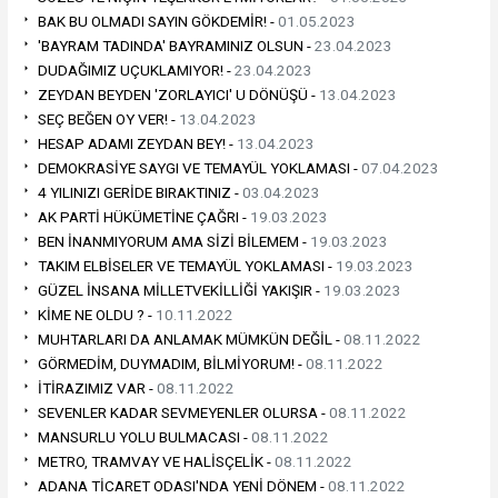
BAK BU OLMADI SAYIN GÖKDEMİR! -
01.05.2023
'BAYRAM TADINDA' BAYRAMINIZ OLSUN -
23.04.2023
DUDAĞIMIZ UÇUKLAMIYOR! -
23.04.2023
ZEYDAN BEYDEN 'ZORLAYICI' U DÖNÜŞÜ -
13.04.2023
SEÇ BEĞEN OY VER! -
13.04.2023
HESAP ADAMI ZEYDAN BEY! -
13.04.2023
DEMOKRASİYE SAYGI VE TEMAYÜL YOKLAMASI -
07.04.2023
4 YILINIZI GERİDE BIRAKTINIZ -
03.04.2023
AK PARTİ HÜKÜMETİNE ÇAĞRI -
19.03.2023
BEN İNANMIYORUM AMA SİZİ BİLEMEM -
19.03.2023
TAKIM ELBİSELER VE TEMAYÜL YOKLAMASI -
19.03.2023
GÜZEL İNSANA MİLLETVEKİLLİĞİ YAKIŞIR -
19.03.2023
KİME NE OLDU ? -
10.11.2022
MUHTARLARI DA ANLAMAK MÜMKÜN DEĞİL -
08.11.2022
GÖRMEDİM, DUYMADIM, BİLMİYORUM! -
08.11.2022
İTİRAZIMIZ VAR -
08.11.2022
SEVENLER KADAR SEVMEYENLER OLURSA -
08.11.2022
MANSURLU YOLU BULMACASI -
08.11.2022
METRO, TRAMVAY VE HALİSÇELİK -
08.11.2022
ADANA TİCARET ODASI'NDA YENİ DÖNEM -
08.11.2022