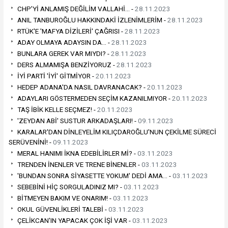
CHP'Yİ ANLAMIŞ DEĞİLİM VALLAHİ… -
28.11.2023
ANIL TANBUROĞLU HAKKINDAKİ İZLENİMLERİM -
28.11.2023
RTÜK'E 'MAFYA DİZİLERİ' ÇAĞRISI -
28.11.2023
ADAY OLMAYA ADAYSIN DA… -
28.11.2023
BUNLARA GEREK VAR MIYDI? -
28.11.2023
DERS ALMAMIŞA BENZİYORUZ -
28.11.2023
İYİ PARTİ 'İYİ' GİTMİYOR -
20.11.2023
HEDEP ADANA'DA NASIL DAVRANACAK? -
20.11.2023
ADAYLARI GÖSTERMEDEN SEÇİM KAZANILMIYOR -
20.11.2023
TAŞ İBİK KELLE SEÇMEZ! -
20.11.2023
'ZEYDAN ABİ' SUSTUR ARKADAŞLARI! -
09.11.2023
KARALAR'DAN DİNLEYELİM KILIÇDAROĞLU'NUN ÇEKİLME SÜRECİ
SERÜVENİNİ! -
09.11.2023
MERAL HANIMI İKNA EDEBİLİRLER Mİ? -
03.11.2023
TRENDEN İNENLER VE TRENE BİNENLER -
03.11.2023
'BUNDAN SONRA SİYASETTE YOKUM' DEDİ AMA… -
03.11.2023
SEBEBİNİ HİÇ SORGULADINIZ MI? -
03.11.2023
BİTMEYEN BAKIM VE ONARIM! -
03.11.2023
OKUL GÜVENLİKLERİ TALEBİ -
03.11.2023
ÇELİKCAN'IN YAPACAK ÇOK İŞİ VAR -
03.11.2023