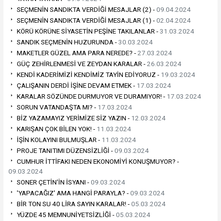
SEÇMENİN SANDIKTA VERDİĞİ MESAJLAR (2) -
09.04.2024
SEÇMENİN SANDIKTA VERDİĞİ MESAJLAR (1) -
02.04.2024
KÖRÜ KÖRÜNE SİYASETİN PEŞİNE TAKILANLAR -
31.03.2024
SANDIK SEÇMENİN HUZURUNDA -
30.03.2024
MAKETLER GÜZEL AMA PARA NEREDE? -
27.03.2024
GÜÇ ZEHİRLENMESİ VE ZEYDAN KARALAR -
26.03.2024
KENDİ KADERİMİZİ KENDİMİZ TAYİN EDİYORUZ -
19.03.2024
ÇALIŞANIN DERDİ İŞİNE DEVAM ETMEK -
17.03.2024
KARALAR SÖZÜNDE DURMUYOR VE DURAMIYOR! -
17.03.2024
SORUN VATANDAŞTA MI? -
17.03.2024
BİZ YAZAMAYIZ YERİMİZE SİZ YAZIN -
12.03.2024
KARIŞAN ÇOK BİLEN YOK! -
11.03.2024
İŞİN KOLAYINI BULMUŞLAR -
11.03.2024
PROJE TANITIMI DÜZENSİZLİĞİ -
09.03.2024
CUMHUR İTTİFAKI NEDEN EKONOMİYİ KONUŞMUYOR? -
09.03.2024
SONER ÇETİN'İN İSYANI -
09.03.2024
'YAPACAĞIZ' AMA HANGİ PARAYLA? -
09.03.2024
BİR TON SU 40 LİRA SAYIN KARALAR! -
05.03.2024
YÜZDE 45 MEMNUNİYETSİZLİĞİ -
05.03.2024