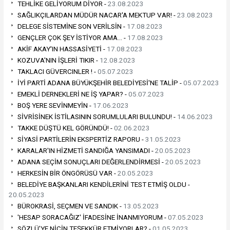
TEHLİKE GELİYORUM DİYOR -
23.08.2023
SAĞLIKÇILARDAN MÜDÜR NACAR'A MEKTUP VAR! -
23.08.2023
DELEGE SİSTEMİNE SON VERİLSİN -
17.08.2023
GENÇLER ÇOK ŞEY İSTİYOR AMA… -
17.08.2023
AKİF AKAY'IN HASSASİYETİ -
17.08.2023
KOZUVA'NIN İŞLERİ TIKIR -
12.08.2023
TAKLACI GÜVERCINLER ! -
05.07.2023
İYİ PARTİ ADANA BÜYÜKŞEHİR BELEDİYESİ'NE TALİP -
05.07.2023
EMEKLİ DERNEKLERİ NE İŞ YAPAR? -
05.07.2023
BOŞ YERE SEVİNMEYİN -
17.06.2023
SİVRİSİNEK İSTİLASININ SORUMLULARI BULUNDU! -
14.06.2023
TAKKE DÜŞTÜ KEL GÖRÜNDÜ! -
02.06.2023
SİYASİ PARTİLERİN EKSPERTİZ RAPORU -
31.05.2023
KARALAR'IN HİZMETİ SANDIĞA YANSIMADI -
20.05.2023
ADANA SEÇİM SONUÇLARI DEĞERLENDİRMESİ -
20.05.2023
HERKESİN BİR ÖNGÖRÜSÜ VAR -
20.05.2023
BELEDİYE BAŞKANLARI KENDİLERİNİ TEST ETMİŞ OLDU -
20.05.2023
BÜROKRASİ, SEÇMEN VE SANDIK -
13.05.2023
'HESAP SORACAĞIZ' İFADESİNE İNANMIYORUM -
07.05.2023
SÖZLÜ'YE NİÇİN TEŞEKKÜR ETMİYORLAR? -
01.05.2023