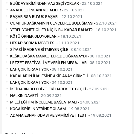
BUĞDAY EKİMİNDEN VAZGEÇİYORLAR -
22.10.2021
ANADOLU İNSANI VEFALIDIR -
22.10.2021
BAŞARIRSA BÜYÜK BAŞARI -
22.10.2021
CUMHURBAŞKANININ GENÇLERLE BULUŞMASI -
22.10.2021
YEREL YÖNETİCİLER NİÇİN BU KADAR RAHAT? -
18.10.2021
KÖTÜ ÖRNEK OLUYORLAR! -
18.10.2021
HESAP SORMA MESELESİ -
11.10.2021
SİYASİ İRADE VE BİTMEYEN ÇİLE -
08.10.2021
KEŞKE BAŞKA MARKETLEREDE UĞRASAYDI -
08.10.2021
LEZZET FESTİVALİ VE VERİLEN MESAJLAR -
08.10.2021
LAF ÇOK İCRAAT YOK -
08.10.2021
KARALAR'IN İHALESİNE AKİF AKAY GİRMELİ -
08.10.2021
LAF ÇOK İCRAAT YOK -
04.10.2021
İKTİDARIN BELEDİYELERİ HAREKETE GEÇTİ -
27.09.2021
HALKIN DAVETİ -
20.09.2021
MİLLİ EĞİTİM İNCELEME BAŞLATMALI -
24.08.2021
KOCAİSPİR'İN YERİNDE OLSAM -
19.08.2021
ADANA ESNAF ODASI VE SAMİMİYET TESTİ -
19.08.2021