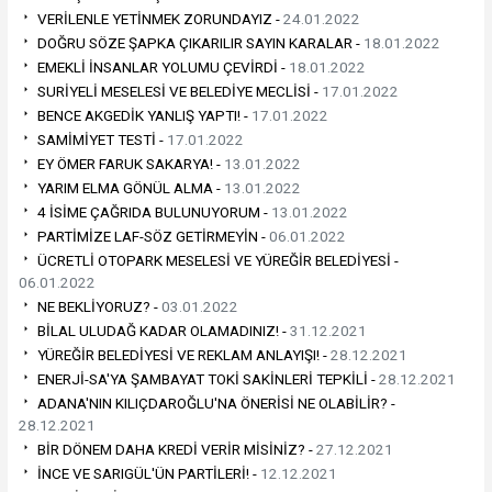
VERİLENLE YETİNMEK ZORUNDAYIZ -
24.01.2022
DOĞRU SÖZE ŞAPKA ÇIKARILIR SAYIN KARALAR -
18.01.2022
EMEKLİ İNSANLAR YOLUMU ÇEVİRDİ -
18.01.2022
SURİYELİ MESELESİ VE BELEDİYE MECLİSİ -
17.01.2022
BENCE AKGEDİK YANLIŞ YAPTI! -
17.01.2022
SAMİMİYET TESTİ -
17.01.2022
EY ÖMER FARUK SAKARYA! -
13.01.2022
YARIM ELMA GÖNÜL ALMA -
13.01.2022
4 İSİME ÇAĞRIDA BULUNUYORUM -
13.01.2022
PARTİMİZE LAF-SÖZ GETİRMEYİN -
06.01.2022
ÜCRETLİ OTOPARK MESELESİ VE YÜREĞİR BELEDİYESİ -
06.01.2022
NE BEKLİYORUZ? -
03.01.2022
BİLAL ULUDAĞ KADAR OLAMADINIZ! -
31.12.2021
YÜREĞİR BELEDİYESİ VE REKLAM ANLAYIŞI! -
28.12.2021
ENERJİ-SA'YA ŞAMBAYAT TOKİ SAKİNLERİ TEPKİLİ -
28.12.2021
ADANA'NIN KILIÇDAROĞLU'NA ÖNERİSİ NE OLABİLİR? -
28.12.2021
BİR DÖNEM DAHA KREDİ VERİR MİSİNİZ? -
27.12.2021
İNCE VE SARIGÜL'ÜN PARTİLERİ! -
12.12.2021