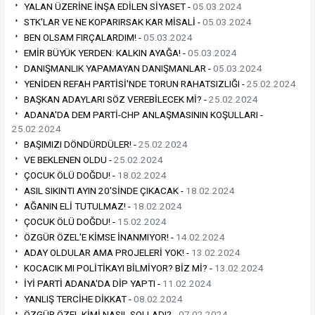
YALAN ÜZERİNE İNŞA EDİLEN SİYASET -
05.03.2024
STK'LAR VE NE KOPARIRSAK KAR MİSALİ -
05.03.2024
BEN OLSAM FIRÇALARDIM! -
05.03.2024
EMİR BÜYÜK YERDEN: KALKIN AYAĞA! -
05.03.2024
DANIŞMANLIK YAPAMAYAN DANIŞMANLAR -
05.03.2024
YENİDEN REFAH PARTİSİ'NDE TORUN RAHATSIZLIĞI -
25.02.2024
BAŞKAN ADAYLARI SÖZ VEREBİLECEK Mİ? -
25.02.2024
ADANA'DA DEM PARTİ-CHP ANLAŞMASININ KOŞULLARI -
25.02.2024
BAŞIMIZI DÖNDÜRDÜLER! -
25.02.2024
VE BEKLENEN OLDU -
25.02.2024
ÇOCUK ÖLÜ DOĞDU! -
18.02.2024
ASIL SIKINTI AYIN 20'SİNDE ÇIKACAK -
18.02.2024
AĞANIN ELİ TUTULMAZ! -
18.02.2024
ÇOCUK ÖLÜ DOĞDU! -
15.02.2024
ÖZGÜR ÖZEL'E KİMSE İNANMIYOR! -
14.02.2024
ADAY OLDULAR AMA PROJELERİ YOK! -
13.02.2024
KOCACIK MI POLİTİKAYI BİLMİYOR? BİZ Mİ? -
13.02.2024
İYİ PARTİ ADANA'DA DİP YAPTI -
11.02.2024
YANLIŞ TERCİHE DİKKAT -
08.02.2024
ÖZGÜR ÖZEL KİMİ NASIL SOLLADI? -
07.02.2024