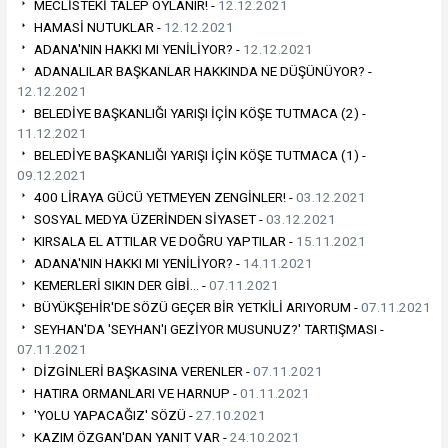
MECLİSTEKİ TALEP OYLANIR! -
12.12.2021
HAMASİ NUTUKLAR -
12.12.2021
ADANA'NIN HAKKI MI YENİLİYOR? -
12.12.2021
ADANALILAR BAŞKANLAR HAKKINDA NE DÜŞÜNÜYOR? -
12.12.2021
BELEDİYE BAŞKANLIĞI YARIŞI İÇİN KÖŞE TUTMACA (2) -
11.12.2021
BELEDİYE BAŞKANLIĞI YARIŞI İÇİN KÖŞE TUTMACA (1) -
09.12.2021
400 LİRAYA GÜCÜ YETMEYEN ZENGİNLER! -
03.12.2021
SOSYAL MEDYA ÜZERİNDEN SİYASET -
03.12.2021
KIRSALA EL ATTILAR VE DOĞRU YAPTILAR -
15.11.2021
ADANA'NIN HAKKI MI YENİLİYOR? -
14.11.2021
KEMERLERİ SIKIN DER GİBİ… -
07.11.2021
BÜYÜKŞEHİR'DE SÖZÜ GEÇER BİR YETKİLİ ARIYORUM -
07.11.2021
SEYHAN'DA 'SEYHAN'I GEZİYOR MUSUNUZ?' TARTIŞMASI -
07.11.2021
DİZGİNLERİ BAŞKASINA VERENLER -
07.11.2021
HATIRA ORMANLARI VE HARNUP -
01.11.2021
'YOLU YAPACAĞIZ' SÖZÜ -
27.10.2021
KAZIM ÖZGAN'DAN YANIT VAR -
24.10.2021