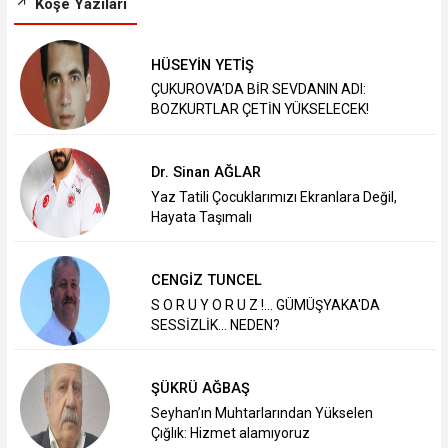
Köşe Yazıları
HÜSEYİN YETİŞ
ÇUKUROVA’DA BİR SEVDANIN ADI:
BOZKURTLAR ÇETİN YÜKSELECEK!
Dr. Sinan AĞLAR
Yaz Tatili Çocuklarımızı Ekranlara Değil,
Hayata Taşımalı
CENGİZ TUNCEL
S O R U Y O R U Z !... GÜMÜŞYAKA'DA
SESSİZLİK... NEDEN?
ŞÜKRÜ AĞBAŞ
Seyhan’ın Muhtarlarından Yükselen
Çığlık: Hizmet alamıyoruz