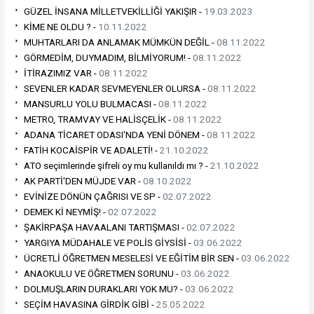
GÜZEL İNSANA MİLLETVEKİLLİĞİ YAKIŞIR -
19.03.2023
KİME NE OLDU ? -
10.11.2022
MUHTARLARI DA ANLAMAK MÜMKÜN DEĞİL -
08.11.2022
GÖRMEDİM, DUYMADIM, BİLMİYORUM! -
08.11.2022
İTİRAZIMIZ VAR -
08.11.2022
SEVENLER KADAR SEVMEYENLER OLURSA -
08.11.2022
MANSURLU YOLU BULMACASI -
08.11.2022
METRO, TRAMVAY VE HALİSÇELİK -
08.11.2022
ADANA TİCARET ODASI'NDA YENİ DÖNEM -
08.11.2022
FATİH KOCAİSPİR VE ADALETİ! -
21.10.2022
ATO seçimlerinde şifreli oy mu kullanıldı mı ? -
21.10.2022
AK PARTİ'DEN MÜJDE VAR -
08.10.2022
EVİNİZE DÖNÜN ÇAĞRISI VE SP -
02.07.2022
DEMEK Kİ NEYMİŞ! -
02.07.2022
ŞAKİRPAŞA HAVAALANI TARTIŞMASI -
02.07.2022
YARGIYA MÜDAHALE VE POLİS GİYSİSİ -
03.06.2022
ÜCRETLİ ÖĞRETMEN MESELESİ VE EĞİTİM BİR SEN -
03.06.2022
ANAOKULU VE ÖĞRETMEN SORUNU -
03.06.2022
DOLMUŞLARIN DURAKLARI YOK MU? -
03.06.2022
SEÇİM HAVASINA GİRDİK GİBİ -
25.05.2022