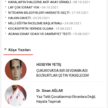
KARALAR'IN İHALESİNE AKİF AKAY GİRMELİ -
08.10.2021
LAF ÇOK İCRAAT YOK -
04.10.2021
İKTİDARIN BELEDİYELERİ HAREKETE GEÇTİ -
27.09.2021
HALKIN DAVETİ -
20.09.2021
MİLLİ EĞİTİM İNCELEME BAŞLATMALI -
24.08.2021
KOCAİSPİR'İN YERİNDE OLSAM -
19.08.2021
ADANA ESNAF ODASI VE SAMİMİYET TESTİ -
19.08.2021
Köşe Yazıları
HÜSEYİN YETİŞ
ÇUKUROVA’DA BİR SEVDANIN ADI:
BOZKURTLAR ÇETİN YÜKSELECEK!
Dr. Sinan AĞLAR
Yaz Tatili Çocuklarımızı Ekranlara Değil,
Hayata Taşımalı