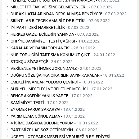
TEHLİKE 'GELİYORUM' DİYOR SAYIN KARALAR -
07.03.2022
MİLLET İTTİFAKI VE İŞİNE GELMEYENLER… -
07.03.2022
DURAK HATALARINDAN DERS ALMIŞA BENZİYOR! -
07.03.2022
SIKINTILAR BİTECEK AMA BİZ DE BİTTİK! -
07.03.2022
İYİ PARTİ'DEKİ HAREKETLİLİK -
07.03.2022
HERKES GAZETECİLERİN YANINDA -
07.03.2022
CHP'YE SAMİMİYET TESTİ ÇAĞRISI -
14.02.2022
KARALAR VE BASIN TOPLANTISI -
25.01.2022
NUR TOPU GİBİ TARTIŞMA KONUMUZ ÇIKTI -
24.01.2022
STOKÇU SİYASETÇİ! -
24.01.2022
VERİLENLE YETİNMEK ZORUNDAYIZ -
24.01.2022
DOĞRU SÖZE ŞAPKA ÇIKARILIR SAYIN KARALAR -
18.01.2022
EMEKLİ İNSANLAR YOLUMU ÇEVİRDİ -
18.01.2022
SURİYELİ MESELESİ VE BELEDİYE MECLİSİ -
17.01.2022
BENCE AKGEDİK YANLIŞ YAPTI! -
17.01.2022
SAMİMİYET TESTİ -
17.01.2022
EY ÖMER FARUK SAKARYA! -
13.01.2022
YARIM ELMA GÖNÜL ALMA -
13.01.2022
4 İSİME ÇAĞRIDA BULUNUYORUM -
13.01.2022
PARTİMİZE LAF-SÖZ GETİRMEYİN -
06.01.2022
ÜCRETLİ OTOPARK MESELESİ VE YÜREĞİR BELEDİYESİ -