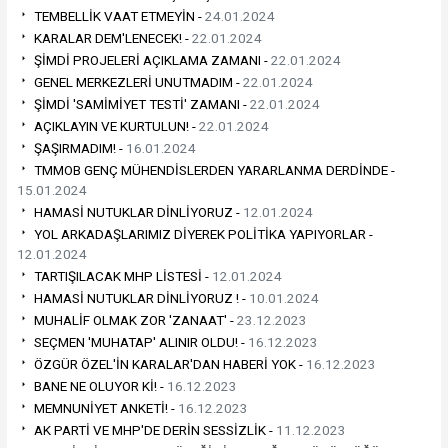
TEMBELLİK VAAT ETMEYİN -
24.01.2024
KARALAR DEM'LENECEK! -
22.01.2024
ŞİMDİ PROJELERİ AÇIKLAMA ZAMANI -
22.01.2024
GENEL MERKEZLERİ UNUTMADIM -
22.01.2024
ŞİMDİ 'SAMİMİYET TESTİ' ZAMANI -
22.01.2024
AÇIKLAYIN VE KURTULUN! -
22.01.2024
ŞAŞIRMADIM! -
16.01.2024
TMMOB GENÇ MÜHENDİSLERDEN YARARLANMA DERDİNDE -
15.01.2024
HAMASİ NUTUKLAR DİNLİYORUZ -
12.01.2024
YOL ARKADAŞLARIMIZ DİYEREK POLİTİKA YAPIYORLAR -
12.01.2024
TARTIŞILACAK MHP LİSTESİ -
12.01.2024
HAMASİ NUTUKLAR DİNLİYORUZ ! -
10.01.2024
MUHALİF OLMAK ZOR 'ZANAAT' -
23.12.2023
SEÇMEN 'MUHATAP' ALINIR OLDU! -
16.12.2023
ÖZGÜR ÖZEL'İN KARALAR'DAN HABERİ YOK -
16.12.2023
BANE NE OLUYOR Kİ! -
16.12.2023
MEMNUNİYET ANKETİ! -
16.12.2023
AK PARTİ VE MHP'DE DERİN SESSİZLİK -
11.12.2023