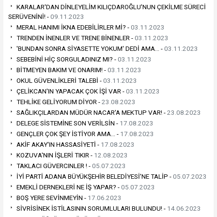
KARALAR'DAN DİNLEYELİM KILIÇDAROĞLU'NUN ÇEKİLME SÜRECİ
SERÜVENİNİ! -
09.11.2023
MERAL HANIMI İKNA EDEBİLİRLER Mİ? -
03.11.2023
TRENDEN İNENLER VE TRENE BİNENLER -
03.11.2023
'BUNDAN SONRA SİYASETTE YOKUM' DEDİ AMA… -
03.11.2023
SEBEBİNİ HİÇ SORGULADINIZ MI? -
03.11.2023
BİTMEYEN BAKIM VE ONARIM! -
03.11.2023
OKUL GÜVENLİKLERİ TALEBİ -
03.11.2023
ÇELİKCAN'IN YAPACAK ÇOK İŞİ VAR -
03.11.2023
TEHLİKE GELİYORUM DİYOR -
23.08.2023
SAĞLIKÇILARDAN MÜDÜR NACAR'A MEKTUP VAR! -
23.08.2023
DELEGE SİSTEMİNE SON VERİLSİN -
17.08.2023
GENÇLER ÇOK ŞEY İSTİYOR AMA… -
17.08.2023
AKİF AKAY'IN HASSASİYETİ -
17.08.2023
KOZUVA'NIN İŞLERİ TIKIR -
12.08.2023
TAKLACI GÜVERCINLER ! -
05.07.2023
İYİ PARTİ ADANA BÜYÜKŞEHİR BELEDİYESİ'NE TALİP -
05.07.2023
EMEKLİ DERNEKLERİ NE İŞ YAPAR? -
05.07.2023
BOŞ YERE SEVİNMEYİN -
17.06.2023
SİVRİSİNEK İSTİLASININ SORUMLULARI BULUNDU! -
14.06.2023