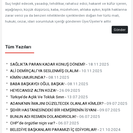
Suç teşkil edecek, yasadışı, tehditkar, rahatsız edici, hakaret ve küfür içeren,
aşağılayıcı, küçük düşürücü, kaba, müstehcen, ahlaka aykırı, kişilik haklarına
zarar verici ya da benzeri niteliklerde içeriklerden doğan her türlü mali,
hukuki, cezai, idari sorumluluk içeriği gönderen Üye/Üyeler’e aittir.
Gönder
Tüm Yazıları
SAĞLIKTA PARAN KADAR KONUŞ DÖNEMİ! -
18.11.2025
ALİ DEMİRÇALI’YA SESLENMİŞ OLALIM -
10.11.2025
KİMİN UMURUNDA? -
08.11.2025
BABA BAŞKAYDI OĞUL BAŞKA! -
08.11.2025
HEYECANSIZ ALTIN KOZA! -
26.09.2025
Türkiye’de Açlık Ve Tokluk Sınırı -
13.07.2025
ADANA’NIN İMAJINI DÜZELTECEK OLANLAR KİMLER? -
09.07.2025
ŞEHİR HASTANESİNDEKİ BİR HEMŞİRENİN İSYANI -
09.07.2025
BUNUN ADI RESMEN DOLANDIRICILIK! -
06.07.2025
CHP’de örgütler niçin var? -
06.07.2025
BELEDİYE BAŞKANLARI PARAMIZI İÇ EDİYORLAR! -
21.10.2024