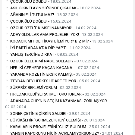
ÇOCUK ÖLÜ DOĞDU! -
18.02.2024
ASIL SIKINTI AYIN 20'SİNDE ÇIKACAK -
18.02.2024
AĞANIN ELİ TUTULMAZ! -
18.02.2024
ÇOCUK ÖLÜ DOĞDU! -
15.02.2024
ÖZGÜR ÖZEL'E KİMSE İNANMIYOR! -
14.02.2024
ADAY OLDULAR AMA PROJELERİ YOK! -
13.02.2024
KOCACIK MI POLİTİKAYI BİLMİYOR? BİZ Mİ? -
13.02.2024
İYİ PARTİ ADANA'DA DİP YAPTI -
11.02.2024
YANLIŞ TERCİHE DİKKAT -
08.02.2024
ÖZGÜR ÖZEL KİMİ NASIL SOLLADI? -
07.02.2024
HER İKİ CEPHEDE KAÇAN KAÇANA… -
07.02.2024
YAKANDA ROZETİN EKSİK KALMIŞ! -
05.02.2024
ZEYDAN BEY HERKESİ İDARE EDİYOR -
05.02.2024
SÜRPRİZ BEKLEMİYORUM -
02.02.2024
FIRILDAK KUBİ'YE RAHMET OKUTURLAR -
02.02.2024
ADANA'DA CHP'NİN SEÇİM KAZANMASI ZORLAŞIYOR -
02.02.2024
SONER ÇETİN'E ÇİRKİN SALDIRI -
29.01.2024
BÜYÜKŞEHİR 'GÖRMEZLİKTEN' GELMİŞ! -
28.01.2024
KARALAR'IN PROJELERİNİ 'CILIZ' BULDUM -
25.01.2024
YANGIN RAPORUNU NİÇİN AÇIKLAMIYORSUNUZ? -
24.01.2024