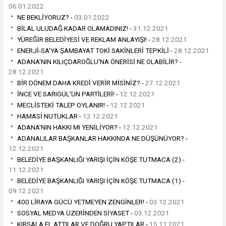
06.01.2022
NE BEKLİYORUZ? -
03.01.2022
BİLAL ULUDAĞ KADAR OLAMADINIZ! -
31.12.2021
YÜREĞİR BELEDİYESİ VE REKLAM ANLAYIŞI! -
28.12.2021
ENERJİ-SA'YA ŞAMBAYAT TOKİ SAKİNLERİ TEPKİLİ -
28.12.2021
ADANA'NIN KILIÇDAROĞLU'NA ÖNERİSİ NE OLABİLİR? -
28.12.2021
BİR DÖNEM DAHA KREDİ VERİR MİSİNİZ? -
27.12.2021
İNCE VE SARIGÜL'ÜN PARTİLERİ! -
12.12.2021
MECLİSTEKİ TALEP OYLANIR! -
12.12.2021
HAMASİ NUTUKLAR -
12.12.2021
ADANA'NIN HAKKI MI YENİLİYOR? -
12.12.2021
ADANALILAR BAŞKANLAR HAKKINDA NE DÜŞÜNÜYOR? -
12.12.2021
BELEDİYE BAŞKANLIĞI YARIŞI İÇİN KÖŞE TUTMACA (2) -
11.12.2021
BELEDİYE BAŞKANLIĞI YARIŞI İÇİN KÖŞE TUTMACA (1) -
09.12.2021
400 LİRAYA GÜCÜ YETMEYEN ZENGİNLER! -
03.12.2021
SOSYAL MEDYA ÜZERİNDEN SİYASET -
03.12.2021
KIRSALA EL ATTILAR VE DOĞRU YAPTILAR -
15.11.2021