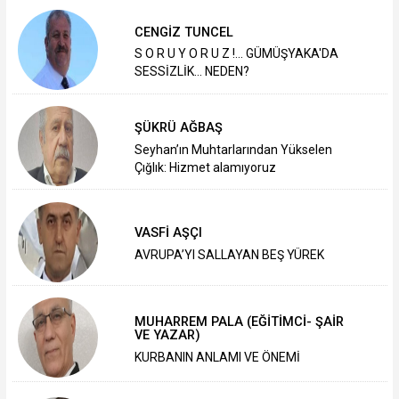
CENGİZ TUNCEL
S O R U Y O R U Z !... GÜMÜŞYAKA'DA
SESSİZLİK... NEDEN?
ŞÜKRÜ AĞBAŞ
Seyhan’ın Muhtarlarından Yükselen
Çığlık: Hizmet alamıyoruz
VASFİ AŞÇI
AVRUPA’YI SALLAYAN BEŞ YÜREK
MUHARREM PALA (EĞİTİMCİ- ŞAİR
VE YAZAR)
KURBANIN ANLAMI VE ÖNEMİ