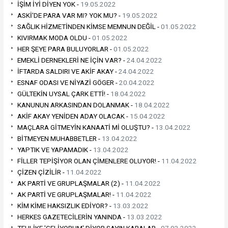
İŞİM İYİ DİYEN YOK -
19.05.2022
ASKİ'DE PARA VAR MI? YOK MU? -
19.05.2022
SAĞLIK HİZMETİNDEN KİMSE MEMNUN DEĞİL -
01.05.2022
KIVIRMAK MODA OLDU -
01.05.2022
HER ŞEYE PARA BULUYORLAR -
01.05.2022
EMEKLİ DERNEKLERİ NE İÇİN VAR? -
24.04.2022
İFTARDA SALDIRI VE AKİF AKAY -
24.04.2022
ESNAF ODASI VE NİYAZİ GÖGER -
20.04.2022
GÜLTEKİN UYSAL ÇARK ETTİ! -
18.04.2022
KANUNUN ARKASINDAN DOLANMAK -
18.04.2022
AKİF AKAY YENİDEN ADAY OLACAK -
15.04.2022
MAÇLARA GİTMEYİN KANAATİ Mİ OLUŞTU? -
13.04.2022
BİTMEYEN MUHABBETLER -
13.04.2022
YAPTIK VE YAPAMADIK -
13.04.2022
FİLLER TEPİŞİYOR OLAN ÇİMENLERE OLUYOR! -
11.04.2022
ÇİZEN ÇİZİLİR -
11.04.2022
AK PARTİ VE GRUPLAŞMALAR (2) -
11.04.2022
AK PARTİ VE GRUPLAŞMALAR! -
11.04.2022
KİM KİME HAKSIZLIK EDİYOR? -
13.03.2022
HERKES GAZETECİLERİN YANINDA -
13.03.2022