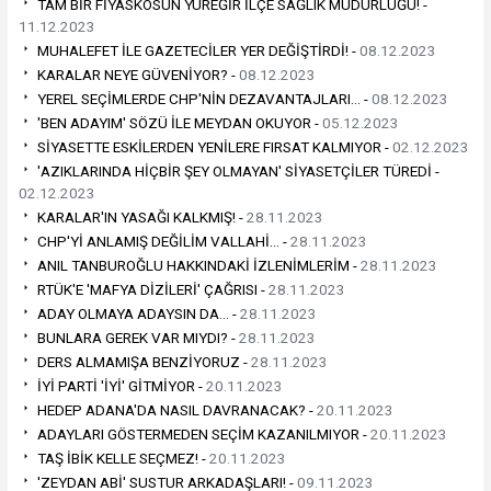
TAM BİR FİYASKOSUN YÜREĞİR İLÇE SAĞLIK MÜDÜRLÜĞÜ! -
11.12.2023
MUHALEFET İLE GAZETECİLER YER DEĞİŞTİRDİ! -
08.12.2023
KARALAR NEYE GÜVENİYOR? -
08.12.2023
YEREL SEÇİMLERDE CHP'NİN DEZAVANTAJLARI… -
08.12.2023
'BEN ADAYIM' SÖZÜ İLE MEYDAN OKUYOR -
05.12.2023
SİYASETTE ESKİLERDEN YENİLERE FIRSAT KALMIYOR -
02.12.2023
'AZIKLARINDA HİÇBİR ŞEY OLMAYAN' SİYASETÇİLER TÜREDİ -
02.12.2023
KARALAR'IN YASAĞI KALKMIŞ! -
28.11.2023
CHP'Yİ ANLAMIŞ DEĞİLİM VALLAHİ… -
28.11.2023
ANIL TANBUROĞLU HAKKINDAKİ İZLENİMLERİM -
28.11.2023
RTÜK'E 'MAFYA DİZİLERİ' ÇAĞRISI -
28.11.2023
ADAY OLMAYA ADAYSIN DA… -
28.11.2023
BUNLARA GEREK VAR MIYDI? -
28.11.2023
DERS ALMAMIŞA BENZİYORUZ -
28.11.2023
İYİ PARTİ 'İYİ' GİTMİYOR -
20.11.2023
HEDEP ADANA'DA NASIL DAVRANACAK? -
20.11.2023
ADAYLARI GÖSTERMEDEN SEÇİM KAZANILMIYOR -
20.11.2023
TAŞ İBİK KELLE SEÇMEZ! -
20.11.2023
'ZEYDAN ABİ' SUSTUR ARKADAŞLARI! -
09.11.2023