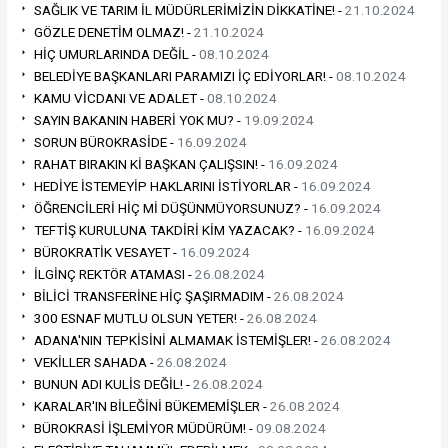
SAĞLIK VE TARIM İL MÜDÜRLERİMİZİN DİKKATİNE! -
21.10.2024
GÖZLE DENETİM OLMAZ! -
21.10.2024
HİÇ UMURLARINDA DEĞİL -
08.10.2024
BELEDİYE BAŞKANLARI PARAMIZI İÇ EDİYORLAR! -
08.10.2024
KAMU VİCDANI VE ADALET -
08.10.2024
SAYIN BAKANIN HABERİ YOK MU? -
19.09.2024
SORUN BÜROKRASİDE -
16.09.2024
RAHAT BIRAKIN Kİ BAŞKAN ÇALIŞSIN! -
16.09.2024
HEDİYE İSTEMEYİP HAKLARINI İSTİYORLAR -
16.09.2024
ÖĞRENCİLERİ HİÇ Mİ DÜŞÜNMÜYORSUNUZ? -
16.09.2024
TEFTİŞ KURULUNA TAKDİRİ KİM YAZACAK? -
16.09.2024
BÜROKRATİK VESAYET -
16.09.2024
İLGİNÇ REKTÖR ATAMASI -
26.08.2024
BİLİCİ TRANSFERİNE HİÇ ŞAŞIRMADIM -
26.08.2024
300 ESNAF MUTLU OLSUN YETER! -
26.08.2024
ADANA'NIN TEPKİSİNİ ALMAMAK İSTEMİŞLER! -
26.08.2024
VEKİLLER SAHADA -
26.08.2024
BUNUN ADI KULİS DEĞİL! -
26.08.2024
KARALAR'IN BİLEĞİNİ BÜKEMEMİŞLER -
26.08.2024
BÜROKRASİ İŞLEMİYOR MÜDÜRÜM! -
09.08.2024