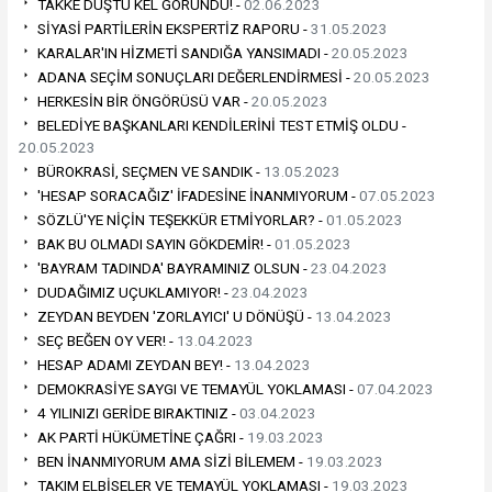
TAKKE DÜŞTÜ KEL GÖRÜNDÜ! -
02.06.2023
SİYASİ PARTİLERİN EKSPERTİZ RAPORU -
31.05.2023
KARALAR'IN HİZMETİ SANDIĞA YANSIMADI -
20.05.2023
ADANA SEÇİM SONUÇLARI DEĞERLENDİRMESİ -
20.05.2023
HERKESİN BİR ÖNGÖRÜSÜ VAR -
20.05.2023
BELEDİYE BAŞKANLARI KENDİLERİNİ TEST ETMİŞ OLDU -
20.05.2023
BÜROKRASİ, SEÇMEN VE SANDIK -
13.05.2023
'HESAP SORACAĞIZ' İFADESİNE İNANMIYORUM -
07.05.2023
SÖZLÜ'YE NİÇİN TEŞEKKÜR ETMİYORLAR? -
01.05.2023
BAK BU OLMADI SAYIN GÖKDEMİR! -
01.05.2023
'BAYRAM TADINDA' BAYRAMINIZ OLSUN -
23.04.2023
DUDAĞIMIZ UÇUKLAMIYOR! -
23.04.2023
ZEYDAN BEYDEN 'ZORLAYICI' U DÖNÜŞÜ -
13.04.2023
SEÇ BEĞEN OY VER! -
13.04.2023
HESAP ADAMI ZEYDAN BEY! -
13.04.2023
DEMOKRASİYE SAYGI VE TEMAYÜL YOKLAMASI -
07.04.2023
4 YILINIZI GERİDE BIRAKTINIZ -
03.04.2023
AK PARTİ HÜKÜMETİNE ÇAĞRI -
19.03.2023
BEN İNANMIYORUM AMA SİZİ BİLEMEM -
19.03.2023
TAKIM ELBİSELER VE TEMAYÜL YOKLAMASI -
19.03.2023