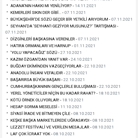
ADANA'NIN HAKKI MI YENİLİYOR? -
14.11.2021
KEMERLERİ SIKIN DER GİBİ… -
07.11.2021
BÜYÜKŞEHİR'DE SÖZÜ GEÇER BİR YETKİLİ ARIYORUM -
07.11.2021
SEYHAN'DA 'SEYHAN'I GEZİYOR MUSUNUZ?' TARTIŞMASI -
07.11.2021
DİZGİNLERİ BAŞKASINA VERENLER -
07.11.2021
HATIRA ORMANLARI VE HARNUP -
01.11.2021
'YOLU YAPACAĞIZ' SÖZÜ -
27.10.2021
KAZIM ÖZGAN'DAN YANIT VAR -
24.10.2021
BUĞDAY EKİMİNDEN VAZGEÇİYORLAR -
22.10.2021
ANADOLU İNSANI VEFALIDIR -
22.10.2021
BAŞARIRSA BÜYÜK BAŞARI -
22.10.2021
CUMHURBAŞKANININ GENÇLERLE BULUŞMASI -
22.10.2021
YEREL YÖNETİCİLER NİÇİN BU KADAR RAHAT? -
18.10.2021
KÖTÜ ÖRNEK OLUYORLAR! -
18.10.2021
HESAP SORMA MESELESİ -
11.10.2021
SİYASİ İRADE VE BİTMEYEN ÇİLE -
08.10.2021
KEŞKE BAŞKA MARKETLEREDE UĞRASAYDI -
08.10.2021
LEZZET FESTİVALİ VE VERİLEN MESAJLAR -
08.10.2021
LAF ÇOK İCRAAT YOK -
08.10.2021