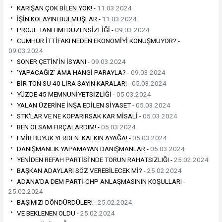
KARIŞAN ÇOK BİLEN YOK! -
11.03.2024
İŞİN KOLAYINI BULMUŞLAR -
11.03.2024
PROJE TANITIMI DÜZENSİZLİĞİ -
09.03.2024
CUMHUR İTTİFAKI NEDEN EKONOMİYİ KONUŞMUYOR? -
09.03.2024
SONER ÇETİN'İN İSYANI -
09.03.2024
'YAPACAĞIZ' AMA HANGİ PARAYLA? -
09.03.2024
BİR TON SU 40 LİRA SAYIN KARALAR! -
05.03.2024
YÜZDE 45 MEMNUNİYETSİZLİĞİ -
05.03.2024
YALAN ÜZERİNE İNŞA EDİLEN SİYASET -
05.03.2024
STK'LAR VE NE KOPARIRSAK KAR MİSALİ -
05.03.2024
BEN OLSAM FIRÇALARDIM! -
05.03.2024
EMİR BÜYÜK YERDEN: KALKIN AYAĞA! -
05.03.2024
DANIŞMANLIK YAPAMAYAN DANIŞMANLAR -
05.03.2024
YENİDEN REFAH PARTİSİ'NDE TORUN RAHATSIZLIĞI -
25.02.2024
BAŞKAN ADAYLARI SÖZ VEREBİLECEK Mİ? -
25.02.2024
ADANA'DA DEM PARTİ-CHP ANLAŞMASININ KOŞULLARI -
25.02.2024
BAŞIMIZI DÖNDÜRDÜLER! -
25.02.2024
VE BEKLENEN OLDU -
25.02.2024