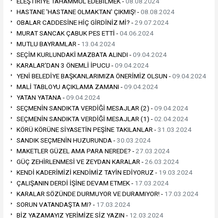
ELEŞTİRİYE TAHAMMÜL EDEBİLMEK -
08.08.2024
HASTANE 'HASTANE OLMAKTAN' ÇIKMIŞ! -
08.08.2024
OBALAR CADDESİNE HİÇ GİRDİNİZ Mİ? -
29.07.2024
MURAT SANCAK ÇABUK PES ETTİ -
04.06.2024
MUTLU BAYRAMLAR -
13.04.2024
SEÇİM KURLUNDAKİ MAZBATA ALINDI -
09.04.2024
KARALAR'DAN 3 ÖNEMLİ İPUCU -
09.04.2024
YENİ BELEDİYE BAŞKANLARIMIZA ÖNERİMİZ OLSUN -
09.04.2024
MALİ TABLOYU AÇIKLAMA ZAMANI -
09.04.2024
YATAN YATANA -
09.04.2024
SEÇMENİN SANDIKTA VERDİĞİ MESAJLAR (2) -
09.04.2024
SEÇMENİN SANDIKTA VERDİĞİ MESAJLAR (1) -
02.04.2024
KÖRÜ KÖRÜNE SİYASETİN PEŞİNE TAKILANLAR -
31.03.2024
SANDIK SEÇMENİN HUZURUNDA -
30.03.2024
MAKETLER GÜZEL AMA PARA NEREDE? -
27.03.2024
GÜÇ ZEHİRLENMESİ VE ZEYDAN KARALAR -
26.03.2024
KENDİ KADERİMİZİ KENDİMİZ TAYİN EDİYORUZ -
19.03.2024
ÇALIŞANIN DERDİ İŞİNE DEVAM ETMEK -
17.03.2024
KARALAR SÖZÜNDE DURMUYOR VE DURAMIYOR! -
17.03.2024
SORUN VATANDAŞTA MI? -
17.03.2024
BİZ YAZAMAYIZ YERİMİZE SİZ YAZIN -
12.03.2024