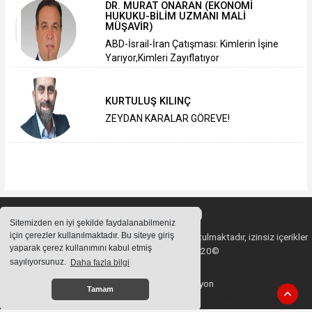
DR. MURAT ONARAN (EKONOMİ
HUKUKU-BİLİM UZMANI MALİ
MÜŞAVİR)
ABD-İsrail-İran Çatışması: Kimlerin İşine
Yarıyor,Kimleri Zayıflatıyor
KURTULUŞ KILINÇ
ZEYDAN KARALAR GÖREVE!
Sitemizden en iyi şekilde faydalanabilmeniz
için çerezler kullanılmaktadır. Bu siteye giriş
Sitemizde bulunan içeriklerin tüm hakları saklı tutulmaktadır, izinsiz içerikler
yaparak çerez kullanımını kabul etmiş
kullanılamaz. Copyright 2020©
sayılıyorsunuz.
Daha fazla bilgi
Haber Yazılımı:
Web Aksiyon
Tamam
haber yazılımı
haber paketi
haber scripti
haber yazılım
haber script