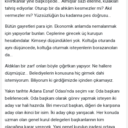
kıvırtkanlar yine başköşede… Almışlar sazı ellerine, kulakları
tahriş ediyorlar. Oturup bir da ahkâm kesmezler mi? Akıl
vermezler mi? Yüzsüzlüğün bu kadarına pes doğrusu…
Bütün gayretleri para için. Ekonomik anlamda nemalanmak
için yapıyorlar bunları. Ceplerine girecek üç kuruşun
hesabındalar. Kimseyi düşündükleri yok. Koltuğa oturanda
aynı düşüncede, koltuğa oturmak isteyenlerin borazancıları
da…
Aldıkları bir zarf onları böyle çığırtkan yapıyor. Ne hallere
düşmüşüz… Belediyelerin konusuna hiç girmek dahi
istemiyorum. Biliyorum ki girdiğimizde içinden çıkamayız.
Yakın tarihte Adana Esnaf Odası’nda seçim var. Oda başkanı
belirlenecek. Oda başkanı olarak görev yapmak isteyen iki
aday var hali hazırda. Biri mevcut başkan, diğeri de karşısına
aday olan ikinci bir isim. İki aday çıkıp yarışacak. Her konuda
uzman olan genel kurul delegeleri başkanlarının kim
olacağına karar verecek. Yani genel kurulun iradesi ortaya