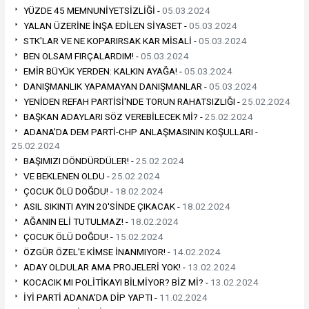
YÜZDE 45 MEMNUNİYETSİZLİĞİ -
05.03.2024
YALAN ÜZERİNE İNŞA EDİLEN SİYASET -
05.03.2024
STK'LAR VE NE KOPARIRSAK KAR MİSALİ -
05.03.2024
BEN OLSAM FIRÇALARDIM! -
05.03.2024
EMİR BÜYÜK YERDEN: KALKIN AYAĞA! -
05.03.2024
DANIŞMANLIK YAPAMAYAN DANIŞMANLAR -
05.03.2024
YENİDEN REFAH PARTİSİ'NDE TORUN RAHATSIZLIĞI -
25.02.2024
BAŞKAN ADAYLARI SÖZ VEREBİLECEK Mİ? -
25.02.2024
ADANA'DA DEM PARTİ-CHP ANLAŞMASININ KOŞULLARI -
25.02.2024
BAŞIMIZI DÖNDÜRDÜLER! -
25.02.2024
VE BEKLENEN OLDU -
25.02.2024
ÇOCUK ÖLÜ DOĞDU! -
18.02.2024
ASIL SIKINTI AYIN 20'SİNDE ÇIKACAK -
18.02.2024
AĞANIN ELİ TUTULMAZ! -
18.02.2024
ÇOCUK ÖLÜ DOĞDU! -
15.02.2024
ÖZGÜR ÖZEL'E KİMSE İNANMIYOR! -
14.02.2024
ADAY OLDULAR AMA PROJELERİ YOK! -
13.02.2024
KOCACIK MI POLİTİKAYI BİLMİYOR? BİZ Mİ? -
13.02.2024
İYİ PARTİ ADANA'DA DİP YAPTI -
11.02.2024