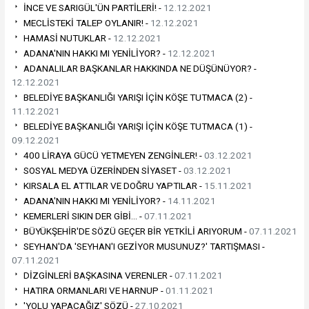
İNCE VE SARIGÜL'ÜN PARTİLERİ! -
12.12.2021
MECLİSTEKİ TALEP OYLANIR! -
12.12.2021
HAMASİ NUTUKLAR -
12.12.2021
ADANA'NIN HAKKI MI YENİLİYOR? -
12.12.2021
ADANALILAR BAŞKANLAR HAKKINDA NE DÜŞÜNÜYOR? -
12.12.2021
BELEDİYE BAŞKANLIĞI YARIŞI İÇİN KÖŞE TUTMACA (2) -
11.12.2021
BELEDİYE BAŞKANLIĞI YARIŞI İÇİN KÖŞE TUTMACA (1) -
09.12.2021
400 LİRAYA GÜCÜ YETMEYEN ZENGİNLER! -
03.12.2021
SOSYAL MEDYA ÜZERİNDEN SİYASET -
03.12.2021
KIRSALA EL ATTILAR VE DOĞRU YAPTILAR -
15.11.2021
ADANA'NIN HAKKI MI YENİLİYOR? -
14.11.2021
KEMERLERİ SIKIN DER GİBİ… -
07.11.2021
BÜYÜKŞEHİR'DE SÖZÜ GEÇER BİR YETKİLİ ARIYORUM -
07.11.2021
SEYHAN'DA 'SEYHAN'I GEZİYOR MUSUNUZ?' TARTIŞMASI -
07.11.2021
DİZGİNLERİ BAŞKASINA VERENLER -
07.11.2021
HATIRA ORMANLARI VE HARNUP -
01.11.2021
'YOLU YAPACAĞIZ' SÖZÜ -
27.10.2021