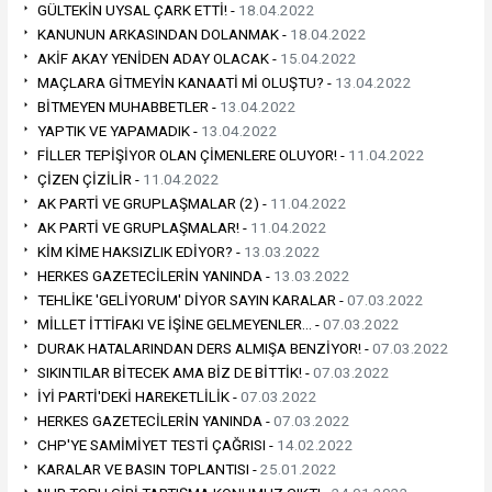
GÜLTEKİN UYSAL ÇARK ETTİ! -
18.04.2022
KANUNUN ARKASINDAN DOLANMAK -
18.04.2022
AKİF AKAY YENİDEN ADAY OLACAK -
15.04.2022
MAÇLARA GİTMEYİN KANAATİ Mİ OLUŞTU? -
13.04.2022
BİTMEYEN MUHABBETLER -
13.04.2022
YAPTIK VE YAPAMADIK -
13.04.2022
FİLLER TEPİŞİYOR OLAN ÇİMENLERE OLUYOR! -
11.04.2022
ÇİZEN ÇİZİLİR -
11.04.2022
AK PARTİ VE GRUPLAŞMALAR (2) -
11.04.2022
AK PARTİ VE GRUPLAŞMALAR! -
11.04.2022
KİM KİME HAKSIZLIK EDİYOR? -
13.03.2022
HERKES GAZETECİLERİN YANINDA -
13.03.2022
TEHLİKE 'GELİYORUM' DİYOR SAYIN KARALAR -
07.03.2022
MİLLET İTTİFAKI VE İŞİNE GELMEYENLER… -
07.03.2022
DURAK HATALARINDAN DERS ALMIŞA BENZİYOR! -
07.03.2022
SIKINTILAR BİTECEK AMA BİZ DE BİTTİK! -
07.03.2022
İYİ PARTİ'DEKİ HAREKETLİLİK -
07.03.2022
HERKES GAZETECİLERİN YANINDA -
07.03.2022
CHP'YE SAMİMİYET TESTİ ÇAĞRISI -
14.02.2022
KARALAR VE BASIN TOPLANTISI -
25.01.2022