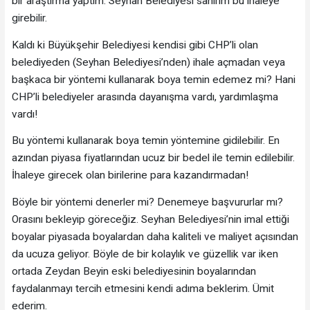
bir araştırma yaptım. Seyhan Belediyesi sanırım bu ihaleye
girebilir.
Kaldı ki Büyükşehir Belediyesi kendisi gibi CHP’li olan
belediyeden (Seyhan Belediyesi’nden) ihale açmadan veya
başkaca bir yöntemi kullanarak boya temin edemez mi? Hani
CHP’li belediyeler arasında dayanışma vardı, yardımlaşma
vardı!
Bu yöntemi kullanarak boya temin yöntemine gidilebilir. En
azından piyasa fiyatlarından ucuz bir bedel ile temin edilebilir.
İhaleye girecek olan birilerine para kazandırmadan!
Böyle bir yöntemi denerler mi? Denemeye başvururlar mı?
Orasını bekleyip göreceğiz. Seyhan Belediyesi’nin imal ettiği
boyalar piyasada boyalardan daha kaliteli ve maliyet açısından
da ucuza geliyor. Böyle de bir kolaylık ve güzellik var iken
ortada Zeydan Beyin eski belediyesinin boyalarından
faydalanmayı tercih etmesini kendi adıma beklerim. Ümit
ederim.