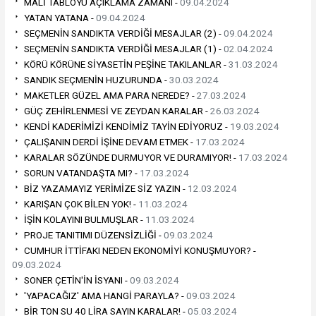
MALİ TABLOYU AÇIKLAMA ZAMANI -
09.04.2024
YATAN YATANA -
09.04.2024
SEÇMENİN SANDIKTA VERDİĞİ MESAJLAR (2) -
09.04.2024
SEÇMENİN SANDIKTA VERDİĞİ MESAJLAR (1) -
02.04.2024
KÖRÜ KÖRÜNE SİYASETİN PEŞİNE TAKILANLAR -
31.03.2024
SANDIK SEÇMENİN HUZURUNDA -
30.03.2024
MAKETLER GÜZEL AMA PARA NEREDE? -
27.03.2024
GÜÇ ZEHİRLENMESİ VE ZEYDAN KARALAR -
26.03.2024
KENDİ KADERİMİZİ KENDİMİZ TAYİN EDİYORUZ -
19.03.2024
ÇALIŞANIN DERDİ İŞİNE DEVAM ETMEK -
17.03.2024
KARALAR SÖZÜNDE DURMUYOR VE DURAMIYOR! -
17.03.2024
SORUN VATANDAŞTA MI? -
17.03.2024
BİZ YAZAMAYIZ YERİMİZE SİZ YAZIN -
12.03.2024
KARIŞAN ÇOK BİLEN YOK! -
11.03.2024
İŞİN KOLAYINI BULMUŞLAR -
11.03.2024
PROJE TANITIMI DÜZENSİZLİĞİ -
09.03.2024
CUMHUR İTTİFAKI NEDEN EKONOMİYİ KONUŞMUYOR? -
09.03.2024
SONER ÇETİN'İN İSYANI -
09.03.2024
'YAPACAĞIZ' AMA HANGİ PARAYLA? -
09.03.2024
BİR TON SU 40 LİRA SAYIN KARALAR! -
05.03.2024