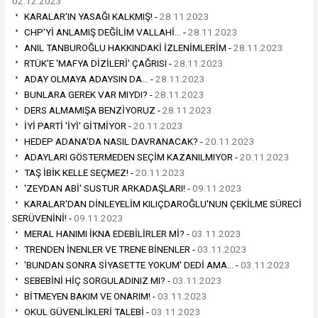
02.12.2023
KARALAR'IN YASAĞI KALKMIŞ! -
28.11.2023
CHP'Yİ ANLAMIŞ DEĞİLİM VALLAHİ… -
28.11.2023
ANIL TANBUROĞLU HAKKINDAKİ İZLENİMLERİM -
28.11.2023
RTÜK'E 'MAFYA DİZİLERİ' ÇAĞRISI -
28.11.2023
ADAY OLMAYA ADAYSIN DA… -
28.11.2023
BUNLARA GEREK VAR MIYDI? -
28.11.2023
DERS ALMAMIŞA BENZİYORUZ -
28.11.2023
İYİ PARTİ 'İYİ' GİTMİYOR -
20.11.2023
HEDEP ADANA'DA NASIL DAVRANACAK? -
20.11.2023
ADAYLARI GÖSTERMEDEN SEÇİM KAZANILMIYOR -
20.11.2023
TAŞ İBİK KELLE SEÇMEZ! -
20.11.2023
'ZEYDAN ABİ' SUSTUR ARKADAŞLARI! -
09.11.2023
KARALAR'DAN DİNLEYELİM KILIÇDAROĞLU'NUN ÇEKİLME SÜRECİ
SERÜVENİNİ! -
09.11.2023
MERAL HANIMI İKNA EDEBİLİRLER Mİ? -
03.11.2023
TRENDEN İNENLER VE TRENE BİNENLER -
03.11.2023
'BUNDAN SONRA SİYASETTE YOKUM' DEDİ AMA… -
03.11.2023
SEBEBİNİ HİÇ SORGULADINIZ MI? -
03.11.2023
BİTMEYEN BAKIM VE ONARIM! -
03.11.2023
OKUL GÜVENLİKLERİ TALEBİ -
03.11.2023