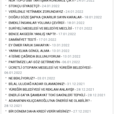
NUR TOPU GİBİ TARTIŞMA KONUMUZ ÇIKTI -
24.01.2022
STOKÇU SİYASETÇİ! -
24.01.2022
VERİLENLE YETİNMEK ZORUNDAYIZ -
24.01.2022
DOĞRU SÖZE ŞAPKA ÇIKARILIR SAYIN KARALAR -
18.01.2022
EMEKLİ İNSANLAR YOLUMU ÇEVİRDİ -
18.01.2022
SURİYELİ MESELESİ VE BELEDİYE MECLİSİ -
17.01.2022
BENCE AKGEDİK YANLIŞ YAPTI! -
17.01.2022
SAMİMİYET TESTİ -
17.01.2022
EY ÖMER FARUK SAKARYA! -
13.01.2022
YARIM ELMA GÖNÜL ALMA -
13.01.2022
4 İSİME ÇAĞRIDA BULUNUYORUM -
13.01.2022
PARTİMİZE LAF-SÖZ GETİRMEYİN -
06.01.2022
ÜCRETLİ OTOPARK MESELESİ VE YÜREĞİR BELEDİYESİ -
06.01.2022
NE BEKLİYORUZ? -
03.01.2022
BİLAL ULUDAĞ KADAR OLAMADINIZ! -
31.12.2021
YÜREĞİR BELEDİYESİ VE REKLAM ANLAYIŞI! -
28.12.2021
ENERJİ-SA'YA ŞAMBAYAT TOKİ SAKİNLERİ TEPKİLİ -
28.12.2021
ADANA'NIN KILIÇDAROĞLU'NA ÖNERİSİ NE OLABİLİR? -
28.12.2021
BİR DÖNEM DAHA KREDİ VERİR MİSİNİZ? -
27.12.2021