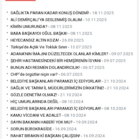
SAĞLIKTA PARAN KADAR KONUŞ DÖNEMİ! -
18.11.2025
ALİ DEMİRÇALI’YA SESLENMİŞ OLALIM -
10.11.2025
KİMİN UMURUNDA? -
08.11.2025
BABA BAŞKAYDI OĞUL BAŞKA! -
08.11.2025
HEYECANSIZ ALTIN KOZA! -
26.09.2025
Türkiye’de Açlık Ve Tokluk Sınırı -
13.07.2025
ADANA’NIN İMAJINI DÜZELTECEK OLANLAR KİMLER? -
09.07.2025
ŞEHİR HASTANESİNDEKİ BİR HEMŞİRENİN İSYANI -
09.07.2025
BUNUN ADI RESMEN DOLANDIRICILIK! -
06.07.2025
CHP’de örgütler niçin var? -
06.07.2025
BELEDİYE BAŞKANLARI PARAMIZI İÇ EDİYORLAR! -
21.10.2024
SAĞLIK VE TARIM İL MÜDÜRLERİMİZİN DİKKATİNE! -
21.10.2024
GÖZLE DENETİM OLMAZ! -
21.10.2024
HİÇ UMURLARINDA DEĞİL -
08.10.2024
BELEDİYE BAŞKANLARI PARAMIZI İÇ EDİYORLAR! -
08.10.2024
KAMU VİCDANI VE ADALET -
08.10.2024
SAYIN BAKANIN HABERİ YOK MU? -
19.09.2024
SORUN BÜROKRASİDE -
16.09.2024
RAHAT BIRAKIN Kİ BAŞKAN ÇALIŞSIN! -
16.09.2024