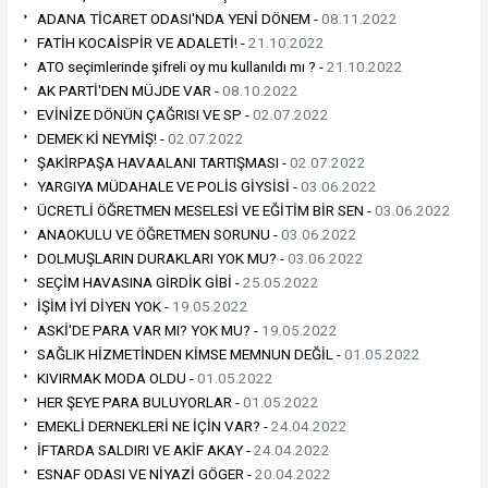
ADANA TİCARET ODASI'NDA YENİ DÖNEM -
08.11.2022
FATİH KOCAİSPİR VE ADALETİ! -
21.10.2022
ATO seçimlerinde şifreli oy mu kullanıldı mı ? -
21.10.2022
AK PARTİ'DEN MÜJDE VAR -
08.10.2022
EVİNİZE DÖNÜN ÇAĞRISI VE SP -
02.07.2022
DEMEK Kİ NEYMİŞ! -
02.07.2022
ŞAKİRPAŞA HAVAALANI TARTIŞMASI -
02.07.2022
YARGIYA MÜDAHALE VE POLİS GİYSİSİ -
03.06.2022
ÜCRETLİ ÖĞRETMEN MESELESİ VE EĞİTİM BİR SEN -
03.06.2022
ANAOKULU VE ÖĞRETMEN SORUNU -
03.06.2022
DOLMUŞLARIN DURAKLARI YOK MU? -
03.06.2022
SEÇİM HAVASINA GİRDİK GİBİ -
25.05.2022
İŞİM İYİ DİYEN YOK -
19.05.2022
ASKİ'DE PARA VAR MI? YOK MU? -
19.05.2022
SAĞLIK HİZMETİNDEN KİMSE MEMNUN DEĞİL -
01.05.2022
KIVIRMAK MODA OLDU -
01.05.2022
HER ŞEYE PARA BULUYORLAR -
01.05.2022
EMEKLİ DERNEKLERİ NE İÇİN VAR? -
24.04.2022
İFTARDA SALDIRI VE AKİF AKAY -
24.04.2022
ESNAF ODASI VE NİYAZİ GÖGER -
20.04.2022