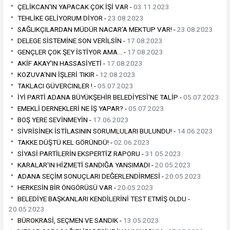
ÇELİKCAN'IN YAPACAK ÇOK İŞİ VAR -
03.11.2023
TEHLİKE GELİYORUM DİYOR -
23.08.2023
SAĞLIKÇILARDAN MÜDÜR NACAR'A MEKTUP VAR! -
23.08.2023
DELEGE SİSTEMİNE SON VERİLSİN -
17.08.2023
GENÇLER ÇOK ŞEY İSTİYOR AMA… -
17.08.2023
AKİF AKAY'IN HASSASİYETİ -
17.08.2023
KOZUVA'NIN İŞLERİ TIKIR -
12.08.2023
TAKLACI GÜVERCINLER ! -
05.07.2023
İYİ PARTİ ADANA BÜYÜKŞEHİR BELEDİYESİ'NE TALİP -
05.07.2023
EMEKLİ DERNEKLERİ NE İŞ YAPAR? -
05.07.2023
BOŞ YERE SEVİNMEYİN -
17.06.2023
SİVRİSİNEK İSTİLASININ SORUMLULARI BULUNDU! -
14.06.2023
TAKKE DÜŞTÜ KEL GÖRÜNDÜ! -
02.06.2023
SİYASİ PARTİLERİN EKSPERTİZ RAPORU -
31.05.2023
KARALAR'IN HİZMETİ SANDIĞA YANSIMADI -
20.05.2023
ADANA SEÇİM SONUÇLARI DEĞERLENDİRMESİ -
20.05.2023
HERKESİN BİR ÖNGÖRÜSÜ VAR -
20.05.2023
BELEDİYE BAŞKANLARI KENDİLERİNİ TEST ETMİŞ OLDU -
20.05.2023
BÜROKRASİ, SEÇMEN VE SANDIK -
13.05.2023