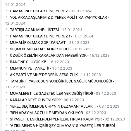
15.01.2024
HAMASİ NUTUKLAR DİNLİYORUZ -
12.01.2024
YOL ARKADAŞLARIMIZ DİYEREK POLİTİKA YAPIYORLAR -
12.01.2024
TARTIŞILACAK MHP LİSTESİ -
12.01.2024
HAMASİ NUTUKLAR DİNLİYORUZ ! -
10.01.2024
MUHALİF OLMAK ZOR 'ZANAAT' -
23.12.2023
SEÇMEN 'MUHATAP' ALINIR OLDU! -
16.12.2023
ÖZGÜR ÖZEL'İN KARALAR'DAN HABERİ YOK -
16.12.2023
BANE NE OLUYOR Kİ! -
16.12.2023
MEMNUNİYET ANKETİ! -
16.12.2023
AK PARTİ VE MHP'DE DERİN SESSİZLİK -
11.12.2023
TAM BİR FİYASKOSUN YÜREĞİR İLÇE SAĞLIK MÜDÜRLÜĞÜ! -
11.12.2023
MUHALEFET İLE GAZETECİLER YER DEĞİŞTİRDİ! -
08.12.2023
KARALAR NEYE GÜVENİYOR? -
08.12.2023
YEREL SEÇİMLERDE CHP'NİN DEZAVANTAJLARI… -
08.12.2023
'BEN ADAYIM' SÖZÜ İLE MEYDAN OKUYOR -
05.12.2023
SİYASETTE ESKİLERDEN YENİLERE FIRSAT KALMIYOR -
02.12.2023
'AZIKLARINDA HİÇBİR ŞEY OLMAYAN' SİYASETÇİLER TÜREDİ -