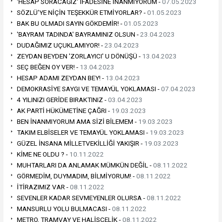
'HESAP SORACAĞIZ' İFADESİNE İNANMIYORUM -
07.05.2023
SÖZLÜ'YE NİÇİN TEŞEKKÜR ETMİYORLAR? -
01.05.2023
BAK BU OLMADI SAYIN GÖKDEMİR! -
01.05.2023
'BAYRAM TADINDA' BAYRAMINIZ OLSUN -
23.04.2023
DUDAĞIMIZ UÇUKLAMIYOR! -
23.04.2023
ZEYDAN BEYDEN 'ZORLAYICI' U DÖNÜŞÜ -
13.04.2023
SEÇ BEĞEN OY VER! -
13.04.2023
HESAP ADAMI ZEYDAN BEY! -
13.04.2023
DEMOKRASİYE SAYGI VE TEMAYÜL YOKLAMASI -
07.04.2023
4 YILINIZI GERİDE BIRAKTINIZ -
03.04.2023
AK PARTİ HÜKÜMETİNE ÇAĞRI -
19.03.2023
BEN İNANMIYORUM AMA SİZİ BİLEMEM -
19.03.2023
TAKIM ELBİSELER VE TEMAYÜL YOKLAMASI -
19.03.2023
GÜZEL İNSANA MİLLETVEKİLLİĞİ YAKIŞIR -
19.03.2023
KİME NE OLDU ? -
10.11.2022
MUHTARLARI DA ANLAMAK MÜMKÜN DEĞİL -
08.11.2022
GÖRMEDİM, DUYMADIM, BİLMİYORUM! -
08.11.2022
İTİRAZIMIZ VAR -
08.11.2022
SEVENLER KADAR SEVMEYENLER OLURSA -
08.11.2022
MANSURLU YOLU BULMACASI -
08.11.2022
METRO, TRAMVAY VE HALİSÇELİK -
08.11.2022