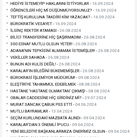
HEDİYE İSTEMEYİP HAKLARINI İSTİYORLAR -
16.09.2024
ÖĞRENCİLERİ HİÇ Mİ DÜŞÜNMÜYORSUNUZ? -
16.09.2024
TEFTİŞ KURULUNA TAKDİRİ KİM YAZACAK? -
16.09.2024
BÜROKRATİK VESAYET -
16.09.2024
İLGİNÇ REKTÖR ATAMASI -
26.08.2024
BİLİCİ TRANSFERİNE HİÇ ŞAŞIRMADIM -
26.08.2024
300 ESNAF MUTLU OLSUN YETER! -
26.08.2024
ADANA'NIN TEPKİSİNİ ALMAMAK İSTEMİŞLER! -
26.08.2024
VEKİLLER SAHADA -
26.08.2024
BUNUN ADI KULİS DEĞİL! -
26.08.2024
KARALAR'IN BİLEĞİNİ BÜKEMEMİŞLER -
26.08.2024
BÜROKRASİ İŞLEMİYOR MÜDÜRÜM! -
09.08.2024
ELEŞTİRİYE TAHAMMÜL EDEBİLMEK -
08.08.2024
HASTANE 'HASTANE OLMAKTAN' ÇIKMIŞ! -
08.08.2024
OBALAR CADDESİNE HİÇ GİRDİNİZ Mİ? -
29.07.2024
MURAT SANCAK ÇABUK PES ETTİ -
04.06.2024
MUTLU BAYRAMLAR -
13.04.2024
SEÇİM KURLUNDAKİ MAZBATA ALINDI -
09.04.2024
KARALAR'DAN 3 ÖNEMLİ İPUCU -
09.04.2024
YENİ BELEDİYE BAŞKANLARIMIZA ÖNERİMİZ OLSUN -
09.04.2024