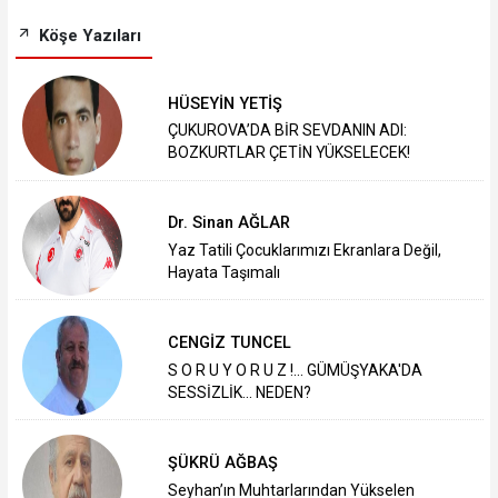
Köşe Yazıları
HÜSEYİN YETİŞ
ÇUKUROVA’DA BİR SEVDANIN ADI:
BOZKURTLAR ÇETİN YÜKSELECEK!
Dr. Sinan AĞLAR
Yaz Tatili Çocuklarımızı Ekranlara Değil,
Hayata Taşımalı
CENGİZ TUNCEL
S O R U Y O R U Z !... GÜMÜŞYAKA'DA
SESSİZLİK... NEDEN?
ŞÜKRÜ AĞBAŞ
Seyhan’ın Muhtarlarından Yükselen