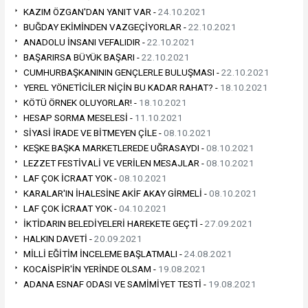
KAZIM ÖZGAN'DAN YANIT VAR -
24.10.2021
BUĞDAY EKİMİNDEN VAZGEÇİYORLAR -
22.10.2021
ANADOLU İNSANI VEFALIDIR -
22.10.2021
BAŞARIRSA BÜYÜK BAŞARI -
22.10.2021
CUMHURBAŞKANININ GENÇLERLE BULUŞMASI -
22.10.2021
YEREL YÖNETİCİLER NİÇİN BU KADAR RAHAT? -
18.10.2021
KÖTÜ ÖRNEK OLUYORLAR! -
18.10.2021
HESAP SORMA MESELESİ -
11.10.2021
SİYASİ İRADE VE BİTMEYEN ÇİLE -
08.10.2021
KEŞKE BAŞKA MARKETLEREDE UĞRASAYDI -
08.10.2021
LEZZET FESTİVALİ VE VERİLEN MESAJLAR -
08.10.2021
LAF ÇOK İCRAAT YOK -
08.10.2021
KARALAR'IN İHALESİNE AKİF AKAY GİRMELİ -
08.10.2021
LAF ÇOK İCRAAT YOK -
04.10.2021
İKTİDARIN BELEDİYELERİ HAREKETE GEÇTİ -
27.09.2021
HALKIN DAVETİ -
20.09.2021
MİLLİ EĞİTİM İNCELEME BAŞLATMALI -
24.08.2021
KOCAİSPİR'İN YERİNDE OLSAM -
19.08.2021
ADANA ESNAF ODASI VE SAMİMİYET TESTİ -
19.08.2021