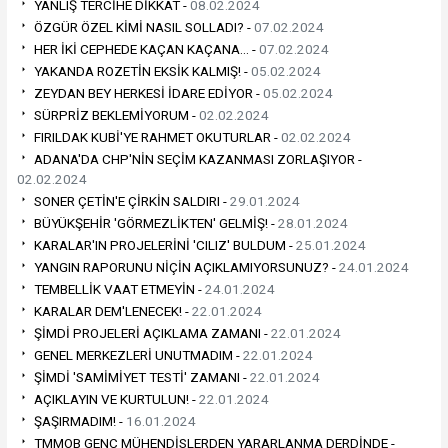
YANLIŞ TERCİHE DİKKAT -
08.02.2024
ÖZGÜR ÖZEL KİMİ NASIL SOLLADI? -
07.02.2024
HER İKİ CEPHEDE KAÇAN KAÇANA… -
07.02.2024
YAKANDA ROZETİN EKSİK KALMIŞ! -
05.02.2024
ZEYDAN BEY HERKESİ İDARE EDİYOR -
05.02.2024
SÜRPRİZ BEKLEMİYORUM -
02.02.2024
FIRILDAK KUBİ'YE RAHMET OKUTURLAR -
02.02.2024
ADANA'DA CHP'NİN SEÇİM KAZANMASI ZORLAŞIYOR -
02.02.2024
SONER ÇETİN'E ÇİRKİN SALDIRI -
29.01.2024
BÜYÜKŞEHİR 'GÖRMEZLİKTEN' GELMİŞ! -
28.01.2024
KARALAR'IN PROJELERİNİ 'CILIZ' BULDUM -
25.01.2024
YANGIN RAPORUNU NİÇİN AÇIKLAMIYORSUNUZ? -
24.01.2024
TEMBELLİK VAAT ETMEYİN -
24.01.2024
KARALAR DEM'LENECEK! -
22.01.2024
ŞİMDİ PROJELERİ AÇIKLAMA ZAMANI -
22.01.2024
GENEL MERKEZLERİ UNUTMADIM -
22.01.2024
ŞİMDİ 'SAMİMİYET TESTİ' ZAMANI -
22.01.2024
AÇIKLAYIN VE KURTULUN! -
22.01.2024
ŞAŞIRMADIM! -
16.01.2024
TMMOB GENÇ MÜHENDİSLERDEN YARARLANMA DERDİNDE -