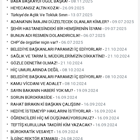
BABA BAŞKAYDI OĞUL BAŞKA! -
08.11.2025
HEYECANSIZ ALTIN KOZA! -
26.09.2025
Türkiye’de Açlık Ve Tokluk Sınırı -
13.07.2025
ADANA’NIN İMAJINI DÜZELTECEK OLANLAR KİMLER? -
09.07.2025
ŞEHİR HASTANESİNDEKİ BİR HEMŞİRENİN İSYANI -
09.07.2025
BUNUN ADI RESMEN DOLANDIRICILIK! -
06.07.2025
CHP’de örgütler niçin var? -
06.07.2025
BELEDİYE BAŞKANLARI PARAMIZI İÇ EDİYORLAR! -
21.10.2024
SAĞLIK VE TARIM İL MÜDÜRLERİMİZİN DİKKATİNE! -
21.10.2024
GÖZLE DENETİM OLMAZ! -
21.10.2024
HİÇ UMURLARINDA DEĞİL -
08.10.2024
BELEDİYE BAŞKANLARI PARAMIZI İÇ EDİYORLAR! -
08.10.2024
KAMU VİCDANI VE ADALET -
08.10.2024
SAYIN BAKANIN HABERİ YOK MU? -
19.09.2024
SORUN BÜROKRASİDE -
16.09.2024
RAHAT BIRAKIN Kİ BAŞKAN ÇALIŞSIN! -
16.09.2024
HEDİYE İSTEMEYİP HAKLARINI İSTİYORLAR -
16.09.2024
ÖĞRENCİLERİ HİÇ Mİ DÜŞÜNMÜYORSUNUZ? -
16.09.2024
TEFTİŞ KURULUNA TAKDİRİ KİM YAZACAK? -
16.09.2024
BÜROKRATİK VESAYET -
16.09.2024
İLGİNÇ REKTÖR ATAMASI -
26.08.2024