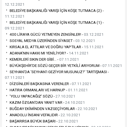
12.12.2021
BELEDİYE BAŞKANLIĞI YARIŞI İÇİN KÖŞE TUTMACA (2) -
11.12.2021
BELEDİYE BAŞKANLIĞI YARIŞI İÇİN KÖŞE TUTMACA (1) -
09.12.2021
400 LİRAYA GÜCÜ YETMEYEN ZENGİNLER! -
03.12.2021
SOSYAL MEDYA ÜZERİNDEN SİYASET -
03.12.2021
KIRSALA EL ATTILAR VE DOĞRU YAPTILAR -
15.11.2021
ADANA'NIN HAKKI MI YENİLİYOR? -
14.11.2021
KEMERLERİ SIKIN DER GİBİ… -
07.11.2021
BÜYÜKŞEHİR'DE SÖZÜ GEÇER BİR YETKİLİ ARIYORUM -
07.11.2021
SEYHAN'DA 'SEYHAN'I GEZİYOR MUSUNUZ?' TARTIŞMASI -
07.11.2021
DİZGİNLERİ BAŞKASINA VERENLER -
07.11.2021
HATIRA ORMANLARI VE HARNUP -
01.11.2021
'YOLU YAPACAĞIZ' SÖZÜ -
27.10.2021
KAZIM ÖZGAN'DAN YANIT VAR -
24.10.2021
BUĞDAY EKİMİNDEN VAZGEÇİYORLAR -
22.10.2021
ANADOLU İNSANI VEFALIDIR -
22.10.2021
BAŞARIRSA BÜYÜK BAŞARI -
22.10.2021