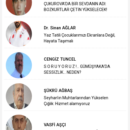
ÇUKUROVA’DA BİR SEVDANIN ADI:
BOZKURTLAR ÇETİN YÜKSELECEK!
Dr. Sinan AĞLAR
Yaz Tatili Çocuklarımızı Ekranlara Değil,
Hayata Taşımalı
CENGİZ TUNCEL
S O R U Y O R U Z !... GÜMÜŞYAKA'DA
SESSİZLİK... NEDEN?
ŞÜKRÜ AĞBAŞ
Seyhan’ın Muhtarlarından Yükselen
Çığlık: Hizmet alamıyoruz
VASFİ AŞÇI