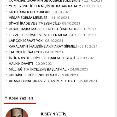
CUMHURBAŞKANININ GENÇLERLE BULUŞMASI -
22.10.2021
YEREL YÖNETİCİLER NİÇİN BU KADAR RAHAT? -
18.10.2021
KÖTÜ ÖRNEK OLUYORLAR! -
18.10.2021
HESAP SORMA MESELESİ -
11.10.2021
SİYASİ İRADE VE BİTMEYEN ÇİLE -
08.10.2021
KEŞKE BAŞKA MARKETLEREDE UĞRASAYDI -
08.10.2021
LEZZET FESTİVALİ VE VERİLEN MESAJLAR -
08.10.2021
LAF ÇOK İCRAAT YOK -
08.10.2021
KARALAR'IN İHALESİNE AKİF AKAY GİRMELİ -
08.10.2021
LAF ÇOK İCRAAT YOK -
04.10.2021
İKTİDARIN BELEDİYELERİ HAREKETE GEÇTİ -
27.09.2021
HALKIN DAVETİ -
20.09.2021
MİLLİ EĞİTİM İNCELEME BAŞLATMALI -
24.08.2021
KOCAİSPİR'İN YERİNDE OLSAM -
19.08.2021
ADANA ESNAF ODASI VE SAMİMİYET TESTİ -
19.08.2021
Köşe Yazıları
HÜSEYİN YETİŞ