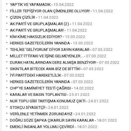
YAPTIK VE YAPAMADIK -
13.04.2022
FİLLER TEPİŞİYOR OLAN ÇİMENLERE OLUYOR! -
11.04.2022
ÇİZEN ÇİZİLİR -
11.04.2022
AK PARTİ VE GRUPLAŞMALAR (2) -
11.04.2022
AK PARTİ VE GRUPLAŞMALAR! -
11.04.2022
KİM KİME HAKSIZLIK EDİYOR? -
13.03.2022
HERKES GAZETECİLERİN YANINDA -
13.03.2022
TEHLİKE 'GELİYORUM' DİYOR SAYIN KARALAR -
07.03.2022
MİLLET İTTİFAKI VE İŞİNE GELMEYENLER… -
07.03.2022
DURAK HATALARINDAN DERS ALMIŞA BENZİYOR! -
07.03.2022
SIKINTILAR BİTECEK AMA BİZ DE BİTTİK! -
07.03.2022
İYİ PARTİ'DEKİ HAREKETLİLİK -
07.03.2022
HERKES GAZETECİLERİN YANINDA -
07.03.2022
CHP'YE SAMİMİYET TESTİ ÇAĞRISI -
14.02.2022
KARALAR VE BASIN TOPLANTISI -
25.01.2022
NUR TOPU GİBİ TARTIŞMA KONUMUZ ÇIKTI -
24.01.2022
STOKÇU SİYASETÇİ! -
24.01.2022
VERİLENLE YETİNMEK ZORUNDAYIZ -
24.01.2022
DOĞRU SÖZE ŞAPKA ÇIKARILIR SAYIN KARALAR -
18.01.2022
EMEKLİ İNSANLAR YOLUMU ÇEVİRDİ -
18.01.2022