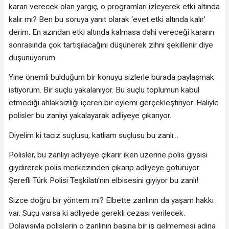
kararı verecek olan yargıç, o programları izleyerek etki altında
kalır mı? Ben bu soruya yanıt olarak ‘evet etki altında kalır’
derim. En azından etki altında kalmasa dahi vereceği kararın
sonrasında çok tartışılacağını düşünerek zihni şekillenir diye
düşünüyorum.
Yine önemli bulduğum bir konuyu sizlerle burada paylaşmak
istiyorum. Bir suçlu yakalanıyor. Bu suçlu toplumun kabul
etmediği ahlaksızlığı içeren bir eylemi gerçekleştiriyor. Haliyle
polisler bu zanlıyı yakalayarak adliyeye çıkarıyor.
Diyelim ki taciz suçlusu, katliam suçlusu bu zanlı…
Polisler, bu zanlıyı adliyeye çıkarır iken üzerine polis giysisi
giydirerek polis merkezinden çıkarıp adliyeye götürüyor.
Şerefli Türk Polisi Teşkilatı’nın elbisesini giyiyor bu zanlı!
Sizce doğru bir yöntem mi? Elbette zanlının da yaşam hakkı
var. Suçu varsa ki adliyede gerekli cezası verilecek.
Dolayısıyla polislerin o zanlının başına bir iş gelmemesi adına