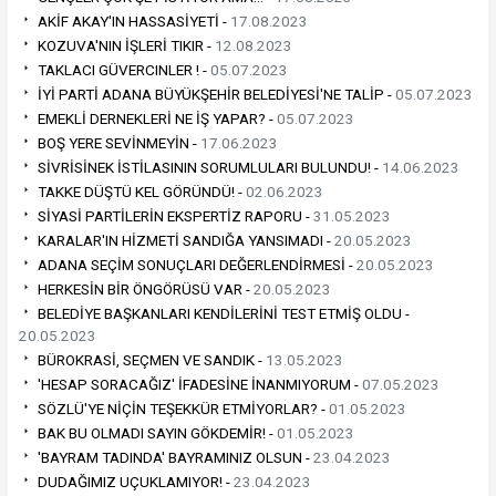
AKİF AKAY'IN HASSASİYETİ -
17.08.2023
KOZUVA'NIN İŞLERİ TIKIR -
12.08.2023
TAKLACI GÜVERCINLER ! -
05.07.2023
İYİ PARTİ ADANA BÜYÜKŞEHİR BELEDİYESİ'NE TALİP -
05.07.2023
EMEKLİ DERNEKLERİ NE İŞ YAPAR? -
05.07.2023
BOŞ YERE SEVİNMEYİN -
17.06.2023
SİVRİSİNEK İSTİLASININ SORUMLULARI BULUNDU! -
14.06.2023
TAKKE DÜŞTÜ KEL GÖRÜNDÜ! -
02.06.2023
SİYASİ PARTİLERİN EKSPERTİZ RAPORU -
31.05.2023
KARALAR'IN HİZMETİ SANDIĞA YANSIMADI -
20.05.2023
ADANA SEÇİM SONUÇLARI DEĞERLENDİRMESİ -
20.05.2023
HERKESİN BİR ÖNGÖRÜSÜ VAR -
20.05.2023
BELEDİYE BAŞKANLARI KENDİLERİNİ TEST ETMİŞ OLDU -
20.05.2023
BÜROKRASİ, SEÇMEN VE SANDIK -
13.05.2023
'HESAP SORACAĞIZ' İFADESİNE İNANMIYORUM -
07.05.2023
SÖZLÜ'YE NİÇİN TEŞEKKÜR ETMİYORLAR? -
01.05.2023
BAK BU OLMADI SAYIN GÖKDEMİR! -
01.05.2023
'BAYRAM TADINDA' BAYRAMINIZ OLSUN -
23.04.2023
DUDAĞIMIZ UÇUKLAMIYOR! -
23.04.2023