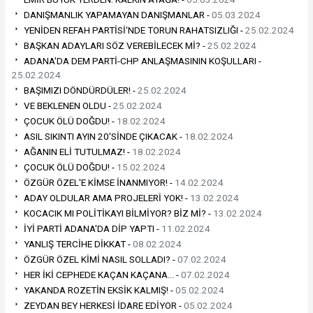
DANIŞMANLIK YAPAMAYAN DANIŞMANLAR -
05.03.2024
YENİDEN REFAH PARTİSİ'NDE TORUN RAHATSIZLIĞI -
25.02.2024
BAŞKAN ADAYLARI SÖZ VEREBİLECEK Mİ? -
25.02.2024
ADANA'DA DEM PARTİ-CHP ANLAŞMASININ KOŞULLARI -
25.02.2024
BAŞIMIZI DÖNDÜRDÜLER! -
25.02.2024
VE BEKLENEN OLDU -
25.02.2024
ÇOCUK ÖLÜ DOĞDU! -
18.02.2024
ASIL SIKINTI AYIN 20'SİNDE ÇIKACAK -
18.02.2024
AĞANIN ELİ TUTULMAZ! -
18.02.2024
ÇOCUK ÖLÜ DOĞDU! -
15.02.2024
ÖZGÜR ÖZEL'E KİMSE İNANMIYOR! -
14.02.2024
ADAY OLDULAR AMA PROJELERİ YOK! -
13.02.2024
KOCACIK MI POLİTİKAYI BİLMİYOR? BİZ Mİ? -
13.02.2024
İYİ PARTİ ADANA'DA DİP YAPTI -
11.02.2024
YANLIŞ TERCİHE DİKKAT -
08.02.2024
ÖZGÜR ÖZEL KİMİ NASIL SOLLADI? -
07.02.2024
HER İKİ CEPHEDE KAÇAN KAÇANA… -
07.02.2024
YAKANDA ROZETİN EKSİK KALMIŞ! -
05.02.2024
ZEYDAN BEY HERKESİ İDARE EDİYOR -
05.02.2024