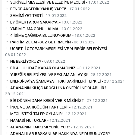
SURİYELİ MESELESİ VE BELEDİYE MECLİSİ -
17.01.2022
BENCE AKGEDİK YANLIŞ YAPTI! -
17.01.2022
SAMİMİYET TESTİ -
17.01.2022
EY ÖMER FARUK SAKARYA! -
13.01.2022
YARIM ELMA GÖNÜL ALMA -
13.01.2022
4 İSİME ÇAĞRIDA BULUNUYORUM -
13.01.2022
PARTİMİZE LAF-SÖZ GETİRMEYİN -
06.01.2022
ÜCRETLİ OTOPARK MESELESİ VE YÜREĞİR BELEDİYESİ -
06.01.2022
NE BEKLİYORUZ? -
03.01.2022
BİLAL ULUDAĞ KADAR OLAMADINIZ! -
31.12.2021
YÜREĞİR BELEDİYESİ VE REKLAM ANLAYIŞI! -
28.12.2021
ENERJİ-SA'YA ŞAMBAYAT TOKİ SAKİNLERİ TEPKİLİ -
28.12.2021
ADANA'NIN KILIÇDAROĞLU'NA ÖNERİSİ NE OLABİLİR? -
28.12.2021
BİR DÖNEM DAHA KREDİ VERİR MİSİNİZ? -
27.12.2021
İNCE VE SARIGÜL'ÜN PARTİLERİ! -
12.12.2021
MECLİSTEKİ TALEP OYLANIR! -
12.12.2021
HAMASİ NUTUKLAR -
12.12.2021
ADANA'NIN HAKKI MI YENİLİYOR? -
12.12.2021
ADANALILAR BAŞKANLAR HAKKINDA NE DÜŞÜNÜYOR? -