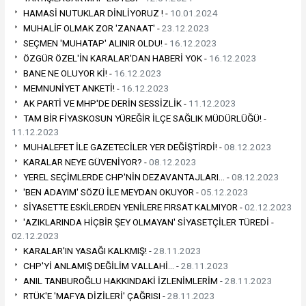
HAMASİ NUTUKLAR DİNLİYORUZ ! -
10.01.2024
MUHALİF OLMAK ZOR 'ZANAAT' -
23.12.2023
SEÇMEN 'MUHATAP' ALINIR OLDU! -
16.12.2023
ÖZGÜR ÖZEL'İN KARALAR'DAN HABERİ YOK -
16.12.2023
BANE NE OLUYOR Kİ! -
16.12.2023
MEMNUNİYET ANKETİ! -
16.12.2023
AK PARTİ VE MHP'DE DERİN SESSİZLİK -
11.12.2023
TAM BİR FİYASKOSUN YÜREĞİR İLÇE SAĞLIK MÜDÜRLÜĞÜ! -
11.12.2023
MUHALEFET İLE GAZETECİLER YER DEĞİŞTİRDİ! -
08.12.2023
KARALAR NEYE GÜVENİYOR? -
08.12.2023
YEREL SEÇİMLERDE CHP'NİN DEZAVANTAJLARI… -
08.12.2023
'BEN ADAYIM' SÖZÜ İLE MEYDAN OKUYOR -
05.12.2023
SİYASETTE ESKİLERDEN YENİLERE FIRSAT KALMIYOR -
02.12.2023
'AZIKLARINDA HİÇBİR ŞEY OLMAYAN' SİYASETÇİLER TÜREDİ -
02.12.2023
KARALAR'IN YASAĞI KALKMIŞ! -
28.11.2023
CHP'Yİ ANLAMIŞ DEĞİLİM VALLAHİ… -
28.11.2023
ANIL TANBUROĞLU HAKKINDAKİ İZLENİMLERİM -
28.11.2023
RTÜK'E 'MAFYA DİZİLERİ' ÇAĞRISI -
28.11.2023