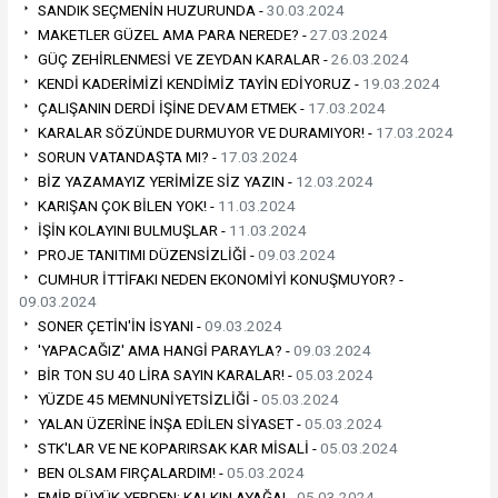
SANDIK SEÇMENİN HUZURUNDA -
30.03.2024
MAKETLER GÜZEL AMA PARA NEREDE? -
27.03.2024
GÜÇ ZEHİRLENMESİ VE ZEYDAN KARALAR -
26.03.2024
KENDİ KADERİMİZİ KENDİMİZ TAYİN EDİYORUZ -
19.03.2024
ÇALIŞANIN DERDİ İŞİNE DEVAM ETMEK -
17.03.2024
KARALAR SÖZÜNDE DURMUYOR VE DURAMIYOR! -
17.03.2024
SORUN VATANDAŞTA MI? -
17.03.2024
BİZ YAZAMAYIZ YERİMİZE SİZ YAZIN -
12.03.2024
KARIŞAN ÇOK BİLEN YOK! -
11.03.2024
İŞİN KOLAYINI BULMUŞLAR -
11.03.2024
PROJE TANITIMI DÜZENSİZLİĞİ -
09.03.2024
CUMHUR İTTİFAKI NEDEN EKONOMİYİ KONUŞMUYOR? -
09.03.2024
SONER ÇETİN'İN İSYANI -
09.03.2024
'YAPACAĞIZ' AMA HANGİ PARAYLA? -
09.03.2024
BİR TON SU 40 LİRA SAYIN KARALAR! -
05.03.2024
YÜZDE 45 MEMNUNİYETSİZLİĞİ -
05.03.2024
YALAN ÜZERİNE İNŞA EDİLEN SİYASET -
05.03.2024
STK'LAR VE NE KOPARIRSAK KAR MİSALİ -
05.03.2024
BEN OLSAM FIRÇALARDIM! -
05.03.2024
EMİR BÜYÜK YERDEN: KALKIN AYAĞA! -
05.03.2024