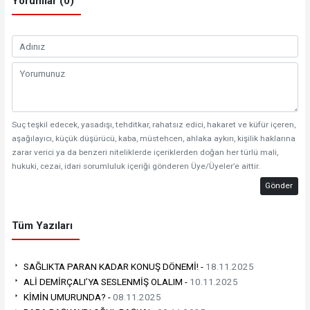
Yorumlar (0)
Suç teşkil edecek, yasadışı, tehditkar, rahatsız edici, hakaret ve küfür içeren,
aşağılayıcı, küçük düşürücü, kaba, müstehcen, ahlaka aykırı, kişilik haklarına
zarar verici ya da benzeri niteliklerde içeriklerden doğan her türlü mali,
hukuki, cezai, idari sorumluluk içeriği gönderen Üye/Üyeler’e aittir.
Gönder
Tüm Yazıları
SAĞLIKTA PARAN KADAR KONUŞ DÖNEMİ! -
18.11.2025
ALİ DEMİRÇALI’YA SESLENMİŞ OLALIM -
10.11.2025
KİMİN UMURUNDA? -
08.11.2025