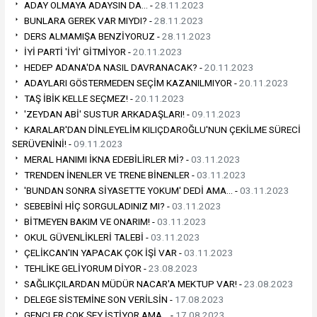
ADAY OLMAYA ADAYSIN DA… -
28.11.2023
BUNLARA GEREK VAR MIYDI? -
28.11.2023
DERS ALMAMIŞA BENZİYORUZ -
28.11.2023
İYİ PARTİ 'İYİ' GİTMİYOR -
20.11.2023
HEDEP ADANA'DA NASIL DAVRANACAK? -
20.11.2023
ADAYLARI GÖSTERMEDEN SEÇİM KAZANILMIYOR -
20.11.2023
TAŞ İBİK KELLE SEÇMEZ! -
20.11.2023
'ZEYDAN ABİ' SUSTUR ARKADAŞLARI! -
09.11.2023
KARALAR'DAN DİNLEYELİM KILIÇDAROĞLU'NUN ÇEKİLME SÜRECİ
SERÜVENİNİ! -
09.11.2023
MERAL HANIMI İKNA EDEBİLİRLER Mİ? -
03.11.2023
TRENDEN İNENLER VE TRENE BİNENLER -
03.11.2023
'BUNDAN SONRA SİYASETTE YOKUM' DEDİ AMA… -
03.11.2023
SEBEBİNİ HİÇ SORGULADINIZ MI? -
03.11.2023
BİTMEYEN BAKIM VE ONARIM! -
03.11.2023
OKUL GÜVENLİKLERİ TALEBİ -
03.11.2023
ÇELİKCAN'IN YAPACAK ÇOK İŞİ VAR -
03.11.2023
TEHLİKE GELİYORUM DİYOR -
23.08.2023
SAĞLIKÇILARDAN MÜDÜR NACAR'A MEKTUP VAR! -
23.08.2023
DELEGE SİSTEMİNE SON VERİLSİN -
17.08.2023
GENÇLER ÇOK ŞEY İSTİYOR AMA… -
17.08.2023