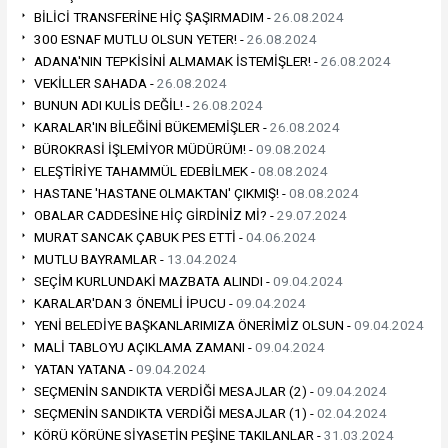
BİLİCİ TRANSFERİNE HİÇ ŞAŞIRMADIM -
26.08.2024
300 ESNAF MUTLU OLSUN YETER! -
26.08.2024
ADANA'NIN TEPKİSİNİ ALMAMAK İSTEMİŞLER! -
26.08.2024
VEKİLLER SAHADA -
26.08.2024
BUNUN ADI KULİS DEĞİL! -
26.08.2024
KARALAR'IN BİLEĞİNİ BÜKEMEMİŞLER -
26.08.2024
BÜROKRASİ İŞLEMİYOR MÜDÜRÜM! -
09.08.2024
ELEŞTİRİYE TAHAMMÜL EDEBİLMEK -
08.08.2024
HASTANE 'HASTANE OLMAKTAN' ÇIKMIŞ! -
08.08.2024
OBALAR CADDESİNE HİÇ GİRDİNİZ Mİ? -
29.07.2024
MURAT SANCAK ÇABUK PES ETTİ -
04.06.2024
MUTLU BAYRAMLAR -
13.04.2024
SEÇİM KURLUNDAKİ MAZBATA ALINDI -
09.04.2024
KARALAR'DAN 3 ÖNEMLİ İPUCU -
09.04.2024
YENİ BELEDİYE BAŞKANLARIMIZA ÖNERİMİZ OLSUN -
09.04.2024
MALİ TABLOYU AÇIKLAMA ZAMANI -
09.04.2024
YATAN YATANA -
09.04.2024
SEÇMENİN SANDIKTA VERDİĞİ MESAJLAR (2) -
09.04.2024
SEÇMENİN SANDIKTA VERDİĞİ MESAJLAR (1) -
02.04.2024
KÖRÜ KÖRÜNE SİYASETİN PEŞİNE TAKILANLAR -
31.03.2024