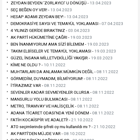
ZEYDAN BEYDEN 'ZORLAYICI' U DÖNÜŞÜ -
13.04.2023
SEÇ BEĞEN OY VER! -
13.04.2023
HESAP ADAMI ZEYDAN BEY! -
13.04.2023
DEMOKRASİYE SAYGI VE TEMAYÜL YOKLAMASI -
07.04.2023
4 YILINIZI GERİDE BIRAKTINIZ -
03.04.2023
AK PARTİ HÜKÜMETİNE ÇAĞRI -
19.03.2023
BEN İNANMIYORUM AMA SİZİ BİLEMEM -
19.03.2023
TAKIM ELBİSELER VE TEMAYÜL YOKLAMASI -
19.03.2023
GÜZEL İNSANA MİLLETVEKİLLİĞİ YAKIŞIR -
19.03.2023
KİME NE OLDU ? -
10.11.2022
MUHTARLARI DA ANLAMAK MÜMKÜN DEĞİL -
08.11.2022
GÖRMEDİM, DUYMADIM, BİLMİYORUM! -
08.11.2022
İTİRAZIMIZ VAR -
08.11.2022
SEVENLER KADAR SEVMEYENLER OLURSA -
08.11.2022
MANSURLU YOLU BULMACASI -
08.11.2022
METRO, TRAMVAY VE HALİSÇELİK -
08.11.2022
ADANA TİCARET ODASI'NDA YENİ DÖNEM -
08.11.2022
FATİH KOCAİSPİR VE ADALETİ! -
21.10.2022
ATO seçimlerinde şifreli oy mu kullanıldı mı ? -
21.10.2022
AK PARTİ'DEN MÜJDE VAR -
08.10.2022