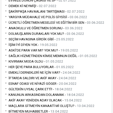
EVİNİZE DÖNÜN ÇAĞRISI VE SP -
02.07.2022
DEMEK Kİ NEYMİŞ! -
02.07.2022
ŞAKİRPAŞA HAVAALANI TARTIŞMASI -
02.07.2022
YARGIYA MÜDAHALE VE POLİS GİYSİSİ -
03.06.2022
ÜCRETLİ ÖĞRETMEN MESELESİ VE EĞİTİM BİR SEN -
03.06.2022
ANAOKULU VE ÖĞRETMEN SORUNU -
03.06.2022
DOLMUŞLARIN DURAKLARI YOK MU? -
03.06.2022
SEÇİM HAVASINA GİRDİK GİBİ -
25.05.2022
İŞİM İYİ DİYEN YOK -
19.05.2022
ASKİ'DE PARA VAR MI? YOK MU? -
19.05.2022
SAĞLIK HİZMETİNDEN KİMSE MEMNUN DEĞİL -
01.05.2022
KIVIRMAK MODA OLDU -
01.05.2022
HER ŞEYE PARA BULUYORLAR -
01.05.2022
EMEKLİ DERNEKLERİ NE İÇİN VAR? -
24.04.2022
İFTARDA SALDIRI VE AKİF AKAY -
24.04.2022
ESNAF ODASI VE NİYAZİ GÖGER -
20.04.2022
GÜLTEKİN UYSAL ÇARK ETTİ! -
18.04.2022
KANUNUN ARKASINDAN DOLANMAK -
18.04.2022
AKİF AKAY YENİDEN ADAY OLACAK -
15.04.2022
MAÇLARA GİTMEYİN KANAATİ Mİ OLUŞTU? -
13.04.2022
BİTMEYEN MUHABBETLER -
13.04.2022