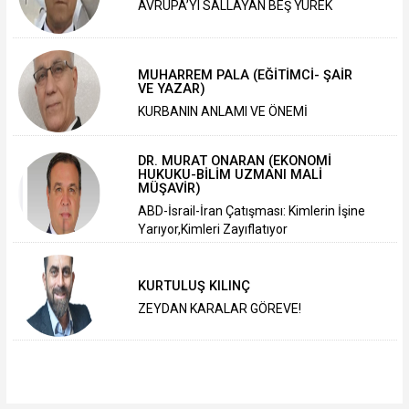
AVRUPA’YI SALLAYAN BEŞ YÜREK
MUHARREM PALA (EĞİTİMCİ- ŞAİR
VE YAZAR)
KURBANIN ANLAMI VE ÖNEMİ
DR. MURAT ONARAN (EKONOMİ
HUKUKU-BİLİM UZMANI MALİ
MÜŞAVİR)
ABD-İsrail-İran Çatışması: Kimlerin İşine
Yarıyor,Kimleri Zayıflatıyor
KURTULUŞ KILINÇ
ZEYDAN KARALAR GÖREVE!