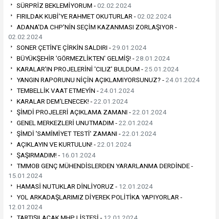
SÜRPRİZ BEKLEMİYORUM -
02.02.2024
FIRILDAK KUBİ'YE RAHMET OKUTURLAR -
02.02.2024
ADANA'DA CHP'NİN SEÇİM KAZANMASI ZORLAŞIYOR -
02.02.2024
SONER ÇETİN'E ÇİRKİN SALDIRI -
29.01.2024
BÜYÜKŞEHİR 'GÖRMEZLİKTEN' GELMİŞ! -
28.01.2024
KARALAR'IN PROJELERİNİ 'CILIZ' BULDUM -
25.01.2024
YANGIN RAPORUNU NİÇİN AÇIKLAMIYORSUNUZ? -
24.01.2024
TEMBELLİK VAAT ETMEYİN -
24.01.2024
KARALAR DEM'LENECEK! -
22.01.2024
ŞİMDİ PROJELERİ AÇIKLAMA ZAMANI -
22.01.2024
GENEL MERKEZLERİ UNUTMADIM -
22.01.2024
ŞİMDİ 'SAMİMİYET TESTİ' ZAMANI -
22.01.2024
AÇIKLAYIN VE KURTULUN! -
22.01.2024
ŞAŞIRMADIM! -
16.01.2024
TMMOB GENÇ MÜHENDİSLERDEN YARARLANMA DERDİNDE -
15.01.2024
HAMASİ NUTUKLAR DİNLİYORUZ -
12.01.2024
YOL ARKADAŞLARIMIZ DİYEREK POLİTİKA YAPIYORLAR -
12.01.2024
TARTIŞILACAK MHP LİSTESİ -
12.01.2024