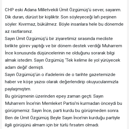
CHP eski Adana Milletvekili Ümit Özgümüş’ü sever, sayarım.
Dik duran, dürüst bir kişiliktir. Son söyleyeceği lafı peşinen
söyler. Kıvırmaz, bükülmez. Böyle insanlara hele bu dönemde
az rastlarsınız.
Sayın Ümit Özgümüş’ü bir ziyaretimiz sırasında mecliste
birlikte görev yaptığı ve bir dönem destek verdiği Muharrem
İnce konusunda düşüncelerinin ne olduğunu sorarak bilgi
almak istedim. Sayın Özgümüş ‘Tek kelime ile yol yürüyecek
adam değil’ demişti.
Sayın Özgümüş’ün o ifadelerini de o tarihte gazetemizde
haber ve köşe yazısı olarak değerlendirip okuyucularımızla
paylaşmıştım.
Bu görüşmenin üzerinden epey zaman geçti. Sayın
Muharrem İnce’nin Memleket Partisi’ni kurmadan önceydi bu
görüşmemiz. Sayın İnce, parti kurdu bu görüşmeden sonra.
Ben de Ümit Özgümüş Beyle Sayın İnce’nin kurduğu partiyle
ilgili görüşünü almam için bir türlü fırsatım olmadı.