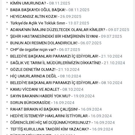
KİMİN UMURUNDA? -
08.11.2025
BABA BAŞKAYDI OĞUL BAŞKA! -
08.11.2025
HEYECANSIZ ALTIN KOZA! -
26.09.2025
Türkiye’de Açlık Ve Tokluk Sınırı -
13.07.2025
ADANA’NIN İMAJINI DÜZELTECEK OLANLAR KİMLER? -
09.07.2025
ŞEHİR HASTANESİNDEKİ BİR HEMŞİRENİN İSYANI -
09.07.2025
BUNUN ADI RESMEN DOLANDIRICILIK! -
06.07.2025
CHP’de örgütler niçin var? -
06.07.2025
BELEDİYE BAŞKANLARI PARAMIZI İÇ EDİYORLAR! -
21.10.2024
SAĞLIK VE TARIM İL MÜDÜRLERİMİZİN DİKKATİNE! -
21.10.2024
GÖZLE DENETİM OLMAZ! -
21.10.2024
HİÇ UMURLARINDA DEĞİL -
08.10.2024
BELEDİYE BAŞKANLARI PARAMIZI İÇ EDİYORLAR! -
08.10.2024
KAMU VİCDANI VE ADALET -
08.10.2024
SAYIN BAKANIN HABERİ YOK MU? -
19.09.2024
SORUN BÜROKRASİDE -
16.09.2024
RAHAT BIRAKIN Kİ BAŞKAN ÇALIŞSIN! -
16.09.2024
HEDİYE İSTEMEYİP HAKLARINI İSTİYORLAR -
16.09.2024
ÖĞRENCİLERİ HİÇ Mİ DÜŞÜNMÜYORSUNUZ? -
16.09.2024
TEFTİŞ KURULUNA TAKDİRİ KİM YAZACAK? -
16.09.2024