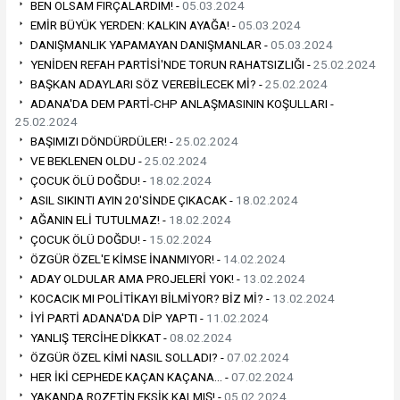
BEN OLSAM FIRÇALARDIM! -
05.03.2024
EMİR BÜYÜK YERDEN: KALKIN AYAĞA! -
05.03.2024
DANIŞMANLIK YAPAMAYAN DANIŞMANLAR -
05.03.2024
YENİDEN REFAH PARTİSİ'NDE TORUN RAHATSIZLIĞI -
25.02.2024
BAŞKAN ADAYLARI SÖZ VEREBİLECEK Mİ? -
25.02.2024
ADANA'DA DEM PARTİ-CHP ANLAŞMASININ KOŞULLARI -
25.02.2024
BAŞIMIZI DÖNDÜRDÜLER! -
25.02.2024
VE BEKLENEN OLDU -
25.02.2024
ÇOCUK ÖLÜ DOĞDU! -
18.02.2024
ASIL SIKINTI AYIN 20'SİNDE ÇIKACAK -
18.02.2024
AĞANIN ELİ TUTULMAZ! -
18.02.2024
ÇOCUK ÖLÜ DOĞDU! -
15.02.2024
ÖZGÜR ÖZEL'E KİMSE İNANMIYOR! -
14.02.2024
ADAY OLDULAR AMA PROJELERİ YOK! -
13.02.2024
KOCACIK MI POLİTİKAYI BİLMİYOR? BİZ Mİ? -
13.02.2024
İYİ PARTİ ADANA'DA DİP YAPTI -
11.02.2024
YANLIŞ TERCİHE DİKKAT -
08.02.2024
ÖZGÜR ÖZEL KİMİ NASIL SOLLADI? -
07.02.2024
HER İKİ CEPHEDE KAÇAN KAÇANA… -
07.02.2024
YAKANDA ROZETİN EKSİK KALMIŞ! -
05.02.2024