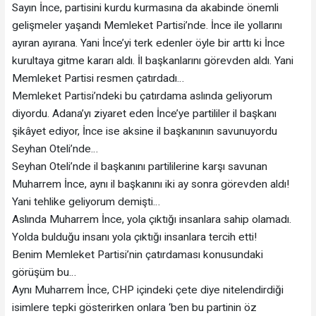
Sayın İnce, partisini kurdu kurmasına da akabinde önemli
gelişmeler yaşandı Memleket Partisi’nde. İnce ile yollarını
ayıran ayırana. Yani İnce’yi terk edenler öyle bir arttı ki İnce
kurultaya gitme kararı aldı. İl başkanlarını görevden aldı. Yani
Memleket Partisi resmen çatırdadı…
Memleket Partisi’ndeki bu çatırdama aslında geliyorum
diyordu. Adana’yı ziyaret eden İnce’ye partililer il başkanı
şikâyet ediyor, İnce ise aksine il başkanının savunuyordu
Seyhan Oteli’nde…
Seyhan Oteli’nde il başkanını partililerine karşı savunan
Muharrem İnce, aynı il başkanını iki ay sonra görevden aldı!
Yani tehlike geliyorum demişti…
Aslında Muharrem İnce, yola çıktığı insanlara sahip olamadı.
Yolda bulduğu insanı yola çıktığı insanlara tercih etti!
Benim Memleket Partisi’nin çatırdaması konusundaki
görüşüm bu…
Aynı Muharrem İnce, CHP içindeki çete diye nitelendirdiği
isimlere tepki gösterirken onlara ‘ben bu partinin öz