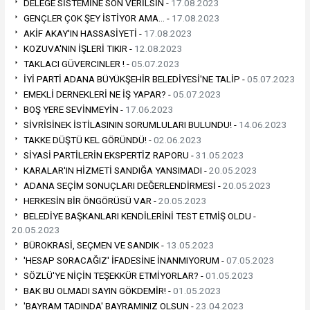
DELEGE SİSTEMİNE SON VERİLSİN -
17.08.2023
GENÇLER ÇOK ŞEY İSTİYOR AMA… -
17.08.2023
AKİF AKAY'IN HASSASİYETİ -
17.08.2023
KOZUVA'NIN İŞLERİ TIKIR -
12.08.2023
TAKLACI GÜVERCINLER ! -
05.07.2023
İYİ PARTİ ADANA BÜYÜKŞEHİR BELEDİYESİ'NE TALİP -
05.07.2023
EMEKLİ DERNEKLERİ NE İŞ YAPAR? -
05.07.2023
BOŞ YERE SEVİNMEYİN -
17.06.2023
SİVRİSİNEK İSTİLASININ SORUMLULARI BULUNDU! -
14.06.2023
TAKKE DÜŞTÜ KEL GÖRÜNDÜ! -
02.06.2023
SİYASİ PARTİLERİN EKSPERTİZ RAPORU -
31.05.2023
KARALAR'IN HİZMETİ SANDIĞA YANSIMADI -
20.05.2023
ADANA SEÇİM SONUÇLARI DEĞERLENDİRMESİ -
20.05.2023
HERKESİN BİR ÖNGÖRÜSÜ VAR -
20.05.2023
BELEDİYE BAŞKANLARI KENDİLERİNİ TEST ETMİŞ OLDU -
20.05.2023
BÜROKRASİ, SEÇMEN VE SANDIK -
13.05.2023
'HESAP SORACAĞIZ' İFADESİNE İNANMIYORUM -
07.05.2023
SÖZLÜ'YE NİÇİN TEŞEKKÜR ETMİYORLAR? -
01.05.2023
BAK BU OLMADI SAYIN GÖKDEMİR! -
01.05.2023
'BAYRAM TADINDA' BAYRAMINIZ OLSUN -
23.04.2023