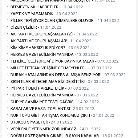
BİTMEYEN MUHABBETLER -
13.04.2022
YAPTIK VE YAPAMADIK -
13.04.2022
FİLLER TEPİŞİYOR OLAN ÇİMENLERE OLUYOR! -
11.04.2022
ÇİZEN ÇİZİLİR -
11.04.2022
AK PARTİ VE GRUPLAŞMALAR (2) -
11.04.2022
AK PARTİ VE GRUPLAŞMALAR! -
11.04.2022
KİM KİME HAKSIZLIK EDİYOR? -
13.03.2022
HERKES GAZETECİLERİN YANINDA -
13.03.2022
TEHLİKE 'GELİYORUM' DİYOR SAYIN KARALAR -
07.03.2022
MİLLET İTTİFAKI VE İŞİNE GELMEYENLER… -
07.03.2022
DURAK HATALARINDAN DERS ALMIŞA BENZİYOR! -
07.03.2022
SIKINTILAR BİTECEK AMA BİZ DE BİTTİK! -
07.03.2022
İYİ PARTİ'DEKİ HAREKETLİLİK -
07.03.2022
HERKES GAZETECİLERİN YANINDA -
07.03.2022
CHP'YE SAMİMİYET TESTİ ÇAĞRISI -
14.02.2022
KARALAR VE BASIN TOPLANTISI -
25.01.2022
NUR TOPU GİBİ TARTIŞMA KONUMUZ ÇIKTI -
24.01.2022
STOKÇU SİYASETÇİ! -
24.01.2022
VERİLENLE YETİNMEK ZORUNDAYIZ -
24.01.2022
DOĞRU SÖZE ŞAPKA ÇIKARILIR SAYIN KARALAR -
18.01.2022