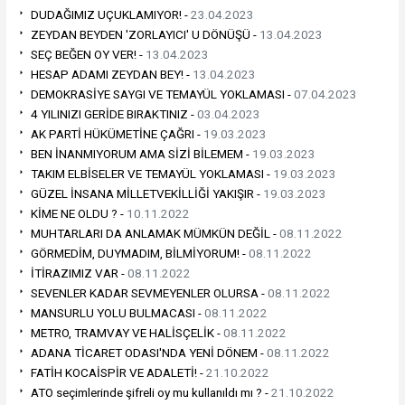
DUDAĞIMIZ UÇUKLAMIYOR! -
23.04.2023
ZEYDAN BEYDEN 'ZORLAYICI' U DÖNÜŞÜ -
13.04.2023
SEÇ BEĞEN OY VER! -
13.04.2023
HESAP ADAMI ZEYDAN BEY! -
13.04.2023
DEMOKRASİYE SAYGI VE TEMAYÜL YOKLAMASI -
07.04.2023
4 YILINIZI GERİDE BIRAKTINIZ -
03.04.2023
AK PARTİ HÜKÜMETİNE ÇAĞRI -
19.03.2023
BEN İNANMIYORUM AMA SİZİ BİLEMEM -
19.03.2023
TAKIM ELBİSELER VE TEMAYÜL YOKLAMASI -
19.03.2023
GÜZEL İNSANA MİLLETVEKİLLİĞİ YAKIŞIR -
19.03.2023
KİME NE OLDU ? -
10.11.2022
MUHTARLARI DA ANLAMAK MÜMKÜN DEĞİL -
08.11.2022
GÖRMEDİM, DUYMADIM, BİLMİYORUM! -
08.11.2022
İTİRAZIMIZ VAR -
08.11.2022
SEVENLER KADAR SEVMEYENLER OLURSA -
08.11.2022
MANSURLU YOLU BULMACASI -
08.11.2022
METRO, TRAMVAY VE HALİSÇELİK -
08.11.2022
ADANA TİCARET ODASI'NDA YENİ DÖNEM -
08.11.2022
FATİH KOCAİSPİR VE ADALETİ! -
21.10.2022
ATO seçimlerinde şifreli oy mu kullanıldı mı ? -
21.10.2022