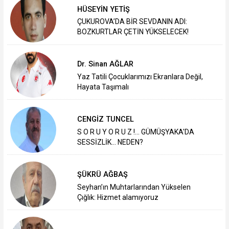
HÜSEYİN YETİŞ
ÇUKUROVA’DA BİR SEVDANIN ADI:
BOZKURTLAR ÇETİN YÜKSELECEK!
Dr. Sinan AĞLAR
Yaz Tatili Çocuklarımızı Ekranlara Değil,
Hayata Taşımalı
CENGİZ TUNCEL
S O R U Y O R U Z !... GÜMÜŞYAKA'DA
SESSİZLİK... NEDEN?
ŞÜKRÜ AĞBAŞ
Seyhan’ın Muhtarlarından Yükselen
Çığlık: Hizmet alamıyoruz