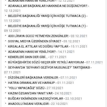
ADANA'NIN HAKKI MI YENİLİYOR? -
12.12.2021
ADANALILAR BAŞKANLAR HAKKINDA NE DÜŞÜNÜYOR? -
12.12.2021
BELEDİYE BAŞKANLIĞI YARIŞI İÇİN KÖŞE TUTMACA (2) -
11.12.2021
BELEDİYE BAŞKANLIĞI YARIŞI İÇİN KÖŞE TUTMACA (1) -
09.12.2021
400 LİRAYA GÜCÜ YETMEYEN ZENGİNLER! -
03.12.2021
SOSYAL MEDYA ÜZERİNDEN SİYASET -
03.12.2021
KIRSALA EL ATTILAR VE DOĞRU YAPTILAR -
15.11.2021
ADANA'NIN HAKKI MI YENİLİYOR? -
14.11.2021
KEMERLERİ SIKIN DER GİBİ… -
07.11.2021
BÜYÜKŞEHİR'DE SÖZÜ GEÇER BİR YETKİLİ ARIYORUM -
07.11.2021
SEYHAN'DA 'SEYHAN'I GEZİYOR MUSUNUZ?' TARTIŞMASI -
07.11.2021
DİZGİNLERİ BAŞKASINA VERENLER -
07.11.2021
HATIRA ORMANLARI VE HARNUP -
01.11.2021
'YOLU YAPACAĞIZ' SÖZÜ -
27.10.2021
KAZIM ÖZGAN'DAN YANIT VAR -
24.10.2021
BUĞDAY EKİMİNDEN VAZGEÇİYORLAR -
22.10.2021
ANADOLU İNSANI VEFALIDIR -
22.10.2021