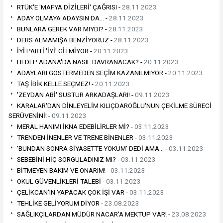
RTÜK'E 'MAFYA DİZİLERİ' ÇAĞRISI -
28.11.2023
ADAY OLMAYA ADAYSIN DA… -
28.11.2023
BUNLARA GEREK VAR MIYDI? -
28.11.2023
DERS ALMAMIŞA BENZİYORUZ -
28.11.2023
İYİ PARTİ 'İYİ' GİTMİYOR -
20.11.2023
HEDEP ADANA'DA NASIL DAVRANACAK? -
20.11.2023
ADAYLARI GÖSTERMEDEN SEÇİM KAZANILMIYOR -
20.11.2023
TAŞ İBİK KELLE SEÇMEZ! -
20.11.2023
'ZEYDAN ABİ' SUSTUR ARKADAŞLARI! -
09.11.2023
KARALAR'DAN DİNLEYELİM KILIÇDAROĞLU'NUN ÇEKİLME SÜRECİ
SERÜVENİNİ! -
09.11.2023
MERAL HANIMI İKNA EDEBİLİRLER Mİ? -
03.11.2023
TRENDEN İNENLER VE TRENE BİNENLER -
03.11.2023
'BUNDAN SONRA SİYASETTE YOKUM' DEDİ AMA… -
03.11.2023
SEBEBİNİ HİÇ SORGULADINIZ MI? -
03.11.2023
BİTMEYEN BAKIM VE ONARIM! -
03.11.2023
OKUL GÜVENLİKLERİ TALEBİ -
03.11.2023
ÇELİKCAN'IN YAPACAK ÇOK İŞİ VAR -
03.11.2023
TEHLİKE GELİYORUM DİYOR -
23.08.2023
SAĞLIKÇILARDAN MÜDÜR NACAR'A MEKTUP VAR! -
23.08.2023