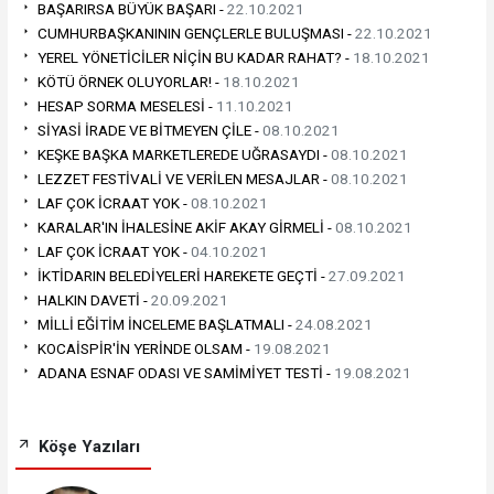
BAŞARIRSA BÜYÜK BAŞARI -
22.10.2021
CUMHURBAŞKANININ GENÇLERLE BULUŞMASI -
22.10.2021
YEREL YÖNETİCİLER NİÇİN BU KADAR RAHAT? -
18.10.2021
KÖTÜ ÖRNEK OLUYORLAR! -
18.10.2021
HESAP SORMA MESELESİ -
11.10.2021
SİYASİ İRADE VE BİTMEYEN ÇİLE -
08.10.2021
KEŞKE BAŞKA MARKETLEREDE UĞRASAYDI -
08.10.2021
LEZZET FESTİVALİ VE VERİLEN MESAJLAR -
08.10.2021
LAF ÇOK İCRAAT YOK -
08.10.2021
KARALAR'IN İHALESİNE AKİF AKAY GİRMELİ -
08.10.2021
LAF ÇOK İCRAAT YOK -
04.10.2021
İKTİDARIN BELEDİYELERİ HAREKETE GEÇTİ -
27.09.2021
HALKIN DAVETİ -
20.09.2021
MİLLİ EĞİTİM İNCELEME BAŞLATMALI -
24.08.2021
KOCAİSPİR'İN YERİNDE OLSAM -
19.08.2021
ADANA ESNAF ODASI VE SAMİMİYET TESTİ -
19.08.2021
Köşe Yazıları