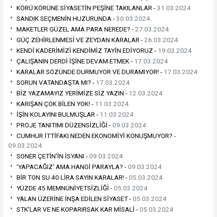
KÖRÜ KÖRÜNE SİYASETİN PEŞİNE TAKILANLAR -
31.03.2024
SANDIK SEÇMENİN HUZURUNDA -
30.03.2024
MAKETLER GÜZEL AMA PARA NEREDE? -
27.03.2024
GÜÇ ZEHİRLENMESİ VE ZEYDAN KARALAR -
26.03.2024
KENDİ KADERİMİZİ KENDİMİZ TAYİN EDİYORUZ -
19.03.2024
ÇALIŞANIN DERDİ İŞİNE DEVAM ETMEK -
17.03.2024
KARALAR SÖZÜNDE DURMUYOR VE DURAMIYOR! -
17.03.2024
SORUN VATANDAŞTA MI? -
17.03.2024
BİZ YAZAMAYIZ YERİMİZE SİZ YAZIN -
12.03.2024
KARIŞAN ÇOK BİLEN YOK! -
11.03.2024
İŞİN KOLAYINI BULMUŞLAR -
11.03.2024
PROJE TANITIMI DÜZENSİZLİĞİ -
09.03.2024
CUMHUR İTTİFAKI NEDEN EKONOMİYİ KONUŞMUYOR? -
09.03.2024
SONER ÇETİN'İN İSYANI -
09.03.2024
'YAPACAĞIZ' AMA HANGİ PARAYLA? -
09.03.2024
BİR TON SU 40 LİRA SAYIN KARALAR! -
05.03.2024
YÜZDE 45 MEMNUNİYETSİZLİĞİ -
05.03.2024
YALAN ÜZERİNE İNŞA EDİLEN SİYASET -
05.03.2024
STK'LAR VE NE KOPARIRSAK KAR MİSALİ -
05.03.2024