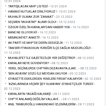
12.01.2024
TARTIŞILACAK MHP LİSTESİ -
12.01.2024
HAMASİ NUTUKLAR DİNLİYORUZ ! -
10.01.2024
MUHALİF OLMAK ZOR 'ZANAAT' -
23.12.2023
SEÇMEN 'MUHATAP' ALINIR OLDU! -
16.12.2023
ÖZGÜR ÖZEL'İN KARALAR'DAN HABERİ YOK -
16.12.2023
BANE NE OLUYOR Kİ! -
16.12.2023
MEMNUNİYET ANKETİ! -
16.12.2023
AK PARTİ VE MHP'DE DERİN SESSİZLİK -
11.12.2023
TAM BİR FİYASKOSUN YÜREĞİR İLÇE SAĞLIK MÜDÜRLÜĞÜ! -
11.12.2023
MUHALEFET İLE GAZETECİLER YER DEĞİŞTİRDİ! -
08.12.2023
KARALAR NEYE GÜVENİYOR? -
08.12.2023
YEREL SEÇİMLERDE CHP'NİN DEZAVANTAJLARI… -
08.12.2023
'BEN ADAYIM' SÖZÜ İLE MEYDAN OKUYOR -
05.12.2023
SİYASETTE ESKİLERDEN YENİLERE FIRSAT KALMIYOR -
02.12.2023
'AZIKLARINDA HİÇBİR ŞEY OLMAYAN' SİYASETÇİLER TÜREDİ -
02.12.2023
KARALAR'IN YASAĞI KALKMIŞ! -
28.11.2023
CHP'Yİ ANLAMIŞ DEĞİLİM VALLAHİ… -
28.11.2023
ANIL TANBUROĞLU HAKKINDAKİ İZLENİMLERİM -
28.11.2023