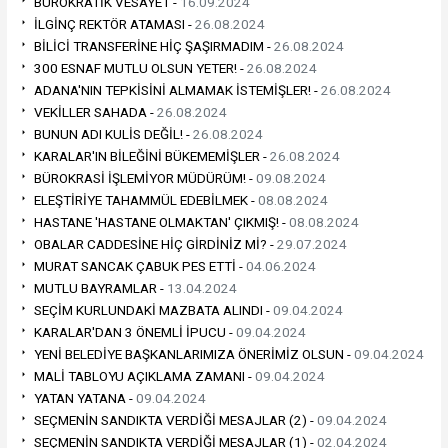
BÜROKRATİK VESAYET -
16.09.2024
İLGİNÇ REKTÖR ATAMASI -
26.08.2024
BİLİCİ TRANSFERİNE HİÇ ŞAŞIRMADIM -
26.08.2024
300 ESNAF MUTLU OLSUN YETER! -
26.08.2024
ADANA'NIN TEPKİSİNİ ALMAMAK İSTEMİŞLER! -
26.08.2024
VEKİLLER SAHADA -
26.08.2024
BUNUN ADI KULİS DEĞİL! -
26.08.2024
KARALAR'IN BİLEĞİNİ BÜKEMEMİŞLER -
26.08.2024
BÜROKRASİ İŞLEMİYOR MÜDÜRÜM! -
09.08.2024
ELEŞTİRİYE TAHAMMÜL EDEBİLMEK -
08.08.2024
HASTANE 'HASTANE OLMAKTAN' ÇIKMIŞ! -
08.08.2024
OBALAR CADDESİNE HİÇ GİRDİNİZ Mİ? -
29.07.2024
MURAT SANCAK ÇABUK PES ETTİ -
04.06.2024
MUTLU BAYRAMLAR -
13.04.2024
SEÇİM KURLUNDAKİ MAZBATA ALINDI -
09.04.2024
KARALAR'DAN 3 ÖNEMLİ İPUCU -
09.04.2024
YENİ BELEDİYE BAŞKANLARIMIZA ÖNERİMİZ OLSUN -
09.04.2024
MALİ TABLOYU AÇIKLAMA ZAMANI -
09.04.2024
YATAN YATANA -
09.04.2024
SEÇMENİN SANDIKTA VERDİĞİ MESAJLAR (2) -
09.04.2024
SEÇMENİN SANDIKTA VERDİĞİ MESAJLAR (1) -
02.04.2024