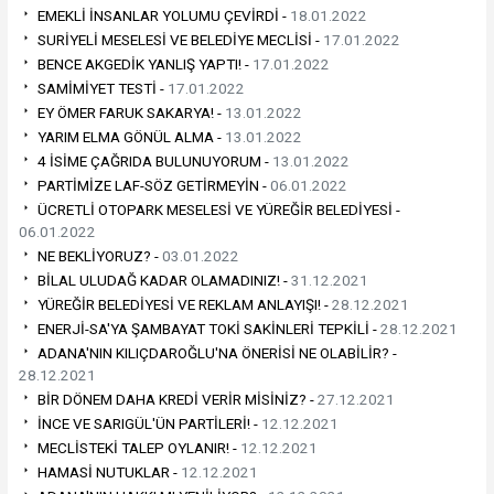
EMEKLİ İNSANLAR YOLUMU ÇEVİRDİ -
18.01.2022
SURİYELİ MESELESİ VE BELEDİYE MECLİSİ -
17.01.2022
BENCE AKGEDİK YANLIŞ YAPTI! -
17.01.2022
SAMİMİYET TESTİ -
17.01.2022
EY ÖMER FARUK SAKARYA! -
13.01.2022
YARIM ELMA GÖNÜL ALMA -
13.01.2022
4 İSİME ÇAĞRIDA BULUNUYORUM -
13.01.2022
PARTİMİZE LAF-SÖZ GETİRMEYİN -
06.01.2022
ÜCRETLİ OTOPARK MESELESİ VE YÜREĞİR BELEDİYESİ -
06.01.2022
NE BEKLİYORUZ? -
03.01.2022
BİLAL ULUDAĞ KADAR OLAMADINIZ! -
31.12.2021
YÜREĞİR BELEDİYESİ VE REKLAM ANLAYIŞI! -
28.12.2021
ENERJİ-SA'YA ŞAMBAYAT TOKİ SAKİNLERİ TEPKİLİ -
28.12.2021
ADANA'NIN KILIÇDAROĞLU'NA ÖNERİSİ NE OLABİLİR? -
28.12.2021
BİR DÖNEM DAHA KREDİ VERİR MİSİNİZ? -
27.12.2021
İNCE VE SARIGÜL'ÜN PARTİLERİ! -
12.12.2021
MECLİSTEKİ TALEP OYLANIR! -
12.12.2021
HAMASİ NUTUKLAR -
12.12.2021