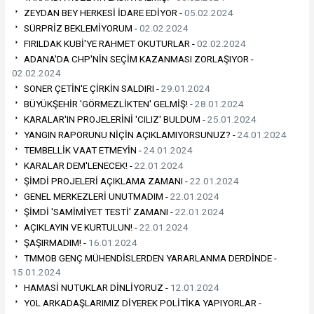
ZEYDAN BEY HERKESİ İDARE EDİYOR -
05.02.2024
SÜRPRİZ BEKLEMİYORUM -
02.02.2024
FIRILDAK KUBİ'YE RAHMET OKUTURLAR -
02.02.2024
ADANA'DA CHP'NİN SEÇİM KAZANMASI ZORLAŞIYOR -
02.02.2024
SONER ÇETİN'E ÇİRKİN SALDIRI -
29.01.2024
BÜYÜKŞEHİR 'GÖRMEZLİKTEN' GELMİŞ! -
28.01.2024
KARALAR'IN PROJELERİNİ 'CILIZ' BULDUM -
25.01.2024
YANGIN RAPORUNU NİÇİN AÇIKLAMIYORSUNUZ? -
24.01.2024
TEMBELLİK VAAT ETMEYİN -
24.01.2024
KARALAR DEM'LENECEK! -
22.01.2024
ŞİMDİ PROJELERİ AÇIKLAMA ZAMANI -
22.01.2024
GENEL MERKEZLERİ UNUTMADIM -
22.01.2024
ŞİMDİ 'SAMİMİYET TESTİ' ZAMANI -
22.01.2024
AÇIKLAYIN VE KURTULUN! -
22.01.2024
ŞAŞIRMADIM! -
16.01.2024
TMMOB GENÇ MÜHENDİSLERDEN YARARLANMA DERDİNDE -
15.01.2024
HAMASİ NUTUKLAR DİNLİYORUZ -
12.01.2024
YOL ARKADAŞLARIMIZ DİYEREK POLİTİKA YAPIYORLAR -