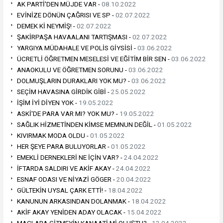
AK PARTİ'DEN MÜJDE VAR -
08.10.2022
EVİNİZE DÖNÜN ÇAĞRISI VE SP -
02.07.2022
DEMEK Kİ NEYMİŞ! -
02.07.2022
ŞAKİRPAŞA HAVAALANI TARTIŞMASI -
02.07.2022
YARGIYA MÜDAHALE VE POLİS GİYSİSİ -
03.06.2022
ÜCRETLİ ÖĞRETMEN MESELESİ VE EĞİTİM BİR SEN -
03.06.2022
ANAOKULU VE ÖĞRETMEN SORUNU -
03.06.2022
DOLMUŞLARIN DURAKLARI YOK MU? -
03.06.2022
SEÇİM HAVASINA GİRDİK GİBİ -
25.05.2022
İŞİM İYİ DİYEN YOK -
19.05.2022
ASKİ'DE PARA VAR MI? YOK MU? -
19.05.2022
SAĞLIK HİZMETİNDEN KİMSE MEMNUN DEĞİL -
01.05.2022
KIVIRMAK MODA OLDU -
01.05.2022
HER ŞEYE PARA BULUYORLAR -
01.05.2022
EMEKLİ DERNEKLERİ NE İÇİN VAR? -
24.04.2022
İFTARDA SALDIRI VE AKİF AKAY -
24.04.2022
ESNAF ODASI VE NİYAZİ GÖGER -
20.04.2022
GÜLTEKİN UYSAL ÇARK ETTİ! -
18.04.2022
KANUNUN ARKASINDAN DOLANMAK -
18.04.2022
AKİF AKAY YENİDEN ADAY OLACAK -
15.04.2022
MAÇLARA GİTMEYİN KANAATİ Mİ OLUŞTU? -
13.04.2022