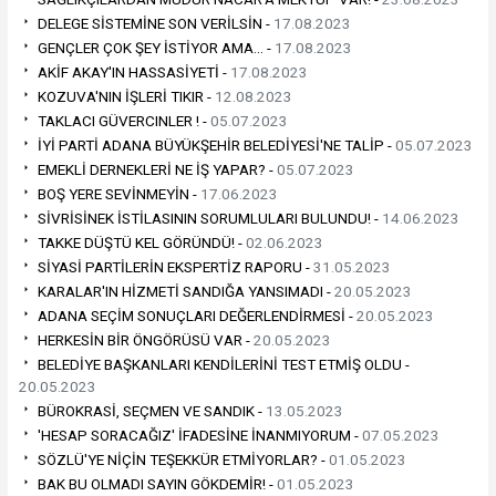
DELEGE SİSTEMİNE SON VERİLSİN -
17.08.2023
GENÇLER ÇOK ŞEY İSTİYOR AMA… -
17.08.2023
AKİF AKAY'IN HASSASİYETİ -
17.08.2023
KOZUVA'NIN İŞLERİ TIKIR -
12.08.2023
TAKLACI GÜVERCINLER ! -
05.07.2023
İYİ PARTİ ADANA BÜYÜKŞEHİR BELEDİYESİ'NE TALİP -
05.07.2023
EMEKLİ DERNEKLERİ NE İŞ YAPAR? -
05.07.2023
BOŞ YERE SEVİNMEYİN -
17.06.2023
SİVRİSİNEK İSTİLASININ SORUMLULARI BULUNDU! -
14.06.2023
TAKKE DÜŞTÜ KEL GÖRÜNDÜ! -
02.06.2023
SİYASİ PARTİLERİN EKSPERTİZ RAPORU -
31.05.2023
KARALAR'IN HİZMETİ SANDIĞA YANSIMADI -
20.05.2023
ADANA SEÇİM SONUÇLARI DEĞERLENDİRMESİ -
20.05.2023
HERKESİN BİR ÖNGÖRÜSÜ VAR -
20.05.2023
BELEDİYE BAŞKANLARI KENDİLERİNİ TEST ETMİŞ OLDU -
20.05.2023
BÜROKRASİ, SEÇMEN VE SANDIK -
13.05.2023
'HESAP SORACAĞIZ' İFADESİNE İNANMIYORUM -
07.05.2023
SÖZLÜ'YE NİÇİN TEŞEKKÜR ETMİYORLAR? -
01.05.2023
BAK BU OLMADI SAYIN GÖKDEMİR! -
01.05.2023