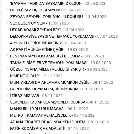
'BAYRAM TADINDA' BAYRAMINIZ OLSUN -
23.04.2023
DUDAĞIMIZ UÇUKLAMIYOR! -
23.04.2023
ZEYDAN BEYDEN 'ZORLAYICI' U DÖNÜŞÜ -
13.04.2023
SEÇ BEĞEN OY VER! -
13.04.2023
HESAP ADAMI ZEYDAN BEY! -
13.04.2023
DEMOKRASİYE SAYGI VE TEMAYÜL YOKLAMASI -
07.04.2023
4 YILINIZI GERİDE BIRAKTINIZ -
03.04.2023
AK PARTİ HÜKÜMETİNE ÇAĞRI -
19.03.2023
BEN İNANMIYORUM AMA SİZİ BİLEMEM -
19.03.2023
TAKIM ELBİSELER VE TEMAYÜL YOKLAMASI -
19.03.2023
GÜZEL İNSANA MİLLETVEKİLLİĞİ YAKIŞIR -
19.03.2023
KİME NE OLDU ? -
10.11.2022
MUHTARLARI DA ANLAMAK MÜMKÜN DEĞİL -
08.11.2022
GÖRMEDİM, DUYMADIM, BİLMİYORUM! -
08.11.2022
İTİRAZIMIZ VAR -
08.11.2022
SEVENLER KADAR SEVMEYENLER OLURSA -
08.11.2022
MANSURLU YOLU BULMACASI -
08.11.2022
METRO, TRAMVAY VE HALİSÇELİK -
08.11.2022
ADANA TİCARET ODASI'NDA YENİ DÖNEM -
08.11.2022
FATİH KOCAİSPİR VE ADALETİ! -
21.10.2022