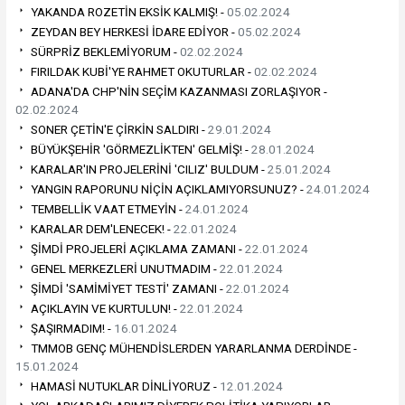
YAKANDA ROZETİN EKSİK KALMIŞ! -
05.02.2024
ZEYDAN BEY HERKESİ İDARE EDİYOR -
05.02.2024
SÜRPRİZ BEKLEMİYORUM -
02.02.2024
FIRILDAK KUBİ'YE RAHMET OKUTURLAR -
02.02.2024
ADANA'DA CHP'NİN SEÇİM KAZANMASI ZORLAŞIYOR -
02.02.2024
SONER ÇETİN'E ÇİRKİN SALDIRI -
29.01.2024
BÜYÜKŞEHİR 'GÖRMEZLİKTEN' GELMİŞ! -
28.01.2024
KARALAR'IN PROJELERİNİ 'CILIZ' BULDUM -
25.01.2024
YANGIN RAPORUNU NİÇİN AÇIKLAMIYORSUNUZ? -
24.01.2024
TEMBELLİK VAAT ETMEYİN -
24.01.2024
KARALAR DEM'LENECEK! -
22.01.2024
ŞİMDİ PROJELERİ AÇIKLAMA ZAMANI -
22.01.2024
GENEL MERKEZLERİ UNUTMADIM -
22.01.2024
ŞİMDİ 'SAMİMİYET TESTİ' ZAMANI -
22.01.2024
AÇIKLAYIN VE KURTULUN! -
22.01.2024
ŞAŞIRMADIM! -
16.01.2024
TMMOB GENÇ MÜHENDİSLERDEN YARARLANMA DERDİNDE -
15.01.2024
HAMASİ NUTUKLAR DİNLİYORUZ -
12.01.2024