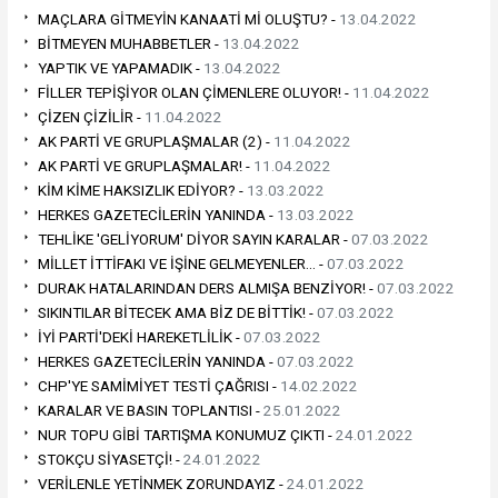
MAÇLARA GİTMEYİN KANAATİ Mİ OLUŞTU? -
13.04.2022
BİTMEYEN MUHABBETLER -
13.04.2022
YAPTIK VE YAPAMADIK -
13.04.2022
FİLLER TEPİŞİYOR OLAN ÇİMENLERE OLUYOR! -
11.04.2022
ÇİZEN ÇİZİLİR -
11.04.2022
AK PARTİ VE GRUPLAŞMALAR (2) -
11.04.2022
AK PARTİ VE GRUPLAŞMALAR! -
11.04.2022
KİM KİME HAKSIZLIK EDİYOR? -
13.03.2022
HERKES GAZETECİLERİN YANINDA -
13.03.2022
TEHLİKE 'GELİYORUM' DİYOR SAYIN KARALAR -
07.03.2022
MİLLET İTTİFAKI VE İŞİNE GELMEYENLER… -
07.03.2022
DURAK HATALARINDAN DERS ALMIŞA BENZİYOR! -
07.03.2022
SIKINTILAR BİTECEK AMA BİZ DE BİTTİK! -
07.03.2022
İYİ PARTİ'DEKİ HAREKETLİLİK -
07.03.2022
HERKES GAZETECİLERİN YANINDA -
07.03.2022
CHP'YE SAMİMİYET TESTİ ÇAĞRISI -
14.02.2022
KARALAR VE BASIN TOPLANTISI -
25.01.2022
NUR TOPU GİBİ TARTIŞMA KONUMUZ ÇIKTI -
24.01.2022
STOKÇU SİYASETÇİ! -
24.01.2022
VERİLENLE YETİNMEK ZORUNDAYIZ -
24.01.2022