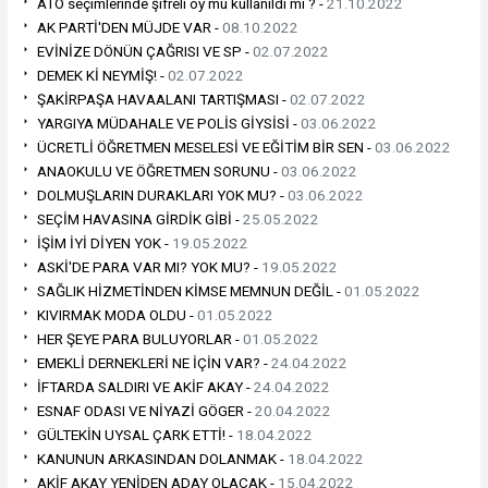
ATO seçimlerinde şifreli oy mu kullanıldı mı ? -
21.10.2022
AK PARTİ'DEN MÜJDE VAR -
08.10.2022
EVİNİZE DÖNÜN ÇAĞRISI VE SP -
02.07.2022
DEMEK Kİ NEYMİŞ! -
02.07.2022
ŞAKİRPAŞA HAVAALANI TARTIŞMASI -
02.07.2022
YARGIYA MÜDAHALE VE POLİS GİYSİSİ -
03.06.2022
ÜCRETLİ ÖĞRETMEN MESELESİ VE EĞİTİM BİR SEN -
03.06.2022
ANAOKULU VE ÖĞRETMEN SORUNU -
03.06.2022
DOLMUŞLARIN DURAKLARI YOK MU? -
03.06.2022
SEÇİM HAVASINA GİRDİK GİBİ -
25.05.2022
İŞİM İYİ DİYEN YOK -
19.05.2022
ASKİ'DE PARA VAR MI? YOK MU? -
19.05.2022
SAĞLIK HİZMETİNDEN KİMSE MEMNUN DEĞİL -
01.05.2022
KIVIRMAK MODA OLDU -
01.05.2022
HER ŞEYE PARA BULUYORLAR -
01.05.2022
EMEKLİ DERNEKLERİ NE İÇİN VAR? -
24.04.2022
İFTARDA SALDIRI VE AKİF AKAY -
24.04.2022
ESNAF ODASI VE NİYAZİ GÖGER -
20.04.2022
GÜLTEKİN UYSAL ÇARK ETTİ! -
18.04.2022
KANUNUN ARKASINDAN DOLANMAK -
18.04.2022
AKİF AKAY YENİDEN ADAY OLACAK -
15.04.2022