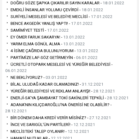
DOĞRU SÖZE ŞAPKA ÇIKARILIR SAYIN KARALAR -
18.01.2022
EMEKLİ İNSANLAR YOLUMU ÇEVİRDİ -
18.01.2022
SURİYELİ MESELESİ VE BELEDİYE MECLİSİ -
17.01.2022
BENCE AKGEDİK YANLIŞ YAPTI! -
17.01.2022
SAMİMİYET TESTİ -
17.01.2022
EY ÖMER FARUK SAKARYA! -
13.01.2022
YARIM ELMA GÖNÜL ALMA -
13.01.2022
4 İSİME ÇAĞRIDA BULUNUYORUM -
13.01.2022
PARTİMİZE LAF-SÖZ GETİRMEYİN -
06.01.2022
ÜCRETLİ OTOPARK MESELESİ VE YÜREĞİR BELEDİYESİ -
06.01.2022
NE BEKLİYORUZ? -
03.01.2022
BİLAL ULUDAĞ KADAR OLAMADINIZ! -
31.12.2021
YÜREĞİR BELEDİYESİ VE REKLAM ANLAYIŞI! -
28.12.2021
ENERJİ-SA'YA ŞAMBAYAT TOKİ SAKİNLERİ TEPKİLİ -
28.12.2021
ADANA'NIN KILIÇDAROĞLU'NA ÖNERİSİ NE OLABİLİR? -
28.12.2021
BİR DÖNEM DAHA KREDİ VERİR MİSİNİZ? -
27.12.2021
İNCE VE SARIGÜL'ÜN PARTİLERİ! -
12.12.2021
MECLİSTEKİ TALEP OYLANIR! -
12.12.2021
HAMASİ NUTUKLAR -
12.12.2021