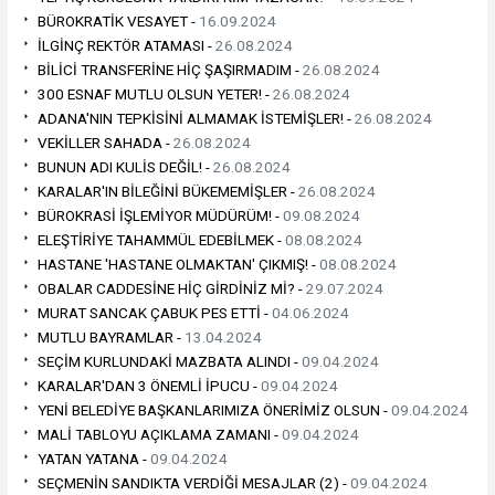
BÜROKRATİK VESAYET -
16.09.2024
İLGİNÇ REKTÖR ATAMASI -
26.08.2024
BİLİCİ TRANSFERİNE HİÇ ŞAŞIRMADIM -
26.08.2024
300 ESNAF MUTLU OLSUN YETER! -
26.08.2024
ADANA'NIN TEPKİSİNİ ALMAMAK İSTEMİŞLER! -
26.08.2024
VEKİLLER SAHADA -
26.08.2024
BUNUN ADI KULİS DEĞİL! -
26.08.2024
KARALAR'IN BİLEĞİNİ BÜKEMEMİŞLER -
26.08.2024
BÜROKRASİ İŞLEMİYOR MÜDÜRÜM! -
09.08.2024
ELEŞTİRİYE TAHAMMÜL EDEBİLMEK -
08.08.2024
HASTANE 'HASTANE OLMAKTAN' ÇIKMIŞ! -
08.08.2024
OBALAR CADDESİNE HİÇ GİRDİNİZ Mİ? -
29.07.2024
MURAT SANCAK ÇABUK PES ETTİ -
04.06.2024
MUTLU BAYRAMLAR -
13.04.2024
SEÇİM KURLUNDAKİ MAZBATA ALINDI -
09.04.2024
KARALAR'DAN 3 ÖNEMLİ İPUCU -
09.04.2024
YENİ BELEDİYE BAŞKANLARIMIZA ÖNERİMİZ OLSUN -
09.04.2024
MALİ TABLOYU AÇIKLAMA ZAMANI -
09.04.2024
YATAN YATANA -
09.04.2024
SEÇMENİN SANDIKTA VERDİĞİ MESAJLAR (2) -
09.04.2024