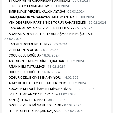
STK'LAR VE NE KOPARIRSAK KAR MİSALİ -
05.03.2024
BEN OLSAM FIRÇALARDIM! -
05.03.2024
EMİR BÜYÜK YERDEN: KALKIN AYAĞA! -
05.03.2024
DANIŞMANLIK YAPAMAYAN DANIŞMANLAR -
05.03.2024
YENİDEN REFAH PARTİSİ'NDE TORUN RAHATSIZLIĞI -
25.02.2024
BAŞKAN ADAYLARI SÖZ VEREBİLECEK Mİ? -
25.02.2024
ADANA'DA DEM PARTİ-CHP ANLAŞMASININ KOŞULLARI -
25.02.2024
BAŞIMIZI DÖNDÜRDÜLER! -
25.02.2024
VE BEKLENEN OLDU -
25.02.2024
ÇOCUK ÖLÜ DOĞDU! -
18.02.2024
ASIL SIKINTI AYIN 20'SİNDE ÇIKACAK -
18.02.2024
AĞANIN ELİ TUTULMAZ! -
18.02.2024
ÇOCUK ÖLÜ DOĞDU! -
15.02.2024
ÖZGÜR ÖZEL'E KİMSE İNANMIYOR! -
14.02.2024
ADAY OLDULAR AMA PROJELERİ YOK! -
13.02.2024
KOCACIK MI POLİTİKAYI BİLMİYOR? BİZ Mİ? -
13.02.2024
İYİ PARTİ ADANA'DA DİP YAPTI -
11.02.2024
YANLIŞ TERCİHE DİKKAT -
08.02.2024
ÖZGÜR ÖZEL KİMİ NASIL SOLLADI? -
07.02.2024
HER İKİ CEPHEDE KAÇAN KAÇANA… -
07.02.2024