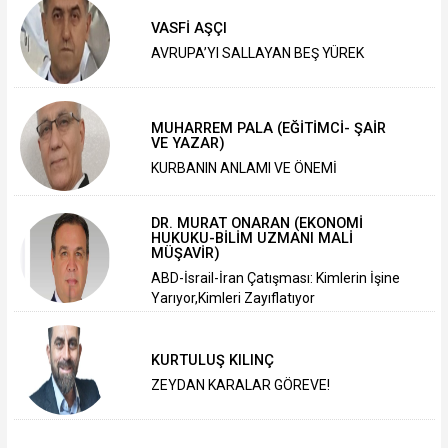
VASFİ AŞÇI
AVRUPA’YI SALLAYAN BEŞ YÜREK
MUHARREM PALA (EĞİTİMCİ- ŞAİR
VE YAZAR)
KURBANIN ANLAMI VE ÖNEMİ
DR. MURAT ONARAN (EKONOMİ
HUKUKU-BİLİM UZMANI MALİ
MÜŞAVİR)
ABD-İsrail-İran Çatışması: Kimlerin İşine
Yarıyor,Kimleri Zayıflatıyor
KURTULUŞ KILINÇ
ZEYDAN KARALAR GÖREVE!