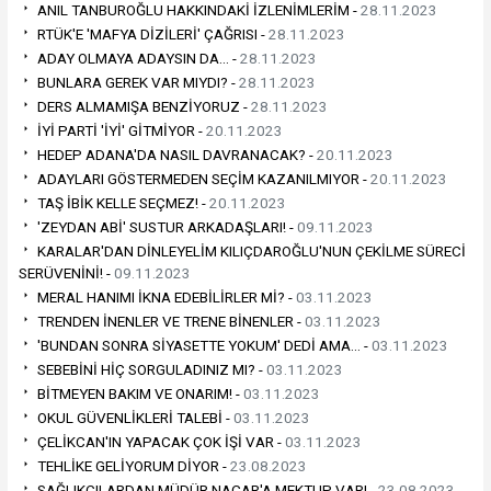
ANIL TANBUROĞLU HAKKINDAKİ İZLENİMLERİM -
28.11.2023
RTÜK'E 'MAFYA DİZİLERİ' ÇAĞRISI -
28.11.2023
ADAY OLMAYA ADAYSIN DA… -
28.11.2023
BUNLARA GEREK VAR MIYDI? -
28.11.2023
DERS ALMAMIŞA BENZİYORUZ -
28.11.2023
İYİ PARTİ 'İYİ' GİTMİYOR -
20.11.2023
HEDEP ADANA'DA NASIL DAVRANACAK? -
20.11.2023
ADAYLARI GÖSTERMEDEN SEÇİM KAZANILMIYOR -
20.11.2023
TAŞ İBİK KELLE SEÇMEZ! -
20.11.2023
'ZEYDAN ABİ' SUSTUR ARKADAŞLARI! -
09.11.2023
KARALAR'DAN DİNLEYELİM KILIÇDAROĞLU'NUN ÇEKİLME SÜRECİ
SERÜVENİNİ! -
09.11.2023
MERAL HANIMI İKNA EDEBİLİRLER Mİ? -
03.11.2023
TRENDEN İNENLER VE TRENE BİNENLER -
03.11.2023
'BUNDAN SONRA SİYASETTE YOKUM' DEDİ AMA… -
03.11.2023
SEBEBİNİ HİÇ SORGULADINIZ MI? -
03.11.2023
BİTMEYEN BAKIM VE ONARIM! -
03.11.2023
OKUL GÜVENLİKLERİ TALEBİ -
03.11.2023
ÇELİKCAN'IN YAPACAK ÇOK İŞİ VAR -
03.11.2023
TEHLİKE GELİYORUM DİYOR -
23.08.2023
SAĞLIKÇILARDAN MÜDÜR NACAR'A MEKTUP VAR! -
23.08.2023