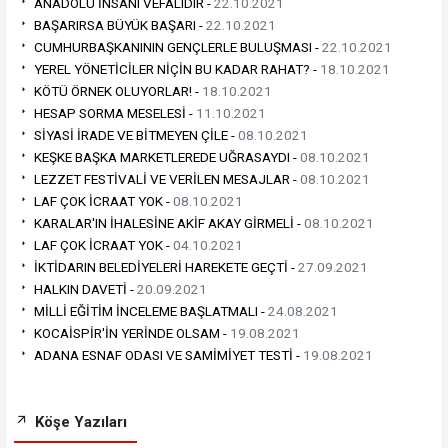
ANADOLU İNSANI VEFALIDIR -
22.10.2021
BAŞARIRSA BÜYÜK BAŞARI -
22.10.2021
CUMHURBAŞKANININ GENÇLERLE BULUŞMASI -
22.10.2021
YEREL YÖNETİCİLER NİÇİN BU KADAR RAHAT? -
18.10.2021
KÖTÜ ÖRNEK OLUYORLAR! -
18.10.2021
HESAP SORMA MESELESİ -
11.10.2021
SİYASİ İRADE VE BİTMEYEN ÇİLE -
08.10.2021
KEŞKE BAŞKA MARKETLEREDE UĞRASAYDI -
08.10.2021
LEZZET FESTİVALİ VE VERİLEN MESAJLAR -
08.10.2021
LAF ÇOK İCRAAT YOK -
08.10.2021
KARALAR'IN İHALESİNE AKİF AKAY GİRMELİ -
08.10.2021
LAF ÇOK İCRAAT YOK -
04.10.2021
İKTİDARIN BELEDİYELERİ HAREKETE GEÇTİ -
27.09.2021
HALKIN DAVETİ -
20.09.2021
MİLLİ EĞİTİM İNCELEME BAŞLATMALI -
24.08.2021
KOCAİSPİR'İN YERİNDE OLSAM -
19.08.2021
ADANA ESNAF ODASI VE SAMİMİYET TESTİ -
19.08.2021
Köşe Yazıları