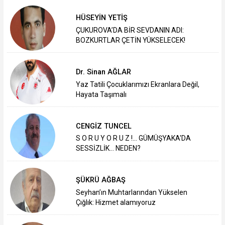
HÜSEYİN YETİŞ
ÇUKUROVA’DA BİR SEVDANIN ADI:
BOZKURTLAR ÇETİN YÜKSELECEK!
Dr. Sinan AĞLAR
Yaz Tatili Çocuklarımızı Ekranlara Değil,
Hayata Taşımalı
CENGİZ TUNCEL
S O R U Y O R U Z !... GÜMÜŞYAKA'DA
SESSİZLİK... NEDEN?
ŞÜKRÜ AĞBAŞ
Seyhan’ın Muhtarlarından Yükselen
Çığlık: Hizmet alamıyoruz