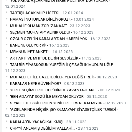
YOL ARKADAŞLARIMIZ DİYEREK POLİTİKA YAPIYORLAR -
12.01.2024
TARTIŞILACAK MHP LİSTESİ -
12.01.2024
HAMASİ NUTUKLAR DİNLİYORUZ ! -
10.01.2024
MUHALİF OLMAK ZOR 'ZANAAT' -
23.12.2023
SEÇMEN 'MUHATAP' ALINIR OLDU! -
16.12.2023
ÖZGÜR ÖZEL'İN KARALAR'DAN HABERİ YOK -
16.12.2023
BANE NE OLUYOR Kİ! -
16.12.2023
MEMNUNİYET ANKETİ! -
16.12.2023
AK PARTİ VE MHP'DE DERİN SESSİZLİK -
11.12.2023
TAM BİR FİYASKOSUN YÜREĞİR İLÇE SAĞLIK MÜDÜRLÜĞÜ! -
11.12.2023
MUHALEFET İLE GAZETECİLER YER DEĞİŞTİRDİ! -
08.12.2023
KARALAR NEYE GÜVENİYOR? -
08.12.2023
YEREL SEÇİMLERDE CHP'NİN DEZAVANTAJLARI… -
08.12.2023
'BEN ADAYIM' SÖZÜ İLE MEYDAN OKUYOR -
05.12.2023
SİYASETTE ESKİLERDEN YENİLERE FIRSAT KALMIYOR -
02.12.2023
'AZIKLARINDA HİÇBİR ŞEY OLMAYAN' SİYASETÇİLER TÜREDİ -
02.12.2023
KARALAR'IN YASAĞI KALKMIŞ! -
28.11.2023
CHP'Yİ ANLAMIŞ DEĞİLİM VALLAHİ… -
28.11.2023