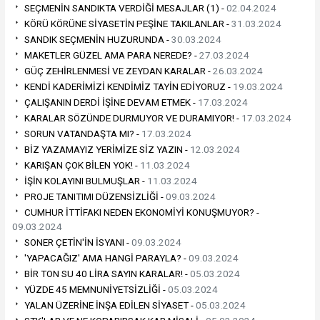
SEÇMENİN SANDIKTA VERDİĞİ MESAJLAR (1) -
02.04.2024
KÖRÜ KÖRÜNE SİYASETİN PEŞİNE TAKILANLAR -
31.03.2024
SANDIK SEÇMENİN HUZURUNDA -
30.03.2024
MAKETLER GÜZEL AMA PARA NEREDE? -
27.03.2024
GÜÇ ZEHİRLENMESİ VE ZEYDAN KARALAR -
26.03.2024
KENDİ KADERİMİZİ KENDİMİZ TAYİN EDİYORUZ -
19.03.2024
ÇALIŞANIN DERDİ İŞİNE DEVAM ETMEK -
17.03.2024
KARALAR SÖZÜNDE DURMUYOR VE DURAMIYOR! -
17.03.2024
SORUN VATANDAŞTA MI? -
17.03.2024
BİZ YAZAMAYIZ YERİMİZE SİZ YAZIN -
12.03.2024
KARIŞAN ÇOK BİLEN YOK! -
11.03.2024
İŞİN KOLAYINI BULMUŞLAR -
11.03.2024
PROJE TANITIMI DÜZENSİZLİĞİ -
09.03.2024
CUMHUR İTTİFAKI NEDEN EKONOMİYİ KONUŞMUYOR? -
09.03.2024
SONER ÇETİN'İN İSYANI -
09.03.2024
'YAPACAĞIZ' AMA HANGİ PARAYLA? -
09.03.2024
BİR TON SU 40 LİRA SAYIN KARALAR! -
05.03.2024
YÜZDE 45 MEMNUNİYETSİZLİĞİ -
05.03.2024
YALAN ÜZERİNE İNŞA EDİLEN SİYASET -
05.03.2024