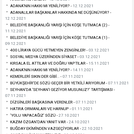
ADANA'NIN HAKKI MI YENİLİYOR? -
12.12.2021
ADANALILAR BAŞKANLAR HAKKINDA NE DÜŞÜNÜYOR? -
12.12.2021
BELEDİYE BAŞKANLIĞI YARIŞI İÇİN KÖŞE TUTMACA (2) -
11.12.2021
BELEDİYE BAŞKANLIĞI YARIŞI İÇİN KÖŞE TUTMACA (1) -
09.12.2021
400 LİRAYA GÜCÜ YETMEYEN ZENGİNLER! -
03.12.2021
SOSYAL MEDYA ÜZERİNDEN SİYASET -
03.12.2021
KIRSALA EL ATTILAR VE DOĞRU YAPTILAR -
15.11.2021
ADANA'NIN HAKKI MI YENİLİYOR? -
14.11.2021
KEMERLERİ SIKIN DER GİBİ… -
07.11.2021
BÜYÜKŞEHİR'DE SÖZÜ GEÇER BİR YETKİLİ ARIYORUM -
07.11.2021
SEYHAN'DA 'SEYHAN'I GEZİYOR MUSUNUZ?' TARTIŞMASI -
07.11.2021
DİZGİNLERİ BAŞKASINA VERENLER -
07.11.2021
HATIRA ORMANLARI VE HARNUP -
01.11.2021
'YOLU YAPACAĞIZ' SÖZÜ -
27.10.2021
KAZIM ÖZGAN'DAN YANIT VAR -
24.10.2021
BUĞDAY EKİMİNDEN VAZGEÇİYORLAR -
22.10.2021