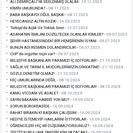
ALİ DEMİRÇALI’YA SESLENMİŞ OLALIM -
10.11.2025
KİMİN UMURUNDA? -
08.11.2025
BABA BAŞKAYDI OĞUL BAŞKA! -
08.11.2025
HEYECANSIZ ALTIN KOZA! -
26.09.2025
Türkiye’de Açlık Ve Tokluk Sınırı -
13.07.2025
ADANA’NIN İMAJINI DÜZELTECEK OLANLAR KİMLER? -
09.07.2025
ŞEHİR HASTANESİNDEKİ BİR HEMŞİRENİN İSYANI -
09.07.2025
BUNUN ADI RESMEN DOLANDIRICILIK! -
06.07.2025
CHP’de örgütler niçin var? -
06.07.2025
BELEDİYE BAŞKANLARI PARAMIZI İÇ EDİYORLAR! -
21.10.2024
SAĞLIK VE TARIM İL MÜDÜRLERİMİZİN DİKKATİNE! -
21.10.2024
GÖZLE DENETİM OLMAZ! -
21.10.2024
HİÇ UMURLARINDA DEĞİL -
08.10.2024
BELEDİYE BAŞKANLARI PARAMIZI İÇ EDİYORLAR! -
08.10.2024
KAMU VİCDANI VE ADALET -
08.10.2024
SAYIN BAKANIN HABERİ YOK MU? -
19.09.2024
SORUN BÜROKRASİDE -
16.09.2024
RAHAT BIRAKIN Kİ BAŞKAN ÇALIŞSIN! -
16.09.2024
HEDİYE İSTEMEYİP HAKLARINI İSTİYORLAR -
16.09.2024
ÖĞRENCİLERİ HİÇ Mİ DÜŞÜNMÜYORSUNUZ? -
16.09.2024
TEFTİŞ KURULUNA TAKDİRİ KİM YAZACAK? -
16.09.2024