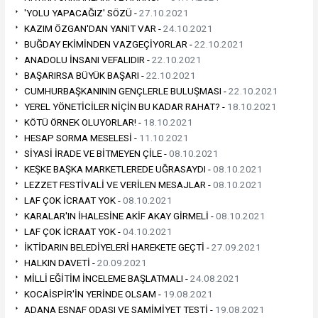
'YOLU YAPACAĞIZ' SÖZÜ -
27.10.2021
KAZIM ÖZGAN'DAN YANIT VAR -
24.10.2021
BUĞDAY EKİMİNDEN VAZGEÇİYORLAR -
22.10.2021
ANADOLU İNSANI VEFALIDIR -
22.10.2021
BAŞARIRSA BÜYÜK BAŞARI -
22.10.2021
CUMHURBAŞKANININ GENÇLERLE BULUŞMASI -
22.10.2021
YEREL YÖNETİCİLER NİÇİN BU KADAR RAHAT? -
18.10.2021
KÖTÜ ÖRNEK OLUYORLAR! -
18.10.2021
HESAP SORMA MESELESİ -
11.10.2021
SİYASİ İRADE VE BİTMEYEN ÇİLE -
08.10.2021
KEŞKE BAŞKA MARKETLEREDE UĞRASAYDI -
08.10.2021
LEZZET FESTİVALİ VE VERİLEN MESAJLAR -
08.10.2021
LAF ÇOK İCRAAT YOK -
08.10.2021
KARALAR'IN İHALESİNE AKİF AKAY GİRMELİ -
08.10.2021
LAF ÇOK İCRAAT YOK -
04.10.2021
İKTİDARIN BELEDİYELERİ HAREKETE GEÇTİ -
27.09.2021
HALKIN DAVETİ -
20.09.2021
MİLLİ EĞİTİM İNCELEME BAŞLATMALI -
24.08.2021
KOCAİSPİR'İN YERİNDE OLSAM -
19.08.2021
ADANA ESNAF ODASI VE SAMİMİYET TESTİ -
19.08.2021