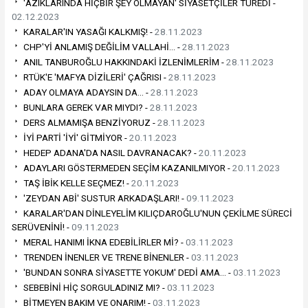
'AZIKLARINDA HİÇBİR ŞEY OLMAYAN' SİYASETÇİLER TÜREDİ -
02.12.2023
KARALAR'IN YASAĞI KALKMIŞ! -
28.11.2023
CHP'Yİ ANLAMIŞ DEĞİLİM VALLAHİ… -
28.11.2023
ANIL TANBUROĞLU HAKKINDAKİ İZLENİMLERİM -
28.11.2023
RTÜK'E 'MAFYA DİZİLERİ' ÇAĞRISI -
28.11.2023
ADAY OLMAYA ADAYSIN DA… -
28.11.2023
BUNLARA GEREK VAR MIYDI? -
28.11.2023
DERS ALMAMIŞA BENZİYORUZ -
28.11.2023
İYİ PARTİ 'İYİ' GİTMİYOR -
20.11.2023
HEDEP ADANA'DA NASIL DAVRANACAK? -
20.11.2023
ADAYLARI GÖSTERMEDEN SEÇİM KAZANILMIYOR -
20.11.2023
TAŞ İBİK KELLE SEÇMEZ! -
20.11.2023
'ZEYDAN ABİ' SUSTUR ARKADAŞLARI! -
09.11.2023
KARALAR'DAN DİNLEYELİM KILIÇDAROĞLU'NUN ÇEKİLME SÜRECİ
SERÜVENİNİ! -
09.11.2023
MERAL HANIMI İKNA EDEBİLİRLER Mİ? -
03.11.2023
TRENDEN İNENLER VE TRENE BİNENLER -
03.11.2023
'BUNDAN SONRA SİYASETTE YOKUM' DEDİ AMA… -
03.11.2023
SEBEBİNİ HİÇ SORGULADINIZ MI? -
03.11.2023
BİTMEYEN BAKIM VE ONARIM! -
03.11.2023