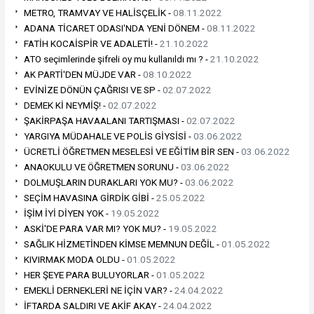
METRO, TRAMVAY VE HALİSÇELİK -
08.11.2022
ADANA TİCARET ODASI'NDA YENİ DÖNEM -
08.11.2022
FATİH KOCAİSPİR VE ADALETİ! -
21.10.2022
ATO seçimlerinde şifreli oy mu kullanıldı mı ? -
21.10.2022
AK PARTİ'DEN MÜJDE VAR -
08.10.2022
EVİNİZE DÖNÜN ÇAĞRISI VE SP -
02.07.2022
DEMEK Kİ NEYMİŞ! -
02.07.2022
ŞAKİRPAŞA HAVAALANI TARTIŞMASI -
02.07.2022
YARGIYA MÜDAHALE VE POLİS GİYSİSİ -
03.06.2022
ÜCRETLİ ÖĞRETMEN MESELESİ VE EĞİTİM BİR SEN -
03.06.2022
ANAOKULU VE ÖĞRETMEN SORUNU -
03.06.2022
DOLMUŞLARIN DURAKLARI YOK MU? -
03.06.2022
SEÇİM HAVASINA GİRDİK GİBİ -
25.05.2022
İŞİM İYİ DİYEN YOK -
19.05.2022
ASKİ'DE PARA VAR MI? YOK MU? -
19.05.2022
SAĞLIK HİZMETİNDEN KİMSE MEMNUN DEĞİL -
01.05.2022
KIVIRMAK MODA OLDU -
01.05.2022
HER ŞEYE PARA BULUYORLAR -
01.05.2022
EMEKLİ DERNEKLERİ NE İÇİN VAR? -
24.04.2022
İFTARDA SALDIRI VE AKİF AKAY -
24.04.2022