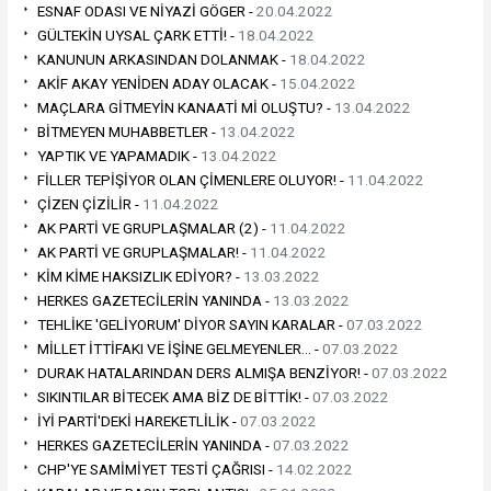
ESNAF ODASI VE NİYAZİ GÖGER -
20.04.2022
GÜLTEKİN UYSAL ÇARK ETTİ! -
18.04.2022
KANUNUN ARKASINDAN DOLANMAK -
18.04.2022
AKİF AKAY YENİDEN ADAY OLACAK -
15.04.2022
MAÇLARA GİTMEYİN KANAATİ Mİ OLUŞTU? -
13.04.2022
BİTMEYEN MUHABBETLER -
13.04.2022
YAPTIK VE YAPAMADIK -
13.04.2022
FİLLER TEPİŞİYOR OLAN ÇİMENLERE OLUYOR! -
11.04.2022
ÇİZEN ÇİZİLİR -
11.04.2022
AK PARTİ VE GRUPLAŞMALAR (2) -
11.04.2022
AK PARTİ VE GRUPLAŞMALAR! -
11.04.2022
KİM KİME HAKSIZLIK EDİYOR? -
13.03.2022
HERKES GAZETECİLERİN YANINDA -
13.03.2022
TEHLİKE 'GELİYORUM' DİYOR SAYIN KARALAR -
07.03.2022
MİLLET İTTİFAKI VE İŞİNE GELMEYENLER… -
07.03.2022
DURAK HATALARINDAN DERS ALMIŞA BENZİYOR! -
07.03.2022
SIKINTILAR BİTECEK AMA BİZ DE BİTTİK! -
07.03.2022
İYİ PARTİ'DEKİ HAREKETLİLİK -
07.03.2022
HERKES GAZETECİLERİN YANINDA -
07.03.2022
CHP'YE SAMİMİYET TESTİ ÇAĞRISI -
14.02.2022