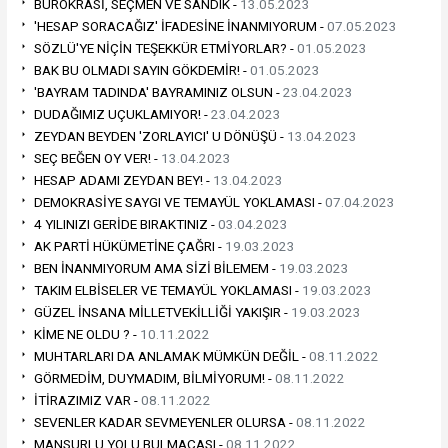
BÜROKRASİ, SEÇMEN VE SANDIK -
13.05.2023
'HESAP SORACAĞIZ' İFADESİNE İNANMIYORUM -
07.05.2023
SÖZLÜ'YE NİÇİN TEŞEKKÜR ETMİYORLAR? -
01.05.2023
BAK BU OLMADI SAYIN GÖKDEMİR! -
01.05.2023
'BAYRAM TADINDA' BAYRAMINIZ OLSUN -
23.04.2023
DUDAĞIMIZ UÇUKLAMIYOR! -
23.04.2023
ZEYDAN BEYDEN 'ZORLAYICI' U DÖNÜŞÜ -
13.04.2023
SEÇ BEĞEN OY VER! -
13.04.2023
HESAP ADAMI ZEYDAN BEY! -
13.04.2023
DEMOKRASİYE SAYGI VE TEMAYÜL YOKLAMASI -
07.04.2023
4 YILINIZI GERİDE BIRAKTINIZ -
03.04.2023
AK PARTİ HÜKÜMETİNE ÇAĞRI -
19.03.2023
BEN İNANMIYORUM AMA SİZİ BİLEMEM -
19.03.2023
TAKIM ELBİSELER VE TEMAYÜL YOKLAMASI -
19.03.2023
GÜZEL İNSANA MİLLETVEKİLLİĞİ YAKIŞIR -
19.03.2023
KİME NE OLDU ? -
10.11.2022
MUHTARLARI DA ANLAMAK MÜMKÜN DEĞİL -
08.11.2022
GÖRMEDİM, DUYMADIM, BİLMİYORUM! -
08.11.2022
İTİRAZIMIZ VAR -
08.11.2022
SEVENLER KADAR SEVMEYENLER OLURSA -
08.11.2022
MANSURLU YOLU BULMACASI -
08.11.2022