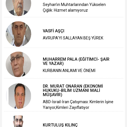
Seyhan’ın Muhtarlarından Yükselen
Çığlık: Hizmet alamıyoruz
VASFİ AŞÇI
AVRUPA’YI SALLAYAN BEŞ YÜREK
MUHARREM PALA (EĞİTİMCİ- ŞAİR
VE YAZAR)
KURBANIN ANLAMI VE ÖNEMİ
DR. MURAT ONARAN (EKONOMİ
HUKUKU-BİLİM UZMANI MALİ
MÜŞAVİR)
ABD-İsrail-İran Çatışması: Kimlerin İşine
Yarıyor,Kimleri Zayıflatıyor
KURTULUŞ KILINÇ