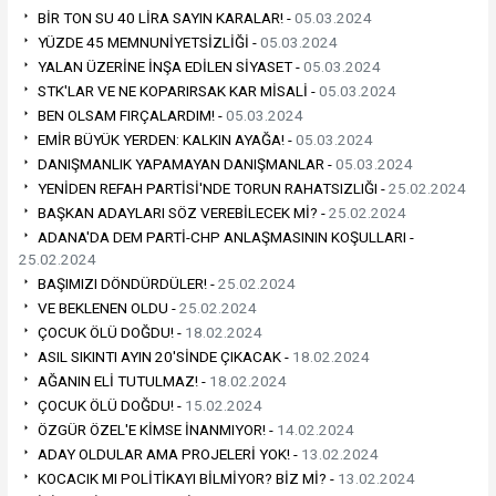
BİR TON SU 40 LİRA SAYIN KARALAR! -
05.03.2024
YÜZDE 45 MEMNUNİYETSİZLİĞİ -
05.03.2024
YALAN ÜZERİNE İNŞA EDİLEN SİYASET -
05.03.2024
STK'LAR VE NE KOPARIRSAK KAR MİSALİ -
05.03.2024
BEN OLSAM FIRÇALARDIM! -
05.03.2024
EMİR BÜYÜK YERDEN: KALKIN AYAĞA! -
05.03.2024
DANIŞMANLIK YAPAMAYAN DANIŞMANLAR -
05.03.2024
YENİDEN REFAH PARTİSİ'NDE TORUN RAHATSIZLIĞI -
25.02.2024
BAŞKAN ADAYLARI SÖZ VEREBİLECEK Mİ? -
25.02.2024
ADANA'DA DEM PARTİ-CHP ANLAŞMASININ KOŞULLARI -
25.02.2024
BAŞIMIZI DÖNDÜRDÜLER! -
25.02.2024
VE BEKLENEN OLDU -
25.02.2024
ÇOCUK ÖLÜ DOĞDU! -
18.02.2024
ASIL SIKINTI AYIN 20'SİNDE ÇIKACAK -
18.02.2024
AĞANIN ELİ TUTULMAZ! -
18.02.2024
ÇOCUK ÖLÜ DOĞDU! -
15.02.2024
ÖZGÜR ÖZEL'E KİMSE İNANMIYOR! -
14.02.2024
ADAY OLDULAR AMA PROJELERİ YOK! -
13.02.2024
KOCACIK MI POLİTİKAYI BİLMİYOR? BİZ Mİ? -
13.02.2024