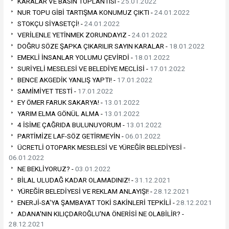
KARALAR VE BASIN TOPLANTISI -
25.01.2022
NUR TOPU GİBİ TARTIŞMA KONUMUZ ÇIKTI -
24.01.2022
STOKÇU SİYASETÇİ! -
24.01.2022
VERİLENLE YETİNMEK ZORUNDAYIZ -
24.01.2022
DOĞRU SÖZE ŞAPKA ÇIKARILIR SAYIN KARALAR -
18.01.2022
EMEKLİ İNSANLAR YOLUMU ÇEVİRDİ -
18.01.2022
SURİYELİ MESELESİ VE BELEDİYE MECLİSİ -
17.01.2022
BENCE AKGEDİK YANLIŞ YAPTI! -
17.01.2022
SAMİMİYET TESTİ -
17.01.2022
EY ÖMER FARUK SAKARYA! -
13.01.2022
YARIM ELMA GÖNÜL ALMA -
13.01.2022
4 İSİME ÇAĞRIDA BULUNUYORUM -
13.01.2022
PARTİMİZE LAF-SÖZ GETİRMEYİN -
06.01.2022
ÜCRETLİ OTOPARK MESELESİ VE YÜREĞİR BELEDİYESİ -
06.01.2022
NE BEKLİYORUZ? -
03.01.2022
BİLAL ULUDAĞ KADAR OLAMADINIZ! -
31.12.2021
YÜREĞİR BELEDİYESİ VE REKLAM ANLAYIŞI! -
28.12.2021
ENERJİ-SA'YA ŞAMBAYAT TOKİ SAKİNLERİ TEPKİLİ -
28.12.2021
ADANA'NIN KILIÇDAROĞLU'NA ÖNERİSİ NE OLABİLİR? -
28.12.2021