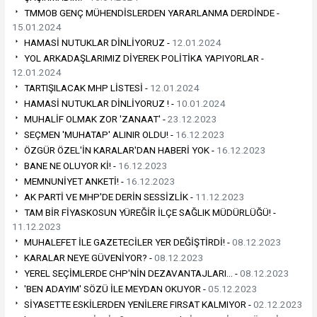
TMMOB GENÇ MÜHENDİSLERDEN YARARLANMA DERDİNDE -
15.01.2024
HAMASİ NUTUKLAR DİNLİYORUZ -
12.01.2024
YOL ARKADAŞLARIMIZ DİYEREK POLİTİKA YAPIYORLAR -
12.01.2024
TARTIŞILACAK MHP LİSTESİ -
12.01.2024
HAMASİ NUTUKLAR DİNLİYORUZ ! -
10.01.2024
MUHALİF OLMAK ZOR 'ZANAAT' -
23.12.2023
SEÇMEN 'MUHATAP' ALINIR OLDU! -
16.12.2023
ÖZGÜR ÖZEL'İN KARALAR'DAN HABERİ YOK -
16.12.2023
BANE NE OLUYOR Kİ! -
16.12.2023
MEMNUNİYET ANKETİ! -
16.12.2023
AK PARTİ VE MHP'DE DERİN SESSİZLİK -
11.12.2023
TAM BİR FİYASKOSUN YÜREĞİR İLÇE SAĞLIK MÜDÜRLÜĞÜ! -
11.12.2023
MUHALEFET İLE GAZETECİLER YER DEĞİŞTİRDİ! -
08.12.2023
KARALAR NEYE GÜVENİYOR? -
08.12.2023
YEREL SEÇİMLERDE CHP'NİN DEZAVANTAJLARI… -
08.12.2023
'BEN ADAYIM' SÖZÜ İLE MEYDAN OKUYOR -
05.12.2023
SİYASETTE ESKİLERDEN YENİLERE FIRSAT KALMIYOR -
02.12.2023