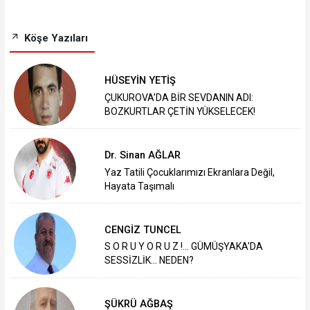
Köşe Yazıları
HÜSEYİN YETİŞ
ÇUKUROVA’DA BİR SEVDANIN ADI:
BOZKURTLAR ÇETİN YÜKSELECEK!
Dr. Sinan AĞLAR
Yaz Tatili Çocuklarımızı Ekranlara Değil,
Hayata Taşımalı
CENGİZ TUNCEL
S O R U Y O R U Z !... GÜMÜŞYAKA'DA
SESSİZLİK... NEDEN?
ŞÜKRÜ AĞBAŞ