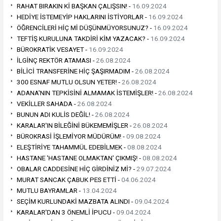
RAHAT BIRAKIN Kİ BAŞKAN ÇALIŞSIN! -
16.09.2024
HEDİYE İSTEMEYİP HAKLARINI İSTİYORLAR -
16.09.2024
ÖĞRENCİLERİ HİÇ Mİ DÜŞÜNMÜYORSUNUZ? -
16.09.2024
TEFTİŞ KURULUNA TAKDİRİ KİM YAZACAK? -
16.09.2024
BÜROKRATİK VESAYET -
16.09.2024
İLGİNÇ REKTÖR ATAMASI -
26.08.2024
BİLİCİ TRANSFERİNE HİÇ ŞAŞIRMADIM -
26.08.2024
300 ESNAF MUTLU OLSUN YETER! -
26.08.2024
ADANA'NIN TEPKİSİNİ ALMAMAK İSTEMİŞLER! -
26.08.2024
VEKİLLER SAHADA -
26.08.2024
BUNUN ADI KULİS DEĞİL! -
26.08.2024
KARALAR'IN BİLEĞİNİ BÜKEMEMİŞLER -
26.08.2024
BÜROKRASİ İŞLEMİYOR MÜDÜRÜM! -
09.08.2024
ELEŞTİRİYE TAHAMMÜL EDEBİLMEK -
08.08.2024
HASTANE 'HASTANE OLMAKTAN' ÇIKMIŞ! -
08.08.2024
OBALAR CADDESİNE HİÇ GİRDİNİZ Mİ? -
29.07.2024
MURAT SANCAK ÇABUK PES ETTİ -
04.06.2024
MUTLU BAYRAMLAR -
13.04.2024
SEÇİM KURLUNDAKİ MAZBATA ALINDI -
09.04.2024
KARALAR'DAN 3 ÖNEMLİ İPUCU -
09.04.2024