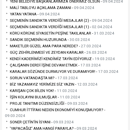
YENİ BELEDİYE BAŞKANLARIMIZA ÖNERİMİZ OLSUN -
09.04.2024
MALİ TABLOYU AÇIKLAMA ZAMANI -
09.04.2024
YATAN YATANA -
09.04.2024
SEÇMENİN SANDIKTA VERDİĞİ MESAJLAR (2) -
09.04.2024
SEÇMENİN SANDIKTA VERDİĞİ MESAJLAR (1) -
02.04.2024
KÖRÜ KÖRÜNE SİYASETİN PEŞİNE TAKILANLAR -
31.03.2024
SANDIK SEÇMENİN HUZURUNDA -
30.03.2024
MAKETLER GÜZEL AMA PARA NEREDE? -
27.03.2024
GÜÇ ZEHİRLENMESİ VE ZEYDAN KARALAR -
26.03.2024
KENDİ KADERİMİZİ KENDİMİZ TAYİN EDİYORUZ -
19.03.2024
ÇALIŞANIN DERDİ İŞİNE DEVAM ETMEK -
17.03.2024
KARALAR SÖZÜNDE DURMUYOR VE DURAMIYOR! -
17.03.2024
SORUN VATANDAŞTA MI? -
17.03.2024
BİZ YAZAMAYIZ YERİMİZE SİZ YAZIN -
12.03.2024
KARIŞAN ÇOK BİLEN YOK! -
11.03.2024
İŞİN KOLAYINI BULMUŞLAR -
11.03.2024
PROJE TANITIMI DÜZENSİZLİĞİ -
09.03.2024
CUMHUR İTTİFAKI NEDEN EKONOMİYİ KONUŞMUYOR? -
09.03.2024
SONER ÇETİN'İN İSYANI -
09.03.2024
'YAPACAĞIZ' AMA HANGİ PARAYLA? -
09.03.2024