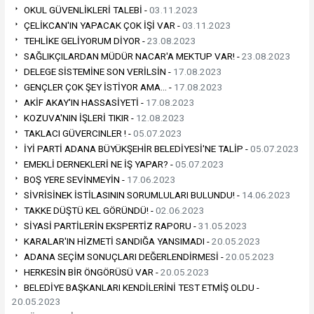
OKUL GÜVENLİKLERİ TALEBİ -
03.11.2023
ÇELİKCAN'IN YAPACAK ÇOK İŞİ VAR -
03.11.2023
TEHLİKE GELİYORUM DİYOR -
23.08.2023
SAĞLIKÇILARDAN MÜDÜR NACAR'A MEKTUP VAR! -
23.08.2023
DELEGE SİSTEMİNE SON VERİLSİN -
17.08.2023
GENÇLER ÇOK ŞEY İSTİYOR AMA… -
17.08.2023
AKİF AKAY'IN HASSASİYETİ -
17.08.2023
KOZUVA'NIN İŞLERİ TIKIR -
12.08.2023
TAKLACI GÜVERCINLER ! -
05.07.2023
İYİ PARTİ ADANA BÜYÜKŞEHİR BELEDİYESİ'NE TALİP -
05.07.2023
EMEKLİ DERNEKLERİ NE İŞ YAPAR? -
05.07.2023
BOŞ YERE SEVİNMEYİN -
17.06.2023
SİVRİSİNEK İSTİLASININ SORUMLULARI BULUNDU! -
14.06.2023
TAKKE DÜŞTÜ KEL GÖRÜNDÜ! -
02.06.2023
SİYASİ PARTİLERİN EKSPERTİZ RAPORU -
31.05.2023
KARALAR'IN HİZMETİ SANDIĞA YANSIMADI -
20.05.2023
ADANA SEÇİM SONUÇLARI DEĞERLENDİRMESİ -
20.05.2023
HERKESİN BİR ÖNGÖRÜSÜ VAR -
20.05.2023
BELEDİYE BAŞKANLARI KENDİLERİNİ TEST ETMİŞ OLDU -
20.05.2023