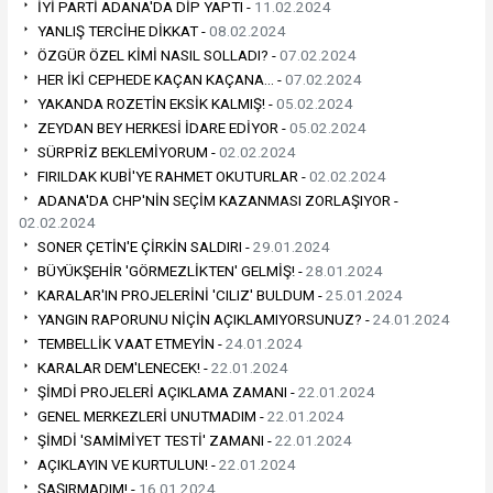
İYİ PARTİ ADANA'DA DİP YAPTI -
11.02.2024
YANLIŞ TERCİHE DİKKAT -
08.02.2024
ÖZGÜR ÖZEL KİMİ NASIL SOLLADI? -
07.02.2024
HER İKİ CEPHEDE KAÇAN KAÇANA… -
07.02.2024
YAKANDA ROZETİN EKSİK KALMIŞ! -
05.02.2024
ZEYDAN BEY HERKESİ İDARE EDİYOR -
05.02.2024
SÜRPRİZ BEKLEMİYORUM -
02.02.2024
FIRILDAK KUBİ'YE RAHMET OKUTURLAR -
02.02.2024
ADANA'DA CHP'NİN SEÇİM KAZANMASI ZORLAŞIYOR -
02.02.2024
SONER ÇETİN'E ÇİRKİN SALDIRI -
29.01.2024
BÜYÜKŞEHİR 'GÖRMEZLİKTEN' GELMİŞ! -
28.01.2024
KARALAR'IN PROJELERİNİ 'CILIZ' BULDUM -
25.01.2024
YANGIN RAPORUNU NİÇİN AÇIKLAMIYORSUNUZ? -
24.01.2024
TEMBELLİK VAAT ETMEYİN -
24.01.2024
KARALAR DEM'LENECEK! -
22.01.2024
ŞİMDİ PROJELERİ AÇIKLAMA ZAMANI -
22.01.2024
GENEL MERKEZLERİ UNUTMADIM -
22.01.2024
ŞİMDİ 'SAMİMİYET TESTİ' ZAMANI -
22.01.2024
AÇIKLAYIN VE KURTULUN! -
22.01.2024
ŞAŞIRMADIM! -
16.01.2024