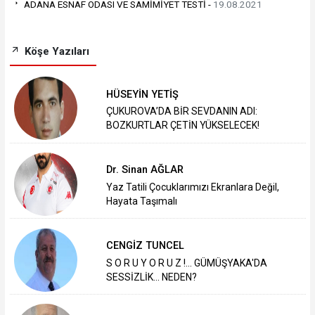
ADANA ESNAF ODASI VE SAMİMİYET TESTİ -
19.08.2021
Köşe Yazıları
HÜSEYİN YETİŞ
ÇUKUROVA’DA BİR SEVDANIN ADI:
BOZKURTLAR ÇETİN YÜKSELECEK!
Dr. Sinan AĞLAR
Yaz Tatili Çocuklarımızı Ekranlara Değil,
Hayata Taşımalı
CENGİZ TUNCEL
S O R U Y O R U Z !... GÜMÜŞYAKA'DA
SESSİZLİK... NEDEN?