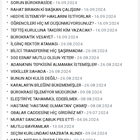
SORUN BÜROKRASİDE -
16.09.2024
RAHAT BIRAKIN Kİ BAŞKAN ÇALIŞSIN! -
16.09.2024
HEDİYE İSTEMEYİP HAKLARINI İSTİYORLAR -
16.09.2024
ÖĞRENCİLERİ HİÇ Mİ DÜŞÜNMÜYORSUNUZ? -
16.09.2024
TEFTİŞ KURULUNA TAKDİRİ KİM YAZACAK? -
16.09.2024
BÜROKRATİK VESAYET -
16.09.2024
İLGİNÇ REKTÖR ATAMASI -
26.08.2024
BİLİCİ TRANSFERİNE HİÇ ŞAŞIRMADIM -
26.08.2024
300 ESNAF MUTLU OLSUN YETER! -
26.08.2024
ADANA'NIN TEPKİSİNİ ALMAMAK İSTEMİŞLER! -
26.08.2024
VEKİLLER SAHADA -
26.08.2024
BUNUN ADI KULİS DEĞİL! -
26.08.2024
KARALAR'IN BİLEĞİNİ BÜKEMEMİŞLER -
26.08.2024
BÜROKRASİ İŞLEMİYOR MÜDÜRÜM! -
09.08.2024
ELEŞTİRİYE TAHAMMÜL EDEBİLMEK -
08.08.2024
HASTANE 'HASTANE OLMAKTAN' ÇIKMIŞ! -
08.08.2024
OBALAR CADDESİNE HİÇ GİRDİNİZ Mİ? -
29.07.2024
MURAT SANCAK ÇABUK PES ETTİ -
04.06.2024
MUTLU BAYRAMLAR -
13.04.2024
SEÇİM KURLUNDAKİ MAZBATA ALINDI -
09.04.2024
KARALAR'DAN 3 ÖNEMLİ İPUCU -
09.04.2024