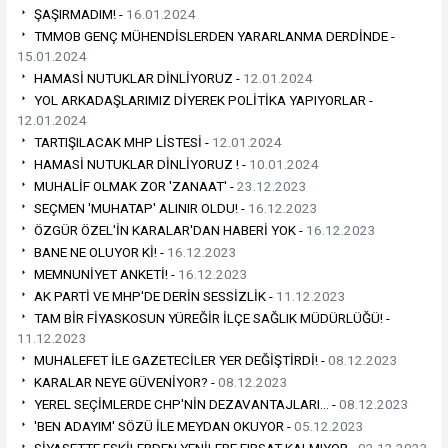
ŞAŞIRMADIM! -
16.01.2024
TMMOB GENÇ MÜHENDİSLERDEN YARARLANMA DERDİNDE -
15.01.2024
HAMASİ NUTUKLAR DİNLİYORUZ -
12.01.2024
YOL ARKADAŞLARIMIZ DİYEREK POLİTİKA YAPIYORLAR -
12.01.2024
TARTIŞILACAK MHP LİSTESİ -
12.01.2024
HAMASİ NUTUKLAR DİNLİYORUZ ! -
10.01.2024
MUHALİF OLMAK ZOR 'ZANAAT' -
23.12.2023
SEÇMEN 'MUHATAP' ALINIR OLDU! -
16.12.2023
ÖZGÜR ÖZEL'İN KARALAR'DAN HABERİ YOK -
16.12.2023
BANE NE OLUYOR Kİ! -
16.12.2023
MEMNUNİYET ANKETİ! -
16.12.2023
AK PARTİ VE MHP'DE DERİN SESSİZLİK -
11.12.2023
TAM BİR FİYASKOSUN YÜREĞİR İLÇE SAĞLIK MÜDÜRLÜĞÜ! -
11.12.2023
MUHALEFET İLE GAZETECİLER YER DEĞİŞTİRDİ! -
08.12.2023
KARALAR NEYE GÜVENİYOR? -
08.12.2023
YEREL SEÇİMLERDE CHP'NİN DEZAVANTAJLARI… -
08.12.2023
'BEN ADAYIM' SÖZÜ İLE MEYDAN OKUYOR -
05.12.2023
SİYASETTE ESKİLERDEN YENİLERE FIRSAT KALMIYOR -
02.12.2023