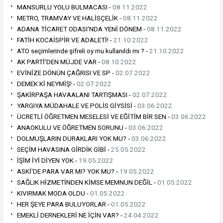
MANSURLU YOLU BULMACASI -
08.11.2022
METRO, TRAMVAY VE HALİSÇELİK -
08.11.2022
ADANA TİCARET ODASI'NDA YENİ DÖNEM -
08.11.2022
FATİH KOCAİSPİR VE ADALETİ! -
21.10.2022
ATO seçimlerinde şifreli oy mu kullanıldı mı ? -
21.10.2022
AK PARTİ'DEN MÜJDE VAR -
08.10.2022
EVİNİZE DÖNÜN ÇAĞRISI VE SP -
02.07.2022
DEMEK Kİ NEYMİŞ! -
02.07.2022
ŞAKİRPAŞA HAVAALANI TARTIŞMASI -
02.07.2022
YARGIYA MÜDAHALE VE POLİS GİYSİSİ -
03.06.2022
ÜCRETLİ ÖĞRETMEN MESELESİ VE EĞİTİM BİR SEN -
03.06.2022
ANAOKULU VE ÖĞRETMEN SORUNU -
03.06.2022
DOLMUŞLARIN DURAKLARI YOK MU? -
03.06.2022
SEÇİM HAVASINA GİRDİK GİBİ -
25.05.2022
İŞİM İYİ DİYEN YOK -
19.05.2022
ASKİ'DE PARA VAR MI? YOK MU? -
19.05.2022
SAĞLIK HİZMETİNDEN KİMSE MEMNUN DEĞİL -
01.05.2022
KIVIRMAK MODA OLDU -
01.05.2022
HER ŞEYE PARA BULUYORLAR -
01.05.2022
EMEKLİ DERNEKLERİ NE İÇİN VAR? -
24.04.2022