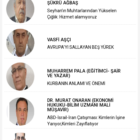
ŞÜKRÜ AĞBAŞ
Seyhan’ın Muhtarlarından Yükselen
Çığlık: Hizmet alamıyoruz
VASFİ AŞÇI
AVRUPA’YI SALLAYAN BEŞ YÜREK
MUHARREM PALA (EĞİTİMCİ- ŞAİR
VE YAZAR)
KURBANIN ANLAMI VE ÖNEMİ
DR. MURAT ONARAN (EKONOMİ
HUKUKU-BİLİM UZMANI MALİ
MÜŞAVİR)
ABD-İsrail-İran Çatışması: Kimlerin İşine
Yarıyor,Kimleri Zayıflatıyor