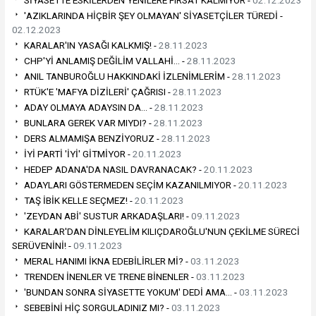
'AZIKLARINDA HİÇBİR ŞEY OLMAYAN' SİYASETÇİLER TÜREDİ -
02.12.2023
KARALAR'IN YASAĞI KALKMIŞ! -
28.11.2023
CHP'Yİ ANLAMIŞ DEĞİLİM VALLAHİ… -
28.11.2023
ANIL TANBUROĞLU HAKKINDAKİ İZLENİMLERİM -
28.11.2023
RTÜK'E 'MAFYA DİZİLERİ' ÇAĞRISI -
28.11.2023
ADAY OLMAYA ADAYSIN DA… -
28.11.2023
BUNLARA GEREK VAR MIYDI? -
28.11.2023
DERS ALMAMIŞA BENZİYORUZ -
28.11.2023
İYİ PARTİ 'İYİ' GİTMİYOR -
20.11.2023
HEDEP ADANA'DA NASIL DAVRANACAK? -
20.11.2023
ADAYLARI GÖSTERMEDEN SEÇİM KAZANILMIYOR -
20.11.2023
TAŞ İBİK KELLE SEÇMEZ! -
20.11.2023
'ZEYDAN ABİ' SUSTUR ARKADAŞLARI! -
09.11.2023
KARALAR'DAN DİNLEYELİM KILIÇDAROĞLU'NUN ÇEKİLME SÜRECİ
SERÜVENİNİ! -
09.11.2023
MERAL HANIMI İKNA EDEBİLİRLER Mİ? -
03.11.2023
TRENDEN İNENLER VE TRENE BİNENLER -
03.11.2023
'BUNDAN SONRA SİYASETTE YOKUM' DEDİ AMA… -
03.11.2023
SEBEBİNİ HİÇ SORGULADINIZ MI? -
03.11.2023