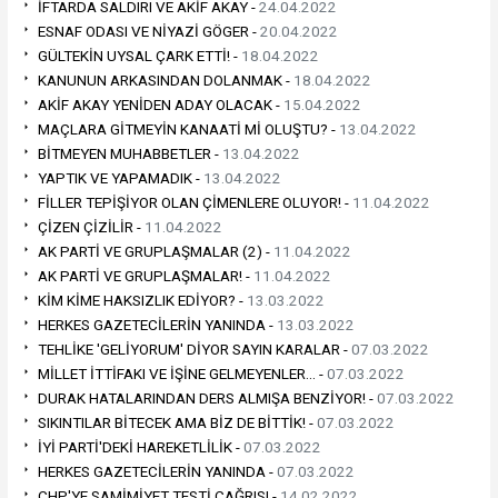
İFTARDA SALDIRI VE AKİF AKAY -
24.04.2022
ESNAF ODASI VE NİYAZİ GÖGER -
20.04.2022
GÜLTEKİN UYSAL ÇARK ETTİ! -
18.04.2022
KANUNUN ARKASINDAN DOLANMAK -
18.04.2022
AKİF AKAY YENİDEN ADAY OLACAK -
15.04.2022
MAÇLARA GİTMEYİN KANAATİ Mİ OLUŞTU? -
13.04.2022
BİTMEYEN MUHABBETLER -
13.04.2022
YAPTIK VE YAPAMADIK -
13.04.2022
FİLLER TEPİŞİYOR OLAN ÇİMENLERE OLUYOR! -
11.04.2022
ÇİZEN ÇİZİLİR -
11.04.2022
AK PARTİ VE GRUPLAŞMALAR (2) -
11.04.2022
AK PARTİ VE GRUPLAŞMALAR! -
11.04.2022
KİM KİME HAKSIZLIK EDİYOR? -
13.03.2022
HERKES GAZETECİLERİN YANINDA -
13.03.2022
TEHLİKE 'GELİYORUM' DİYOR SAYIN KARALAR -
07.03.2022
MİLLET İTTİFAKI VE İŞİNE GELMEYENLER… -
07.03.2022
DURAK HATALARINDAN DERS ALMIŞA BENZİYOR! -
07.03.2022
SIKINTILAR BİTECEK AMA BİZ DE BİTTİK! -
07.03.2022
İYİ PARTİ'DEKİ HAREKETLİLİK -
07.03.2022
HERKES GAZETECİLERİN YANINDA -
07.03.2022
CHP'YE SAMİMİYET TESTİ ÇAĞRISI -
14.02.2022