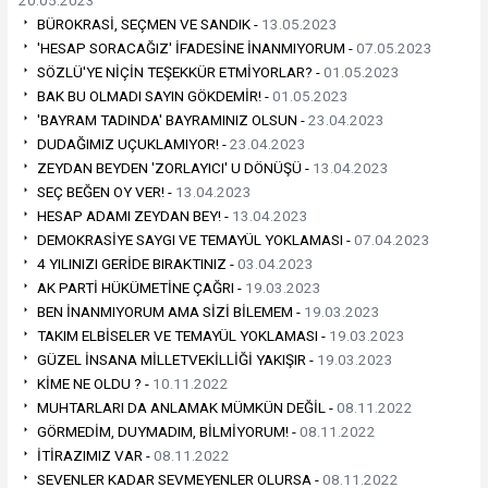
BÜROKRASİ, SEÇMEN VE SANDIK -
13.05.2023
'HESAP SORACAĞIZ' İFADESİNE İNANMIYORUM -
07.05.2023
SÖZLÜ'YE NİÇİN TEŞEKKÜR ETMİYORLAR? -
01.05.2023
BAK BU OLMADI SAYIN GÖKDEMİR! -
01.05.2023
'BAYRAM TADINDA' BAYRAMINIZ OLSUN -
23.04.2023
DUDAĞIMIZ UÇUKLAMIYOR! -
23.04.2023
ZEYDAN BEYDEN 'ZORLAYICI' U DÖNÜŞÜ -
13.04.2023
SEÇ BEĞEN OY VER! -
13.04.2023
HESAP ADAMI ZEYDAN BEY! -
13.04.2023
DEMOKRASİYE SAYGI VE TEMAYÜL YOKLAMASI -
07.04.2023
4 YILINIZI GERİDE BIRAKTINIZ -
03.04.2023
AK PARTİ HÜKÜMETİNE ÇAĞRI -
19.03.2023
BEN İNANMIYORUM AMA SİZİ BİLEMEM -
19.03.2023
TAKIM ELBİSELER VE TEMAYÜL YOKLAMASI -
19.03.2023
GÜZEL İNSANA MİLLETVEKİLLİĞİ YAKIŞIR -
19.03.2023
KİME NE OLDU ? -
10.11.2022
MUHTARLARI DA ANLAMAK MÜMKÜN DEĞİL -
08.11.2022
GÖRMEDİM, DUYMADIM, BİLMİYORUM! -
08.11.2022
İTİRAZIMIZ VAR -
08.11.2022
SEVENLER KADAR SEVMEYENLER OLURSA -
08.11.2022