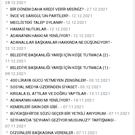
28.12.2021
BİR DÖNEM DAHA KREDİ VERİR MİSİNİZ? -
27.12.2021
İNCE VE SARIGÜL'ÜN PARTİLERİ! -
12.12.2021
MECLİSTEKİ TALEP OYLANIR! -
12.12.2021
HAMASİ NUTUKLAR -
12.12.2021
ADANA'NIN HAKKI MI YENİLİYOR? -
12.12.2021
ADANALILAR BAŞKANLAR HAKKINDA NE DÜŞÜNÜYOR? -
12.12.2021
BELEDİYE BAŞKANLIĞI YARIŞI İÇİN KÖŞE TUTMACA (2) -
11.12.2021
BELEDİYE BAŞKANLIĞI YARIŞI İÇİN KÖŞE TUTMACA (1) -
09.12.2021
400 LİRAYA GÜCÜ YETMEYEN ZENGİNLER! -
03.12.2021
SOSYAL MEDYA ÜZERİNDEN SİYASET -
03.12.2021
KIRSALA EL ATTILAR VE DOĞRU YAPTILAR -
15.11.2021
ADANA'NIN HAKKI MI YENİLİYOR? -
14.11.2021
KEMERLERİ SIKIN DER GİBİ… -
07.11.2021
BÜYÜKŞEHİR'DE SÖZÜ GEÇER BİR YETKİLİ ARIYORUM -
07.11.2021
SEYHAN'DA 'SEYHAN'I GEZİYOR MUSUNUZ?' TARTIŞMASI -
07.11.2021
DİZGİNLERİ BAŞKASINA VERENLER -
07.11.2021