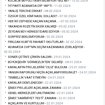
KOCACIK MI POLİTİKAYI BİLMİYOR? BİZ Mİ? -
13.02.2024
İYİ PARTİ ADANA'DA DİP YAPTI -
11.02.2024
YANLIŞ TERCİHE DİKKAT -
08.02.2024
ÖZGÜR ÖZEL KİMİ NASIL SOLLADI? -
07.02.2024
HER İKİ CEPHEDE KAÇAN KAÇANA… -
07.02.2024
YAKANDA ROZETİN EKSİK KALMIŞ! -
05.02.2024
ZEYDAN BEY HERKESİ İDARE EDİYOR -
05.02.2024
SÜRPRİZ BEKLEMİYORUM -
02.02.2024
FIRILDAK KUBİ'YE RAHMET OKUTURLAR -
02.02.2024
ADANA'DA CHP'NİN SEÇİM KAZANMASI ZORLAŞIYOR -
02.02.2024
SONER ÇETİN'E ÇİRKİN SALDIRI -
29.01.2024
BÜYÜKŞEHİR 'GÖRMEZLİKTEN' GELMİŞ! -
28.01.2024
KARALAR'IN PROJELERİNİ 'CILIZ' BULDUM -
25.01.2024
YANGIN RAPORUNU NİÇİN AÇIKLAMIYORSUNUZ? -
24.01.2024
TEMBELLİK VAAT ETMEYİN -
24.01.2024
KARALAR DEM'LENECEK! -
22.01.2024
ŞİMDİ PROJELERİ AÇIKLAMA ZAMANI -
22.01.2024
GENEL MERKEZLERİ UNUTMADIM -
22.01.2024
ŞİMDİ 'SAMİMİYET TESTİ' ZAMANI -
22.01.2024
AÇIKLAYIN VE KURTULUN! -
22.01.2024