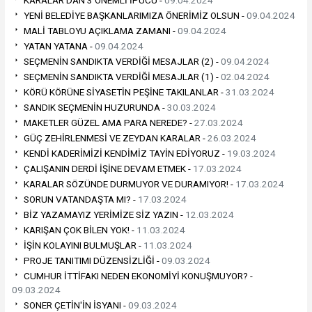
YENİ BELEDİYE BAŞKANLARIMIZA ÖNERİMİZ OLSUN -
09.04.2024
MALİ TABLOYU AÇIKLAMA ZAMANI -
09.04.2024
YATAN YATANA -
09.04.2024
SEÇMENİN SANDIKTA VERDİĞİ MESAJLAR (2) -
09.04.2024
SEÇMENİN SANDIKTA VERDİĞİ MESAJLAR (1) -
02.04.2024
KÖRÜ KÖRÜNE SİYASETİN PEŞİNE TAKILANLAR -
31.03.2024
SANDIK SEÇMENİN HUZURUNDA -
30.03.2024
MAKETLER GÜZEL AMA PARA NEREDE? -
27.03.2024
GÜÇ ZEHİRLENMESİ VE ZEYDAN KARALAR -
26.03.2024
KENDİ KADERİMİZİ KENDİMİZ TAYİN EDİYORUZ -
19.03.2024
ÇALIŞANIN DERDİ İŞİNE DEVAM ETMEK -
17.03.2024
KARALAR SÖZÜNDE DURMUYOR VE DURAMIYOR! -
17.03.2024
SORUN VATANDAŞTA MI? -
17.03.2024
BİZ YAZAMAYIZ YERİMİZE SİZ YAZIN -
12.03.2024
KARIŞAN ÇOK BİLEN YOK! -
11.03.2024
İŞİN KOLAYINI BULMUŞLAR -
11.03.2024
PROJE TANITIMI DÜZENSİZLİĞİ -
09.03.2024
CUMHUR İTTİFAKI NEDEN EKONOMİYİ KONUŞMUYOR? -
09.03.2024
SONER ÇETİN'İN İSYANI -
09.03.2024