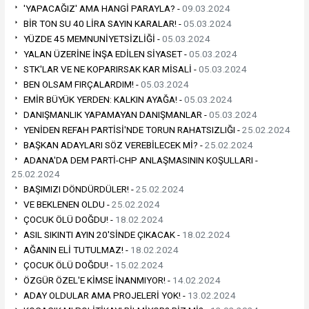
'YAPACAĞIZ' AMA HANGİ PARAYLA? -
09.03.2024
BİR TON SU 40 LİRA SAYIN KARALAR! -
05.03.2024
YÜZDE 45 MEMNUNİYETSİZLİĞİ -
05.03.2024
YALAN ÜZERİNE İNŞA EDİLEN SİYASET -
05.03.2024
STK'LAR VE NE KOPARIRSAK KAR MİSALİ -
05.03.2024
BEN OLSAM FIRÇALARDIM! -
05.03.2024
EMİR BÜYÜK YERDEN: KALKIN AYAĞA! -
05.03.2024
DANIŞMANLIK YAPAMAYAN DANIŞMANLAR -
05.03.2024
YENİDEN REFAH PARTİSİ'NDE TORUN RAHATSIZLIĞI -
25.02.2024
BAŞKAN ADAYLARI SÖZ VEREBİLECEK Mİ? -
25.02.2024
ADANA'DA DEM PARTİ-CHP ANLAŞMASININ KOŞULLARI -
25.02.2024
BAŞIMIZI DÖNDÜRDÜLER! -
25.02.2024
VE BEKLENEN OLDU -
25.02.2024
ÇOCUK ÖLÜ DOĞDU! -
18.02.2024
ASIL SIKINTI AYIN 20'SİNDE ÇIKACAK -
18.02.2024
AĞANIN ELİ TUTULMAZ! -
18.02.2024
ÇOCUK ÖLÜ DOĞDU! -
15.02.2024
ÖZGÜR ÖZEL'E KİMSE İNANMIYOR! -
14.02.2024
ADAY OLDULAR AMA PROJELERİ YOK! -
13.02.2024