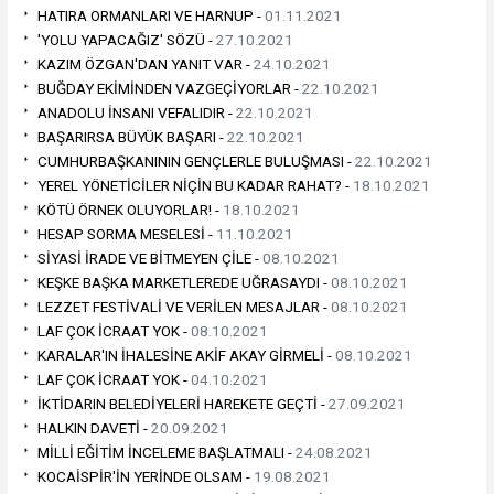
HATIRA ORMANLARI VE HARNUP -
01.11.2021
'YOLU YAPACAĞIZ' SÖZÜ -
27.10.2021
KAZIM ÖZGAN'DAN YANIT VAR -
24.10.2021
BUĞDAY EKİMİNDEN VAZGEÇİYORLAR -
22.10.2021
ANADOLU İNSANI VEFALIDIR -
22.10.2021
BAŞARIRSA BÜYÜK BAŞARI -
22.10.2021
CUMHURBAŞKANININ GENÇLERLE BULUŞMASI -
22.10.2021
YEREL YÖNETİCİLER NİÇİN BU KADAR RAHAT? -
18.10.2021
KÖTÜ ÖRNEK OLUYORLAR! -
18.10.2021
HESAP SORMA MESELESİ -
11.10.2021
SİYASİ İRADE VE BİTMEYEN ÇİLE -
08.10.2021
KEŞKE BAŞKA MARKETLEREDE UĞRASAYDI -
08.10.2021
LEZZET FESTİVALİ VE VERİLEN MESAJLAR -
08.10.2021
LAF ÇOK İCRAAT YOK -
08.10.2021
KARALAR'IN İHALESİNE AKİF AKAY GİRMELİ -
08.10.2021
LAF ÇOK İCRAAT YOK -
04.10.2021
İKTİDARIN BELEDİYELERİ HAREKETE GEÇTİ -
27.09.2021
HALKIN DAVETİ -
20.09.2021
MİLLİ EĞİTİM İNCELEME BAŞLATMALI -
24.08.2021
KOCAİSPİR'İN YERİNDE OLSAM -
19.08.2021