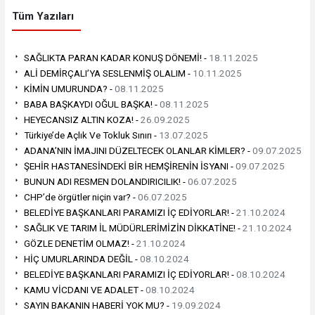
Tüm Yazıları
SAĞLIKTA PARAN KADAR KONUŞ DÖNEMİ! -
18.11.2025
ALİ DEMİRÇALI’YA SESLENMİŞ OLALIM -
10.11.2025
KİMİN UMURUNDA? -
08.11.2025
BABA BAŞKAYDI OĞUL BAŞKA! -
08.11.2025
HEYECANSIZ ALTIN KOZA! -
26.09.2025
Türkiye’de Açlık Ve Tokluk Sınırı -
13.07.2025
ADANA’NIN İMAJINI DÜZELTECEK OLANLAR KİMLER? -
09.07.2025
ŞEHİR HASTANESİNDEKİ BİR HEMŞİRENİN İSYANI -
09.07.2025
BUNUN ADI RESMEN DOLANDIRICILIK! -
06.07.2025
CHP’de örgütler niçin var? -
06.07.2025
BELEDİYE BAŞKANLARI PARAMIZI İÇ EDİYORLAR! -
21.10.2024
SAĞLIK VE TARIM İL MÜDÜRLERİMİZİN DİKKATİNE! -
21.10.2024
GÖZLE DENETİM OLMAZ! -
21.10.2024
HİÇ UMURLARINDA DEĞİL -
08.10.2024
BELEDİYE BAŞKANLARI PARAMIZI İÇ EDİYORLAR! -
08.10.2024
KAMU VİCDANI VE ADALET -
08.10.2024
SAYIN BAKANIN HABERİ YOK MU? -
19.09.2024