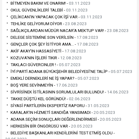
BİTMEYEN BAKIM VE ONARIM! -
03.11.2023
OKUL GÜVENLİKLERİ TALEBİ -
03.11.2023
ÇELİKCAN'IN YAPACAK ÇOK İŞİ VAR -
03.11.2023
TEHLİKE GELİYORUM DİYOR -
23.08.2023
SAĞLIKÇILARDAN MÜDÜR NACAR'A MEKTUP VAR! -
23.08.2023
DELEGE SİSTEMİNE SON VERİLSİN -
17.08.2023
GENÇLER ÇOK ŞEY İSTİYOR AMA… -
17.08.2023
AKİF AKAY'IN HASSASİYETİ -
17.08.2023
KOZUVA'NIN İŞLERİ TIKIR -
12.08.2023
TAKLACI GÜVERCINLER ! -
05.07.2023
İYİ PARTİ ADANA BÜYÜKŞEHİR BELEDİYESİ'NE TALİP -
05.07.2023
EMEKLİ DERNEKLERİ NE İŞ YAPAR? -
05.07.2023
BOŞ YERE SEVİNMEYİN -
17.06.2023
SİVRİSİNEK İSTİLASININ SORUMLULARI BULUNDU! -
14.06.2023
TAKKE DÜŞTÜ KEL GÖRÜNDÜ! -
02.06.2023
SİYASİ PARTİLERİN EKSPERTİZ RAPORU -
31.05.2023
KARALAR'IN HİZMETİ SANDIĞA YANSIMADI -
20.05.2023
ADANA SEÇİM SONUÇLARI DEĞERLENDİRMESİ -
20.05.2023
HERKESİN BİR ÖNGÖRÜSÜ VAR -
20.05.2023
BELEDİYE BAŞKANLARI KENDİLERİNİ TEST ETMİŞ OLDU -
20.05.2023