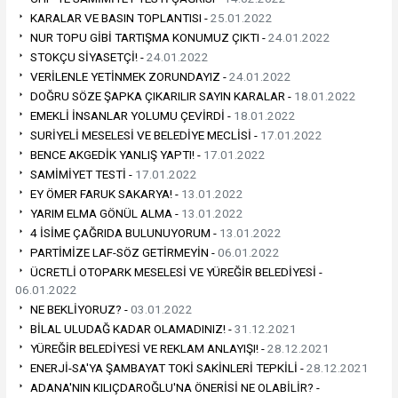
KARALAR VE BASIN TOPLANTISI -
25.01.2022
NUR TOPU GİBİ TARTIŞMA KONUMUZ ÇIKTI -
24.01.2022
STOKÇU SİYASETÇİ! -
24.01.2022
VERİLENLE YETİNMEK ZORUNDAYIZ -
24.01.2022
DOĞRU SÖZE ŞAPKA ÇIKARILIR SAYIN KARALAR -
18.01.2022
EMEKLİ İNSANLAR YOLUMU ÇEVİRDİ -
18.01.2022
SURİYELİ MESELESİ VE BELEDİYE MECLİSİ -
17.01.2022
BENCE AKGEDİK YANLIŞ YAPTI! -
17.01.2022
SAMİMİYET TESTİ -
17.01.2022
EY ÖMER FARUK SAKARYA! -
13.01.2022
YARIM ELMA GÖNÜL ALMA -
13.01.2022
4 İSİME ÇAĞRIDA BULUNUYORUM -
13.01.2022
PARTİMİZE LAF-SÖZ GETİRMEYİN -
06.01.2022
ÜCRETLİ OTOPARK MESELESİ VE YÜREĞİR BELEDİYESİ -
06.01.2022
NE BEKLİYORUZ? -
03.01.2022
BİLAL ULUDAĞ KADAR OLAMADINIZ! -
31.12.2021
YÜREĞİR BELEDİYESİ VE REKLAM ANLAYIŞI! -
28.12.2021
ENERJİ-SA'YA ŞAMBAYAT TOKİ SAKİNLERİ TEPKİLİ -
28.12.2021
ADANA'NIN KILIÇDAROĞLU'NA ÖNERİSİ NE OLABİLİR? -