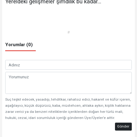
Yereldeki gelişmeler şimdilik bu kadar…
#
Yorumlar (0)
Suç teşkil edecek, yasadışı, tehditkar, rahatsız edici, hakaret ve küfür içeren,
aşağılayıcı, küçük düşürücü, kaba, müstehcen, ahlaka aykırı, kişilik haklarına
zarar verici ya da benzeri niteliklerde içeriklerden doğan her türlü mali,
hukuki, cezai, idari sorumluluk içeriği gönderen Üye/Üyeler’e aittir.
Gönder