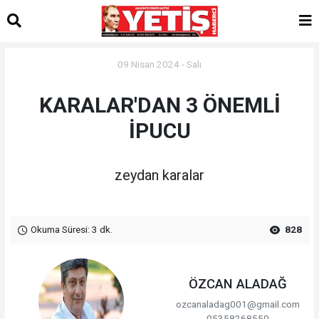
09 Nisan 2024 - Salı
KARALAR'DAN 3 ÖNEMLİ
İPUCU
zeydan karalar
Okuma Süresi: 3 dk.
828
ÖZCAN ALADAĞ
ozcanaladag001@gmail.com
05358268550