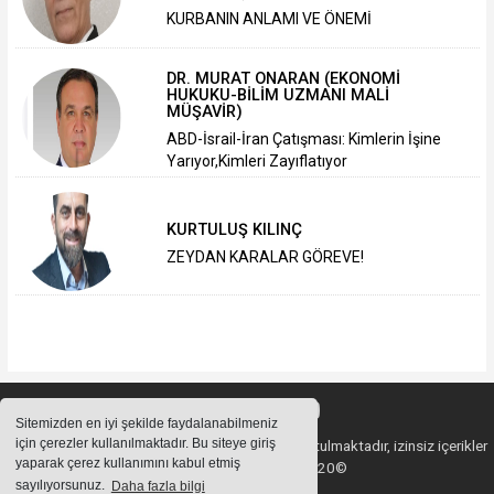
KURBANIN ANLAMI VE ÖNEMİ
DR. MURAT ONARAN (EKONOMİ
HUKUKU-BİLİM UZMANI MALİ
MÜŞAVİR)
ABD-İsrail-İran Çatışması: Kimlerin İşine
Yarıyor,Kimleri Zayıflatıyor
KURTULUŞ KILINÇ
ZEYDAN KARALAR GÖREVE!
Sitemizden en iyi şekilde faydalanabilmeniz
için çerezler kullanılmaktadır. Bu siteye giriş
Sitemizde bulunan içeriklerin tüm hakları saklı tutulmaktadır, izinsiz içerikler
yaparak çerez kullanımını kabul etmiş
kullanılamaz. Copyright 2020©
sayılıyorsunuz.
Daha fazla bilgi