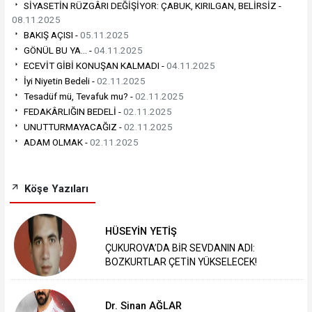
SİYASETİN RÜZGÂRI DEĞİŞİYOR: ÇABUK, KIRILGAN, BELİRSİZ -
08.11.2025
BAKIŞ AÇISI -
05.11.2025
GÖNÜL BU YA... -
04.11.2025
ECEVİT GİBİ KONUŞAN KALMADI -
04.11.2025
İyi Niyetin Bedeli -
02.11.2025
Tesadüf mü, Tevafuk mu? -
02.11.2025
FEDAKÂRLIĞIN BEDELİ -
02.11.2025
UNUTTURMAYACAĞIZ -
02.11.2025
ADAM OLMAK -
02.11.2025
Köşe Yazıları
HÜSEYİN YETİŞ
ÇUKUROVA’DA BİR SEVDANIN ADI:
BOZKURTLAR ÇETİN YÜKSELECEK!
Dr. Sinan AĞLAR