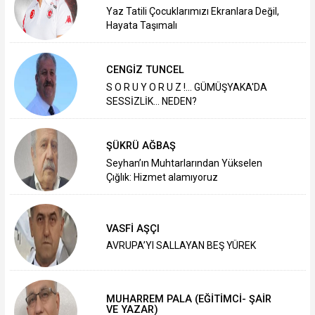
Yaz Tatili Çocuklarımızı Ekranlara Değil,
Hayata Taşımalı
CENGİZ TUNCEL
S O R U Y O R U Z !... GÜMÜŞYAKA'DA
SESSİZLİK... NEDEN?
ŞÜKRÜ AĞBAŞ
Seyhan’ın Muhtarlarından Yükselen
Çığlık: Hizmet alamıyoruz
VASFİ AŞÇI
AVRUPA’YI SALLAYAN BEŞ YÜREK
MUHARREM PALA (EĞİTİMCİ- ŞAİR
VE YAZAR)