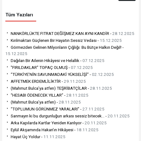
Tüm Yazıları
NANKÖRLÜKTE FITRAT DEĞİŞMEZ KAN AYNI KANDİR -
28.12.2025
Kırılmaktan Güçlenen Bir Hayatın Sessiz Vedası -
15.12.2025
Görmezden Gelinen Milyonların Çığlığı: Bu Bütçe Halkın Değil! -
15.12.2025
Dağılan Bir Ailenin Hikâyesi ve Helallik -
07.12.2025
"FIRILDAKLAR" TOPAÇ OLMUŞ -
07.12.2025
“TÜRKİYE’NİN SAVUNMADAKİ YÜKSELİŞİ” -
02.12.2025
AFFETMEK ERDEMLİLİKTİR -
29.11.2025
(Mahmut Bulca’ya atfen) TEŞRİBATÇİLAR -
28.11.2025
“HESABI ÖDENECEK YILLAR” -
28.11.2025
(Mahmut Bulca’ya atfen) -
28.11.2025
“TOPLUMUN GÖRÜNMEZ YARALARI” -
27.11.2025
Sanmayın ki bu durgunluğun arkası sessiz bitecek... -
20.11.2025
Arka Kapılarda Kartlar Yeniden Karılıyor -
20.11.2025
Eylül Akşamında Hakan’ın Hikâyesi -
18.11.2025
Hayat Üç Yoldur -
11.11.2025