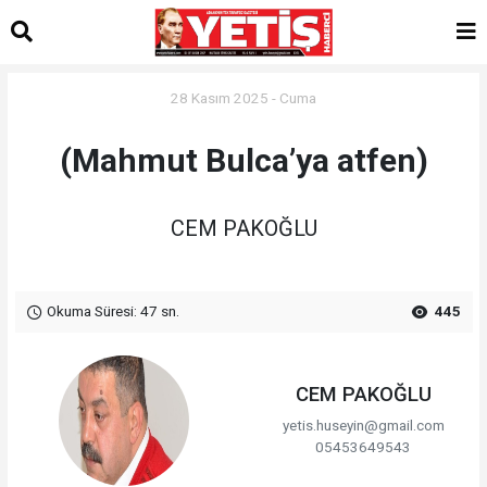
28 Kasım 2025 - Cuma
(Mahmut Bulca’ya atfen)
CEM PAKOĞLU
Okuma Süresi: 47 sn.
445
CEM PAKOĞLU
yetis.huseyin@gmail.com
05453649543