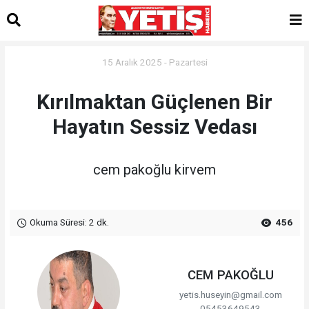
15 Aralık 2025 - Pazartesi
Kırılmaktan Güçlenen Bir
Hayatın Sessiz Vedası
cem pakoğlu kirvem
Okuma Süresi: 2 dk.
456
CEM PAKOĞLU
yetis.huseyin@gmail.com
05453649543