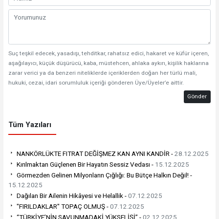
Suç teşkil edecek, yasadışı, tehditkar, rahatsız edici, hakaret ve küfür içeren,
aşağılayıcı, küçük düşürücü, kaba, müstehcen, ahlaka aykırı, kişilik haklarına
zarar verici ya da benzeri niteliklerde içeriklerden doğan her türlü mali,
hukuki, cezai, idari sorumluluk içeriği gönderen Üye/Üyeler’e aittir.
Gönder
Tüm Yazıları
NANKÖRLÜKTE FITRAT DEĞİŞMEZ KAN AYNI KANDİR -
28.12.2025
Kırılmaktan Güçlenen Bir Hayatın Sessiz Vedası -
15.12.2025
Görmezden Gelinen Milyonların Çığlığı: Bu Bütçe Halkın Değil! -
15.12.2025
Dağılan Bir Ailenin Hikâyesi ve Helallik -
07.12.2025
"FIRILDAKLAR" TOPAÇ OLMUŞ -
07.12.2025
“TÜRKİYE’NİN SAVUNMADAKİ YÜKSELİŞİ” -
02.12.2025