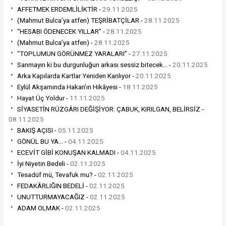
AFFETMEK ERDEMLİLİKTİR -
29.11.2025
(Mahmut Bulca’ya atfen) TEŞRİBATÇİLAR -
28.11.2025
“HESABI ÖDENECEK YILLAR” -
28.11.2025
(Mahmut Bulca’ya atfen) -
28.11.2025
“TOPLUMUN GÖRÜNMEZ YARALARI” -
27.11.2025
Sanmayın ki bu durgunluğun arkası sessiz bitecek... -
20.11.2025
Arka Kapılarda Kartlar Yeniden Karılıyor -
20.11.2025
Eylül Akşamında Hakan’ın Hikâyesi -
18.11.2025
Hayat Üç Yoldur -
11.11.2025
SİYASETİN RÜZGÂRI DEĞİŞİYOR: ÇABUK, KIRILGAN, BELİRSİZ -
08.11.2025
BAKIŞ AÇISI -
05.11.2025
GÖNÜL BU YA... -
04.11.2025
ECEVİT GİBİ KONUŞAN KALMADI -
04.11.2025
İyi Niyetin Bedeli -
02.11.2025
Tesadüf mü, Tevafuk mu? -
02.11.2025
FEDAKÂRLIĞIN BEDELİ -
02.11.2025
UNUTTURMAYACAĞIZ -
02.11.2025
ADAM OLMAK -
02.11.2025