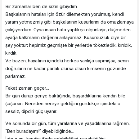
Bir zamanlar ben de sizin gibiydim.
Başkalarının hataları için özür dilemekten yorulmuş, kendi
yaram yetmezmiş gibi başkalarının kusurlarını da omuzlamaya
çalışıyordum. Oysa insan hata yaptıkça olgunlaşır; düşmeden
ayağa kalkmanın değerini anlayamaz. Kusursuzluk diye bir
şey yoktur; hepimiz geçmişte bir yerlerde tökezledik, kırıldık,
kırdık.
Ve bazen, hayatının içindeki herkes yanlışa sapmışsa, senin
doğruların ne kadar parlak olursa olsun kimsenin gözünde
parlamaz.
Fakat zaman geçer…
Bir gün durup geriye baktığında, başardıklarına kendin bile
şaşarsın. Nereden nereye geldiğini gördükçe içindeki o
sessiz, dipdiri güç uyanır.
Ve sonunda bir gün, tüm yaralarına ve yaşadıklarına rağmen,
“Ben buradayım!” diyebildiğinde…
İşte o an, kendini ifade edebildiğini, yazabildiğini,