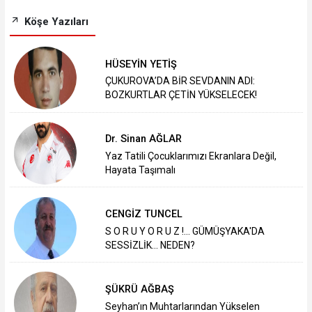
Köşe Yazıları
HÜSEYİN YETİŞ
ÇUKUROVA’DA BİR SEVDANIN ADI:
BOZKURTLAR ÇETİN YÜKSELECEK!
Dr. Sinan AĞLAR
Yaz Tatili Çocuklarımızı Ekranlara Değil,
Hayata Taşımalı
CENGİZ TUNCEL
S O R U Y O R U Z !... GÜMÜŞYAKA'DA
SESSİZLİK... NEDEN?
ŞÜKRÜ AĞBAŞ
Seyhan’ın Muhtarlarından Yükselen