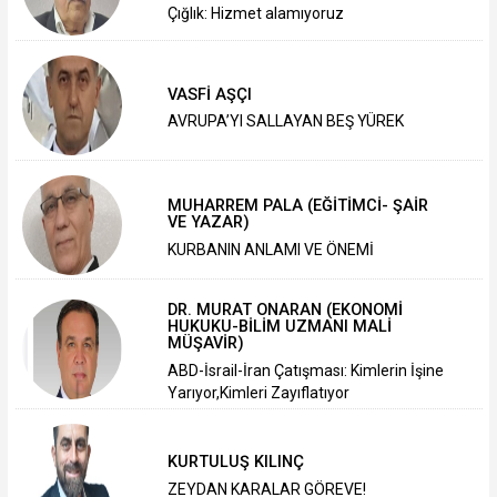
Çığlık: Hizmet alamıyoruz
VASFİ AŞÇI
AVRUPA’YI SALLAYAN BEŞ YÜREK
MUHARREM PALA (EĞİTİMCİ- ŞAİR
VE YAZAR)
KURBANIN ANLAMI VE ÖNEMİ
DR. MURAT ONARAN (EKONOMİ
HUKUKU-BİLİM UZMANI MALİ
MÜŞAVİR)
ABD-İsrail-İran Çatışması: Kimlerin İşine
Yarıyor,Kimleri Zayıflatıyor
KURTULUŞ KILINÇ
ZEYDAN KARALAR GÖREVE!