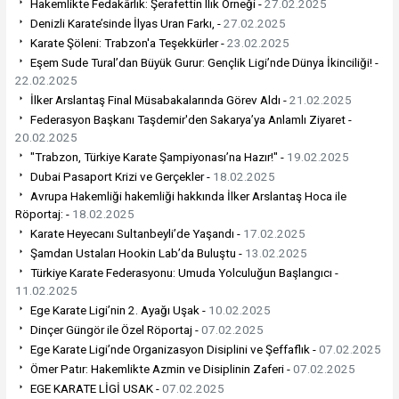
Hakemlikte Fedakârlık: Şerafettin Ilık Örneği -
27.02.2025
Denizli Karate’sinde İlyas Uran Farkı, -
27.02.2025
Karate Şöleni: Trabzon'a Teşekkürler -
23.02.2025
Eşem Sude Tural’dan Büyük Gurur: Gençlik Ligi’nde Dünya İkinciliği! -
22.02.2025
İlker Arslantaş Final Müsabakalarında Görev Aldı -
21.02.2025
Federasyon Başkanı Taşdemir'den Sakarya’ya Anlamlı Ziyaret -
20.02.2025
"Trabzon, Türkiye Karate Şampiyonası’na Hazır!" -
19.02.2025
Dubai Pasaport Krizi ve Gerçekler -
18.02.2025
Avrupa Hakemliği hakemliği hakkında İlker Arslantaş Hoca ile
Röportaj: -
18.02.2025
Karate Heyecanı Sultanbeyli’de Yaşandı -
17.02.2025
Şamdan Ustaları Hookin Lab’da Buluştu -
13.02.2025
Türkiye Karate Federasyonu: Umuda Yolculuğun Başlangıcı -
11.02.2025
Ege Karate Ligi’nin 2. Ayağı Uşak -
10.02.2025
Dinçer Güngör ile Özel Röportaj -
07.02.2025
Ege Karate Ligi’nde Organizasyon Disiplini ve Şeffaflık -
07.02.2025
Ömer Patır: Hakemlikte Azmin ve Disiplinin Zaferi -
07.02.2025
EGE KARATE LİGİ USAK -
07.02.2025