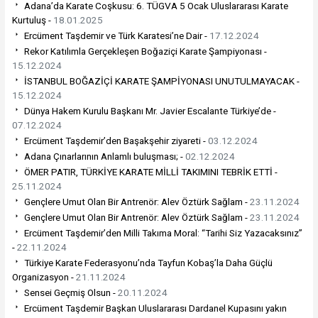
Adana’da Karate Coşkusu: 6. TÜGVA 5 Ocak Uluslararası Karate
Kurtuluş -
18.01.2025
Ercüment Taşdemir ve Türk Karatesi’ne Dair -
17.12.2024
Rekor Katılımla Gerçekleşen Boğaziçi Karate Şampiyonası -
15.12.2024
İSTANBUL BOĞAZİÇİ KARATE ŞAMPİYONASI UNUTULMAYACAK -
15.12.2024
Dünya Hakem Kurulu Başkanı Mr. Javier Escalante Türkiye’de -
07.12.2024
Ercüment Taşdemir’den Başakşehir ziyareti -
03.12.2024
Adana Çınarlarının Anlamlı buluşması; -
02.12.2024
ÖMER PATIR, TÜRKİYE KARATE MİLLİ TAKIMINI TEBRİK ETTİ -
25.11.2024
Gençlere Umut Olan Bir Antrenör: Alev Öztürk Sağlam -
23.11.2024
Gençlere Umut Olan Bir Antrenör: Alev Öztürk Sağlam -
23.11.2024
Ercüment Taşdemir’den Milli Takıma Moral: “Tarihi Siz Yazacaksınız”
-
22.11.2024
Türkiye Karate Federasyonu’nda Tayfun Kobaş’la Daha Güçlü
Organizasyon -
21.11.2024
Sensei Geçmiş Olsun -
20.11.2024
Ercüment Taşdemir Başkan Uluslararası Dardanel Kupasını yakın