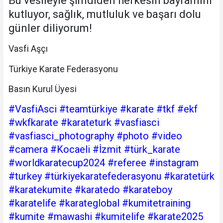
Bu vesileyle şimdiden herkesin bayramını
kutluyor, sağlık, mutluluk ve başarı dolu
günler diliyorum!
Vasfi Aşçı
Türkiye Karate Federasyonu
Basın Kurul Üyesi
#VasfiAsci #teamtürkiye #karate #tkf #ekf
#wkfkarate #karateturk #vasfiasci
#vasfiasci_photography #photo #video
#camera #Kocaeli #İzmit #türk_karate
#worldkaratecup2024 #referee #instagram
#turkey #türkiyekaratefederasyonu #karatetürk
#karatekumite #karatedo #karateboy
#karatelife #karateglobal #kumitetraining
#kumite #mawashi #kumitelife #karate2025