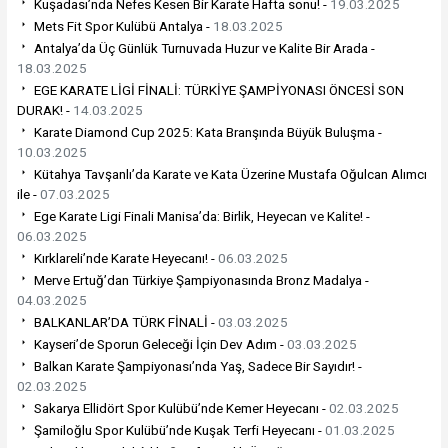
Kuşadası’nda Nefes Kesen Bir Karate Hafta sonu! -
19.03.2025
Mets Fit Spor Kulübü Antalya -
18.03.2025
Antalya’da Üç Günlük Turnuvada Huzur ve Kalite Bir Arada -
18.03.2025
EGE KARATE LİGİ FİNALİ: TÜRKİYE ŞAMPİYONASI ÖNCESİ SON
DURAK! -
14.03.2025
Karate Diamond Cup 2025: Kata Branşında Büyük Buluşma -
10.03.2025
Kütahya Tavşanlı’da Karate ve Kata Üzerine Mustafa Oğulcan Alımcı
ile -
07.03.2025
Ege Karate Ligi Finali Manisa’da: Birlik, Heyecan ve Kalite! -
06.03.2025
Kırklareli’nde Karate Heyecanı! -
06.03.2025
Merve Ertuğ’dan Türkiye Şampiyonasında Bronz Madalya -
04.03.2025
BALKANLAR’DA TÜRK FİNALİ -
03.03.2025
Kayseri’de Sporun Geleceği İçin Dev Adım -
03.03.2025
Balkan Karate Şampiyonası’nda Yaş, Sadece Bir Sayıdır! -
02.03.2025
Sakarya Ellidört Spor Kulübü’nde Kemer Heyecanı -
02.03.2025
Şamiloğlu Spor Kulübü’nde Kuşak Terfi Heyecanı -
01.03.2025