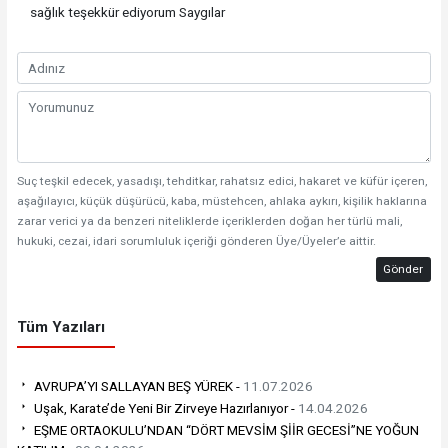
sağlık teşekkür ediyorum Saygılar
Suç teşkil edecek, yasadışı, tehditkar, rahatsız edici, hakaret ve küfür içeren,
aşağılayıcı, küçük düşürücü, kaba, müstehcen, ahlaka aykırı, kişilik haklarına
zarar verici ya da benzeri niteliklerde içeriklerden doğan her türlü mali,
hukuki, cezai, idari sorumluluk içeriği gönderen Üye/Üyeler’e aittir.
Gönder
Tüm Yazıları
AVRUPA’YI SALLAYAN BEŞ YÜREK -
11.07.2026
Uşak, Karate’de Yeni Bir Zirveye Hazırlanıyor -
14.04.2026
EŞME ORTAOKULU’NDAN “DÖRT MEVSİM ŞİİR GECESİ”NE YOĞUN