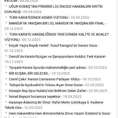
KATILIM -
09.04.2026
UĞUR KOBAŞ’TAN PREMİER LİG ÖNCESİ HAKEMLERE KRİTİK
DOKUNUŞ -
05.04.2026
TÜRK KARATESİNDE KEMER VİZYONU -
30.03.2026
MANİSA’YA YAKIŞAN BİR LİG, MANİSA’YA YAKIŞAN BİR FİNAL -
29.12.2025
TÜRK KARATE HAKEMLİĞİNDE YENİ DÖNEM: KALİTE VE ADALET
VİZYONU -
06.12.2025
Küçük Yaşta Büyük Hedef: Yusuf Karagöz’ün Sessiz Gücü -
01.12.2025
Denizli'de Karate Rüzgarı ve Şampiyonların Kulübü: Fark Karate! -
19.11.2025
Tavşanlı Karate Sporda mükemmelliğin yeni adresi -
30.10.2025
BİR KUŞAK, BİR GELECEK, -
19.10.2025
Cemil Çakır: Karate Camiasının Parlayan Yıldızı -
18.10.2025
Türkiye’de Kyokushin’in Yolunu Açan Ömer Duran -
22.09.2025
Hüseyin Baş Spor Kulübü’nün Birlikten Gelen Zaferi -
22.09.2025
İsmail Beyazıt hocamıza teşekkür -
18.09.2025
Karateye Adanmış Bir Ömür: Rafet Metin Çetinkaya 5. Kademe
Teknik Dire -
12.09.2025
Hem Hakemlikte Hem Antrenörlükte Zirve: Hazım Özdemir’in Gurur