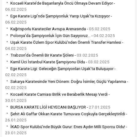
Kocaeli Karate’de Başarılarıyla Öncü Olmaya Devam Ediyor -
06.02.2025
Ege Karate Ligi’nde Şampiyonluk Yarışı Uşak’ta Kızışıyor -
06.02.2025
Kağıtsporlu Karateciler Avrupa Arenasında -
05.02.2025
Polonya'da Şampiyonluk İçin Gün Sayıyoruz... -
04.02.2025
Uşak Karate Özlem Spor Kulübü'nden Önemli Transfer Hamlesi -
04.02.2025
Trabzon’da Önemli Bir Karate Şöleni -
03.02.2025
Kamil Üci İstanbul Karate Şampiyonu Oldu -
03.02.2025
Ege Karate Ligi: Geleceğin Şampiyonları Uşak’ta Buluşuyor -
02.02.2025
Sakarya Karatesinde Yeni Dönem: Doğru İsimler, Güçlü Yapılanma -
02.02.2025
Kocaeli Karate Camiası Birlik ve Beraberlik Mesajı Verdi -
30.01.2025
BURSA KARATE LİGİ HEYECANI BAŞLIYOR -
27.01.2025
Şehit Ali Gaffar Okkan Karate Turnuvası Coşkuyla Gerçekleştirildi -
26.01.2025
İKAD Spor Kulübü’nde Büyük Gurur: Enes Aydın Milli Sporcu Oldu! -
23.01.2025