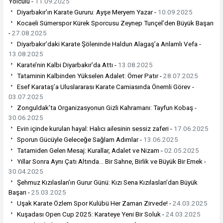
Yolculu -
11.09.2025
Diyarbakır’ın Karate Gururu: Ayşe Meryem Yazar -
10.09.2025
Kocaeli Sümerspor Kürek Sporcusu Zeynep Tunçel’den Büyük Başarı
-
27.08.2025
Diyarbakır’daki Karate Şöleninde Haldun Alagaş’a Anlamlı Vefa -
13.08.2025
Karate’nin Kalbi Diyarbakır’da Attı -
13.08.2025
Tataminin Kalbinden Yükselen Adalet: Ömer Patır -
28.07.2025
Esef Karataş’a Uluslararası Karate Camiasında Önemli Görev -
03.07.2025
Zonguldak’ta Organizasyonun Gizli Kahramanı: Tayfun Kobaş -
30.06.2025
Evin içinde kurulan hayal: Halıcı ailesinin sessiz zaferi -
17.06.2025
Sporun Gücüyle Geleceğe Sağlam Adımlar -
13.06.2025
Tatamiden Gelen Mesaj: Kurallar, Adalet ve Nizam -
02.05.2025
Yıllar Sonra Aynı Çatı Altında… Bir Sahne, Birlik ve Büyük Bir Emek -
30.04.2025
Şehmuz Kızılaslan’ın Gurur Günü: Kızı Sena Kızılaslan’dan Büyük
Başarı -
25.03.2025
Uşak Karate Özlem Spor Kulübü Her Zaman Zirvede! -
24.03.2025
Kuşadası Open Cup 2025: Karateye Yeni Bir Soluk -
24.03.2025