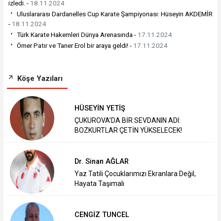
izledi. -
18.11.2024
Uluslararası Dardanelles Cup Karate Şampiyonası: Hüseyin AKDEMİR
-
18.11.2024
Türk Karate Hakemleri Dünya Arenasında -
17.11.2024
Ömer Patır ve Taner Erol bir araya geldi! -
17.11.2024
Köşe Yazıları
HÜSEYİN YETİŞ
ÇUKUROVA’DA BİR SEVDANIN ADI:
BOZKURTLAR ÇETİN YÜKSELECEK!
Dr. Sinan AĞLAR
Yaz Tatili Çocuklarımızı Ekranlara Değil,
Hayata Taşımalı
CENGİZ TUNCEL