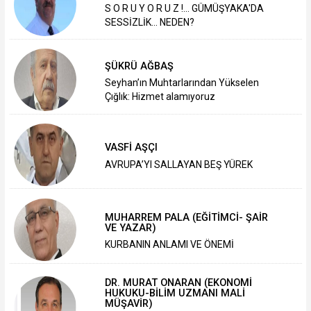
S O R U Y O R U Z !... GÜMÜŞYAKA'DA
SESSİZLİK... NEDEN?
ŞÜKRÜ AĞBAŞ
Seyhan’ın Muhtarlarından Yükselen
Çığlık: Hizmet alamıyoruz
VASFİ AŞÇI
AVRUPA’YI SALLAYAN BEŞ YÜREK
MUHARREM PALA (EĞİTİMCİ- ŞAİR
VE YAZAR)
KURBANIN ANLAMI VE ÖNEMİ
DR. MURAT ONARAN (EKONOMİ
HUKUKU-BİLİM UZMANI MALİ
MÜŞAVİR)