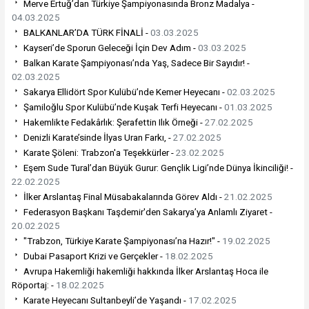
Merve Ertuğ’dan Türkiye Şampiyonasında Bronz Madalya -
04.03.2025
BALKANLAR’DA TÜRK FİNALİ -
03.03.2025
Kayseri’de Sporun Geleceği İçin Dev Adım -
03.03.2025
Balkan Karate Şampiyonası’nda Yaş, Sadece Bir Sayıdır! -
02.03.2025
Sakarya Ellidört Spor Kulübü’nde Kemer Heyecanı -
02.03.2025
Şamiloğlu Spor Kulübü’nde Kuşak Terfi Heyecanı -
01.03.2025
Hakemlikte Fedakârlık: Şerafettin Ilık Örneği -
27.02.2025
Denizli Karate’sinde İlyas Uran Farkı, -
27.02.2025
Karate Şöleni: Trabzon'a Teşekkürler -
23.02.2025
Eşem Sude Tural’dan Büyük Gurur: Gençlik Ligi’nde Dünya İkinciliği! -
22.02.2025
İlker Arslantaş Final Müsabakalarında Görev Aldı -
21.02.2025
Federasyon Başkanı Taşdemir'den Sakarya’ya Anlamlı Ziyaret -
20.02.2025
"Trabzon, Türkiye Karate Şampiyonası’na Hazır!" -
19.02.2025
Dubai Pasaport Krizi ve Gerçekler -
18.02.2025
Avrupa Hakemliği hakemliği hakkında İlker Arslantaş Hoca ile
Röportaj: -
18.02.2025
Karate Heyecanı Sultanbeyli’de Yaşandı -
17.02.2025