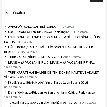
Tüm Yazıları
AVRUPA’YI SALLAYAN BEŞ YÜREK -
11.07.2026
Uşak, Karate’de Yeni Bir Zirveye Hazırlanıyor -
14.04.2026
EŞME ORTAOKULU’NDAN “DÖRT MEVSİM ŞİİR GECESİ”NE YOĞUN
KATILIM -
09.04.2026
UĞUR KOBAŞ’TAN PREMİER LİG ÖNCESİ HAKEMLERE KRİTİK
DOKUNUŞ -
05.04.2026
TÜRK KARATESİNDE KEMER VİZYONU -
30.03.2026
MANİSA’YA YAKIŞAN BİR LİG, MANİSA’YA YAKIŞAN BİR FİNAL -
29.12.2025
TÜRK KARATE HAKEMLİĞİNDE YENİ DÖNEM: KALİTE VE ADALET
VİZYONU -
06.12.2025
Küçük Yaşta Büyük Hedef: Yusuf Karagöz’ün Sessiz Gücü -
01.12.2025
Denizli'de Karate Rüzgarı ve Şampiyonların Kulübü: Fark Karate! -
19.11.2025
Tavşanlı Karate Sporda mükemmelliğin yeni adresi -
30.10.2025