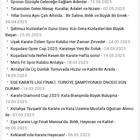
Sporun Gücüyle Geleceğe Sağlam Adımlar -
13.06.2025
Tatamiden Gelen Mesaj: Kurallar, Adalet ve Nizam -
02.05.2025
Yıllar Sonra Aynı Çatı Altında… Bir Sahne, Birlik ve Büyük Bir Emek -
30.04.2025
Şehmuz Kızılaslan’ın Gurur Günü: Kızı Sena Kızılaslan’dan Büyük
Başarı -
25.03.2025
Uşak Karate Özlem Spor Kulübü Her Zaman Zirvede! -
24.03.2025
Kuşadası Open Cup 2025: Karateye Yeni Bir Soluk -
24.03.2025
Kuşadası’nda Nefes Kesen Bir Karate Hafta sonu! -
19.03.2025
Mets Fit Spor Kulübü Antalya -
18.03.2025
Antalya’da Üç Günlük Turnuvada Huzur ve Kalite Bir Arada -
18.03.2025
EGE KARATE LİGİ FİNALİ: TÜRKİYE ŞAMPİYONASI ÖNCESİ SON
DURAK! -
14.03.2025
Karate Diamond Cup 2025: Kata Branşında Büyük Buluşma -
10.03.2025
Kütahya Tavşanlı’da Karate ve Kata Üzerine Mustafa Oğulcan Alımcı
ile -
07.03.2025
Ege Karate Ligi Finali Manisa’da: Birlik, Heyecan ve Kalite! -
06.03.2025
Kırklareli’nde Karate Heyecanı! -
06.03.2025