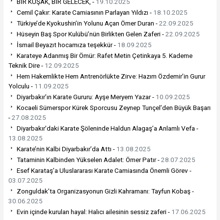
BİR KUŞAK, BİR GELECEK, -
19.10.2025
Cemil Çakır: Karate Camiasının Parlayan Yıldızı -
18.10.2025
Türkiye’de Kyokushin’in Yolunu Açan Ömer Duran -
22.09.2025
Hüseyin Baş Spor Kulübü’nün Birlikten Gelen Zaferi -
22.09.2025
İsmail Beyazıt hocamıza teşekkür -
18.09.2025
Karateye Adanmış Bir Ömür: Rafet Metin Çetinkaya 5. Kademe
Teknik Dire -
12.09.2025
Hem Hakemlikte Hem Antrenörlükte Zirve: Hazım Özdemir’in Gurur
Yolculu -
11.09.2025
Diyarbakır’ın Karate Gururu: Ayşe Meryem Yazar -
10.09.2025
Kocaeli Sümerspor Kürek Sporcusu Zeynep Tunçel’den Büyük Başarı
-
27.08.2025
Diyarbakır’daki Karate Şöleninde Haldun Alagaş’a Anlamlı Vefa -
13.08.2025
Karate’nin Kalbi Diyarbakır’da Attı -
13.08.2025
Tataminin Kalbinden Yükselen Adalet: Ömer Patır -
28.07.2025
Esef Karataş’a Uluslararası Karate Camiasında Önemli Görev -
03.07.2025
Zonguldak’ta Organizasyonun Gizli Kahramanı: Tayfun Kobaş -
30.06.2025
Evin içinde kurulan hayal: Halıcı ailesinin sessiz zaferi -
17.06.2025