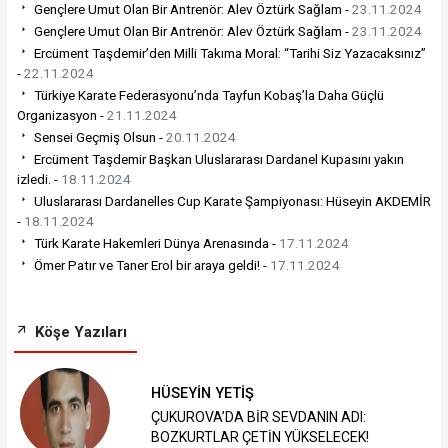
Gençlere Umut Olan Bir Antrenör: Alev Öztürk Sağlam -
23.11.2024
Gençlere Umut Olan Bir Antrenör: Alev Öztürk Sağlam -
23.11.2024
Ercüment Taşdemir’den Milli Takıma Moral: “Tarihi Siz Yazacaksınız”
-
22.11.2024
Türkiye Karate Federasyonu’nda Tayfun Kobaş’la Daha Güçlü
Organizasyon -
21.11.2024
Sensei Geçmiş Olsun -
20.11.2024
Ercüment Taşdemir Başkan Uluslararası Dardanel Kupasını yakın
izledi. -
18.11.2024
Uluslararası Dardanelles Cup Karate Şampiyonası: Hüseyin AKDEMİR
-
18.11.2024
Türk Karate Hakemleri Dünya Arenasında -
17.11.2024
Ömer Patır ve Taner Erol bir araya geldi! -
17.11.2024
Köşe Yazıları
HÜSEYİN YETİŞ
ÇUKUROVA’DA BİR SEVDANIN ADI:
BOZKURTLAR ÇETİN YÜKSELECEK!