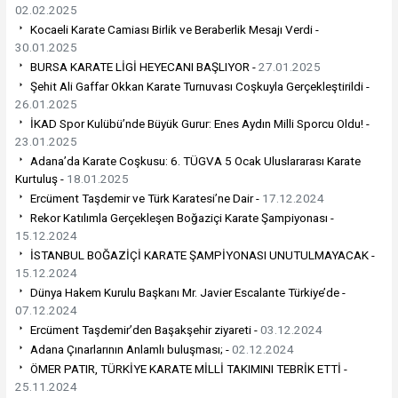
02.02.2025
Kocaeli Karate Camiası Birlik ve Beraberlik Mesajı Verdi -
30.01.2025
BURSA KARATE LİGİ HEYECANI BAŞLIYOR -
27.01.2025
Şehit Ali Gaffar Okkan Karate Turnuvası Coşkuyla Gerçekleştirildi -
26.01.2025
İKAD Spor Kulübü’nde Büyük Gurur: Enes Aydın Milli Sporcu Oldu! -
23.01.2025
Adana’da Karate Coşkusu: 6. TÜGVA 5 Ocak Uluslararası Karate
Kurtuluş -
18.01.2025
Ercüment Taşdemir ve Türk Karatesi’ne Dair -
17.12.2024
Rekor Katılımla Gerçekleşen Boğaziçi Karate Şampiyonası -
15.12.2024
İSTANBUL BOĞAZİÇİ KARATE ŞAMPİYONASI UNUTULMAYACAK -
15.12.2024
Dünya Hakem Kurulu Başkanı Mr. Javier Escalante Türkiye’de -
07.12.2024
Ercüment Taşdemir’den Başakşehir ziyareti -
03.12.2024
Adana Çınarlarının Anlamlı buluşması; -
02.12.2024
ÖMER PATIR, TÜRKİYE KARATE MİLLİ TAKIMINI TEBRİK ETTİ -
25.11.2024