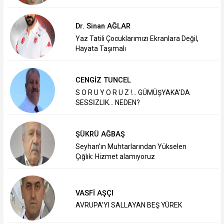
Dr. Sinan AĞLAR
Yaz Tatili Çocuklarımızı Ekranlara Değil,
Hayata Taşımalı
CENGİZ TUNCEL
S O R U Y O R U Z !... GÜMÜŞYAKA'DA
SESSİZLİK... NEDEN?
ŞÜKRÜ AĞBAŞ
Seyhan’ın Muhtarlarından Yükselen
Çığlık: Hizmet alamıyoruz
VASFİ AŞÇI
AVRUPA’YI SALLAYAN BEŞ YÜREK