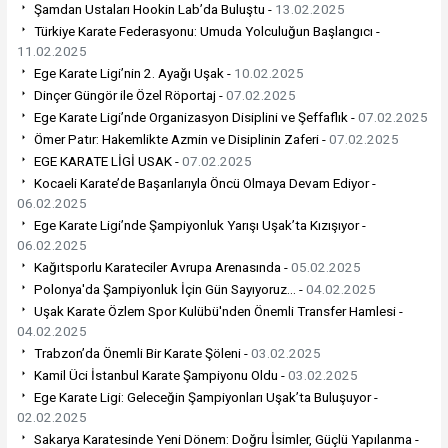
Şamdan Ustaları Hookin Lab’da Buluştu -
13.02.2025
Türkiye Karate Federasyonu: Umuda Yolculuğun Başlangıcı -
11.02.2025
Ege Karate Ligi’nin 2. Ayağı Uşak -
10.02.2025
Dinçer Güngör ile Özel Röportaj -
07.02.2025
Ege Karate Ligi’nde Organizasyon Disiplini ve Şeffaflık -
07.02.2025
Ömer Patır: Hakemlikte Azmin ve Disiplinin Zaferi -
07.02.2025
EGE KARATE LİGİ USAK -
07.02.2025
Kocaeli Karate’de Başarılarıyla Öncü Olmaya Devam Ediyor -
06.02.2025
Ege Karate Ligi’nde Şampiyonluk Yarışı Uşak’ta Kızışıyor -
06.02.2025
Kağıtsporlu Karateciler Avrupa Arenasında -
05.02.2025
Polonya'da Şampiyonluk İçin Gün Sayıyoruz... -
04.02.2025
Uşak Karate Özlem Spor Kulübü'nden Önemli Transfer Hamlesi -
04.02.2025
Trabzon’da Önemli Bir Karate Şöleni -
03.02.2025
Kamil Üci İstanbul Karate Şampiyonu Oldu -
03.02.2025
Ege Karate Ligi: Geleceğin Şampiyonları Uşak’ta Buluşuyor -
02.02.2025
Sakarya Karatesinde Yeni Dönem: Doğru İsimler, Güçlü Yapılanma -