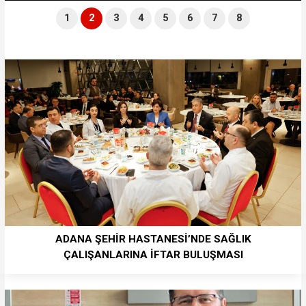
1
2
3
4
5
6
7
8
ADANA ŞEHİR HASTANESİ’NDE SAĞLIK
ÇALIŞANLARINA İFTAR BULUŞMASI