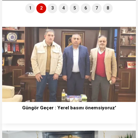
1
2
3
4
5
6
7
8
Güngör Geçer : Yerel basını önemsiyoruz'