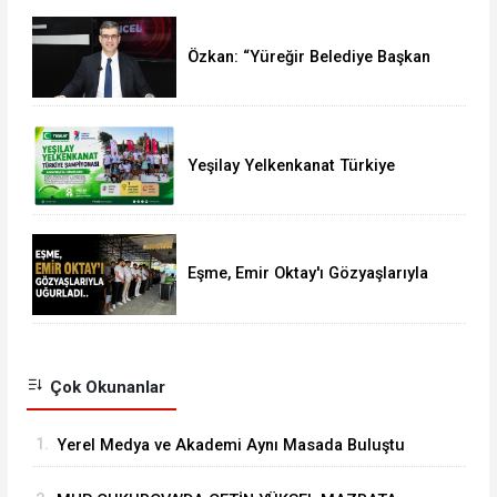
MESAJI
Özkan: “Yüreğir Belediye Başkan
Vekilliği Seçimine İlişkin Hukuki
Süreci Başlattık”
Yeşilay Yelkenkanat Türkiye
Şampiyonası Karapınar'da
Tamamlandı
Eşme, Emir Oktay'ı Gözyaşlarıyla
Uğurladı
Çok Okunanlar
1.
Yerel Medya ve Akademi Aynı Masada Buluştu