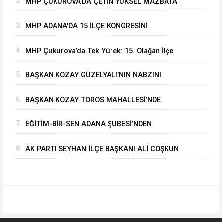
2.
MHP ÇUKUROVA’DA ÇETİN YÜKSEL MAZBATA
ALARAK GÖREVİNE BAŞLADI
3.
MHP ADANA'DA 15 İLÇE KONGRESİNİ
BAŞARIYLA TAMAMLADI
4.
MHP Çukurova’da Tek Yürek: 15. Olağan İlçe
Kongresi'nde Çetin Yüksel Dönemi Başladı
5.
BAŞKAN KOZAY GÜZELYALI’NIN NABZINI
TUTTU
6.
BAŞKAN KOZAY TOROS MAHALLESİ’NDE
ASFALT ÇALIŞMALARINI YERİNDE İNCELEDİ
7.
EĞİTİM-BİR-SEN ADANA ŞUBESİ’NDEN
KAHRAMANMARAŞ’A VEFA VE DAYANIŞMA
8.
AK PARTI SEYHAN İLÇE BAŞKANI ALİ COŞKUN
ÇIKARMASI
GAZETECİLERİN SORULARINI CEVAPLADI