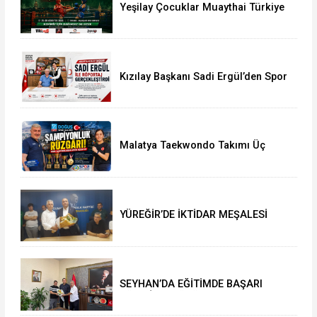
Yeşilay Çocuklar Muaythai Türkiye
Şampiyonası İstanbul’da Başlıyor
Kızılay Başkanı Sadi Ergül’den Spor
Camiasına Güçlü Mesaj
Malatya Taekwondo Takımı Üç
Şampiyonluk Kazandı Tarihi
Başarının Detayları
YÜREĞİR’DE İKTİDAR MEŞALESİ
YAKILDI: ATİLLA YEŞİLYURT’TAN İL
BAŞKANLIĞI’NDA TARİHİ ÇIKARMA!
SEYHAN’DA EĞİTİMDE BAŞARI
RÜZGÂRI: MÜDÜR MURAT
ÇELİK’TEN MÜJDELER VE TEBRİK