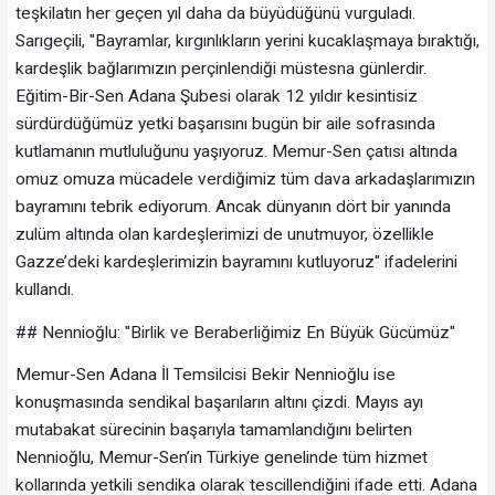
teşkilatın her geçen yıl daha da büyüdüğünü vurguladı.
Sarıgeçili, "Bayramlar, kırgınlıkların yerini kucaklaşmaya bıraktığı,
kardeşlik bağlarımızın perçinlendiği müstesna günlerdir.
Eğitim-Bir-Sen Adana Şubesi olarak 12 yıldır kesintisiz
sürdürdüğümüz yetki başarısını bugün bir aile sofrasında
kutlamanın mutluluğunu yaşıyoruz. Memur-Sen çatısı altında
omuz omuza mücadele verdiğimiz tüm dava arkadaşlarımızın
bayramını tebrik ediyorum. Ancak dünyanın dört bir yanında
zulüm altında olan kardeşlerimizi de unutmuyor, özellikle
Gazze’deki kardeşlerimizin bayramını kutluyoruz" ifadelerini
kullandı.
## Nennioğlu: "Birlik ve Beraberliğimiz En Büyük Gücümüz"
Memur-Sen Adana İl Temsilcisi Bekir Nennioğlu ise
konuşmasında sendikal başarıların altını çizdi. Mayıs ayı
mutabakat sürecinin başarıyla tamamlandığını belirten
Nennioğlu, Memur-Sen’in Türkiye genelinde tüm hizmet
kollarında yetkili sendika olarak tescillendiğini ifade etti. Adana