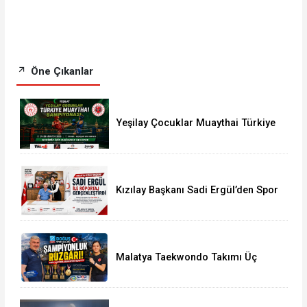
Öne Çıkanlar
Yeşilay Çocuklar Muaythai Türkiye
Şampiyonası İstanbul’da Başlıyor
Kızılay Başkanı Sadi Ergül’den Spor
Camiasına Güçlü Mesaj
Malatya Taekwondo Takımı Üç
Şampiyonluk Kazandı Tarihi
Başarının Detayları