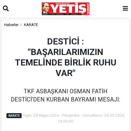
Haberler
KARATE
DESTİCİ :
"BAŞARILARIMIZIN
TEMELİNDE BİRLİK RUHU
VAR"
TKF ASBAŞKANI OSMAN FATİH
DESTİCİ’DEN KURBAN BAYRAMI MESAJI:
Yayın: 28 Mayıs 2026 - Perşembe - Güncelleme: 28.05.2026
KARATE
16:00:00