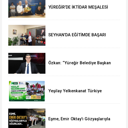
YÜREĞİR’DE İKTİDAR MEŞALESİ
YAKILDI: ATİLLA YEŞİLYURT’TAN İL
BAŞKANLIĞI’NDA TARİHİ ÇIKARMA!
SEYHAN’DA EĞİTİMDE BAŞARI
RÜZGÂRI: MÜDÜR MURAT
ÇELİK’TEN MÜJDELER VE TEBRİK
MESAJI
Özkan: “Yüreğir Belediye Başkan
Vekilliği Seçimine İlişkin Hukuki
Süreci Başlattık”
Yeşilay Yelkenkanat Türkiye
Şampiyonası Karapınar'da
Tamamlandı
Eşme, Emir Oktay'ı Gözyaşlarıyla
Uğurladı