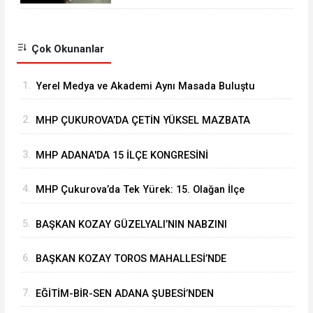
Çok Okunanlar
1.
Yerel Medya ve Akademi Aynı Masada Buluştu
2.
MHP ÇUKUROVA’DA ÇETİN YÜKSEL MAZBATA
ALARAK GÖREVİNE BAŞLADI
3.
MHP ADANA'DA 15 İLÇE KONGRESİNİ
BAŞARIYLA TAMAMLADI
4.
MHP Çukurova’da Tek Yürek: 15. Olağan İlçe
Kongresi'nde Çetin Yüksel Dönemi Başladı
5.
BAŞKAN KOZAY GÜZELYALI’NIN NABZINI
TUTTU
6.
BAŞKAN KOZAY TOROS MAHALLESİ’NDE
ASFALT ÇALIŞMALARINI YERİNDE İNCELEDİ
7.
EĞİTİM-BİR-SEN ADANA ŞUBESİ’NDEN
KAHRAMANMARAŞ’A VEFA VE DAYANIŞMA