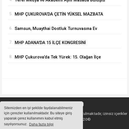
Yerel Medya ve Akademi Aynı Masada Buluştu
5.
MHP ÇUKUROVA’DA ÇETİN YÜKSEL MAZBATA
ALARAK GÖREVİNE BAŞLADI
6.
Samsun, Muaythai Dostluk Turnuvasına Ev
Sahipliği Yapacak
7.
MHP ADANA'DA 15 İLÇE KONGRESİNİ
BAŞARIYLA TAMAMLADI
8.
MHP Çukurova’da Tek Yürek: 15. Olağan İlçe
Kongresi'nde Çetin Yüksel Dönemi Başladı
Sitemizden en iyi şekilde faydalanabilmeniz
için çerezler kullanılmaktadır. Bu siteye giriş
Sitemizde bulunan içeriklerin tüm hakları saklı tutulmaktadır, izinsiz içerikler
yaparak çerez kullanımını kabul etmiş
kullanılamaz. Copyright 2020©
sayılıyorsunuz.
Daha fazla bilgi