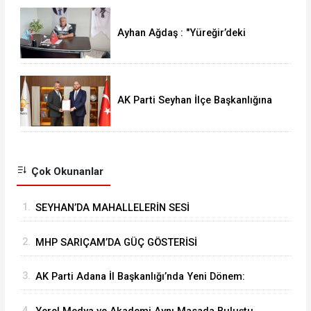
Ayhan Ağdaş : "Yüreğir’deki
Emeklinin Mutfak Yangını Büyüyor"
AK Parti Seyhan İlçe Başkanlığına
Ali Coşkun Atandı: "Hizmet
Sancağını Daha Yukarı Taşıyacağız"
Çok Okunanlar
1.
SEYHAN’DA MAHALLELERİN SESİ
MUHTARLARLA DİNLENİYOR
2.
MHP SARIÇAM’DA GÜÇ GÖSTERİSİ
3.
AK Parti Adana İl Başkanlığı’nda Yeni Dönem:
Yönetim ve Yürütme Kurulu Listeleri Belli Oldu
4.