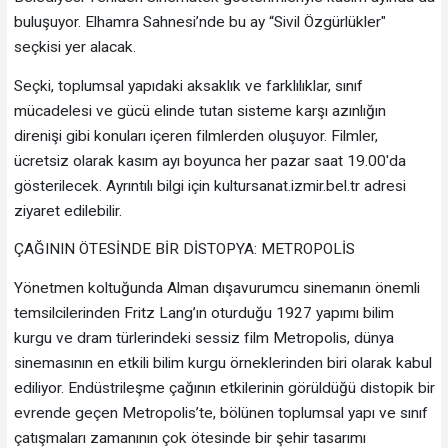
buluşuyor. Elhamra Sahnesi’nde bu ay “Sivil Özgürlükler"
seçkisi yer alacak.
Seçki, toplumsal yapıdaki aksaklık ve farklılıklar, sınıf
mücadelesi ve gücü elinde tutan sisteme karşı azınlığın
direnişi gibi konuları içeren filmlerden oluşuyor. Filmler,
ücretsiz olarak kasım ayı boyunca her pazar saat 19.00'da
gösterilecek. Ayrıntılı bilgi için kultursanat.izmir.bel.tr adresi
ziyaret edilebilir.
ÇAĞININ ÖTESİNDE BİR DİSTOPYA: METROPOLİS
Yönetmen koltuğunda Alman dışavurumcu sinemanın önemli
temsilcilerinden Fritz Lang’ın oturduğu 1927 yapımı bilim
kurgu ve dram türlerindeki sessiz film Metropolis, dünya
sinemasının en etkili bilim kurgu örneklerinden biri olarak kabul
ediliyor. Endüstrileşme çağının etkilerinin görüldüğü distopik bir
evrende geçen Metropolis’te, bölünen toplumsal yapı ve sınıf
çatışmaları zamanının çok ötesinde bir şehir tasarımı