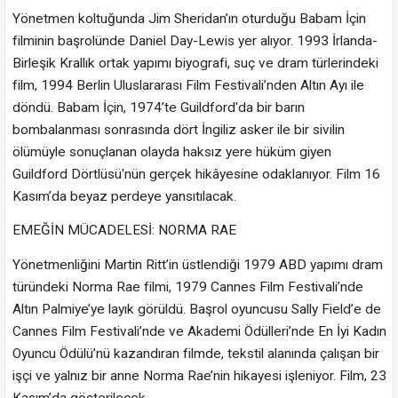
Yönetmen koltuğunda Jim Sheridan’ın oturduğu Babam İçin
filminin başrolünde Daniel Day-Lewis yer alıyor. 1993 İrlanda-
Birleşik Krallık ortak yapımı biyografi, suç ve dram türlerindeki
film, 1994 Berlin Uluslararası Film Festivali’nden Altın Ayı ile
döndü. Babam İçin, 1974’te Guildford'da bir barın
bombalanması sonrasında dört İngiliz asker ile bir sivilin
ölümüyle sonuçlanan olayda haksız yere hüküm giyen
Guildford Dörtlüsü'nün gerçek hikâyesine odaklanıyor. Film 16
Kasım’da beyaz perdeye yansıtılacak.
EMEĞİN MÜCADELESİ: NORMA RAE
Yönetmenliğini Martin Ritt’in üstlendiği 1979 ABD yapımı dram
türündeki Norma Rae filmi, 1979 Cannes Film Festivali’nde
Altın Palmiye’ye layık görüldü. Başrol oyuncusu Sally Field’e de
Cannes Film Festivali’nde ve Akademi Ödülleri’nde En İyi Kadın
Oyuncu Ödülü’nü kazandıran filmde, tekstil alanında çalışan bir
işçi ve yalnız bir anne Norma Rae’nin hikayesi işleniyor. Film, 23
Kasım’da gösterilecek.