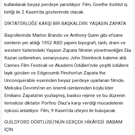
kullanılarak beyaz perdeye yansıtılıyor. Film, Goethe Institut iş
birliği ile 2 Kasım’da gösterimde olacak.
DİKTATÖRLÜĞE KARŞI BİR BAŞKALDIRI: YAŞASIN ZAPATA
Başrollerinde Marlon Brando ve Anthony Quinn gibi efsane
isimlerin yer aldığı 1952 ABD yapımı biyografi, tarih, dram ve
western türlerindeki Yaşasın Zapata filminin yönetmenliğini Elia
Kazan üstlenirken, senaryosunu John Steinbeck kaleme aldı.
Cannes Film Festivali ve Akademi Ödülleri’nde çeşitli ödüllere
layık görülen ve Edgecumb Pinchon’un Zapata the
Unconquerable eserinden beyaz perdeye uyarlanan filmde,
Meksika Devrimi’nin en önemli isimlerinden köylü lider
Emiliano Zapata'nın yozlaşmış, baskıcı rejime ve bu düzenin
temsilcisi diktatör Porfirio Díaz’a karşı verdiği mücadelenin
öyküsü anlatılıyor. Film, 9 Kasım’da izleyici ile buluşacak.
GUİLDFORD DÖRTLÜSÜ'NÜN GERÇEK HİKÂYESİ: BABAM
İÇİN