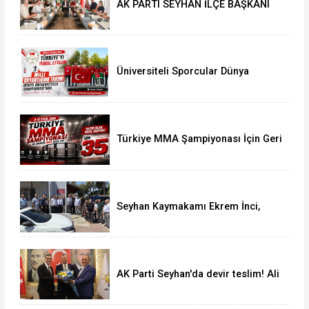
AK PARTI SEYHAN İLÇE BAŞKANI
ALİ COŞKUN GAZETECİLERİN
SORULARINI CEVAPLADI
Üniversiteli Sporcular Dünya
Şampiyonası'nda Türkiye'yi Temsil
Etti
Türkiye MMA Şampiyonası İçin Geri
Sayım Başladı: Kayıtlar Açıldı
Seyhan Kaymakamı Ekrem İnci,
Muhtarlar ve Vatandaşlarla Bir
Araya Geldi
AK Parti Seyhan'da devir teslim! Ali
Coşkun görevi devraldı