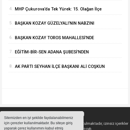
BAŞARIYLA TAMAMLADI
4.
MHP Çukurova’da Tek Yürek: 15. Olağan İlçe
Kongresi'nde Çetin Yüksel Dönemi Başladı
5.
BAŞKAN KOZAY GÜZELYALI’NIN NABZINI
TUTTU
6.
BAŞKAN KOZAY TOROS MAHALLESİ’NDE
ASFALT ÇALIŞMALARINI YERİNDE İNCELEDİ
7.
EĞİTİM-BİR-SEN ADANA ŞUBESİ’NDEN
KAHRAMANMARAŞ’A VEFA VE DAYANIŞMA
8.
AK PARTI SEYHAN İLÇE BAŞKANI ALİ COŞKUN
ÇIKARMASI
GAZETECİLERİN SORULARINI CEVAPLADI
Sitemizden en iyi şekilde faydalanabilmeniz
için çerezler kullanılmaktadır. Bu siteye giriş
Sitemizde bulunan içeriklerin tüm hakları saklı tutulmaktadır, izinsiz içerikler
yaparak çerez kullanımını kabul etmiş
kullanılamaz. Copyright 2020©