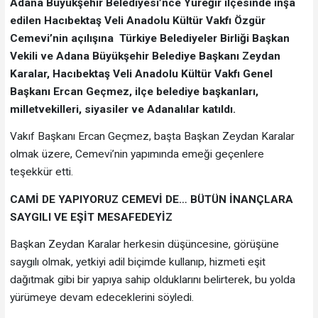
Adana Büyükşehir Belediyesi’nce Yüreğir ilçesinde inşa
edilen Hacıbektaş Veli Anadolu Kültür Vakfı Özgür
Cemevi’nin açılışına Türkiye Belediyeler Birliği Başkan
Vekili ve Adana Büyükşehir Belediye Başkanı Zeydan
Karalar, Hacıbektaş Veli Anadolu Kültür Vakfı Genel
Başkanı Ercan Geçmez, ilçe belediye başkanları,
milletvekilleri, siyasiler ve Adanalılar katıldı.
Vakıf Başkanı Ercan Geçmez, başta Başkan Zeydan Karalar
olmak üzere, Cemevi’nin yapımında emeği geçenlere
teşekkür etti.
CAMİ DE YAPIYORUZ CEMEVİ DE… BÜTÜN İNANÇLARA
SAYGILI VE EŞİT MESAFEDEYİZ
Başkan Zeydan Karalar herkesin düşüncesine, görüşüne
saygılı olmak, yetkiyi adil biçimde kullanıp, hizmeti eşit
dağıtmak gibi bir yapıya sahip olduklarını belirterek, bu yolda
yürümeye devam edeceklerini söyledi.