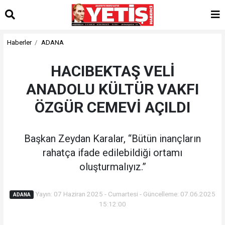
Haberler
ADANA
HACIBEKTAŞ VELİ
ANADOLU KÜLTÜR VAKFI
ÖZGÜR CEMEVİ AÇILDI
Başkan Zeydan Karalar, “Bütün inançların
rahatça ifade edilebildiği ortamı
oluşturmalıyız.”
Yayın: 07 Haziran 2025 - Cumartesi - Güncelleme: 07.06.2025
ADANA
15:12:00