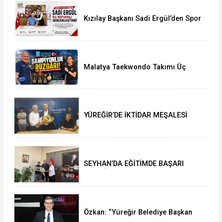
Kızılay Başkanı Sadi Ergül’den Spor
Camiasına Güçlü Mesaj
Malatya Taekwondo Takımı Üç
Şampiyonluk Kazandı Tarihi
Başarının Detayları
YÜREĞİR’DE İKTİDAR MEŞALESİ
YAKILDI: ATİLLA YEŞİLYURT’TAN İL
BAŞKANLIĞI’NDA TARİHİ ÇIKARMA!
SEYHAN’DA EĞİTİMDE BAŞARI
RÜZGÂRI: MÜDÜR MURAT
ÇELİK’TEN MÜJDELER VE TEBRİK
MESAJI
Özkan: “Yüreğir Belediye Başkan
Vekilliği Seçimine İlişkin Hukuki