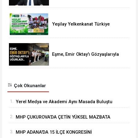
Süreci Başlattık”
Yeşilay Yelkenkanat Türkiye
Şampiyonası Karapınar'da
Tamamlandı
Eşme, Emir Oktay'ı Gözyaşlarıyla
Uğurladı
Çok Okunanlar
1.
Yerel Medya ve Akademi Aynı Masada Buluştu
2.
MHP ÇUKUROVA’DA ÇETİN YÜKSEL MAZBATA
ALARAK GÖREVİNE BAŞLADI
3.
MHP ADANA'DA 15 İLÇE KONGRESİNİ