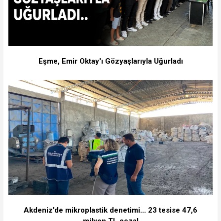
Eşme, Emir Oktay'ı Gözyaşlarıyla Uğurladı
Akdeniz’de mikroplastik denetimi... 23 tesise 47,6
milyon TL ceza!