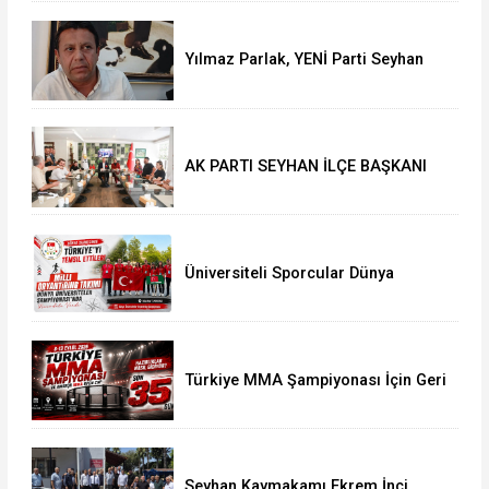
Yılmaz Parlak, YENİ Parti Seyhan
İlçe Başkanlığı'na aday oldu
AK PARTI SEYHAN İLÇE BAŞKANI
ALİ COŞKUN GAZETECİLERİN
SORULARINI CEVAPLADI
Üniversiteli Sporcular Dünya
Şampiyonası'nda Türkiye'yi Temsil
Etti
Türkiye MMA Şampiyonası İçin Geri
Sayım Başladı: Kayıtlar Açıldı
Seyhan Kaymakamı Ekrem İnci,