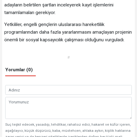
adayların belirtilen şartları inceleyerek kayıt işlemlerini
tamamlamaları gerekiyor.
Yetkililer, engelli gençlerin uluslararası hareketlilik
programlarından daha fazla yararlanmasını amaçlayan projenin
önemli bir sosyal kapsayıcılık çalışması olduğunu vurguladı.
#
Yorumlar (0)
Suç teşkil edecek, yasadışı, tehditkar, rahatsız edici, hakaret ve küfür içeren,
aşağılayıcı, küçük düşürücü, kaba, müstehcen, ahlaka aykırı, kişilik haklarına
zarar verici ya da benzeri niteliklerde içeriklerden doğan her türlü mali,