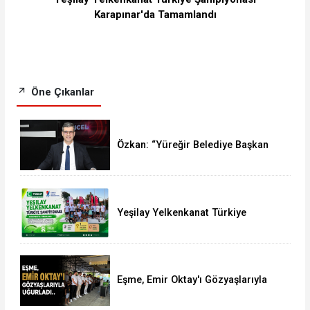
Karapınar'da Tamamlandı
Öne Çıkanlar
Özkan: “Yüreğir Belediye Başkan
Vekilliği Seçimine İlişkin Hukuki
Süreci Başlattık”
Yeşilay Yelkenkanat Türkiye
Şampiyonası Karapınar'da
Tamamlandı
Eşme, Emir Oktay'ı Gözyaşlarıyla
Uğurladı