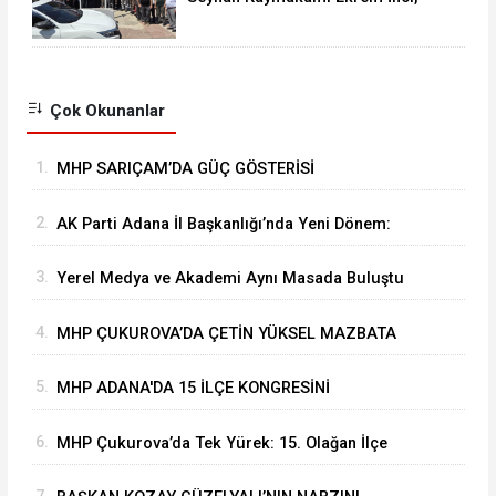
Muhtarlar ve Vatandaşlarla Bir
Araya Geldi
Çok Okunanlar
1.
MHP SARIÇAM’DA GÜÇ GÖSTERİSİ
2.
AK Parti Adana İl Başkanlığı’nda Yeni Dönem:
Yönetim ve Yürütme Kurulu Listeleri Belli Oldu
3.
Yerel Medya ve Akademi Aynı Masada Buluştu
4.
MHP ÇUKUROVA’DA ÇETİN YÜKSEL MAZBATA
ALARAK GÖREVİNE BAŞLADI
5.
MHP ADANA'DA 15 İLÇE KONGRESİNİ
BAŞARIYLA TAMAMLADI
6.
MHP Çukurova’da Tek Yürek: 15. Olağan İlçe
Kongresi'nde Çetin Yüksel Dönemi Başladı