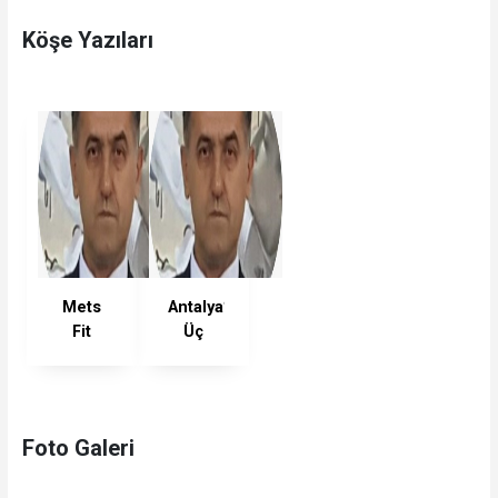
Köşe Yazıları
Mets
Antalya’da
Fit
Üç
Spor
Günlük
Kulübü
Turnuvada
Antalya
Huzur
ve
Foto Galeri
Kalite
Bir