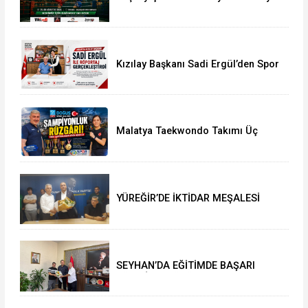
Şampiyonası İstanbul’da Başlıyor
Kızılay Başkanı Sadi Ergül’den Spor
Camiasına Güçlü Mesaj
Malatya Taekwondo Takımı Üç
Şampiyonluk Kazandı Tarihi
Başarının Detayları
YÜREĞİR’DE İKTİDAR MEŞALESİ
YAKILDI: ATİLLA YEŞİLYURT’TAN İL
BAŞKANLIĞI’NDA TARİHİ ÇIKARMA!
SEYHAN’DA EĞİTİMDE BAŞARI
RÜZGÂRI: MÜDÜR MURAT
ÇELİK’TEN MÜJDELER VE TEBRİK
MESAJI