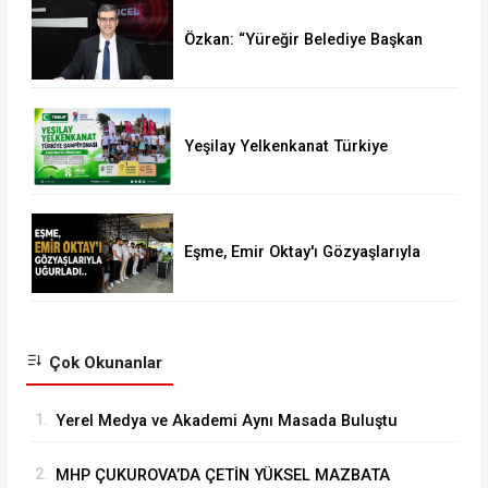
Özkan: “Yüreğir Belediye Başkan
Vekilliği Seçimine İlişkin Hukuki
Süreci Başlattık”
Yeşilay Yelkenkanat Türkiye
Şampiyonası Karapınar'da
Tamamlandı
Eşme, Emir Oktay'ı Gözyaşlarıyla
Uğurladı
Çok Okunanlar
1.
Yerel Medya ve Akademi Aynı Masada Buluştu
2.
MHP ÇUKUROVA’DA ÇETİN YÜKSEL MAZBATA