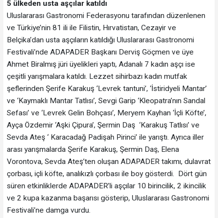
5 ülkeden usta aşçılar katıldı
Uluslararası Gastronomi Federasyonu tarafından düzenlenen
ve Türkiye’nin 81 ili ile Filistin, Hırvatistan, Cezayir ve
Belçika’dan usta aşçıların katıldığı Uluslararası Gastronomi
Festivali’nde ADAPADER Başkanı Derviş Göçmen ve üye
Ahmet Biralmış jüri üyelikleri yaptı, Adanalı 7 kadın aşçı ise
çeşitli yarışmalara katıldı. Lezzet sihirbazı kadın mutfak
şeflerinden Şerife Karakuş ‘Levrek tantuni’, ‘İstiridyeli Mantar’
ve ‘Kaymaklı Mantar Tatlısı’, Sevgi Garip ‘Kleopatra’nın Sandal
Sefası’ ve ‘Levrek Gelin Bohçası’, Meryem Kayhan ‘İçli Köfte’,
Ayça Özdemir ‘Aşki Çipura’, Şermin Daş ‘Karakuş Tatlısı’ ve
Sevda Ateş ‘ Karacadağ Padişah Pirinci’ ile yarıştı. Ayrıca iller
arası yarışmalarda Şerife Karakuş, Şermin Daş, Elena
Vorontova, Sevda Ateş’ten oluşan ADAPADER takımı, dulavrat
çorbası, içli köfte, analıkızlı çorbası ile boy gösterdi. Dört gün
süren etkinliklerde ADAPADER’li aşçılar 10 birincilik, 2 ikincilik
ve 2 kupa kazanma başarısı gösterip, Uluslararası Gastronomi
Festivali’ne damga vurdu.