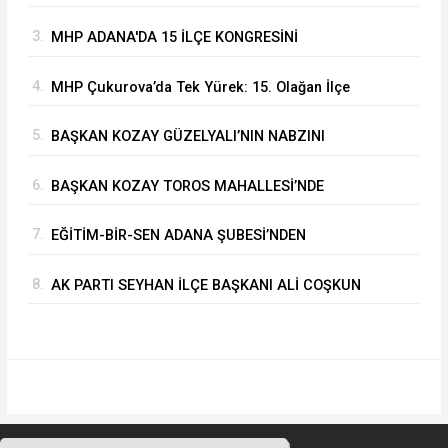
ALARAK GÖREVİNE BAŞLADI
3.
MHP ADANA'DA 15 İLÇE KONGRESİNİ
BAŞARIYLA TAMAMLADI
4.
MHP Çukurova’da Tek Yürek: 15. Olağan İlçe
Kongresi'nde Çetin Yüksel Dönemi Başladı
5.
BAŞKAN KOZAY GÜZELYALI’NIN NABZINI
TUTTU
6.
BAŞKAN KOZAY TOROS MAHALLESİ’NDE
ASFALT ÇALIŞMALARINI YERİNDE İNCELEDİ
7.
EĞİTİM-BİR-SEN ADANA ŞUBESİ’NDEN
KAHRAMANMARAŞ’A VEFA VE DAYANIŞMA
8.
AK PARTI SEYHAN İLÇE BAŞKANI ALİ COŞKUN
ÇIKARMASI
GAZETECİLERİN SORULARINI CEVAPLADI