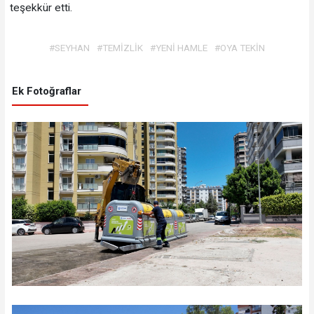
teşekkür etti.
#SEYHAN
#TEMİZLİK
#YENİ HAMLE
#OYA TEKİN
Ek Fotoğraflar