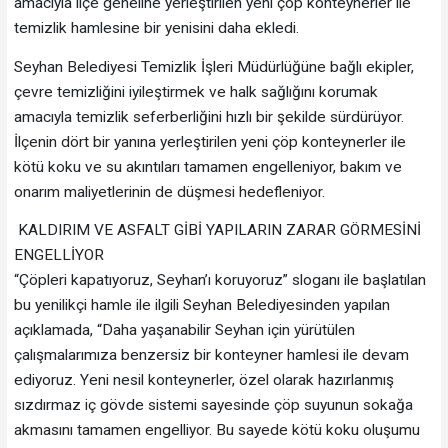
amacıyla ilçe geneline yerleştirilen yeni çöp konteynerler ile
temizlik hamlesine bir yenisini daha ekledi.
Seyhan Belediyesi Temizlik İşleri Müdürlüğüne bağlı ekipler,
çevre temizliğini iyileştirmek ve halk sağlığını korumak
amacıyla temizlik seferberliğini hızlı bir şekilde sürdürüyor.
İlçenin dört bir yanına yerleştirilen yeni çöp konteynerler ile
kötü koku ve su akıntıları tamamen engelleniyor, bakım ve
onarım maliyetlerinin de düşmesi hedefleniyor.
KALDIRIM VE ASFALT GİBİ YAPILARIN ZARAR GÖRMESİNİ
ENGELLİYOR
“Çöpleri kapatıyoruz, Seyhan’ı koruyoruz” sloganı ile başlatılan
bu yenilikçi hamle ile ilgili Seyhan Belediyesinden yapılan
açıklamada, “Daha yaşanabilir Seyhan için yürütülen
çalışmalarımıza benzersiz bir konteyner hamlesi ile devam
ediyoruz. Yeni nesil konteynerler, özel olarak hazırlanmış
sızdırmaz iç gövde sistemi sayesinde çöp suyunun sokağa
akmasını tamamen engelliyor. Bu sayede kötü koku oluşumu