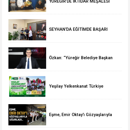
YÜREĞİR’DE İKTİDAR MEŞALESİ
YAKILDI: ATİLLA YEŞİLYURT’TAN İL
BAŞKANLIĞI’NDA TARİHİ ÇIKARMA!
SEYHAN’DA EĞİTİMDE BAŞARI
RÜZGÂRI: MÜDÜR MURAT
ÇELİK’TEN MÜJDELER VE TEBRİK
MESAJI
Özkan: “Yüreğir Belediye Başkan
Vekilliği Seçimine İlişkin Hukuki
Süreci Başlattık”
Yeşilay Yelkenkanat Türkiye
Şampiyonası Karapınar'da
Tamamlandı
Eşme, Emir Oktay'ı Gözyaşlarıyla
Uğurladı