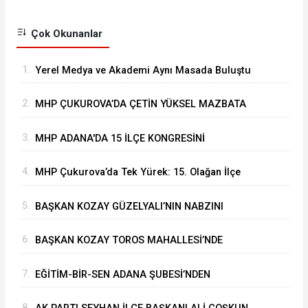
Çok Okunanlar
1.
Yerel Medya ve Akademi Aynı Masada Buluştu
2.
MHP ÇUKUROVA’DA ÇETİN YÜKSEL MAZBATA
ALARAK GÖREVİNE BAŞLADI
3.
MHP ADANA'DA 15 İLÇE KONGRESİNİ
BAŞARIYLA TAMAMLADI
4.
MHP Çukurova’da Tek Yürek: 15. Olağan İlçe
Kongresi'nde Çetin Yüksel Dönemi Başladı
5.
BAŞKAN KOZAY GÜZELYALI’NIN NABZINI
TUTTU
6.
BAŞKAN KOZAY TOROS MAHALLESİ’NDE
ASFALT ÇALIŞMALARINI YERİNDE İNCELEDİ
7.
EĞİTİM-BİR-SEN ADANA ŞUBESİ’NDEN
KAHRAMANMARAŞ’A VEFA VE DAYANIŞMA
8.