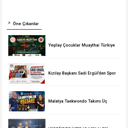
Öne Çıkanlar
Yeşilay Çocuklar Muaythai Türkiye
Şampiyonası İstanbul’da Başlıyor
Kızılay Başkanı Sadi Ergül’den Spor
Camiasına Güçlü Mesaj
Malatya Taekwondo Takımı Üç
Şampiyonluk Kazandı Tarihi
Başarının Detayları