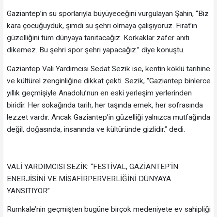
Gaziantep’in su sporlarıyla büyüyeceğini vurgulayan Şahin, “Biz
kara çocuğuyduk, şimdi su şehri olmaya çalışıyoruz. Fırat’ın
güzelliğini tüm dünyaya tanıtacağız. Korkaklar zafer anıtı
dikemez. Bu şehri spor şehri yapacağız.” diye konuştu.
Gaziantep Vali Yardımcısı Sedat Sezik ise, kentin köklü tarihine
ve kültürel zenginliğine dikkat çekti. Sezik, “Gaziantep binlerce
yıllık geçmişiyle Anadolu’nun en eski yerleşim yerlerinden
biridir. Her sokağında tarih, her taşında emek, her sofrasında
lezzet vardır. Ancak Gaziantep’in güzelliği yalnızca mutfağında
değil, doğasında, insanında ve kültüründe gizlidir.” dedi.
VALİ YARDIMCISI SEZİK: “FESTİVAL, GAZİANTEP’İN
ENERJİSİNİ VE MİSAFİRPERVERLİĞİNİ DÜNYAYA
YANSITIYOR”
Rumkale’nin geçmişten bugüne birçok medeniyete ev sahipliği