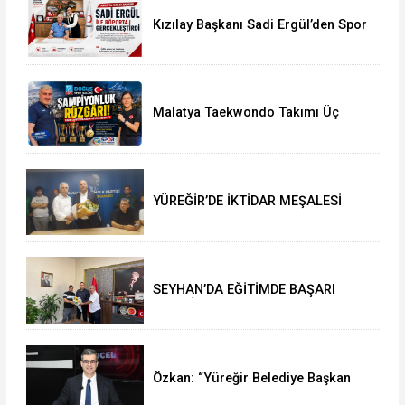
Kızılay Başkanı Sadi Ergül’den Spor
Camiasına Güçlü Mesaj
Malatya Taekwondo Takımı Üç
Şampiyonluk Kazandı Tarihi
Başarının Detayları
YÜREĞİR’DE İKTİDAR MEŞALESİ
YAKILDI: ATİLLA YEŞİLYURT’TAN İL
BAŞKANLIĞI’NDA TARİHİ ÇIKARMA!
SEYHAN’DA EĞİTİMDE BAŞARI
RÜZGÂRI: MÜDÜR MURAT
ÇELİK’TEN MÜJDELER VE TEBRİK
MESAJI
Özkan: “Yüreğir Belediye Başkan
Vekilliği Seçimine İlişkin Hukuki