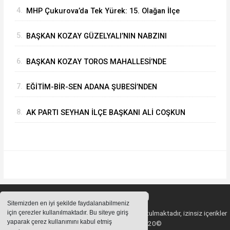
4.
MHP Çukurova’da Tek Yürek: 15. Olağan İlçe
Kongresi'nde Çetin Yüksel Dönemi Başladı
5.
BAŞKAN KOZAY GÜZELYALI’NIN NABZINI
TUTTU
6.
BAŞKAN KOZAY TOROS MAHALLESİ’NDE
ASFALT ÇALIŞMALARINI YERİNDE İNCELEDİ
7.
EĞİTİM-BİR-SEN ADANA ŞUBESİ’NDEN
KAHRAMANMARAŞ’A VEFA VE DAYANIŞMA
8.
AK PARTI SEYHAN İLÇE BAŞKANI ALİ COŞKUN
ÇIKARMASI
GAZETECİLERİN SORULARINI CEVAPLADI
Sitemizden en iyi şekilde faydalanabilmeniz
için çerezler kullanılmaktadır. Bu siteye giriş
Sitemizde bulunan içeriklerin tüm hakları saklı tutulmaktadır, izinsiz içerikler
yaparak çerez kullanımını kabul etmiş
kullanılamaz. Copyright 2020©