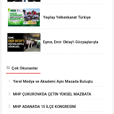
Süreci Başlattık”
Yeşilay Yelkenkanat Türkiye
Şampiyonası Karapınar'da
Tamamlandı
Eşme, Emir Oktay'ı Gözyaşlarıyla
Uğurladı
Çok Okunanlar
1.
Yerel Medya ve Akademi Aynı Masada Buluştu
2.
MHP ÇUKUROVA’DA ÇETİN YÜKSEL MAZBATA
ALARAK GÖREVİNE BAŞLADI
3.
MHP ADANA'DA 15 İLÇE KONGRESİNİ
BAŞARIYLA TAMAMLADI