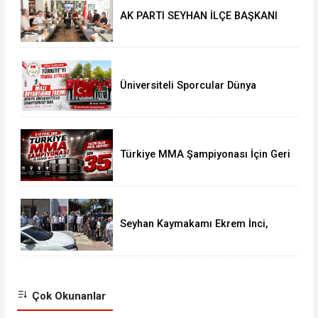
AK PARTI SEYHAN İLÇE BAŞKANI
ALİ COŞKUN GAZETECİLERİN
SORULARINI CEVAPLADI
Üniversiteli Sporcular Dünya
Şampiyonası'nda Türkiye'yi Temsil
Etti
Türkiye MMA Şampiyonası İçin Geri
Sayım Başladı: Kayıtlar Açıldı
Seyhan Kaymakamı Ekrem İnci,
Muhtarlar ve Vatandaşlarla Bir
Araya Geldi
Çok Okunanlar