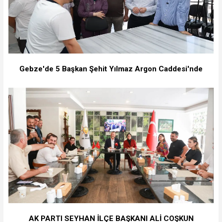
Gebze'de 5 Başkan Şehit Yılmaz Argon Caddesi'nde
AK PARTI SEYHAN İLÇE BAŞKANI ALİ COŞKUN