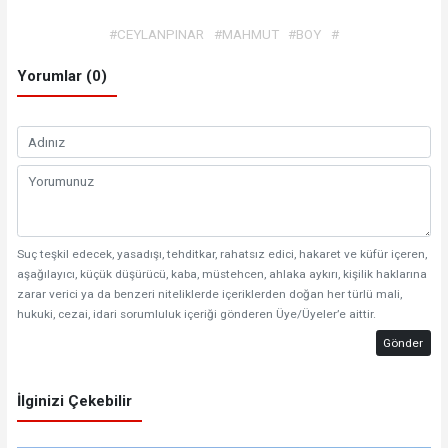
#CEYLANPINAR
#MAHMUT
#BOY
#
Yorumlar (0)
Suç teşkil edecek, yasadışı, tehditkar, rahatsız edici, hakaret ve küfür içeren,
aşağılayıcı, küçük düşürücü, kaba, müstehcen, ahlaka aykırı, kişilik haklarına
zarar verici ya da benzeri niteliklerde içeriklerden doğan her türlü mali,
hukuki, cezai, idari sorumluluk içeriği gönderen Üye/Üyeler’e aittir.
Gönder
İlginizi Çekebilir