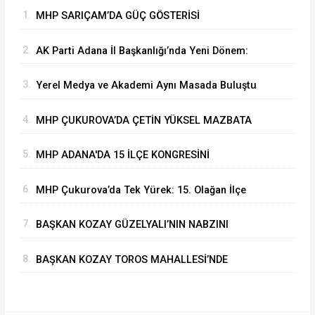
1.
MHP SARIÇAM’DA GÜÇ GÖSTERİSİ
2.
AK Parti Adana İl Başkanlığı’nda Yeni Dönem:
Yönetim ve Yürütme Kurulu Listeleri Belli Oldu
3.
Yerel Medya ve Akademi Aynı Masada Buluştu
4.
MHP ÇUKUROVA’DA ÇETİN YÜKSEL MAZBATA
ALARAK GÖREVİNE BAŞLADI
5.
MHP ADANA'DA 15 İLÇE KONGRESİNİ
BAŞARIYLA TAMAMLADI
6.
MHP Çukurova’da Tek Yürek: 15. Olağan İlçe
Kongresi'nde Çetin Yüksel Dönemi Başladı
7.
BAŞKAN KOZAY GÜZELYALI’NIN NABZINI
TUTTU
8.
BAŞKAN KOZAY TOROS MAHALLESİ’NDE
ASFALT ÇALIŞMALARINI YERİNDE İNCELEDİ