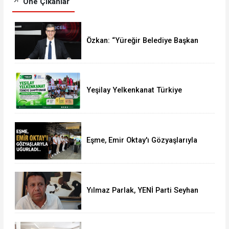
Öne Çıkanlar
Özkan: “Yüreğir Belediye Başkan
Vekilliği Seçimine İlişkin Hukuki
Süreci Başlattık”
Yeşilay Yelkenkanat Türkiye
Şampiyonası Karapınar'da
Tamamlandı
Eşme, Emir Oktay'ı Gözyaşlarıyla
Uğurladı
Yılmaz Parlak, YENİ Parti Seyhan
İlçe Başkanlığı'na aday oldu