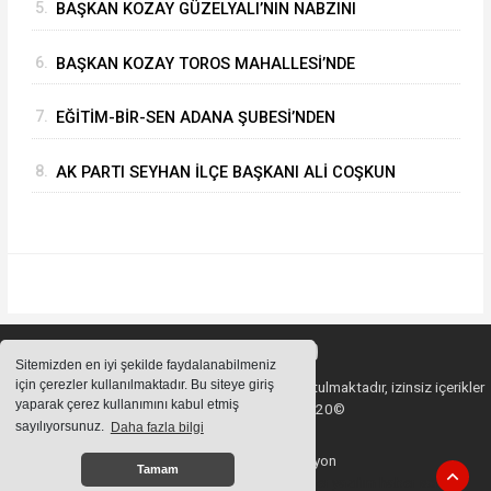
5.
BAŞKAN KOZAY GÜZELYALI’NIN NABZINI
TUTTU
6.
BAŞKAN KOZAY TOROS MAHALLESİ’NDE
ASFALT ÇALIŞMALARINI YERİNDE İNCELEDİ
7.
EĞİTİM-BİR-SEN ADANA ŞUBESİ’NDEN
KAHRAMANMARAŞ’A VEFA VE DAYANIŞMA
8.
AK PARTI SEYHAN İLÇE BAŞKANI ALİ COŞKUN
ÇIKARMASI
GAZETECİLERİN SORULARINI CEVAPLADI
Sitemizden en iyi şekilde faydalanabilmeniz
için çerezler kullanılmaktadır. Bu siteye giriş
Sitemizde bulunan içeriklerin tüm hakları saklı tutulmaktadır, izinsiz içerikler
yaparak çerez kullanımını kabul etmiş
kullanılamaz. Copyright 2020©
sayılıyorsunuz.
Daha fazla bilgi
Haber Yazılımı:
Web Aksiyon
Tamam
haber yazılımı
haber paketi
haber scripti
haber yazılım
haber script