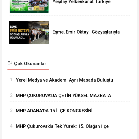
Yeşilay Yelkenkanat Türkiye
Şampiyonası Karapınar'da
Tamamlandı
Eşme, Emir Oktay'ı Gözyaşlarıyla
Uğurladı
Çok Okunanlar
1.
Yerel Medya ve Akademi Aynı Masada Buluştu
2.
MHP ÇUKUROVA’DA ÇETİN YÜKSEL MAZBATA
ALARAK GÖREVİNE BAŞLADI
3.
MHP ADANA'DA 15 İLÇE KONGRESİNİ
BAŞARIYLA TAMAMLADI
4.
MHP Çukurova’da Tek Yürek: 15. Olağan İlçe
Kongresi'nde Çetin Yüksel Dönemi Başladı