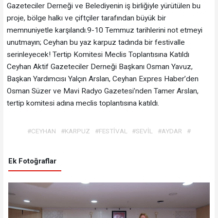
Gazeteciler Derneği ve Belediyenin iş birliğiyle yürütülen bu
proje, bölge halkı ve çiftçiler tarafından büyük bir
memnuniyetle karşılandı.​9-10 Temmuz tarihlerini not etmeyi
unutmayın; Ceyhan bu yaz karpuz tadında bir festivalle
serinleyecek! Tertip Komitesi Meclis Toplantısına Katıldı
Ceyhan Aktif Gazeteciler Derneği Başkanı Osman Yavuz,
Başkan Yardımcısı Yalçın Arslan, Ceyhan Expres Haber’den
Osman Süzer ve Mavi Radyo Gazetesi’nden Tamer Arslan,
tertip komitesi adına meclis toplantısına katıldı.
#CEYHAN
#KARPUZ
#FESTİVAL
#SEVİL
#AYDAR
#
Ek Fotoğraflar