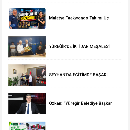
Malatya Taekwondo Takımı Üç
Şampiyonluk Kazandı Tarihi
Başarının Detayları
YÜREĞİR’DE İKTİDAR MEŞALESİ
YAKILDI: ATİLLA YEŞİLYURT’TAN İL
BAŞKANLIĞI’NDA TARİHİ ÇIKARMA!
SEYHAN’DA EĞİTİMDE BAŞARI
RÜZGÂRI: MÜDÜR MURAT
ÇELİK’TEN MÜJDELER VE TEBRİK
MESAJI
Özkan: “Yüreğir Belediye Başkan
Vekilliği Seçimine İlişkin Hukuki
Süreci Başlattık”