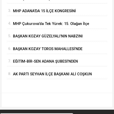
ALARAK GÖREVİNE BAŞLADI
3.
MHP ADANA'DA 15 İLÇE KONGRESİNİ
BAŞARIYLA TAMAMLADI
4.
MHP Çukurova’da Tek Yürek: 15. Olağan İlçe
Kongresi'nde Çetin Yüksel Dönemi Başladı
5.
BAŞKAN KOZAY GÜZELYALI’NIN NABZINI
TUTTU
6.
BAŞKAN KOZAY TOROS MAHALLESİ’NDE
ASFALT ÇALIŞMALARINI YERİNDE İNCELEDİ
7.
EĞİTİM-BİR-SEN ADANA ŞUBESİ’NDEN
KAHRAMANMARAŞ’A VEFA VE DAYANIŞMA
8.
AK PARTI SEYHAN İLÇE BAŞKANI ALİ COŞKUN
ÇIKARMASI
GAZETECİLERİN SORULARINI CEVAPLADI