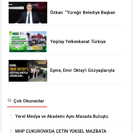
Özkan: “Yüreğir Belediye Başkan
Vekilliği Seçimine İlişkin Hukuki
Süreci Başlattık”
Yeşilay Yelkenkanat Türkiye
Şampiyonası Karapınar'da
Tamamlandı
Eşme, Emir Oktay'ı Gözyaşlarıyla
Uğurladı
Çok Okunanlar
1.
Yerel Medya ve Akademi Aynı Masada Buluştu
2.
MHP ÇUKUROVA’DA ÇETİN YÜKSEL MAZBATA