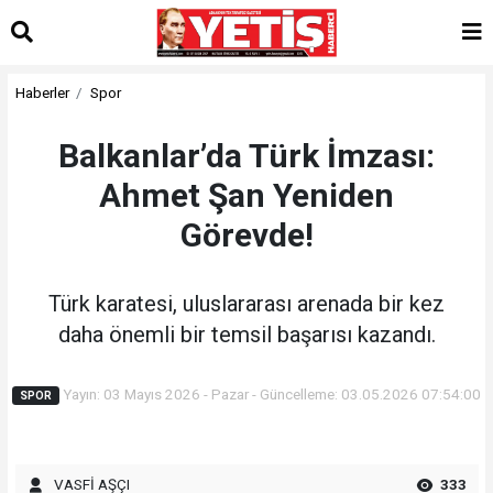
Haberler
Spor
Balkanlar’da Türk İmzası:
Ahmet Şan Yeniden
Görevde!
Türk karatesi, uluslararası arenada bir kez
daha önemli bir temsil başarısı kazandı.
Yayın: 03 Mayıs 2026 - Pazar - Güncelleme: 03.05.2026 07:54:00
SPOR
VASFİ AŞÇI
333