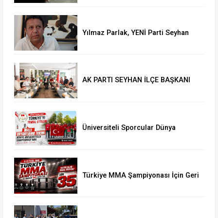
Yılmaz Parlak, YENİ Parti Seyhan
İlçe Başkanlığı'na aday oldu
AK PARTI SEYHAN İLÇE BAŞKANI
ALİ COŞKUN GAZETECİLERİN
SORULARINI CEVAPLADI
Üniversiteli Sporcular Dünya
Şampiyonası'nda Türkiye'yi Temsil
Etti
Türkiye MMA Şampiyonası İçin Geri
Sayım Başladı: Kayıtlar Açıldı