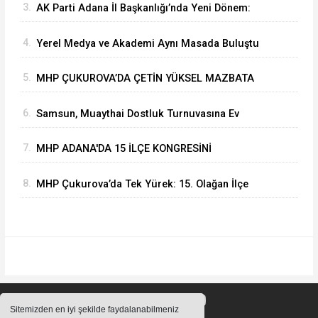
3.
AK Parti Adana İl Başkanlığı’nda Yeni Dönem:
Yönetim ve Yürütme Kurulu Listeleri Belli Oldu
4.
Yerel Medya ve Akademi Aynı Masada Buluştu
5.
MHP ÇUKUROVA’DA ÇETİN YÜKSEL MAZBATA
ALARAK GÖREVİNE BAŞLADI
6.
Samsun, Muaythai Dostluk Turnuvasına Ev
Sahipliği Yapacak
7.
MHP ADANA'DA 15 İLÇE KONGRESİNİ
BAŞARIYLA TAMAMLADI
8.
MHP Çukurova’da Tek Yürek: 15. Olağan İlçe
Kongresi'nde Çetin Yüksel Dönemi Başladı
Sitemizden en iyi şekilde faydalanabilmeniz