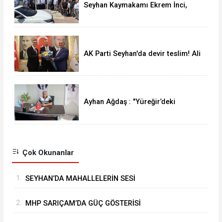
Seyhan Kaymakamı Ekrem İnci,
Muhtarlar ve Vatandaşlarla Bir
Araya Geldi
AK Parti Seyhan'da devir teslim! Ali
Coşkun görevi devraldı
Ayhan Ağdaş : "Yüreğir’deki
Emeklinin Mutfak Yangını Büyüyor"
Çok Okunanlar
1.
SEYHAN’DA MAHALLELERİN SESİ
MUHTARLARLA DİNLENİYOR
2.
MHP SARIÇAM’DA GÜÇ GÖSTERİSİ