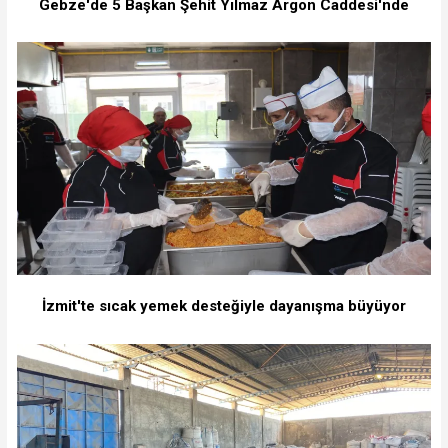
Gebze'de 5 Başkan Şehit Yılmaz Argon Caddesi'nde
İzmit'te sıcak yemek desteğiyle dayanışma büyüyor