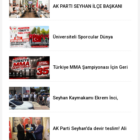
AK PARTI SEYHAN İLÇE BAŞKANI
ALİ COŞKUN GAZETECİLERİN
SORULARINI CEVAPLADI
Üniversiteli Sporcular Dünya
Şampiyonası'nda Türkiye'yi Temsil
Etti
Türkiye MMA Şampiyonası İçin Geri
Sayım Başladı: Kayıtlar Açıldı
Seyhan Kaymakamı Ekrem İnci,
Muhtarlar ve Vatandaşlarla Bir
Araya Geldi
AK Parti Seyhan'da devir teslim! Ali
Coşkun görevi devraldı