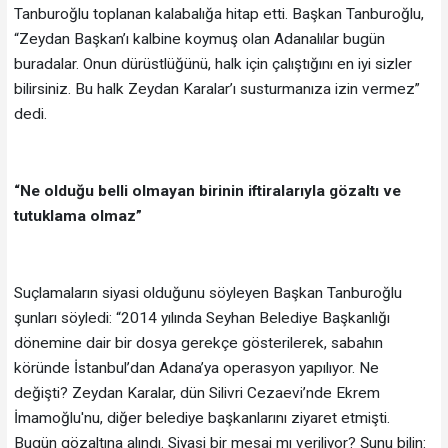
Tanburoğlu toplanan kalabalığa hitap etti. Başkan Tanburoğlu,
“Zeydan Başkan’ı kalbine koymuş olan Adanalılar bugün
buradalar. Onun dürüstlüğünü, halk için çalıştığını en iyi sizler
bilirsiniz. Bu halk Zeydan Karalar’ı susturmanıza izin vermez”
dedi.
“Ne olduğu belli olmayan birinin iftiralarıyla gözaltı ve
tutuklama olmaz”
Suçlamaların siyasi olduğunu söyleyen Başkan Tanburoğlu
şunları söyledi: “2014 yılında Seyhan Belediye Başkanlığı
dönemine dair bir dosya gerekçe gösterilerek, sabahın
köründe İstanbul’dan Adana’ya operasyon yapılıyor. Ne
değişti? Zeydan Karalar, dün Silivri Cezaevi’nde Ekrem
İmamoğlu'nu, diğer belediye başkanlarını ziyaret etmişti.
Bugün gözaltına alındı. Siyasi bir mesaj mı veriliyor? Şunu bilin: