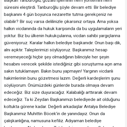
Başkan Tanburoğlu, gözaltı işleminin hem yöntemini hem
süresini eleştirdi. Tanburoğlu şöyle devam etti: Bir belediye
başkanını 4 gün boyunca nezarette tutma gerekçeniz ne
olabilir? Bir suç varsa delilinizle çıkarsınız ortaya. Ama yoksa
halkın vicdanında da hukuk karşısında da bu uygulamaların yeri
yoktur. Biz bu ülkenin hukukçularına, vicdan sahibi yargıçlarına
güveniyoruz. Karalar halkın belediye başkanıdır. Onun başı dik,
alnı açıktır. Taleplerimizi söylüyoruz. Başkanımız hesap
veremeyeceği hiçbir şey olmadığının bilinciyle her şeyin
hesabını verecek şekilde istediğiniz gibi soruşturma açın ama
sakın tutuklamayın. Bakın bunu yapmayın! Yargının vicdanlı
hakimlerinin bunu gözetmesi lazım. Değerli kardeşlerim şunu
söylüyorum. Önümüzdeki günlerde burada olmaya devam
edeceğiz. Biz size duyuracağız. Kalabalığı arttırarak devam
edeceğiz. Ta ki Zeydan Başkanımızı belediyede ait olduğunu
koltukta görene kadar. Değerli arkadaşlar Antalya Belediye
Başkanımız Muhittin Böcek’in de yanındayız. Onun da
çalışkanlığına, namusuna kefiliz. Adıyaman belediye