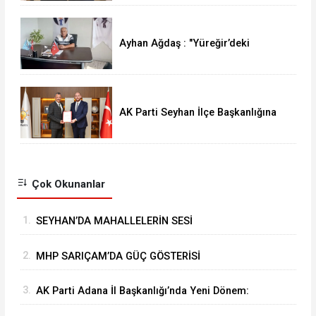
Ayhan Ağdaş : "Yüreğir’deki
Emeklinin Mutfak Yangını Büyüyor"
AK Parti Seyhan İlçe Başkanlığına
Ali Coşkun Atandı: "Hizmet
Sancağını Daha Yukarı Taşıyacağız"
Çok Okunanlar
1.
SEYHAN’DA MAHALLELERİN SESİ
MUHTARLARLA DİNLENİYOR
2.
MHP SARIÇAM’DA GÜÇ GÖSTERİSİ
3.
AK Parti Adana İl Başkanlığı’nda Yeni Dönem:
Yönetim ve Yürütme Kurulu Listeleri Belli Oldu