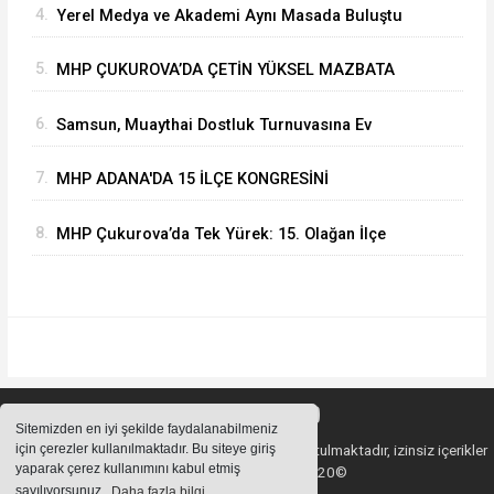
4.
Yerel Medya ve Akademi Aynı Masada Buluştu
5.
MHP ÇUKUROVA’DA ÇETİN YÜKSEL MAZBATA
ALARAK GÖREVİNE BAŞLADI
6.
Samsun, Muaythai Dostluk Turnuvasına Ev
Sahipliği Yapacak
7.
MHP ADANA'DA 15 İLÇE KONGRESİNİ
BAŞARIYLA TAMAMLADI
8.
MHP Çukurova’da Tek Yürek: 15. Olağan İlçe
Kongresi'nde Çetin Yüksel Dönemi Başladı
Sitemizden en iyi şekilde faydalanabilmeniz
için çerezler kullanılmaktadır. Bu siteye giriş
Sitemizde bulunan içeriklerin tüm hakları saklı tutulmaktadır, izinsiz içerikler
yaparak çerez kullanımını kabul etmiş
kullanılamaz. Copyright 2020©
sayılıyorsunuz.
Daha fazla bilgi